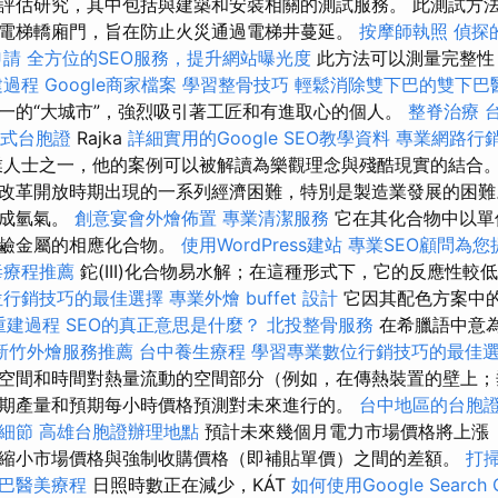
評估研究，其中包括與建築和安裝相關的測試服務。 此測試方
電梯轎廂門，旨在防止火災通過電梯井蔓延。
按摩師執照
偵探
申請
全方位的SEO服務，提升網站曝光度
此方法可以測量完整性
建過程
Google商家檔案
學習整骨技巧
輕鬆消除雙下巴的雙下巴
一的“大城市”，強烈吸引著工匠和有進取心的個人。
整脊治療
式台胞證
Rajka
詳細實用的Google SEO教學資料
專業網路行
業人士之一，他的案例可以被解讀為樂觀理念與殘酷現實的結合
改革開放時期出現的一系列經濟困難，特別是製造業發展的困難
形成氫氣。
創意宴會外燴佈置
專業清潔服務
它在其化合物中以單
於鹼金屬的相應化合物。
使用WordPress建站
專業SEO顧問為您
毒療程推薦
鉈(III)化合物易水解；在這種形式下，它的反應性較低，
位行銷技巧的最佳選擇
專業外燴 buffet 設計
它因其配色方案中
重建過程
SEO的真正意思是什麼？
北投整骨服務
在希臘語中意
新竹外燴服務推薦
台中養生療程
學習專業數位行銷技巧的最佳
空間和時間對熱量流動的空間部分（例如，在傳熱裝置的壁上；
期產量和預期每小時價格預測對未來進行的。
台中地區的台胞
細節
高雄台胞證辦理地點
預計未來幾個月電力市場價格將上漲
縮小市場價格與強制收購價格（即補貼單價）之間的差額。
打
巴醫美療程
日照時數正在減少，KÁT
如何使用Google Search C