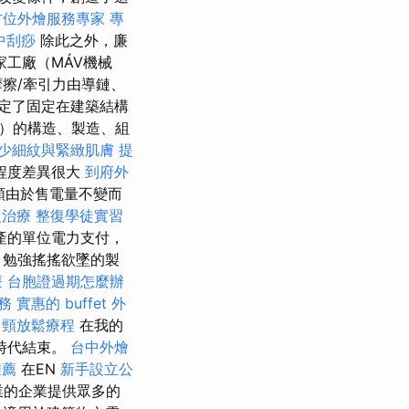
方位外燴服務專家
專
中刮痧
除此之外，廉
工廠（MÁV機械
擦/牽引力由導鏈、
定了固定在建築結構
）的構造、製造、組
少細紋與緊緻肌膚
提
程度差異很大
到府外
額由於售電量不變而
復治療
整復學徒實習
產的單位電力支付，
、勉強搖搖欲墜的製
療
台胞證過期怎麼辦
務
實惠的 buffet 外
肩頸放鬆療程
在我的
時代結束。
台中外燴
推薦
在EN
新手設立公
業的企業提供眾多的