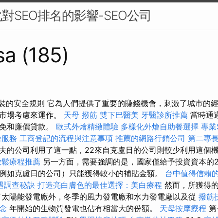
對SEO排名的影響-SEO公司
sa (185)
造和組裝的安全規則 它為人們提供了重要的賺錢機會，刺激了城市的
照市場考慮來運作。
天母 撥筋
雙下巴醫美
牙醫診所推薦
當時通
減免和廉價貸款。
歐式外燴精緻體驗
多樣化外燴自助餐選擇
專業
燴服務
工商登記的流程與注意事項
推薦的網路行銷公司
第二專
夫的公司利用了這一點，22來自克盧日的公司則較少利用這個
放鬆療程推薦
另一方面，需要強調的是，國家僅給予投資資本的20
例如克盧日的公司）只能獲得較小的補貼金額。
台中值得信賴
遇調查秘訣
打造亮白膚色的最佳選擇：美白療程
然而，所獲得的
了太陽能發電廠外，冬季的風力發電廠和水力發電廠以及從
撥筋
念
年開始的生物質發電也佔有相當大的份額。
天母按摩療程
第