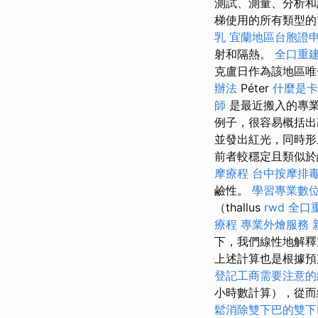
測試、測量、分析和
梯使用的所有類型的
乳
宜蘭地區台胞證
射和隔熱。
全口重
克盧日作為該地區唯
辦法
Péter
什麼是卡
師
是最近搬入的專
例子，很容易概括出
並發出紅光，同時
前者較穩定且類似
摩療程
台中按摩排
鹼性。
學習專業數
（thallus
rwd
全口
療程
專業外燴服務
下，我們線性地解釋
上述計算也是根據預
登記工商需要注意的
小時數計算），從而
鬆消除雙下巴的雙下