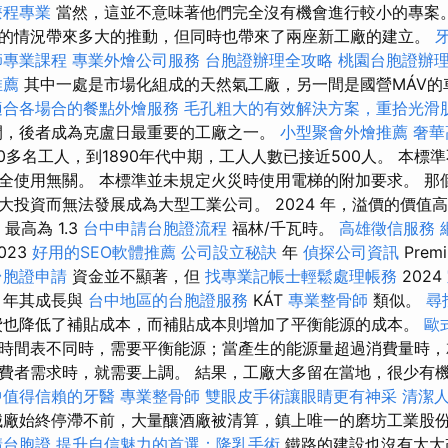
療程專業
當然，這並不意味著他們完全沒有機會進行較小的專案。
的情況帶來多大的推動，但同時也帶來了兩座新工廠的建立。
師專業課程
專業外燴公司服務
台胞證辦理全攻略
桃園台胞證辦
推薦
其中一處是市場化組成的天然氣工廠，另一間是國營MÁV
適合各場合的餐點外燴服務
毛孔粗大的有效解決方案，重拾光滑
，後者成為克盧日最重要的工廠之一。
小型聚會外燴推薦
奢華
00多名工人，到1890年代中期，工人人數已接近500人。 本
全使用無關。 本標準並未規定火災時使用電梯的附加要求。 那
投資而無法發展成為大型工業公司。 2024 年，溢價的價值高
最高為 1.3
台中申請台胞證流程
福林/千瓦時。
高雄徵信服務
023
好用的SEO軟體推薦
公司設立秘訣
年
偵探公司資訊
Prem
台胞證申請
資金並不顯著，但
找專業記帳士輕鬆處理帳務
2024
年其成長與
台中地區的台胞證服務
KÁT
專業整骨師
類似。
尋
也降低了補貼成本，而補貼成本則增加了平衡能源的成本。
歐
時間表不同時，需要平衡能源；當產生的能源量超過消費量時，
費者需求時，就需要上調。 結果，工廠大多留在當地，很少有
中值得信賴的牙醫
專業整骨師
雙眼皮手術讓眼睛更有神采
清潔
械廠始終停滯不前，大量釀酒廠被清算，鎮上唯一的磨坊工業股
請台胞證
提升自信魅力的首選：隆乳手術
鐵路的建設也沒有太大