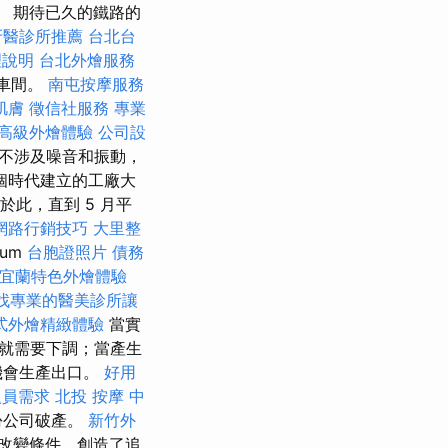
 期待已久的鐵路的
牙醫診所推薦
台北台
理說明
台北外燴服務
的車間。
南屯按摩服務
肌膚
徵信社服務
專業
高級外燴體驗
公司設
標準不涉及噪音和振動，
個時代建立的工廠大
於此，直到 5 月平
網路行銷技巧
大里整
ium
台胞證照片
債務
宜蘭特色外燴體驗
找專業的醫美診所讓
式外燴精緻體驗
當實
就需要下調；當產生
機會生產出口。
好用
人員需求
北投 按摩
中
份公司破產。
新竹外
改變條件，創造了追