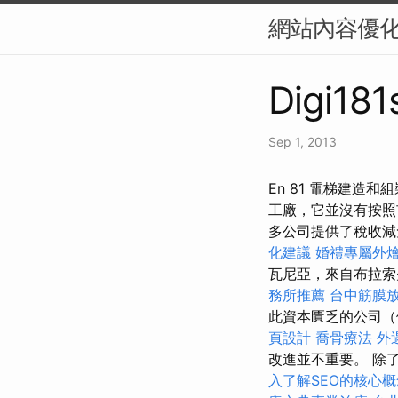
網站內容優化
Digi181
Sep 1, 2013
En 81 電梯建
工廠，它並沒有按
多公司提供了稅收
化建議
婚禮專屬外
瓦尼亞，來自布拉索
務所推薦
台中筋膜
此資本匱乏的公司（
頁設計
喬骨療法
外
改進並不重要。 除
入了解SEO的核心概