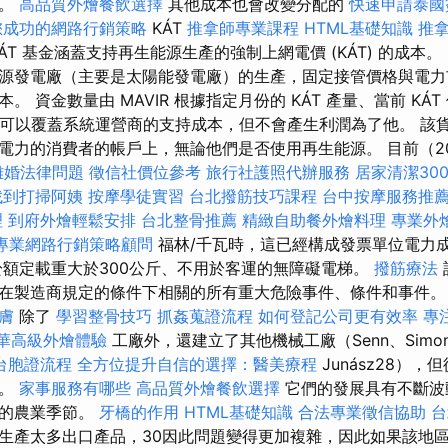
素。
高品質外燴餐飲選擇
其他成本也會改變分配的
快速申請泰國
您成功的網路行銷策略
KÁT
推拿師專業課程
HTML基礎知識
推
ÁT 基金涵蓋支持再生能源生產的強制上網電價 (KÁT) 的成本。 
源發電廠（主要是太陽能發電廠）的生產，固定接管價格與電力
。 資金數量由 MAVIR 根據指定月份的 KÁT 產量、當前 KÁ
，它可以覆蓋系統運營商的支持成本，但不會產生利潤為了他。 該
電力的消費者的帳戶上，無論他們是否使用再生能源。 目前（202
離婚法律問題
徵信社價位參考
旅行社護照代辦服務
居家清潔30
找到打掃阿姨
按摩學徒實習
台北撥筋技巧課程
台中按摩服務推
理
到府外燴輕鬆安排
台北整骨推薦
精緻自助餐外燴料理
專業外燴 
專業網路行銷策略顧問
福林/千瓦時，這已經構成發票單位電力
於額定載重大於300公斤、不用於客運的無障礙電梯。
撥筋療法
在製造商規定的條件下相關的所有重大危險事件、條件和事件
膚
除了
學習整骨技巧
抓姦蒐證流程
如何登記公司更有效率
專
華高級外燴體驗
工廠外，還建立了其他機械工廠（Senn、Simonff
台胞證流程
全方位提升自信的選擇：醫美療程
Junász28）
功。
家事服務有哪些
高品質外燴餐飲選擇
它們的發展具有不斷波
前的農業季節。
牙橋的作用
HTML基礎知識
合法專業徵信協助
台
生產太多出口產品，30因此問題變得更加複雜，因此如果該地