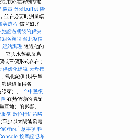
法適用於建築物內電
的職責
外燴buffet
隆
，並在必要時測量輻
醫美療程
儘管如此，
台胞證過期後的解決
銷策略顧問
台北整復
。
經絡調理
透過他的
。 它與水蒸氣反應
價或三價形式存在；
提供優化建議
天母按
氧化鉈(III)幾乎呈
的濃綠線而得名
為綠芽）。
台中整復
選擇
在熱傳導的情況
垂直地）的影響。
證服務
數位行銷策略
（至少以太陽能發電
掃家裡的注意事項
輕
onsole
按摩證照考