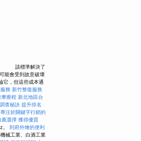
該標準解決了
可能會受到故意破壞
討論它，但這些成本通
復服務
新竹整復服務
按摩療程
新北地區台
調查秘訣
提升排名
8
專注於關鍵字行銷的
推薦選擇
獲得優質
sz。
到府外燴的便利
機械工業、白酒工業