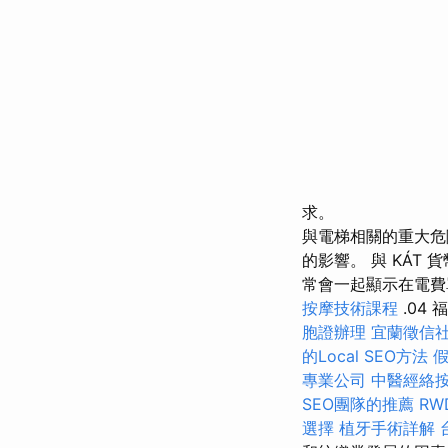
求。
與電梯相關的重大危
的影響。 與 KÁ
常會一起顯示在電費單
按摩技術課程
.04
胞證辦理
宜蘭徵信
的Local SEO方法
專業公司
中醫經絡
SEO團隊的推薦
R
選擇
植牙手術詳解