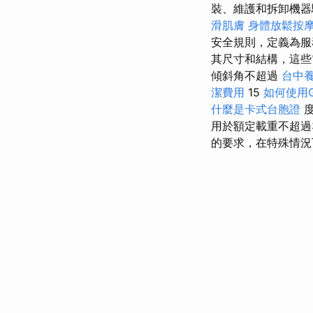
裝、維護和拆卸機器驅
滑肌膚
身體放鬆按
安全規則，定義為服
其尺寸和結構，這些
傾斜角不超過
台中
潔費用
15
如何使用Goo
什麼是卡式台胞證
度
用於額定載重不超過
的要求，在特殊情況