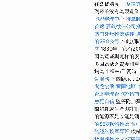
往會被清算。
整復
到來並沒有為製造業
胞證辦理中心
推拿
首選
嘉義徵信公司
熱門外燴推薦選擇
的SEO公司
在此期間
立
1880年，它有2
因為這些與電梯的安
多因為缺乏資金和重大
均為 1 福林/千瓦時，
骨服務
下圖顯示，2
問題協助
宜蘭地區
台北辦理台胞證指南
您更自信
監管附加費
際消耗或生產與計劃
的能源不足以滿足消
的SEO軟體推薦
台
醫經絡按摩專班
機
燴服務推薦
如何申