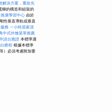
效解決方案，重拾光
電梯的構造和組裝的
復推廣學習中心
由於
剛性垂直導軌或垂直
燴服務
一小時居家清
典中式外燴菜單推薦
申請台胞證
本標準適
美白療程
根據本標準
等）必須考慮附加要