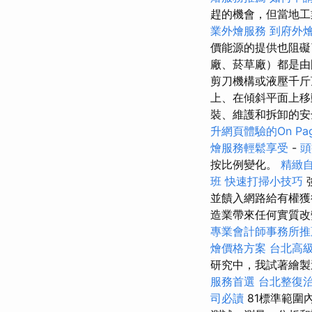
趕的機會，但當地工
業外燴服務
到府外
價能源的提供也阻
廠、菸草廠）都是由
剪刀機構或液壓千
上、在傾斜平面上移
裝、維護和拆卸的
升網頁體驗的On Pag
燴服務輕鬆享受
-
頭
按比例變化。
精緻
班
快速打掃小技巧
並饋入網路給有權獲
造業帶來任何實質改
專業會計師事務所推
燴價格方案
台北高
研究中，我試著繪製
服務首選
台北整復
司必讀
81標準範圍