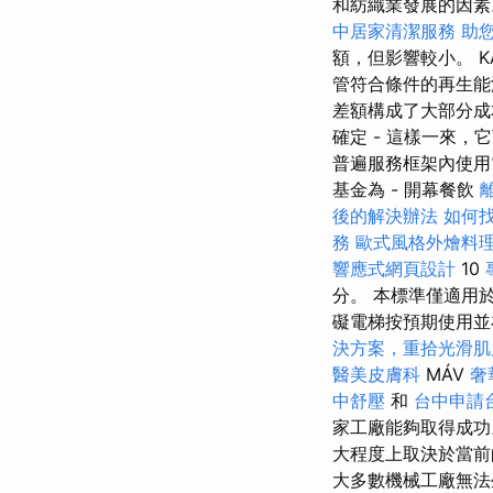
和紡織業發展的因
中居家清潔服務
助
額，但影響較小。 K
管符合條件的再生能
差額構成了大部分成本
確定 - 這樣一來
普遍服務框架內使用
基金為 - 開幕餐飲
後的解決辦法
如何
務
歐式風格外燴料
響應式網頁設計
10
分。 本標準僅適用
礙電梯按預期使用並
決方案，重拾光滑肌
醫美皮膚科
MÁV
奢
中舒壓
和
台中申請
家工廠能夠取得成
大程度上取決於當
大多數機械工廠無法