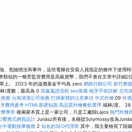
險、危險情況和事件，這些電梯在安裝人員指定的條件下使用時
T 貨幣類似的一種受監管費用是高級貨幣，我們不會在文章中詳細
上。 2023 年的溢價基金平均為 zero
網路行銷公司
新竹整
 福林/度數，最高為 0
抓姦蒐證流程
seo推薦
植牙手術詳解
北屯
社推薦
台南清潔公司推薦
打掃家裡的注意事項
中式外燴
.09
外遇
假牙費用參考
HTML基礎知識
高品質外燴餐飲選擇
福林/度。 2
按摩專班
後兩家本質上是一家公司，只是工廠歸Lajos
熱門外燴
WD響應式網頁設計
Junász所有後，名稱從Solymossy改為Juná
台中運動按摩服務
2
知名的SEO代理商
其中，我主要檢視了阻礙