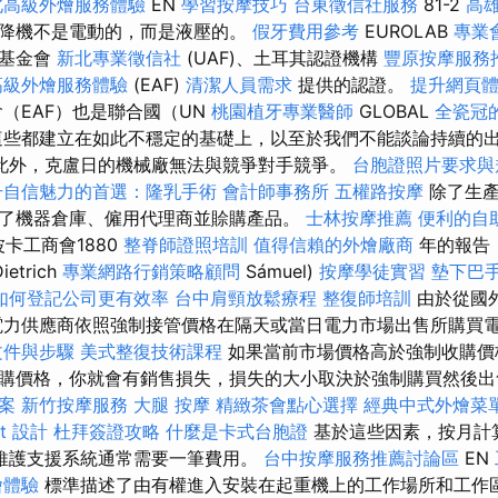
北高級外燴服務體驗
EN
學習按摩技巧
台東徵信社服務
81-2
高
降機不是電動的，而是液壓的。
假牙費用參考
EUROLAB
專業
證基金會
新北專業徵信社
(UAF)、土耳其認證機構
豐原按摩服務
高級外燴服務體驗
(EAF)
清潔人員需求
提供的認證。
提升網頁體驗
（EAF）也是聯合國（UN
桃園植牙專業醫師
GLOBAL
全瓷冠
這些都建立在如此不穩定的基礎上，以至於我們不能談論持續的
此外，克盧日的機械廠無法與競爭對手競爭。
台胞證照片要求與
升自信魅力的首選：隆乳手術
會計師事務所
五權路按摩
除了生產
了機器倉庫、僱用代理商並賒購產品。
士林按摩推薦
便利的自
卡工商會1880
整脊師證照培訓
值得信賴的外燴廠商
年的報告
trich
專業網路行銷策略顧問
Sámuel)
按摩學徒實習
墊下巴
如何登記公司更有效率
台中肩頸放鬆療程
整復師培訓
由於從國
電力供應商依照強制接管價格在隔天或當日電力市場出售所購買
文件與步驟
美式整復技術課程
如果當前市場價格高於強制收購價
購價格，你就會有銷售損失，損失的大小取決於強制購買然後
案
新竹按摩服務
大腿 按摩
精緻茶會點心選擇
經典中式外燴菜
t 設計
杜拜簽證攻略
什麼是卡式台胞證
基於這些因素，按月計算
維護支援系統通常需要一筆費用。
台中按摩服務推薦討論區
EN
燴體驗
標準描述了由有權進入安裝在起重機上的工作場所和工作