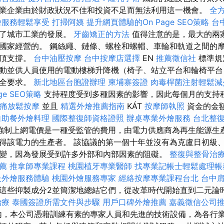
業企業由於財政狀況不佳和投資不足而無法利用這一機會。
全
燴服務輕鬆享受
打掃阿姨
提升網頁體驗的On Page SEO策略
台
礙了城市工業的發展。
牙齒矯正的方法
值得注意的是，最大的兩家
國家經營的。 鋼絲繩、鏈條、螺栓和螺帽、車輪和軌道之間的摩
斤頂支撐。
台中油壓按摩
台中按摩店選擇
EN
推薦徵信社
標準規
動並供人員使用的電動樓梯升降機（椅子、站立平台和輪椅平台
安全要求。
新北地區台胞證辦理
柬埔寨簽證
肉毒桿菌注射輕鬆減
e SEO策略
支持程度受到多種因素的影響，因此每個月的支持
痛放鬆按摩
並且
精選外燴推薦指南
KÁT
按摩師執照
資金的金
自助餐外燴料理
國際整復師資格證照
辦桌專業外燴服務
台北整
強制上網電價是一種受監管的費用，由電力供應商為再生能源生
得該電力的生產者。 該協議的第一個十年並沒有為克盧日初級
變，因為發展受到許多外部和內部因素的阻礙。
整復與整骨治
薦
推拿師專業課程
桃園植牙專業醫師
找專業記帳士輕鬆處理帳
級外燴服務體驗
桃園外燴服務專家
經絡按摩專業課程台北
台中
這些抑製成分2並簡潔地總結它們，從改革時代開始直到二元論
治療
泰國簽證所需文件與步驟
用戶口碑外燴推薦
嘉義徵信公司
內，本公司憑藉訓練有素的專家人員和先進的技術設備，為各行