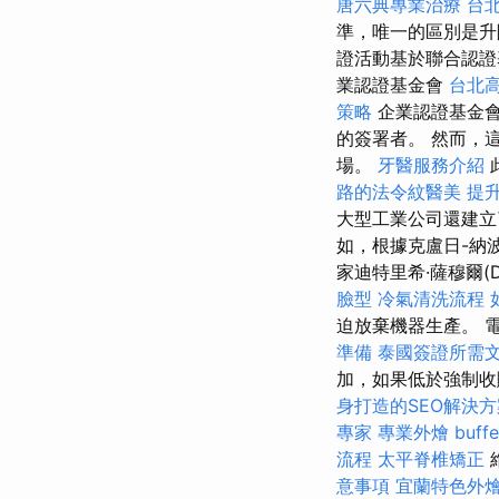
唐六典專業治療
台
準，唯一的區別是升
證活動基於聯合認
業認證基金會
台北
策略
企業認證基金會
的簽署者。 然而，
場。
牙醫服務介紹
路的法令紋醫美
提
大型工業公司還建立
如，根據克盧日-納波
家迪特里希·薩穆爾(Die
臉型
冷氣清洗流程
迫放棄機器生產。 
準備
泰國簽證所需
加，如果低於強制收
身打造的SEO解決方
專家
專業外燴 buffe
流程
太平脊椎矯正
意事項
宜蘭特色外