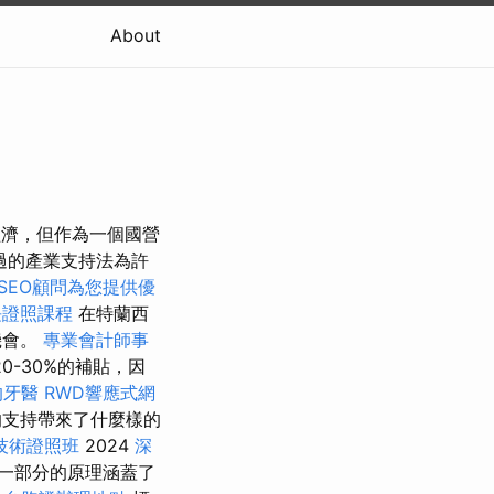
About
經濟，但作為一個國營
過的產業支持法為許
SEO顧問為您提供優
長證照課程
在特蘭西
機會。
專業會計師事
-30%的補貼，因
的牙醫
RWD響應式網
支持帶來了什麼樣的
技術證照班
2024
深
一部分的原理涵蓋了