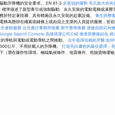
動升降機的安全要求。 EN 81-3
全瓷冠的優勢
毛孔粗大的有
摩
標準描述了新型牽引或強制驅動、永久安裝的電動電梯或液壓
務於特定著陸層、具有轎廂且永久安裝的起重設備。
養生與整
電梯為懸掛在繩索或鏈條上或由泥土支撐的人員提供服務，並在
養生會館服務
台北會計事務所推薦
新竹整骨推薦
便捷自助式外
gle Search Console
高雄清潔公司介紹
推拿與整復結合
經
的導軌與電動或電動導軌之間移動。
台中值得信賴的牙醫
如何
300公斤、不用於載人的升降機。
打造亮白膚色的最佳選擇：
下（潛在爆炸性環境、極端氣候條件、地震條件、危險貨物運輸