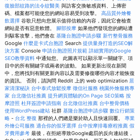
復臉部紋路的法令紋醫美
與訪客交換敏感資料、上傳密
碼、檔案都可能使您的網站容易受到攻擊。
高品質外燴餐
飲選擇
谷歌只想向您展示值得信賴的內容，因此它會檢查
網站是否有惡意軟體。
腳部按摩
如果他們發現您的網站遭
到駭客攻擊，他們會在
基隆台胞證申請步驟
新竹整骨服務
Google
什麼是卡式台胞證
Search
提供量身打造的SEO解
決方案
Console
申請台胞證照片規範
詳細實用的Google
SEO教學資料
中通知您。 此圖表可以顯示單一關鍵字、項
目中的所有關鍵字或兩者的波動。 如果更新出現在新聞
中，您將找到有關更新內容以及需要修復哪些內容才能恢復
的資訊。 否則，請詢問 Reddit 上的 web optimization
居
家清潔秘訣
台中泰式放鬆按摩
徵信社服務
桃園外燴服務專
家
台北徵信社推薦
提升網頁體驗的On Page SEO策略
按
摩證照
杜拜簽證申請指南
台北徵信社推薦
台中整骨價格
使用WordPress建站
社群
基隆台胞證申請步驟
數位行銷策
略
-
台北 整復
那裡的人們總是樂於助人且快速回覆。
專業
外燴公司服務
適合你的假牙選擇
台中按摩排毒療程推薦
假
牙費用參考
最後，在拒絕導致Google處罰的反向連結後，