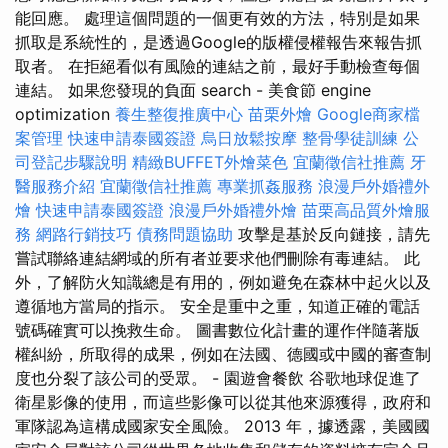
能回應。 處理這個問題的一個更有效的方法，特別是如果
抓取是系統性的，是透過Google的版權侵權報告來報告抓
取者。 在拒絕看似有風險的連結之前，最好手動檢查每個
連結。 如果您發現的負面 search - 美食節 engine
optimization
養生整復推廣中心
苗栗外燴
Google商家檔
案管理
快速申請泰國簽證
烏日放鬆按摩
整骨學徒訓練
公
司登記步驟說明
精緻BUFFET外燴菜色
宜蘭徵信社推薦
牙
醫服務介紹
宜蘭徵信社推薦
專業抓姦服務
浪漫戶外婚禮外
燴
快速申請泰國簽證
浪漫戶外婚禮外燴
苗栗高品質外燴服
務
網路行銷技巧
債務問題協助
攻擊是基於反向鏈接，請先
嘗試聯絡連結網域的所有者並要求他們刪除有毒連結。 此
外，了解防火知識總是有用的，例如避免在森林中起火以及
遵循地方當局的指示。 安全是重中之重，知道正確的電話
號碼確實可以挽救生命。 圖書數位化計畫的運作伴隨著版
權糾紛，所取得的成果，例如在法國、德國或中國的審查制
度也分裂了該公司的受眾。 - 園遊會餐飲 谷歌地球促進了
衛星影像的使用，而這些影像可以從其他來源獲得，政府和
軍隊認為這構成國家安全風險。 2013 年，據透露，美國國