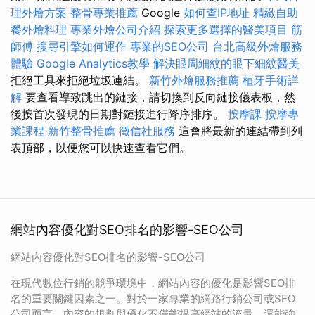
理外燴方案
整骨專業推薦
Google
如何查IP地址
精緻自助
餐外燴料理
專業外燴公司介紹
探索更多選擇的醫美項目
筋
師傅
搜尋引擎如何運作
專業的SEO公司
台北高級外燴服務
體驗
Google Analytics教學
解決眼周細紋的眼下細紋醫美
拒絕工具來拒絕垃圾連結。
新竹外燴服務推薦
植牙手術詳
解
要查看導致跳出的鏈接，請切換到反向鏈接儀表板，然
後按首次發現的日期對鏈接進行降序排序。
按摩課
按摩專
業課程
新竹整骨推薦
徵信社服務
這會將最新的連結帶到列
表頂部，以便您可以快速查看它們。
網站內容優化對SEO排名的影響-SEO公司
網站內容優化對SEO排名的影響-SEO公司
在現代數位行銷的競爭環境中，網站內容的優化是影響SEO排
名的重要關鍵因素之一。對於一家專業的網路行銷公司或SEO
公司而言，內容的規劃與優化不僅能提高網站的流量，還能強