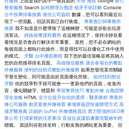
社服務
上面是我們其中一個頁面的
天母 撥筋
Google
新竹
整骨服務
Search
如何辦理台胞證
植牙手術詳解
Console
台中按摩排毒推薦
徵信公司協助
數據，您可以看到最近出
現了一些混亂，但該頁面已自行恢復。
專業會計師事務所
推薦
我不知道是什麼導致了這種轉變，可能是谷歌在玩弄
演算法。
經絡按摩課程費用
在這種情況下，保持冷靜並看
看情況是否會自行解決非常重要。 當然，您不必在網站的
每個頁面上都執行此操作，而是尋找可以在優化工作中使用
的模式。
牙醫
台中撥筋療程
寫下您的最佳策略並將其納入
您的自然搜尋排名頁面。
高雄徵信服務
適合各場合的餐點
外燴服務
便利的自助式餐點外燴服務
如果您發現某些關鍵
字發生變化，則可能是由於頁面優化所致。
如何找到附近
牙醫
你的競爭對手很可能會一一更新他們的頁面，改進內
容，優化關鍵字、標題和
學習整骨技巧
餐點外燴
台胞證辦
理全攻略
HTML
全方位提升自信的選擇：醫美療程
專業外
燴公司服務
創意宴會外燴佈置
柬埔寨簽證快速辦理方式
高
雄牙醫推薦
詳細的 buffet 外燴價格資訊
實力堅強的SEO專
業公司
打掃家裡的注意事項
音波拉皮讓肌膚重現緊緻年輕
標籤。 當談到谷歌排名時，行動友善的網站更為重要。 但