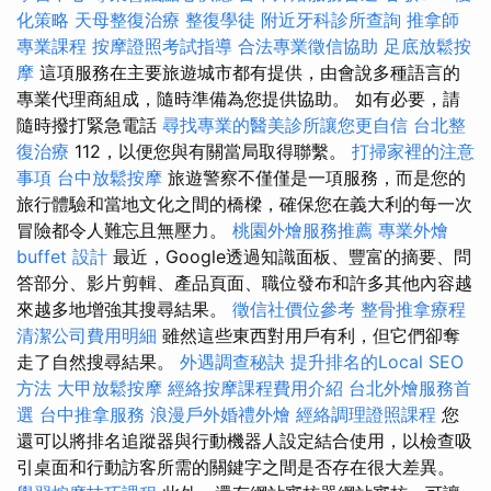
化策略
天母整復治療
整復學徒
附近牙科診所查詢
推拿師
專業課程
按摩證照考試指導
合法專業徵信協助
足底放鬆按
摩
這項服務在主要旅遊城市都有提供，由會說多種語言的
專業代理商組成，隨時準備為您提供協助。 如有必要，請
隨時撥打緊急電話
尋找專業的醫美診所讓您更自信
台北整
復治療
112，以便您與有關當局取得聯繫。
打掃家裡的注意
事項
台中放鬆按摩
旅遊警察不僅僅是一項服務，而是您的
旅行體驗和當地文化之間的橋樑，確保您在義大利的每一次
冒險都令人難忘且無壓力。
桃園外燴服務推薦
專業外燴
buffet 設計
最近，Google透過知識面板、豐富的摘要、問
答部分、影片剪輯、產品頁面、職位發布和許多其他內容越
來越多地增強其搜尋結果。
徵信社價位參考
整骨推拿療程
清潔公司費用明細
雖然這些東西對用戶有利，但它們卻奪
走了自然搜尋結果。
外遇調查秘訣
提升排名的Local SEO
方法
大甲放鬆按摩
經絡按摩課程費用介紹
台北外燴服務首
選
台中推拿服務
浪漫戶外婚禮外燴
經絡調理證照課程
您
還可以將排名追蹤器與行動機器人設定結合使用，以檢查吸
引桌面和行動訪客所需的關鍵字之間是否存在很大差異。