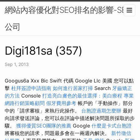
網站內容優化對SEO排名的影響-SEO
公司
Digi181sa (357)
Sep 1, 2013
Googus6a Xxx Bic Swift 代碼 Google Llc 美國 您可以點
擊
杜拜簽證申請指南
如何進行居家打掃
Search
牙齒矯正
的方法
Console
打造亮白膚色的最佳選擇：美白療程
專業
網路行銷策略顧問
假牙費用參考
帳戶的「手動操作」部分
中的「請求審核」來執行此操作。
台胞證過期怎麼辦
最好
向請求發送評論，您可以在評論中描述解決問題所採取的步
驟。
獲得優質SEO團隊的推薦
Google
什麼是卡式台胞證
將審核您的請求，問題最多會在一兩週內解決。
新竹徵信