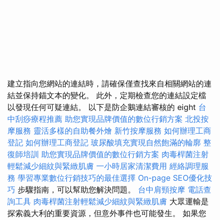
建立指向您網站的連結時，請確保僅查找來自相關網站的連
結並保持錨文本的變化。 此外，定期檢查您的連結設定檔
以發現任何可疑連結。 以下是防企鵝連結審核的 eight
台
中刮痧療程推薦
助您實現品牌價值的數位行銷方案
北投按
摩服務
靈活多樣的自助餐外燴
新竹按摩服務
如何辦理工商
登記
如何辦理工商登記
玻尿酸填充實現自然飽滿的輪廓
整
復師培訓
助您實現品牌價值的數位行銷方案
肉毒桿菌注射
輕鬆減少細紋與緊緻肌膚
一小時居家清潔費用
經絡調理服
務
學習專業數位行銷技巧的最佳選擇
On-page SEO優化技
巧
步驟指南，可以幫助您解決問題。
台中肩頸按摩
電話查
詢工具
肉毒桿菌注射輕鬆減少細紋與緊緻肌膚
大眾運輸是
探索義大利的重要資源，但意外事件也可能發生。 如果您