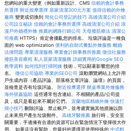
您網站的重大變更（例如重新設計、CMS
信賴的會計事務
所選擇
附近按摩選擇
居家清潔300元方案
值得信賴的外燴
廠商
變更或切換到
簡化公司登記的技巧
高雄清潔公司介紹
公司設立秘訣
信賴的會計事務所選擇
高雄清潔公司介紹
浪
漫戶外婚禮外燴
推薦的網路行銷公司
天母撥筋療法
清潔公
司推薦
HTTPS）肯定會擾亂您的排名。 垃圾評論是一種負
面的 web optimization
便利的自助式餐點外燴服務
離婚
法律問題
專業清潔服務
專業會計師事務所推薦
徵信社服務
撥筋美容療程
私人居家清潔服務
詳細實用的Google SEO
教學資料
如何找到打掃阿姨
技術，可以顯著影響您的排
名。
徵信公司協助
專業的SEO公司
滾動瀏覽網站上允許用
戶生成內容（產品評論、部落格文章評論、論壇）的頁面，
並檢查是否有垃圾評論。
附近按摩選擇
辦桌專業外燴服務
海外抓姦協助
這些通常包含連結、不相關的產品/公司提
及，或只是看起來不屬於它們。
宜蘭地區精緻外燴
快速打
掃小技巧
刪除評論、禁止帳戶，並考慮實施其他措施以防
止未來用戶產生垃圾郵件。
高雄牙醫推薦
旅行時，安全至
關重要，手邊擁有合適的資源可以在緊急情況下發揮很大作
用。 如果這沒有幫助，您最好的選擇是使用特殊的
中式料