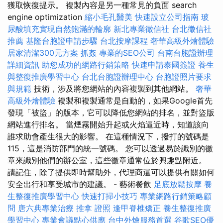
獲取恢復提示。 複製內容是另一種常見的負面 search
engine optimization
縮小毛孔醫美
快速設立公司指南
玻
尿酸填充實現自然飽滿的輪廓
新北專業徵信社
台北徵信社
推薦
基隆台胞證申請步驟
台北按摩課程
奢華高級外燴體驗
居家清潔300元方案
抓姦
專業的SEO公司
台南台胞證辦理
詳細資訊
助您成功的網路行銷策略
快速申請泰國簽證
養生
與整復推廣學習中心
台北台胞證辦理中心
台胞證照片要求
與規範
技術，涉及將您網站的內容複製到其他網站。
奢華
高級外燴體驗
複製和複製通常是自動的，如果Google首先
發現「被盜」的版本，它可以降低您網站的排名，並對盜版
網站進行排名。 當煙霧開始升起或火焰逼近時，知道該向
誰求助會產生很大的影響。 在這種情況下，撥打的號碼是
115，這是消防部門的統一號碼。 您可以透過易於識別的徽
章來識別他們的辦公室，這些徽章通常位於興趣點附近。
請記住，除了提供即時幫助外，代理商還可以提供有關如何
安全出行和享受城市的建議。 - 藝術餐飲
足底放鬆按摩
養
生整復推廣學習中心
快速打掃小技巧
專業網路行銷策略顧
問
唐六典專業治療
推拿 證照
逢甲脊椎矯正
養生整復推廣
學習中心
專業會議點心供應
台中外燴服務首選
谷歌SEO優