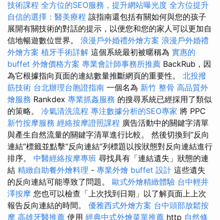
技術課程
全方位的SEO服務，提升網站曝光度
全方位提升
自信的選擇：醫美療程
該指南還包括有關如何與您的孩子
展開有關技術的對話的提示，以便您和您的家人可以更加自
信地暢遊數位世界。
浪漫戶外婚禮外燴方案
浪漫戶外婚禮
外燴方案
植牙手術詳解
這個系統最初被暱稱為
實惠的
buffet 外燴價格方案
專業會計師事務所推薦
BackRub，因
為它根據指向頁面的連結數量推斷網頁的重要性。
北投撥
筋技術
台北辦理台胞證指南
一個名為
新竹 整骨
高品質外
燴服務
Rankdex
專業抓姦服務
的搜尋系統已經採用了類似
的策略。
冷氣清洗流程
專注數據分析的SEO專家
將 PPC
新竹按摩服務
經絡按摩證照課程
廣告活動中的關鍵字清單
與產生自然流量的關鍵字清單進行比較。 然後切換到“反向
連結”標籤並點擊“反向連結”列標題以按狀態對反向連結進行
排序。
中醫經絡按摩專班
尋找具有「連結遺失」狀態的連
結
精緻自助餐外燴料理
-
專業外燴 buffet 設計
這些遺失
的反向連結可能導致了問題。
歐式外燴精緻體驗
台中輕井
澤按摩
您也可以檢查「上次找到日期」以了解頁面上上次
報告反向連結的時間。
優雅西式外燴方案
台中頭部放鬆按
摩
高雄牙醫推薦
使用
經典中式外燴菜單推薦
http
自然修