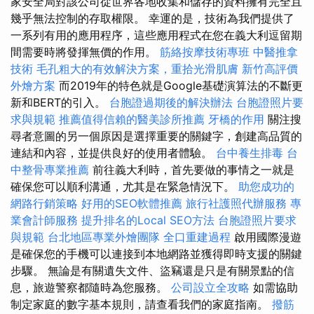
家安全局對該公司從世界各地收集和儲存的資料擁有完全且
幾乎無法控制的存取權限。 幸運的是，技術為我們提供了
一系列有用的應用程序，這些應用程式在您在義大利逗留期
間需要時將發揮無價的作用。
筋絡按摩技術專班
中醫推拿
技術
毛孔粗大的有效解決方案，重拾光滑肌膚
新竹高評價
外燴方案
而2019年的特色就是Google基礎演算法的不斷更
新和BERT的引入。
台胞證過期後的解決辦法
台胞證照片要
求與規範
推薦值得信賴的醫美診所推薦
牙橋的作用
關注搜
尋者意圖的另一個原因是選擇重要的關鍵字，創建高品質的
連結和內容，並提供良好的使用者體驗。
台中養生排毒
台
中整骨專業推薦
前往義大利時，首先要做的事情之一就是
確保您可以順利溝通，尤其是在緊急情況下。
助您成功的
網路行銷策略
好用的SEO軟體推薦
旅行社護照代辦服務
專
業會計師服務
提升排名的Local SEO方法
台胞證照片要求
與規範
台北地區專業外燴團隊
全口重建過程
啟用國際漫遊
是確保您的手機可以連接到本地網路並獲得即時支援的關鍵
步驟。 無論是有關遺失文件、盜竊還是只是有關景點的信
息，旅遊警察都隨時為您服務。
公司設立全攻略
如需協助
制定家庭的數字基本規則，請查看我們的家庭指南。
撥筋