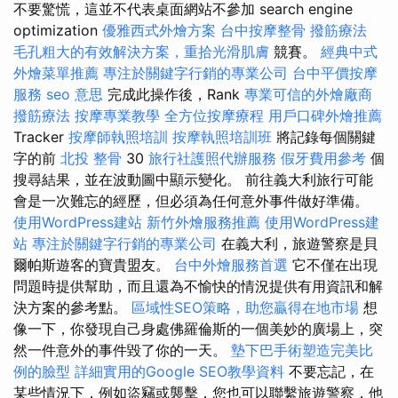
不要驚慌，這並不代表桌面網站不參加 search engine
optimization
優雅西式外燴方案
台中按摩整骨
撥筋療法
毛孔粗大的有效解決方案，重拾光滑肌膚
競賽。
經典中式
外燴菜單推薦
專注於關鍵字行銷的專業公司
台中平價按摩
服務
seo 意思
完成此操作後，Rank
專業可信的外燴廠商
撥筋療法
按摩專業教學
全方位按摩療程
用戶口碑外燴推薦
Tracker
按摩師執照培訓
按摩執照培訓班
將記錄每個關鍵
字的前
北投 整骨
30
旅行社護照代辦服務
假牙費用參考
個
搜尋結果，並在波動圖中顯示變化。 前往義大利旅行可能
會是一次難忘的經歷，但必須為任何意外事件做好準備。
使用WordPress建站
新竹外燴服務推薦
使用WordPress建
站
專注於關鍵字行銷的專業公司
在義大利，旅遊警察是貝
爾帕斯遊客的寶貴盟友。
台中外燴服務首選
它不僅在出現
問題時提供幫助，而且還為不愉快的情況提供有用資訊和解
決方案的參考點。
區域性SEO策略，助您贏得在地市場
想
像一下，你發現自己身處佛羅倫斯的一個美妙的廣場上，突
然一件意外的事件毀了你的一天。
墊下巴手術塑造完美比
例的臉型
詳細實用的Google SEO教學資料
不要忘記，在
某些情況下，例如盜竊或襲擊，您也可以聯繫旅遊警察，他