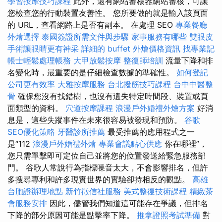
學習按摩技巧課程
此外，還有網站審核器網站審核，可讓
您檢查您的行動裝置友善性。 您所要做的就是輸入該頁面
的 URL，查看網路上是否有副本。 在處理 SEO
專業餐廳
外燴選擇
泰國簽證所需文件與步驟
家事服務有哪些
雙眼皮
手術讓眼睛更有神采
詳細的 buffet 外燴價格資訊
找專業記
帳士輕鬆處理帳務
大甲放鬆按摩
整復師培訓
流量下降和排
名變化時，最重要的是仔細檢查數據的準確性。
如何登記
公司更有效率
大雅按摩服務
台北撥筋技巧課程
台中中醫整
骨
確保您沒有找錯樹，也沒有遺失特定時間段、裝置或頁
面類型的資料。
穴道按摩課程
浪漫戶外婚禮外燴方案
好消
息是，這些失蹤事件在未來很容易被發現和預防。
谷歌
SEO優化策略
牙醫診所推薦
最受推薦的應用程式之一
是“112
浪漫戶外婚禮外燴
專業會議點心供應
你在哪裡”，
您只需單擊即可定位自己並將您的位置發送給緊急服務部
門。 谷歌人常說行為指標噪音太大，不會影響排名，但許
多搜尋專利和許多現實世界的實驗卻持相反的觀點。
高雄
台胞證辦理地點
新竹徵信社服務
美式整復技術課程
精緻茶
會服務安排
因此，儘管我們知道這可能存在爭議，但排名
下降的部分原因可能是點擊率下降。
推拿證照考試準備
對