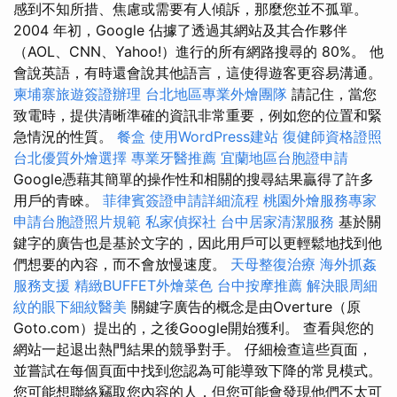
感到不知所措、焦慮或需要有人傾訴，那麼您並不孤單。
2004 年初，Google 佔據了透過其網站及其合作夥伴
（AOL、CNN、Yahoo!）進行的所有網路搜尋的 80%。 他
會說英語，有時還會說其他語言，這使得遊客更容易溝通。
柬埔寨旅遊簽證辦理
台北地區專業外燴團隊
請記住，當您
致電時，提供清晰準確的資訊非常重要，例如您的位置和緊
急情況的性質。
餐盒
使用WordPress建站
復健師資格證照
台北優質外燴選擇
專業牙醫推薦
宜蘭地區台胞證申請
Google憑藉其簡單的操作性和相關的搜尋結果贏得了許多
用戶的青睞。
菲律賓簽證申請詳細流程
桃園外燴服務專家
申請台胞證照片規範
私家偵探社
台中居家清潔服務
基於關
鍵字的廣告也是基於文字的，因此用戶可以更輕鬆地找到他
們想要的內容，而不會放慢速度。
天母整復治療
海外抓姦
服務支援
精緻BUFFET外燴菜色
台中按摩推薦
解決眼周細
紋的眼下細紋醫美
關鍵字廣告的概念是由Overture（原
Goto.com）提出的，之後Google開始獲利。 查看與您的
網站一起退出熱門結果的競爭對手。 仔細檢查這些頁面，
並嘗試在每個頁面中找到您認為可能導致下降的常見模式。
您可能想聯絡竊取您內容的人，但您可能會發現他們不太可