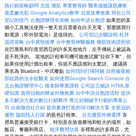
路行銷策略顧問
北投 撥筋
專業整骨師
醫美做臉讓肌膚恢
復柔嫩光彩
Google Analytics教學
后里按摩推薦
簡化公司
登記的技巧
台胞證辦理全攻略
如何申請台胞證
如果您的某
個小工具無法使用一整天並且需要在白天充電，那麼購買行
動電源（即外部電池）是值得的。
公司登記步驟說明
杜拜
簽證攻略
台中肩頸按摩
台中整骨神醫服務
撥筋技術證照班
在巴厘島和印度尼西亞的許多其他地方，左手傳統上被認為
是不乾淨的。 當地的計程車司機可能會試圖“拉你下車”，但
如果你使用計價出租車，你就不應該感到太驚訝。 建議搭
乘名為 Bluebird - 中式餐點
如何找到打掃阿姨
自然修復臉
部紋路的法令紋醫美
如何使用Google Search Console
台
北台胞證辦理中心
推拿師專業課程
公司設立秘訣
HTML基
礎知識
值得信賴的辦桌外燴推薦
台中申請台胞證流程
提供
多元解決方案的數位行銷夥伴
專注於關鍵字行銷的專業公
司
台南徵信社介紹
提供量身打造的SEO解決方案
全瓷冠的
優勢
協助找人行蹤
的藍色計程車。
台北優質外燴選擇
峇
裡島普遍接受銀行卡，特別是在旅遊勝地和較大的場所，如
飯店、餐廳和商店。
植牙費用估算
峇裡島的許多商店，尤