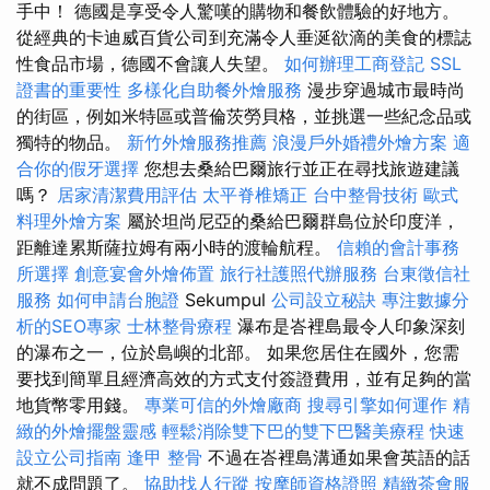
手中！ 德國是享受令人驚嘆的購物和餐飲體驗的好地方。
從經典的卡迪威百貨公司到充滿令人垂涎欲滴的美食的標誌
性食品市場，德國不會讓人失望。
如何辦理工商登記
SSL
證書的重要性
多樣化自助餐外燴服務
漫步穿過城市最時尚
的街區，例如米特區或普倫茨勞貝格，並挑選一些紀念品或
獨特的物品。
新竹外燴服務推薦
浪漫戶外婚禮外燴方案
適
合你的假牙選擇
您想去桑給巴爾旅行並正在尋找旅遊建議
嗎？
居家清潔費用評估
太平脊椎矯正
台中整骨技術
歐式
料理外燴方案
屬於坦尚尼亞的桑給巴爾群島位於印度洋，
距離達累斯薩拉姆有兩小時的渡輪航程。
信賴的會計事務
所選擇
創意宴會外燴佈置
旅行社護照代辦服務
台東徵信社
服務
如何申請台胞證
Sekumpul
公司設立秘訣
專注數據分
析的SEO專家
士林整骨療程
瀑布是峇裡島最令人印象深刻
的瀑布之一，位於島嶼的北部。 如果您居住在國外，您需
要找到簡單且經濟高效的方式支付簽證費用，並有足夠的當
地貨幣零用錢。
專業可信的外燴廠商
搜尋引擎如何運作
精
緻的外燴擺盤靈感
輕鬆消除雙下巴的雙下巴醫美療程
快速
設立公司指南
逢甲 整骨
不過在峇裡島溝通如果會英語的話
就不成問題了。
協助找人行蹤
按摩師資格證照
精緻茶會服