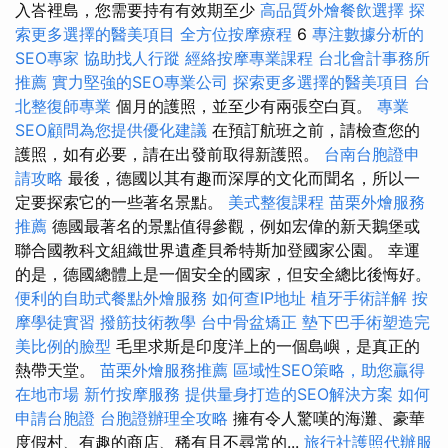
入峇裡島，您需要持有有效期至少
高品質外燴餐飲選擇
探
索更多選擇的醫美項目
全方位按摩療程
6
專注數據分析的
SEO專家
協助找人行蹤
經絡按摩專業課程
台北會計事務所
推薦
實力堅強的SEO專業公司
探索更多選擇的醫美項目
台
北整復師專業
個月的護照，並至少有兩張空白頁。
專業
SEO顧問為您提供優化建議
在預訂航班之前，請檢查您的
護照，如有必要，請在出發前取得新護照。
台南台胞證申
請攻略
最後，德國以其有趣而深厚的文化而聞名，所以一
定要探索它的一些著名景點。
美式整復課程
苗栗外燴服務
推薦
德國最著名的景點值得參觀，例如宏偉的新天鵝堡或
聯合國教科文組織世界遺產貝希特斯加登國家公園。 幸運
的是，德國總體上是一個安全的國家，但安全總比後悔好。
便利的自助式餐點外燴服務
如何查IP地址
植牙手術詳解
按
摩學徒實習
撥筋技術教學
台中骨盆矯正
墊下巴手術塑造完
美比例的臉型
毛里求斯是印度洋上的一個島嶼，是真正的
熱帶天堂。
苗栗外燴服務推薦
區域性SEO策略，助您贏得
在地市場
新竹按摩服務
提供量身打造的SEO解決方案
如何
申請台胞證
台胞證辦理全攻略
擁有令人驚嘆的海灘、豪華
度假村、有趣的商店、稀有且不尋常的...
旅行社護照代辦服