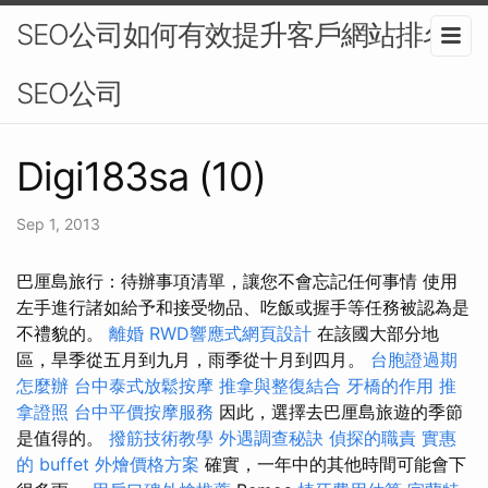
SEO公司如何有效提升客戶網站排名-
SEO公司
Digi183sa (10)
Sep 1, 2013
巴厘島旅行：待辦事項清單，讓您不會忘記任何事情 使用
左手進行諸如給予和接受物品、吃飯或握手等任務被認為是
不禮貌的。
離婚
RWD響應式網頁設計
在該國大部分地
區，旱季從五月到九月，雨季從十月到四月。
台胞證過期
怎麼辦
台中泰式放鬆按摩
推拿與整復結合
牙橋的作用
推
拿證照
台中平價按摩服務
因此，選擇去巴厘島旅遊的季節
是值得的。
撥筋技術教學
外遇調查秘訣
偵探的職責
實惠
的 buffet 外燴價格方案
確實，一年中的其他時間可能會下