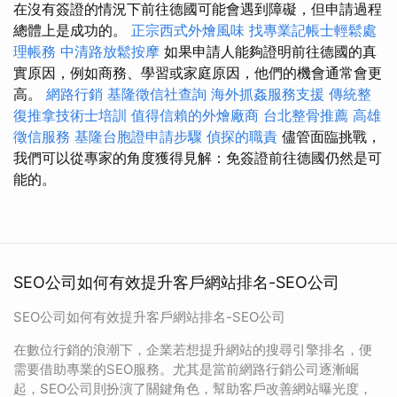
在沒有簽證的情況下前往德國可能會遇到障礙，但申請過程
總體上是成功的。
正宗西式外燴風味
找專業記帳士輕鬆處
理帳務
中清路放鬆按摩
如果申請人能夠證明前往德國的真
實原因，例如商務、學習或家庭原因，他們的機會通常會更
高。
網路行銷
基隆徵信社查詢
海外抓姦服務支援
傳統整
復推拿技術士培訓
值得信賴的外燴廠商
台北整骨推薦
高雄
徵信服務
基隆台胞證申請步驟
偵探的職責
儘管面臨挑戰，
我們可以從專家的角度獲得見解：免簽證前往德國仍然是可
能的。
SEO公司如何有效提升客戶網站排名-SEO公司
SEO公司如何有效提升客戶網站排名-SEO公司
在數位行銷的浪潮下，企業若想提升網站的搜尋引擎排名，便
需要借助專業的SEO服務。尤其是當前網路行銷公司逐漸崛
起，SEO公司則扮演了關鍵角色，幫助客戶改善網站曝光度，