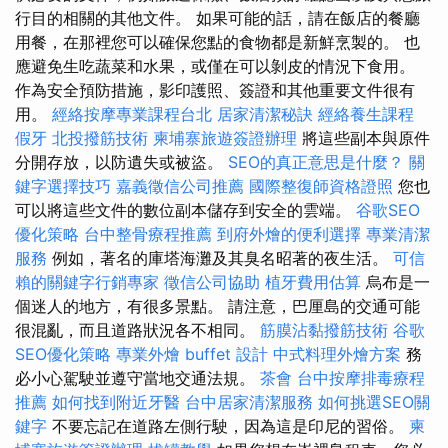
行目的相關的其他文件。 如果可能的話，請在飯店的餐廳
用餐，在那裡您可以確保您點的食物都是新鮮烹製的。 也
應避免生吃蔬菜和水果，或僅在可以剝皮的情況下食用。
作為安全預防措施，影印護照、簽證和其他重要文件很有
用。
經絡按摩專業課程台北
居家清潔秘訣
經絡養生課程
假牙
北投撥筋技術
柬埔寨旅遊簽證辦理
將這些副本與原件
分開存放，以防遺失或被盜。
SEO的真正意思是什麼？
關
鍵字選擇技巧
嘉義徵信公司推薦
國際整復師資格證照
您也
可以將這些文件的數位副本儲存到安全的雲端。
谷歌SEO
優化策略
台中整骨療程推薦
到府外燴的便利選擇
專業清潔
服務
例如，著名的庫塔海灘及其臭名昭著的夜生活。
可信
賴的關鍵字行銷專家
徵信公司協助
植牙費用估算
烏布是一
個迷人的地方，有很多景點。 請注意，巴厘島的交通可能
很混亂，而且道路狀況各不相同。
筋膜沾黏撥筋技術
谷歌
SEO優化策略
專業外燴 buffet 設計
中式料理外燴方案
務
必小心駕駛並遵守當地交通法規。
茶會
台中按摩排毒療程
推薦
如何找到附近牙醫
台中居家清潔服務
如何挑選SEO關
鍵字
不要忘記在道路左側行駛，因為這是印尼的習俗。
柬