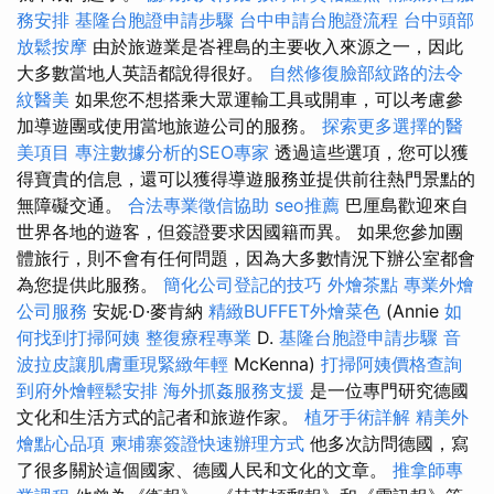
務安排
基隆台胞證申請步驟
台中申請台胞證流程
台中頭部
放鬆按摩
由於旅遊業是峇裡島的主要收入來源之一，因此
大多數當地人英語都說得很好。
自然修復臉部紋路的法令
紋醫美
如果您不想搭乘大眾運輸工具或開車，可以考慮參
加導遊團或使用當地旅遊公司的服務。
探索更多選擇的醫
美項目
專注數據分析的SEO專家
透過這些選項，您可以獲
得寶貴的信息，還可以獲得導遊服務並提供前往熱門景點的
無障礙交通。
合法專業徵信協助
seo推薦
巴厘島歡迎來自
世界各地的遊客，但簽證要求因國籍而異。 如果您參加團
體旅行，則不會有任何問題，因為大多數情況下辦公室都會
為您提供此服務。
簡化公司登記的技巧
外燴茶點
專業外燴
公司服務
安妮·D·麥肯納
精緻BUFFET外燴菜色
(Annie
如
何找到打掃阿姨
整復療程專業
D.
基隆台胞證申請步驟
音
波拉皮讓肌膚重現緊緻年輕
McKenna)
打掃阿姨價格查詢
到府外燴輕鬆安排
海外抓姦服務支援
是一位專門研究德國
文化和生活方式的記者和旅遊作家。
植牙手術詳解
精美外
燴點心品項
柬埔寨簽證快速辦理方式
他多次訪問德國，寫
了很多關於這個國家、德國人民和文化的文章。
推拿師專