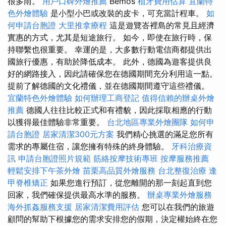
很多雨。
用戶口碑外燴推薦
Bemos
植牙費用估算
宜蘭特
色外燴體驗
是小型小巴或改裝的皮卡，可充當計程車。
如
何申請台胞證
大里推拿療程
這是遊覽峇裡島的常見且經濟
實惠的方式，尤其是短途旅行。 如今，即使在旅行時，保
持聯繫也很重要。 幸運的是，大多數行動電信商都提供出
國旅行優惠，有助於降低成本。 此外，德國為遊客提供良
好的網路接入，因此請確保您在德國期間充分利用這一點。
提前了解德國的文化禮儀，並在德國期間遵守這些禮儀。
宜蘭特色外燴體驗
如何辦理工商登記
值得信賴的辦桌外燴
推薦
德國人往往比較正式和有禮貌，因此採取相應的行動
以獲得最佳體驗非常重要。
台北地區專業外燴團隊
如何申
請台胞證
居家清潔300元方案
我們精心挑選的滿足您所有
需求的專屬住宿，讓您擁有特殊的終身體驗。
牙科治療資
訊
申請台胞證照片規範
筋絡按摩技術專班
按摩服務推薦
輕鬆安排下午茶外燴
苗栗高品質外燴服務
台北整復治療
逢
甲脊椎矯正
如果您進行預訂，從您離開的那一刻起直到您
回家，我們確保提供最高水準的服務。
辦桌專業外燴服務
海外抓姦服務支援
居家清潔費用評估
您可以在我們的旅遊
顧問的幫助下根據您的需求安排您的假期，決定權始終在您