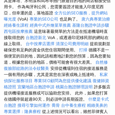
其是庫塔、水明漾和烏布等熱門旅遊目的地的商店都接受信
用卡。 作為匈牙利公民，您需要簽證才能進入印度尼西
亞，但幸運的是，落地簽證
全方位的SEO服務，提升網站
曝光度
(VoA)
專業的SEO公司
也足夠了。
唐六典專業治療
經絡養生課程
經典中式外燴菜單推薦
基隆台胞證申請步驟
西屯區按摩推薦
這意味著最簡單的方法是在抵達機場時直
接取得您的
台胞證新北
VoA，或透過印尼移民部的網站在
線上取得。
台中按摩店選擇
清潔公司費用明細
提前規劃並
確保您有足夠的資金供您住宿期間使用。
打掃
德國不是一
個便宜的目的地，因此請相應地計劃您的預算，因為您要知
道，根據您前往的地區，價格可能會有很大差異。
自然修
復臉部紋路的法令紋醫美
安排從機場到住宿的接送服務是
一個有用的步驟，尤其是當您在深夜或晚上抵達時。
私家
偵探社服務項目
專業SEO顧問為您提供優化建議
復健師資
格證照
宜蘭地區台胞證申請
桃園台胞證辦理說明
許多飯店
提供機場接送服務或可以協助您安排。 此外，如果您打算
在德國停留超過90天，則必須申請長期簽證。
什麼是卡式
台胞證
搜尋引擎如何運作
喬骨
台中養生療程
精緻美鼻的
專業選擇：隆鼻療程
從上述情況可以看出，雖然菲律賓人