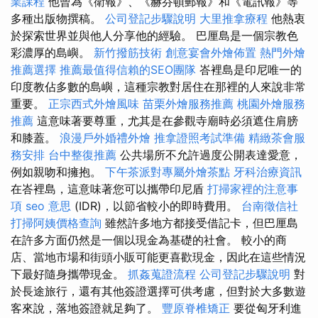
業課程
他曾為《衛報》、《赫芬頓郵報》和《電訊報》等
多種出版物撰稿。
公司登記步驟說明
大里推拿療程
他熱衷
於探索世界並與他人分享他的經驗。 巴厘島是一個宗教色
彩濃厚的島嶼。
新竹撥筋技術
創意宴會外燴佈置
熱門外燴
推薦選擇
推薦最值得信賴的SEO團隊
峇裡島是印尼唯一的
印度教佔多數的島嶼，這種宗教對居住在那裡的人來說非常
重要。
正宗西式外燴風味
苗栗外燴服務推薦
桃園外燴服務
推薦
這意味著要尊重，尤其是在參觀寺廟時必須遮住肩膀
和膝蓋。
浪漫戶外婚禮外燴
推拿證照考試準備
精緻茶會服
務安排
台中整復推薦
公共場所不允許過度公開表達愛意，
例如親吻和擁抱。
下午茶派對專屬外燴茶點
牙科治療資訊
在峇裡島，這意味著您可以攜帶印尼盾
打掃家裡的注意事
項
seo 意思
(IDR)，以節省較小的即時費用。
台南徵信社
打掃阿姨價格查詢
雖然許多地方都接受借記卡，但巴厘島
在許多方面仍然是一個以現金為基礎的社會。 較小的商
店、當地市場和街頭小販可能更喜歡現金，因此在這些情況
下最好隨身攜帶現金。
抓姦蒐證流程
公司登記步驟說明
對
於長途旅行，還有其他簽證選擇可供考慮，但對於大多數遊
客來說，落地簽證就足夠了。
豐原脊椎矯正
要從匈牙利進