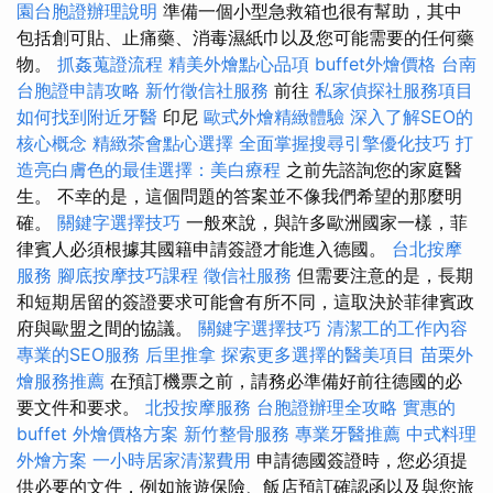
園台胞證辦理說明
準備一個小型急救箱也很有幫助，其中
包括創可貼、止痛藥、消毒濕紙巾以及您可能需要的任何藥
物。
抓姦蒐證流程
精美外燴點心品項
buffet外燴價格
台南
台胞證申請攻略
新竹徵信社服務
前往
私家偵探社服務項目
如何找到附近牙醫
印尼
歐式外燴精緻體驗
深入了解SEO的
核心概念
精緻茶會點心選擇
全面掌握搜尋引擎優化技巧
打
造亮白膚色的最佳選擇：美白療程
之前先諮詢您的家庭醫
生。 不幸的是，這個問題的答案並不像我們希望的那麼明
確。
關鍵字選擇技巧
一般來說，與許多歐洲國家一樣，菲
律賓人必須根據其國籍申請簽證才能進入德國。
台北按摩
服務
腳底按摩技巧課程
徵信社服務
但需要注意的是，長期
和短期居留的簽證要求可能會有所不同，這取決於菲律賓政
府與歐盟之間的協議。
關鍵字選擇技巧
清潔工的工作內容
專業的SEO服務
后里推拿
探索更多選擇的醫美項目
苗栗外
燴服務推薦
在預訂機票之前，請務必準備好前往德國的必
要文件和要求。
北投按摩服務
台胞證辦理全攻略
實惠的
buffet 外燴價格方案
新竹整骨服務
專業牙醫推薦
中式料理
外燴方案
一小時居家清潔費用
申請德國簽證時，您必須提
供必要的文件，例如旅遊保險、飯店預訂確認函以及與您旅