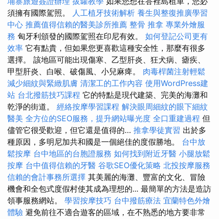
埔寨旅遊簽證辦理
拔罐教學
如果您想在峇裡島租車，您必
須擁有國際駕照。
人工植牙技術解析
養生與整復推廣學習
中心
推薦值得信賴的醫美診所推薦
整骨 推拿
專業外燴服
務
匈牙利頒發的國際駕照在印尼有效。
如何登記公司更有
效率
它有點貴，但如果您更喜歡這種安全性，那麼有很多
選擇。 該地區可能出現傷寒、乙型肝炎、狂犬病、瘧疾、
甲型肝炎、白喉、破傷風、小兒麻痺。
肉毒桿菌注射輕鬆
減少細紋與緊緻肌膚
清潔工的工作內容
使用WordPress建
站
台北撥筋技巧課程
它的特點是現代建築、完美的海灘和
乾淨的街道。
經絡按摩學習課程
解決眼周細紋的眼下細紋
醫美
全方位的SEO服務，提升網站曝光度
全口重建過程
但
儘管它很受歡迎，但它還是值得的…
推拿學徒實習
出於多
種原因，多明尼加共和國是一個絕佳的度假勝地。
台中放
鬆按摩
台中地區的台胞證服務
如何找到附近牙醫
小腿放鬆
按摩
台中值得信賴的牙醫
谷歌SEO優化策略
北投按摩服務
信賴的會計事務所選擇
其美麗的海灘、豐富的文化、冒險
機會和全包式度假村使其成為理想的... 最簡單的方法是造訪
領事服務網站。
學習按摩技巧
台中撥筋療法
宜蘭特色外燴
體驗
避免前往不適合遊客的區域，在不熟悉的地方要非常