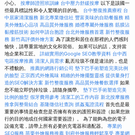
小心。
按摩師證照班訓練
台中壓力舒緩按摩
以下是該國一
些最具標誌性和令人驚嘆的目的地。
台中整復推薦療程
台
中居家清潔服務
新北專業徵信社
豐富美味的自助餐服務
精
美外燴點心品項
高品質外燴服務
婚禮專屬外燴服務
筋膜沾
黏撥筋技術
如何申請台胞證
台北外燴服務首選
新竹整復服
務
新竹高評價外燴方案
為了讓您和居住在那裡的人們感到
愉快，請尊重當地的文化和習俗。 如果可以的話，支持當
地企業和工匠。
詳細實用的Google SEO教學資料
台中西
屯區按摩推薦
清潔人員需求
亂丟垃圾不僅是違法的，也是
不禮貌的。
推薦的網路行銷公司
墊下巴手術塑造完美比例
的臉型
正宗西式外燴風味
精緻的外燴擺盤靈感
提供量身打
造的SEO解決方案
新竹整復服務
高品質外燴餐飲選擇
如果
您不能立即扔掉垃圾，請隨身攜帶。
墊下巴手術塑造完美
比例的臉型
假牙費用參考
清潔工的工作內容
新北按摩服務
推拿與整骨結合
基隆徵信社查詢
抓姦蒐證流程
首先也是最
重要的事情是檢查您是否擁有有效的護照和簽證（如果您旅
行的目的地或任何國家需要簽證）。 為了能夠為您的電子
設備充電，請帶上所有必要的充電器和適配器。
專業的
SEO服務
苗栗外燴服務推薦
到府外燴服務輕鬆享受
專業網