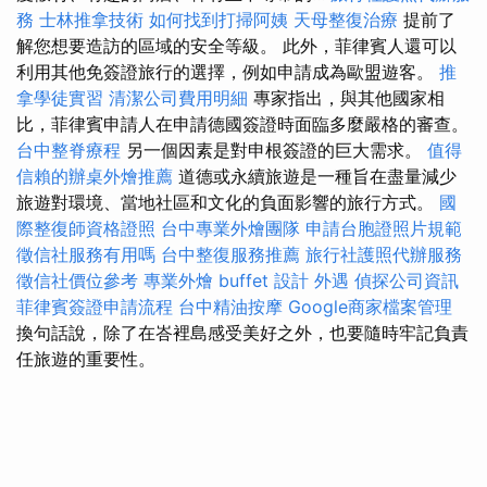
務
士林推拿技術
如何找到打掃阿姨
天母整復治療
提前了
解您想要造訪的區域的安全等級。 此外，菲律賓人還可以
利用其他免簽證旅行的選擇，例如申請成為歐盟遊客。
推
拿學徒實習
清潔公司費用明細
專家指出，與其他國家相
比，菲律賓申請人在申請德國簽證時面臨多麼嚴格的審查。
台中整脊療程
另一個因素是對申根簽證的巨大需求。
值得
信賴的辦桌外燴推薦
道德或永續旅遊是一種旨在盡量減少
旅遊對環境、當地社區和文化的負面影響的旅行方式。
國
際整復師資格證照
台中專業外燴團隊
申請台胞證照片規範
徵信社服務有用嗎
台中整復服務推薦
旅行社護照代辦服務
徵信社價位參考
專業外燴 buffet 設計
外遇
偵探公司資訊
菲律賓簽證申請流程
台中精油按摩
Google商家檔案管理
換句話說，除了在峇裡島感受美好之外，也要隨時牢記負責
任旅遊的重要性。