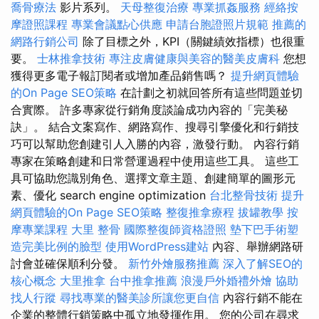
喬骨療法
影片系列。
天母整復治療
專業抓姦服務
經絡按
摩證照課程
專業會議點心供應
申請台胞證照片規範
推薦的
網路行銷公司
除了目標之外，KPI（關鍵績效指標）也很重
要。
士林推拿技術
專注皮膚健康與美容的醫美皮膚科
您想
獲得更多電子報訂閱者或增加產品銷售嗎？
提升網頁體驗
的On Page SEO策略
在計劃之初就回答所有這些問題並切
合實際。 許多專家從行銷角度談論成功內容的「完美秘
訣」。 結合文案寫作、網路寫作、搜尋引擎優化和行銷技
巧可以幫助您創建引人入勝的內容，激發行動。 內容行銷
專家在策略創建和日常營運過程中使用這些工具。 這些工
具可協助您識別角色、選擇文章主題、創建簡單的圖形元
素、優化 search engine optimization
台北整骨技術
提升
網頁體驗的On Page SEO策略
整復推拿療程
拔罐教學
按
摩專業課程
大里 整骨
國際整復師資格證照
墊下巴手術塑
造完美比例的臉型
使用WordPress建站
內容、舉辦網路研
討會並確保順利分發。
新竹外燴服務推薦
深入了解SEO的
核心概念
大里推拿
台中推拿推薦
浪漫戶外婚禮外燴
協助
找人行蹤
尋找專業的醫美診所讓您更自信
內容行銷不能在
企業的整體行銷策略中孤立地發揮作用。 您的公司在尋求