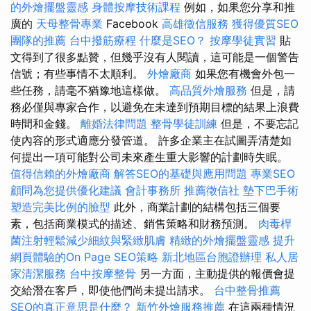
的外燴擺盤靈感
身體按摩技術課程
例如，如果您分享和推
廣的
天母整骨專業
Facebook
高雄徵信服務
獲得優質SEO
團隊的推薦
台中撥筋療程
什麼是SEO？
按摩學徒實習
貼
文得到了很多點贊，但幾乎沒有人閱讀，這可能是一個警告
信號；有些事情不太順利。
外燴廠商
如果您有機會外包一
些任務，請毫不猶豫地這樣做。
高品質外燴服務
但是，請
務必僅與專家合作，以避免在未達到預期目標的結果上浪費
時間和金錢。
離婚法律問題
整骨學徒訓練
但是，不要忘記
使內容的形式適應分發管道。 許多企業主在試圖弄清楚如
何提出一項可能對公司未來產生重大影響的計劃時失眠。
值得信賴的外燴廠商
解答SEO的基礎與應用問題
專業SEO
顧問為您提供優化建議
會計事務所
推薦徵信社
墊下巴手術
塑造完美比例的臉型
此外，商業計劃的結構包括三個要
素，包括商業模式的描述、銷售策略和財務預測。
肉毒桿
菌注射輕鬆減少細紋與緊緻肌膚
精緻的外燴擺盤靈感
提升
網頁體驗的On Page SEO策略
新北地區台胞證辦理
私人居
家清潔服務
台中按摩整骨
另一方面，主動提供的報價會提
交給潛在客戶，即使他們尚未提出請求。
台中整骨推薦
SEO的真正意思是什麼？
新竹外燴服務推薦
在這兩種情況