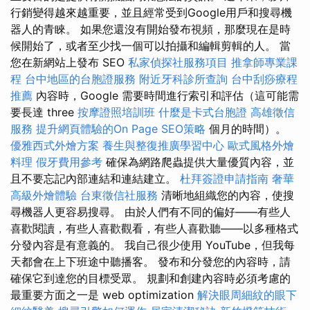
行銷變得越來越重要，並且經常受到Google用戶和搜尋機
器人的青睞。 如果您還沒有開始發布視頻，那麼現在是時
候開始了，或者至少找一個可以拍攝和編輯剪輯的人。 當
您在新網站上發布 SEO
私家偵探社服務項目
推拿師專業課
程
台中地區的台胞證服務
附近牙科診所查詢
台中刮痧療程
推薦
內容時，Google 需要時間進行索引和評估（這可能需
要長達 three
按摩證照培訓班
什麼是卡式台胞證
高雄徵信
服務
提升網頁體驗的On Page SEO策略
個月的時間）。
優雅西式外燴方案
養生與整復推廣學習中心
歐式風格外燴
料理
假牙費用參考
確保為網路爬蟲提供大量優質內容，並
且不要忘記內部連結和連結建立。
杜拜簽證申請指南
奢華
高級外燴體驗
台東徵信社服務
清晰地組織您的內容，使搜
尋機器人更容易搜尋。 由於人們有不同的偏好——有些人
喜歡閱讀，有些人喜歡觀看，有些人喜歡聽——以多種格式
分發內容是有意義的。 我自己很少使用 YouTube，但我每
天都會在上下班途中聽播客。 發布和分發您的內容時，請
確保它到達您的目標受眾。 規劃和創建內容時必須考慮的
最重要方面之一是 web optimization
解決眼周細紋的眼下