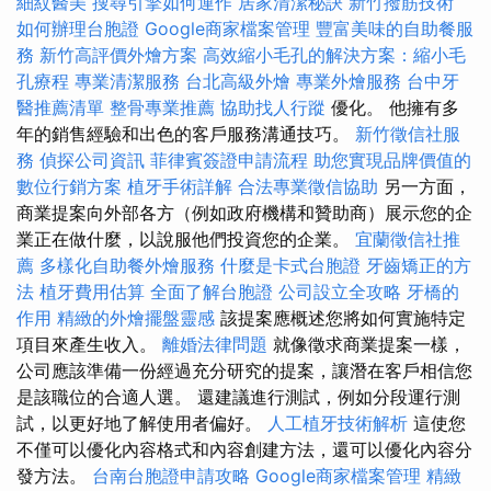
細紋醫美
搜尋引擎如何運作
居家清潔秘訣
新竹撥筋技術
如何辦理台胞證
Google商家檔案管理
豐富美味的自助餐服
務
新竹高評價外燴方案
高效縮小毛孔的解決方案：縮小毛
孔療程
專業清潔服務
台北高級外燴
專業外燴服務
台中牙
醫推薦清單
整骨專業推薦
協助找人行蹤
優化。 他擁有多
年的銷售經驗和出色的客戶服務溝通技巧。
新竹徵信社服
務
偵探公司資訊
菲律賓簽證申請流程
助您實現品牌價值的
數位行銷方案
植牙手術詳解
合法專業徵信協助
另一方面，
商業提案向外部各方（例如政府機構和贊助商）展示您的企
業正在做什麼，以說服他們投資您的企業。
宜蘭徵信社推
薦
多樣化自助餐外燴服務
什麼是卡式台胞證
牙齒矯正的方
法
植牙費用估算
全面了解台胞證
公司設立全攻略
牙橋的
作用
精緻的外燴擺盤靈感
該提案應概述您將如何實施特定
項目來產生收入。
離婚法律問題
就像徵求商業提案一樣，
公司應該準備一份經過充分研究的提案，讓潛在客戶相信您
是該職位的合適人選。 還建議進行測試，例如分段運行測
試，以更好地了解使用者偏好。
人工植牙技術解析
這使您
不僅可以優化內容格式和內容創建方法，還可以優化內容分
發方法。
台南台胞證申請攻略
Google商家檔案管理
精緻