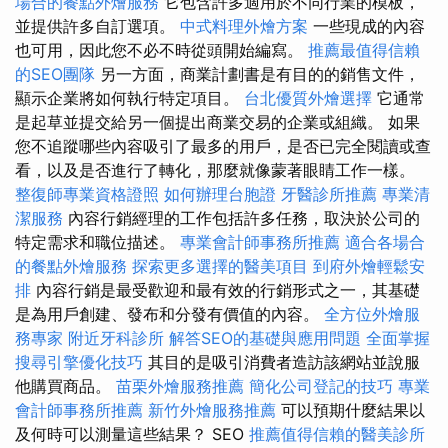
場合的餐點外燴服務
它包含許多適用於不同行業的模板，
並提供許多自訂選項。
中式料理外燴方案
一些現成的內容
也可用，因此您不必不時從頭開始編寫。
推薦最值得信賴
的SEO團隊
另一方面，商業計劃書是有目的的銷售文件，
顯示企業將如何執行特定項目。
台北優質外燴選擇
它通常
是起草並提交給另一個提出商業交易的企業或組織。 如果
您不追蹤哪些內容吸引了最多的用戶，是否已完全閱讀或查
看，以及是否進行了轉化，那麼就像蒙著眼睛工作一樣。
整復師專業資格證照
如何辦理台胞證
牙醫診所推薦
專業清
潔服務
內容行銷經理的工作包括許多任務，取決於公司的
特定需求和職位描述。
專業會計師事務所推薦
適合各場合
的餐點外燴服務
探索更多選擇的醫美項目
到府外燴輕鬆安
排
內容行銷是最受歡迎和最有效的行銷形式之一，其基礎
是為用戶創建、發布和分發有價值的內容。
全方位外燴服
務專家
附近牙科診所
解答SEO的基礎與應用問題
全面掌握
搜尋引擎優化技巧
其目的是吸引消費者造訪該網站並說服
他購買商品。
苗栗外燴服務推薦
簡化公司登記的技巧
專業
會計師事務所推薦
新竹外燴服務推薦
可以預期什麼結果以
及何時可以測量這些結果？ SEO
推薦值得信賴的醫美診所