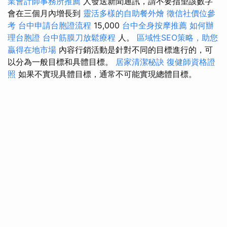
業會計師事務所推薦
人發送新聞通訊，請不要指望該數字
會在三個月內增長到
靈活多樣的自助餐外燴
徵信社價位參
考
台中申請台胞證流程
15,000
台中全身按摩推薦
如何辦
理台胞證
台中筋膜刀放鬆療程
人。
區域性SEO策略，助您
贏得在地市場
內容行銷活動是針對不同的目標進行的，可
以分為一般目標和具體目標。
居家清潔秘訣
復健師資格證
照
如果不實現具體目標，通常不可能實現總體目標。