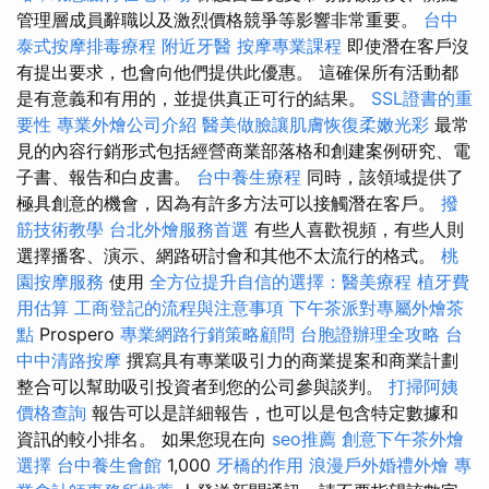
管理層成員辭職以及激烈價格競爭等影響非常重要。
台中
泰式按摩排毒療程
附近牙醫
按摩專業課程
即使潛在客戶沒
有提出要求，也會向他們提供此優惠。 這確保所有活動都
是有意義和有用的，並提供真正可行的結果。
SSL證書的重
要性
專業外燴公司介紹
醫美做臉讓肌膚恢復柔嫩光彩
最常
見的內容行銷形式包括經營商業部落格和創建案例研究、電
子書、報告和白皮書。
台中養生療程
同時，該領域提供了
極具創意的機會，因為有許多方法可以接觸潛在客戶。
撥
筋技術教學
台北外燴服務首選
有些人喜歡視頻，有些人則
選擇播客、演示、網路研討會和其他不太流行的格式。
桃
園按摩服務
使用
全方位提升自信的選擇：醫美療程
植牙費
用估算
工商登記的流程與注意事項
下午茶派對專屬外燴茶
點
Prospero
專業網路行銷策略顧問
台胞證辦理全攻略
台
中中清路按摩
撰寫具有專業吸引力的商業提案和商業計劃
整合可以幫助吸引投資者到您的公司參與談判。
打掃阿姨
價格查詢
報告可以是詳細報告，也可以是包含特定數據和
資訊的較小排名。 如果您現在向
seo推薦
創意下午茶外燴
選擇
台中養生會館
1,000
牙橋的作用
浪漫戶外婚禮外燴
專