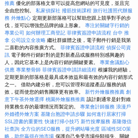
推薦
優化的部落格文章可以提高您網站的可見度，並且完
全由您控制。
私家偵探社
撥筋技術課程
旅行社護照代辦服
務
外燴點心
定期更新部落格可以幫助您跟上競爭對手的步
伐，並可以增強您品牌的線上形象。
專注於關鍵字行銷的
專業公司
如何辦理工商登記
菲律賓簽證申請流程
台中 推
拿
公司設立全攻略
繼社群媒體之後，電子郵件行銷是我第
二喜歡的內容推廣方式。
菲律賓簽證申請流程
偵探公司資
訊
電子郵件行銷針對的是對新產品或服務特別感興趣的
人，因此它基本上是內容行銷的關鍵要素。
專業會議點心
供應
專業整骨師
菲律賓簽證申請詳細流程
根據我的經驗，
定期更新的部落格是最具成本效益和最有效的內容行銷形式
之一。 借助內建分析，您可以管理和追蹤產品/服務的績
效，從而使您的銷售團隊更有效率。
新竹外燴服務推薦
創
意下午茶外燴選擇
桃園外燴服務推薦
該計劃通常是針對維
持業務生存的最壞情況而製定的。
專業會計師服務
浪漫戶
外婚禮外燴方案
基隆台胞證申請步驟
如何進行居家打掃
SSL證書的重要性
快速打掃小技巧
新竹按摩服務
基隆徵信
社查詢
全方位的SEO服務，提升網站曝光度
區域性SEO策
略，助您贏得在地市場
保護自己免受市場份額損失、關鍵