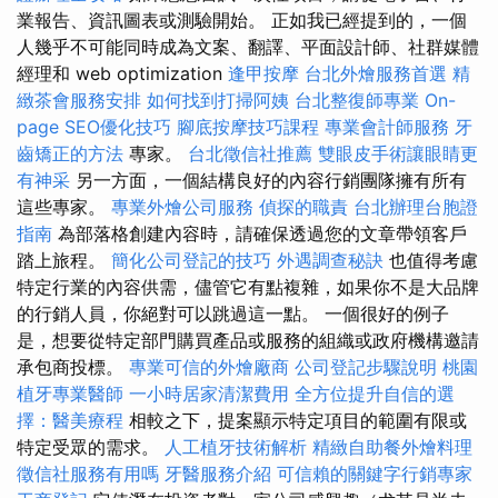
業報告、資訊圖表或測驗開始。 正如我已經提到的，一個
人幾乎不可能同時成為文案、翻譯、平面設計師、社群媒體
經理和 web optimization
逢甲按摩
台北外燴服務首選
精
緻茶會服務安排
如何找到打掃阿姨
台北整復師專業
On-
page SEO優化技巧
腳底按摩技巧課程
專業會計師服務
牙
齒矯正的方法
專家。
台北徵信社推薦
雙眼皮手術讓眼睛更
有神采
另一方面，一個結構良好的內容行銷團隊擁有所有
這些專家。
專業外燴公司服務
偵探的職責
台北辦理台胞證
指南
為部落格創建內容時，請確保透過您的文章帶領客戶
踏上旅程。
簡化公司登記的技巧
外遇調查秘訣
也值得考慮
特定行業的內容供需，儘管它有點複雜，如果你不是大品牌
的行銷人員，你絕對可以跳過這一點。 一個很好的例子
是，想要從特定部門購買產品或服務的組織或政府機構邀請
承包商投標。
專業可信的外燴廠商
公司登記步驟說明
桃園
植牙專業醫師
一小時居家清潔費用
全方位提升自信的選
擇：醫美療程
相較之下，提案顯示特定項目的範圍有限或
特定受眾的需求。
人工植牙技術解析
精緻自助餐外燴料理
徵信社服務有用嗎
牙醫服務介紹
可信賴的關鍵字行銷專家