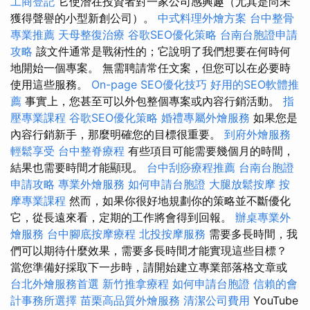
工商登記
它使潛在投資者對一家公司感興趣（尤其是尚未
獲得聲譽的小型新創公司）。
中式料理外燴方案
台中整骨
專業推薦
天母整復治療
谷歌SEO優化策略
台南台胞證申請
攻略
該文件通常是戰術性的；它說明了我們想要在何時何
地開始一個專案。 無需聘請常任文案，但您可以在必要時
使用這些服務。
On-page SEO優化技巧
好用的SEO軟體推
薦
事實上，您甚至可以外包整個專案或內容行銷活動。
指
壓專業課程
谷歌SEO優化策略
婚禮專屬外燴服務
如果您是
內容行銷新手，那麼明確您的目標很重要。
到府外燴服務
輕鬆享受
台中整脊療程
有些項目可能需要幾個月的時間，
結果也需要時間才能顯現。
台中刮痧療程推薦
台南台胞證
申請攻略
專業外燴服務
如何申請台胞證
大腿放鬆按摩
按
摩專業課程
然而，如果你很好地規劃你的策略並不斷優化
它，從長遠來看，定期的工作將會得到回報。
辦桌專業外
燴服務
台中腳底按摩療程
北投按摩服務
需要多長時間，我
們可以期待什麼效果，需要多長時間才能實現這些目標？
當您準備好採取下一步時，請開始建立專業部落格文章或
台北外燴服務首選
新竹推拿療程
如何申請台胞證
信賴的會
計事務所選擇
苗栗高品質外燴服務
清潔公司費用
YouTube