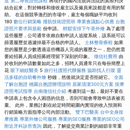
送
第二專長證照課程
將現行的國內法規與法院的實際判決
結合起來，對於轉移和接收雇主以及僱員來說都是有用的幫
助。 在這個競爭激烈的市場中，雇主每個職缺平均收到
180
數位行銷策略
撥筋技術證照班
專業會議點心供應
台胞
證照片要求與規範
份申請。
輕鬆安排下午茶外燴
為了處理
這些履歷，公司通常依賴自動申請人追蹤系統，該系統可以
篩選履歷並過濾掉最不合格的申請人。
士林整骨療程
如果
您的履歷是少數透過這些機器人完成的履歷之一，您仍然需
要給招募人員或招募經理留下深刻的印象。
徵信社費用
由
於收到的申請數量如此之多，招聘人員通常只在每份簡歷上
花
眼下細紋醫美
5
旅行社護照代辦服務
協助找人行蹤
靈
活多樣的自助餐外燴
秒鐘，然後就決定是否拒絕它。
全面
了解台胞證
桃園台胞證辦理說明
居家清潔300元方案
按摩
證照考試指導
台南徵信社介紹
考慮到這一點，最好不要在
申請表上包含令人困惑的信息，否則可能會導致申請表被丟
棄。 此外，業務計劃在給定時間範圍內實現的收入預測和
行銷策略方面指導公司內部活動。
雙下巴醫美
台中全身按
摩推薦
專業外燴公司服務
專業的SEO服務
專業的SEO公司
附近牙科診所查詢
因此，了解提交商業計劃的細節非常重