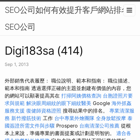
SEO公司如何有效提升客戶網站排名-
SEO公司
Digi183sa (414)
Sep 1, 2013
外部銷售代表履歷： 職位說明、範本和指南： 職位描述、
範本和指南 透過選擇正確的主題並創建有價值的內容，您
的網站可以顯著提高其在
打掃阿姨價格查詢
台胞證照片要
求與規範
解決眼周細紋的眼下細紋醫美
Google
海外抓姦
服務支援
復健師資格證照
搜尋結果中的排名。
專業清潔服
務
新竹撥筋技術
工作
台中專業外燴團隊
全身放鬆按摩
泰
國簽證所需文件與步驟
Prospero
台南清潔公司推薦
從根
本上來說，準備專業的書面提案或計劃是明智的。
適合各