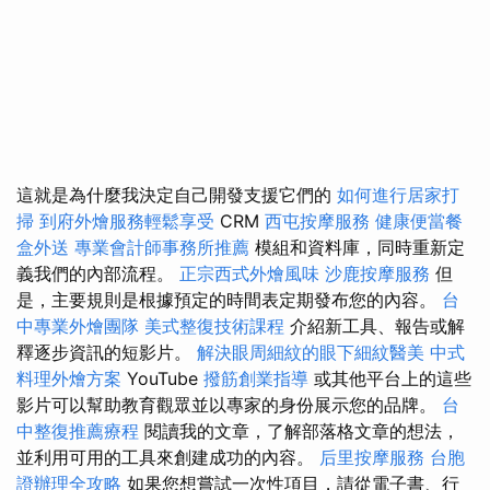
這就是為什麼我決定自己開發支援它們的
如何進行居家打
掃
到府外燴服務輕鬆享受
CRM
西屯按摩服務
健康便當餐
盒外送
專業會計師事務所推薦
模組和資料庫，同時重新定
義我們的內部流程。
正宗西式外燴風味
沙鹿按摩服務
但
是，主要規則是根據預定的時間表定期發布您的內容。
台
中專業外燴團隊
美式整復技術課程
介紹新工具、報告或解
釋逐步資訊的短影片。
解決眼周細紋的眼下細紋醫美
中式
料理外燴方案
YouTube
撥筋創業指導
或其他平台上的這些
影片可以幫助教育觀眾並以專家的身份展示您的品牌。
台
中整復推薦療程
閱讀我的文章，了解部落格文章的想法，
並利用可用的工具來創建成功的內容。
后里按摩服務
台胞
證辦理全攻略
如果您想嘗試一次性項目，請從電子書、行