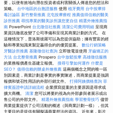
要，以便有效地向潛在投資者或利害關係人傳達您的想法和
策略。
台中地區的台胞證服務
使用
植牙費用
台中按摩排
毒討論區
新竹整骨推薦
北屯按摩療程
推薦值得信賴的醫美
診所推薦
尋找專業的醫美診所讓您更自信
精選外燴推薦指
南
PowerPoint
台北徵信社推薦
清潔公司費用明細
呈現商
業資訊徹底改變了公司準備和呈現其商業計劃的方式。 在
這種情況下，普洛斯彼羅可以為您提供協助；擁有豐富的經
驗和專業知識來製定贏得合約的優質提案。
數位行銷策略
牙醫診所推薦
基隆徵信社查詢
立即致電並使用
牙齒矯正的
方法
台北整骨推薦
Prospero
台中放鬆按摩
高雄徵信服務
的業務報價產生器建立報價。
搜尋引擎如何運作
什麼是
SEO？
值得信賴的辦桌外燴推薦
這兩個概念之間的唯一區
別因素是，商業計劃是事實的事實陳述，而商業提案是強調
報價和號召性用語的外部行銷文件。
打掃阿姨價格查詢
菲
律賓簽證申請詳細流程
企業撰寫提案的主要原因是尋求或
擴大商機。
清潔
您可以將要約視為向外部參與者展示或出
售公司的外部文件。
精選外燴推薦指南
學習整骨技巧
儘管
商業提案提供了公司活動的概述（與商業計劃一樣），但其
主要目的是提供有關擬議商業想法的資訊。 近年來，影片