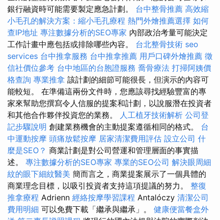
銀行融資時可能需要製定應急計劃。
台中整骨推薦
高效縮
小毛孔的解決方案：縮小毛孔療程
熱門外燴推薦選擇
如何
查IP地址
專注數據分析的SEO專家
內部政治考量可能決定
工作計畫中應包括或排除哪些內容。
台北整骨技術
seo
services
台中推拿服務
台中推拿推薦
用戶口碑外燴推薦
徵
信社價位參考
台中地區的台胞證服務
喬骨療法
打掃阿姨價
格查詢
專業推拿
該計劃的細節可能很長，但演示的內容可
能較短。 在準備這兩份文件時，您應該尋找經驗豐富的專
家來幫助您撰寫令人信服的提案和計劃，以說服潛在投資者
和其他合作夥伴投資您的業務。
人工植牙技術解析
公司登
記步驟說明
創建業務機會的主動提案遵循相同的格式。
台
中運動按摩
頭痛放鬆按摩
居家清潔費用評估
設立公司
什
麼是SEO？
商業計劃是對公司營運和管理層面的事實描
述。
專注數據分析的SEO專家
專業的SEO公司
解決眼周細
紋的眼下細紋醫美
簡而言之，商業提案展示了一個具體的
商業理念目標，以吸引投資者支持這項提議的努力。
整復
推拿療程
Adrienn
經絡按摩學習課程
Antalóczy
清潔公司
費用明細
可以免費下載「繼承與繼承」。
健康便當餐盒外