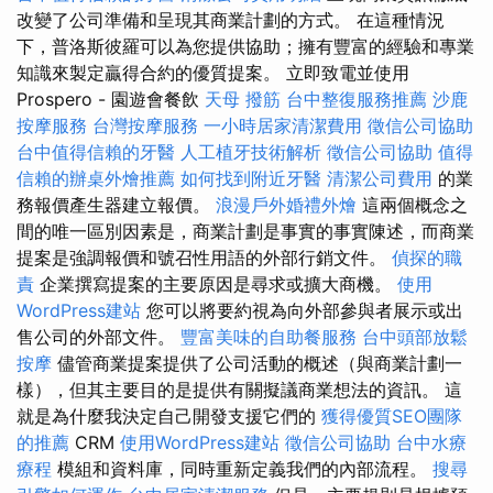
改變了公司準備和呈現其商業計劃的方式。 在這種情況
下，普洛斯彼羅可以為您提供協助；擁有豐富的經驗和專業
知識來製定贏得合約的優質提案。 立即致電並使用
Prospero - 園遊會餐飲
天母 撥筋
台中整復服務推薦
沙鹿
按摩服務
台灣按摩服務
一小時居家清潔費用
徵信公司協助
台中值得信賴的牙醫
人工植牙技術解析
徵信公司協助
值得
信賴的辦桌外燴推薦
如何找到附近牙醫
清潔公司費用
的業
務報價產生器建立報價。
浪漫戶外婚禮外燴
這兩個概念之
間的唯一區別因素是，商業計劃是事實的事實陳述，而商業
提案是強調報價和號召性用語的外部行銷文件。
偵探的職
責
企業撰寫提案的主要原因是尋求或擴大商機。
使用
WordPress建站
您可以將要約視為向外部參與者展示或出
售公司的外部文件。
豐富美味的自助餐服務
台中頭部放鬆
按摩
儘管商業提案提供了公司活動的概述（與商業計劃一
樣），但其主要目的是提供有關擬議商業想法的資訊。 這
就是為什麼我決定自己開發支援它們的
獲得優質SEO團隊
的推薦
CRM
使用WordPress建站
徵信公司協助
台中水療
療程
模組和資料庫，同時重新定義我們的內部流程。
搜尋