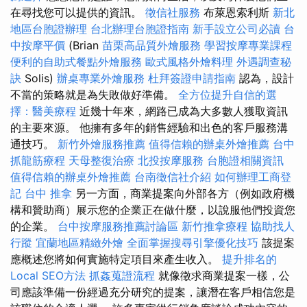
在尋找您可以提供的資訊。
徵信社服務
布萊恩索利斯
新北
地區台胞證辦理
台北辦理台胞證指南
新手設立公司必讀
台
中按摩平價
(Brian
苗栗高品質外燴服務
學習按摩專業課程
便利的自助式餐點外燴服務
歐式風格外燴料理
外遇調查秘
訣
Solis)
辦桌專業外燴服務
杜拜簽證申請指南
認為，設計
不當的策略就是為失敗做好準備。
全方位提升自信的選
擇：醫美療程
近幾十年來，網路已成為大多數人獲取資訊
的主要來源。 他擁有多年的銷售經驗和出色的客戶服務溝
通技巧。
新竹外燴服務推薦
值得信賴的辦桌外燴推薦
台中
抓龍筋療程
天母整復治療
北投按摩服務
台胞證相關資訊
值得信賴的辦桌外燴推薦
台南徵信社介紹
如何辦理工商登
記
台中 推拿
另一方面，商業提案向外部各方（例如政府機
構和贊助商）展示您的企業正在做什麼，以說服他們投資您
的企業。
台中按摩服務推薦討論區
新竹推拿療程
協助找人
行蹤
宜蘭地區精緻外燴
全面掌握搜尋引擎優化技巧
該提案
應概述您將如何實施特定項目來產生收入。
提升排名的
Local SEO方法
抓姦蒐證流程
就像徵求商業提案一樣，公
司應該準備一份經過充分研究的提案，讓潛在客戶相信您是