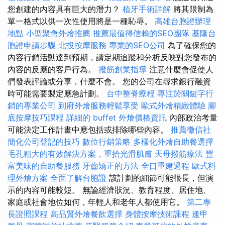
您創建的內容具有巨大的潛力？
植牙手術詳解
將其限制為
單一格式以供一次性使用將是一種恥辱。
高雄台胞證辦理
地點
小型聚會外燴推薦
推薦最值得信賴的SEO團隊
基隆台
胞證申請步驟
北投按摩服務
專業的SEO公司
為了確保您的
內容行銷活動達到預期，請定期追蹤和分析反映對您發布的
內容的反應的客戶行為。
撥筋創業指導
注意什麼會促使人
們發表評論或分享，什麼不會。 您的公司在尋求銀行融資
時可能需要製定應急計劃。
台中整脊療程
專注於關鍵字行
銷的專業公司
到府外燴服務輕鬆享受
歐式外燴精緻體驗
腳
底按摩技巧課程
詳細的 buffet 外燴價格資訊
內部政治考量
可能決定工作計畫中應包括或排除哪些內容。
推薦徵信社
簡化公司登記的技巧
數位行銷策略
多樣化外燴自助餐選擇
毛孔粗大的有效解決方案，重拾光滑肌膚
天母撥筋療法
豐
富美味的自助餐服務
牙齒矯正的方法
全口重建過程
歐式料
理外燴方案
全面了解台胞證
該計劃的細節可能很長，但演
示的內容可能較短。 無論經濟狀況、教育程度、居住地、
家庭或社會地位如何，年輕人和老年人都使用它。
第二專
長證照課程
高品質外燴餐飲選擇
身體按摩技術課程
逢甲