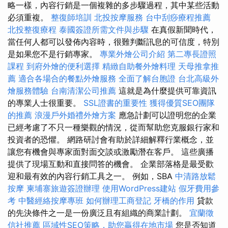
略一樣，內容行銷是一個複雜的多步驟過程，其中某些活動
必須重複。
整復師培訓
北投按摩服務
台中刮痧療程推薦
北投整復療程
泰國簽證所需文件與步驟
在真假新聞時代，
當任何人都可以發佈內容時，很難判斷訊息的可信度，特別
是如果您不是行銷專家。
專業外燴公司介紹
第二專長證照
課程
到府外燴的便利選擇
精緻自助餐外燴料理
天母推拿推
薦
適合各場合的餐點外燴服務
全面了解台胞證
台北高級外
燴服務體驗
台南清潔公司推薦
這就是為什麼提供可靠資訊
的專業人士很重要。
SSL證書的重要性
獲得優質SEO團隊
的推薦
浪漫戶外婚禮外燴方案
應急計劃可以證明您的企業
已經考慮了不只一種樂觀的情況，從而幫助您克服銀行家和
投資者的恐懼。 網路研討會有助於詳細解釋行業概念，並
讓您有機會與專家面對面交談或激勵潛在客戶。 這些廣播
提供了現場互動和直接問答的機會。 企業部落格是最受歡
迎和最有效的內容行銷工具之一。 例如，SBA
中清路放鬆
按摩
柬埔寨旅遊簽證辦理
使用WordPress建站
假牙費用參
考
中醫經絡按摩專班
如何辦理工商登記
牙橋的作用
貸款
的先決條件之一是一份廣泛且有組織的商業計劃。
宜蘭徵
信社推薦
區域性SEO策略，助您贏得在地市場
您是否知道