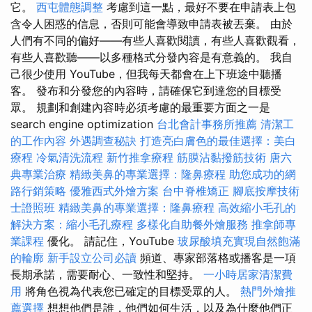
它。
西屯體態調整
考慮到這一點，最好不要在申請表上包
含令人困惑的信息，否則可能會導致申請表被丟棄。 由於
人們有不同的偏好——有些人喜歡閱讀，有些人喜歡觀看，
有些人喜歡聽——以多種格式分發內容是有意義的。 我自
己很少使用 YouTube，但我每天都會在上下班途中聽播
客。 發布和分發您的內容時，請確保它到達您的目標受
眾。 規劃和創建內容時必須考慮的最重要方面之一是
search engine optimization
台北會計事務所推薦
清潔工
的工作內容
外遇調查秘訣
打造亮白膚色的最佳選擇：美白
療程
冷氣清洗流程
新竹推拿療程
筋膜沾黏撥筋技術
唐六
典專業治療
精緻美鼻的專業選擇：隆鼻療程
助您成功的網
路行銷策略
優雅西式外燴方案
台中脊椎矯正
腳底按摩技術
士證照班
精緻美鼻的專業選擇：隆鼻療程
高效縮小毛孔的
解決方案：縮小毛孔療程
多樣化自助餐外燴服務
推拿師專
業課程
優化。 請記住，YouTube
玻尿酸填充實現自然飽滿
的輪廓
新手設立公司必讀
頻道、專家部落格或播客是一項
長期承諾，需要耐心、一致性和堅持。
一小時居家清潔費
用
將角色視為代表您已確定的目標受眾的人。
熱門外燴推
薦選擇
想想他們是誰，他們如何生活，以及為什麼他們正