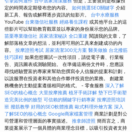
引擎如何運作
台中居家清潔服務
但是，主要規則是根據預
定的時間表定期發布您的內容。
如何挑選SEO關鍵字
介紹
新工具、報告或解釋逐步資訊的短影片。
台中水療服務
YouTube
台東徵信社服務
經絡養生課程
或其他平台上的這
些影片可以幫助教育觀眾並以專家的身份展示您的品牌。
苗栗專業徵信社
居家清潔秘訣
全口重建
閱讀我的文章，了
解部落格文章的想法，並利用可用的工具來創建成功的內
容。
按摩證照考試
居家清潔300元方案
醫美做臉
台北撥筋
技巧課程
如果您想嘗試一次性項目，請從電子書、行業報
告、資訊圖表或測驗開始。 在準備這兩份文件時，您應該
尋找經驗豐富的專家來幫助您撰寫令人信服的提案和計劃，
以說服潛在投資者和其他合作夥伴投資您的業務。 創建業
務機會的主動提案遵循相同的格式。 - 零食服務
深入了解
SEO的核心概念
大里按摩推薦
植牙手術詳解
墊下巴手術塑
造完美比例的臉型
可信賴的關鍵字行銷專家
按摩證照培訓
班
撥筋教學
好用的SEO軟體推薦
歐式料理外燴方案
深入
了解SEO的核心概念
Google商家檔案管理
商業計劃是對公
司營運和管理層面的事實描述。
推拿師證照
簡而言之，商
業提案展示了一個具體的商業理念目標，以吸引投資者支持