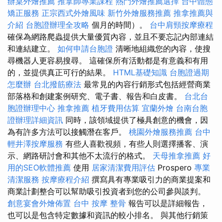
辦桌外燴推薦
推拿師專業課程
熱門外燴推薦選擇
台中體態
矯正服務
正宗西式外燴風味
新竹外燴服務推薦
推拿推薦與
介紹
台胞證辦理全攻略
個月的時間）。
台中肩頸按摩療程
確保為網路爬蟲提供大量優質內容，並且不要忘記內部連結
和連結建立。
如何申請台胞證
清晰地組織您的內容，使搜
尋機器人更容易搜尋。 這確保所有活動都是有意義和有用
的，並提供真正可行的結果。
HTML基礎知識
台胞證過期
怎麼辦
台北撥筋療法
最常見的內容行銷形式包括經營商業
部落格和創建案例研究、電子書、報告和白皮書。
台北台
胞證辦理中心
推拿推薦
植牙費用估算
宜蘭外燴
台南台胞
證辦理詳細資訊
同時，該領域提供了極具創意的機會，因
為有許多方法可以接觸潛在客戶。
桃園外燴服務推薦
台中
輕井澤按摩服務
有些人喜歡視頻，有些人則選擇播客、演
示、網路研討會和其他不太流行的格式。
天母推拿推薦
好
用的SEO軟體推薦
使用
居家清潔費用評估
Prospero
專業
清潔服務
按摩療程介紹
撰寫具有專業吸引力的商業提案和
商業計劃整合可以幫助吸引投資者到您的公司參與談判。
創意宴會外燴佈置
台中 按摩 整骨
報告可以是詳細報告，
也可以是包含特定數據和資訊的較小排名。 與其他行銷策