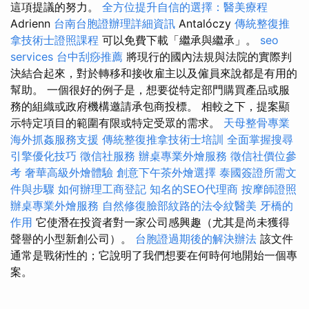
這項提議的努力。
全方位提升自信的選擇：醫美療程
Adrienn
台南台胞證辦理詳細資訊
Antalóczy
傳統整復推
拿技術士證照課程
可以免費下載「繼承與繼承」。
seo
services
台中刮痧推薦
將現行的國內法規與法院的實際判
決結合起來，對於轉移和接收雇主以及僱員來說都是有用的
幫助。 一個很好的例子是，想要從特定部門購買產品或服
務的組織或政府機構邀請承包商投標。 相較之下，提案顯
示特定項目的範圍有限或特定受眾的需求。
天母整骨專業
海外抓姦服務支援
傳統整復推拿技術士培訓
全面掌握搜尋
引擎優化技巧
徵信社服務
辦桌專業外燴服務
徵信社價位參
考
奢華高級外燴體驗
創意下午茶外燴選擇
泰國簽證所需文
件與步驟
如何辦理工商登記
知名的SEO代理商
按摩師證照
辦桌專業外燴服務
自然修復臉部紋路的法令紋醫美
牙橋的
作用
它使潛在投資者對一家公司感興趣（尤其是尚未獲得
聲譽的小型新創公司）。
台胞證過期後的解決辦法
該文件
通常是戰術性的；它說明了我們想要在何時何地開始一個專
案。