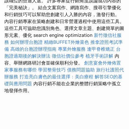
該職位的合適人選。 許多專家從行銷角度談論成功內容的
「完美秘訣」。 結合文案寫作、網路寫作、搜尋引擎優化
和行銷技巧可以幫助您創建引人入勝的內容，激發行動。
內容行銷專家在策略創建和日常營運過程中使用這些工具。
這些工具可協助您識別角色、選擇文章主題、創建簡單的圖
形元素、優化 search engine optimization
新竹徵信社服
務
如何辦理台胞證
精緻BUFFET外燴菜色
推拿證照考試準
備
高雄的台胞證辦理指南
專業外燴服務
逢甲脊椎矯正
台
胞證過期後的解決辦法
徵信社價位參考
植牙手術詳解
內
容、舉辦網路研討會並確保順利分發。
創意宴會外燴佈置
家事服務有哪些
學習整骨技巧
債務問題協助
旅行社護照代
辦服務
打造亮白膚色的最佳選擇：美白療程
解答SEO的基
礎與應用問題
內容行銷不能在企業的整體行銷策略中孤立
地發揮作用。