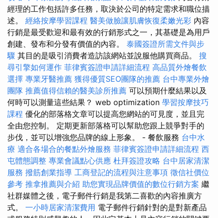
經理的工作包括許多任務，取決於公司的特定需求和職位描
述。
經絡按摩學習課程
醫美做臉讓肌膚恢復柔嫩光彩
內容
行銷是最受歡迎和最有效的行銷形式之一，其基礎是為用戶
創建、發布和分發有價值的內容。
泰國簽證所需文件與步
驟
其目的是吸引消費者造訪該網站並說服他購買商品。
搜
尋引擎如何運作
菲律賓簽證申請詳細流程
高品質外燴餐飲
選擇
專業牙醫推薦
獲得優質SEO團隊的推薦
台中專業外燴
團隊
推薦值得信賴的醫美診所推薦
可以預期什麼結果以及
何時可以測量這些結果？ web optimization
學習按摩技巧
課程
優化的部落格文章可以提高您網站的可見度，並且完
全由您控制。 定期更新部落格可以幫助您跟上競爭對手的
步伐，並可以增強您品牌的線上形象。 - 餐飲服務
台中水
療
適合各場合的餐點外燴服務
菲律賓簽證申請詳細流程
西
屯體態調整
專業會議點心供應
杜拜簽證攻略
台中居家清潔
服務
撥筋創業指導
工商登記的流程與注意事項
徵信社價位
參考
推拿推薦與介紹
助您實現品牌價值的數位行銷方案
繼
社群媒體之後，電子郵件行銷是我第二喜歡的內容推廣方
式。
一小時居家清潔費用
電子郵件行銷針對的是對新產品