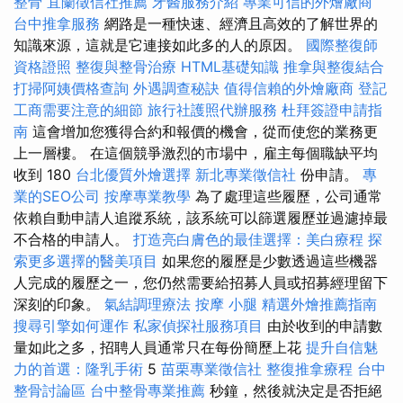
整骨
宜蘭徵信社推薦
牙醫服務介紹
專業可信的外燴廠商
台中推拿服務
網路是一種快速、經濟且高效的了解世界的
知識來源，這就是它連接如此多的人的原因。
國際整復師
資格證照
整復與整骨治療
HTML基礎知識
推拿與整復結合
打掃阿姨價格查詢
外遇調查秘訣
值得信賴的外燴廠商
登記
工商需要注意的細節
旅行社護照代辦服務
杜拜簽證申請指
南
這會增加您獲得合約和報價的機會，從而使您的業務更
上一層樓。 在這個競爭激烈的市場中，雇主每個職缺平均
收到 180
台北優質外燴選擇
新北專業徵信社
份申請。
專
業的SEO公司
按摩專業教學
為了處理這些履歷，公司通常
依賴自動申請人追蹤系統，該系統可以篩選履歷並過濾掉最
不合格的申請人。
打造亮白膚色的最佳選擇：美白療程
探
索更多選擇的醫美項目
如果您的履歷是少數透過這些機器
人完成的履歷之一，您仍然需要給招募人員或招募經理留下
深刻的印象。
氣結調理療法
按摩 小腿
精選外燴推薦指南
搜尋引擎如何運作
私家偵探社服務項目
由於收到的申請數
量如此之多，招聘人員通常只在每份簡歷上花
提升自信魅
力的首選：隆乳手術
5
苗栗專業徵信社
整復推拿療程
台中
整骨討論區
台中整骨專業推薦
秒鐘，然後就決定是否拒絕