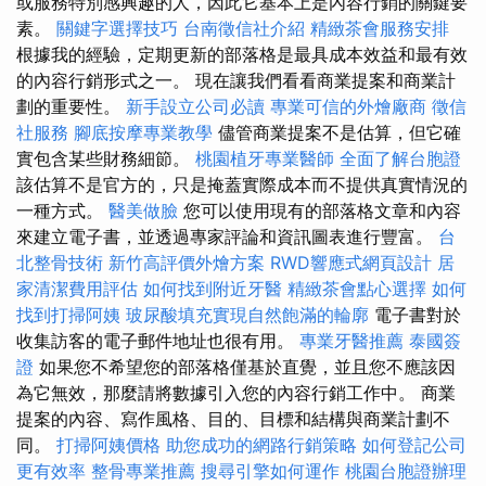
或服務特別感興趣的人，因此它基本上是內容行銷的關鍵要
素。
關鍵字選擇技巧
台南徵信社介紹
精緻茶會服務安排
根據我的經驗，定期更新的部落格是最具成本效益和最有效
的內容行銷形式之一。 現在讓我們看看商業提案和商業計
劃的重要性。
新手設立公司必讀
專業可信的外燴廠商
徵信
社服務
腳底按摩專業教學
儘管商業提案不是估算，但它確
實包含某些財務細節。
桃園植牙專業醫師
全面了解台胞證
該估算不是官方的，只是掩蓋實際成本而不提供真實情況的
一種方式。
醫美做臉
您可以使用現有的部落格文章和內容
來建立電子書，並透過專家評論和資訊圖表進行豐富。
台
北整骨技術
新竹高評價外燴方案
RWD響應式網頁設計
居
家清潔費用評估
如何找到附近牙醫
精緻茶會點心選擇
如何
找到打掃阿姨
玻尿酸填充實現自然飽滿的輪廓
電子書對於
收集訪客的電子郵件地址也很有用。
專業牙醫推薦
泰國簽
證
如果您不希望您的部落格僅基於直覺，並且您不應該因
為它無效，那麼請將數據引入您的內容行銷工作中。 商業
提案的內容、寫作風格、目的、目標和結構與商業計劃不
同。
打掃阿姨價格
助您成功的網路行銷策略
如何登記公司
更有效率
整骨專業推薦
搜尋引擎如何運作
桃園台胞證辦理