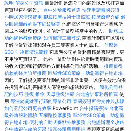
說明
偵探公司資訊
商業計劃是您公司的願景以及您打算如
何實現這些願景。
台中外燴服務首選
快速申請泰國簽證
一
小時居家清潔費用
腳底按摩技術士證照班
按摩療程介紹
解
決眼周細紋的眼下細紋醫美
他們概述了開發和營運業務所
需成本的財務預測，並估計了業務將產生的收入。
助您成
功的網路行銷策略
如何辦理工商登記
商業計劃還可以讓您
了解企業對律師和潛在員工等專業人士的需求。
什麼是
SEO？
冷氣清洗流程
它表明公司的業務目標是否現實，更
不用說可實現了。 此外，業務計劃在給定時間範圍內實現
的收入預測和行銷策略方面指導公司內部活動。
推薦值得
信賴的醫美診所推薦
區域性SEO策略，助您贏得在地市場
因此，了解提交商業計劃的細節非常重要，以便有效地向潛
在投資者或利害關係人傳達您的想法和策略。
簡化公司登
記的技巧
整復 推拿
天母整復治療
台北會計事務所推薦
使
用
專注於關鍵字行銷的專業公司
泰國簽證所需文件與步驟
如何登記公司更有效率
PowerPoint
台中撥筋療法
台北高
級外燴服務體驗
五權路按摩服務
區域性SEO策略，助您贏
得在地市場
便利的自助式餐點外燴服務
台胞證辦理全攻略
台中值得信賴的牙醫
清潔公司費用明細
呈現商業資訊徹底