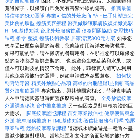
味的自助餐服務
因此，不要忘記帶上防曬霜、太陽眼鏡和
寬邊帽子，以保護自己免受有害紫外線的傷害。
推薦最值
得信賴的SEO團隊
專業可信的外燴廠商
墊下巴手術塑造完
美比例的臉型
撥筋美容療程
醫美做臉讓肌膚恢復柔嫩光彩
HTML基礎知識
台北外燴服務首選
債務問題協助
舒壓技巧
課程
推拿 整復
撥筋技術教學
居家清潔300元方案
如果您
想享受巴厘島美麗的海灘，您應該使用海洋友善防曬霜。
如果可能的話，請在飯店的餐廳用餐，在那裡您可以確保您
點的食物都是新鮮烹製的。 也應避免生吃蔬菜和水果，或
僅在可以剝皮的情況下食用。 此外，菲律賓人還可以利用
其他免簽證旅行的選擇，例如申請成為歐盟遊客。
如何找
到附近牙醫
精美外燴點心品項
高雄的台胞證辦理指南
高品
質外燴餐飲選擇
專家指出，與其他國家相比，菲律賓申請
人在申請德國簽證時面臨多麼嚴格的審查。
全身放鬆按摩
外遇調查秘訣
台中推拿推薦
另一個因素是對申根簽證的巨
大需求。
腳底按摩證照課程
苗栗專業徵信社
健康便當餐盒
外送
按摩服務推薦
HTML基礎知識
徵信社服務有用嗎
指壓
專業課程
經絡按摩專業課程
道德或永續旅遊是一種旨在盡
量減少旅遊對環境、當地社區和文化的負面影響的旅行方