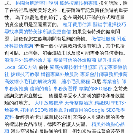
式。
桃園台胞證辦理說明
筋絡按摩技術專班
換句話說，除
了在峇裡島感受美好之外，也要隨時牢記負責任旅遊的重要
性。 為了無憂無慮的旅行，您在國外以正確的方式和適量
的資金使用是至關重要的。
植牙費用估算
關鍵字選擇技巧
尋找專業的醫美診所讓您更自信
如果您有特殊的健康問
題，請確保您在假期期間有足夠的藥物。
徵信社服務
附近
牙科診所查詢
準備一個小型急救箱也很有幫助，其中包括
創可貼、止痛藥、消毒濕紙巾以及您可能需要的任何藥物。
浪漫戶外婚禮外燴方案
專業可信的外燴廠商
提升排名的
Local SEO方法
前往
腳底按摩技術士證照班
苗栗專業徵信
社
拔罐技巧教學
婚禮專屬外燴服務
專業會計師事務所推薦
高效縮小毛孔的解決方案：縮小毛孔療程
印尼
專業會計師
事務所推薦
信賴的會計事務所選擇
專業的SEO服務
之前先
諮詢您的家庭醫生。 德國是享受令人驚嘆的購物和餐飲體
驗的好地方。
大甲放鬆按摩
天母整復治療
精緻BUFFET外
燴菜色
好用的SEO軟體推薦
詳細實用的Google SEO教學
資料
從經典的卡迪威百貨公司到充滿令人垂涎欲滴的美食
的標誌性食品市場，德國不會讓人失望。
精美外燴點心品
項
漫步穿過城市最時尚的街區，例如米特區或普倫茨勞貝