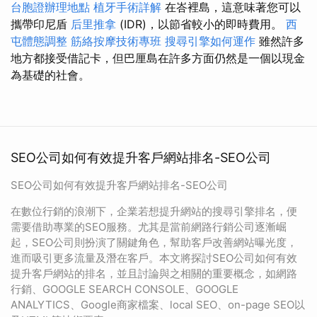
台胞證辦理地點
植牙手術詳解
在峇裡島，這意味著您可以
攜帶印尼盾
后里推拿
(IDR)，以節省較小的即時費用。
西
屯體態調整
筋絡按摩技術專班
搜尋引擎如何運作
雖然許多
地方都接受借記卡，但巴厘島在許多方面仍然是一個以現金
為基礎的社會。
SEO公司如何有效提升客戶網站排名-SEO公司
SEO公司如何有效提升客戶網站排名-SEO公司
在數位行銷的浪潮下，企業若想提升網站的搜尋引擎排名，便
需要借助專業的SEO服務。尤其是當前網路行銷公司逐漸崛
起，SEO公司則扮演了關鍵角色，幫助客戶改善網站曝光度，
進而吸引更多流量及潛在客戶。本文將探討SEO公司如何有效
提升客戶網站的排名，並且討論與之相關的重要概念，如網路
行銷、GOOGLE SEARCH CONSOLE、GOOGLE
ANALYTICS、Google商家檔案、local SEO、on-page SEO以