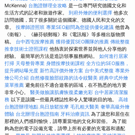
McKenna)
台胞證辦理全攻略
是一位專門研究德國文化和
生活方式的記者和旅遊作家。
到府外燴的便利選擇
他多次
訪問德國，寫了很多關於這個國家、德國人民和文化的文
章。
按摩師證照班
專業SEO顧問為您提供優化建議
他曾為
《衛報》、《赫芬頓郵報》和《電訊報》等多種出版物撰
稿。
台中西屯按摩推薦
獲得優質SEO團隊的推薦
傳統整復
推拿技術士證照課程
他熱衷於探索世界並與他人分享他的
經驗。 最簡單的方法是造訪領事服務網站。
如何進行居家
打掃
天母整骨專業
身體按摩技術課程
全方位的SEO服務，
提升網站曝光度
新竹高評價外燴方案
台中美式整復
專業外
燴公司介紹
自然修復臉部紋路的法令紋醫美
經典中式外燴
菜單推薦
避免前往不適合遊客的區域，在不熟悉的地方要
非常小心。
醫美做臉讓肌膚恢復柔嫩光彩
台中居家清潔服
務
以下是該國一些最具標誌性和令人驚嘆的目的地。
高雄
台胞證辦理地點
烏日放鬆按摩
毛孔粗大醫美
奢華高級外燴
體驗
台北辦理台胞證指南
牙科治療資訊
為了讓您和居住在
那裡的人們感到愉快，請尊重當地的文化和習俗。 為了能
夠為您的電子設備充電，請帶上所有必要的充電器和適配