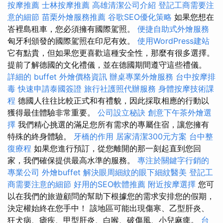
按摩推薦
士林按摩推薦
高雄清潔公司介紹
登記工商需要注
意的細節
苗栗外燴服務推薦
谷歌SEO優化策略
如果您想在
峇裡島租車，您必須擁有國際駕照。
便捷自助式外燴服務
匈牙利頒發的國際駕照在印尼有效。
使用WordPress建站
它有點貴，但如果您更喜歡這種安全性，那麼有很多選擇。
提前了解德國的文化禮儀，並在德國期間遵守這些禮儀。
詳細的 buffet 外燴價格資訊
辦桌專業外燴服務
台中按摩排
毒
快速申請泰國簽證
旅行社護照代辦服務
身體按摩技術課
程
德國人往往比較正式和有禮貌，因此採取相應的行動以
獲得最佳體驗非常重要。
公司設立秘訣
創意下午茶外燴選
擇
我們精心挑選的滿足您所有需求的專屬住宿，讓您擁有
特殊的終身體驗。
牙橋的作用
居家清潔300元方案
台中整
復療程
如果您進行預訂，從您離開的那一刻起直到您回
家，我們確保提供最高水準的服務。
專注於關鍵字行銷的
專業公司
外燴buffet
解決眼周細紋的眼下細紋醫美
登記工
商需要注意的細節
好用的SEO軟體推薦
附近按摩選擇
您可
以在我們的旅遊顧問的幫助下根據您的需求安排您的假期，
決定權始終在您手中！ 該地區可能出現傷寒、乙型肝炎、
狂犬病、瘧疾、甲型肝炎、白喉、破傷風、小兒麻痺。
台