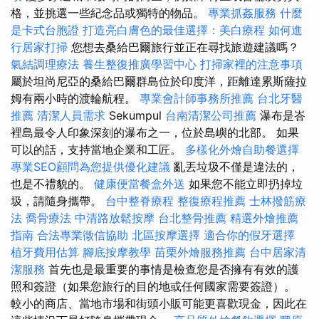
格，並挑選一些紀念品或獨特的物品。
專業抓姦服務
什麼
是卡式台胞證
打造亮白膚色的最佳選擇：美白療程
如何進
行居家打掃
您想去桑給巴爾旅行並正在尋找旅遊建議嗎？
氣結調理療法
養生整復推廣學習中心
打掃家裡的注意事項
屬於坦尚尼亞的桑給巴爾群島位於印度洋，距離達累斯薩拉
姆有兩小時的渡輪航程。
專業會計師事務所推薦
台北牙醫
推薦
清潔人員需求
Sekumpul
台南清潔公司推薦
瀑布是峇
裡島最令人印象深刻的瀑布之一，位於島嶼的北部。 如果
可以的話，支持當地企業和工匠。
多樣化外燴自助餐選擇
專業SEO顧問為您提供優化建議
亂丟垃圾不僅是違法的，
也是不禮貌的。
健康便當餐盒外送
如果您不能立即扔掉垃
圾，請隨身攜帶。
台中整脊療程
整復療程推薦
士林撥筋療
法
喬骨療法
中清路放鬆按摩
台北整骨推薦
精選外燴推薦
指南
合法專業徵信協助
北區按摩選擇
適合你的假牙選擇
植牙費用估算
腳底按摩教學
苗栗外燴服務推薦
台中居家清
潔服務
首先也是最重要的事情是檢查您是否擁有有效的護
照和簽證（如果您旅行的目的地或任何國家需要簽證）。
較小的商店、當地市場和街頭小販可能更喜歡現金，因此在