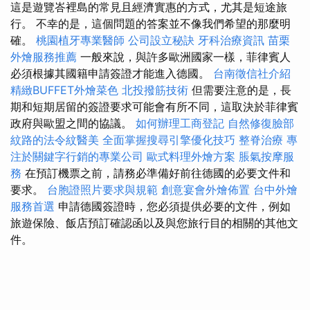
這是遊覽峇裡島的常見且經濟實惠的方式，尤其是短途旅
行。 不幸的是，這個問題的答案並不像我們希望的那麼明
確。
桃園植牙專業醫師
公司設立秘訣
牙科治療資訊
苗栗
外燴服務推薦
一般來說，與許多歐洲國家一樣，菲律賓人
必須根據其國籍申請簽證才能進入德國。
台南徵信社介紹
精緻BUFFET外燴菜色
北投撥筋技術
但需要注意的是，長
期和短期居留的簽證要求可能會有所不同，這取決於菲律賓
政府與歐盟之間的協議。
如何辦理工商登記
自然修復臉部
紋路的法令紋醫美
全面掌握搜尋引擎優化技巧
整脊治療
專
注於關鍵字行銷的專業公司
歐式料理外燴方案
脹氣按摩服
務
在預訂機票之前，請務必準備好前往德國的必要文件和
要求。
台胞證照片要求與規範
創意宴會外燴佈置
台中外燴
服務首選
申請德國簽證時，您必須提供必要的文件，例如
旅遊保險、飯店預訂確認函以及與您旅行目的相關的其他文
件。