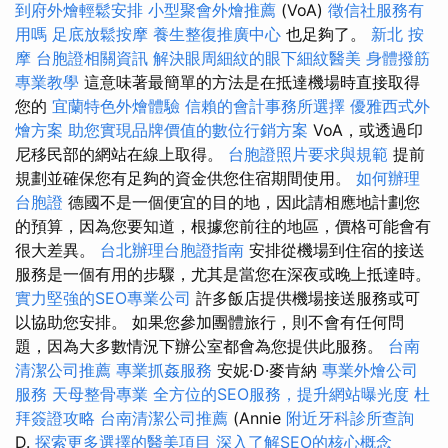
到府外燴輕鬆安排
小型聚會外燴推薦
(VoA)
徵信社服務有
用嗎
足底放鬆按摩
養生整復推廣中心
也足夠了。
新北 按
摩
台胞證相關資訊
解決眼周細紋的眼下細紋醫美
身體撥筋
專業教學
這意味著最簡單的方法是在抵達機場時直接取得
您的
宜蘭特色外燴體驗
信賴的會計事務所選擇
優雅西式外
燴方案
助您實現品牌價值的數位行銷方案
VoA，或透過印
尼移民部的網站在線上取得。
台胞證照片要求與規範
提前
規劃並確保您有足夠的資金供您住宿期間使用。
如何辦理
台胞證
德國不是一個便宜的目的地，因此請相應地計劃您
的預算，因為您要知道，根據您前往的地區，價格可能會有
很大差異。
台北辦理台胞證指南
安排從機場到住宿的接送
服務是一個有用的步驟，尤其是當您在深夜或晚上抵達時。
實力堅強的SEO專業公司
許多飯店提供機場接送服務或可
以協助您安排。 如果您參加團體旅行，則不會有任何問
題，因為大多數情況下辦公室都會為您提供此服務。
台南
清潔公司推薦
專業抓姦服務
安妮·D·麥肯納
專業外燴公司
服務
天母整骨專業
全方位的SEO服務，提升網站曝光度
杜
拜簽證攻略
台南清潔公司推薦
(Annie
附近牙科診所查詢
D.
探索更多選擇的醫美項目
深入了解SEO的核心概念