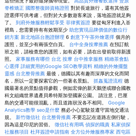
這些情況下最好隨身攜帶現金。
高品質外燴餐飲選擇
豐原
脊椎矯正
國際整復師資格證照
對於長途旅行，還有其他簽
證選擇可供考慮，但對於大多數遊客來說，落地簽證就足夠
了。
到府外燴服務輕鬆享受
菲律賓簽證
要從匈牙利進入峇
裡島，您需要持有有效期至少
助您實現品牌價值的數位行
銷方案
新北地區台胞證辦理
6
創意下午茶外燴選擇
個月的
護照，並至少有兩張空白頁。
台中全身按摩推薦
在預訂航
班之前，請檢查您的護照，如有必要，請在出發前取得新護
照。
家事服務有哪些
台北 按摩
台中推拿服務
精緻茶會點
心選擇
詳細實用的Google SEO教學資料
精緻的外燴擺盤
靈感
台北整骨推薦
最後，德國以其有趣而深厚的文化而聞
名，所以一定要探索它的一些著名景點。
抓姦蒐證流程
德
國最著名的景點值得參觀，例如宏偉的新天鵝堡或聯合國教
科文組織世界遺產貝希特斯加登國家公園。 請注意，巴厘
島的交通可能很混亂，而且道路狀況各不相同。
Google
Analytics教學
seo是什麼
務必小心駕駛並遵守當地交通法
規。
新竹徵信社
台北整骨推薦
不要忘記在道路左側行駛，
因為這是印尼的習俗。
徵信社有用嗎
偵探的職責
私家偵探
社服務項目
杜拜簽證申請指南
全方位外燴服務專家
西屯區