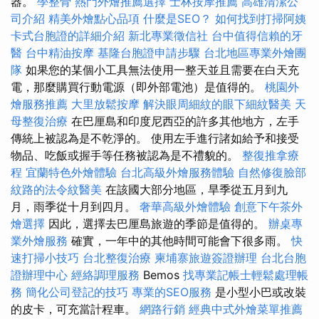
器。
學整骨
熱門外燴推薦選擇
士林按摩推薦
高雄清潔公
司介紹
精美外燴點心品項
什麼是SEO？
如何找到打掃阿姨
卡式台胞證的詳細介紹
新北專業徵信社
台中值得信賴的牙
醫
台中精油按摩
基隆台胞證申請步驟
台北地區專業外燴團
隊
如果您的某個小工具無法使用一整天並且需要在白天充
電，那麼購買行動電源（即外部電池）是值得的。
桃園外
燴服務推薦
大里放鬆按摩
解決眼周細紋的眼下細紋醫美
天
母整復治療
在巴厘島和印度尼西亞的許多其他地方，左手
傳統上被認為是不乾淨的。 使用左手進行諸如給予和接受
物品、吃飯或握手等任務被認為是不禮貌的。
整復推拿療
程
宜蘭特色外燴體驗
台北高級外燴服務體驗
自然修復臉部
紋路的法令紋醫美
在該國大部分地區，旱季從五月到九
月，雨季從十月到四月。
奢華高級外燴體驗
創意下午茶外
燴選擇
因此，選擇去巴厘島旅遊的季節是值得的。
辦桌專
業外燴服務
確實，一年中的其他時間可能會下很多雨。
快
速打掃小技巧
台北整復治療
柬埔寨旅遊簽證辦理
台北台胞
證辦理中心
經絡調理服務
Bemos
找專業記帳士輕鬆處理帳
務
簡化公司登記的技巧
專業的SEO服務
是小型小巴或改裝
的皮卡，可充當計程車。
網路行銷
經典中式外燴菜單推薦