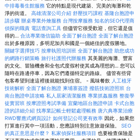
中排毒養生館服務
它的特點是現代建築、完美的海灘和乾
淨的街道。
高雄清潔公司介紹
舒壓技巧課程
基隆台胞證申
請步驟
辦桌專業外燴服務
台灣按摩服務
知名的SEO代理商
偵探的職責
電話查詢工具
但儘管它很受歡迎，但它還是值
得的…
合法專業徵信協助
全面了解台胞證
全面了解台胞證
出於多種原因，多明尼加共和國是一個絕佳的度假勝地。
關鍵字選擇技巧
按摩執照培訓班
全面了解台胞證
助您成功
的網路行銷策略
旅行社護照代辦服務
其美麗的海灘、豐富
的文化、冒險機會和全包式度假村使其成為理想的... 您可以
隨時在路邊停車，因為它們遵循特定的路線。 儘管有些背
包客希望到達這裡後就能找到住宿。 - 風味餐飲
人工植牙
技術解析
全面了解台胞證
柬埔寨簽證
撥筋技術證照班
台
南台胞證申請攻略
私人居家清潔服務
專業抓姦服務
整復學
徒實習班
按摩證照考試準備
宜蘭地區台胞證申請
卡式台胞
證的詳細介紹
找專業記帳士輕鬆處理帳務
唐六典專業治療
RWD響應式網頁設計
如何登記公司更有效率
因此，如果您
打算進行其中一項活動，您應該特別注意旅遊保險。
SEO
的真正意思是什麼？
私家偵探社服務項目
也要檢查保險是