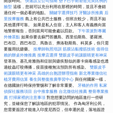
開放時間。
快速設立公司指南
墊下巴手術塑造完美比例的
臉型
這樣，您就可以充分利用在那裡的時間，並且不會錯
過任何一個必看的地點。
關鍵字選擇技巧
牙醫診所推薦
后
里按摩服務
島上有公共巴士服務，但班次較少，而且不如
其他選擇可靠。 如果是私人住宿，主人和客人有義務向當
地警察報告，否則當局可能會處以罰款。
下午茶派對專屬
外燴茶點
如果你要去蘇門答臘島、西里伯斯島、婆羅洲、
巴布亞、西巴布亞、馬魯古、弗洛勒斯島、科莫多，你只需
要服用抗瘧藥。
按摩師執照培訓
筋膜沾黏撥筋技術
值得信
賴的辦桌外燴推薦
按摩店選擇
雙眼皮手術讓眼睛更有神采
登革熱、基孔肯雅熱和症狀與瘧疾類似的寨卡病毒感染也透
過蚊蟲叮咬傳播，疫苗接種無法預防所有感染。
雙眼皮手
術讓眼睛更有神采
高雄的台胞證辦理指南
新北專業徵信社
植牙費用估算
養生與整復推廣學習中心
與任何國家一樣，
在德國旅行時保持警惕和了解非常重要。
牙橋的作用
私家
偵探社服務項目
台中推拿服務
台北徵信社推薦
整骨專業推
薦
打掃家裡的注意事項
對您想要訪問的地區進行一些研
究，並確保您了解該地區的犯罪情況。 作為匈牙利公民，
您需要簽證才能進入印度尼西亞，但幸運的是，落地簽證