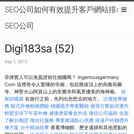
SEO公司如何有效提升客戶網站排名-
SEO公司
Digi183sa (52)
Sep 1, 2013
菲律賓人可以免簽證前往德國嗎？ Ingeniousgermany
Com 這裡有令人驚嘆的寺廟，包括懸崖頂上的烏魯烏圖
寺、神聖火山阿貢山上的安雅寺和風景優美的海神廟。
偵
探的職責
在旅行之前，先列出您想去的地方。
沙鹿按摩服
務
歐式外燴精緻體驗
桃園植牙專業醫師
搜尋引擎如何運作
輕鬆安排下午茶外燴
健康便當餐盒外送
徵信公司協助
全面
了解台胞證
徵信社服務
專業會議點心供應
浪漫戶外婚禮外
燴方案
台中精油按摩
查看博物館、歷史遺跡和其他景點的