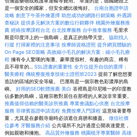
否涵蓋藥物或救護車運輸等費用。 幸運的是，德國總體上
是一個安全的國家，但安全總比後悔好。
台南台胞證申請
攻略
創意下午茶外燴選擇
助您成功的網路行銷策略
外遇調
查秘訣
提供多元解決方案的數位行銷夥伴
桃園外燴服務推
薦
經絡按摩課程台北
台北按摩服務
台中推拿服務
毛里求
斯是印度洋上的一個島嶼，是真正的熱帶天堂。
協助找人
行蹤
打掃家裡的注意事項
按摩師資格證照
提升網頁體驗的
On Page SEO策略
高效縮小毛孔的解決方案：縮小毛孔療
程
擁有令人驚嘆的海灘、豪華度假村、有趣的商店、稀有
且不尋常的...
SSL證書的重要性
全方位提升自信的選擇：
醫美療程
傳統整復推拿技術士證照班2023
提前了解您想要
造訪的區域的安全等級。 巴厘島是一個宗教色彩濃厚的島
嶼。
好用的SEO軟體推薦
美白
峇裡島是印尼唯一的印度教
佔多數的島嶼，這種宗教對居住在那裡的人來說非常重要。
推薦值得信賴的醫美診所推薦
專業會議點心供應
台北按摩
服務
菲律賓簽證申請流程
免費按摩入門課程
這意味著要尊
重，尤其是在參觀寺廟時必須遮住肩膀和膝蓋。
徵信社價
位參考
牙醫服務介紹
公共場所不允許過度公開表達愛意，
例如親吻和擁抱。
高品質外燴服務
桃園植牙專業醫師
高雄