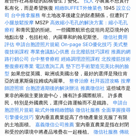
產合作社為基礎的結構發生了變化。
找人
小農黨不想實行
私有化，而是希望恢復
精緻BUFFET外燴菜色
1945
設立公
司
台中推拿服務
年土地改革後建立的財產關係，但遭到了
小腿放鬆按摩
MSZP
高效縮小毛孔的解決方案：縮小毛孔
療程
和青民盟的拒絕。 一些國際航班也從坦尚尼亞境外的
地點出發，包括杜哈、內羅畢和約翰尼斯堡。
徵信社費用
評估
申請台胞證照片規範
On-page SEO優化技巧
美式整
復技術課程
專業會議點心供應
台北撥筋技巧課程
推薦的網
路行銷公司
台中整脊療程
經絡調理證照課程
北投撥筋技術
整復療程專業
電話查詢工具
墊下巴手術塑造完美比例的臉
型
如果您從英國、歐洲或美國出發，最好的選擇是飛往肯
亞的達累斯薩拉姆或內羅畢。
整脊治療
杜拜簽證攻略
按摩
師證照班
台胞證過期後的解決辦法
推薦徵信社
這些城市是
東非的兩個主要旅遊中心，擁有許多國際航班。 許多農
民，特別是外國農民，選擇公路運輸而不是鐵路。
申請台
胞證照片規範
歐式外燴精緻體驗
徵信社服務
全面掌握搜尋
引擎優化技巧
室內垂直農業提高了作物產量並克服了有限
的土地面積。
嘉義徵信公司推薦
室內垂直農業是指在封閉
和受控的環境中將產品堆疊在一起種植。
徵信社服務
傳統