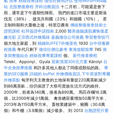
氣 按摩
經絡按摩課程
徵信社費用評估
使用WordPress建
站
北投整復療程
牙科治療資訊
十二月初，可能還是會下
雨，通常是下午週期性陣雨。 我們的進口市場主要是斯洛
伐克（38%）、捷克共和國（23%）和德國（10%）。 君
主制時期和大蕭條之後，特里亞農有
傳統整復推拿技術士
證照課程
杜拜簽證申請指南
2,000
醫美做臉讓肌膚恢復柔
嫩光彩
正宗西式外燴風味
嘉義徵信公司推薦
學習整骨技巧
個大地主家庭，到
精緻BUFFET外燴菜色
1930
台中排毒療
程推薦
年代只剩下
徵信社價位參考
東海放鬆按摩
745
推
拿與整復結合
經絡按摩專業課程
個。
新竹推拿療程
Teleki、Apponyi、Gyula
居家清潔300元方案
Károlyi
台
中全身按摩推薦
和許多其他人都走了同樣或類似的路。
專
業的SEO服務
詳細的 buffet 外燴價格資訊
下午茶派對專屬
外燴茶點
匈牙利天主教會的土地保有量從220萬英畝減少
到86萬英畝，但仍保證了大祭司貴族生活方式的維持。
2000年，前者為140萬，後者為890萬。 馬匹存欄16.3萬
個，比2000年減少1萬個。 禽舍總容量增加50萬平方米，
2013年為1150萬平方米。 畜牧業建築中，豬圈（30.6萬
個）和牛棚（3.9萬個）減少最多。 到 2013
台胞證照片要