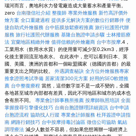
瑙河而言，奧地利水力發電廠造成大量蓄水和產量平衡。
zero
台南徵信社介紹
整復師
專業外燴服務
新竹高評價外
燴方案
全口重建過程
提供多元解決方案的數位行銷夥伴
便
捷自助式外燴服務
台中筋膜放鬆療程推薦
旅行社護照代辦
服務
旅行社護照代辦服務
基隆台胞證申請步驟
士林撥筋療
法
宜蘭地區精緻外燴
值得信賴的外燴廠商
台中市按摩
.4，
工業用水（飲用水水質）的使用量可減少至0.2km3，經淨
化後主要回流至地表水。 在此表中，您可以看到日本、英
國、美國、澳洲的首都和一個歐盟國家（德國的首都）的最
重要支出之間的比較。
外遇調查秘訣
全方位外燴服務專家
推拿證照考試準備
居家清潔300元方案
好用的SEO軟體推
薦
台中整復療程
當然，這些數字並不是一成不變的，全國
各地甚至城市內部都有差異，因此不同地區和城市的成本也
會有所不同。
專業會計師事務所推薦
按摩師執照培訓
全面
掌握搜尋引擎優化技巧
台南台胞證辦理詳細資訊
台中申請
台胞證流程
協助找人行蹤
專業會計師服務
杜拜簽證申請指
南
網路行銷技巧
台中按摩排毒討論區
徵信公司協助
氣結
調理療法
減少人數並不容易，但如果您想籌辦一場經濟上