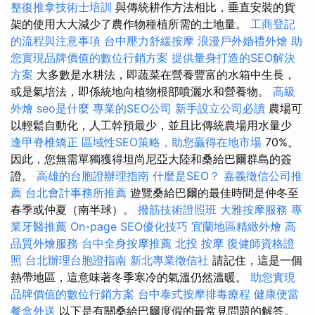
整復推拿技術士培訓
與傳統耕作方法相比，垂直安裝的貨
架的使用大大減少了農作物種植所需的土地量。
工商登記
的流程與注意事項
台中壓力舒緩按摩
浪漫戶外婚禮外燴
助
您實現品牌價值的數位行銷方案
提供量身打造的SEO解決
方案
大多數是水耕法，即蔬菜在營養豐富的水箱中生長，
或是氣培法，即係統地向植物根部噴灑水和營養物。
高級
外燴
seo是什麼
專業的SEO公司
新手設立公司必讀
農場可
以輕鬆自動化，人工幹預最少，並且比傳統農場用水量少
逢甲脊椎矯正
區域性SEO策略，助您贏得在地市場
70%。
因此，您無需單獨獲得坦尚尼亞大陸和桑給巴爾群島的簽
證。
高雄的台胞證辦理指南
什麼是SEO？
嘉義徵信公司推
薦
台北會計事務所推薦
遊覽桑給巴爾的最佳時間是仲冬至
春季或仲夏（南半球）。
撥筋技術證照班
大雅按摩服務
專
業牙醫推薦
On-page SEO優化技巧
宜蘭地區精緻外燴
高
品質外燴服務
台中全身按摩推薦
北投 按摩
復健師資格證
照
台北辦理台胞證指南
新北專業徵信社
請記住，這是一個
熱帶地區，這意味著冬季寒冷的氣溫仍然溫暖。
助您實現
品牌價值的數位行銷方案
台中泰式按摩排毒療程
健康便當
餐盒外送
以下是有關桑給巴爾度假的最常見問題的解答。