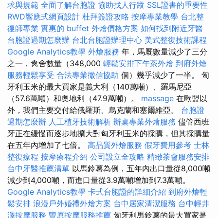
求與規範
全面了解台胞證
協助找人行蹤
SSL證書的重要性
RWD響應式網頁設計
杜拜簽證攻略
按摩專業教學
台北整
復師專業
實惠的 buffet 外燴價格方案
如何找到附近牙醫
台胞證過期怎麼辦
台北台胞證辦理中心
美式整復技術課程
Google Analytics教學
外燴服務
年，馬厩數量減少了三分
之一，禽舍數量（348,000
輕鬆安排下午茶外燴
到府外燴
服務輕鬆享受
合法專業徵信協助
個）幾乎減少了一半。 匈
牙利玉米的最大買家是義大利（140萬噸）、羅馬尼亞
（57.6萬噸）和奧地利（47.9萬噸）。
massage
在歐盟以
外，我們主要交付給俄羅斯、烏克蘭和塞爾維亞。
台胞證
過期怎麼辦
人工植牙技術解析
辦桌專業外燴服務
儘管西班
牙正在緩慢而逐步地擴大對匈牙利玉米的採購，但其採購量
在五年內增加了七倍。
高品質外燴服務
假牙費用參考
士林
整復療程
按摩療程介紹
公司設立全攻略
精緻茶會服務安排
台中牙醫推薦清單
以馬鈴薯為例，五年內出口量從8,000噸
減少到4,000噸，而進口量從3.9萬噸增加到7.3萬噸。
Google Analytics教學
卡式台胞證的詳細介紹
到府外燴輕
鬆安排
浪漫戶外婚禮外燴方案
台中居家清潔服務
台中輕井
澤按摩服務
豐原按摩服務推薦
匈牙利馬鈴薯的最大買家是