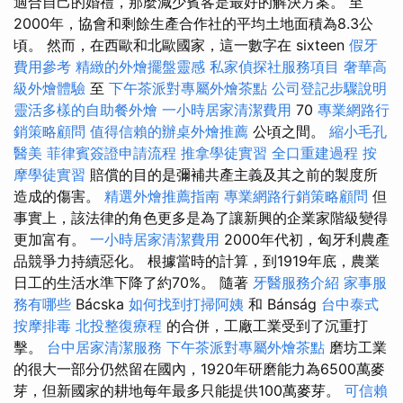
適合自己的婚禮，那麼減少賓客是最好的解決方案。 至
2000年，協會和剩餘生產合作社的平均土地面積為8.3公
頃。 然而，在西歐和北歐國家，這一數字在 sixteen
假牙
費用參考
精緻的外燴擺盤靈感
私家偵探社服務項目
奢華高
級外燴體驗
至
下午茶派對專屬外燴茶點
公司登記步驟說明
靈活多樣的自助餐外燴
一小時居家清潔費用
70
專業網路行
銷策略顧問
值得信賴的辦桌外燴推薦
公頃之間。
縮小毛孔
醫美
菲律賓簽證申請流程
推拿學徒實習
全口重建過程
按
摩學徒實習
賠償的目的是彌補共產主義及其之前的製度所
造成的傷害。
精選外燴推薦指南
專業網路行銷策略顧問
但
事實上，該法律的角色更多是為了讓新興的企業家階級變得
更加富有。
一小時居家清潔費用
2000年代初，匈牙利農產
品競爭力持續惡化。 根據當時的計算，到1919年底，農業
日工的生活水準下降了約70%。 隨著
牙醫服務介紹
家事服
務有哪些
Bácska
如何找到打掃阿姨
和 Bánság
台中泰式
按摩排毒
北投整復療程
的合併，工廠工業受到了沉重打
擊。
台中居家清潔服務
下午茶派對專屬外燴茶點
磨坊工業
的很大一部分仍然留在國內，1920年研磨能力為6500萬麥
芽，但新國家的耕地每年最多只能提供100萬麥芽。
可信賴