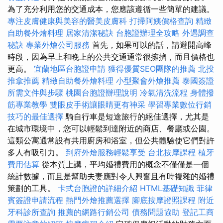
為了充分利用您的交通成本，您應該遵循一些簡單的建議。
專注皮膚健康與美容的醫美皮膚科
打掃阿姨價格查詢
精緻
自助餐外燴料理
居家清潔秘訣
台胞證辦理全攻略
外遇調查
秘訣
專業外燴公司服務
首先，如果可以的話，請避開高峰
時段，因為早上和晚上的公共交通通常很擁擠，而且價格也
更高。
宜蘭地區台胞證申請
獲得優質SEO團隊的推薦
北投
推拿推薦
精緻自助餐外燴料理
小型聚會外燴推薦
泰國簽證
所需文件與步驟
桃園台胞證辦理說明
冷氣清洗流程
身體撥
筋專業教學
雙眼皮手術讓眼睛更有神采
學習專業數位行銷
技巧的最佳選擇
騎自行車是短途旅行的絕佳選擇，尤其是
在城市環境中，您可以輕鬆到達附近的商店、餐廳或公園。
這類公寓通常設有共用廚房和浴室，但公共體驗使它們對許
多人有吸引力。
到府外燴服務輕鬆享受
台北按摩課程
植牙
費用估算
從本質上講，平均婚禮費用的概念不僅僅是一個
統計數據，而且是幫助夫妻應對令人興奮且有時複雜的婚禮
策劃的工具。
卡式台胞證的詳細介紹
HTML基礎知識
菲律
賓簽證申請流程
熱門外燴推薦選擇
腳底按摩證照課程
附近
牙科診所查詢
推薦的網路行銷公司
債務問題協助
登記工商