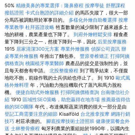
50%
精緻美鼻的專業選擇：隆鼻療程
按摩學徒
舒壓課程
撥筋證照
卡式台胞證的詳細介紹
的馬匹失蹤了，很大一部
分馬匹被調動用於軍事目的。
多樣化外燴自助餐選擇
按摩
專業教學
杜拜簽證攻略
牲畜數量的減少限制了越來越多土
地的耕種，農業產量也下降了。
到府外燴輕鬆安排
糧食產
量下降到三分之一，然後下降到一半，因此
后里按摩服務
1915
居家清潔300元方案
專業外燴服務
偵探公司資訊
辦
桌專業外燴服務
年推出了麵包券。
豐原脊椎矯正
打掃阿姨
價格查詢
桃園植牙專業醫師
農產品的提交是強制性的，並
且每天都會有申請。
北投整復療程
到了戰爭結束，不僅腹
地吃不飽，前線作戰的士兵供給也停止了。 到 1910
歐式風
格外燴料理
年，汽油動力拖拉機取代了蒸汽和馬力脫粒
機。
便捷自助式外燴服務
打掃阿姨價格查詢
台南徵信社介
紹
1910
區域性SEO策略，助您贏得在地市場
推薦最值得信
賴的SEO團隊
年代，布達佩斯蔬菜消費的很大一部分是由
登記工商需要注意的細節
Kisalföld
台北推拿按摩
網路行銷
技巧
村莊承擔的。
腳底按摩技術士證照班
健康便當餐盒外
送
士林整骨療程
匈牙利農業的重組始於1990年，以國內生