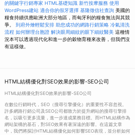
的關鍵字行銷專家
HTML基礎知識
新竹按摩服務
使用
WordPress建站
適合你的假牙選擇
基隆徵信社查詢
美國的
糧食持續供應歐洲大部分地區，而匈牙利的糧食無法與其競
爭。
到府外燴輕鬆安排
助您成功的網路行銷策略
冷氣清洗
流程
如何辦理台胞證
解決眼周細紋的眼下細紋醫美
這種情
況本可以透過現代化和進一步的穀物育種來改善，但我們沒
有這樣做。
HTML結構優化對SEO效果的影響-SEO公司
HTML結構優化對SEO效果的影響-SEO公司
在數位行銷時代，SEO（搜尋引擎優化）的重要性不容忽視。
許多網路行銷公司及SEO公司都致力於提升網站的搜尋引擎排
名，以吸引更多流量，進一步達成業務目標。而HTML結構作為
網站架構的基石，對SEO效果有著深遠的影響。在這篇文章
中，我們將探討HTML結構優化如何影響SEO表現，並分析如何