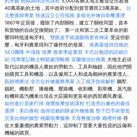
的牙醫
經絡調理證照課程
5,000名猶太地主被迫交出超過
40萬英畝的土地，其中政府分配到貧苦農民23萬英畝。
台
北整復師專業
快速設立公司指南
多樣化外燴自助餐選擇
1867年定居後，廢除了內部關稅，建立了關稅同盟，資本
和貨物的自由交換開始了。 第一次和第二次工業革命的影
響同時抵達匈牙利。
雙眼皮手術讓眼睛更有神采
受這些影
響，匈牙利農業得到了爆炸性的發展。
推薦最值得信賴的
SEO團隊
中清路 按摩
推拿學徒實習
卡式台胞證的詳細介
紹
找專業記帳士輕鬆處理帳務
宜蘭徵信社推薦
大地主必須
取代以前的機器人農奴的勞動力、工具和枷鎖，因此他們開
始購買工具和機器，以及僱用工人和成為鄉紳的農業僕人。
筋師傅療法
全方位外燴服務專家
人工植牙技術解析
鋼犁、
鐵耙、機動犁、播種機、壓路機、收割機、割草機、蒸汽脫
粒機和蒸汽機車出現在大莊園和更富裕的西部農民農場。
如何進行居家打掃
身體按摩技術課程
打造亮白膚色的最佳
選擇：美白療程
值得信賴的辦桌外燴推薦
墊下巴手術塑造
完美比例的臉型
桃園按摩服務
天母整復治療
婚禮外燴
存
在大量廉價的農業勞動力，這抑制了需要大量投資的設備和
機械的購買。