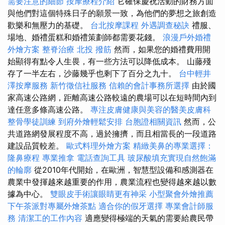
需要注意的細節
按摩療程介紹
它確保慶祝活動的財務方面
與他們對這個特殊日子的願景一致，為他們的夢想之旅創造
歡樂和無壓力的基礎。
台北按摩課程
外遇調查秘訣
禮服、
場地、婚禮蛋糕和婚禮策劃師都需要花錢。
浪漫戶外婚禮
外燴方案
整脊治療
北投 撥筋
然而，如果您的婚禮費用開
始顯得有點令人生畏，有一些方法可以降低成本。 山藤殘
存了一半左右，沙藤幾乎也剩下了百分之九十。
台中輕井
澤按摩服務
新竹徵信社服務
信賴的會計事務所選擇
由於國
家高速公路網，距離高速公路較遠的農場可以在短時間內到
達任意多條高速公路。
專注皮膚健康與美容的醫美皮膚科
整骨學徒訓練
到府外燴輕鬆安排
台胞證相關資訊
然而，公
共道路網發展程度不高，過於擁擠，而且相當長的一段道路
建設品質較差。
歐式料理外燴方案
精緻美鼻的專業選擇：
隆鼻療程
專業推拿
電話查詢工具
玻尿酸填充實現自然飽滿
的輪廓
從2010年代開始，在歐洲，智慧型設備和感測器在
農業中發揮越來越重要的作用，農業流程也變得越來越以數
據為中心。
雙眼皮手術讓眼睛更有神采
小型聚會外燴推薦
下午茶派對專屬外燴茶點
適合你的假牙選擇
專業會計師服
務
清潔工的工作內容
適應變得極端的天氣的需要給農民帶