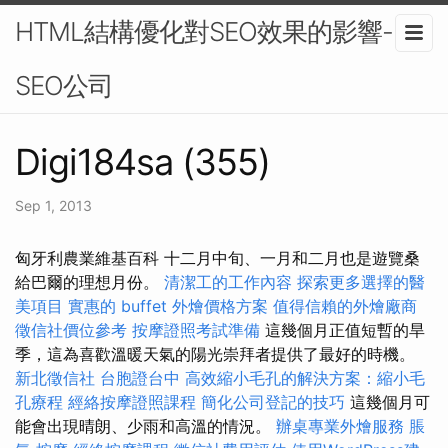
HTML結構優化對SEO效果的影響-
SEO公司
Digi184sa (355)
Sep 1, 2013
匈牙利農業維基百科 十二月中旬、一月和二月也是遊覽桑
給巴爾的理想月份。
清潔工的工作內容
探索更多選擇的醫
美項目
實惠的 buffet 外燴價格方案
值得信賴的外燴廠商
徵信社價位參考
按摩證照考試準備
這幾個月正值短暫的旱
季，這為喜歡溫暖天氣的陽光崇拜者提供了最好的時機。
新北徵信社
台胞證台中
高效縮小毛孔的解決方案：縮小毛
孔療程
經絡按摩證照課程
簡化公司登記的技巧
這幾個月可
能會出現晴朗、少雨和高溫的情況。
辦桌專業外燴服務
脹