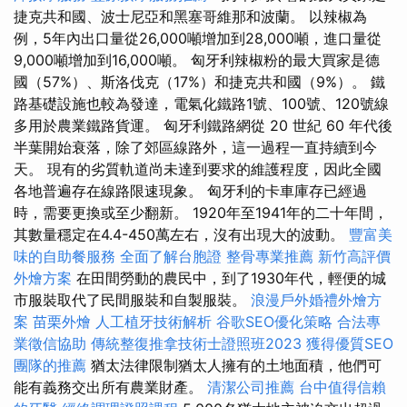
捷克共和國、波士尼亞和黑塞哥維那和波蘭。 以辣椒為
例，5年內出口量從26,000噸增加到28,000噸，進口量從
9,000噸增加到16,000噸。 匈牙利辣椒粉的最大買家是德
國（57%）、斯洛伐克（17%）和捷克共和國（9%）。 鐵
路基礎設施也較為發達，電氣化鐵路1號、100號、120號線
多用於農業鐵路貨運。 匈牙利鐵路網從 20 世紀 60 年代後
半葉開始衰落，除了郊區線路外，這一過程一直持續到今
天。 現有的劣質軌道尚未達到要求的維護程度，因此全國
各地普遍存在線路限速現象。 匈牙利的卡車庫存已經過
時，需要更換或至少翻新。 1920年至1941年的二十年間，
其數量穩定在4.4-450萬左右，沒有出現大的波動。
豐富美
味的自助餐服務
全面了解台胞證
整骨專業推薦
新竹高評價
外燴方案
在田間勞動的農民中，到了1930年代，輕便的城
市服裝取代了民間服裝和自製服裝。
浪漫戶外婚禮外燴方
案
苗栗外燴
人工植牙技術解析
谷歌SEO優化策略
合法專
業徵信協助
傳統整復推拿技術士證照班2023
獲得優質SEO
團隊的推薦
猶太法律限制猶太人擁有的土地面積，他們可
能有義務交出所有農業財產。
清潔公司推薦
台中值得信賴