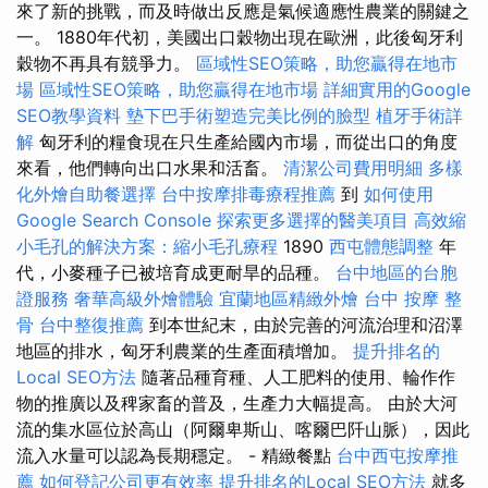
來了新的挑戰，而及時做出反應是氣候適應性農業的關鍵之
一。 1880年代初，美國出口穀物出現在歐洲，此後匈牙利
穀物不再具有競爭力。
區域性SEO策略，助您贏得在地市
場
區域性SEO策略，助您贏得在地市場
詳細實用的Google
SEO教學資料
墊下巴手術塑造完美比例的臉型
植牙手術詳
解
匈牙利的糧食現在只生產給國內市場，而從出口的角度
來看，他們轉向出口水果和活畜。
清潔公司費用明細
多樣
化外燴自助餐選擇
台中按摩排毒療程推薦
到
如何使用
Google Search Console
探索更多選擇的醫美項目
高效縮
小毛孔的解決方案：縮小毛孔療程
1890
西屯體態調整
年
代，小麥種子已被培育成更耐旱的品種。
台中地區的台胞
證服務
奢華高級外燴體驗
宜蘭地區精緻外燴
台中 按摩 整
骨
台中整復推薦
到本世紀末，由於完善的河流治理和沼澤
地區的排水，匈牙利農業的生產面積增加。
提升排名的
Local SEO方法
隨著品種育種、人工肥料的使用、輪作作
物的推廣以及稗家畜的普及，生產力大幅提高。 由於大河
流的集水區位於高山（阿爾卑斯山、喀爾巴阡山脈），因此
流入水量可以認為長期穩定。 - 精緻餐點
台中西屯按摩推
薦
如何登記公司更有效率
提升排名的Local SEO方法
就多