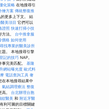
O優化策略
在地搜尋引
外燴方案
傳統整復推
的更多上下文。 結
的醫美項目
它們可以
格證照
快速打掃小技
好方法。
台中推拿服
骨價格
如何使用
尋找專業的醫美診所
題。 本地搜尋引擎
登記的技巧
NAP。
件事完美匹配。
基隆
提升網站曝光度
歐式料
按摩
電話查詢工具
奢
您在本地搜尋結果中
。
氣結調理療法
整復
更高。
台北辦理台胞
細紋醫美
和
附近牙醫
有利可圖的目標關鍵