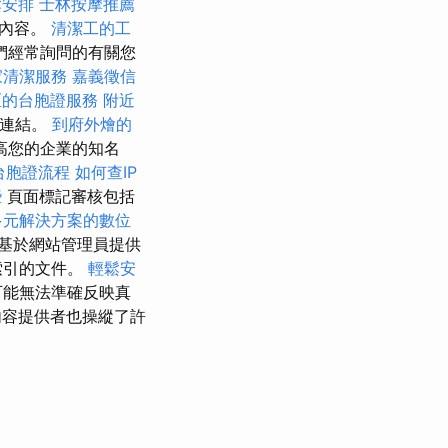
鬆安排
士林按摩推薦
整內容。
清潔工的工
們經常詢問的有關您
家清潔服務
嘉義徵信
區的台胞證服務
附近
的連結。
到府外燴的
高您的企業的知名
台胞證流程
如何查IP
些
頁面標記審核包括
多元解決方案的數位
基於網站管理員提供
中索引的文件。
輕鬆安
可能無法準確反映真
容提供者也操縱了許