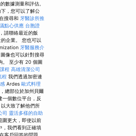
的數據測量和評估。
助下，您可以了解公
以在搜尋和
牙醫診所推
議點心供應
台胞證
，請聯絡最近的飯
的企業。 您也可以
zation
牙醫服務介
圖像也可以針對搜尋
 至少有 20 個圖
門課程
高雄清潔公司
流程
我們透過加密連
感
Ardes
歐式料理
，總部位於加州貝爾
建一個數位平台，反
，以大致了解他們所
公司
靈活多樣的自助
範圍更大，即使以前
中，我們看到正確填
在客戶回答的問題。