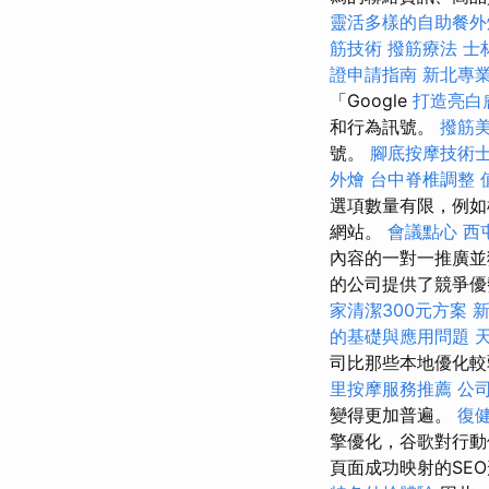
靈活多樣的自助餐外
筋技術
撥筋療法
士
證申請指南
新北專
「Google
打造亮白
和行為訊號。
撥筋
號。
腳底按摩技術
外燴
台中脊椎調整
選項數量有限，例
網站。
會議點心
西
內容的一對一推廣並
的公司提供了競爭優勢。 擁
家清潔300元方案
的基礎與應用問題
司比那些本地優化較
里按摩服務推薦
公
變得更加普遍。
復
擎優化，谷歌對行動
頁面成功映射的SE