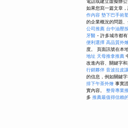
電話或建立虛擬辦
如果您寫一篇文章，
作內容
墊下巴手術
的企業概況的問題、
公司推薦
台中油壓
牙醫
- 許多城市都
便利選擇
高品質外
度。 頁面訊號在本地搜
地址
天母推拿推薦
改進內容、關鍵字和
行銷夥伴
音波拉皮
的信息，例如關鍵
排下午茶外燴
事實證
實內容。
整骨專業
多
推薦最值得信賴的