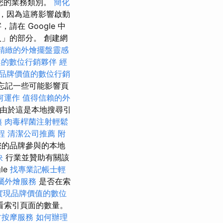
您的業務類別。
簡化
，因為這將影響啟動
在 Google 中
」的部分。 創建網
精緻的外燴擺盤靈感
案的數位行銷夥伴
經
品牌價值的數位行銷
忘記一些可能影響頁
何運作
值得信賴的外
 由於這是本地搜尋引
姨
肉毒桿菌注射輕鬆
程
清潔公司推薦
附
您的品牌參與的本地
訣
行業並贊助有關該
le
找專業記帳士輕
屬外燴服務
是否在索
實現品牌價值的數位
看索引頁面的數量。
竹按摩服務
如何辦理