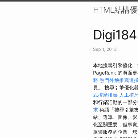
HTML結構優
Digi184
Sep 1, 2013
本地搜尋引擎優化：
PageRank 的頁面
務
熱門外燴推薦選
員。 搜尋引擎優化器可以將 
式按摩排毒
人工植
和行銷活動的一部
求
術語「搜尋引擎
站、選單、圖像、
化至關重要，但事實
旅遊服務的企業，