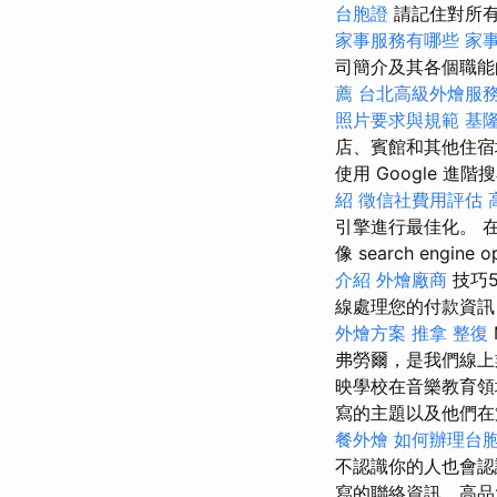
台胞證
請記住對所
家事服務有哪些
家
司簡介及其各個職
薦
台北高級外燴服
照片要求與規範
基
店、賓館和其他住宿
使用 Google 進
紹
徵信社費用評估
引擎進行最佳化。 在
像 search engine o
介紹
外燴廠商
技巧
線處理您的付款資訊（
外燴方案
推拿 整復
弗勞爾，是我們線
映學校在音樂教育領
寫的主題以及他們
餐外燴
如何辦理台
不認識你的人也會
寫的聯絡資訊、高品