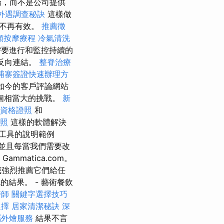
論，而不是公司提供
外遇調查秘訣
這樣做
就不再有效。
推薦徵
頸按摩療程
冷氣清洗
要進行和監控持續的
反向連結。
整脊治療
埔寨簽證快速辦理方
k，如今的客戶評論網站
個相當大的挑戰。
新
業資格證照
和
證照
這樣的軟體解決
工具的說明範例
，並且每當我們需要改
matica.com。
我強烈推薦它們給任
的結果。 - 藝術餐飲
醫師
關鍵字選擇技巧
選擇
居家清潔秘訣
深
屬外燴服務
結果不言