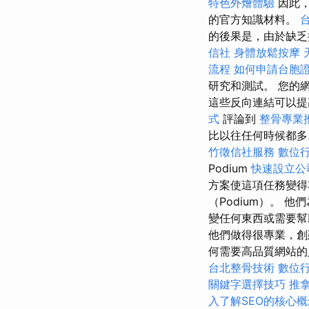
特色外燴體驗
因此，
的官方知識材料。
的後果是，由於缺乏
信社
身體放鬆按摩
流程
如何申請台胞
研究和測試。 您的
這些反向連結可以
式
評論到
整骨專業
比以往任何時候都
竹徵信社服務
數位
Podium
快速設立公
方案使這項任務變
（Podium）。
變任何東西或需要幫助時
他們做得很專業，創
何需要高品質網站的人
台北整骨技術
數位
關鍵字選擇技巧
推
入了解SEO的核心概