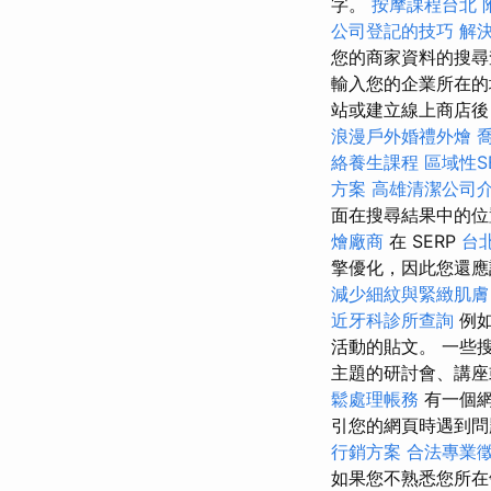
字。
按摩課程台北
公司登記的技巧
解
您的商家資料的搜尋查
輸入您的企業所在的
站或建立線上商店後，在針對
浪漫戶外婚禮外燴
絡養生課程
區域性S
方案
高雄清潔公司
面在搜尋結果中的
燴廠商
在 SERP
台
擎優化，因此您還應
減少細紋與緊緻肌膚
近牙科診所查詢
例如
活動的貼文。 一些搜尋引
主題的研討會、講座
鬆處理帳務
有一個
引您的網頁時遇到
行銷方案
合法專業
如果您不熟悉您所在