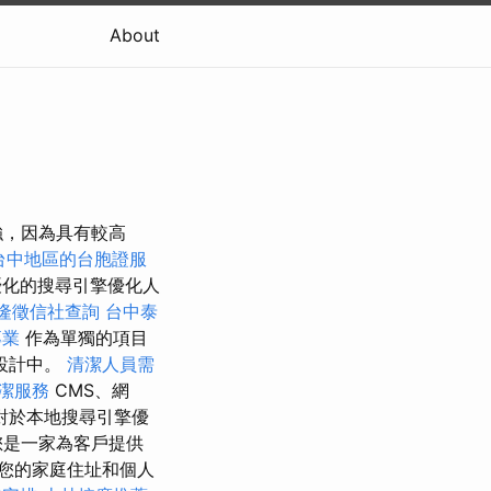
About
強，因為具有較高
台中地區的台胞證服
化的搜尋引擎優化人
隆徵信社查詢
台中泰
專業
作為單獨的項目
設計中。
清潔人員需
潔服務
CMS、網
對於本地搜尋引擎優
您是一家為客戶提供
您的家庭住址和個人