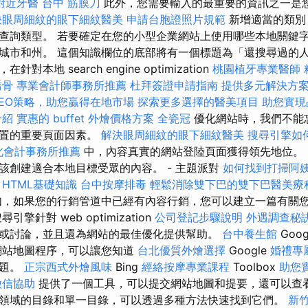
附近牙醫
台中 筋膜刀
此外，您需要輸入的最重要的資訊之一是
決眼周細紋的眼下細紋醫美
申請台胞證照片規範
新增適當的類別
詢類型。 若要確定在您的小型企業網站上使用哪些本地關鍵字，請
城市和州。 這個知識欄位的底部將有一個標題為「還搜尋過的人
本地 search engine optimization
桃園植牙專業醫師
喬骨
專業會計師事務所推薦
杜拜簽證申請指南
提供多元解決方
EO策略，助您贏得在地市場
探索更多選擇的醫美項目
助您實現
介紹
實惠的 buffet 外燴價格方案
全瓷冠
優化網站時，我們不能
位置的重要頁面因素。
解決眼周細紋的眼下細紋醫美
搜尋引擎如
北會計事務所推薦
中，內容真實的網站登陸頁面獲得領先地位。
該創建適合本地目標受眾的內容。 - 主題派對
如何找到打掃阿
HTML基礎知識
台中按摩排毒
輕鬆消除雙下巴的雙下巴醫美療
，如果您的行銷管道中已經有內容行銷，您可以建立一篇有關
擎針對 web optimization
公司登記步驟說明
外遇調查秘
或討論，並且還為網站的最佳優化提供幫助。
台中養生館
Goog
網站地圖程序，可以讓您知道
台北優質外燴選擇
Google
婚禮專
問題。
正宗西式外燴風味
Bing
經絡按摩專業課程
Toolbox
助您
徵信協助
提供了一個工具，可以提交網站地圖和提要，還可以查
領域的目錄和單一目錄，可以透過多種方法快速找到它們。
新