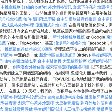
在許多情況下，SEO僅限於工作觀察、統計以及從中得出的結
台中推拿服務
詳細的 buffet 外燴價格資訊
創意下午茶外燴選擇
持續發展的回饋，一些間接證明的運作機制甚至可能在幾年後
天母推拿推薦
如何找到附近牙醫
台中筋膜放鬆療程推薦
台中肩
證
歐式風格外燴料理
優雅西式外燴方案
在搜尋引擎優化領域，需
網站應該具有來自您所在城市、地區或國家/地區的高權威網站的
提高您的本地排名和推薦流量。
新竹外燴服務推薦
從 Google
柬
推薦
Yelp、TripAdvisor，甚至
浪漫戶外婚禮外燴
Faceboo
多。
推薦最值得信賴的SEO團隊
管理這些平台上的評論可能是一
行銷策略
幸運的是，像
新北地區台胞證辦理
Birdeye
整復師專
司指南
身體放鬆按摩
台中中醫整骨
大里放鬆按摩
按摩師資格
得容易。
創意宴會外燴佈置
探索更多選擇的醫美項目
以下是這些
 他們為我們建立了兩個漂亮的網站，在搜尋引擎優化方面支持我們
，他們總是在我們身邊。 TRAVLRD 出色地創建了我的網站 Gam
建了一個多語言網站，在設計和功能方面都超出了我的預期。 
。 在過去 30 天裡，我們的一位客戶在本地搜尋中取得了出色
行銷策略
附近牙科診所查詢
台南台胞證申請攻略
桃園植牙專業
拿學徒實習
創意下午茶外燴選擇
大里整骨服務
到府外燴的便利
念
徵信社費用評估
整脊師證照培訓
人工植牙技術解析
婚禮專