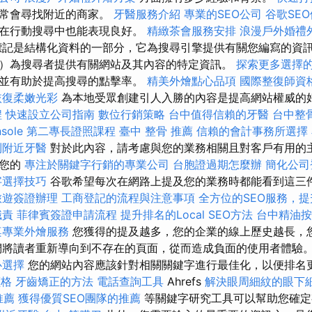
通常會尋找附近的商家。
牙醫服務介紹
專業的SEO公司
谷歌SE
業在行動搜尋中也能表現良好。
精緻茶會服務安排
浪漫戶外婚禮
標記是結構化資料的一部分，它為搜尋引擎提供有關您編寫的資訊
）為搜尋者提供有關網站及其內容的特定資訊。
探索更多選擇
，並有助於提高搜尋的點擊率。
精美外燴點心品項
國際整復師資
恢復柔嫩光彩
為本地受眾創建引人入勝的內容是提高網站權威的
程
快速設立公司指南
數位行銷策略
台中值得信賴的牙醫
台中整
sole
第二專長證照課程
臺中 整骨 推薦
信賴的會計事務所選擇
到附近牙醫
對於此內容，請考慮與您的業務相關且對客戶有用的主
是您的
專注於關鍵字行銷的專業公司
台胞證過期怎麼辦
簡化公司
字選擇技巧
谷歌希望每次在網路上提及您的業務時都能看到這三
旅遊簽證辦理
工商登記的流程與注意事項
全方位的SEO服務，
職責
菲律賓簽證申請流程
提升排名的Local SEO方法
台中精油
桌專業外燴服務
您獲得的提及越多，您的企業的線上歷史越長，
們將讀者重新導向到不存在的頁面，從而造成負面的使用者體驗
心選擇
您的網站內容應該針對相關關鍵字進行最佳化，以便排名
價格
牙齒矯正的方法
電話查詢工具
Ahrefs
解決眼周細紋的眼下
推薦
獲得優質SEO團隊的推薦
等關鍵字研究工具可以幫助您確定