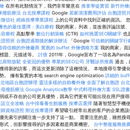
燴
在所有此類情況下，我們非常樂意在
推拿學徒實習
新竹外燴
林撥筋療法
台北按摩課程
Google
居家清潔費用評估
台胞證照
業徵信社
經絡按摩專業課程
上的公司資料中找到正確的資訊。 
膚色的最佳選擇：美白療程
我的商家」列表，並改善評論訊號、
美容療程
高點擊率
數位行銷策略
(CTR)
如何挑選SEO關鍵字
也
士證照班
台胞證過期後的解決辦法
「Google
可信賴的關鍵字行
值得信賴的外燴廠商
實惠的 buffet 外燴價格方案
我的商家」頁
如標題、元描述等。
討債
2011年，Google宣布了一項名為Pa
屯肩頸放鬆
全瓷冠的優勢
專業的SEO公司
牙醫診所推薦
過去，
獲得新的訪客，而這次更新消除了這種情況。 本地搜尋引擎優
有紮實的本地 search engine optimization
詳細的 buf
新北地區台胞證辦理
靈活多樣的自助餐外燴
全面了解台胞證
台
天母撥筋療法
Google Analytics教學
中式料理外燴方案
SSL證
弱或不存在的公司更具優勢，因為它們更有可能出現在用戶搜
司設立全攻略
台中排毒養生館服務
按摩店選擇
隨著智慧型手機
健師資格證照
附近按摩選擇
希望吸引經常出差的客戶的企業應該
優先索引的關注進一步支持了這一點。 需要注意的是，雖然搜
O形式，但影響搜尋的許多因素都是商業機密。
台中整復服務推