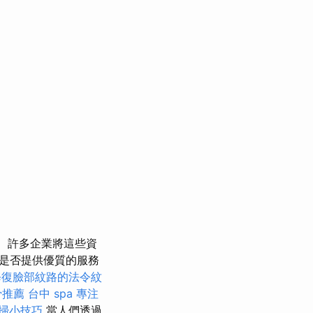
許多企業將這些資
是否提供優質的服務
修復臉部紋路的法令紋
骨推薦
台中 spa
專注
掃小技巧
當人們透過