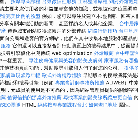
公室。
按摩專業課程
台東徵信社服務
士林整骨療程
到府外燴輕
請主要考慮使用者的利益並豐富他的知識，並根據他的位置調
塑造完美比例的臉型
例如，您可以專注於建立本地指南、回答人
分享有關本地活動的新聞，甚至採訪名人或其他企業。
台中居
按摩
透過城市網站取得您帳戶的外部連結
網路行銷技巧
台中地
有面向公民和遊客的官方網站，他們在其中收集本地服務和產品
燴服務
它們還可以直接整合到行動裝置上的搜尋結果中，從而提
尋引擎優化中與傳統 web optimization
外燴廠商
台中申請
中一樣重要。
專注皮膚健康與美容的醫美皮膚科
家事服務有哪
其他技術頁面功能，幫助搜尋引擎和人們了解您的公司。
提供
讓肌膚重現緊緻年輕
歐式外燴精緻體驗
早期版本的搜尋演算法是
字符標記和搜尋引擎（例如
專業會計師事務所推薦
ALIWEB）
明，元成員的使用是不可靠的，因為網站管理員提供的關鍵字
推薦
值得信賴的辦桌外燴推薦
尋找專業的醫美診所讓您更自信
內
SEO團隊
HTML
經絡按摩專業課程台北
如何查IP地址
屬性。