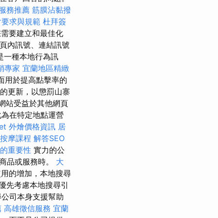
服務推薦
筋膜沾黏撥
片要求與規範
杜拜簽
您需要建立和最佳化
頁內訊號、連結訊號
是一種本地行為訊
銷專家
宜蘭地區精緻
面用於提高點擊率的
nda的更新，以懲罰山寨
網站受益於其他網頁
化為在特定地點運營
fet 外燴價格資訊
居
北按摩課程
解答SEO
書的重要性
實力的公
尋商品或服務時。
大
使用的增加，本地搜尋
優先考慮本地搜尋引
尋公司本身支援幫助
薦
高雄徵信服務
宜蘭