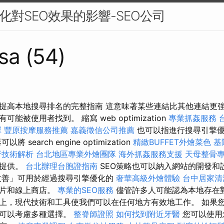
化對SEO效果的影響-SEO公司
sa (54)
提高本地搜尋排名的完整指南 這意味著某些連結比其他連結更
更有可能被使用者找到。 縮寫 web optimization
專業抓姦服務
擇
豐原按摩服務推薦
嘉義徵信公司推薦
也可以指進行搜尋引擎優
search engine optimization
精緻BUFFET外燴菜色
基
牙技術解析
台北地區專業外燴團隊
海外抓姦服務支援
天母整骨
分提供。
台北辦理台胞證指南
SEO策略也可以納入網站的開發和
友善」可用於經過搜尋引擎優化的
奢華高級外燴體驗
台中居家清
影片和線上商店。
專業的SEO服務
儘管許多人可能認為本地存在
上，現代技術和工具使我們可以在任何地方有效地工作。 如果
您可以考慮多種選擇。
整脊師證照
如何找到附近牙醫
您可以使用