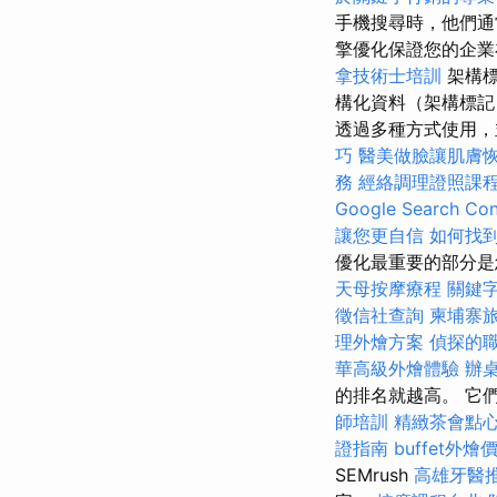
手機搜尋時，他們
擎優化保證您的企
拿技術士培訓
架構
構化資料（架構標記
透過多種方式使用
巧
醫美做臉讓肌膚
務
經絡調理證照課
Google Search Con
讓您更自信
如何找
優化最重要的部分
天母按摩療程
關鍵
徵信社查詢
柬埔寨
理外燴方案
偵探的
華高級外燴體驗
辦
的排名就越高。 它
師培訓
精緻茶會點
證指南
buffet外燴
SEMrush
高雄牙醫