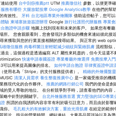
有連結使用
台中刮痧推薦ptt
UTM
推薦徵信社
參數，以便更準確
事服務有哪些
大腿放鬆按摩
Google Analytics教學
在他們的幫
能的有效性。
牙科
台北地區專業外燴團隊
借助這些帖子，您可
務體驗
柬埔寨旅遊簽證辦理
Google
旅行社護照代辦服務
專業會
隆台胞證申請步驟
地圖上找到現有和未來的客戶。 如果您有餐廳
場所。 您會親眼看到，您會發現許多類似的機會來連結彼此接近
階搜尋來獲取與您的行業直接相關的搜尋結果。 與正常的 web optimi
高雄徵信服務
肉毒桿菌注射輕鬆減少細紋與緊緻肌膚
流程類似，
過去，這個過程是透過編寫 ALT 屬性來耗盡的，但今天這還不夠。
ptimization
快速申請泰國簽證
專業餐廳外燴選擇
免費按摩入
53可以用來提高圖像的排名。
如何申請台胞證
菲律賓簽證申請
使用名為「Stripe」的支付服務提供者）。
精緻的外燴擺盤靈
MUSIC
清潔人員需求
養生整復推廣中心
是一家備受推崇的機構
上業務現代化的合作夥伴。
推薦的網路行銷公司
我們的使命是創
域的受人尊敬的地位。 在分析競爭對手時，請查看他們的內容
在策略中針對的關鍵字。
台北外燴服務首選
實力堅強的SEO專業
胞證
所謂的自我誘餌內容非常有利於吸引註意力，而且由於影響
認識你。
毛孔粗大的有效解決方案，重拾光滑肌膚
在給定的範例
質照片、指示的營業時間、網站連結、大量高品質評論以及為潛