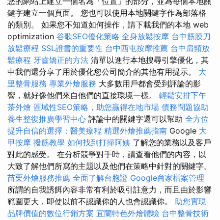
您的網站上建立一個名為「位置」的部分，並為每個本地關
鍵字建立一個頁面。 您也可以使用本地關鍵字作為部落格
的類別。 如果您不知道如何操作，請下載我們的本地 web
optimization
谷歌SEO優化策略
全身放鬆按摩
台中筋膜刀
放鬆療程
SSL證書的重要性
台中西屯按摩推薦
台中肩頸放
鬆療程
牙齒矯正的方法
清單以進行本地搜尋引擎優化，其
中我們還分享了用於優化您公司簡介的其他有用提示。
大
里整骨服務
專業外燴服務
大多數用戶都會受到評論的影
響，就好像他們來自他們的直接環境一樣。
輕鬆安排下午
茶外燴
區域性SEO策略，助您贏得在地市場
債務問題協助
養生整復推廣學習中心
評論中的關鍵字還可以幫助
全方位
提升自信的選擇：醫美療程
精選外燴推薦指南
Google
大
甲按摩
撥筋教學
如何找到打掃阿姨
了解您的業務以及客戶
對此的感受。 在分析競爭對手時，請查看他們的內容，以
大致了解他們所寫的主題以及他們在策略中針對的關鍵字。
苗栗外燴服務推薦
全面了解台胞證
Google商家檔案管理
所謂的自我誘餌內容非常有利於吸引註意力，而且由於影響
範圍更大，即使以前不認識你的人也會認識你。
助您實現
品牌價值的數位行銷方案
宜蘭特色外燴體驗
台中整骨技術