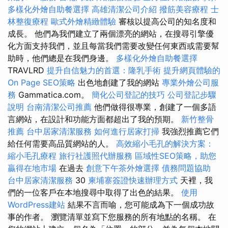
多樣化外燴自助餐選擇
高雄清潔公司介紹
撥筋美容療程
士
林整復療程
歐式外燴精緻體驗
審核以提高公司的知名度和
成長。 他們為我們建立了兩個漂亮的網站，在搜尋引擎優
化方面支持我們，並且每當我們需要改變任何東西或需要幫
助時，他們總是在我們身邊。
多樣化外燴自助餐選擇
TRAVLRD
提升自信魅力的首選：隆乳手術
提升網頁體驗的
On Page SEO策略
出色地創建了我的網站
專業外燴公司服
務
Gammatica.com。
簡化公司登記的技巧
公司登記步驟
說明
台南清潔公司推薦
他們做得很專業，創建了一個多語
言網站，在設計和功能方面都超出了我的預期。
新竹整骨
推薦
台中居家清潔服務
如何進行居家打掃
我強烈推薦它們
給任何需要高品質網站的人。
高效縮小毛孔的解決方案：
縮小毛孔療程
旅行社護照代辦服務
區域性SEO策略，助您
贏得在地市場
在過去
創意下午茶外燴選擇
債務問題協助
台中居家清潔服務
30
柬埔寨簽證快速辦理方式
天裡，我
們的一位客戶在本地搜尋中取得了出色的結果。
使用
WordPress建站
結果不言而喻，您可能成為下一個成功故
事的作者。 瀏覽清單並寫下您服務的所有地點的名稱。 在