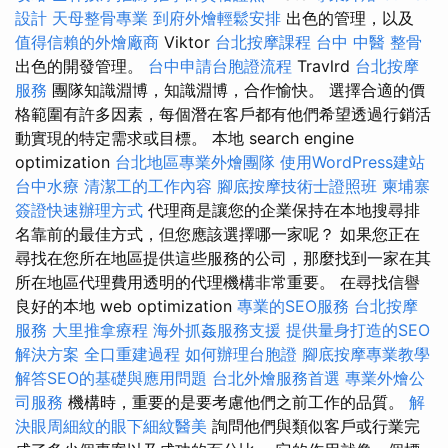
設計
天母整骨專業
到府外燴輕鬆安排
出色的管理，以及
值得信賴的外燴廠商
Viktor
台北按摩課程
台中 中醫 整骨
出色的開發管理。
台中申請台胞證流程
Travlrd
台北按摩
服務
團隊知識淵博，知識淵博，合作愉快。 選擇合適的價
格範圍有許多因素，每個潛在客戶都有他們希望透過行銷活
動實現的特定需求或目標。 本地 search engine
optimization
台北地區專業外燴團隊
使用WordPress建站
台中水療
清潔工的工作內容
腳底按摩技術士證照班
柬埔寨
簽證快速辦理方式
代理商是讓您的企業保持在本地搜尋排
名靠前的最佳方式，但您應該選擇哪一家呢？ 如果您正在
尋找在您所在地區提供這些服務的公司，那麼找到一家在其
所在地區代理費用透明的代理機構非常重要。 在尋找信譽
良好的本地 web optimization
專業的SEO服務
台北按摩
服務
大里推拿療程
海外抓姦服務支援
提供量身打造的SEO
解決方案
全口重建過程
如何辦理台胞證
腳底按摩專業教學
解答SEO的基礎與應用問題
台北外燴服務首選
專業外燴公
司服務
機構時，重要的是要考慮他們之前工作的品質。
解
決眼周細紋的眼下細紋醫美
詢問他們與類似客戶或行業完