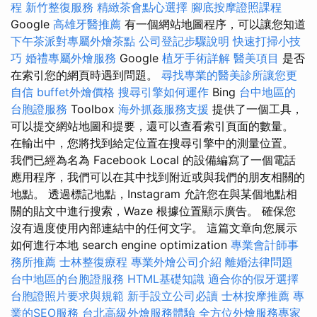
程
新竹整復服務
精緻茶會點心選擇
腳底按摩證照課程
Google
高雄牙醫推薦
有一個網站地圖程序，可以讓您知道
下午茶派對專屬外燴茶點
公司登記步驟說明
快速打掃小技
巧
婚禮專屬外燴服務
Google
植牙手術詳解
醫美項目
是否
在索引您的網頁時遇到問題。
尋找專業的醫美診所讓您更
自信
buffet外燴價格
搜尋引擎如何運作
Bing
台中地區的
台胞證服務
Toolbox
海外抓姦服務支援
提供了一個工具，
可以提交網站地圖和提要，還可以查看索引頁面的數量。
在輸出中，您將找到給定位置在搜尋引擎中的測量位置。
我們已經為名為 Facebook Local 的設備編寫了一個電話
應用程序，我們可以在其中找到附近或與我們的朋友相關的
地點。 透過標記地點，Instagram 允許您在與某個地點相
關的貼文中進行搜索，Waze 根據位置顯示廣告。 確保您
沒有過度使用內部連結中的任何文字。 這篇文章向您展示
如何進行本地 search engine optimization
專業會計師事
務所推薦
士林整復療程
專業外燴公司介紹
離婚法律問題
台中地區的台胞證服務
HTML基礎知識
適合你的假牙選擇
台胞證照片要求與規範
新手設立公司必讀
士林按摩推薦
專
業的SEO服務
台北高級外燴服務體驗
全方位外燴服務專家