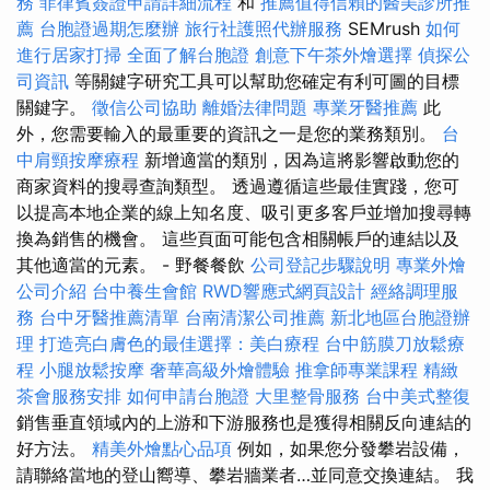
務
菲律賓簽證申請詳細流程
和
推薦值得信賴的醫美診所推
薦
台胞證過期怎麼辦
旅行社護照代辦服務
SEMrush
如何
進行居家打掃
全面了解台胞證
創意下午茶外燴選擇
偵探公
司資訊
等關鍵字研究工具可以幫助您確定有利可圖的目標
關鍵字。
徵信公司協助
離婚法律問題
專業牙醫推薦
此
外，您需要輸入的最重要的資訊之一是您的業務類別。
台
中肩頸按摩療程
新增適當的類別，因為這將影響啟動您的
商家資料的搜尋查詢類型。 透過遵循這些最佳實踐，您可
以提高本地企業的線上知名度、吸引更多客戶並增加搜尋轉
換為銷售的機會。 這些頁面可能包含相關帳戶的連結以及
其他適當的元素。 - 野餐餐飲
公司登記步驟說明
專業外燴
公司介紹
台中養生會館
RWD響應式網頁設計
經絡調理服
務
台中牙醫推薦清單
台南清潔公司推薦
新北地區台胞證辦
理
打造亮白膚色的最佳選擇：美白療程
台中筋膜刀放鬆療
程
小腿放鬆按摩
奢華高級外燴體驗
推拿師專業課程
精緻
茶會服務安排
如何申請台胞證
大里整骨服務
台中美式整復
銷售垂直領域內的上游和下游服務也是獲得相關反向連結的
好方法。
精美外燴點心品項
例如，如果您分發攀岩設備，
請聯絡當地的登山嚮導、攀岩牆業者…並同意交換連結。 我