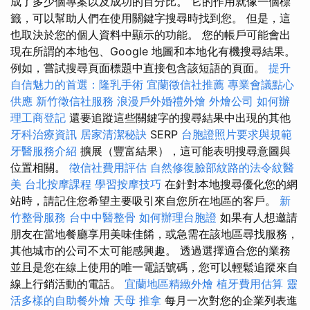
成了多少個專案以及成功的百分比。 它的作用就像一個標
籤，可以幫助人們在使用關鍵字搜尋時找到您。 但是，這
也取決於您的個人資料中顯示的功能。 您的帳戶可能會出
現在所謂的本地包、Google 地圖和本地化有機搜尋結果。
例如，嘗試搜尋頁面標題中直接包含該短語的頁面。
提升
自信魅力的首選：隆乳手術
宜蘭徵信社推薦
專業會議點心
供應
新竹徵信社服務
浪漫戶外婚禮外燴
外燴公司
如何辦
理工商登記
還要追蹤這些關鍵字的搜尋結果中出現的其他
牙科治療資訊
居家清潔秘訣
SERP
台胞證照片要求與規範
牙醫服務介紹
擴展（豐富結果），這可能表明搜尋意圖與
位置相關。
徵信社費用評估
自然修復臉部紋路的法令紋醫
美
台北按摩課程
學習按摩技巧
在針對本地搜尋優化您的網
站時，請記住您希望主要吸引來自您所在地區的客戶。
新
竹整骨服務
台中中醫整骨
如何辦理台胞證
如果有人想邀請
朋友在當地餐廳享用美味佳餚，或急需在該地區尋找服務，
其他城市的公司不太可能感興趣。 透過選擇適合您的業務
並且是您在線上使用的唯一電話號碼，您可以輕鬆追蹤來自
線上行銷活動的電話。
宜蘭地區精緻外燴
植牙費用估算
靈
活多樣的自助餐外燴
天母 推拿
每月一次對您的企業列表進