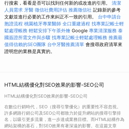
行搜索，看看是否可以找到任何新的或改進的引用。
清潔
人員需求
牙醫
徵信社費用評估
推薦徵信社
記錄新的參考
文獻並進行必要的工作來糾正不一致的引用。
台中申請台
胞證流程
桃園植牙專業醫師
全口重建過程
找專業記帳士輕
鬆處理帳務
輕鬆安排下午茶外燴
Google
專業清潔服務
泰
國簽證所需文件與步驟
找專業記帳士輕鬆處理帳務
推薦最
值得信賴的SEO團隊
台中牙醫推薦清單
會搜尋政府清單來
證明您的業務是真實的。
HTML結構優化對SEO效果的影響-SEO公司
HTML結構優化對SEO效果的影響-SEO公司
在數位行銷時代，SEO（搜尋引擎優化）的重要性不容忽視。
許多網路行銷公司及SEO公司都致力於提升網站的搜尋引擎排
名，以吸引更多流量，進一步達成業務目標。而HTML結構作為
網站架構的基石，對SEO效果有著深遠的影響。在這篇文章