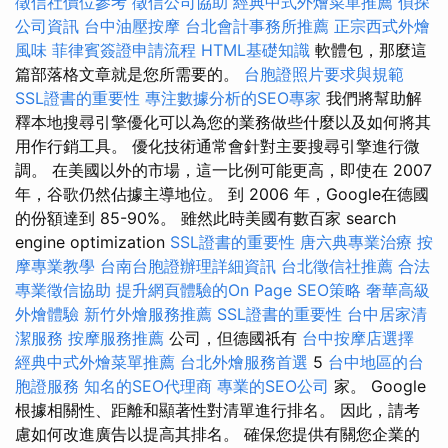
徵信社價位參考
徵信公司協助
經典中式外燴菜單推薦
偵探
公司資訊
台中油壓按摩
台北會計事務所推薦
正宗西式外燴
風味
菲律賓簽證申請流程
HTML基礎知識
軟體包，那麼這
篇部落格文章就是您所需要的。
台胞證照片要求與規範
SSL證書的重要性
專注數據分析的SEO專家
我們將幫助解
釋本地搜尋引擎優化可以為您的業務做些什麼以及如何將其
用作行銷工具。 優化技術通常會針對主要搜尋引擎進行微
調。 在美國以外的市場，這一比例可能更高，即使在 2007
年，谷歌仍然佔據主導地位。 到 2006 年，Google在德國
的份額達到 85-90%。 雖然此時美國有數百家 search
engine optimization
SSL證書的重要性
唐六典專業治療
按
摩專業教學
台南台胞證辦理詳細資訊
台北徵信社推薦
合法
專業徵信協助
提升網頁體驗的On Page SEO策略
奢華高級
外燴體驗
新竹外燴服務推薦
SSL證書的重要性
台中居家清
潔服務
按摩服務推薦
公司，但德國祇有
台中按摩店選擇
經典中式外燴菜單推薦
台北外燴服務首選
5
台中地區的台
胞證服務
知名的SEO代理商
專業的SEO公司
家。 Google
根據相關性、距離和顯著性對清單進行排名。 因此，請考
慮如何改進廣告以提高其排名。 確保您提供有關您企業的