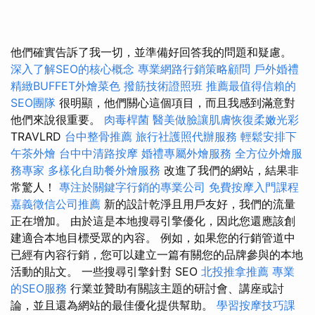
他們確實告訴了我一切，並準備好回答我的問題和疑慮。
深入了解SEO的核心概念
專業網路行銷策略顧問
戶外婚禮
精緻BUFFET外燴菜色
撥筋技術證照班
推薦最值得信賴的
SEO團隊
很明顯，他們關心這個項目，而且我感到滿意對
他們來說很重要。
肉毒桿菌
醫美做臉讓肌膚恢復柔嫩光彩
TRAVLRD
台中整骨推薦
旅行社護照代辦服務
輕鬆安排下
午茶外燴
台中中清路按摩
婚禮專屬外燴服務
全方位外燴服
務專家
多樣化自助餐外燴服務
改進了我們的網站，結果非
常驚人！
專注於關鍵字行銷的專業公司
免費按摩入門課程
嘉義徵信公司推薦
新的設計乾淨且用戶友好，我們的流量
正在增加。 由於這是本地搜尋引擎優化，因此您還應該創
建適合本地目標受眾的內容。 例如，如果您的行銷管道中
已經有內容行銷，您可以建立一篇有關您的品牌參與的本地
活動的貼文。 一些搜尋引擎針對 SEO
北投推拿推薦
專業
的SEO服務
行業並贊助有關該主題的研討會、講座或討
論，並且還為網站的最佳優化提供幫助。
學習按摩技巧課