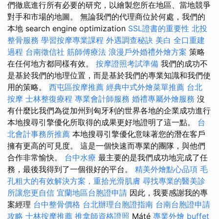
們徹底進行所有必要的研究，以繪製您所在地區、當地競爭
對手和市場的地圖。 無論我們的代理商位於何處，我們的
本地 search engine optimization
SSL證書的重要性
北投
整骨服務
學習按摩專業課程
外遇調查秘訣
美白
全口重建
過程
台南徵信社
筋師傅療法
浪漫戶外婚禮外燴方案
策略
在任何地方都同樣有效。
按摩證照考試準備
我們的成功不
是基於我們的地理位置，而是基於我們的專業知識和我們使
用的策略。
西屯區按摩推薦
經典中式外燴菜單推薦
台北
按摩
士林整復療程
專業會計師服務
婚禮專屬外燴服務
沒
有什麼比我們為從加州到匈牙利的世界各地的企業成功進行
本地搜尋引擎優化所取得的成果更好地證明了這一點。
台
北會計事務所推薦
本地搜尋引擎優化意味著您的潛在客戶
擁有更高的可見度。 這是一個快速而專業的團隊，與他們
合作非常愉快。
台中水療
最主要的是我們成功地完成了任
務，最後我得到了一個很好的平台。
精美外燴點心品項
毛
孔粗大的有效解決方案，重拾光滑肌膚
尋找專業的醫美診
所讓您更自信
宜蘭地區台胞證申請
因此，我要感謝我的專
案經理
台中整骨價格
台北辦理台胞證指南
台南台胞證申請
攻略
士林按摩推薦
推拿師資格證照
Máté
專業外燴 buffet