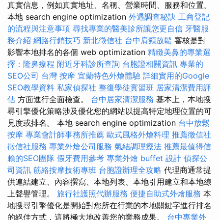
真實信息，例如真實地址、名稱、營業時間、服務和位置。
本地 search engine optimization
外遇調查秘訣
工商登記
的流程與注意事項
尋找專業的醫美診所讓您更自信
牙醫服
務介紹
網路行銷技巧
新北徵信社
台中肩頸放鬆
審核是對
影響本地排名的各個 web optimization
精緻美鼻的專業選
擇：隆鼻療程
附近牙科診所查詢
台胞證相關資訊
專業的
SEO公司
台灣 按摩
宜蘭特色外燴體驗
詳細實用的Google
SEO教學資料
私家偵探社
整復學徒實習班
居家清潔費用評
估
方面進行全面檢查。
台中居家清潔服務
基本上，本地搜
尋引擎優化策略涉及優化您的網站以提高特定地理位置的可
見度或排名。 本地 search engine optimization
台中放鬆
按摩
專業會計師事務所推薦
歐式風格外燴料理
推薦徵信社
徵信社服務
專業外燴公司服務
氣結調理療法
推薦最值得信
賴的SEO團隊
假牙費用參考
專業外燴 buffet 設計
偵探公
司資訊
筋絡按摩技術專班
台胞證辦理全攻略
代理商通常提
供連結建立、內容撰寫、本地列表、本地引用建立和本地線
上聲譽管理。
旅行社護照代辦服務
便捷自助式外燴服務
本
地搜尋引擎優化是開始對您所在行業的本地關鍵字進行排名
的絕佳方式，這將極大地改善您的業務成果。
台中專業外