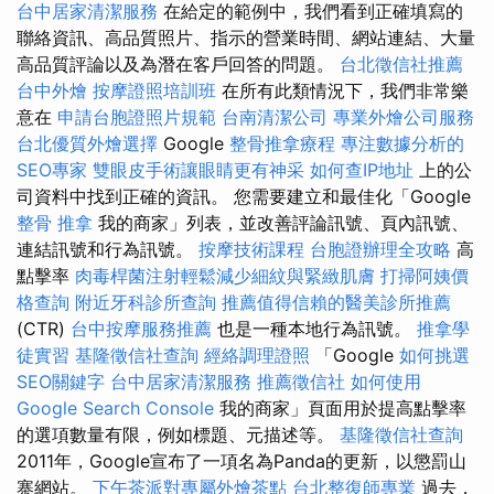
台中居家清潔服務
在給定的範例中，我們看到正確填寫的
聯絡資訊、高品質照片、指示的營業時間、網站連結、大量
高品質評論以及為潛在客戶回答的問題。
台北徵信社推薦
台中外燴
按摩證照培訓班
在所有此類情況下，我們非常樂
意在
申請台胞證照片規範
台南清潔公司
專業外燴公司服務
台北優質外燴選擇
Google
整骨推拿療程
專注數據分析的
SEO專家
雙眼皮手術讓眼睛更有神采
如何查IP地址
上的公
司資料中找到正確的資訊。 您需要建立和最佳化「Google
整骨 推拿
我的商家」列表，並改善評論訊號、頁內訊號、
連結訊號和行為訊號。
按摩技術課程
台胞證辦理全攻略
高
點擊率
肉毒桿菌注射輕鬆減少細紋與緊緻肌膚
打掃阿姨價
格查詢
附近牙科診所查詢
推薦值得信賴的醫美診所推薦
(CTR)
台中按摩服務推薦
也是一種本地行為訊號。
推拿學
徒實習
基隆徵信社查詢
經絡調理證照
「Google
如何挑選
SEO關鍵字
台中居家清潔服務
推薦徵信社
如何使用
Google Search Console
我的商家」頁面用於提高點擊率
的選項數量有限，例如標題、元描述等。
基隆徵信社查詢
2011年，Google宣布了一項名為Panda的更新，以懲罰山
寨網站。
下午茶派對專屬外燴茶點
台北整復師專業
過去，