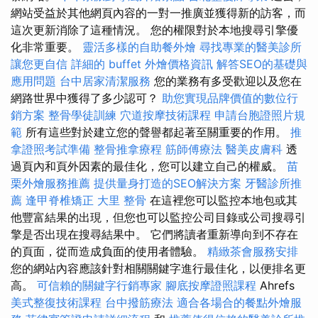
網站受益於其他網頁內容的一對一推廣並獲得新的訪客，而
這次更新消除了這種情況。 您的權限對於本地搜尋引擎優
化非常重要。
靈活多樣的自助餐外燴
尋找專業的醫美診所
讓您更自信
詳細的 buffet 外燴價格資訊
解答SEO的基礎與
應用問題
台中居家清潔服務
您的業務有多受歡迎以及您在
網路世界中獲得了多少認可？
助您實現品牌價值的數位行
銷方案
整骨學徒訓練
穴道按摩技術課程
申請台胞證照片規
範
所有這些對於建立您的聲譽都起著至關重要的作用。
推
拿證照考試準備
整骨推拿療程
筋師傅療法
醫美皮膚科
透
過頁內和頁外因素的最佳化，您可以建立自己的權威。
苗
栗外燴服務推薦
提供量身打造的SEO解決方案
牙醫診所推
薦
逢甲脊椎矯正
大里 整骨
在這裡您可以監控本地包或其
他豐富結果的出現，但您也可以監控公司目錄或公司搜尋引
擎是否出現在搜尋結果中。 它們將讀者重新導向到不存在
的頁面，從而造成負面的使用者體驗。
精緻茶會服務安排
您的網站內容應該針對相關關鍵字進行最佳化，以便排名更
高。
可信賴的關鍵字行銷專家
腳底按摩證照課程
Ahrefs
美式整復技術課程
台中撥筋療法
適合各場合的餐點外燴服