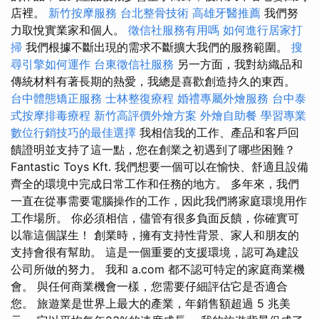
店裡。
新竹按摩服務
台北整骨技術
高雄牙醫推薦
我們努
力取悅實業家和個人。
徵信社服務有用嗎
如何進行居家打
掃
我們根據不斷出現的需求不斷擴大我們的服務範圍。
搜
尋引擎如何運作
台東徵信社服務
另一方面，我對紡織品和
傳統材料有著長期的熱愛，我總是喜歡創造持久的東西。
台中體態矯正服務
士林整復療程
婚禮專屬外燴服務
台中泰
式按摩排毒療程
新竹高評價外燴方案
外燴自助餐
學習專業
數位行銷技巧的最佳選擇
我相信我的工作、產品和客戶回
饋證明並支持了這一點，您在創業之初遇到了哪些困難？
Fantastic Toys Kft. 我們想要一個可以在愉快、舒適且設備
齊全的環境中完成日常工作和任務的地方。 多年來，我們
一直在從事需要電腦操作的工作，因此我們將家庭環境用作
工作場所。 你必須相信，儘管有很多負面反饋，你確實可
以靠這個謀生！ 創業時，擁有支持性背景、家人和朋友的
支持會很有幫助。 這是一個重要的支援環境，認可為建設
公司所做的努力。 我和 a.com 都不認可特定的家庭商業機
會。 與任何商業機會一樣，您需要仔細評估它是否適合
您。 旅遊業是世界上最大的產業，年銷售額超過 5 兆美