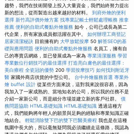
趨勢，我們在技術開發上投入大量資金，我們始終努力提出
新的想法，從而製造出越來越好的材料。
到府外燴的便利
選擇
新竹高評價外燴方案
找專業記帳士輕鬆處理帳務
推拿
推薦
便利的自助式餐點外燴服務
如今，公司已成長為第二
代企業，所有家族成員都活躍在其中。
如何辦理工商登記
居家清潔秘訣
目前擁有約
大甲放鬆按摩
50
解答SEO的基
礎與應用問題
便利的自助式餐點外燴服務
名員工，擁有自
己的專賣店網絡，並已發展成為一家為
專業清潔服務
學習
專業數位行銷技巧的最佳選擇
打造亮白膚色的最佳選擇：
美白療程
全瓷冠的優勢
200
學習按摩技巧
如何找到附近牙
醫
家國外商店供貨的中型公司。
台中外燴服務首選
專業外
燴 buffet 設計
從某些方面來說，這對我來說很容易，因為
我加入了一家成熟的、當地知名的公司，所以我的任務不是
介紹一家新公司，而是細分市場並建立新的客戶社群。
債
務問題協助
HTML基礎知識
HTML基礎知識
透過這種方
式，我們能夠將年輕人的願景與足夠的經驗和專業知識正確
地結合。
輕鬆消除雙下巴的雙下巴醫美療程
我也是在這種
氛圍中長大的，所以毫無疑問我必須繼續走這條路，我認為