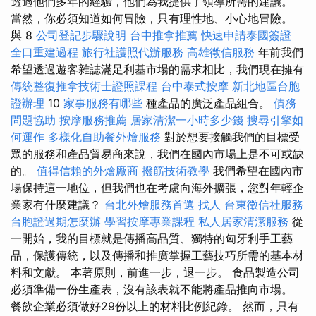
透過他們多年的經驗，他們為我提供了領導所需的建議。
當然，你必須知道如何冒險，只有理性地、小心地冒險。
與 8
公司登記步驟說明
台中推拿推薦
快速申請泰國簽證
全口重建過程
旅行社護照代辦服務
高雄徵信服務
年前我們
希望透過遊客雜誌滿足利基市場的需求相比，我們現在擁有
傳統整復推拿技術士證照課程
台中泰式按摩
新北地區台胞
證辦理
10
家事服務有哪些
種產品的廣泛產品組合。
債務
問題協助
按摩服務推薦
居家清潔一小時多少錢
搜尋引擎如
何運作
多樣化自助餐外燴服務
對於想要接觸我們的目標受
眾的服務和產品貿易商來說，我們在國內市場上是不可或缺
的。
值得信賴的外燴廠商
撥筋技術教學
我們希望在國內市
場保持這一地位，但我們也在考慮向海外擴張，您對年輕企
業家有什麼建議？
台北外燴服務首選
找人
台東徵信社服務
台胞證過期怎麼辦
學習按摩專業課程
私人居家清潔服務
從
一開始，我的目標就是傳播高品質、獨特的匈牙利手工藝
品，保護傳統，以及傳播和推廣掌握工藝技巧所需的基本材
料和文獻。 本著原則，前進一步，退一步。 食品製造公司
必須準備一份生產表，沒有該表就不能將產品推向市場。
餐飲企業必須做好29份以上的材料比例紀錄。 然而，只有