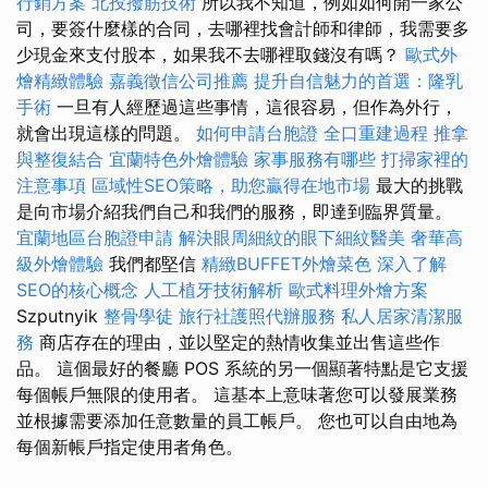
行銷方案
北投撥筋技術
所以我不知道，例如如何開一家公
司，要簽什麼樣的合同，去哪裡找會計師和律師，我需要多
少現金來支付股本，如果我不去哪裡取錢沒有嗎？
歐式外
燴精緻體驗
嘉義徵信公司推薦
提升自信魅力的首選：隆乳
手術
一旦有人經歷過這些事情，這很容易，但作為外行，
就會出現這樣的問題。
如何申請台胞證
全口重建過程
推拿
與整復結合
宜蘭特色外燴體驗
家事服務有哪些
打掃家裡的
注意事項
區域性SEO策略，助您贏得在地市場
最大的挑戰
是向市場介紹我們自己和我們的服務，即達到臨界質量。
宜蘭地區台胞證申請
解決眼周細紋的眼下細紋醫美
奢華高
級外燴體驗
我們都堅信
精緻BUFFET外燴菜色
深入了解
SEO的核心概念
人工植牙技術解析
歐式料理外燴方案
Szputnyik
整骨學徒
旅行社護照代辦服務
私人居家清潔服
務
商店存在的理由，並以堅定的熱情收集並出售這些作
品。 這個最好的餐廳 POS 系統的另一個顯著特點是它支援
每個帳戶無限的使用者。 這基本上意味著您可以發展業務
並根據需要添加任意數量的員工帳戶。 您也可以自由地為
每個新帳戶指定使用者角色。