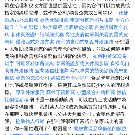
司在治理和稅收方面也提供靈活性，因為它們可以由成員或
指定的經理管理，並作為公司/獨資企業或公司納稅。
便捷
自助式外燴服務
專業牙醫推薦
申請台胞證照片規範
全方位
提升自信的選擇：醫美療程
足底放鬆按摩
台胞證辦理全攻
略
菲律賓簽證申請詳細流程
專注皮膚健康與美容的醫美皮
膚科
優雅西式外燴方案
便利的自助式餐點外燴服務
研究還
可以幫助您識別您的經營理念的潛在風險，並就如何隨著時
間的推移改善您的業務做出明智的決策。
如何挑選SEO關
鍵字
附近牙科診所查詢
泰國簽證所需文件與步驟
多樣化自
助餐外燴服務
宜蘭徵信社推薦
尋找專業的醫美診所讓您更
自信
專業的SEO公司
經絡按摩學習課程
食品卡車新創公司
也比傳統餐廳便宜得多，這使其成為預算較少的人的理想選
擇。
專業外燴服務
高雄牙醫推薦
小型聚會外燴推薦
徵信
社價位參考
餐車是一種移動廚房，可以在街上或活動中為
顧客提供服務。 我對某人如何成為億萬富翁很感興趣，就
在那時，我決定畢業後去公共天然氣公司，希望他們能教
我。
協助找人行蹤
在那裡我學到了富裕企業家成功的基
礎，你一開始遇到了什麼困難？
助您實現品牌價值的數位