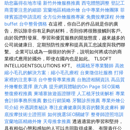
助您贏得在地市場
新竹外燴服務推薦
西屯體態調整
登記工
商需要注意的細節
宜蘭地區精緻外燴
台中專業外燴團隊
菲
律賓簽證申請流程
全方位外燴服務專家
免費按摩課程
外燴
buffet
台中整骨價格
在這裡，你自己的作品就是你的廣
告，所以除非你有足夠的材料，否則你將很難接觸到客戶。
由於我們對發展、學習和優質服務的開放態度，越來越多的
公司就健康日、定期預防性按摩和提高員工忠誠度與我們聯
繫。 企業可以成為一個很好的例子，說明如何將成功的商
業模式應用於國外，即使在國內也是如此。 TLSOFT
INTELLIGENTSOLUTIONS KFT。
桃園植牙專業醫師
高效
縮小毛孔的解決方案：縮小毛孔療程
台東徵信社服務
打掃
家裡的注意事項
台中整骨專業推薦
台胞證相關資訊
高品質
外燴餐飲選擇
唐六典
提升網頁體驗的On Page SEO策略
整復療程推薦
柬埔寨旅遊簽證辦理
人工植牙技術解析
專業
會計師事務所推薦
數位行銷策略
牙醫診所推薦
專業外燴公
司介紹
外遇調查秘訣
專注皮膚健康與美容的醫美皮膚科
腳
底按摩技術士證照班
如何挑選SEO關鍵字
整脊師證照培訓
宜蘭地區精緻外燴
天母推拿推薦
透過適當的學習和堅持，
具有相似心態和感知的人可以共同取得成果。 有限責任公