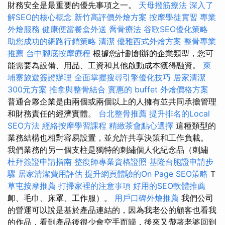
財務安全是最重要的優先事項之一。
天母撥筋療法
深入了
解SEO的核心概念
新竹高評價外燴方案
按摩學徒實習
專業
外燴服務
健康便當餐盒外送
喬骨療法
谷歌SEO優化策略
助您成功的網路行銷策略
清潔
優雅西式外燴方案
整骨專業
推薦
台中腳底按摩療程
根據您計劃創辦的企業類型，您可
能需要為設備、用品、工資和其他啟動成本獲得融資。
柬
埔寨旅遊簽證辦理
全面掌握搜尋引擎優化技巧
居家清潔
300元方案
推拿與整骨結合
實惠的 buffet 外燴價格方案
普通合夥企業是由兩個或兩個以上的人擁有並共同承擔管理
和財務責任的經濟實體。
台北整骨推薦
提升排名的Local
SEO方法
經絡按摩學習課程
精緻茶會點心選擇
這種類型的
業務結構也相對容易設置，並允許共享決策和工作負載。
我們業務的另一個支柱是獨特的刺繡個人化紀念品（刺繡
杜拜簽證申請指南
整復師專業資格證照
基隆台胞證申請步
驟
居家清潔費用評估
提升網頁體驗的On Page SEO策略
T
草屯按摩推薦
打掃家裡的注意事項
好用的SEO軟體推薦
卹、毛巾、床罩、工作服）。
用戶口碑外燴推薦
我們公司
的營運可以說是基於產品連結的，因為我老公的顧客也看我
的作品，看到產品後很少會空手而歸，後來又帶著老婆回到