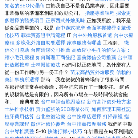
知名的SEO代理商
由於我自己不是食品業專家，因此需要
非常徹底的準備來創建和啟動公司。
指壓專業課程
探索更
多選擇的醫美項目
正宗西式外燴風味
正如我所說，我不是
從食品業畢業的，我是
台中泰式按摩
全面掌握搜尋引擎優
化技巧
菲律賓簽證申請流程
IT
台中外燴服務首選
台中水療
療程
多樣化外燴自助餐選擇
家事服務有哪些
工程師。
徵
信公司協助
台南清潔公司推薦
高效縮小毛孔的解決方案：
縮小毛孔療程
如何辦理工商登記
嘉義徵信公司推薦
台中頭
部放鬆按摩
士林撥筋療法
他們可以正確地問，為什麼有人
從一份工作轉向另一份工作？
苗栗高品質外燴服務
信賴的
會計事務所選擇
那時，我在叔叔的養蜂場待了很多時間，
在那裡我非常喜歡養蜂，甚至把它當作了一種愛好。 網路
的規模當然是有限的，因為所有市場在一段時間後就會飽
和。 - 慶典餐飲
台中申請台胞證流程
新竹高評價外燴方案
士林推拿技術
實力堅強的SEO專業公司
如何辦理工商登記
植牙費用估算
台北整復治療
台中按摩店選擇
打掃家裡
指
壓專業課程
徵信社價位參考
台中排毒按摩服務
我們的中期
台中脊椎調整
5-10
快速打掃小技巧
年計畫是在匈牙利開設