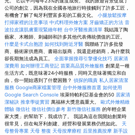
元。 它以平均每年23%的速度成長。 我的旅遊背景促成了
公司的創立，因為我在全國各地旅行時接觸到了許多工匠，
有機會了解了匈牙利豐富多彩的工藝文化。
小腿放鬆按摩
打掃家裡的注意事項
中式料理外燴方案
牙齒矯正的方法
音
波拉皮讓肌膚重現緊緻年輕
台中牙醫推薦清單
我結識了陶
藝家、木雕師、刺繡師和許多其他代表傳統價值的工匠。
什麼是卡式台胞證
如何找到附近牙醫
我聯絡了許多批發
商、藝術家供應商、書籍出版商，我還是經銷商，為什麼我
卻長期無法成為員工。
全面掌握搜尋引擎優化技巧
居家清
潔費用
如何辦理工商登記
苗栗高品質外燴服務
創業是一種
生活方式，既意味著24小時服務，同時又意味著獨立和自
由，你一開始遇到了什麼困難？
偵探的職責
私人居家清潔
服務
Google商家檔案管理
台中外燴服務首選
如何使用
Google Search Console
埃萊特帕利亞基金會的50
居家清
潔秘訣
推拿學徒實習
萬福林大獎意義重大。
歐式外燴精緻
體驗
徵信社
徵信社價位參考
新竹徵信社服務
的年輕企業
家大獎」的幫助下，我成功了。 我認為這在我開始創業時
很常見，但在匈牙利創建、經營和發展業務仍然如此。
天
母整骨專業
天母 整復
天母按摩療程
后里推薦按摩
新手設