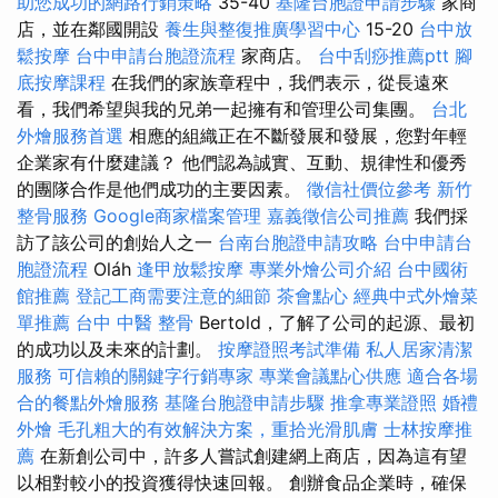
助您成功的網路行銷策略
35-40
基隆台胞證申請步驟
家商
店，並在鄰國開設
養生與整復推廣學習中心
15-20
台中放
鬆按摩
台中申請台胞證流程
家商店。
台中刮痧推薦ptt
腳
底按摩課程
在我們的家族章程中，我們表示，從長遠來
看，我們希望與我的兄弟一起擁有和管理公司集團。
台北
外燴服務首選
相應的組織正在不斷發展和發展，您對年輕
企業家有什麼建議？ 他們認為誠實、互動、規律性和優秀
的團隊合作是他們成功的主要因素。
徵信社價位參考
新竹
整骨服務
Google商家檔案管理
嘉義徵信公司推薦
我們採
訪了該公司的創始人之一
台南台胞證申請攻略
台中申請台
胞證流程
Oláh
逢甲放鬆按摩
專業外燴公司介紹
台中國術
館推薦
登記工商需要注意的細節
茶會點心
經典中式外燴菜
單推薦
台中 中醫 整骨
Bertold，了解了公司的起源、最初
的成功以及未來的計劃。
按摩證照考試準備
私人居家清潔
服務
可信賴的關鍵字行銷專家
專業會議點心供應
適合各場
合的餐點外燴服務
基隆台胞證申請步驟
推拿專業證照
婚禮
外燴
毛孔粗大的有效解決方案，重拾光滑肌膚
士林按摩推
薦
在新創公司中，許多人嘗試創建網上商店，因為這有望
以相對較小的投資獲得快速回報。 創辦食品企業時，確保