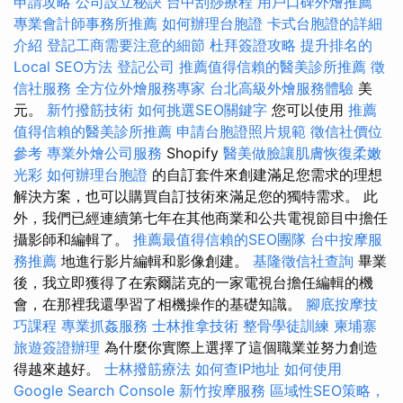
申請攻略
公司設立秘訣
台中刮痧療程
用戶口碑外燴推薦
專業會計師事務所推薦
如何辦理台胞證
卡式台胞證的詳細
介紹
登記工商需要注意的細節
杜拜簽證攻略
提升排名的
Local SEO方法
登記公司
推薦值得信賴的醫美診所推薦
徵
信社服務
全方位外燴服務專家
台北高級外燴服務體驗
美
元。
新竹撥筋技術
如何挑選SEO關鍵字
您可以使用
推薦
值得信賴的醫美診所推薦
申請台胞證照片規範
徵信社價位
參考
專業外燴公司服務
Shopify
醫美做臉讓肌膚恢復柔嫩
光彩
如何辦理台胞證
的自訂套件來創建滿足您需求的理想
解決方案，也可以購買自訂技術來滿足您的獨特需求。 此
外，我們已經連續第七年在其他商業和公共電視節目中擔任
攝影師和編輯了。
推薦最值得信賴的SEO團隊
台中按摩服
務推薦
地進行影片編輯和影像創建。
基隆徵信社查詢
畢業
後，我立即獲得了在索爾諾克的一家電視台擔任編輯的機
會，在那裡我還學習了相機操作的基礎知識。
腳底按摩技
巧課程
專業抓姦服務
士林推拿技術
整骨學徒訓練
柬埔寨
旅遊簽證辦理
為什麼你實際上選擇了這個職業並努力創造
得越來越好。
士林撥筋療法
如何查IP地址
如何使用
Google Search Console
新竹按摩服務
區域性SEO策略，