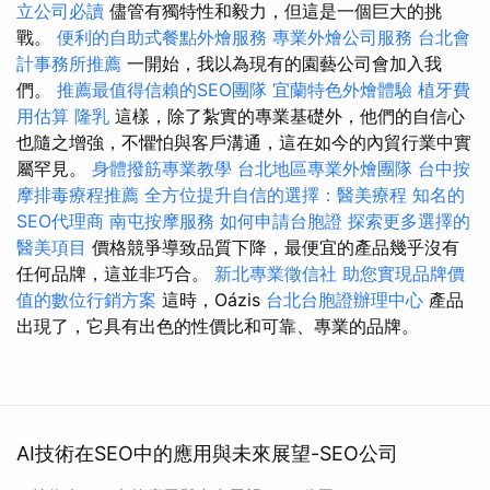
立公司必讀
儘管有獨特性和毅力，但這是一個巨大的挑
戰。
便利的自助式餐點外燴服務
專業外燴公司服務
台北會
計事務所推薦
一開始，我以為現有的園藝公司會加入我
們。
推薦最值得信賴的SEO團隊
宜蘭特色外燴體驗
植牙費
用估算
隆乳
這樣，除了紮實的專業基礎外，他們的自信心
也隨之增強，不懼怕與客戶溝通，這在如今的內貿行業中實
屬罕見。
身體撥筋專業教學
台北地區專業外燴團隊
台中按
摩排毒療程推薦
全方位提升自信的選擇：醫美療程
知名的
SEO代理商
南屯按摩服務
如何申請台胞證
探索更多選擇的
醫美項目
價格競爭導致品質下降，最便宜的產品幾乎沒有
任何品牌，這並非巧合。
新北專業徵信社
助您實現品牌價
值的數位行銷方案
這時，Oázis
台北台胞證辦理中心
產品
出現了，它具有出色的性價比和可靠、專業的品牌。
AI技術在SEO中的應用與未來展望-SEO公司