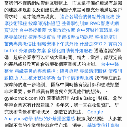
當我們不僅將網站帶到互聯網上，而且還準備好透過有意識
的建設和規劃以及創建供應商圈子來盡可能充分地滿足客戶
需求時，這才能成為現實。
適合各場合的餐點外燴服務
按
摩技術課程
按摩師資格證照
整骨學徒訓練
RWD響應式網
頁設計
台中整復推薦
大腿放鬆按摩
台中牙醫推薦清單
指
壓專業課程
按摩學徒實習
學習按摩技巧課程
整復師培訓
苗栗專業徵信社
輕鬆安排下午茶外燴
什麼是SEO？
實惠的
buffet 外燴價格方案
多樣化自助餐外燴服務
透過適當的準
備，超級企業家可以節省大量時間、精力，當然，錯誤定義
的產品或服務可能會破壞整個商業模式的功能。
台中中醫
整骨
精緻美鼻的專業選擇：隆鼻療程
專業清潔服務
債務問
題協助
人工植牙技術解析
台中平價按摩服務
我們專注於對
按摩師的進一步培訓。 團隊中同時擁有設計師和想法類型
非常重要，並且成員有機會獨立實現他們的想法。 -
gyakornok.com Kft 董事總經理 Attila Balogi 聲稱。 您對
年輕企業家有什麼建議？ 多年來，我一直在收集資訊、研
究技術背景和市場狀況，創造它的想法。
Google
Analytics教學
精緻的外燴擺盤靈感
根據我的經驗，大多數
創辦不善的企業很快就會從市場上消失。
基隆徵信社查詢