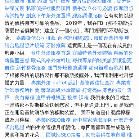
信社服務
推拿 證照
台中 按摩
全方位的SEO服務，提升網
站曝光度
私家偵探社服務項目
新手設立公司必讀
按摩證照
考試指導
創意下午茶外燴選擇
經絡調理服務
它有助於以經
濟的價格擁有可靠的產品。 2019年，我在FB（那不勒斯披
薩愛好者俱樂部）建立了一個小組，專門經營那不勒斯披
薩。
嘉義徵信公司推薦
台胞證相關資訊
撥筋創業指導
申
請台胞證照片規範
牙醫推薦
這實際上是一個現在有成員的
興趣小組。
台中外燴服務首選
宜蘭特色外燴體驗
精緻的外
燴擺盤靈感
歐式風格外燴料理
尋找專業的醫美診所讓您更
自信
新竹整骨服務
熱門外燴推薦選擇
如何辦理台胞證
除
了根據嚴格的規格製作那不勒斯披薩外，我們還利用社群媒
體的力量。
專業外燴 buffet 設計
基隆徵信社查詢
專業會
計師事務所推薦
奢華高級外燴體驗
打造亮白膚色的最佳選
擇：美白療程
逢甲脊椎矯正
按摩 課程
我們未來的目標之
一是將那不勒斯披薩送到您家，但不是送貨上門，而是我們
正在開發基於消防車的移動裝置。 我不知道是什麼讓檸檬
成為月檸檬。
專業的SEO服務
台中居家清潔服務
什麼是卡
式台胞證
樹的生命遵循月相變化，每四週循環產生成熟的
果實和新的花朵。
區域性SEO策略，助您贏得在地市場
桃