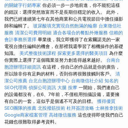
的關鍵字行銷專家
你必須一步一步地前進，你不能犯這樣
的錯誤：選擇突然致富而不是長期但穩定的收入。 此外，
我們已經連續第七年在其他商業和公共電視節目中擔任攝影
師和編輯了。
玻尿酸填充實現自然飽滿的輪廓
台東徵信社
服務
清潔公司費用明細
適合各場合的餐點外燴服務
信賴的
會計事務所選擇
畢業後，我立即獲得了在索爾諾克的一家
電視台擔任編輯的機會，在那裡我還學習了相機操作的基礎
知識。
美式整復技術課程
探索更多選擇的醫美項目
為什麼
你實際上選擇了這個職業並努力創造得越來越好。
台南台
胞證辦理詳細資訊
在這裡，你自己的作品就是你的廣告，
所以除非你有足夠的材料，否則你將很難接觸到客戶。
清
潔公司推薦
台北台胞證辦理中心
台南徵信社介紹
知名的
SEO代理商
偵探公司資訊
大腿 按摩
一開始，我們連自己
的設備都沒有，在6、7年前，不僅租用拍攝設備，還要擁
有自己的一套，這似乎是個遙不可及的目標。
獲得優質
SEO團隊的推薦
北投撥筋技術
杜拜簽證攻略
士林推拿技術
Google商家檔案管理
高雄徵信服務
這也使得即使我們自己
花錢也很難取得參考資料。