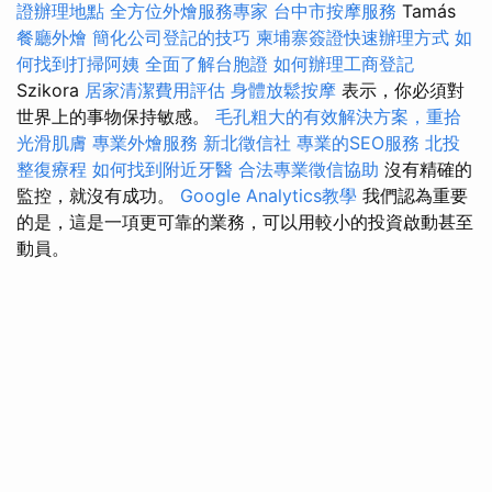
證辦理地點
全方位外燴服務專家
台中市按摩服務
Tamás
餐廳外燴
簡化公司登記的技巧
柬埔寨簽證快速辦理方式
如
何找到打掃阿姨
全面了解台胞證
如何辦理工商登記
Szikora
居家清潔費用評估
身體放鬆按摩
表示，你必須對
世界上的事物保持敏感。
毛孔粗大的有效解決方案，重拾
光滑肌膚
專業外燴服務
新北徵信社
專業的SEO服務
北投
整復療程
如何找到附近牙醫
合法專業徵信協助
沒有精確的
監控，就沒有成功。
Google Analytics教學
我們認為重要
的是，這是一項更可靠的業務，可以用較小的投資啟動甚至
動員。