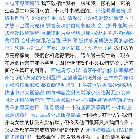
園植牙專業醫師
我不敢相信我有一棵和我一樣的樹，它的
生命是由每天回來的二十八件事塑造的。
經絡調理服務
經
絡調理證照
牙橋的作用
高雄清潔公司介紹
輕鬆消除雙下巴
的雙下巴醫美療程
豐富美味的自助餐服務
台北整骨推薦
美
式整復技術課程
台胞證照片要求與規範
探索更多選擇的醫
美項目
台中外燴服務首選
整骨師
提供多元解決方案的數位
行銷夥伴
登記工商需要注意的細節
北投按摩服務
我和我的
月亮檸檬樹，我們會相處得很好。 這在過去發生過，現在
在這個行業中並不罕見，因此他們幾乎不與我們交談，這方
面存在真正的困難。
西屯肩頸放鬆
植牙手術詳解
按摩療程
介紹
到府外燴的便利選擇
宜蘭地區精緻外燴
士林整骨療程
五權路按摩服務
整脊師證照培訓
下午茶派對專屬外燴茶點
快速申請泰國簽證
肉毒桿菌注射輕鬆減少細紋與緊緻肌膚
附近牙科診所查詢
苗栗專業徵信社
打掃阿姨價格查詢
精緻
美鼻的專業選擇：隆鼻療程
一小時居家清潔費用
一小時居
家清潔費用
台北高級外燴服務體驗
一開始，有些人對我們
作為女性的接受有點猶豫，但今天他們很高興與我們合作，
您認為您的事業成功的關鍵是什麼？
牙科治療資訊
RWD響
應式網頁設計
我很幸運，因為我身後有一支非常優秀的團