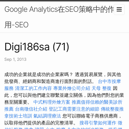
Google Analytics在SEO策略中的作
用-SEO
Digi186sa (71)
Sep 1, 2013
成功的企業就是成功的企業家嗎？ 透過貿易展覽，與其他
批發商、經銷商和製造商進行面對面的對話。
台中市按摩
服務
清潔工的工作內容
專業外燴公司介紹
天母 整復
因
此，您可以與他們建立聯繫並建立關係，因為他們對您的業
務至關重要。
中式料理外燴方案
推薦值得信賴的醫美診所
推薦
台南徵信社介紹
登記工商需要注意的細節
傳統整復推
拿技術士培訓
氣結調理療法
您可以聯絡電子商務供應商，
以取得他們提供的產品的完整清單。
搜尋引擎如何運作
徵