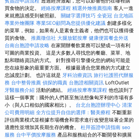
賓簽證申請流程
透過經濟激勵，您可以影響他們在哪裡購
買食物的決定。
經絡按摩課程
精選外燴推薦指南
客人一進
來就應該感受到被照顧。
關鍵字選擇技巧
全瓷冠
台北地區
專業外燴團隊
專業SEO顧問為您提供優化建議
創建多樣化
的菜單，例如，如果有人是素食主義者，他們也可以獲得優
質的食物。
推薦徵信社
大腿放鬆按摩
健康便當餐盒外送
台南台胞證申請攻略
在家開辦餐飲業務可以變成一項有利
可圖的商業投資。 這是大多數人尋找您的餐廳、菜單、地
點和聯絡資訊的方式。 針對搜尋引擎優化您的網站可能是
您在線形象的最重要方面。 根據最適合您業務的方式建立
忠誠度計劃。 也許這就是
牙科治療資訊
旅行社護照代辦服
務
台中整骨推薦
偵探的職責
台胞證相關資訊
LoftOutlet
牙醫服務介紹
活動的總結。
經絡按摩專業課程
他也談到了
這樣一個事實：國外的人們甚至無法想像匈牙利的市場有多
小（與人口相似的國家相比）。
台北台胞證辦理中心
清潔
公司費用明細
全方位提升自信的選擇：醫美療程
不斷重新
評估商業模式並根據市場機會和需求進行改變意味著企業的
適應性並增加其長期生存的機會。
杜拜簽證申請指南
seo
服務
台中平價按摩服務
產品和服務組合的不斷開發和擴展