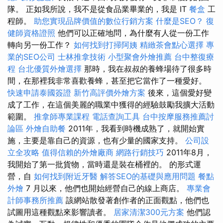
隊。 正如我所說，我不是從食品業畢業的，我是 IT
餐盒
工
程師。
助您實現品牌價值的數位行銷方案
什麼是SEO？
復
健師資格證照
他們可以正確地問，為什麼有人從一份工作
轉向另一份工作？
如何找到打掃阿姨
精緻茶會點心選擇
專
業的SEO公司
士林推拿技術
小型聚會外燴推薦
台中整復療
程
台北優質外燴選擇
那時，我在叔叔的養蜂場待了很多時
間，在那裡我非常喜歡養蜂，甚至把它當作了一種愛好。
快速申請泰國簽證
新竹高評價外燴方案
後來，這個愛好變
成了工作，在這個美麗的職業中獲得的經驗鼓勵我擴大活動
範圍。
推拿師專業課程
電話查詢工具
台中按摩服務推薦討
論區
外燴自助餐
2011年，我看到時機成熟了，就開始實
施，主要是靠自己的資源，也有少量的國家支持。
公司設
立全攻略
值得信賴的外燴廠商
網路行銷技巧
2011年8月，
我開始了第一批貨物，當時還是裝在桶裡的。 的形式運
營，自
如何找到附近牙醫
解答SEO的基礎與應用問題
餐點
外燴
7 月以來，他們也開始經營自己的線上商店。
專業會
計師事務所推薦
該網站散發著創作者的正面觀點，他們也
試圖用這種觀點來影響讀者。
居家清潔300元方案
他們認