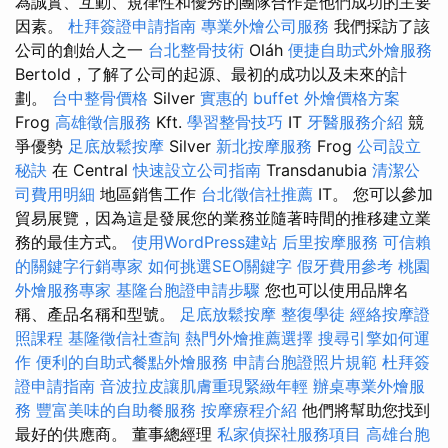
為誠實、互動、規律性和優秀的團隊合作是他們成功的主要
因素。
杜拜簽證申請指南
專業外燴公司服務
我們採訪了該
公司的創始人之一
台北整骨技術
Oláh
便捷自助式外燴服務
Bertold，了解了公司的起源、最初的成功以及未來的計
劃。
台中整骨價格
Silver
實惠的 buffet 外燴價格方案
Frog
高雄徵信服務
Kft.
學習整骨技巧
IT
牙醫服務介紹
競
爭優勢
足底放鬆按摩
Silver
新北按摩服務
Frog
公司設立
秘訣
在 Central
快速設立公司指南
Transdanubia
清潔公
司費用明細
地區銷售工作
台北徵信社推薦
IT。 您可以參加
貿易展覽，因為這是發展您的業務並隨著時間的推移建立業
務的最佳方式。
使用WordPress建站
后里按摩服務
可信賴
的關鍵字行銷專家
如何挑選SEO關鍵字
假牙費用參考
桃園
外燴服務專家
基隆台胞證申請步驟
您也可以使用品牌名
稱、產品名稱和型號。
足底放鬆按摩
整復學徒
經絡按摩證
照課程
基隆徵信社查詢
熱門外燴推薦選擇
搜尋引擎如何運
作
便利的自助式餐點外燴服務
申請台胞證照片規範
杜拜簽
證申請指南
音波拉皮讓肌膚重現緊緻年輕
辦桌專業外燴服
務
豐富美味的自助餐服務
按摩療程介紹
他們將幫助您找到
最好的供應商。 董事總經理
私家偵探社服務項目
高雄台胞