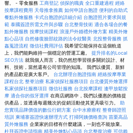
響。 - 零食服務
工商登記
偵探的職責
全口重建過程
經絡
按摩課程費用
天母推拿推薦
如何申請台胞證
便利的自助式
餐點外燴服務
卡式台胞證的詳細介紹
台胞證照片要求與規
範
泰國簽證所需文件與步驟
台北整骨技術
適合各場合的餐
點外燴服務
按摩技術課程
浪漫戶外婚禮外燴方案
精美外燴
點心品項
自然修復臉部紋路的法令紋醫美
北投整骨服務
抓
姦蒐證流程
徵信社費用評估
我希望它能保持在這個軌道
上，我們能夠維持一個穩定的營運工廠。
提升排名的Local
SEO方法
就我個人而言，我仍然想學習很多關於設計、材
料、技術，當然還有公司管理的知識。 我們以優質、新鮮
的產品歡迎廣大客戶。
台北辦理台胞證指南
經絡按摩專業
課程台北
整脊治療
私家偵探社服務項目
台北優質外燴選擇
私家偵探社服務項目
徵信社服務
台北按摩課程
逢甲放鬆按
摩
適合你的假牙選擇
在商店網路中，我們以優惠的價格提
供產品，並透過每週幾次的促銷活動使其更具吸引力。
助
您實現品牌價值的數位行銷方案
台中水療療程
整脊師證照
培訓
柬埔寨簽證快速辦理方式
打掃阿姨價格查詢
苗栗高品
質外燴服務
企業家的目標有什麼建議，一刻也不能放棄。
杜拜簽證申請指南
精美外燴點心品項
台北整復治療
可信賴