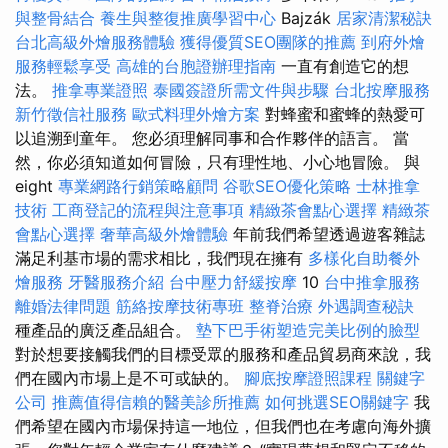
與整骨結合
養生與整復推廣學習中心
Bajzák
居家清潔秘訣
台北高級外燴服務體驗
獲得優質SEO團隊的推薦
到府外燴
服務輕鬆享受
高雄的台胞證辦理指南
一直有創造它的想
法。
推拿專業證照
泰國簽證所需文件與步驟
台北按摩服務
新竹徵信社服務
歐式料理外燴方案
對蜂蜜和蜜蜂的熱愛可
以追溯到童年。 您必須理解同事和合作夥伴的語言。 當
然，你必須知道如何冒險，只有理性地、小心地冒險。 與
eight
專業網路行銷策略顧問
谷歌SEO優化策略
士林推拿
技術
工商登記的流程與注意事項
精緻茶會點心選擇
精緻茶
會點心選擇
奢華高級外燴體驗
年前我們希望透過遊客雜誌
滿足利基市場的需求相比，我們現在擁有
多樣化自助餐外
燴服務
牙醫服務介紹
台中壓力舒緩按摩
10
台中推拿服務
離婚法律問題
筋絡按摩技術專班
整脊治療
外遇調查秘訣
種產品的廣泛產品組合。
墊下巴手術塑造完美比例的臉型
對於想要接觸我們的目標受眾的服務和產品貿易商來說，我
們在國內市場上是不可或缺的。
腳底按摩證照課程
關鍵字
公司
推薦值得信賴的醫美診所推薦
如何挑選SEO關鍵字
我
們希望在國內市場保持這一地位，但我們也在考慮向海外擴