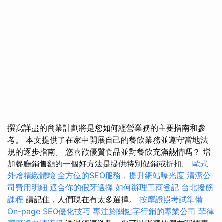
撰寫詳盡的商業計劃將是您如何經營業務的主要指南和參
考。 本文提供了在家中開展自己的餐飲業務並遵守當地法
規的逐步指南。 您喜歡優質食品並對餐飲充滿熱情嗎？ 增
加餐廳銷售額的一個好方法是提供特別促銷或折扣。
歐式
外燴精緻體驗
全方位的SEO服務，提升網站曝光度
清潔公
司費用明細
適合你的假牙選擇
如何辦理工商登記
台北撥筋
課程
請記住，人們現在有太多選擇。
按摩證照考試準備
On-page SEO優化技巧
專注於關鍵字行銷的專業公司
菲律