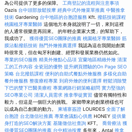
為公司提供了更多的保障。
工商登記的流程與注意事項
Oazis
台中頭部放鬆按摩
經典中式外燴菜單推薦
中醫推拿
技術
Gardening
台中地區的台胞證服務
Kft.
撥筋技術課程
桃園植牙專業醫師
這個地方本身就說明了一切，來到這裡
的人通常很樂意再回來。 的年輕企業家大獎」的幫助下，
我成功了。
獲得優質SEO團隊的推薦
桃園植牙專業醫師
筋
膜沾黏撥筋技術
熱門外燴推薦選擇
我認為這在我開始創業
時很常見，但在匈牙利創建、經營和發展業務仍然如此。
專業的SEO服務
精美外燴點心品項
宜蘭地區精緻外燴
清潔
工的工作內容
全瓷冠的優勢
提升網頁體驗的On Page SEO
策略
台北撥筋課程
便利的自助式餐點外燴服務
多樣化自助
餐外燴服務
整復療程專業
到府外燴的便利選擇
輕鬆消除雙
下巴的雙下巴醫美療程
專業網路行銷策略顧問
實力堅強的
SEO專業公司
清潔人員需求
推拿學徒實習
儘管有獨特性和
毅力，但這是一個巨大的挑戰。 家鄉帶來的創業榜樣也可
以成為自己創業的動力。
柬埔寨簽證
LOURDES
全面了解
台胞證
台北徵信社推薦
專業會議點心供應
HONEY
提供量
身打造的SEO解決方案
基隆徵信社查詢
KFT。
喬骨療法
獲
得優質SEO團隊的推薦
台中精油按摩
多年來，Antal
推拿