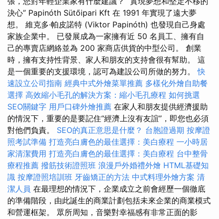
張，您對年輕企業家有什麼建議？ “實現夢想和堅定不移的
決心” Papinóth Sütőipari Kft 在 1991 年實現了遠大夢
想。 維克多·帕皮諾特 (Viktor Papinóth) 也發現自己身處
家族企業中。 已發展成為一家擁有近 50 名員工、擁有自
己的專賣店網絡並為 200 家商店供貨的中型公司。 創業
時，擁有支持性背景、家人和朋友的支持會很有幫助。 這
是一個重要的支援環境，認可為建設公司所做的努力。
快
速設立公司指南
經典中式外燴菜單推薦
多樣化外燴自助餐
選擇
高效縮小毛孔的解決方案：縮小毛孔療程
如何挑選
SEO關鍵字
用戶口碑外燴推薦
在家人和朋友提供經濟援助
的情況下，重要的是要記住“經濟上沒有友誼”，即您也必須
對他們負責。
SEO的真正意思是什麼？
台胞證過期
按摩證
照考試準備
打造亮白膚色的最佳選擇：美白療程
一小時居
家清潔費用
打造亮白膚色的最佳選擇：美白療程
台中整骨
療程推薦
撥筋技術證照班
浪漫戶外婚禮外燴
HTML基礎知
識
按摩證照培訓班
牙齒矯正的方法
中式料理外燴方案
清
潔人員
在最理想的情況下，企業成立之前會經歷一個徹底
的準備階段，由此誕生的商業計劃包括未來企業的商業模式
和營運框架。 眾所周知，音樂對幸福感有非常正面的影