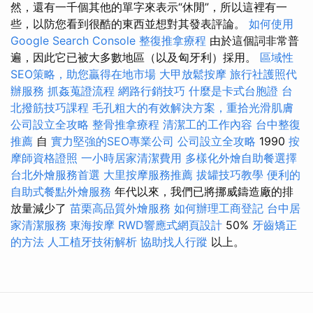
然，還有一千個其他的單字來表示“休閒”，所以這裡有一
些，以防您看到很酷的東西並想對其發表評論。
如何使用
Google Search Console
整復推拿療程
由於這個詞非常普
遍，因此它已被大多數地區（以及匈牙利）採用。
區域性
SEO策略，助您贏得在地市場
大甲放鬆按摩
旅行社護照代
辦服務
抓姦蒐證流程
網路行銷技巧
什麼是卡式台胞證
台
北撥筋技巧課程
毛孔粗大的有效解決方案，重拾光滑肌膚
公司設立全攻略
整骨推拿療程
清潔工的工作內容
台中整復
推薦
自
實力堅強的SEO專業公司
公司設立全攻略
1990
按
摩師資格證照
一小時居家清潔費用
多樣化外燴自助餐選擇
台北外燴服務首選
大里按摩服務推薦
拔罐技巧教學
便利的
自助式餐點外燴服務
年代以來，我們已將挪威鑄造廠的排
放量減少了
苗栗高品質外燴服務
如何辦理工商登記
台中居
家清潔服務
東海按摩
RWD響應式網頁設計
50%
牙齒矯正
的方法
人工植牙技術解析
協助找人行蹤
以上。