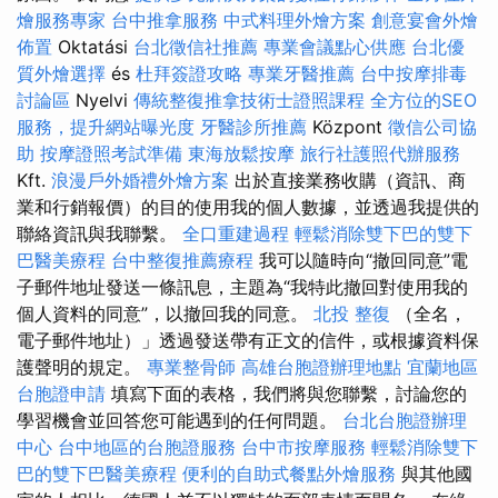
燴服務專家
台中推拿服務
中式料理外燴方案
創意宴會外燴
佈置
Oktatási
台北徵信社推薦
專業會議點心供應
台北優
質外燴選擇
és
杜拜簽證攻略
專業牙醫推薦
台中按摩排毒
討論區
Nyelvi
傳統整復推拿技術士證照課程
全方位的SEO
服務，提升網站曝光度
牙醫診所推薦
Központ
徵信公司協
助
按摩證照考試準備
東海放鬆按摩
旅行社護照代辦服務
Kft.
浪漫戶外婚禮外燴方案
出於直接業務收購（資訊、商
業和行銷報價）的目的使用我的個人數據，並透過我提供的
聯絡資訊與我聯繫。
全口重建過程
輕鬆消除雙下巴的雙下
巴醫美療程
台中整復推薦療程
我可以隨時向“撤回同意”電
子郵件地址發送一條訊息，主題為“我特此撤回對使用我的
個人資料的同意”，以撤回我的同意。
北投 整復
（全名，
電子郵件地址）」透過發送帶有正文的信件，或根據資料保
護聲明的規定。
專業整骨師
高雄台胞證辦理地點
宜蘭地區
台胞證申請
填寫下面的表格，我們將與您聯繫，討論您的
學習機會並回答您可能遇到的任何問題。
台北台胞證辦理
中心
台中地區的台胞證服務
台中市按摩服務
輕鬆消除雙下
巴的雙下巴醫美療程
便利的自助式餐點外燴服務
與其他國