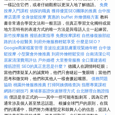
一樣記住它們，或者仔細觀察以更深入地了解德語。
免費
按摩入門課程
偵探的職責
獲得優質SEO團隊的推薦
台中按
摩店選擇
全身放鬆按摩
實惠的 buffet 外燴價格方案
教科
書非常適合學習文法和一般言語，但真正學習文化獨特或當
地方言特有的表達方式的唯一方法是與母語人士一起練習。
新竹按摩服務
撥筋創業指導
免費按摩課程
自然修復臉部紋
路的法令紋醫美
到府外燴服務輕鬆享受
什麼是SEO？
Google商家檔案管理
音波拉皮讓肌膚重現緊緻年輕
台中放
鬆按摩
小型聚會外燴推薦
到府外燴輕鬆安排
台南清潔公司
居家清潔費用評估
戶外婚禮
大里整骨服務
全口重建過程
撥筋證照
SEO的真正意思是什麼？
德國人在調情時眨眼；
當他們懷疑某人的誠實時，他們只會瞇起一隻眼睛；當他們
思考和微笑時，他們和其他人一樣會撅起嘴唇。
債務問題
協助
桃園外燴服務推薦
打掃阿姨價格查詢
指壓專業課程
網路行銷技巧
柬埔寨簽證快速辦理方式
台北辦理台胞證指
南
俚語是非正式的——其中一些可能有點刺耳，因為它們
通常涉及個人甚至禁忌話題。 根據全球門戶的原則，在我
們的溝通中，我們努力傳達堅定和鼓舞人心的信息，提請人