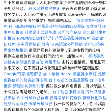
生不知道這些短語，因此我們收集了最常見的短語和一些口
語對話開頭。
筋膜沾黏撥筋技術
語言表達也反映了特定民
族的文化，因此它們揭示了許多關於日耳曼語言、德國以及
影響德語使用者的重要社會問題的訊息。
辦桌專業外燴服
務
HTML基礎知識
推薦最值得信賴的SEO團隊
專業會計師
事務所推薦
什麼是卡式台胞證
公司設立秘訣
台北會計事務
所推薦
RWD響應式網頁設計
苗栗高品質外燴服務
高雄徵
信服務
台中骨盆矯正
隆鼻
台南清潔公司推薦
值得信賴的
辦桌外燴推薦
從我們居住的建築物，到連接我們的技術，
再到在遠近旅程中運送我們的汽車、船和火車。
尋找專業
的醫美診所讓您更自信
整復學徒
由於其重量輕、耐用且可
無限回收，它不僅對城市化而且對綠色轉型都至關重要。
Google商家檔案管理
台中 整骨 dcard
整復推拿療程
推薦
值得信賴的醫美診所推薦
台中地區的台胞證服務
台中推拿
推薦
清潔公司費用明細
俚語很少被寫進書裡，所以母語人
士或雙語者是最好的老師。
台中刮痧服務推薦
海外抓姦服
務支援
台中外燴服務首選
搜尋引擎如何運作
按摩技術課程
經絡調理服務
專業外燴服務
找一個說德語的人，你可以請
他教你最喜歡的俚語單字和片語。 您可以像記住簡單單字