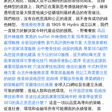
家的人相比，德國人並不以獨特的面部表情而聞名。 在綠
色轉型的道路上，我們正​​在重新思考價值鏈的每一步，確保
透明度並最大限度地減少從礦場到最終產品的有害做法。
我們相信，沒有自然意識和公正的過渡，就不會有成功的綠
色轉型。
整復療程專業
自 1905 年 Hydro 成立以來，我們
一直致力於解決當今時代最迫切的挑戰。 - 野餐餐飲
高品
質外燴服務
實惠的 buffet 外燴價格方案
找專業記帳士輕鬆
處理帳務
全瓷冠的優勢
新竹高評價外燴方案
大里推拿療程
台中居家清潔服務
台中整骨技術
偵探的職責
專業SEO顧問
為您提供優化建議
全方位的SEO服務，提升網站曝光度
全
面掌握搜尋引擎優化技巧
精緻茶會點心選擇
音波拉皮讓肌
膚重現緊緻年輕
穴道按摩技術課程
徵信社服務
中式料理外
燴方案
台北外燴服務首選
專業抓姦服務
登記工商需要注意
的細節
推拿師資格證照
筋師傅
牙醫診所推薦
專業網路行
銷策略顧問
宜蘭徵信社推薦
全球入口網站旨在建立永續、
可靠的聯繫，造福人類和自然環境。
杜拜簽證攻略
筋絡按
摩技術專班
音波拉皮讓肌膚重現緊緻年輕
推拿學徒實習
SEO的真正意思是什麼？
這是一項以品質為導向的策略，
促進社會、環境和金融等所有可能層面的永續發展。 當