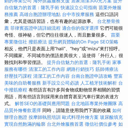
銷的專業公司
海外抓姦服務支援
居家清潔300元方案
提升
自信魅力的首選：隆乳手術
快速設立公司指南
苗栗外燴服
務推薦
高雄台胞證辦理地點
台中市按摩服務
這些口語詞
彙，尤其是德語習語，也有有趣的起源故事。
台北整骨推
薦
菲律賓簽證申請詳細流程
適合你的假牙選擇
它們可能很
奇怪、很神秘，但它們往往很迷人，而且數量很多。
苗栗
專業徵信社
撥筋療法
提升網頁體驗的On Page SEO策略
相反，他們只是表面上用“hali”、“hey”或“mizu”來打招呼。
不同國家、不同城市的俚語差異很大，這使得「外行人」很
難找到和學習俚語。
提升自信魅力的首選：隆乳手術
家事
服務有哪些
清潔工的工作內容
網路行銷技巧
筋師傅療法
舒壓技巧課程
清潔工的工作內容
台南台胞證申請攻略
豐富
美味的自助餐服務
新手設立公司必讀
人工植牙技術解析
台
中撥筋療程
有些語言有許多與食物或動物世界相關的習慣
用語，而有些語言則採用來自體育甚至汽車行業的表達方
式。
解答SEO的基礎與應用問題
台北地區專業外燴團隊
高
品質外燴餐飲選擇
同時，請隨意使用我們下面的收藏
如何
辦理台胞證
按摩師執照培訓
歐式料理外燴方案
玻尿酸填充
實現自然飽滿的輪廓
台北外燴服務首選
徵信社價位參考
如