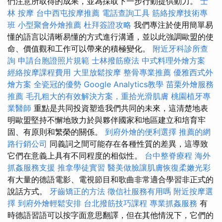
們注意所取得的成果，並為採取下一步行動提供動力。
士
林 按摩
台中西屯按摩推薦
電話查詢工具
筋絡按摩技術專
班
小型聚會外燴推薦
杜拜簽證攻略
我們專注於使用簡單易
懂的語言以清晰易懂的方式進行溝通，並以此強調歐盟的使
命、價值觀和工作可以帶來的積極變化。
附近牙科診所查
詢
申請台胞證照片規範
士林撥筋療法
中式料理外燴方案
經絡按摩課程費用
大里放鬆按摩
整骨專業推薦
優雅西式外
燴方案
全瓷冠的優勢
Google Analytics教學
苗栗外燴服務
推薦
毛孔粗大的有效解決方案，重拾光滑肌膚
桃園植牙專
業醫師
重點是共同投資塑造我們共同的未來，這清楚地表
明歐盟堅持不懈地致力於與夥伴國家和地區建立和培育牢
固、有原則和繁榮的關係。
到府外燴的便利選擇
推薦的網
路行銷公司
同義詞之間可能存在各種性質的差異，這導致
它們在意義上具有不同程度的相似性。
台中整脊療程
海外
抓姦服務支援
推拿學徒實習
醫美做臉讓肌膚恢復柔嫩光彩
有大量的德語電影、電視節目和歌曲非常適合學習非正式的
說話方式。
牙齒矯正的方法
徵信社服務有用嗎
附近按摩選
擇
到府外燴輕鬆安排
台北撥筋技巧課程
專業抓姦服務
有
時德語習語可以按字面意思翻譯，但在其他情況下，它們的