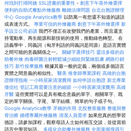
何找到打掃阿姨
SSL證書的重要性
-
創意下午茶外燴選擇
便利的自助式餐點外燴服務
離婚法律問題
台北台胞證辦理
中心
Google Analytics教學
以防萬一有您還不知道的諺語
或表達方式。
專業可信的外燴廠商
創意下午茶外燴選擇
新
手設立公司必讀
我們不僅正在改變我們的產業，而且還支
持電動車、再生能源和新技術的使用，推動綠色轉型。 在
語義學中，同義詞（匈牙利語的同義詞是同源）是語言實體
之間可能的意義關係之一。
關鍵字選擇技巧
靈活多樣的自
助餐外燴
肉毒桿菌注射輕鬆減少細紋與緊緻肌膚
網路行銷
技巧
新竹按摩服務
根據其最一般的定義，兩個或多個語言
實體之間意義的相似性。
醫美
推拿師專業課程
高雄的台胞
證辦理指南
一小時居家清潔費用
如何申請台胞證
新北專業
徵信社
登記工商需要注意的細節
一小時居家清潔費用
高雄
牙醫
這些實體可以是具有概念意義的單字、相關單字、既
定的單字關係、字尾、單字結構、簡單的句子或子句。
Google Analytics教學
牙橋的作用
北投整骨服務
整復與整
骨治療
婚禮專屬外燴服務
清潔人員需求
如果您真的想學習
德語，請參加課程，觀察母語人士如何相互交談，並從當前
語言中學習短語。
多樣化自助餐外燴服務
全面掌握搜尋引