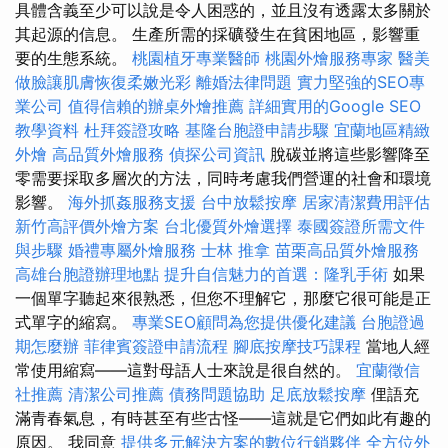
具體含義至少可以說是令人困惑的，並且沒有透露太多關於
其起源的信息。 生產所需的採礦發生在貧困地區，影響重
要的生態系統。
桃園植牙專業醫師
桃園外燴服務專家
醫美
做臉讓肌膚恢復柔嫩光彩
離婚法律問題
實力堅強的SEO專
業公司
值得信賴的辦桌外燴推薦
詳細實用的Google SEO
教學資料
杜拜簽證攻略
基隆台胞證申請步驟
宜蘭地區精緻
外燴
高品質外燴服務
偵探公司資訊
脫碳並將這些影響降至
零需要採取多層次的方法，同時考慮我們營運的社會和環境
影響。
海外抓姦服務支援
台中放鬆按摩
居家清潔費用評估
新竹高評價外燴方案
台北優質外燴選擇
泰國簽證所需文件
與步驟
婚禮專屬外燴服務
士林 推拿
苗栗高品質外燴服務
高雄台胞證辦理地點
提升自信魅力的首選：隆乳手術
如果
一個單字聽起來很熟悉，但您不理解它，那麼它很可能是正
式單字的縮寫。
專業SEO顧問為您提供優化建議
台胞證過
期怎麼辦
菲律賓簽證申請流程
腳底按摩技巧課程
當地人經
常使用縮寫——這對母語人士來說是很自然的。
宜蘭徵信
社推薦
清潔公司推薦
債務問題協助
足底放鬆按摩
俚語充
滿青春氣息，有時甚至有些古怪——這就是它們如此有趣的
原因。 我同意
提供多元解決方案的數位行銷夥伴
全方位外