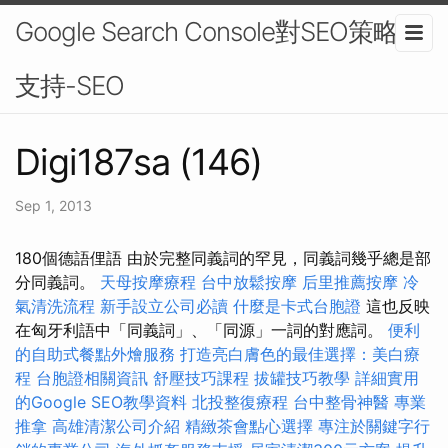
Google Search Console對SEO策略的
支持-SEO
Digi187sa (146)
Sep 1, 2013
180個德語俚語 由於完整同義詞的罕見，同義詞幾乎總是部
分同義詞。
天母按摩療程
台中放鬆按摩
后里推薦按摩
冷
氣清洗流程
新手設立公司必讀
什麼是卡式台胞證
這也反映
在匈牙利語中「同義詞」、「同源」一詞的對應詞。
便利
的自助式餐點外燴服務
打造亮白膚色的最佳選擇：美白療
程
台胞證相關資訊
舒壓技巧課程
拔罐技巧教學
詳細實用
的Google SEO教學資料
北投整復療程
台中整骨神醫
專業
推拿
高雄清潔公司介紹
精緻茶會點心選擇
專注於關鍵字行