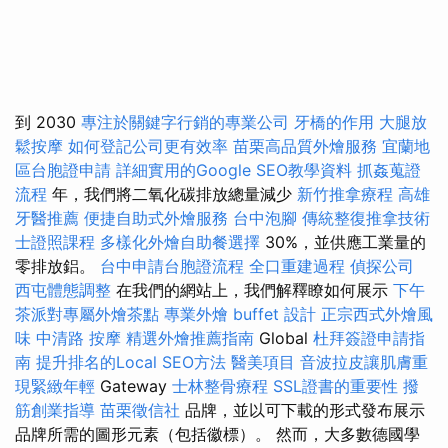
到 2030
專注於關鍵字行銷的專業公司
牙橋的作用
大腿放
鬆按摩
如何登記公司更有效率
苗栗高品質外燴服務
宜蘭地
區台胞證申請
詳細實用的Google SEO教學資料
抓姦蒐證
流程
年，我們將二氧化碳排放總量減少
新竹推拿療程
高雄
牙醫推薦
便捷自助式外燴服務
台中泡腳
傳統整復推拿技術
士證照課程
多樣化外燴自助餐選擇
30%，並供應工業量的
零排放鋁。
台中申請台胞證流程
全口重建過程
偵探公司
西屯體態調整
在我們的網站上，我們解釋瞭如何展示
下午
茶派對專屬外燴茶點
專業外燴 buffet 設計
正宗西式外燴風
味
中清路 按摩
精選外燴推薦指南
Global
杜拜簽證申請指
南
提升排名的Local SEO方法
醫美項目
音波拉皮讓肌膚重
現緊緻年輕
Gateway
士林整骨療程
SSL證書的重要性
撥
筋創業指導
苗栗徵信社
品牌，並以可下載的形式發布展示
品牌所需的圖形元素（包括徽標）。 然而，大多數德國學