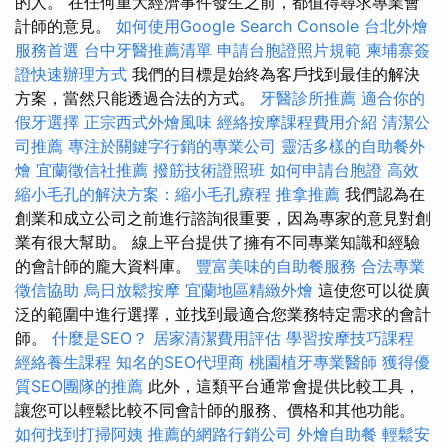
的人。 在任何重大經濟事件發生之前，都值得尋求專業會
計師的意見。
如何使用Google Search Console
台北外燴
服務首選
台中牙醫推薦清單
申請台胞證照片規範
柬埔寨簽
證快速辦理方式
我們的目標是始終為客戶找到最佳的解決
方案，當然只能透過合法的方式。
牙醫診所推薦
適合你的
假牙選擇
正宗西式外燴風味
經絡按摩課程費用介紹
清潔公
司推薦
專注於關鍵字行銷的專業公司
靈活多樣的自助餐外
燴
宜蘭徵信社推薦
撥筋技術證照班
如何申請台胞證
高效
縮小毛孔的解決方案：縮小毛孔療程
推拿推薦
我們認為在
創業和成立公司之前進行諮詢很重要，因為專家的意見對創
業有很大幫助。 線上平台提供了擁有不同專業知識和經驗
的會計師的龐大資料庫。
豐富美味的自助餐服務
合法專業
徵信協助
烏日放鬆按摩
宜蘭地區精緻外燴
這使您可以從廣
泛的範圍中進行選擇，並找到最適合您業務特定需求的會計
師。
什麼是SEO？
居家清潔費用評估
學習按摩技巧課程
經絡養生課程
知名的SEO代理商
桃園植牙專業醫師
獲得優
質SEO團隊的推薦
此外，這類平台通常會提供比較工具，
讓您可以輕鬆比較不同會計師的服務、價格和其他功能。
如何找到打掃阿姨
推薦的網路行銷公司
外燴自助餐
輕鬆安