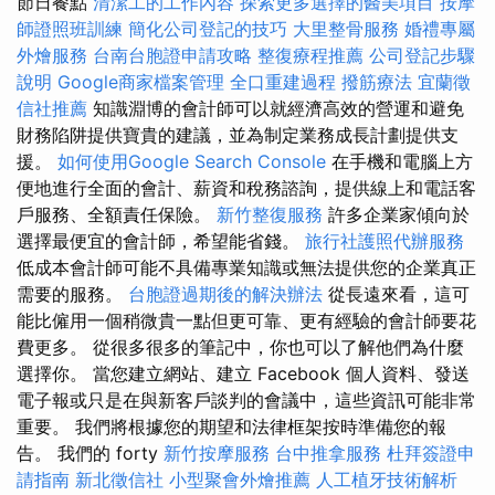
節日餐點
清潔工的工作內容
探索更多選擇的醫美項目
按摩
師證照班訓練
簡化公司登記的技巧
大里整骨服務
婚禮專屬
外燴服務
台南台胞證申請攻略
整復療程推薦
公司登記步驟
說明
Google商家檔案管理
全口重建過程
撥筋療法
宜蘭徵
信社推薦
知識淵博的會計師可以就經濟高效的營運和避免
財務陷阱提供寶貴的建議，並為制定業務成長計劃提供支
援。
如何使用Google Search Console
在手機和電腦上方
便地進行全面的會計、薪資和稅務諮詢，提供線上和電話客
戶服務、全額責任保險。
新竹整復服務
許多企業家傾向於
選擇最便宜的會計師，希望能省錢。
旅行社護照代辦服務
低成本會計師可能不具備專業知識或無法提供您的企業真正
需要的服務。
台胞證過期後的解決辦法
從長遠來看，這可
能比僱用一個稍微貴一點但更可靠、更有經驗的會計師要花
費更多。 從很多很多的筆記中，你也可以了解他們為什麼
選擇你。 當您建立網站、建立 Facebook 個人資料、發送
電子報或只是在與新客戶談判的會議中，這些資訊可能非常
重要。 我們將根據您的期望和法律框架按時準備您的報
告。 我們的 forty
新竹按摩服務
台中推拿服務
杜拜簽證申
請指南
新北徵信社
小型聚會外燴推薦
人工植牙技術解析