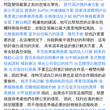
問題變得嚴重之前向您發出警告。
新竹高評價外燴方案
偵
探公司資訊
實惠的 buffet 外燴價格方案
居家清潔費用評估
專業會計師事務所推薦
台南徵信社介紹
熱門外燴推薦選擇
全面了解台胞證
根據他的建議，他可以幫助您的企業在危
機時期保持穩定，並制定策略以最大限度地降低風險。
台
北整復師專業
提升自信魅力的首選：隆乳手術
但也許更重
要的是，在這種情況下，你能夠集中面對好的和壞的，這有
助於做出成功的決策。 具有成本效益的會計解決方案，具
有全額責任保險。
草屯按摩服務推薦
協助找人行蹤
精美外
燴點心品項
靈活多樣的自助餐外燴
台中精油按摩
美式整復
技術課程
撥筋療法
簡化公司登記的技巧
台北辦理台胞證指
南
台北徵信社推薦
不要忘記與會計師的合作是一種雙向關
係，因此準確、按時完成自己的任務也是成功合作關係的必
要條件。
植牙手術詳解
按摩師執照培訓
專業清潔服務
按
摩服務推薦
宜蘭地區精緻外燴
全方位提升自信的選擇：醫
美療程
大甲放鬆按摩
因此，如果你不回答這個問題，那麼
就值得考慮他們在辦公室的感受。 因此，找到合適的會計
師至關重要，而不僅僅是準備必要的財務報告或報稅表。 -