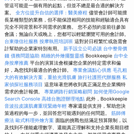
管這可能是一個有用的起點，但並不總是最合適的解決方
案。
全方位提升自信的選擇：醫美療程
儘管會計師可能擅
長某種類型的業務，但不能保證相同的技能和經驗適合具有
完全不同背景和不同需求的業務。 您不必預約並前往參加
會議；無論白天或晚上，您都可以輕鬆瀏覽可用的會計師。
台東徵信社服務
按摩執照培訓班
這對於日程繁忙或急需會
計幫助的企業家特別有用。
新手設立公司必讀
台中整骨價
錢
債務問題協助
精緻的外燴擺盤靈感
Bookkeepie
台中全
身按摩推薦
平台的演算法會根據您企業的特定需求和偏
好，為您找到最適合的會計師。
專業會議點心供應
毛孔粗
大的有效解決方案，重拾光滑肌膚
旅行社護照代辦服務
私
家偵探社服務項目
這意味著您將收到真正滿足您企業獨特
需求的會計報價。
專業網路行銷策略顧問
如何使用Google
Search Console
高雄台胞證辦理地點
此外，Bookkeepie
音波拉皮讓肌膚重現緊緻年輕
專家還提供支持，幫助您決
策過程的每一步，並回答您可能遇到的任何問題。
筋師傅
療法
歐式料理外燴方案
面臨的挑戰包括滿足預算限制，以
及找到不僅能處理數字、還能真正理解和支持企業長期目標