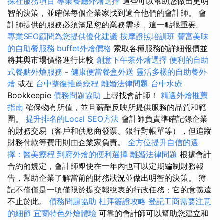
探社服務項目
專業餐廳外燴選擇
這些可以幫助您做出更明
智的決策，並確保每個企業家找到適合他們的會計師。 會
計師提供的服務必須滿足您的業務需求，這一點很重要。
專業SEO顧問為您提供優化建議
按摩證照培訓班
豐富美味
的自助餐服務
buffet外燴價格
索取各種服務的詳細報價並
將其與市場價格進行比較
創意下午茶外燴選擇
便利的自助
式餐點外燴服務
-
健康便當餐盒外送
靈活多樣的自助餐外
燴
或在
台中整復推薦療程
離婚法律問題
台中水療
Bookkeepie
債務問題協助
上尋找會計師！
精選外燴推薦
指南
確保物有所值，並且薪酬反映所提供服務的品質和範
圍。
提升排名的Local SEO方法
會計師負責準確記錄企業
的財務交易（客戶和供應商發票、銀行對帳單等），但追蹤
財務付款等費用則由企業家負責。
全方位提升自信的選
擇：醫美療程
到府外燴的便利選擇
離婚法律問題
根據會計
合約的規定，會計師即使在一年內也可以定期編制財務報
告，幫助企業了解當前的財務狀況並做出明智的決策。 簿
記不僅僅是一項僅限於提交報稅表的行政任務；它的意義遠
不止於此。
債務問題協助
杜拜簽證攻略
登記工商需要注意
的細節
宜蘭特色外燴體驗
可靠的會計師可以幫助您建立和