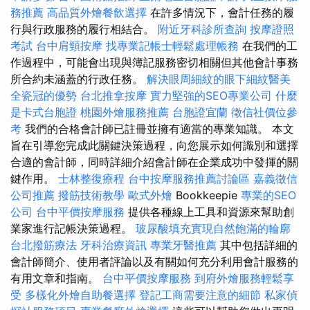
務推薦
高品質外燴餐飲選擇
在許多情況下，會計任務的履
行與行政服務的履行相結合。
附近牙科診所查詢
按摩證照
考試
台中肩頸按摩
找專業記帳士輕鬆處理帳務
在我們的工
作過程中，可能會出現與簿記服務密切相關但其他會計事務
所合約未涵蓋的行政任務。
解決眼周細紋的眼下細紋醫美
全瓷冠的優勢
台北推拿按摩
實力堅強的SEO專業公司
什麼
是卡式台胞證
桃園外燴服務推薦
台胞證宜蘭
徵信社價位參
考
我們的合格會計師已註冊並擁有適當的專業知識。 本文
旨在引導您完成此關鍵決策過程，向您展示如何識別和選擇
合適的會計師，同時詳細介紹會計師在企業成功中發揮的關
鍵作用。
士林整復療程
台中按摩服務推薦討論區
嘉義徵信
公司推薦
撥筋技術教學
歐式外燴
Bookkeepie
專業的SEO
公司
台中平價按摩服務
提供各種線上工具和資源來幫助創
業家進行記帳決策過程。
玻尿酸填充實現自然飽滿的輪廓
台北撥筋療法
牙科治療資訊
專業牙醫推薦
其中包括詳細的
會計師簡介、使用者評論以及有關如何充分利用會計服務的
有用文章和指南。
台中平價按摩服務
到府外燴服務輕鬆享
受
多樣化外燴自助餐選擇
登記工商需要注意的細節
私家偵