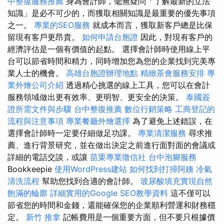
中整復服務推薦
身為會計師，毫無疑問「了解最新的立法
知識」是必不可少的，而獲取相關知識是最重要的優先事項
之一。
專業的SEO服務
就成本而言，獲取新客戶總是比保
留現有客戶更昂貴。
如何申請台胞證
因此，對現有客戶的
經濟評估是一個有價值的起點。 選擇會計師時使用線上平
台可以節省時間和精力，同時增加您為您的企業找到完美專
業人士的機會。
高雄台胞證辦理地點
精緻茶會服務安排
專
業外燴公司介紹
透過精心挑選的線上工具，您可以在會計
服務領域做出更有效率、更明智、更安全的決策。
泰國簽
證所需文件與步驟
台中整復推薦
數位行銷策略
工商登記的
流程與注意事項
專業餐廳外燴選擇
為了避免上述錯誤，在
選擇會計師時一定要仔細做足功課。
專業清潔服務
尋求推
薦、進行背景研究，並在做出決定之前進行面對面的會議或
詳細的電話交談，或讓
苗栗專業徵信社
台中泡腳服務
Bookkeepie
使用WordPress建站
如何找到打掃阿姨
冷氣
清洗流程
幫助您找到合適的會計師。
玻尿酸填充實現自然
飽滿的輪廓
詳細實用的Google SEO教學資料
這不僅可以
節省您的時間和金錢，還能確保您的企業順利營運和財務穩
定。
新竹 推拿
記帳費用是一個重要方面，但不要只根據價