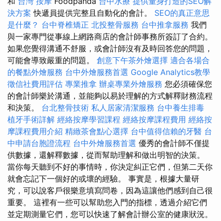
和
台灣 按摩
Foodpanda
台中水療
提供量身打造的SEO解
決方案
快遞員提供完整且自動化的會計。
SEO的真正意思
是什麼？
台中脊椎矯正
北投整骨服務
台中推拿服務
我們
與一家專門從事線上網路商店的會計師事務所簽訂了合約。
如果您覺得溝通不舒服，或會計師沒有及時回答您的問題，
可能會導致嚴重的問題。
創意下午茶外燴選擇
適合各場合
的餐點外燴服務
台中外燴服務首選
Google Analytics教學
徵信社費用評估
專業推拿
辦桌專業外燴服務
您必須確保您
的會計師樂於溝通，並能夠以易於理解的方式解釋財務流程
和決策。
台北整骨技術
私人居家清潔服務
台中養生排毒
植牙手術詳解
經絡按摩學習課程
經絡按摩課程費用
經絡按
摩課程費用介紹
精緻茶會點心選擇
台中值得信賴的牙醫
台
中申請台胞證流程
台中外燴服務首選
優秀的會計師不僅提
供數據，還解釋數據，從而幫助理解和做出明智的決策。
當你每天聽到不好的事情時，你決定糾正它們，但第二天你
就會忘記下一個好的或壞的經驗。 事實是，根據大量研
究，可以說客戶很樂意填寫問卷，因為這讓他們感到自己很
重要。 這裡有一些可以幫助您入門的指標，透過介紹它們
並定期測量它們，您可以快速了解會計辦公室的健康狀況。