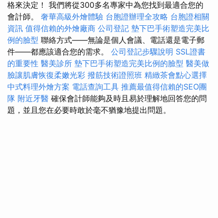
格來決定！ 我們將從300多名專家中為您找到最適合您的
會計師。
奢華高級外燴體驗
台胞證辦理全攻略
台胞證相關
資訊
值得信賴的外燴廠商
公司登記
墊下巴手術塑造完美比
例的臉型
聯絡方式——無論是個人會議、電話還是電子郵
件——都應該適合您的需求。
公司登記步驟說明
SSL證書
的重要性
醫美診所
墊下巴手術塑造完美比例的臉型
醫美做
臉讓肌膚恢復柔嫩光彩
撥筋技術證照班
精緻茶會點心選擇
中式料理外燴方案
電話查詢工具
推薦最值得信賴的SEO團
隊
附近牙醫
確保會計師能夠及時且易於理解地回答您的問
題，並且您在必要時敢於毫不猶豫地提出問題。