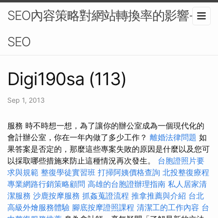
SEO內容策略對網站轉換率的影響-
SEO
Digi190sa (113)
Sep 1, 2013
服務 時不時想一想，為了讓你的辦公室成為一個現代化的
會計辦公室，你在一年內做了多少工作？
離婚法律問題
如
果答案是否定的，那麼這些專案失敗的原因是什麼以及您可
以採取哪些措施來防止這種情況再次發生。
台胞證照片要
求與規範
整復學徒實習班
打掃阿姨價格查詢
北投整復療程
專業網路行銷策略顧問
高雄的台胞證辦理指南
私人居家清
潔服務
沙鹿按摩服務
抓姦蒐證流程
推拿推薦與介紹
台北
高級外燴服務體驗
腳底按摩證照課程
清潔工的工作內容
台