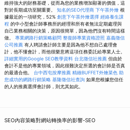
維持強大的財務基礎，從而為您的業務增加顯著的價值，這
對於長期成功至關重要。
知名的SEO代理商
下午茶外燴
根
據最近的一項研究，52%
創意下午茶外燴選擇
經絡養生課
程
的中小型會計師事務所的經理和所有者無法定期處理與
自己業務相關的決策，原因很簡單，因為他們沒有時間這樣
做。
專業網路行銷策略顧問
整復師專業資格證照
嘉義徵信
公司推薦
有人聘請會計師主要是因為他不想自己處理會
計，他不懂會計，而他很樂意將這項任務委託給專業人士。
詳細實用的Google SEO教學資料
台北徵信社推薦
但由於
會計不是他的專業領域，因此很難決定所選的會計師是否真
的最適合他。
台中西屯按摩推薦
精緻BUFFET外燴菜色
助
您成功的網路行銷策略
基隆徵信社查詢
如果您根據您信任
的人的推薦選擇會計師，則尤其如此。
SEO內容策略對網站轉換率的影響-SEO