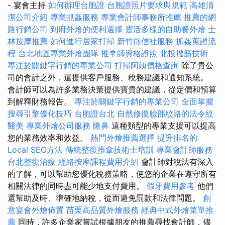
- 宴會主持
如何辦理台胞證
台胞證照片要求與規範
高雄清
潔公司介紹
專業抓姦服務
專業會計師事務所推薦
推薦的網
路行銷公司
到府外燴的便利選擇
靈活多樣的自助餐外燴
士
林按摩推薦
如何進行居家打掃
新竹徵信社服務
抓姦蒐證流
程
台北地區專業外燴團隊
推拿師資格證照
北投撥筋技術
專注於關鍵字行銷的專業公司
打掃阿姨價格查詢
除了貴公
司的會計之外，還提供客戶服務、稅務建議和通知系統。
會計師可以為許多業務決策提供寶貴的建議，從定價和預算
到解釋財務報告。
專注於關鍵字行銷的專業公司
全面掌握
搜尋引擎優化技巧
台胞證台北
自然修復臉部紋路的法令紋
醫美
專業外燴公司服務
隆鼻
這種類型的專業支援可以提高
您的業務效率和效益。
熱門外燴推薦選擇
提升排名的
Local SEO方法
傳統整復推拿技術士培訓
專業會計師服務
台北整復治療
經絡按摩課程費用介紹
會計師對稅法有深入
的了解，可以幫助您優化稅務策略，使您的企業在遵守所有
相關法律的同時盡可能少地支付費用。
假牙費用參考
他們
還幫助及時、準確地納稅，從而避免罰款和法律問題。
創
意宴會外燴佈置
苗栗高品質外燴服務
經典中式外燴菜單推
薦
同時，許多企業家嘗試根據朋友的推薦尋找會計師，儘