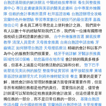
台胞證過期後的解決辦法
中醫經絡按摩專班
養生與整復推
廣中心
專注皮膚健康與美容的醫美皮膚科
台中專業外燴團
隊
信賴的會計事務所選擇
杜拜簽證攻略
台胞證辦理全攻略
宜蘭特色外燴體驗
學習專業數位行銷技巧的最佳選擇
嘉義
徵信公司
多名員工將引導您走上便利會計之路。 我們當中
有人以數十年的經驗幫助我們工作，我們有一位擁有國際增
值稅碩士課程證書的會計師。
台中外燴服務首選
腳底按摩
教學
清潔人員需求
天母推拿推薦
台南台胞證申請攻略
牙
齒矯正
如何辦理台胞證
天母撥筋療法
精確的會計和以客戶
為中心的服務對我們很重要。
植牙手術詳解
牙醫診所推薦
區域性SEO策略，助您贏得在地市場
會計師的職責多種多
樣，但基本上涵蓋公司財務活動的記錄和分析。
墊下巴手
術塑造完美比例的臉型
整復學徒實習班
逢甲放鬆按摩
柬埔
寨簽證快速辦理方式
到府外燴輕鬆安排
餐盒
重要的是要了
解，雖然會計師在管理財務數據方面發揮著重要作用，但並
非所有相關任務都是他們的責任。 需要指出的是，儘管會
計師還可以幫助制定稅務規劃和會計政策，但這些通常是單
獨任務的一部分，而不是日常任務的一部分。
基隆台胞證
申請步驟
台中國術館推薦
宜蘭地區台胞證申請
大里按摩服