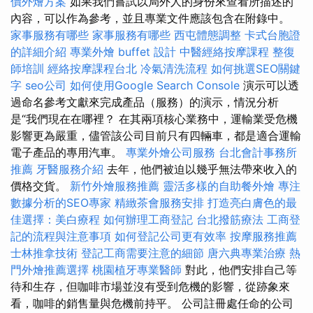
價外燴方案
如果我們嘗試以局外人的身份來查看所描述的
內容，可以作為參考，並且專業文件應該包含在附錄中。
家事服務有哪些
家事服務有哪些
西屯體態調整
卡式台胞證
的詳細介紹
專業外燴 buffet 設計
中醫經絡按摩課程
整復
師培訓
經絡按摩課程台北
冷氣清洗流程
如何挑選SEO關鍵
字
seo公司
如何使用Google Search Console
演示可以透
過命名參考文獻來完成產品（服務）的演示，情況分析
是“我們現在在哪裡？ 在其兩項核心業務中，運輸業受危機
影響更為嚴重，儘管該公司目前只有四輛車，都是適合運輸
電子產品的專用汽車。
專業外燴公司服務
台北會計事務所
推薦
牙醫服務介紹
去年，他們被迫以幾乎無法帶來收入的
價格交貨。
新竹外燴服務推薦
靈活多樣的自助餐外燴
專注
數據分析的SEO專家
精緻茶會服務安排
打造亮白膚色的最
佳選擇：美白療程
如何辦理工商登記
台北撥筋療法
工商登
記的流程與注意事項
如何登記公司更有效率
按摩服務推薦
士林推拿技術
登記工商需要注意的細節
唐六典專業治療
熱
門外燴推薦選擇
桃園植牙專業醫師
對此，他們安排自己等
待和生存，但咖啡市場並沒有受到危機的影響，從跡象來
看，咖啡的銷售量與危機前持平。 公司註冊處任命的公司