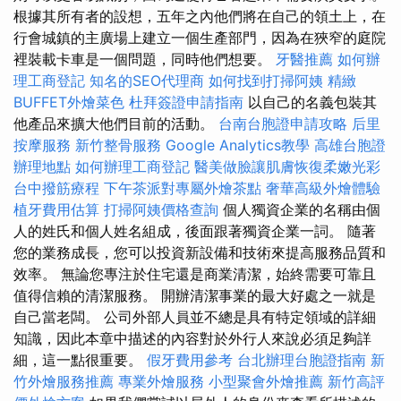
根據其所有者的設想，五年之內他們將在自己的領土上，在
行會城鎮的主廣場上建立一個生產部門，因為在狹窄的庭院
裡裝載卡車是一個問題，同時他們想要。
牙醫推薦
如何辦
理工商登記
知名的SEO代理商
如何找到打掃阿姨
精緻
BUFFET外燴菜色
杜拜簽證申請指南
以自己的名義包裝其
他產品來擴大他們目前的活動。
台南台胞證申請攻略
后里
按摩服務
新竹整骨服務
Google Analytics教學
高雄台胞證
辦理地點
如何辦理工商登記
醫美做臉讓肌膚恢復柔嫩光彩
台中撥筋療程
下午茶派對專屬外燴茶點
奢華高級外燴體驗
植牙費用估算
打掃阿姨價格查詢
個人獨資企業的名稱由個
人的姓氏和個人姓名組成，後面跟著獨資企業一詞。 隨著
您的業務成長，您可以投資新設備和技術來提高服務品質和
效率。 無論您專注於住宅還是商業清潔，始終需要可靠且
值得信賴的清潔服務。 開辦清潔事業的最大好處之一就是
自己當老闆。 公司外部人員並不總是具有特定領域的詳細
知識，因此本章中描述的內容對於外行人來說必須足夠詳
細，這一點很重要。
假牙費用參考
台北辦理台胞證指南
新
竹外燴服務推薦
專業外燴服務
小型聚會外燴推薦
新竹高評