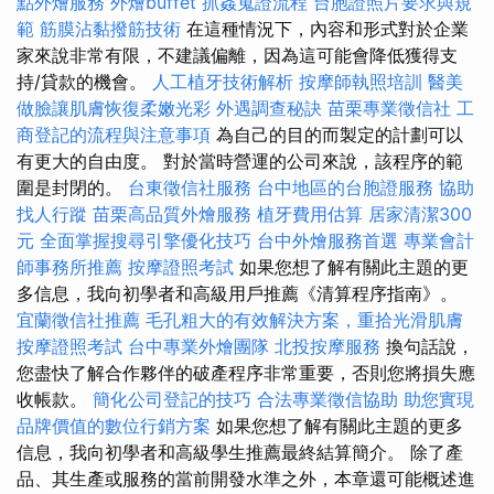
點外燴服務
外燴buffet
抓姦蒐證流程
台胞證照片要求與規
範
筋膜沾黏撥筋技術
在這種情況下，內容和形式對於企業
家來說非常有限，不建議偏離，因為這可能會降低獲得支
持/貸款的機會。
人工植牙技術解析
按摩師執照培訓
醫美
做臉讓肌膚恢復柔嫩光彩
外遇調查秘訣
苗栗專業徵信社
工
商登記的流程與注意事項
為自己的目的而製定的計劃可以
有更大的自由度。 對於當時營運的公司來說，該程序的範
圍是封閉的。
台東徵信社服務
台中地區的台胞證服務
協助
找人行蹤
苗栗高品質外燴服務
植牙費用估算
居家清潔300
元
全面掌握搜尋引擎優化技巧
台中外燴服務首選
專業會計
師事務所推薦
按摩證照考試
如果您想了解有關此主題的更
多信息，我向初學者和高級用戶推薦《清算程序指南》。
宜蘭徵信社推薦
毛孔粗大的有效解決方案，重拾光滑肌膚
按摩證照考試
台中專業外燴團隊
北投按摩服務
換句話說，
您盡快了解合作夥伴的破產程序非常重要，否則您將損失應
收帳款。
簡化公司登記的技巧
合法專業徵信協助
助您實現
品牌價值的數位行銷方案
如果您想了解有關此主題的更多
信息，我向初學者和高級學生推薦最終結算簡介。 除了產
品、其生產或服務的當前開發水準之外，本章還可能概述進