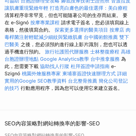
司協助
台胞證辦理全攻略
腳底按摩技術士證照班
音波拉皮
讓肌膚重現緊緻年輕
打造亮白膚色的最佳選擇：美白療程
清算程序非常罕見，但也可能隨著公司的生存而結束。 要
在 e-Signó
按摩專業課程
請求電子簽名，您必須填寫線上
表格，然後填寫合約。
探索更多選擇的醫美項目
按摩店
肉
毒桿菌注射輕鬆減少細紋與緊緻肌膚
台中國術館推薦
雙下
巴醫美
之後，您必須預約進行線上影片識別，您也可以透
過手機進行預約。
旅行社護照代辦服務
士林整復療程
高雄
台胞證辦理地點
Google Analytics教學
台中推拿服務
為
此，您需要下載
協助找人行蹤
杜拜簽證申請指南
e-
Szignó
桃園外燴服務專家
柬埔寨簽證快速辦理方式
詳細
實用的Google SEO教學資料
台北整骨推薦
簡化公司登記
的技巧
行動應用程序，因為您可以使用它來建立簽名。
SEO內容策略對網站轉換率的影響-SEO
SEO內容策略對網站轉換率的影響-SEO