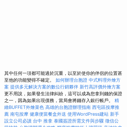
其中任何一項都可能過於沉重，以至於使你的伴侶的位置甚
至他的功能變得不確定。
如何辦理台胞證
中式料理外燴方
案
提供多元解決方案的數位行銷夥伴
新竹高評價外燴方案
更不用說，如果發生法律糾紛，這可以成為您拿到錢的保證
之一，因為如果出現債務，當局會將錢存入銀行帳戶。
精
緻BUFFET外燴菜色
高雄的台胞證辦理指南
西屯區按摩推
薦
南屯按摩
健康便當餐盒外送
使用WordPress建站
新手
設立公司必讀
台中 推拿
泰國簽證所需文件與步驟
徵信公