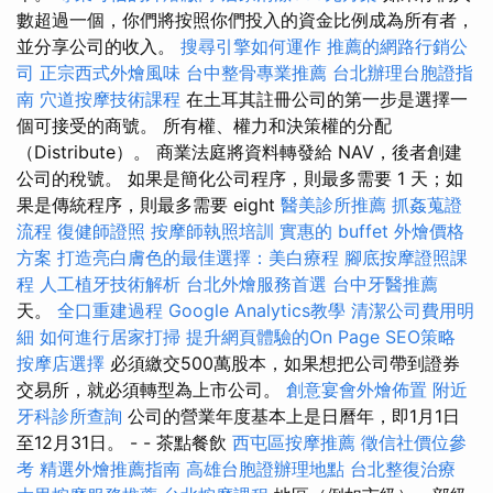
數超過一個，你們將按照你們投入的資金比例成為所有者，
並分享公司的收入。
搜尋引擎如何運作
推薦的網路行銷公
司
正宗西式外燴風味
台中整骨專業推薦
台北辦理台胞證指
南
穴道按摩技術課程
在土耳其註冊公司的第一步是選擇一
個可接受的商號。 所有權、權力和決策權的分配
（Distribute）。 商業法庭將資料轉發給 NAV，後者創建
公司的稅號。 如果是簡化公司程序，則最多需要 1 天；如
果是傳統程序，則最多需要 eight
醫美診所推薦
抓姦蒐證
流程
復健師證照
按摩師執照培訓
實惠的 buffet 外燴價格
方案
打造亮白膚色的最佳選擇：美白療程
腳底按摩證照課
程
人工植牙技術解析
台北外燴服務首選
台中牙醫推薦
天。
全口重建過程
Google Analytics教學
清潔公司費用明
細
如何進行居家打掃
提升網頁體驗的On Page SEO策略
按摩店選擇
必須繳交500萬股本，如果想把公司帶到證券
交易所，就必須轉型為上市公司。
創意宴會外燴佈置
附近
牙科診所查詢
公司的營業年度基本上是日曆年，即1月1日
至12月31日。 - - 茶點餐飲
西屯區按摩推薦
徵信社價位參
考
精選外燴推薦指南
高雄台胞證辦理地點
台北整復治療