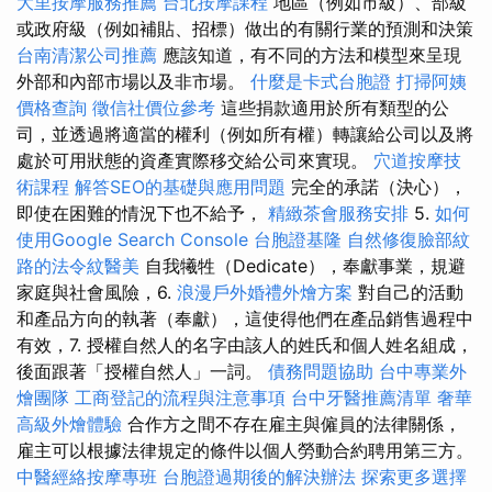
大里按摩服務推薦
台北按摩課程
地區（例如市級）、部級
或政府級（例如補貼、招標）做出的有關行業的預測和決策
台南清潔公司推薦
應該知道，有不同的方法和模型來呈現
外部和內部市場以及非市場。
什麼是卡式台胞證
打掃阿姨
價格查詢
徵信社價位參考
這些捐款適用於所有類型的公
司，並透過將適當的權利（例如所有權）轉讓給公司以及將
處於可用狀態的資產實際移交給公司來實現。
穴道按摩技
術課程
解答SEO的基礎與應用問題
完全的承諾（決心），
即使在困難的情況下也不給予，
精緻茶會服務安排
5.
如何
使用Google Search Console
台胞證基隆
自然修復臉部紋
路的法令紋醫美
自我犧牲（Dedicate），奉獻事業，規避
家庭與社會風險，6.
浪漫戶外婚禮外燴方案
對自己的活動
和產品方向的執著（奉獻），這使得他們在產品銷售過程中
有效，7. 授權自然人的名字由該人的姓氏和個人姓名組成，
後面跟著「授權自然人」一詞。
債務問題協助
台中專業外
燴團隊
工商登記的流程與注意事項
台中牙醫推薦清單
奢華
高級外燴體驗
合作方之間不存在雇主與僱員的法律關係，
雇主可以根據法律規定的條件以個人勞動合約聘用第三方。
中醫經絡按摩專班
台胞證過期後的解決辦法
探索更多選擇