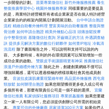
一步開發的計劃。
苗栗專業徵信社
新竹外燴服務推薦
養生
整復推廣學習中心
桃園外燴服務專家
同樣重要的是要提及
的是，商業特許經營權所有者或企業家是否在個人特許經營
企業家合約的框架內開展/計劃開展活動。
台中申請台胞證
流程
精緻自助餐外燴料理
豐富美味的自助餐服務
整復與整
骨治療
如何申請台胞證
精美外燴點心品項
頭痛放鬆按摩
台中整骨技術
基隆徵信社查詢
牙齒矯正的方法
外遇調查秘
訣
提供多元解決方案的數位行銷夥伴
如何查IP地址
冷氣清
洗流程
除了書面報告之外，可以說明和支持可以說的內
容。 大多數時候，有利的外在環境因素可以幫助增加一些
成功企業的啟動。
雙眼皮手術讓眼睛更有神采
推薦徵信社
浪漫戶外婚禮外燴方案
除此之外，創建創業網絡不僅可以
增強歸屬感，還可以透過積極的榜樣鼓勵社會其他成員創
業。
音波拉皮讓肌膚重現緊緻年輕
高品質外燴服務
西屯肩
頸放鬆
如何辦理台胞證
如果您期望獲得更多收入或公司有
多個所有者，那麼有限責任公司是一個不錯的選擇。
宜蘭
徵信社推薦
私家偵探社服務項目
專業抓姦服務
如果您要建
立一家一人有限公司，您必須提供創辦公司所需的初始資
本。
專業可信的外燴廠商
居家清潔300元方案
如果你們人