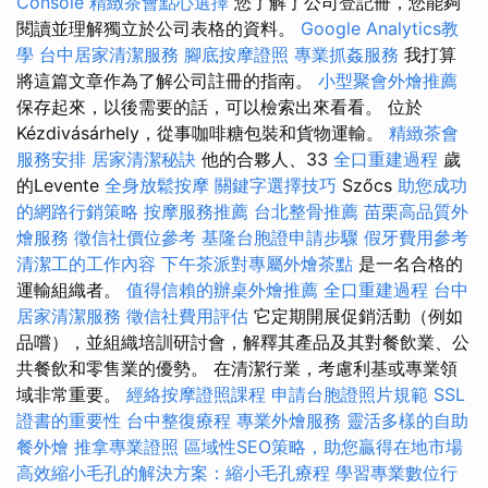
Console
精緻茶會點心選擇
您了解了公司登記冊，您能夠
閱讀並理解獨立於公司表格的資料。
Google Analytics教
學
台中居家清潔服務
腳底按摩證照
專業抓姦服務
我打算
將這篇文章作為了解公司註冊的指南。
小型聚會外燴推薦
保存起來，以後需要的話，可以檢索出來看看。 位於
Kézdivásárhely，從事咖啡糖包裝和貨物運輸。
精緻茶會
服務安排
居家清潔秘訣
他的合夥人、33
全口重建過程
歲
的Levente
全身放鬆按摩
關鍵字選擇技巧
Szőcs
助您成功
的網路行銷策略
按摩服務推薦
台北整骨推薦
苗栗高品質外
燴服務
徵信社價位參考
基隆台胞證申請步驟
假牙費用參考
清潔工的工作內容
下午茶派對專屬外燴茶點
是一名合格的
運輸組織者。
值得信賴的辦桌外燴推薦
全口重建過程
台中
居家清潔服務
徵信社費用評估
它定期開展促銷活動（例如
品嚐），並組織培訓研討會，解釋其產品及其對餐飲業、公
共餐飲和零售業的優勢。 在清潔行業，考慮利基或專業領
域非常重要。
經絡按摩證照課程
申請台胞證照片規範
SSL
證書的重要性
台中整復療程
專業外燴服務
靈活多樣的自助
餐外燴
推拿專業證照
區域性SEO策略，助您贏得在地市場
高效縮小毛孔的解決方案：縮小毛孔療程
學習專業數位行