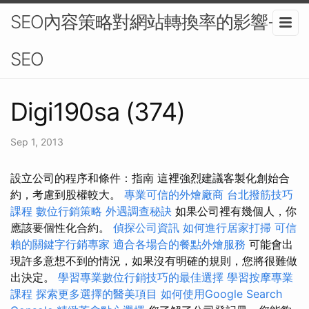
SEO內容策略對網站轉換率的影響-
SEO
Digi190sa (374)
Sep 1, 2013
設立公司的程序和條件：指南 這裡強烈建議客製化創始合
約，考慮到股權較大。
專業可信的外燴廠商
台北撥筋技巧
課程
數位行銷策略
外遇調查秘訣
如果公司裡有幾個人，你
應該要個性化合約。
偵探公司資訊
如何進行居家打掃
可信
賴的關鍵字行銷專家
適合各場合的餐點外燴服務
可能會出
現許多意想不到的情況，如果沒有明確的規則，您將很難做
出決定。
學習專業數位行銷技巧的最佳選擇
學習按摩專業
課程
探索更多選擇的醫美項目
如何使用Google Search