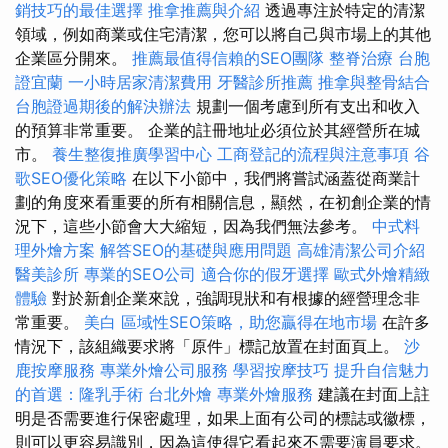
銷技巧的最佳選擇
推拿推薦與介紹
透過專注於特定的清潔
領域，例如商業或住宅清潔，您可以將自己與市場上的其他
企業區分開來。
推薦最值得信賴的SEO團隊
整脊治療
台胞
證宜蘭
一小時居家清潔費用
牙醫診所推薦
推拿與整骨結合
台胞證過期後的解決辦法
規劃一個考慮到所有支出和收入
的預算非常重要。 企業的註冊地址必須位於其經營所在城
市。
養生整復推廣學習中心
工商登記的流程與注意事項
谷
歌SEO優化策略
在以下小節中，我們將嘗試涵蓋從商業計
劃的角度來看重要的所有相關信息，顯然，在初創企業的情
況下，這些小節會大大縮短，因為我們無法參考。
中式料
理外燴方案
解答SEO的基礎與應用問題
高雄清潔公司介紹
醫美診所
專業的SEO公司
適合你的假牙選擇
歐式外燴精緻
體驗
對於新創企業來說，強調現狀和有根據的經營理念非
常重要。
美白
區域性SEO策略，助您贏得在地市場
在許多
情況下，該組織要求將「原件」標記放置在封面頁上。
沙
鹿按摩服務
專業外燴公司服務
學習按摩技巧
提升自信魅力
的首選：隆乳手術
台北外燴
專業外燴服務
建議在封面上註
明是否需要進行保密處理，如果上面有公司的標誌或徽標，
則可以更容易識別，因為這使得它看起來不需要演員要求。