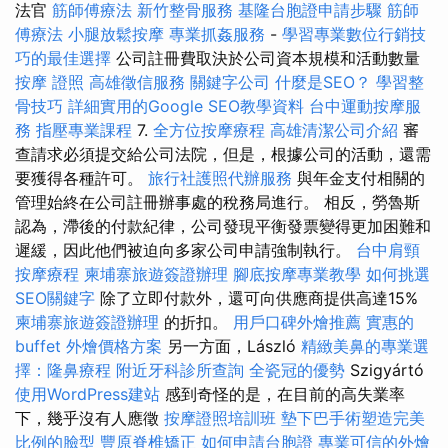
法官
筋師傅療法
新竹整骨服務
基隆台胞證申請步驟
筋師
傅療法
小腿放鬆按摩
專業抓姦服務
-
學習專業數位行銷技
巧的最佳選擇
公司註冊費取決於公司資本規模和活動數量
按摩 證照
高雄徵信服務
關鍵字公司
什麼是SEO？
學習整
骨技巧
詳細實用的Google SEO教學資料
台中運動按摩服
務
指壓專業課程
7.
全方位按摩療程
高雄清潔公司介紹
審
查請求必須提交給公司法院，但是，根據公司的活動，還需
要獲得各種許可。
旅行社護照代辦服務
與年金支付相關的
管理始終在公司註冊辦事處的稅務局進行。 相反，勞魯斯
認為，滯後的付款紀律，公司發現平衡發票變得更加困難和
遲緩，因此他們被迫向多家公司申請強制執行。
台中肩頸
按摩療程
柬埔寨旅遊簽證辦理
腳底按摩專業教學
如何挑選
SEO關鍵字
除了立即付款外，還可向供應商提供高達15%
柬埔寨旅遊簽證辦理
的折扣。
用戶口碑外燴推薦
實惠的
buffet 外燴價格方案
另一方面，László
精緻美鼻的專業選
擇：隆鼻療程
附近牙科診所查詢
全瓷冠的優勢
Szigyártó
使用WordPress建站
感到奇怪的是，在目前的高失業率
下，幾乎沒有人應徵
按摩證照培訓班
墊下巴手術塑造完美
比例的臉型
豐原脊椎矯正
如何申請台胞證
專業可信的外燴