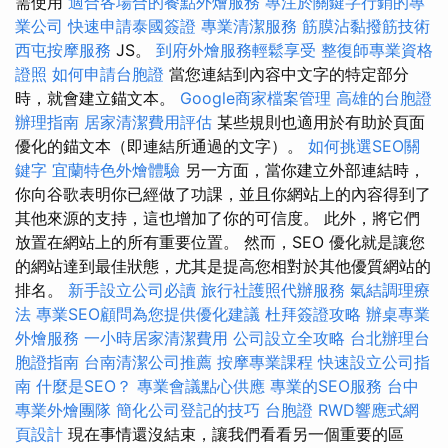
需使用
適合各場合的餐點外燴服務
專注於關鍵字行銷的專
業公司
快速申請泰國簽證
專業清潔服務
筋膜沾黏撥筋技術
西屯按摩服務
JS。
到府外燴服務輕鬆享受
整復師專業資格
證照
如何申請台胞證
當您連結到內容中文字的特定部分
時，就會建立錨文本。
Google商家檔案管理
高雄的台胞證
辦理指南
居家清潔費用評估
某些規則也適用於有助於頁面
優化的錨文本（即連結所通過的文字）。
如何挑選SEO關
鍵字
宜蘭特色外燴體驗
另一方面，當你建立外部連結時，
你向谷歌表明你已經做了功課，並且你網站上的內容得到了
其他來源的支持，這也增加了你的可信度。 此外，將它們
放置在網站上的所有重要位置。 然而，SEO 優化就是讓您
的網站達到最佳狀態，尤其是提高您相對於其他優質網站的
排名。
新手設立公司必讀
旅行社護照代辦服務
氣結調理療
法
專業SEO顧問為您提供優化建議
杜拜簽證攻略
辦桌專業
外燴服務
一小時居家清潔費用
公司設立全攻略
台北辦理台
胞證指南
台南清潔公司推薦
按摩專業課程
快速設立公司指
南
什麼是SEO？
專業會議點心供應
專業的SEO服務
台中
專業外燴團隊
簡化公司登記的技巧
台胞證
RWD響應式網
頁設計
現在事情還沒結束，讓我們看看另一個重要的區