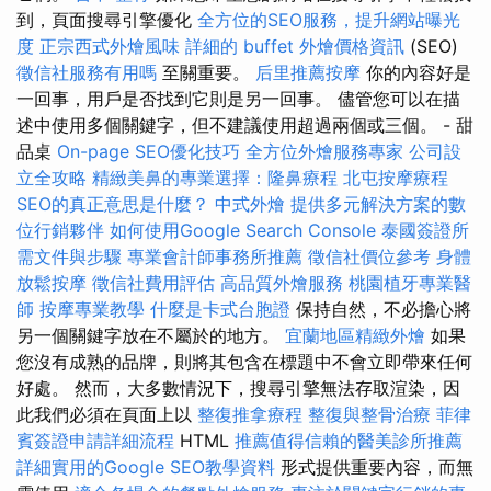
到，頁面搜尋引擎優化
全方位的SEO服務，提升網站曝光
度
正宗西式外燴風味
詳細的 buffet 外燴價格資訊
(SEO)
徵信社服務有用嗎
至關重要。
后里推薦按摩
你的內容好是
一回事，用戶是否找到它則是另一回事。 儘管您可以在描
述中使用多個關鍵字，但不建議使用超過兩個或三個。 - 甜
品桌
On-page SEO優化技巧
全方位外燴服務專家
公司設
立全攻略
精緻美鼻的專業選擇：隆鼻療程
北屯按摩療程
SEO的真正意思是什麼？
中式外燴
提供多元解決方案的數
位行銷夥伴
如何使用Google Search Console
泰國簽證所
需文件與步驟
專業會計師事務所推薦
徵信社價位參考
身體
放鬆按摩
徵信社費用評估
高品質外燴服務
桃園植牙專業醫
師
按摩專業教學
什麼是卡式台胞證
保持自然，不必擔心將
另一個關鍵字放在不屬於的地方。
宜蘭地區精緻外燴
如果
您沒有成熟的品牌，則將其包含在標題中不會立即帶來任何
好處。 然而，大多數情況下，搜尋引擎無法存取渲染，因
此我們必須在頁面上以
整復推拿療程
整復與整骨治療
菲律
賓簽證申請詳細流程
HTML
推薦值得信賴的醫美診所推薦
詳細實用的Google SEO教學資料
形式提供重要內容，而無