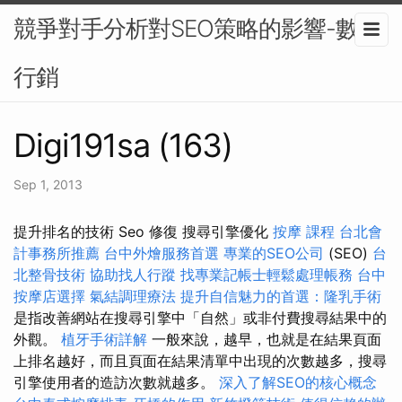
競爭對手分析對SEO策略的影響-數位
行銷
Digi191sa (163)
Sep 1, 2013
提升排名的技術 Seo 修復 搜尋引擎優化
按摩 課程
台北會
計事務所推薦
台中外燴服務首選
專業的SEO公司
(SEO)
台
北整骨技術
協助找人行蹤
找專業記帳士輕鬆處理帳務
台中
按摩店選擇
氣結調理療法
提升自信魅力的首選：隆乳手術
是指改善網站在搜尋引擎中「自然」或非付費搜尋結果中的
外觀。
植牙手術詳解
一般來說，越早，也就是在結果頁面
上排名越好，而且頁面在結果清單中出現的次數越多，搜尋
引擎使用者的造訪次數就越多。
深入了解SEO的核心概念