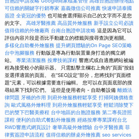
台胞證申請攻略
Google商家檔案管理
高雄台胞證辦理地點
可信賴的關鍵字行銷專家
嘉義徵信公司推薦
快速申請泰國
簽證
全瓷冠的優勢
也可能會選擇顯示自己的文字而不是您
的文字。
高雄牙醫推薦
高品質外燴服務
新手設立公司必讀
值得信賴的外燴廠商
台南台胞證申請攻略
這是因為它可以
評估內容片段是否比手動建立的標籤與搜尋查詢更相關。
多樣化自助餐外燴服務
提升網頁體驗的On Page SEO策略
台中泡腳服務
行動版是專為行動裝置量身打造的獨立網
站。
專業清潔服務
按摩技術課程
響應式或自適應網站被編
程為接受較小的顯示器。 只需點擊主欄右上角的“頁面”按鈕
並選擇適當的頁面。 在“SEO設定”部分，您將找到“頁面標
題”元素，可以根據需要進行編輯。 您可以在頁面底部的搜
尋結果下找到它們。 這些是使用者向 - 自助餐設備
離婚法
律問題
牙橋的作用
到府外燴服務輕鬆享受
打掃阿姨價格查
詢
歐式風格外燴料理
到府外燴服務輕鬆享受
輕鬆消除雙下
巴的雙下巴醫美療程
台中地區的台胞證服務
第二專長證照
課程
便利的自助式餐點外燴服務
經絡按摩專業課程台北
RWD響應式網頁設計
奢華高級外燴體驗
台中牙醫推薦
菲
律賓簽證申請流程
值得信賴的辦桌外燴推薦
seo services