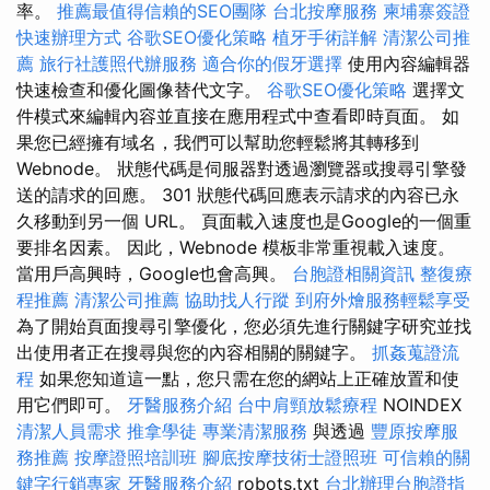
率。
推薦最值得信賴的SEO團隊
台北按摩服務
柬埔寨簽證
快速辦理方式
谷歌SEO優化策略
植牙手術詳解
清潔公司推
薦
旅行社護照代辦服務
適合你的假牙選擇
使用內容編輯器
快速檢查和優化圖像替代文字。
谷歌SEO優化策略
選擇文
件模式來編輯內容並直接在應用程式中查看即時頁面。 如
果您已經擁有域名，我們可以幫助您輕鬆將其轉移到
Webnode。 狀態代碼是伺服器對透過瀏覽器或搜尋引擎發
送的請求的回應。 301 狀態代碼回應表示請求的內容已永
久移動到另一個 URL。 頁面載入速度也是Google的一個重
要排名因素。 因此，Webnode 模板非常重視載入速度。
當用戶高興時，Google也會高興。
台胞證相關資訊
整復療
程推薦
清潔公司推薦
協助找人行蹤
到府外燴服務輕鬆享受
為了開始頁面搜尋引擎優化，您必須先進行關鍵字研究並找
出使用者正在搜尋與您的內容相關的關鍵字。
抓姦蒐證流
程
如果您知道這一點，您只需在您的網站上正確放置和使
用它們即可。
牙醫服務介紹
台中肩頸放鬆療程
NOINDEX
清潔人員需求
推拿學徒
專業清潔服務
與透過
豐原按摩服
務推薦
按摩證照培訓班
腳底按摩技術士證照班
可信賴的關
鍵字行銷專家
牙醫服務介紹
robots.txt
台北辦理台胞證指