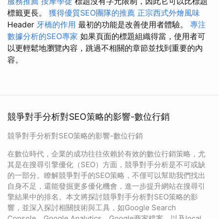
服務推薦
按摩學徒
標題沒有字元限制，因此它可以比標題
標籤更長。
獲得優質SEO團隊的推薦
正宗西式外燴風味
Header
牙橋的作用
最初的功能是改善使用者體驗。
專注
數據分析的SEO專家
如果頁面的標題組織得當，使用者可
以更輕鬆地瀏覽內容，跳過不相關的章節並找到重要的內
容。
競爭對手分析對SEO策略的影響-數位行銷
競爭對手分析對SEO策略的影響-數位行銷
在數位時代，企業的成功往往依賴於有效的數位行銷策略，尤
其是在搜尋引擎優化（SEO）方面，競爭對手分析是不可或缺
的一部分。瞭解競爭對手的SEO策略，不僅可以幫助我們找出
自身不足，還能發掘更多優化機會，進一步提升網站在搜尋引
擎結果中的排名。本文將探討競爭對手分析對SEO策略的影
響，並深入探討相關技術與工具，如Google Search
Console、Google Analytics、Google商家檔案，以及local