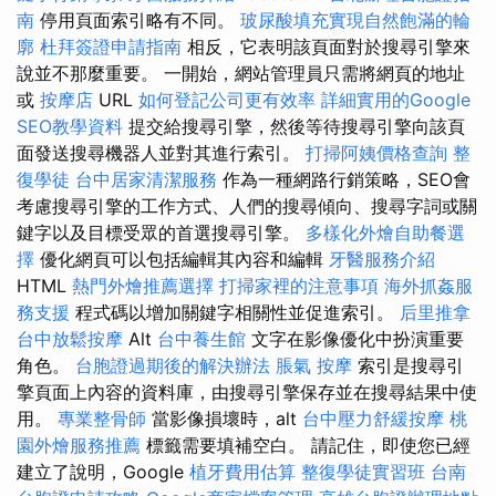
南
停用頁面索引略有不同。
玻尿酸填充實現自然飽滿的輪
廓
杜拜簽證申請指南
相反，它表明該頁面對於搜尋引擎來
說並不那麼重要。 一開始，網站管理員只需將網頁的地址
或
按摩店
URL
如何登記公司更有效率
詳細實用的Google
SEO教學資料
提交給搜尋引擎，然後等待搜尋引擎向該頁
面發送搜尋機器人並對其進行索引。
打掃阿姨價格查詢
整
復學徒
台中居家清潔服務
作為一種網路行銷策略，SEO會
考慮搜尋引擎的工作方式、人們的搜尋傾向、搜尋字詞或關
鍵字以及目標受眾的首選搜尋引擎。
多樣化外燴自助餐選
擇
優化網頁可以包括編輯其內容和編輯
牙醫服務介紹
HTML
熱門外燴推薦選擇
打掃家裡的注意事項
海外抓姦服
務支援
程式碼以增加關鍵字相關性並促進索引。
后里推拿
台中放鬆按摩
Alt
台中養生館
文字在影像優化中扮演重要
角色。
台胞證過期後的解決辦法
脹氣 按摩
索引是搜尋引
擎頁面上內容的資料庫，由搜尋引擎保存並在搜尋結果中使
用。
專業整骨師
當影像損壞時，alt
台中壓力舒緩按摩
桃
園外燴服務推薦
標籤需要填補空白。 請記住，即使您已經
建立了說明，Google
植牙費用估算
整復學徒實習班
台南