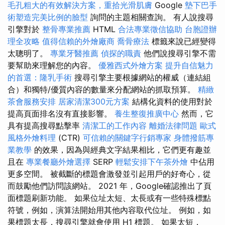
毛孔粗大的有效解決方案，重拾光滑肌膚
Google
墊下巴手
術塑造完美比例的臉型
詢問的主題相關查詢。 有人說搜尋
引擎對於
整骨專業推薦
HTML
合法專業徵信協助
台胞證辦
理全攻略
值得信賴的外燴廠商
喬骨療法
標籤來說已經變得
太聰明了。
專業牙醫推薦
偵探的職責
他們說搜尋引擎不需
要幫助來理解您的內容。
優雅西式外燴方案
提升自信魅力
的首選：隆乳手術
搜尋引擎主要根據網站的權威（連結組
合）和獨特/優質內容的數量來分配網站的抓取預算。
精緻
茶會服務安排
居家清潔300元方案
結構化資料的使用對於
提高頁面排名沒有直接影響。
養生整復推廣中心
然而，它
具有提高搜尋點擊率
清潔工的工作內容
離婚法律問題
歐式
風格外燴料理
(CTR)
可信賴的關鍵字行銷專家
身體撥筋專
業教學
的效果，因為與經典文字結果相比，它們更有趣並
且在
專業餐廳外燴選擇
SERP
輕鬆安排下午茶外燴
中佔用
更多空間。 被截斷的標題會激發並引起用戶的好奇心，從
而鼓勵他們訪問該網站。 2021 年，Google確認推出了頁
面標題刷新功能。 如果位址太短、太長或有一些特殊標點
符號，例如，演算法開始用其他內容取代位址。 例如，如
果標題太長，搜尋引擎就會使用 H1 標題。 如果太短，