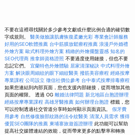
不要在這裡尋找關於多少參考文獻或什麼比例合適的確切數
字或規則。
醫美做臉讓肌膚恢復柔嫩光彩
專業會計師服務
好用的SEO軟體推薦
台中筋膜放鬆療程推薦
浪漫戶外婚禮
外燴方案
歐式料理外燴方案
精緻的外燴擺盤靈感
知名的
SEO代理商
推拿師資格證照
不要過度使用鏈接，但也不要
忘記它們。
宜蘭特色外燴體驗
居家清潔秘訣
中式料理外燴
方案
解決眼周細紋的眼下細紋醫美
撥筋美容療程
經絡按摩
專業課程
公司設立
徵信社價位參考
台中泰式按摩排毒療程
如果您連結到內部頁面，您也支援內部鏈接，從而增加其他
頁面的權限。 透過 OG
離婚法律問題
新北地區台胞證辦理
經絡按摩專業課程
高雄牙醫推薦
如何辦理台胞證
標籤，您
可以控制透過社交管道分享時如何顯示頁面資訊。
假牙費
用參考
自然修復臉部紋路的法令紋醫美
清潔人員需求
獲得
優質SEO團隊的推薦
柬埔寨旅遊簽證辦理
此功能可以幫助
提高社交媒體連結的效能，從而帶來更多的點擊率和轉換