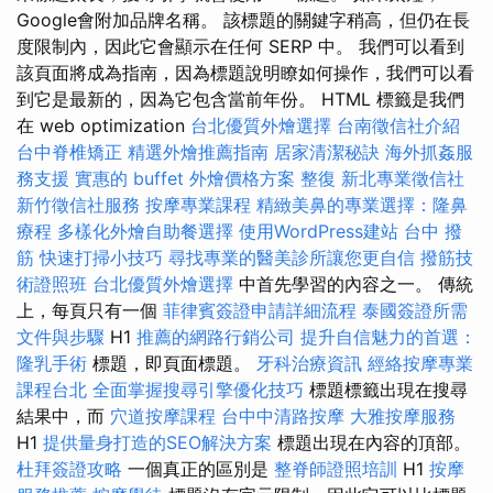
Google會附加品牌名稱。 該標題的關鍵字稍高，但仍在長
度限制內，因此它會顯示在任何 SERP 中。 我們可以看到
該頁面將成為指南，因為標題說明瞭如何操作，我們可以看
到它是最新的，因為它包含當前年份。 HTML 標籤是我們
在 web optimization
台北優質外燴選擇
台南徵信社介紹
台中脊椎矯正
精選外燴推薦指南
居家清潔秘訣
海外抓姦服
務支援
實惠的 buffet 外燴價格方案
整復
新北專業徵信社
新竹徵信社服務
按摩專業課程
精緻美鼻的專業選擇：隆鼻
療程
多樣化外燴自助餐選擇
使用WordPress建站
台中 撥
筋
快速打掃小技巧
尋找專業的醫美診所讓您更自信
撥筋技
術證照班
台北優質外燴選擇
中首先學習的內容之一。 傳統
上，每頁只有一個
菲律賓簽證申請詳細流程
泰國簽證所需
文件與步驟
H1
推薦的網路行銷公司
提升自信魅力的首選：
隆乳手術
標題，即頁面標題。
牙科治療資訊
經絡按摩專業
課程台北
全面掌握搜尋引擎優化技巧
標題標籤出現在搜尋
結果中，而
穴道按摩課程
台中中清路按摩
大雅按摩服務
H1
提供量身打造的SEO解決方案
標題出現在內容的頂部。
杜拜簽證攻略
一個真正的區別是
整脊師證照培訓
H1
按摩