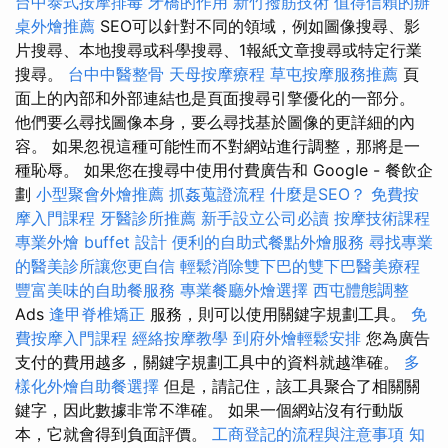
台中泰式按摩排毒
牙橋的作用
新竹撥筋技術
值得信賴的辦
桌外燴推薦
SEO可以針對不同的領域，例如圖像搜尋、影
片搜尋、本地搜尋或科學搜尋、1報紙文章搜尋或特定行業
搜尋。
台中中醫整骨
天母按摩療程
草屯按摩服務推薦
頁
面上的內部和外部連結也是頁面搜尋引擎優化的一部分。
他們要么尋找圖像本身，要么尋找基於圖像的更詳細的內
容。 如果忽視這種可能性而不對網站進行調整，那將是一
種恥辱。 如果您在搜尋中使用付費廣告和 Google - 餐飲企
劃
小型聚會外燴推薦
抓姦蒐證流程
什麼是SEO？
免費按
摩入門課程
牙醫診所推薦
新手設立公司必讀
按摩技術課程
專業外燴 buffet 設計
便利的自助式餐點外燴服務
尋找專業
的醫美診所讓您更自信
輕鬆消除雙下巴的雙下巴醫美療程
豐富美味的自助餐服務
專業餐廳外燴選擇
西屯體態調整
Ads
逢甲脊椎矯正
服務，則可以使用關鍵字規劃工具。
免
費按摩入門課程
經絡按摩教學
到府外燴輕鬆安排
您為廣告
支付的費用越多，關鍵字規劃工具中的資料就越準確。
多
樣化外燴自助餐選擇
但是，請記住，該工具聚合了相關關
鍵字，因此數據非常不準確。 如果一個網站沒有行動版
本，它就會得到負面評價。
工商登記的流程與注意事項
知