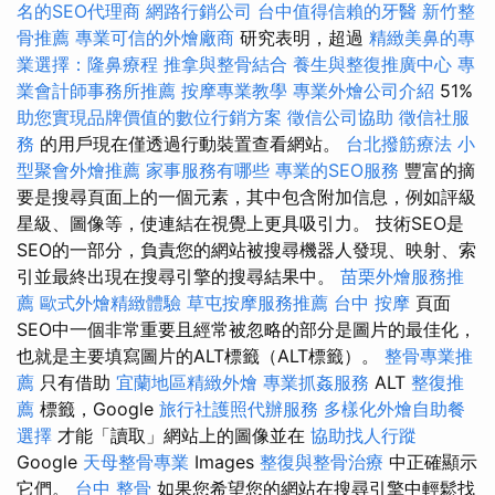
名的SEO代理商
網路行銷公司
台中值得信賴的牙醫
新竹整
骨推薦
專業可信的外燴廠商
研究表明，超過
精緻美鼻的專
業選擇：隆鼻療程
推拿與整骨結合
養生與整復推廣中心
專
業會計師事務所推薦
按摩專業教學
專業外燴公司介紹
51%
助您實現品牌價值的數位行銷方案
徵信公司協助
徵信社服
務
的用戶現在僅透過行動裝置查看網站。
台北撥筋療法
小
型聚會外燴推薦
家事服務有哪些
專業的SEO服務
豐富的摘
要是搜尋頁面上的一個元素，其中包含附加信息，例如評級
星級、圖像等，使連結在視覺上更具吸引力。 技術SEO是
SEO的一部分，負責您的網站被搜尋機器人發現、映射、索
引並最終出現在搜尋引擎的搜尋結果中。
苗栗外燴服務推
薦
歐式外燴精緻體驗
草屯按摩服務推薦
台中 按摩
頁面
SEO中一個非常重要且經常被忽略的部分是圖片的最佳化，
也就是主要填寫圖片的ALT標籤（ALT標籤）。
整骨專業推
薦
只有借助
宜蘭地區精緻外燴
專業抓姦服務
ALT
整復推
薦
標籤，Google
旅行社護照代辦服務
多樣化外燴自助餐
選擇
才能「讀取」網站上的圖像並在
協助找人行蹤
Google
天母整骨專業
Images
整復與整骨治療
中正確顯示
它們。
台中 整骨
如果您希望您的網站在搜尋引擎中輕鬆找