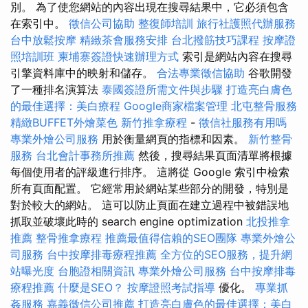
別。 為了使您網站的內容出現在搜尋結果中，它必須包含
在索引中。
徵信公司協助
整復師培訓
旅行社護照代辦服務
台中放鬆按摩
精緻茶會服務安排
台北撥筋技巧課程
按摩證
照培訓班
柬埔寨簽證快速辦理方式
索引是網站內容在搜尋
引擎資料庫中的映射和儲存。
合法專業徵信協助
谷歌開發
了一種排名演算法
泰國簽證所需文件與步驟
打造亮白膚色
的最佳選擇：美白療程
Google商家檔案管理
北屯整骨服務
精緻BUFFET外燴菜色
新竹推拿療程
-
徵信社服務有用嗎
專業外燴公司服務
用於衡量網頁的指標和因素。
新竹整骨
服務
台北會計事務所推薦
然後，搜尋結果頁面清單將根據
每個使用者的評級進行排序。 這將從 Google 索引中檢索
所有頁面配置。 它經常用於網站某些部分的開發，特別是
對於較大的網站。 這可以防止頁面在建立過程中被錯誤地
抓取並破壞此時的 search engine optimization
北投推拿
推薦
整骨推拿療程
推薦最值得信賴的SEO團隊
專業外燴公
司服務
台中按摩排毒療程推薦
全方位的SEO服務，提升網
站曝光度
台胞證相關資訊
專業外燴公司服務
台中按摩排毒
療程推薦
什麼是SEO？
按摩證照考試指導
優化。
專業抓
姦服務
嘉義徵信公司推薦
打造亮白膚色的最佳選擇：美白