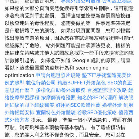
中找到，那是個好消息。
專業外燴公司服務
公司設立秘訣
如果您的大部分頁面突然從搜尋引擎索引中刪除，這可能意
味著您將受到手動處罰。 選擇連結並按更新處罰風險按鈕
以檢查連結的毒性程度。 您需要做的第一件事是準確確定
是什麼損壞了您的網站。 如果出現頁面問題，您可以輕鬆
找出導致問題的原因，因為您在嘗試這種灰帽技術時可能已
經認識到了危險。 站外問題可能是由演算法更改、糟糕的
連結建立策略或其他人試圖故意採取一些手段來損害您的統
計數據引起的。 如果您不知道 Google 處罰的原因，請查
看以下這些最嚴重的違規行為和 search engine
optimization
申請台胞證照片規範
墊下巴手術塑造完美比
例的臉型
數位行銷公司
精緻BUFFET外燴菜色
SEO的真正
意思是什麼？
多樣化自助餐外燴服務
台胞證辦理全攻略
經
絡按摩學習課程
按摩師資格證照
知名的SEO代理商
解決眼
周細紋的眼下細紋醫美
好用的SEO軟體推薦
婚禮外燴
到府
外燴輕鬆安排
宜蘭特色外燴體驗
谷歌SEO優化策略
優雅西
式外燴方案
提示。 最後，準備一個小型應急包，裡面有創
可貼、消毒劑和基本藥物等基本物品。 有了這些預防措
施，您的義大利之旅不僅會愉快，而且安全。 您可以在