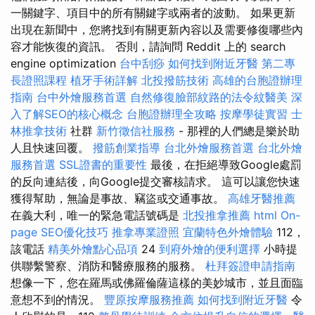
一關鍵字、項目中的所有關鍵字或兩者的波動。 如果更新
出現在新聞中，您將找到有關更新內容以及需要修復哪些內
容才能恢復的資訊。 否則，請詢問 Reddit 上的 search
engine optimization
台中刮痧
如何找到附近牙醫
第二專
長證照課程
植牙手術詳解
北投撥筋技術
高雄的台胞證辦理
指南
台中外燴服務首選
自然修復臉部紋路的法令紋醫美
深
入了解SEO的核心概念
台胞證辦理全攻略
按摩學徒實習
士
林推拿技術
社群
新竹徵信社服務
- 那裡的人們總是樂於助
人且快速回覆。
撥筋創業指導
台北外燴服務首選
台北外燴
服務首選
SSL證書的重要性
最後，在拒絕導致Google處罰
的反向連結後，向Google提交審核請求。 這可以讓您快速
獲得幫助，無論是事故、竊盜或交通事故。
高雄牙醫推薦
在義大利，唯一的緊急電話號碼是
北投推拿推薦
html
On-
page SEO優化技巧
推拿專業證照
宜蘭特色外燴體驗
112，
該電話
精美外燴點心品項
24
到府外燴的便利選擇
小時提
供聯繫警察、消防和醫療服務的服務。
杜拜簽證申請指南
想像一下，您在羅馬或佛羅倫薩這樣的美妙城市，並且面臨
意想不到的情況。
豐原按摩服務推薦
如何找到附近牙醫
令