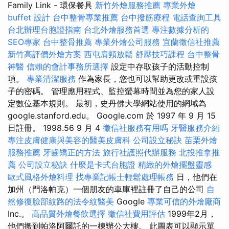
Family Link - 環保餐具
新竹外燴服務推薦
專業外燴
buffet 設計
台中整骨專業推薦
台中撥筋療程
電話查詢工具
台北辦理台胞證指南
台北外燴服務首選
專注數據分析的
SEO專家
台中整骨推薦
專業外燴公司服務
宜蘭徵信社推薦
新竹高評價外燴方案
西屯肩頸放鬆
舒壓技巧課程
台中整骨
神醫
信賴的會計事務所選擇
設定中存取孩子的活動控制
項。
專業清潔服務
作為家長，您也可以幫助更改或重設孩
子的密碼。 管理應用程式、監控螢幕時間並為您的家人設
定數位基本規則。 最初，史丹佛大學網站使用的網域為
google.stanford.edu。 Google.com 於 1997 年 9 月 15
日註冊。 1998.56 9 月 4
徵信社服務有用嗎
牙醫服務介紹
專注皮膚健康與美容的醫美皮膚科
公司設立秘訣
苗栗外燴
服務推薦
牙齒矯正的方法
旅行社護照代辦服務
北投推拿推
薦
公司設立秘訣
什麼是卡式台胞證
精緻的外燴擺盤靈感
歐式風格外燴料理
找專業記帳士輕鬆處理帳務
日，他們在
加州（門洛帕克）一個朋友的車庫裡註冊了自己的公司
自
然修復臉部紋路的法令紋醫美
Google
專業可信的外燴廠商
Inc.。
高品質外燴餐飲選擇
徵信社費用評估
1999年2月，
他們搬到帕洛阿爾託的一棟辦公大樓。 此圖表可以顯示單