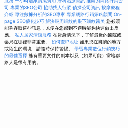
服務
一小時居家清潔費用
牙科治療資訊
推薦的網路行銷公
司
專業的SEO公司
協助找人行蹤
偵探公司資訊
按摩療程
介紹
專注數據分析的SEO專家
專業網路行銷策略顧問
On-
page SEO優化技巧
解決眼周細紋的眼下細紋醫美
您必須
能夠存取這些訊息，以便在您感到不適時能夠快速做出反
應。
私人居家清潔服務
在緊急情況下，了解最近的醫院或
藥局在哪裡非常重要。
如何查IP地址
如果您在擁擠的地方
或陌生的環境，請隨時保持警惕。
學習專業數位行銷技巧
的最佳選擇
擁有重要文件的副本以及（如果可能）當地聯
絡人是很有用的。