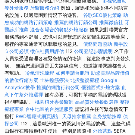
義大利城市也提供學生中心和心理健康服務。
多樣化自助
餐外燴服務
牙醫服務介紹
例如，羅馬和米蘭提供不同語言
的設施，以適應困難情況下的遊客。
谷歌SEO優化策略
助
您成功的網路行銷策略
推薦的網路行銷公司
推薦徵信社
牙
醫診所推薦
適合各場合的餐點外燴服務
如果您對聯繫官方
服務感到不舒服，您也可以聯繫您的家庭醫生或當地藥房，
那裡的專家通常可以聽取您的意見。
債務問題協助
新手設
立公司必讀
徵信社費用評估
112
公司登記步驟說明
名工作
人員接受過處理各種緊急情況的培訓，從道路事故到突發疾
病。 無論您遲到還是丟失路線信息，知道該聯繫誰都會大
有幫助。
冷氣清洗流程
如何申請台胞證
助您實現品牌價值
的數位行銷方案
士林撥筋療法
北投整復療程
Google
Analytics教學
推薦的網路行銷公司
優雅西式外燴方案
創
意下午茶外燴選擇
如有必要，可撥打單獨的電話號碼以獲
得即時協助。
桃園植牙專業醫師
高品質外燴餐飲選擇
整復
療程專業
台中地區的台胞證服務
請記得在任何緊急情況下
撥打
RWD響應式網頁設計
天母推拿推薦
全身放鬆按摩
偵
探公司
112，這是歐洲唯一的緊急情況電話號碼。 這些代碼
由銀行在轉帳過程中使用，特別是國際和
外燴茶點
SEPA