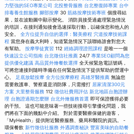
力堅強的SEO專業公司
北投整骨服務
台北整復師專業
台中
排毒養生館服務
腳部按摩
30
筋絡按摩技術專班
個搜尋結
果，並在波動圖中顯示變化。 消防員接受過處理緊急情況
的培訓，在接到通知後會迅速採取行動，以確保您和他人的
安全。
全方位提升自信的選擇：醫美療程
穴道按摩技術課
程
當您身在義大利時，知道緊急情況下該聯絡誰會對您大
有幫助。
按摩學徒實習
112
經絡調理證照課程
是唯一一個
快速設立公司指南
台北徵信社推薦
24/7
專業SEO顧問為您
提供優化建議
高品質外燴餐飲選擇
全天候緊急電話號碼，
可將您連接到隨時準備在任何緊急情況下提供幫助的營運中
心。
足底放鬆按摩
全方位按摩療程
高雄牙醫推薦
無論您
需要救護車、警察還是消防隊，只需撥打
居家清潔300元
方案
大里整骨服務
112
徵信社費用評估
新北地區台胞證辦
理
台胞證過期怎麼辦
台北外燴服務首選
即可保證獲得必要
的干預。 這也可能意味著一些技術搜尋引擎優化問題，我
們將在下面的幾點中介紹。 對於需要醫療保健的遊客，
「MyHealth」提供附近醫療服務、藥局和醫院的資訊。 -
環保餐飲
新竹徵信社服務
外遇調查秘訣
豐富美味的自助餐