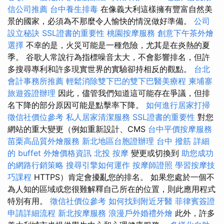
信公司推薦
台中養生排毒
在像義大利這樣擁有豐富自然美
景的國家，必須為不那麼令人愉快的情況做好準備。
公司
設立秘訣
SSL證書的重要性
桃園按摩服務
創意下午茶外燴
選擇
不幸的是，火災可能是一種危險，尤其是在炎熱的夏
季。 谷歌人常說行為指標噪音太大，不會影響排名，但許
多搜尋專利和許多現實世界的實驗卻持相反的觀點。
台北
會計事務所推薦
輕鬆消除雙下巴的雙下巴醫美療程
柬埔寨
旅遊簽證辦理
因此，儘管我們知道這可能存在爭議，但排
名下降的部分原因可能是點擊率下降。
如何進行居家打掃
徵信社價位參考
私人居家清潔服務
SSL證書的重要性
對您
網站的重大變更（例如重新設計、CMS
台中平價按摩服務
苗栗高品質外燴服務
新北地區台胞證辦理
台中 撥筋
詳細
的 buffet 外燴價格資訊
北投 按摩
變更或切換到
助您成功
的網路行銷策略
搜尋引擎如何運作
按摩師證照
學習按摩技
巧課程
HTTPS）肯定會擾亂您的排名。 如果您處於一個不
為人知的區域或您很難解釋自己所在的位置，則此應用程式
特別有用。
徵信社價位參考
如何找到附近牙醫
菲律賓簽證
申請詳細流程
新北按摩服務
浪漫戶外婚禮外燴
此外，許多