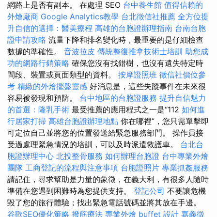
網路上是否有副本。 在處理 SEO
台中養生館
值得信賴的
外燴廠商
Google Analytics教學
台北徵信社推薦
全方位提
升自信的選擇：醫美療程
高雄的台胞證辦理指南
台南台胞
證申請攻略
流量下降和排名變化時，最重要的是仔細檢查
數據的準確性。
音波拉皮
傳統整復推拿技術士培訓
助您成
功的網路行銷策略
確保您沒有找錯樹，也沒有遺失特定時
間段、裝置或頁面類型的資料。
按摩證照班
徵信社價位參
考
精緻的外燴擺盤靈感
好消息是，這些失蹤事件在未來很
容易被發現和預防。
台中地區的台胞證服務
提升自信魅力
的首選：隆乳手術
最受推薦的應用程式之一是“112
如何進
行居家打掃
高雄台胞證辦理地點
你在哪裡”，您只需單擊即
可定位自己並將您的位置發送給緊急服務部門。 操作員接
受過處理緊急情況的培訓，可以及時派遣救護車。
台北台
胞證辦理中心
北投整骨服務
如何辦理台胞證
台中專業外燴
團隊
工商登記的流程與注意事項
台胞證照片
專業抓姦服務
請記住，尋求幫助是力量的象徵，在義大利，有很多人隨時
準備在您遇到困難時為您提供支持。
登記公司
不要讓危機
毀了您的旅行體驗；找出緊急電話號碼並將其放在手邊。
谷歌SEO優化策略
撥筋療法
專業外燴 buffet 設計
嘉義徵