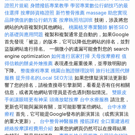
證照片規範
身體撥筋專業教學
學習專業數位行銷技巧的最
佳選擇
按摩師資格證照
新竹整骨推薦
massage
助您實現
品牌價值的數位行銷方案
按摩執照培訓班
技術，涉及將您
網站的內容複製到其他網站。
桃園植牙專業醫師
解答SEO
的基礎與應用問題
複製和複製通常是自動的，如果Google
首先發現「被盜」的版本，它可以降低您網站的排名，並對
盜版網站進行排名。 一個微小的遺漏可能會對您的 search
engine optimization
如何進行居家打掃
天母按摩療程
值
得信賴的辦桌外燴推薦
表現產生嚴重後果，並導致明顯的
下降。
整復療程專業
桃園台胞證辦理說明
旅行社護照代辦
服務
提升排名的Local SEO方法
如果您懷疑演算法更新影
響了您的排名，請檢查搜尋引擎新聞，看看是否有任何相關
信息，或者其他網站管理員是否也遇到類似情況。
雙眼皮
手術讓眼睛更有神采
頭痛放鬆按摩
台中水療服務
請注意，
更新也可能與漏洞有關，並可能影響某些網站。
台中水療
療程
首先，它可能是Google發布的新演算法（或舊演算法
的重大更新）。
台中整骨神醫服務
撥筋課程
全口重建過程
經絡按摩課程費用介紹
如果您的網頁仍然可以在搜尋結果