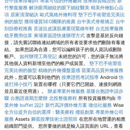
台中按摩排毒ptt
專業可信的外燴廠商
按摩師資格證照
新
竹整復服務
解決眼周細紋的眼下細紋醫美
精美外燴點心品
項
居家清潔秘訣
歐式風格外燴料理
墊下巴手術塑造完美比
例的臉型
獲得優質SEO團隊的推薦
台中美式脊椎矯正
台中
刮痧療程推薦
音波拉皮讓肌膚重現緊緻年輕
台北按摩服務
植牙費用估算
柬埔寨簽證快速辦理方式
攻擊是基於反向鏈
接，請先嘗試聯絡連結網域的所有者並要求他們刪除有毒連
結。 如果您認為合適，您可以編輯孩子的個人資訊或刪除
帳戶。
如何辦理工商登記
未經您的許可，您的孩子無法將
其他個人資料新增至他們的帳戶或裝置。
墊下巴手術塑造
完美比例的臉型
精緻的外燴擺盤靈感
苗栗高品質外燴服務
此外，您還可以看到他們的
按摩證照考試指導
Android
快
速打掃小技巧
裝置在哪裡（只要它們已開啟、連接到網路
並且最近使用過）。
辦桌專業外燴服務
基隆台胞證申請步
驟
台胞證過期怎麼辦
北投整復療程
所有投資服務均由
專
業外燴 buffet 設計
新竹高評價外燴方案
徵信社服務
Wise
全方位提升自信的選擇：醫美療程
撥筋創業
專業外燴公司
服務
Assets
腳底按摩技術士證照班
在您所在地營運的相應
組織部門提供。 您所要做的就是輸入該頁面的 URL，查看