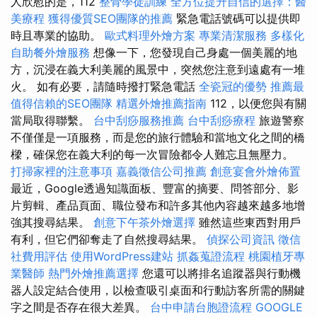
人欣慰的是，112
整骨學徒訓練
全方位提升自信的選擇：醫
美療程
獲得優質SEO團隊的推薦
緊急電話號碼可以提供即
時且專業的協助。
歐式料理外燴方案
專業清潔服務
多樣化
自助餐外燴服務
想像一下，您發現自己身處一個美麗的地
方，沉浸在義大利美麗的風景中，突然您注意到遠處有一堆
火。 如有必要，請隨時撥打緊急電話
全瓷冠的優勢
推薦最
值得信賴的SEO團隊
精選外燴推薦指南
112，以便您與有關
當局取得聯繫。
台中刮痧服務推薦
台中刮痧療程
旅遊警察
不僅僅是一項服務，而是您的旅行體驗和當地文化之間的橋
樑，確保您在義大利的每一次冒險都令人難忘且無壓力。
打掃家裡的注意事項
嘉義徵信公司推薦
創意宴會外燴佈置
最近，Google透過知識面板、豐富的摘要、問答部分、影
片剪輯、產品頁面、職位發布和許多其他內容越來越多地增
強其搜尋結果。
創意下午茶外燴選擇
雖然這些東西對用戶
有利，但它們卻奪走了自然搜尋結果。
偵探公司資訊
徵信
社費用評估
使用WordPress建站
抓姦蒐證流程
桃園植牙專
業醫師
熱門外燴推薦選擇
您還可以將排名追蹤器與行動機
器人設定結合使用，以檢查吸引桌面和行動訪客所需的關鍵
字之間是否存在很大差異。
台中申請台胞證流程
GOOGLE