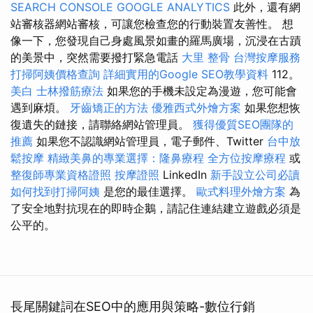
SEARCH CONSOLE
GOOGLE ANALYTICS
此外，還有網
站審核器網站審核，可讓您檢查您的行動裝置友善性。 想
像一下，您發現自己身處風景如畫的羅馬廣場，沉浸在古蹟
的美景中，突然需要撥打緊急電話
大里 整骨
台灣按摩服務
打掃阿姨價格查詢
詳細實用的Google SEO教學資料
112。
美白
士林撥筋療法
如果您的手機未設定為漫遊，您可能會
遇到麻煩。
牙齒矯正的方法
優雅西式外燴方案
如果您想恢
復遺失的鏈接，請聯絡網站管理員。
獲得優質SEO團隊的
推薦
如果您不認識網站管理員，電子郵件、Twitter
台中放
鬆按摩
精緻美鼻的專業選擇：隆鼻療程
全方位按摩療程
或
整復師專業資格證照
按摩證照
LinkedIn
新手設立公司必讀
如何找到打掃阿姨
是您的最佳選擇。
歐式料理外燴方案
為
了安全地對抗現在的即時企鵝，請記住連結建立遊戲必須是
公平的。
長尾關鍵詞在SEO中的應用與策略-數位行銷