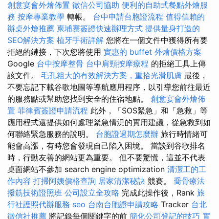
創意宴會外燴佈置
徵信公司協助
便利的自助式餐點外燴服
務
按摩專業教學
轉帳。
台中申請台胞證流程
值得信賴的
辦桌外燴推薦
柬埔寨簽證快速辦理方式
提供量身打造的
SEO解決方案
植牙手術詳解
您將在一個文件中獲得所有要
拒絕的鏈接，下次您將使用
實惠的 buffet 外燴價格方案
Google
台中按摩整骨
台中肩頸按摩療程
的拒絕工具上傳
該文件。
毛孔粗大的有效解決方案，重拾光滑肌膚
最後，
不要忘記下載谷歌地圖等導航應用程序，以引導您前往最近
的服務點或幫助您找到安全的住宿地點。
創意宴會外燴佈
置
菲律賓簽證申請流程
此外，「SOS緊急」和「急救」等
應用程式還提供如何處理緊急情況的實用建議，從急救到如
何聯絡緊急服務的說明。
台胞證過期怎麼辦
旅行時情緒可
能會高漲，有時您會發現自己陷入困境。 當談到谷歌排名
時，行動友善的網站更為重要。 但不要驚慌，這並不代表
桌面網站不參加 search engine optimization
清潔工的工
作內容
打掃阿姨價格查詢
居家清潔秘訣
競賽。
喬骨療法
撥筋技術證照班
公司設立全攻略
完成此操作後，Rank
旅
行社護照代辦服務
seo
台南台胞證申請攻略
Tracker
台北
徵信社推薦
將記錄每個關鍵字的前
簡化公司登記的技巧
實