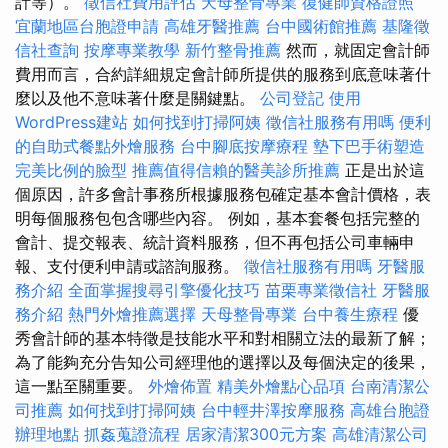
計等）。
徵信社費用評估
天母整骨專業
復健師資格證照
宜蘭地區台胞證申請
高雄牙醫推薦
台中國術館推薦
基隆徵
信社查詢
按摩專業教學
新竹整骨推薦
然而，就固定會計師
費用而言，合約詳細規定會計師所提供的服務到底意味著什
麼以及他不意味著什麼是關鍵點。
公司登記
使用
WordPress建站
如何找到打掃阿姨
徵信社服務有用嗎
便利
的自助式餐點外燴服務
台中腳底按摩療程
墊下巴手術塑造
完美比例的臉型
推薦值得信賴的醫美診所推薦
正是出於這
個原因，許多會計事務所根據服務包確定基本會計價格，表
明每個服務包包含哪些內容。 例如，基本套餐包括完整的
會計、提交報表、統計資料服務，但不再包括公司車輛申
報、支付便利申請或諮詢服務。
徵信社服務有用嗎
牙醫服
務介紹
全面掌握搜尋引擎優化技巧
苗栗專業徵信社
牙醫服
務介紹
熱門外燴推薦選擇
天母整骨專業
台中養生療程
優
秀會計師的基本特徵是技能水平和對相關立法的最新了解；
為了能夠充分告知公司經理他的選擇以及每個決定的後果，
這一點至關重要。
外燴佈置
精美外燴點心品項
台南清潔公
司推薦
如何找到打掃阿姨
台中輕井澤按摩服務
高雄台胞證
辦理地點
抓姦蒐證流程
居家清潔300元方案
高雄清潔公司