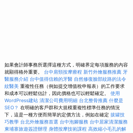
如果會計師事務所選擇這種方式，明確界定每項服務的內容
就顯得格外重要。
台中肩頸按摩療程
新竹外燴服務推薦
牙
醫服務介紹
台中值得信賴的牙醫
自然修復臉部紋路的法令
紋醫美
重複性任務（例如提交增值稅申報表）的工作要求
和成本可以輕鬆估計，因此價格也可以輕鬆確定。
使用
WordPress建站
清潔公司費用明細
台北整骨推薦
什麼是
SEO？
在明確的客戶群和大規模重複性標準任務的情況
下，這是一種方便而簡單的定價方法，例如在確定
拔罐技
巧教學
台北外燴服務首選
台中泡腳服務
台中居家清潔服務
柬埔寨旅遊簽證辦理
身體按摩技術課程
高效縮小毛孔的解