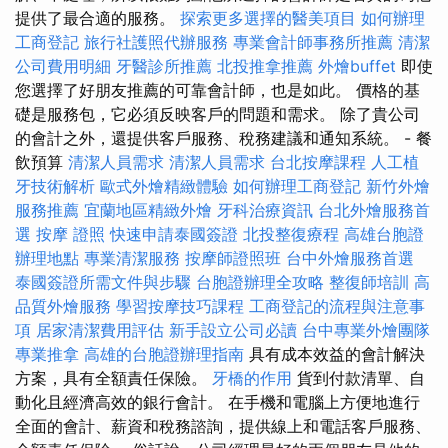
提供了最合適的服務。
探索更多選擇的醫美項目
如何辦理
工商登記
旅行社護照代辦服務
專業會計師事務所推薦
清潔
公司費用明細
牙醫診所推薦
北投推拿推薦
外燴buffet
即使
您選擇了好朋友推薦的可靠會計師，也是如此。 價格的基
礎是服務包，它必須反映客戶的問題和需求。 除了貴公司
的會計之外，還提供客戶服務、稅務建議和通知系統。 - 餐
飲預算
清潔人員需求
清潔人員需求
台北按摩課程
人工植
牙技術解析
歐式外燴精緻體驗
如何辦理工商登記
新竹外燴
服務推薦
宜蘭地區精緻外燴
牙科治療資訊
台北外燴服務首
選
按摩 證照
快速申請泰國簽證
北投整復療程
高雄台胞證
辦理地點
專業清潔服務
按摩師證照班
台中外燴服務首選
泰國簽證所需文件與步驟
台胞證辦理全攻略
整復師培訓
高
品質外燴服務
學習按摩技巧課程
工商登記的流程與注意事
項
居家清潔費用評估
新手設立公司必讀
台中專業外燴團隊
專業推拿
高雄的台胞證辦理指南
具有成本效益的會計解決
方案，具有全額責任保險。
牙橋的作用
貨到付款清單、自
動化且經濟高效的銀行會計。 在手機和電腦上方便地進行
全面的會計、薪資和稅務諮詢，提供線上和電話客戶服務、