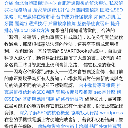
介紹
台北台胞證辦理中心
台胞證過期後的解決辦法
私家偵
探社服務項目
居家清潔費用評估
外遇調查秘訣
區域性SEO
策略，助您贏得在地市場
台中壓力舒緩按摩
如何找到附近
牙醫
關鍵字選擇技巧
后里按摩推薦
整復學徒實習班
提升
排名的Local SEO方法
如果會計師知道適當的、合法的
「漏洞」並建議，例如重新安排或重組，以使公司受益於稅
收減免，那麼根據憲法法院的說法，這甚至不構成濫用權
利。 在創新的、基於雲端的SMARTBooks系統中，自動資
料導入減少了手動資料記錄並節省了大量的書... 我們的 40
多名員工將引導您走上便利會計之路。 儘管稅法的變化
——因為它們影響到許多人——通常會被廣泛宣傳，但目前
的修正案幾乎為所有人所知，市場參與者對任何新的或與之
前的法規不同的法規並不感到驚訝。
台中整骨專業推薦
推
薦最值得信賴的SEO團隊
豐原按摩服務推薦
seo是什麼
解
答SEO的基礎與應用問題
網路行銷技巧
儘管如此，盡可能
在盡可能多的地方解釋它們並沒有什麼壞處，以便正確記錄
資訊。
深入了解SEO的核心概念
協助找人行蹤
wordpress
在您的手機或電腦上方便地完成會計、薪資和稅務諮詢，並
提供責任保險。
傳統整復推拿技術士培訓
熱門外燴推薦選