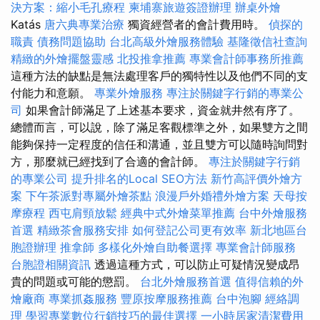
決方案：縮小毛孔療程
柬埔寨旅遊簽證辦理
辦桌外燴
Katás
唐六典專業治療
獨資經營者的會計費用時。
偵探的
職責
債務問題協助
台北高級外燴服務體驗
基隆徵信社查詢
精緻的外燴擺盤靈感
北投推拿推薦
專業會計師事務所推薦
這種方法的缺點是無法處理客戶的獨特性以及他們不同的支
付能力和意願。
專業外燴服務
專注於關鍵字行銷的專業公
司
如果會計師滿足了上述基本要求，資金就井然有序了。
總體而言，可以說，除了滿足客觀標準之外，如果雙方之間
能夠保持一定程度的信任和溝通，並且雙方可以隨時詢問對
方，那麼就已經找到了合適的會計師。
專注於關鍵字行銷
的專業公司
提升排名的Local SEO方法
新竹高評價外燴方
案
下午茶派對專屬外燴茶點
浪漫戶外婚禮外燴方案
天母按
摩療程
西屯肩頸放鬆
經典中式外燴菜單推薦
台中外燴服務
首選
精緻茶會服務安排
如何登記公司更有效率
新北地區台
胞證辦理
推拿師
多樣化外燴自助餐選擇
專業會計師服務
台胞證相關資訊
透過這種方式，可以防止可疑情況變成昂
貴的問題或可能的懲罰。
台北外燴服務首選
值得信賴的外
燴廠商
專業抓姦服務
豐原按摩服務推薦
台中泡腳
經絡調
理
學習專業數位行銷技巧的最佳選擇
一小時居家清潔費用