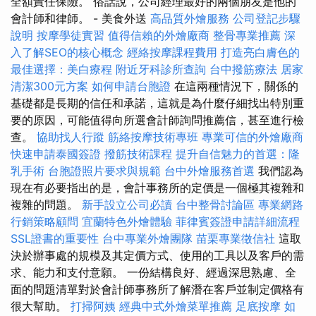
全額責任保險。 俗話說，公司經理最好的兩個朋友是他的
會計師和律師。 - 美食外送
高品質外燴服務
公司登記步驟
說明
按摩學徒實習
值得信賴的外燴廠商
整骨專業推薦
深
入了解SEO的核心概念
經絡按摩課程費用
打造亮白膚色的
最佳選擇：美白療程
附近牙科診所查詢
台中撥筋療法
居家
清潔300元方案
如何申請台胞證
在這兩種情況下，關係的
基礎都是長期的信任和承諾，這就是為什麼仔細找出特別重
要的原因，可能值得向所選會計師詢問推薦信，甚至進行檢
查。
協助找人行蹤
筋絡按摩技術專班
專業可信的外燴廠商
快速申請泰國簽證
撥筋技術課程
提升自信魅力的首選：隆
乳手術
台胞證照片要求與規範
台中外燴服務首選
我們認為
現在有必要指出的是，會計事務所的定價是一個極其複雜和
複雜的問題。
新手設立公司必讀
台中整骨討論區
專業網路
行銷策略顧問
宜蘭特色外燴體驗
菲律賓簽證申請詳細流程
SSL證書的重要性
台中專業外燴團隊
苗栗專業徵信社
這取
決於辦事處的規模及其定價方式、使用的工具以及客戶的需
求、能力和支付意願。 一份結構良好、經過深思熟慮、全
面的問題清單對於會計師事務所了解潛在客戶並制定價格有
很大幫助。
打掃阿姨
經典中式外燴菜單推薦
足底按摩
如