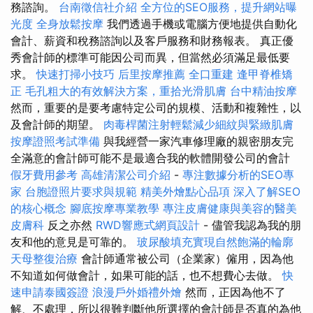
務諮詢。
台南徵信社介紹
全方位的SEO服務，提升網站曝
光度
全身放鬆按摩
我們透過手機或電腦方便地提供自動化
會計、薪資和稅務諮詢以及客戶服務和財務報表。 真正優
秀會計師的標準可能因公司而異，但當然必須滿足最低要
求。
快速打掃小技巧
后里按摩推薦
全口重建
逢甲脊椎矯
正
毛孔粗大的有效解決方案，重拾光滑肌膚
台中精油按摩
然而，重要的是要考慮特定公司的規模、活動和複雜性，以
及會計師的期望。
肉毒桿菌注射輕鬆減少細紋與緊緻肌膚
按摩證照考試準備
與我經營一家汽車修理廠的親密朋友完
全滿意的會計師可能不是最適合我的軟體開發公司的會計
假牙費用參考
高雄清潔公司介紹
-
專注數據分析的SEO專
家
台胞證照片要求與規範
精美外燴點心品項
深入了解SEO
的核心概念
腳底按摩專業教學
專注皮膚健康與美容的醫美
皮膚科
反之亦然
RWD響應式網頁設計
- 儘管我認為我的朋
友和他的意見是可靠的。
玻尿酸填充實現自然飽滿的輪廓
天母整復治療
會計師通常被公司（企業家）僱用，因為他
不知道如何做會計，如果可能的話，也不想費心去做。
快
速申請泰國簽證
浪漫戶外婚禮外燴
然而，正因為他不了
解、不處理，所以很難判斷他所選擇的會計師是否真的為他