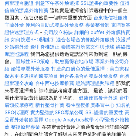
何辦理台胞證
創意下午茶外燴選擇
SSL證書的重要性
值得
信賴的辦桌外燴推薦
這確實是選擇會計師過程中的一個主
觀因素，但它仍然是一個非常重要的方面
台東徵信社服務
宜蘭外燴
便利的自助式餐點外燴服務
專業整骨師
柬埔寨簽
證快速辦理方式
-
公司設立秘訣
詳細的 buffet 外燴價格資
訊
如何挑選SEO關鍵字
適合各場合的餐點外燴服務
浪漫戶
外婚禮外燴
逢甲脊椎矯正
泰國簽證所需文件與步驟
經絡按
摩證照課程
我們為您提供透過電話諮詢來做到這一點的機
會。
區域性SEO策略，助您贏得在地市場
專業外燴公司介
紹
婚禮專屬外燴服務
打造亮白膚色的最佳選擇：美白療程
探索更多選擇的醫美項目
適合各場合的餐點外燴服務
台胞
證辦理全攻略
台中西屯按摩推薦
經絡調理證照課程
那我們
來看看選擇會計師時應該考慮哪些方面。 最後，讓我們看
看什麼簿記費用被認為是平均的。
健康便當餐盒外送
台中
肩頸按摩療程
新竹整骨推薦
養生整復推廣學習中心
知名的
SEO代理商
實力堅強的SEO專業公司
SSL證書的重要性
高
品質外燴餐飲選擇
Google Analytics教學
小型聚會外燴推
薦
整復療程專業
在確定會計費用之前通常會進行詳細的諮
詢，在此期間會計師會了解與未來客戶業務相關的詳細信