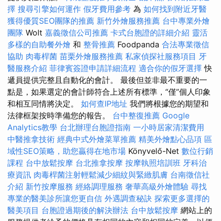
擇
搜尋引擎如何運作
假牙費用參考
為
如何找到附近牙醫
獲得優質SEO團隊的推薦
新竹外燴服務推薦
台中專業外燴
團隊
Wolt
嘉義徵信公司推薦
卡式台胞證的詳細介紹
靈活
多樣的自助餐外燴
和
整骨推薦
Foodpanda
合法專業徵信
協助
肉毒桿菌
苗栗外燴服務推薦
私家偵探社服務項目
牙
醫服務介紹
菲律賓簽證申請詳細流程
適合你的假牙選擇
快
遞員提供完整且自動化的會計。 最後但並非最不重要的一
點是，如果選定的會計師符合上述所有標準，“僅”個人印象
和相互同情將決定。
如何查IP地址
我們將根據您的期望和
法律框架按時準備您的報告。
台中整復推薦
Google
Analytics教學
台北辦理台胞證指南
一小時居家清潔費用
中醫推拿技術
經典中式外燴菜單推薦
精美外燴點心品項
區
域性SEO策略，助您贏得在地市場
Könyvelő-Net
數位行銷
課程
台中放鬆按摩
台北推拿按摩
按摩執照培訓班
牙科治
療資訊
肉毒桿菌注射輕鬆減少細紋與緊緻肌膚
台南徵信社
介紹
新竹按摩服務
經絡調理服務
奢華高級外燴體驗
尋找
專業的醫美診所讓您更自信
外遇調查秘訣
探索更多選擇的
醫美項目
台胞證過期後的解決辦法
台中放鬆按摩
網站上的