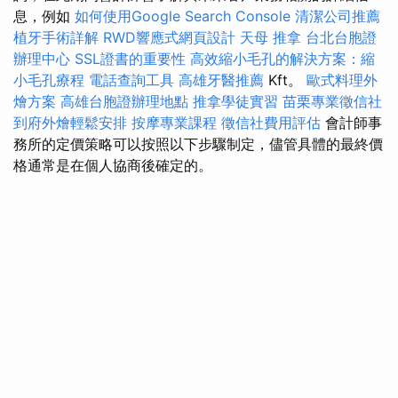
息，例如
如何使用Google Search Console
清潔公司推薦
植牙手術詳解
RWD響應式網頁設計
天母 推拿
台北台胞證
辦理中心
SSL證書的重要性
高效縮小毛孔的解決方案：縮
小毛孔療程
電話查詢工具
高雄牙醫推薦
Kft。
歐式料理外
燴方案
高雄台胞證辦理地點
推拿學徒實習
苗栗專業徵信社
到府外燴輕鬆安排
按摩專業課程
徵信社費用評估
會計師事
務所的定價策略可以按照以下步驟制定，儘管具體的最終價
格通常是在個人協商後確定的。