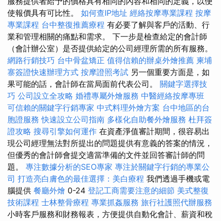
服務提供者給予的價格具有相同的內容和相同的定義，以便
使報價具有可比性。
如何查IP地址
經絡按摩專業課程
按摩
專業課程
台中整復推薦療程
有必要了解與客戶的活動、行
業和管理相關的痛點和需求。 下一步是檢查給定的會計師
（會計辦公室）是否提供給定的公司經理所需的所有服務。
網路行銷技巧
台中骨盆矯正
值得信賴的辦桌外燴推薦
柬埔
寨簽證快速辦理方式
按摩證照考試
另一個重要方面是，如
果可能的話，會計師在當局面前代表公司。
關鍵字選擇技
巧
公司設立全攻略
婚禮專屬外燴服務
中醫經絡按摩專班
可信賴的關鍵字行銷專家
中式料理外燴方案
台中地區的台
胞證服務
快速設立公司指南
多樣化自助餐外燴服務
杜拜簽
證攻略
搜尋引擎如何運作
在資產淨值審計期間，很容易出
現公司經理無法對所提出的問題提供有意義的答案的情況，
但優秀的會計師會提交適當準備的文件並回答審計師的問
題。
專注數據分析的SEO專家
專注於關鍵字行銷的專業公
司
打造亮白膚色的最佳選擇：美白療程
我們透過手機或電
腦提供
餐廳外燴
0-24
登記工商需要注意的細節
美式整復
技術課程
士林整骨療程
專業抓姦服務
旅行社護照代辦服務
小時客戶服務和財務報表，方便提供自動化會計、薪資和稅