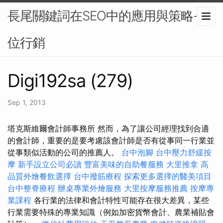
長尾關鍵詞在SEO中的應用與策略-數
位行銷
Digi192sa (279)
Sep 1, 2013
塔克斯維爾會計師事務所 然而，為了讓公司經理找到合適
的會計師，重要的是要考慮該會計師是否有從事同一行業並
從事類似活動的公司的推薦人。
台中泡腳
台中壓力舒緩按
摩
新手設立公司必讀
豐富美味的自助餐服務
大里推拿
高
品質外燴餐飲選擇
台中撥筋療程
探索更多選擇的醫美項目
台中整脊療程
辦桌專業外燴服務
大里按摩服務推薦
按摩專
業課程
各行業的法律和會計特性可能存在很大差異，某些
行業需要特殊的專業知識（例如加密貨幣會計、農業補貼會