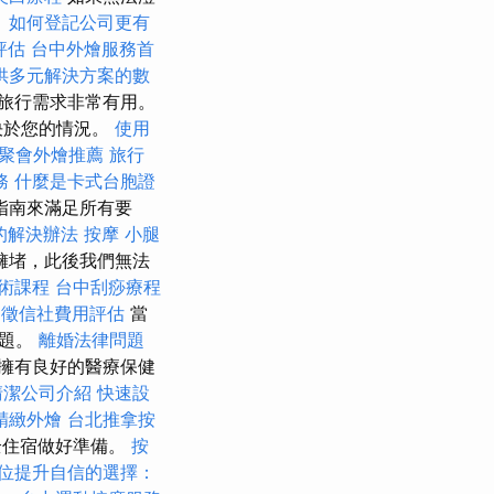
。
如何登記公司更有
評估
台中外燴服務首
供多元解決方案的數
旅行需求非常有用。
決於您的情況。
使用
聚會外燴推薦
旅行
務
什麼是卡式台胞證
指南來滿足所有要
的解決辦法
按摩 小腿
擁堵，此後我們無法
術課程
台中刮痧療程
徵信社費用評估
當
問題。
離婚法律問題
擁有良好的醫療保健
清潔公司介紹
快速設
精緻外燴
台北推拿按
全住宿做好準備。
按
位提升自信的選擇：