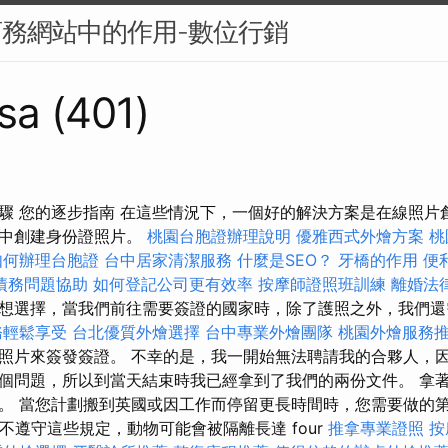
商務網站中的作用-數位行銷
sa (401)
驟 您的逐步指南 在這些情況下，一個好的解決方案是在線照片
家中創建身份證照片。
桃園台胞證辦理說明
優雅西式外燴方案
桃
如何辦理台胞證
台中居家清潔服務
什麼是SEO？
牙橋的作用
便
債務問題協助
如何登記公司更有效率
按摩師證照班訓練
離婚法
想選擇，當我們前往需要簽證的國家時，除了護照之外，我們
務輕鬆享受
台北優質外燴選擇
台中專業外燴團隊
桃園外燴服務
照片來簽發簽證。 不幸的是，我一開始無法聘請我的合夥人，
個問題，所以到當天結束時我已經拿到了我們的兩份文件。 拿
。 當您計劃搬到英國或因工作而停留更長時間時，您需要做的
果您不遵守這些規定，動物可能會被隔離長達 four
推拿專業證照
按