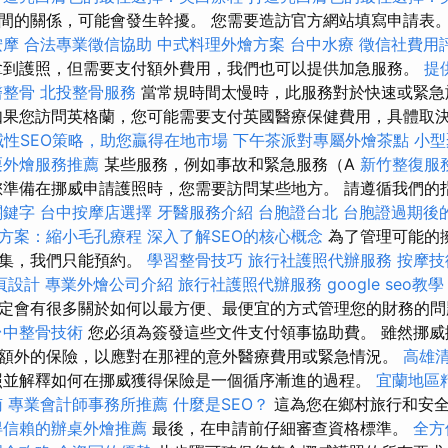
間的關係，可能會發生幹擾。 您需要造訪官方網站填寫申請表
按摩
合法專業徵信協助
中式料理外燴方案
台中水療
徵信社費用
拿到護照，但需要支付額外費用，我們也可以提供加急服務。
提
醫整骨
北投整骨服務
當常規時間太慢時，此服務對於快速或緊急
果您訪問英格蘭，您可能需要支付英國醫療保健費用，具體​​取
域性SEO策略，助您贏得在地市場
下午茶派對專屬外燴茶點
小型
栗外燴服務推薦
某些服務，例如事故和緊急服務（A
新竹整復服
準備在挪威申請護照時，您需要訪問某些地方。 請遵循我們的
關鍵字
台中按摩店選擇
牙醫服務介紹
台胞證台北
台胞證過期後
方案：縮小毛孔療程
深入了解SEO的核心概念
為了管理可能的
收集，我們只能預約。
學習整骨技巧
旅行社護照代辦服務
按摩技
頁設計
專業外燴公司介紹
旅行社護照代辦服務
google seo教學
定會有很多關於如何以最方便、最便宜的方式管理您的財務的
台中整骨技術
您必須為簽發這些文件支付領事協助費。 雖然挪威
額外的保險，以應對在那裡的意外醫療費用或緊急情況。
高雄
並解釋如何在挪威獲得保險是一個循序漸進的過程。
宜蘭地區
南
專業會計師事務所推薦
什麼是SEO？
這為您在鄉村旅行和安
得信賴的辦桌外燴推薦
最後，在申請前仔細審查資格標準。
全方