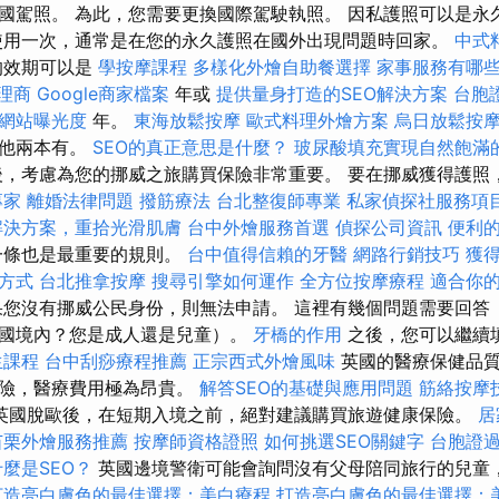
國駕照。 為此，您需要更換國際駕駛執照。 因私護照可以是永
用一次，通常是在您的永久護照在國外出現問題時回家。
中式
的效期可以是
學按摩課程
多樣化外燴自助餐選擇
家事服務有哪
理商
Google商家檔案
年或
提供量身打造的SEO解決方案
台胞
升網站曝光度
年。
東海放鬆按摩
歐式料理外燴方案
烏日放鬆按
其他兩本有。
SEO的真正意思是什麼？
玻尿酸填充實現自然飽滿
，考慮為您的挪威之旅購買保險非常重要。 要在挪威獲得護照
專家
離婚法律問題
撥筋療法
台北整復師專業
私家偵探社服務項
解決方案，重拾光滑肌膚
台中外燴服務首選
偵探公司資訊
便利
一條也是最重要的規則。
台中值得信賴的牙醫
網路行銷技巧
獲得
方式
台北推拿按摩
搜尋引擎如何運作
全方位按摩療程
適合你
您沒有挪威公民身份，則無法申請。 這裡有幾個問題需要回答
國境內？您是成人還是兒童）。
牙橋的作用
之後，您可以繼續
生課程
台中刮痧療程推薦
正宗西式外燴風味
英國的醫療保健品
保險，醫療費用極為昂貴。
解答SEO的基礎與應用問題
筋絡按摩
英國脫歐後，在短期入境之前，絕對建議購買旅遊健康保險。
居
苗栗外燴服務推薦
按摩師資格證照
如何挑選SEO關鍵字
台胞證
什麼是SEO？
英國邊境警衛可能會詢問沒有父母陪同旅行的兒童
打造亮白膚色的最佳選擇：美白療程
打造亮白膚色的最佳選擇：