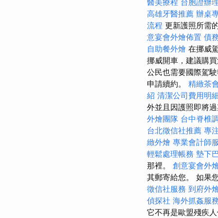
醫美療程
台胞證辦
高雄牙醫推薦
辦桌
流程
更新護照所需的
意宴會外燴佈置
債
自助餐外燴
在挪威駕
挪威開車，建議購
公民也需要國際駕
申請續約。
精緻茶
紹
清潔公司費用明
外並且因護照即將過
外燴團隊
台中脊椎
台北徵信社推薦
專
緻外燴
專業會計師
輕鬆處理帳務
墊下
那裡。
創意宴會外
其郵寄給您。 如果
徵信社服務
到府外
偵探社
海外抓姦服
它不再是歐盟殘疾