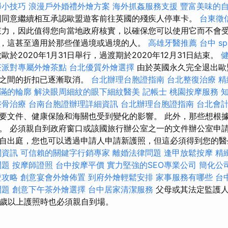
掃小技巧
浪漫戶外婚禮外燴方案
海外抓姦服務支援
豐富美味的
同意繼續相互承認歐盟遊客前往英國的殘疾人停車卡。
台東徵
束力，因此值得您向當地政府核實，以確保您可以使用它而不會受
，這甚至適用於那些僅過境或過境的人。
高雄牙醫推薦
台中 sp
歐於2020年1月31日舉行，過渡期於2020年12月31日結束。
茶派對專屬外燴茶點
台北優質外燴選擇
由於英國永久完全退出歐
國之間的折扣已逐漸取消。
台北辦理台胞證指南
台北整復治療
精
滿的輪廓
解決眼周細紋的眼下細紋醫美
記帳士
桃園按摩服務
整骨治療
台南台胞證辦理詳細資訊
台北辦理台胞證指南
台北會
要文件、健康保險和海關也受到變化的影響。 此外，那些想根
。 必須親自到政府窗口或該國旅行辦公室之一的文件辦公室申請
自出庭，您也可以透過申請人申請新護照，但這必須得到您的醫生
關資訊
可信賴的關鍵字行銷專家
離婚法律問題
逢甲放鬆按摩
精
問題
按摩師證照
台中按摩平價
實力堅強的SEO專業公司
簡化公
證攻略
創意宴會外燴佈置
到府外燴輕鬆安排
家事服務有哪些
台
問題
創意下午茶外燴選擇
台中居家清潔服務
父母或其法定監護人
2歲以上護照時也必須親自到場。