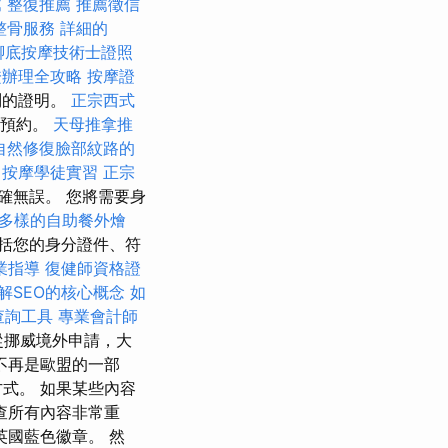
薦
整復推薦
推薦徵信
整骨服務
詳細的
腳底按摩技術士證照
證辦理全攻略
按摩證
問的證明。
正宗西式
線預約。
天母推拿推
自然修復臉部紋路的
按摩學徒實習
正宗
確無誤。 您將需要身
多樣的自助餐外燴
括您的身分證件、符
業指導
復健師資格證
解SEO的核心概念
如
查詢工具
專業會計師
從挪威境外申請，大
不再是歐盟的一部
式。 如果某些內容
查所有內容非常重
英國藍色徽章。 然