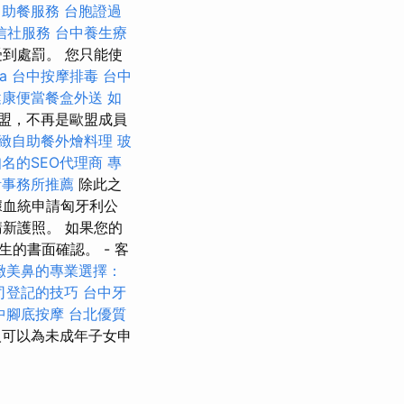
自助餐服務
台胞證過
信社服務
台中養生療
到處罰。 您只能使
a
台中按摩排毒
台中
健康便當餐盒外送
如
盟，不再是歐盟成員
緻自助餐外燴料理
玻
知名的SEO代理商
專
計事務所推薦
除此之
據血統申請匈牙利公
新護照。 如果您的
的書面確認。 - 客
緻美鼻的專業選擇：
司登記的技巧
台中牙
中腳底按摩
台北優質
可以為未成年子女申