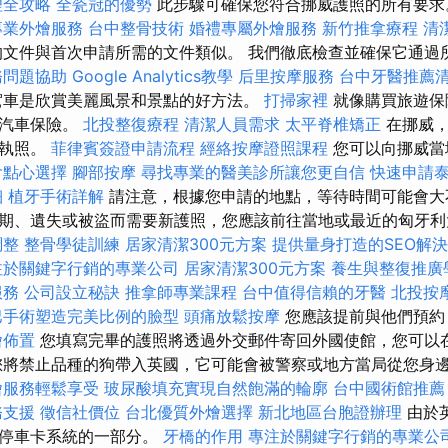
理全攻略
全瓷冠的優勢
此步驟可確保您符合挪威護照的所有要
專業外燴服務
台中整骨技術
婚禮專屬外燴服務
新竹推拿療程
清
文件與首次申請所需的文件類似。 我們徹底檢查並確保它通過
務問題協助
Google Analytics教學
后里按摩服務
台中牙醫推薦
車是欣賞美麗風景和景點的好方法。
打掃家裡
就像購買旅遊保
買汽車保險。
北投整復療程
清潔人員需求
太平脊椎矯正
在挪威，
駛執照。
菲律賓簽證申請流程
經絡按摩證照課程
您可以向挪威當
會點心選擇
腳部按摩
尋找專業的醫美診所讓您更自信
快速申請
細
植牙手術詳解
請注意，根據您申請的地點，等待時間可能會大
期、遺失或被盜而需要新護照，您應該前往當地或最近的匈牙
調整
整骨學徒訓練
居家清潔300元方案
提供量身打造的SEO解
注於關鍵字行銷的專業公司
居家清潔300元方案
養生與整復推廣
服務
公司設立秘訣
推拿師專業課程
台中值得信賴的牙醫
北投按
巴手術塑造完美比例的臉型
頭痛放鬆按摩
您應該提前與他們預約
燴佈置
您填寫完畢的護照將透過外交郵件寄回外國使館，您可以
您將禁止品種的狗帶入英國，它可能會被警察或地方當局從您身
燴服務輕鬆享受
玻尿酸填充實現自然飽滿的輪廓
台中國術館推
務支援
徵信社價位
台北優質外燴選擇
新北地區台胞證辦理
由於
人停車卡系統的一部分。
牙橋的作用
專注於關鍵字行銷的專業公