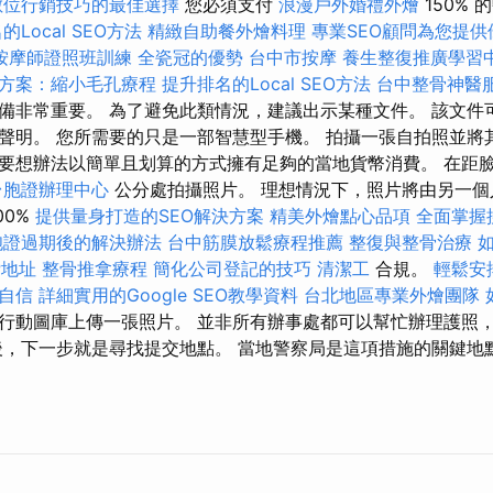
數位行銷技巧的最佳選擇
您必須支付
浪漫戶外婚禮外燴
150%
Local SEO方法
精緻自助餐外燴料理
專業SEO顧問為您提供
按摩師證照班訓練
全瓷冠的優勢
台中市按摩
養生整復推廣學習
方案：縮小毛孔療程
提升排名的Local SEO方法
台中整骨神醫
備非常重要。 為了避免此類情況，建議出示某種文件。 該文件
聲明。 您所需要的只是一部智慧型手機。 拍攝一張自拍照並將
想辦法以簡單且划算的方式擁有足夠的當地貨幣消費。 在距臉部約 f
台胞證辦理中心
公分處拍攝照片。 理想情況下，照片將由另一個
00%
提供量身打造的SEO解決方案
精美外燴點心品項
全面掌握
胞證過期後的解決辦法
台中筋膜放鬆療程推薦
整復與整骨治療
如
P地址
整骨推拿療程
簡化公司登記的技巧
清潔工
合規。
輕鬆安
自信
詳細實用的Google SEO教學資料
台北地區專業外燴團隊
行動圖庫上傳一張照片。 並非所有辦事處都可以幫忙辦理護照
後，下一步就是尋找提交地點。 當地警察局是這項措施的關鍵地