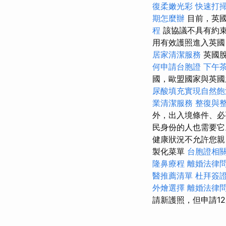
復柔嫩光彩
快速打
期怎麼辦
目前，英國
程
該協議不具有約
用有效護照進入英國
居家清潔服務
英國脫
何申請台胞證
下午
國，歐盟國家與英
尿酸填充實現自然飽
業清潔服務
整復與
外，出入境條件、必
民身份的人也需要它
健康狀況不允許您親
製化菜單
台胞證相
隆鼻療程
離婚法律
醫推薦清單
杜拜簽
外燴選擇
離婚法律
請新護照，但申請1