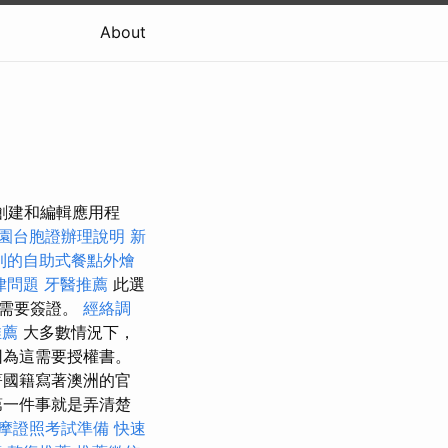
About
創建和編輯應用程
園台胞證辦理說明
新
利的自助式餐點外燴
律問題
牙醫推薦
此選
還需要簽證。
經絡調
推薦
大多數情況下，
因為這需要授權書。
著國籍寫著澳洲的官
第一件事就是弄清楚
摩證照考試準備
快速