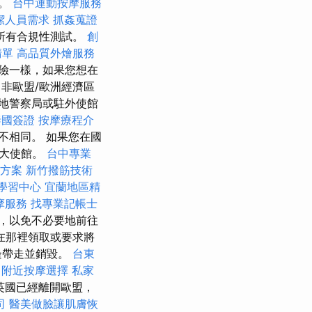
求。
台中運動按摩服務
潔人員需求
抓姦蒐證
所有合規性測試。
創
清單
高品質外燴服務
險一樣，如果您想在
非歐盟/歐洲經濟區
地警察局或駐外使館
泰國簽證
按摩療程介
不相同。 如果您在國
利大使館。
台中專業
決方案
新竹撥筋技術
學習中心
宜蘭地區精
摩服務
找專業記帳士
，以免不必要地前往
在那裡領取或要求將
邊帶走並銷毀。
台東
薦
附近按摩選擇
私家
英國已經離開歐盟，
司
醫美做臉讓肌膚恢