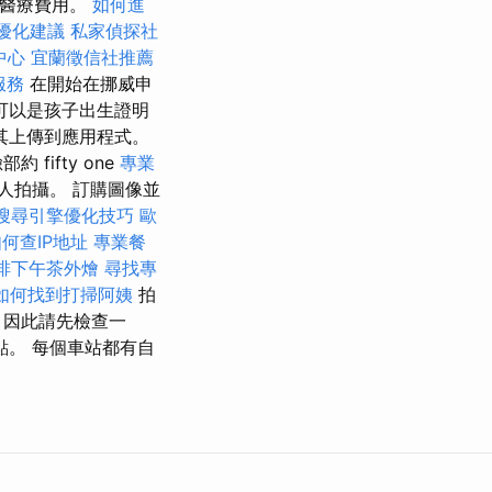
 的醫療費用。
如何進
優化建議
私家偵探社
中心
宜蘭徵信社推薦
服務
在開始在挪威申
可以是孩子出生證明
其上傳到應用程式。
ifty one
專業
人拍攝。 訂購圖像並
搜尋引擎優化技巧
歐
何查IP地址
專業餐
排下午茶外燴
尋找專
如何找到打掃阿姨
拍
，因此請先檢查一
點。 每個車站都有自