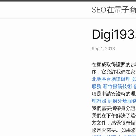
SEO在電子
Digi193
Sep 1, 2013
在挪威取得護照的步
序，它允許我們在
北地區台胞證辦理
服務
新竹撥筋技術
項是申請簽證時的理
理證照
到府外燴服
我們需要攜帶身分證
我們在下午解決了這
方文件，感覺很奇怪
您是否需要... 如