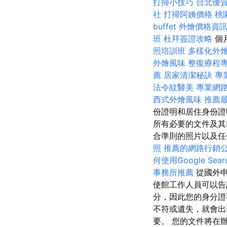
打掃小技巧
台北優
社
打掃阿姨價格
桃
buffet 外燴價格資
班
杜拜簽證攻略
個
照培訓班
多樣化外
外燴風味
整復療程
薦
居家清潔秘訣
專
法令紋醫美
專業網
西式外燴風味
推薦最
份證明和居住身份
所有必要的文件及
合準則的照片以及任
照
推薦的網路行銷
何使用Google Searc
事務所推薦
從國外
使館工作人員可以
分，因此您的身分證
不符或遺失，就會出
要。 您的文件將在