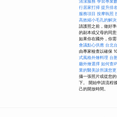
清潔服務
學習專業
行居家打掃
提升排名的
服務項目
按摩執照
高效縮小毛孔的解決
請護照之前，做好準
的副本或父母的同意
如果你在國外，你需要
會議點心供應
台北
由專家檢查以確保 1
式風格外燴料理
台
廳外燴選擇
如何查I
業的醫美診所讓您更
攝一張照片或從您的
下。 開始申請流程
己的開放時間。