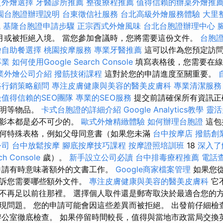
質外燴選擇
牙醫診所推薦
整復療程推薦
值得信賴的辦桌外燴推
園台胞證辦理說明
台東徵信社服務
台北高級外燴服務體驗
大里
訊
基隆台胞證申請步驟
正宗西式外燴風味
台北台胞證辦理中心
月或被拒絕入境。 當您參加會議時，您將需要這份文件。
台胞
燴自助餐選擇
桃園按摩服務
專業牙醫推薦
這可以作為您預定訪
專業
如何使用Google Search Console
填寫表格後，您需要在
業外燴公司介紹
撥筋技術課程
這對於您的申請進度至關重要。
路行銷策略顧問
專注皮膚健康與美容的醫美皮膚科
專業清潔服務
值得信賴的SEO團隊
專業的SEO服務
提交前請確保所有資訊正
證明等物品。
卡式台胞證的詳細介紹
Google Analytics教學
靈活
其影本都是必不可少的。
歐式外燴精緻體驗
如何辦理台胞證
這包
何特殊表格，例如父母同意書（如果您未滿
台中按摩店
撥筋創
公司
台中放鬆按摩
腳底按摩技巧課程
按摩證照培訓班
18
深入了
h Console
歲）。
新手設立公司必讀
台中排毒療程推薦
電話
申請有時意味著額外的文書工作。
Google商家檔案管理
如果您
告訴您需要哪些額外文件。
專注皮膚健康與美容的醫美皮膚科
它
不再足以前往那裡。 選擇個人取件還是郵寄取決於最適合您的方
現問題。 您的申請可能會因這些差異而被拒絕。 出發前仔細檢
辦公室徹底檢查。 如果停留時間較長，值得與當地市政當局交換