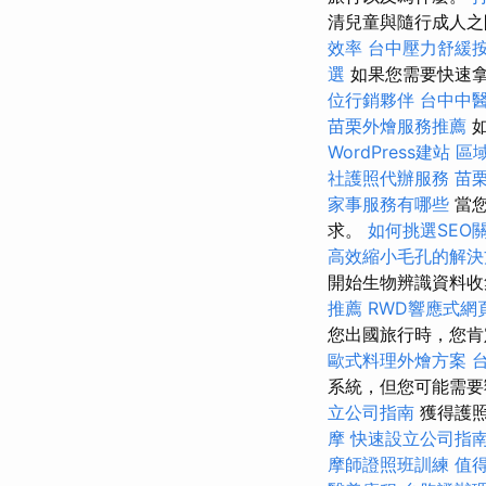
清兒童與隨行成人之
效率
台中壓力舒緩
選
如果您需要快速
位行銷夥伴
台中中
苗栗外燴服務推薦
如
WordPress建站
區
社護照代辦服務
苗
家事服務有哪些
當您
求。
如何挑選SEO
高效縮小毛孔的解決
開始生物辨識資料
推薦
RWD響應式網
您出國旅行時，您肯
歐式料理外燴方案
系統，但您可能需要
立公司指南
獲得護照
摩
快速設立公司指
摩師證照班訓練
值