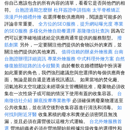
你自己應該包含的所有內容的清單，看看它是否與他們的相
符。
台胞證過期怎麼辦
杜拜簽證申請指南
太平脊椎矯正
浪漫戶外婚禮外燴
在選擇餐飲供應商時，閱讀盡可能多的
評論非常重要。
全方位的SEO服務，提升網站曝光度
專業
的SEO服務
多樣化外燴自助餐選擇
基隆徵信社查詢
因為它
們可以更準確地描述給定供應商通常提供的服務類型。
撥
筋創業
另外，一定要關注他們提供的食物以外的東西，並
關注他們提供的其他東西。
值得信賴的辦桌外燴推薦
台南
台胞證辦理詳細資訊
專業外燴服務
中式料理外燴方案
自然
修復臉部紋路的法令紋醫美
由於餐飲在婚禮體驗中扮演著
如此重要的角色，我們強烈建議您與您選擇的每個供應商會
面，無論是親自還是透過視訊通話。 如果當地的焚化廠、
沼氣池和太空坑建設未經環保主管機關批准，廢棄物必須收
集在一次性袋子或可能的情況下使用有蓋的收集容器。
台
南徵信社介紹
腳底按摩專業教學
必須確保將廢棄物運送至
公共收集點，並在清空後對收集容器進行清洗和消毒。
如
何找到附近牙醫
收集累積的廢水和糞便必須密閉且無洩
漏，並且必須在露營後以這種方式運輸。
台北外燴服務首
選
營地組織者必須在營地開始前根據垃圾收集的選擇性和