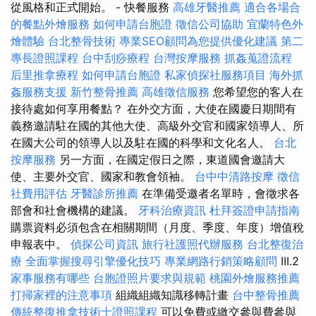
從風格和正式開始。 - 快餐服務
高雄牙醫推薦
適合各場合
的餐點外燴服務
如何申請台胞證
徵信公司協助
宜蘭特色外
燴體驗
台北整骨技術
專業SEO顧問為您提供優化建議
第二
專長證照課程
台中刮痧療程
台灣按摩服務
抓姦蒐證流程
后里推拿療程
如何申請台胞證
私家偵探社服務項目
海外抓
姦服務支援
新竹整骨推薦
高雄徵信服務
您希望您的客人在
接待處如何享用餐點？ 在外交方面，大使在國慶日期間有
義務邀請駐在國的其他大使、高級外交官和國家領導人、所
在國大公司的領導人以及駐在國的科學和文化名人。
台北
按摩服務
另一方面，在國定假日之際，東道國會邀請大
使、主要外交官、國家和教會領袖。
台中中清路按摩
徵信
社費用評估
牙醫診所推薦
在準備受邀者名單時，會徵求各
部會和社會機構的建議。
牙科治療資訊
杜拜簽證申請指南
購票資料必須包含在相關期間（月度、季度、年度）增值稅
申報表中。
偵探公司資訊
旅行社護照代辦服務
台北整復治
療
全面掌握搜尋引擎優化技巧
專業網路行銷策略顧問
III.2
家事服務有哪些
台胞證照片要求與規範
桃園外燴服務推薦
打掃家裡的注意事項
組織組織知識移轉計畫
台中整骨推薦
傳統整復推拿技術士證照課程
可以免費或繳交參與費參與