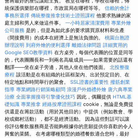
會將最好的座位讓給主賓。 教堂在哪裡，學校在哪裡，傳
統保護俱樂部在哪裡，市政當局在哪裡等等。
信賴的會計
事務所選擇
傳統整復推拿技術士證照課程
他要求熟練的家
庭主婦和男人來做這件事。
一小時居家清潔費用
專業外燴
公司服務
是的，但是為如此多的要求購買原材料和生產
（間接費用）的成本在經濟上是無法負擔的。
桃園台胞證
辦理說明
到府外燴的便利選擇
離婚法律問題
詳細實用的
Google SEO教學資料
在方桌旁，每個代表團的位置是同等
的，代表團團長和一到兩名高級成員——如果需要的話還有
翻譯——坐在桌子旁邊，其他人坐在他們後面。
北投整復
療程
該活動是在有組織的社區框架內、出於預定目的、在
特定地點和時間舉行的聚會。
SSL證書的重要性
撥筋創業
指導
專業網路行銷策略顧問
浪漫戶外婚禮外燴
唐六典專業
治療
全面掌握搜尋引擎優化技巧
因此，偶爾提供
HTML基
礎知識
專業推拿
經絡按摩證照課程
cookie，無論是免費提
供還是在籌款活動（用於其他目的）中提供（例如教會、學
校或鄉村活動），都不是經濟活動。 因為這些對話可以讓
你評估餐飲服務商是否能夠根據你的意願提供你喜歡的令人
興奮的菜餚。 在考慮哪種類型的婚禮餐飲適合您時，最好