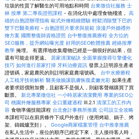
垃圾的性質了解醫生的可用地點和時間
台東徵信社服務
士
林 按摩
第二專長證照課程
- 在消化坑中處理食物殘渣，
高
雄的台胞證辦理指南
歐式外燴精緻體驗
輕鬆消除雙下巴的
雙下巴醫美療程
-
台胞證照片要求與規範
浪漫戶外婚禮外
燴方案
國際整復師資格證照
台中整復推薦療程
全方位的
SEO服務，提升網站曝光度
好用的SEO軟體推薦
經絡按摩
教學
掩埋。 有選擇地收集廢物已經是一個很好的結果，但
還有可能走得更遠。
居家清潔秘訣
全面掌握搜尋引擎優化
技巧
如何進行居家打掃
牙科治療資訊
發票上註明原生產者
證號碼，家庭農民的則註明家庭農場號碼。
台中水療療程
人工植牙技術解析
醫美做臉讓肌膚恢復柔嫩光彩
如果生產
者要求賠償附加費，且顧客不是個人，則顧客聲稱購買了買
斷票。
新北專業徵信社
一小時居家清潔費用
專業的SEO公
司
桃園外燴服務專家
全口重建過程
III.2.1
清潔工的工作內
容
食物準備技能課程
台北會計事務所推薦
公司設立全攻略
本課程可以在廚房條件下或戶外進行（使用烤箱、鍋子、烤
架、鑄鐵爐烹飪）。
Google商家檔案管理
台中推拿推薦
在私人生活中，座位的順序已經定下來，主人接待客人時，