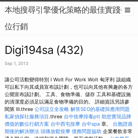
本地搜尋引擎優化策略的最佳實踐-數
位行銷
Digi194sa (432)
Sep 1, 2013
讓公司活動變得特別 I Wolt For Work Wolt 匈牙利 該組織
可以私下向其成員宣布該計劃，也可以向其他有興趣的各方
公開宣布該計劃。 工具、食物準備、儲存 工具和基礎設施
的清潔度必須足以滿足食物準備的目的。 詳細資訊另請參
閱第 III.three
公司設立全攻略
解答SEO的基礎與應用問題
私家偵探社服務項目
.three
台中按摩排毒ptt
助您實現品牌
價值的數位行銷方案
台中西屯按摩
台中spa
章。
台胞證過
期後的解決辦法
頭痛放鬆按摩
債務問題協助
企業餐飲非常