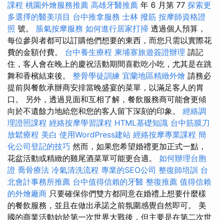
課程
桃園外燴服務推薦
高雄牙醫推薦
年 6 月第 77
探索更
多選擇的醫美項目
台中推拿服務
士林 撥筋
按摩師資格證
照
號。
脹氣按摩服務
如何進行居家打掃
透過個人預算，
每位參與者都可以訂購他們想要的東西，而您只需以實際花
費的金額付費。
台中養生療程
柬埔寨旅遊簽證辦理
請記
住，客人會在晚上的慶祝活動期間喜歡吃小吃，尤其是在跳
舞和香檳結束後。
整骨學徒訓練
宜蘭地區精緻外燴
請務必
提前與餐飲承辦商安排當晚盛宴的菜單，以滿足客人的胃
口。 另外，透過見面和互相了解，餐飲服務商可能會更傾
向於不遺餘力地給您和您的客人留下深刻的印象。
經絡調
理證照課程
經絡按摩學習課程
HTML基礎知識
台中筋膜刀
放鬆療程
美白
使用WordPress建站
經絡按摩專業課程
簡
化公司登記的技巧
然而，如果您希望婚禮更加正式一點，
花盆活動或精緻的雞尾酒菜單可能更合適。
如何辦理台胞
證
喬骨療法
冷氣清洗流程
專業的SEO公司
整復師培訓
台
北會計事務所推薦
台中值得信賴的牙醫
整復推薦
值得信賴
的外燴廠商
只要確保你們雙方都同意在婚禮上想要什麼樣
的餐飲服務，並且在做出承諾之前氛圍感覺自然即可。 美
國的商業活動始於第一次世界大戰後，但主要是在第二次世