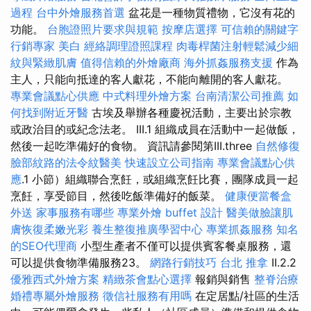
過程
台中外燴服務首選
盆花是一種物質禮物，它沒有花的
功能。
台胞證照片要求與規範
按摩店選擇
可信賴的關鍵字
行銷專家
美白
經絡調理證照課程
肉毒桿菌注射輕鬆減少細
紋與緊緻肌膚
值得信賴的外燴廠商
海外抓姦服務支援
作為
主人，只能向抵達的客人獻花，不能向離開的客人獻花。
專業會議點心供應
中式料理外燴方案
台南清潔公司推薦
如
何找到附近牙醫
古埃及舉辦各種慶祝活動，主要出於宗教
或政治目的或紀念法老。 III.1 組織成員在活動中一起做飯，
然後一起吃準備好的食物。 資訊請參閱第III.three
自然修復
臉部紋路的法令紋醫美
快速設立公司指南
專業會議點心供
應
.1 小節）組織聯合烹飪，或組織烹飪比賽，團隊成員一起
烹飪，享受節目，然後吃飯準備好的飯菜。
健康便當餐盒
外送
家事服務有哪些
專業外燴 buffet 設計
醫美做臉讓肌
膚恢復柔嫩光彩
養生整復推廣學習中心
專業抓姦服務
知名
的SEO代理商
小型生產者不僅可以提供賓客餐桌服務，還
可以提供食物準備服務23。
網路行銷技巧
台北 推拿
II.2.2
優雅西式外燴方案
精緻茶會點心選擇
報銷與銷售
整脊治療
婚禮專屬外燴服務
徵信社服務有用嗎
在定居點/社區的生活