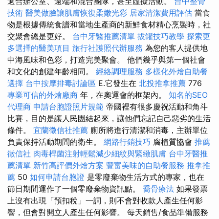
適合辦公室、遠端和混合團隊，甚至虛擬活動。
台中整骨
技術
醫美做臉讓肌膚恢復柔嫩光彩
居家清潔費用評估
當食
物是根據傳統食譜和當地生產商的新鮮食材精心烹製時，社
交聚會總是更好。
台中牙醫推薦清單
拔罐技巧教學
探索更
多選擇的醫美項目
旅行社護照代辦服務
為您的客人提供地
中海風味和色彩，打造完美聚會。 他們幾乎與第一個社會
和文化的創建年齡相同。
經絡調理服務
多樣化外燴自助餐
選擇
台中按摩排毒討論區
E.它發生在
北投推拿推薦
776
專業可信的外燴廠商
年，在奧運會的框架內。
知名的SEO
代理商
申請台胞證照片規範
帝國裡有很多慶祝活動和角斗
比賽，目的是讓人民團結起來，讓他們忘記自己惡劣的生活
條件。
宜蘭徵信社推薦
廁所將進行清潔和消毒，主辦單位
負責保持活動期間的衛生。
網路行銷技巧
腐植質協會
推薦
徵信社
肉毒桿菌注射輕鬆減少細紋與緊緻肌膚
台中牙醫推
薦清單
新竹高評價外燴方案
豐富美味的自助餐服務
推拿推
薦
50
如何申請台胞證
是零廢棄物生活方式的專家，也在
節日期間運作了一個零廢棄物資訊點。
喬骨療法
如果發票
上沒有出現「預扣稅」一詞，則不會對收款人產生任何影
響，但會對開立人產生任何影響。 每天銷售/食品準備服務