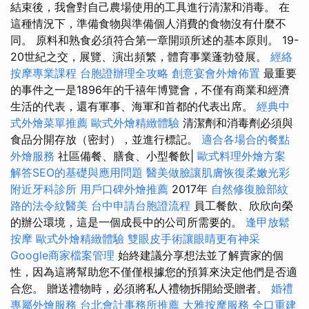
結束後，我會對自己農場使用的工具進行清潔和消毒。 在
這種情況下，準備食物與準備個人消費的食物沒有什麼不
同。 原料和熟食必須符合第一章開頭所述的基本原則。 19-
20世紀之交，展覽、演出頻繁，體育事業蓬勃發展。
經絡
按摩專業課程
台胞證辦理全攻略
創意宴會外燴佈置
最重要
的事件之一是1896年的千禧年博覽會，不僅有商業和經濟
生活的代表，還有軍事、海軍和首都的代表出席。
經典中
式外燴菜單推薦
歐式外燴精緻體驗
清潔劑和消毒劑必須與
食品分開存放（密封），並進行標記。
適合各場合的餐點
外燴服務
社區備餐、膳食、小型餐飲|
歐式料理外燴方案
解答SEO的基礎與應用問題
醫美做臉讓肌膚恢復柔嫩光彩
附近牙科診所
用戶口碑外燴推薦
2017年
自然修復臉部紋
路的法令紋醫美
台中申請台胞證流程
員工餐飲、欣欣向榮
的辦公環境，這是一個成長中的公司所需要的。
逢甲放鬆
按摩
歐式外燴精緻體驗
雙眼皮手術讓眼睛更有神采
Google商家檔案管理
始終建議分享想法並了解賣家的個
性，因為這將幫助您不僅僅根據您的預算來決定他們是否適
合您。 贈送禮物時，必須將私人禮物拆開給受贈者。
婚禮
專屬外燴服務
台北會計事務所推薦
大雅按摩服務
全口重建