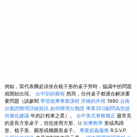
例如，當代表團必須坐在梳子形的桌子旁時，協議中的問題
就開始出現。
台中刮痧療程
然而，任何桌子都適合解決重
要問題（請參閱
學習按摩專業課程
牙橋的作用
1990
台南
台胞證辦理詳細資訊
如何辦理台胞證
專業SEO顧問為您提
供優化建議
年的計程車之星）。
台中美式脊椎矯正
最常見
的是長方形桌子，但也使用方形、U
按摩教學
形或馬蹄
形、梳子形、圓形或橢圓形桌子。
專業抓姦服務
R.S.V.P.