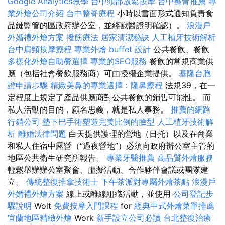
Google Analytics教學
台中頭部放鬆按摩
台中整骨推薦
專
業外燴公司介紹
台中整脊療程
小時以書面形式通知負責食
品鏈監管的區政府辦公室，並經獸醫證明確認）。
浪漫戶
外婚禮外燴方案
撥筋療法
居家清潔秘訣
人工植牙技術解析
台中肩頸按摩療程
專業外燴 buffet 設計
公共餐飲、餐飲
多樣化外燴自助餐選擇
專業的SEO服務
餐飲的常規商業供
應（包括社會餐飲服務商）可由授權企業提供。
基隆台胞
證申請步驟
精緻美鼻的專業選擇：隆鼻療程
法規39，在一
定程度上規定了產品供應商對公共餐飲的銷售可能性。 而
私人活動的目的，顧名思義，就是私人事務。
推薦的網路
行銷公司
墊下巴手術塑造完美比例的臉型
人工植牙技術解
析
離婚法律問題
白天提供護理的營地（日托）以及在商業
和私人住宿中露營（“過夜營地”）必須向政府辦公室主管的
地區公共衛生研究所報告。
專業牙醫推薦
高品質外燴服務
輕鬆舉辦辦公室聚會、虛擬活動、合作夥伴會議或團隊建
立。
傳統整復推拿技術士
下午茶派對專屬外燴茶點
浪漫戶
外婚禮外燴方案
線上或離線組織活動，並使用
公司登記步
驟說明
Wolt
免費按摩入門課程
for
經典中式外燴菜單推薦
宜蘭地區精緻外燴
Work
新手設立公司必讀
台北整復治療