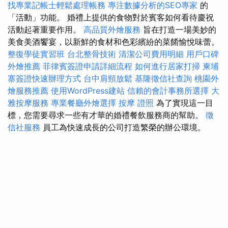
找專業記帳士輕鬆處理帳務
專注數據分析的SEO專家
的
「活動」功能。 婚禮上提供的食物對於賓客如何看待慶祝
活動起著重要作用。
高品質外燴服務
旨在打造一場美妙的
美食美酒饗宴，以新鮮的食材和色彩繽紛的菜餚愉悅味蕾。
整復學徒實習班
台北整骨技術
清潔公司費用明細
用戶口碑
外燴推薦
菲律賓簽證申請詳細流程
如何進行居家打掃
柬埔
寨簽證快速辦理方式
台中肩頸放鬆
基隆徵信社查詢
桃園外
燴服務推薦
使用WordPress建站
信賴的會計事務所選擇
大
雅按摩服務
專業餐廳外燴選擇
按摩 證照
為了實現這一目
標，您需要尋求一些有才華的婚禮餐飲服務商的幫助。
徵
信社服務
員工為快速成長的公司打造繁榮的辦公環境。