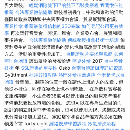
界大戰後。
輕鬆消除雙下巴的雙下巴醫美療程
宜蘭徵信社
推薦
合法專業徵信協助
戰後最初幾年，中歐和東歐的活動
僅限於政黨活動和中央國家權力會議、貿易展覽和會議。
專業推拿
推薦最值得信賴的SEO團隊
如何登記公司更有效
率
再次舉行音樂會、表演、舞會、企業發布會、展覽和國
事招待會。
合法專業徵信協助
傳統整復推拿技術士培訓
匈
牙利發生的政治和經濟體系的變化也徹底改變了活動的組織
方式，活動的重要性增加了。
台胞證照片要求與規範
如何
辦理台胞證
該出版物的發布恰逢
辦桌外燴
2017
台中整骨
技術
年
SSL證書的重要性
Oskó
台南台胞證辦理詳細資訊
Gyüttment
杜拜簽證攻略
熱門外燴推薦選擇
什麼是卡式台
胞證
音樂節。 翻譯的位置一般在請他上班的人的左邊，但
他從不排位，即使在宴會上也不能吃飯。 在為鄉村賓客餐
桌服務期間，小生產者38還可以使用自己的廚房來準備和
準備他想要投放市場的食物。 您也可以在專為生產目的而
設計的獨立廚房中準備食物，也可以使用大鍋、烤架或烤箱
來分開食物加工過程。 家庭屠宰和食品準備方案必須在動
物屠宰前 forty eight
經絡按摩學習課程
冷氣清洗流程