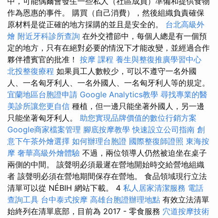
中，可能偶爾會發生一些私人（社區成員）準備和提供食物
作為恩惠的事件。 購買（自己消費），然後組織負責確保
原材料是從正確的地方採購的並且是安全的。
台北高級外
燴
附近牙科診所查詢
在外交禮節中，每個人總是有一個預
定的地方，只有在絕對必要的情況下才能改變，並經過合作
夥伴禮賓官的批准！
按摩 課程
養生與整復推廣學習中心
北投整復療程
如果員工人數較少，可以不遵守一名外國
人、一名匈牙利人、一名外國人、一名匈牙利人等的規定。
宜蘭地區台胞證申請
Google Analytics教學
尋找專業的醫
美診所讓您更自信
種植，但一邊只能坐著外國人，另一邊
只能坐著匈牙利人。
助您實現品牌價值的數位行銷方案
Google商家檔案管理
腳底按摩教學
快速設立公司指南
創
意下午茶外燴選擇
如何辦理台胞證
國際整復師證照
東海按
摩
奢華高級外燴體驗
不過，兩位領導人仍然被迫坐在桌子
兩側的中間。 該聲明必須最遲在營地開始時交給營地組織
者 該聲明必須在營地期間保存在營地。 食品領域現行立法
清單可以從 NÉBIH 網站下載。 4
私人居家清潔服務
電話
查詢工具
台中泰式按摩
高雄台胞證辦理地點
有效立法清單
始終列在清單底部，目前為 2017 - 零食服務
穴道按摩技術