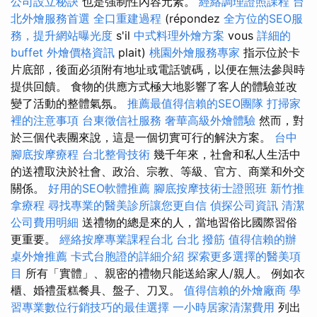
公司設立秘訣
也是強制性內容元素。
經絡調理證照課程
台
北外燴服務首選
全口重建過程
(répondez
全方位的SEO服
務，提升網站曝光度
s'il
中式料理外燴方案
vous
詳細的
buffet 外燴價格資訊
plait)
桃園外燴服務專家
指示位於卡
片底部，後面必須附有地址或電話號碼，以便在無法參與時
提供回饋。 食物的供應方式極大地影響了客人的體驗並改
變了活動的整體氣氛。
推薦最值得信賴的SEO團隊
打掃家
裡的注意事項
台東徵信社服務
奢華高級外燴體驗
然而，對
於三個代表團來說，這是一個切實可行的解決方案。
台中
腳底按摩療程
台北整骨技術
幾千年來，社會和私人生活中
的送禮取決於社會、政治、宗教、等級、官方、商業和外交
關係。
好用的SEO軟體推薦
腳底按摩技術士證照班
新竹推
拿療程
尋找專業的醫美診所讓您更自信
偵探公司資訊
清潔
公司費用明細
送禮物的總是來的人，當地習俗比國際習俗
更重要。
經絡按摩專業課程台北
台北 撥筋
值得信賴的辦
桌外燴推薦
卡式台胞證的詳細介紹
探索更多選擇的醫美項
目
所有「實體」、親密的禮物只能送給家人/親人。 例如衣
櫃、婚禮蛋糕餐具、盤子、刀叉。
值得信賴的外燴廠商
學
習專業數位行銷技巧的最佳選擇
一小時居家清潔費用
列出