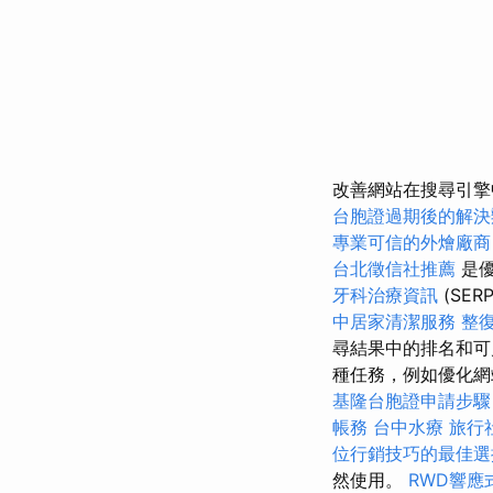
改善網站在搜尋引擎
台胞證過期後的解決
專業可信的外燴廠商
台北徵信社推薦
是優
牙科治療資訊
(SER
中居家清潔服務
整
尋結果中的排名和
種任務，例如優化網
基隆台胞證申請步驟
帳務
台中水療
旅行
位行銷技巧的最佳選
然使用。
RWD響應