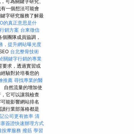
，可為關鍵字研究、
我有一個想法可能會
們的關鍵字研究服務了解最
EO的真正意思是什
行銷方案
台東徵信
各個團隊成員協調，
服務，提升網站曝光度
SEO
台北整骨技術
於關鍵字行銷的專業
育要求，透過實習或
的經驗對於培養您的
燴推薦
尋找專業的醫
 自然流量的增加使
析，它可以讓我檢查
解可能影響網站排名
閱讀行業部落格都是
記公司更有效率
清
埔寨簽證快速辦理方式
雅按摩服務
撥筋
學習