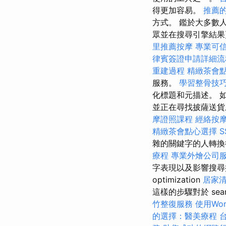
得更加容易。
推薦
方式。 鑑於大多數
眾並在搜尋引擎結果頁面
里推薦按摩
專業可
律賓簽證申請詳細流
重建過程
精緻茶會
服務。
學習整骨技
化標題和元描述。 
並正在尋找披薩送貨
摩證照課程
經絡按
精緻茶會點心選擇
雜的關鍵字的人轉換
療程
專業外燴公司
字表現以及影響搜尋排
optimization
居家清
這樣的步驟對於 search 
竹整復服務
使用Wor
的選擇：醫美療程