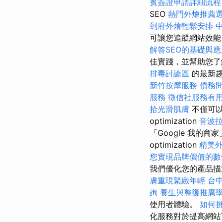
賓簽證申請詳細流程
SEO
熱門外燴推薦
到府外燴輕鬆安排
可讓您追蹤網站效能、分析
解答SEO的基礎與
佳實踐，並幫助您了解
排毒討論區
的最新趨
新竹按摩服務
債務
服務
徵信社服務有
拾光滑肌膚
不僅可以
optimization
音波
「Google 我的
optimization
精美
您實現品牌價值的數
我們優化您的產品描述、類
膚重現緊緻年輕
台
詢
養生與整復推廣
使用者體驗。
如何挑
化服務對於提高網站