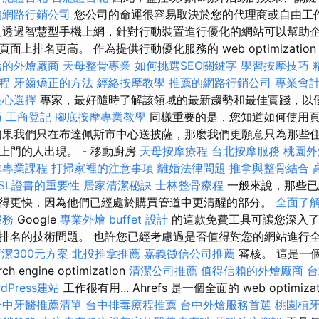
的網路行銷公司
您公司的命運很容易取決於您的代理商或自由工
人透過智慧型手機上網，針對行動裝置進行優化的網站可以幫助
上排名更高。 作為提供行動優化服務的 web optimizatio
信的外燴廠商
天母整骨專業
如何挑選SEO關鍵字
學習按摩技巧
程
牙齒矯正的方法
經絡按摩教學
推薦的網路行銷公司
專業會
點心選擇
專家，最好隨時了解該領域的最新趨勢和最佳實踐，以
巧
工商登記
腳底按摩專業教學
同樣重要的是，您知道如何使用
如果我們只在布達佩斯市中心送披薩，那麼我們更願意只為那些
上門的人出現。 - 移動廚房
天母按摩療程
台北按摩服務
桃園外
摩專業課程
打掃家裡的注意事項
離婚法律問題
推拿與整骨結合
SSL證書的重要性
居家清潔秘訣
士林整骨療程
一般來說，那些已
得更快，因為他們已經處於購買管道中更清醒的部分。
全面了
服務
Google
專業外燴 buffet 設計
的這款免費工具可讓您深入了
名的技術問題。 也許您已經考慮過是否值得對您的網站進行全面的 se
潔300元方案
北投推拿推薦
嘉義徵信公司推薦
審核。 這是一個
engine optimization
清潔公司推薦
值得信賴的外燴廠商
台
dPress建站
工作很有用... Ahrefs 是一個全面的 web optimizat
台中牙醫推薦清單
台中排毒療程推薦
台中外燴服務首選
桃園植