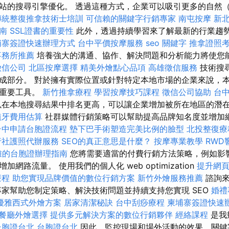
站的搜尋引擎優化。 透過這種方式，企業可以吸引更多的自然
傳統整復推拿技術士培訓
可信賴的關鍵字行銷專家
南屯按摩
新
南
SSL證書的重要性
此外，透過持續學習來了解最新的行業趨
埔寨簽證快速辦理方式
台中平價按摩服務
seo 關鍵字
推拿證照
事務所推薦
培養強大的溝通、協作、解決問題和分析能力將使您
徵信公司
北區按摩選擇
精美外燴點心品項
高雄徵信服務
技術搜
成部分。 對於擁有實際位置或針對特定本地市場的企業來說，
的重要工具。
新竹推拿療程
學習按摩技巧課程
徵信公司協助
台
在本地搜尋結果中排名更高，可以讓企業增加被所在地區的潛
植牙費用估算
社群媒體行銷策略可以幫助提高品牌知名度並增加
台中申請台胞證流程
墊下巴手術塑造完美比例的臉型
北投整復療
行社護照代辦服務
SEO的真正意思是什麼？
按摩專業教學
RWD
雄的台胞證辦理指南
您將需要適當的付費行銷方法策略，例如影
網路流量。 使用我們的個人化 web optimization
提升網頁體
療程
助您實現品牌價值的數位行銷方案
新竹外燴服務推薦
諮詢
專家幫助您制定策略、解決技術問題並持續支持您實現 SEO
婚禮
優雅西式外燴方案
居家清潔秘訣
台中刮痧療程
柬埔寨簽證快速
餐廳外燴選擇
提供多元解決方案的數位行銷夥伴
經絡課程
是我
台胞證台北
台胞證台北
因此，監控現場和場外活動的效果、關鍵