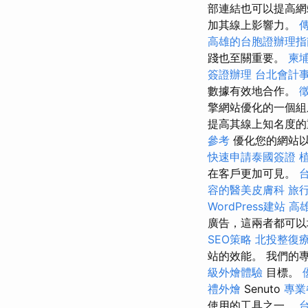
部連結也可以提高網
加其線上影響力。
高雄的台胞證辦理指
踐也至關重要。
柬
簽證辦理
台北會計
數據有效地合作。
擎網站優化的一個組
提高其線上知名度
參考
優化您的網站以
快速申請泰國簽證
在客戶更加可見。
容的醫美皮膚科
旅
WordPress建站
高
廣告，這兩者都可以增加
SEO策略
北投整復
站的效能。 我們的
級外燴體驗
目標。
禮外燴
Senuto
專業
使用的工具之一。