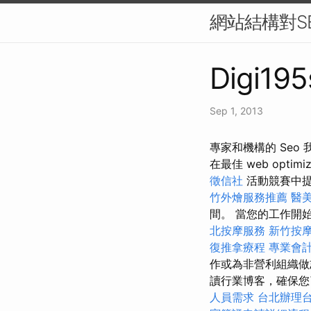
網站結構對S
Digi195
Sep 1, 2013
專家和機構的 Seo
在最佳 web optimiz
徵信社
活動競賽中提交
竹外燴服務推薦
醫
間。 當您的工作開始為您
北按摩服務
新竹按
復推拿療程
專業會
作或為非營利組織做
讀行業博客，確保您了解
人員需求
台北辦理