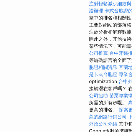
注射輕鬆減少細紋與
證辦理
卡式台胞證
擎中的排名和相關
主要對網站的部落格內容
注於分析和解釋數據，
除此之外，其他技術
某些情況下，可能需
公司推薦
台中牙醫
等編碼語言的全面了解是
胞證相關資訊
宜蘭
是卡式台胞證
專業
optimization
台中
接觸潛在客戶嗎？ 在本
公司協助
苗栗專業
所需的所有步驟。
更高的排名。
探索
薦的網路行銷公司
外燴公司介紹
其中包
Google現狀的準確數據