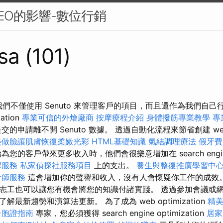
EO的影響-數位行銷
sa (101)
 我們不僅使用 Senuto 來管理客戶的項目，而且還作為我們自己
ation
專業可信的外燴廠商
按摩療程介紹
身體撥筋專業教學
專
的申請離不開 Senuto 數據。 透過自動化流程來節省創建 web op
美做臉讓肌膚恢復柔嫩光彩
HTML基礎知識
氣結調理療法
假牙費
的客戶帶來更多收入時，他們會很樂意增加在 search engine o
摩服務
私家偵探社服務項目
上的支出。
養生與整復推廣學習中
計師服務
這會增加你的聲譽和收入，沒有人會懷疑你工作的成效。
志工也可以讓您有機會將您的知識付諸實踐。 透過參加會議或
最新趨勢和演算法更新。 為了成為 web optimization
精
台胞證指南
專家，您必須獲得 search engine optimization
居家