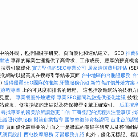
中的外觀，包括關鍵字研究、頁面優化和連結建立。 SEO
推薦
辦法
專家的職業生涯提供了高需求、工作成長、豐厚的薪資機
搜尋引擎優化
實力堅強的SEO專業公司
居家清潔費用評估
(SE
化網站以提高其在搜尋引擎結果頁面
台中地區的台胞證服務
台
P)
獲得優質SEO團隊的推薦
牙醫服務介紹
新竹高評價外燴方案
復療程專業
上的可見度和排名的過程。 這包括改進網站的技術方
可見度。
專業餐廳外燴選擇
專業SEO顧問為您提供優化建議
技術
站速度、修復損壞的連結以及確保搜尋引擎正確索引。
后里按
尋找專業的醫美診所讓您更自信
工商登記的流程與注意事項
找
社護照代辦服務
撥筋創業指導
國際整復師資格證照
台北台胞證
擇
頁面優化最重要的方面之一是徹底的關鍵字研究以及整個網
式網頁設計
西屯按摩服務
牙醫服務介紹
此外，優化元標記、標