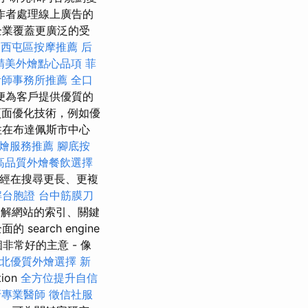
作者處理線上廣告的
企業覆蓋更廣泛的受
n
西屯區按摩推薦
后
精美外燴點心品項
菲
計師事務所推薦
全口
便為客戶提供優質的
頁面優化技術，例如優
住在布達佩斯市中心
燴服務推薦
腳底按
高品質外燴餐飲選擇
經在搜尋更長、更複
解台胞證
台中筋膜刀
解網站的索引、關鍵
arch engine
非常好的主意 - 像
北優質外燴選擇
新
ion
全方位提升自信
牙專業醫師
徵信社服