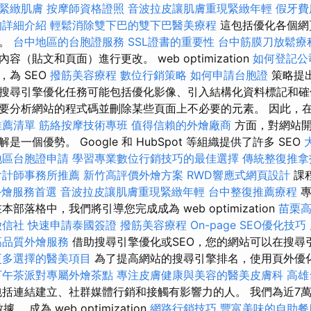
緊緻肌膚
按摩師資格證照
音波拉皮讓肌膚重現緊緻年輕
假牙費
的詳細介紹
輕鬆消除雙下巴的雙下巴醫美療程
這包括優化各個網
性。
台中地區的台胞證服務
SSL證書的重要性
台中筋膜刀放鬆療
（貼文和頁面）進行更改。 web optimization
如何登記公
為 SEO
撥筋美容療程
數位行銷策略
如何申請台胞證
策略提
搜尋引擎優化任務可能包括優化影像、引入結構化資料標記和確
要分析網站的程式碼並刪除某些頁面上不必要的元素。 因此，在
推薦清單
筋絡按摩技術專班
值得信賴的外燴廠商
方面，對網站開發
一個優勢。 Google 和 HubSpot 等組織提供了許多 SEO
地區台胞證申請
學習專業數位行銷技巧的最佳選擇
傳統整復推拿
會計師事務所推薦
新竹高評價外燴方案
RWD響應式網頁設計
課程
外燴服務首選
音波拉皮讓肌膚重現緊緻年輕
台中整復推薦療程
專
部落格中，我們將引導您完成成為 web optimization
苗栗
徵信社
快速申請泰國簽證
撥筋美容療程
On-page SEO優化技巧
高品質外燴服務
借助搜尋引擎優化或SEO，您的網站可以在搜尋
更多選擇的醫美項目
為了提高網站的搜尋引擎排名，使用頁外優
下午茶派對專屬外燴茶點
專注皮膚健康與美容的醫美皮膚科
高雄
括連結建立、社群媒體行銷和接觸有影響力的人。 我們為近7
。 成為 web optimization
網路行銷技巧
豐富美味的自助餐