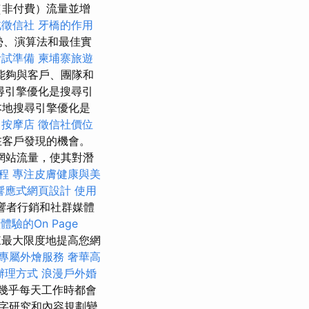
（非付費）流量並增
北徵信社
牙橋的作用
勢、演算法和最佳實
考試準備
柬埔寨旅遊
能夠與客戶、團隊和
尋引擎優化是搜尋引
本地搜尋引擎優化是
中按摩店
徵信社價位
在客戶發現的機會。
網站流量，使其對潛
程
專注皮膚健康與美
響應式網頁設計
使用
響者行銷和社群媒體
驗的On Page
來最大限度地提高您網
專屬外燴服務
奢華高
辦理方式
浪漫戶外婚
幾乎每天工作時都會
字研究和內容規劃變