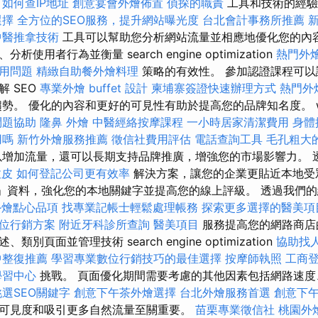
如何查IP地址
創意宴會外燴佈置
偵探的職責
工具和技術的經驗
選擇
全方位的SEO服務，提升網站曝光度
台北會計事務所推薦
中醫推拿技術
工具可以幫助您分析網站流量並相應地優化您的內容
使用者行為並衡量 search engine optimization
熱門外
應用問題
精緻自助餐外燴料理
策略的有效性。 參加認證課程可
 SEO
專業外燴 buffet 設計
柬埔寨簽證快速辦理方式
熱門外
勢。 優化的內容和更好的可見性有助於提高您的品牌知名度。 web op
問題協助
隆鼻
外燴
中醫經絡按摩課程
一小時居家清潔費用
身體
用嗎
新竹外燴服務推薦
徵信社費用評估
電話查詢工具
毛孔粗大
增加流量，還可以長期支持品牌推廣，增強您的市場影響力。 透
拉皮
如何登記公司更有效率
解決方案，讓您的企業更貼近本地受
商家」資料，強化您的本地關鍵字並提高您的線上評級。 透過我們的
外燴點心品項
找專業記帳士輕鬆處理帳務
探索更多選擇的醫美項
位行銷方案
附近牙科診所查詢
醫美項目
服務提高您的網路商店
別頁面並管理技術 search engine optimization
協助找
中整復推薦
學習專業數位行銷技巧的最佳選擇
按摩師執照
工商
學習中心
挑戰。 頁面優化期間需要考慮的其他因素包括網路速度
選SEO關鍵字
創意下午茶外燴選擇
台北外燴服務首選
創意下
可見度和吸引更多自然流量至關重要。
苗栗專業徵信社
桃園外