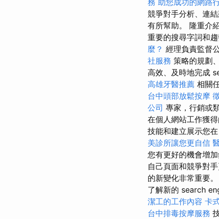
務
助您成功的網路
競爭對手分析、連結
有所幫助。 隆重介紹 
重要的搜尋字詞和趨勢。 
麼？
經理負責監督公司 se
社服務
策略的規劃、
高效、及時地完成 searc
高雄牙醫推薦
相關任
台中頭部放鬆按摩
公司
專家，行銷或類
在個人網站工作獲得
技能和建立展示您在 sear
美診所讓您更自信
您有更好的機會增加
自己頁面和競爭對手
的新變化非常重要。
了解新的 search engi
潔工的工作內容
卡
台中排毒按摩服務
技