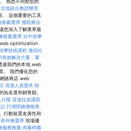
。 熟悉不同類型的
新北地區台胞證辦理
。 這個重要的工具
燴推薦選擇
撥筋療法
以讓您深入了解業界最
燴推薦選擇
台中按摩
timization
按摩技術課程
徵信社
的有效解決方案，重
過我們的本地 web
眾。 我們優化您的
網路商店 web
目
清潔人員需求
助
的知名度和銷售額。
人行蹤
音波拉皮讓肌
登記
打掃阿姨價格查
、行動裝置友善性和
午茶外燴選擇
現場優
燴服務推薦
肉毒桿菌