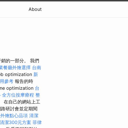
About
行銷的一部分。 我們
業餐廳外燴選擇
台南
timization
新
用參考
報告的時
ptimization
台
心
全方位按摩療程
整
 在自己的網站上工
網路研討會並定期閱
美外燴點心品項
清潔
清潔300元方案
菲律