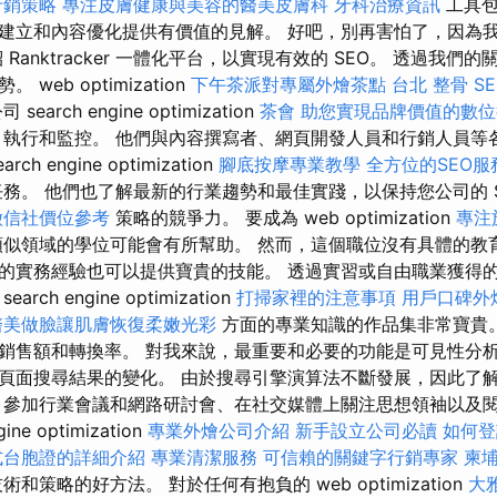
行銷策略
專注皮膚健康與美容的醫美皮膚科
牙科治療資訊
工具包
建立和內容優化提供有價值的見解。 好吧，別再害怕了，因為
Ranktracker 一體化平台，以實現有效的 SEO。 透過我
web optimization
下午茶派對專屬外燴茶點
台北 整骨
S
arch engine optimization
茶會
助您實現品牌價值的數位
執行和監控。 他們與內容撰寫者、網頁開發人員和行銷人員等
h engine optimization
腳底按摩專業教學
全方位的SEO
務。 他們也了解最新的行業趨勢和最佳實踐，以保持您公司的 
徵信社價位參考
策略的競爭力。 要成為 web optimization
專注
似領域的學位可能會有所幫助。 然而，這個職位沒有具體的教
的實務經驗也可以提供寶貴的技能。 透過實習或自由職業獲得
ch engine optimization
打掃家裡的注意事項
用戶口碑外
醫美做臉讓肌膚恢復柔嫩光彩
方面的專業知識的作品集非常寶貴。
銷售額和轉換率。 對我來說，最重要和必要的功能是可見性分
頁面搜尋結果的變化。 由於搜尋引擎演算法不斷發展，因此了
 參加行業會議和網路研討會、在社交媒體上關注思想領袖以及
ne optimization
專業外燴公司介紹
新手設立公司必讀
如何登
式台胞證的詳細介紹
專業清潔服務
可信賴的關鍵字行銷專家
柬
術和策略的好方法。 對於任何有抱負的 web optimization
大