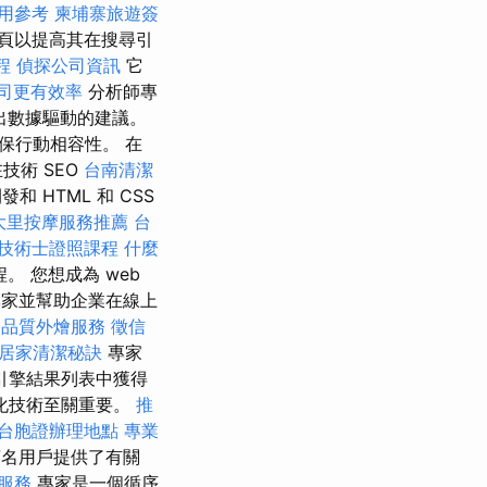
用參考
柬埔寨旅遊簽
頁以提高其在搜尋引
程
偵探公司資訊
它
司更有效率
分析師專
出數據驅動的建議。
保行動相容性。 在
技術 SEO
台南清潔
和 HTML 和 CSS
大里按摩服務推薦
台
技術士證照課程
什麼
。 您想成為 web
家並幫助企業在線上
高品質外燴服務
徵信
居家清潔秘訣
專家
引擎結果列表中獲得
化技術至關重要。
推
台胞證辦理地點
專業
萬名用戶提供了有關
服務
專家是一個循序