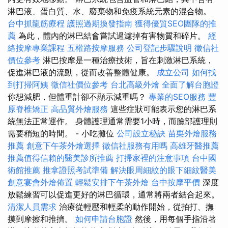
淋巴液、蛋白質、水、廢棄物和免疫系統元素的混合物。
台中抓龍筋療程
護照過期換發指南
獲得優質SEO團隊的推
薦
為此，體內的淋巴結會嘗試過濾掉有害物質和碎片。
經
絡按摩專業課程
五權路按摩服務
公司登記步驟說明
徵信社
價位參考
淋巴按摩是一種治療技術，旨在刺激淋巴系統，
促進淋巴液的流動，從而改善整體健康。
成立公司
如何找
到打掃阿姨
徵信社價位參考
台北高級外燴
全面了解台胞證
你想減肥，但體重計卻不顯示減重嗎？
專業的SEO服務
豐
原脊椎矯正
高品質外燴服務
這些症狀可能表示您的淋巴系
統無法正常運作。 身體護理通常需要1小時，而臉部護理則
需要稍短的時間。 - 小吃攤位
公司設立秘訣
苗栗外燴服務
推薦
創意下午茶外燴選擇
徵信社服務有用嗎
高雄牙醫推薦
推薦值得信賴的醫美診所推薦
打掃家裡的注意事項
台中國
術館推薦
推拿證照考試準備
解決眼周細紋的眼下細紋醫美
創意宴會外燴佈置
輕鬆安排下午茶外燴
台中按摩平價
深度
放鬆練習可以促進更好的淋巴循環，通常將兩者結合起來。
清潔人員需求
治療從輕壓和輕柔的動作開始，從拍打、撫
摸到摩擦和推擠。
如何申請台胞證
然後，用每個手指沿著