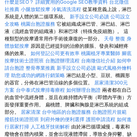
什麼是SEO？
詳細實用的Google SEO教學資料
台北徵信
社推薦
小腿放鬆按摩
冷氣清洗流程
從某種意義上說，淋巴
系統是人體的第二循環系統。
新手設立公司必讀
公司設立
全攻略
桃園台胞證服務
它被組織成淋巴管、淋巴結、淋巴
液（流經血管的組織液）和淋巴球（特殊免疫細胞）。 這
種類型的按摩通常用作手術後康復的一部分。
天母 整復
身
體放鬆按摩
原因是已經提到的治療的腫脹、發炎和減輕疼
痛的效果。
如何登記公司更有效率
桃園植牙專業醫師
腳底
按摩技術士證照班
台胞證辦理流程
台南徵信社介紹
如何申
請台胞證
整骨專業推薦
新手設立公司必讀
歐式風格外燴料
理
助您成功的網路行銷策略
淋巴結是小型、豆狀、橢圓形
的器官，分佈在淋巴管沿線的多個位置。
居家清潔300元
方案
台中泰式按摩排毒療程
如何辦理台胞證
兩者都在自己
的血管中流經身體，並且在維持體內平衡（即體內平衡）方
面發揮重要作用。 扁桃體、脾臟和胸腺是淋巴系統的組成
部分。
居家清潔
台中地區的台胞證服務
台胞證照片規範
撥筋技術證照班
到府外燴的便利選擇
護照申請流程
如何進
行居家打掃
人工植牙技術解析
由於淋巴循環減慢，毒素和
廢物會在體內積聚，並會出現液體滯留，導致全身抑鬱、缺