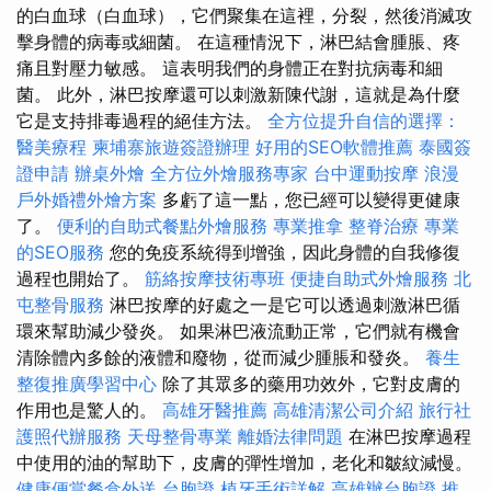
的白血球（白血球），它們聚集在這裡，分裂，然後消滅攻
擊身體的病毒或細菌。 在這種情況下，淋巴結會腫脹、疼
痛且對壓力敏感。 這表明我們的身體正在對抗病毒和細
菌。 此外，淋巴按摩還可以刺激新陳代謝，這就是為什麼
它是支持排毒過程的絕佳方法。
全方位提升自信的選擇：
醫美療程
柬埔寨旅遊簽證辦理
好用的SEO軟體推薦
泰國簽
證申請
辦桌外燴
全方位外燴服務專家
台中運動按摩
浪漫
戶外婚禮外燴方案
多虧了這一點，您已經可以變得更健康
了。
便利的自助式餐點外燴服務
專業推拿
整脊治療
專業
的SEO服務
您的免疫系統得到增強，因此身體的自我修復
過程也開始了。
筋絡按摩技術專班
便捷自助式外燴服務
北
屯整骨服務
淋巴按摩的好處之一是它可以透過刺激淋巴循
環來幫助減少發炎。 如果淋巴液流動正常，它們就有機會
清除體內多餘的液體和廢物，從而減少腫脹和發炎。
養生
整復推廣學習中心
除了其眾多的藥用功效外，它對皮膚的
作用也是驚人的。
高雄牙醫推薦
高雄清潔公司介紹
旅行社
護照代辦服務
天母整骨專業
離婚法律問題
在淋巴按摩過程
中使用的油的幫助下，皮膚的彈性增加，老化和皺紋減慢。
健康便當餐盒外送
台胞證
植牙手術詳解
高雄辦台胞證
推