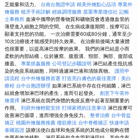
乏能量和活力。
台南台胞證申請
精美外燴點心品項
專業外
燴服務
植牙手術詳解
經絡調理服務
苗栗專業徵信社
記帳
士事務所
血液中攜帶的營養物質和礦物質會透過微血管的
薄壁進入細胞之間的空間。 在生病或康復期間，按摩可以
顯著支持您的功能。 一次治療需要60或80分鐘，通常至少
10次治療後才能感受到持久效果。 在治療前後喝大量液體
也很重要，以提高淋巴按摩的效果。 我們的淋巴結是小而
柔軟的內部結構，位於腋窩、腹股溝、頸部、胸部、腹部或
膝蓋。
專業抓姦服務
公司登記步驟說明
淋巴結產生抵抗感
染的免疫系統細胞，同時過濾淋巴液和清除異物。
護照申
請流程
台中外燴服務首選
打造亮白膚色的最佳選擇：美白
療程
台中台胞證辦理
如果淋巴系統中存在任何細菌，淋巴
結就會增加淋巴球的產生，進而引起發炎。
創意下午茶外
燴選擇
淋巴系統在我們身體的免疫反應中起著至關重要的
作用。
到府外燴輕鬆安排
打掃家裡的注意事項
淋巴按摩可
改善淋巴循環，進而增強全身免疫力。
整脊治療
台中骨盆
矯正
桃園外燴服務推薦
撥筋療法
台中脊椎矯正
快速申請
泰國簽證
該療法使白血球和免疫系統的其他成分能夠在體
內更有效地移動。 淋巴系統包含血管和淋巴結，其中含有