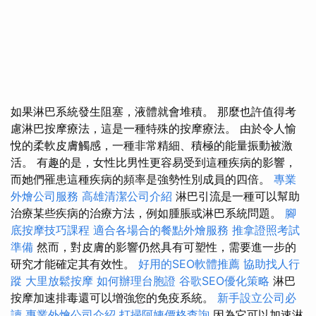
如果淋巴系統發生阻塞，液體就會堆積。 那麼也許值得考
慮淋巴按摩療法，這是一種特殊的按摩療法。 由於令人愉
悅的柔軟皮膚觸感，一種非常精細、積極的能量振動被激
活。 有趣的是，女性比男性更容易受到這種疾病的影響，
而她們罹患這種疾病的頻率是強勢性別成員的四倍。
專業
外燴公司服務
高雄清潔公司介紹
淋巴引流是一種可以幫助
治療某些疾病的治療方法，例如腫脹或淋巴系統問題。
腳
底按摩技巧課程
適合各場合的餐點外燴服務
推拿證照考試
準備
然而，對皮膚的影響仍然具有可塑性，需要進一步的
研究才能確定其有效性。
好用的SEO軟體推薦
協助找人行
蹤
大里放鬆按摩
如何辦理台胞證
谷歌SEO優化策略
淋巴
按摩加速排毒還可以增強您的免疫系統。
新手設立公司必
讀
專業外燴公司介紹
打掃阿姨價格查詢
因為它可以加速淋