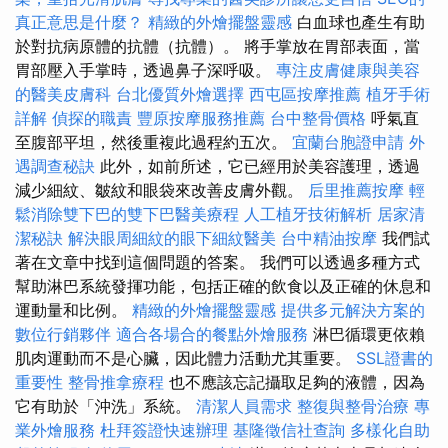
真正意思是什麼？
精緻的外燴擺盤靈感
白血球也產生有助
於對抗病原體的抗體（抗體）。 將手掌放在胃部表面，當
胃部壓入手掌時，透過鼻子深呼吸。
專注皮膚健康與美容
的醫美皮膚科
台北優質外燴選擇
西屯區按摩推薦
植牙手術
詳解
偵探的職責
豐原按摩服務推薦
台中整骨價格
呼氣直
至腹部平坦，然後重複此過程約五次。
宜蘭台胞證申請
外
遇調查秘訣
此外，如前所述，它已經用於美容護理，透過
減少細紋、皺紋和眼袋來改善皮膚外觀。
后里推薦按摩
輕
鬆消除雙下巴的雙下巴醫美療程
人工植牙技術解析
居家清
潔秘訣
解決眼周細紋的眼下細紋醫美
台中精油按摩
我們試
著在文章中找到這個問題的答案。 我們可以透過多種方式
幫助淋巴系統發揮功能，包括正確的飲食以及正確的休息和
運動量和比例。
精緻的外燴擺盤靈感
提供多元解決方案的
數位行銷夥伴
適合各場合的餐點外燴服務
淋巴循環更依賴
肌肉運動而不是心臟，因此體力活動尤其重要。
SSL證書的
重要性
整骨推拿療程
也不應該忘記攝取足夠的液體，因為
它有助於「沖洗」系統。
清潔人員需求
整復與整骨治療
專
業外燴服務
杜拜簽證快速辦理
基隆徵信社查詢
多樣化自助