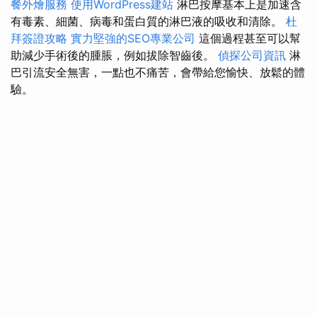
餐外燴服務
使用WordPress建站
淋巴按摩基本上是加速含
有毒素、細菌、病毒和蛋白質的淋巴液的吸收和清除。
杜
拜簽證攻略
實力堅強的SEO專業公司
這個過程甚至可以幫
助減少手術後的腫脹，例如拔除智齒後。
偵探公司資訊
淋
巴引流安全無害，一點也不痛苦，會帶給您愉快、放鬆的體
驗。