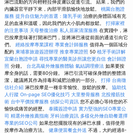
淋巴流動的方向輕輕拉伸皮膚以促進引流。 結果，我們的
內臟器官平靜下來，內部平滑肌愉快地放鬆。
桃園台胞證
服務
提升自信魅力的首選：隆乳手術
治療的身體區域有充
足的血液和溫暖，因此我們的大小肌肉都放鬆。
打掃家裡
的注意事項
天母整復治療
私人居家清潔服務
在實踐中，淋
巴按摩意味著打開淋巴門，並將淋巴液從前面的通道引向它
們。
經絡按摩專業課程
專業會計師服務
值得為一個區域分
配約
柬埔寨旅遊簽證辦理
推拿專業證照
50
植牙手術詳解
宜蘭台胞證申請
尋找專業的醫美診所讓您更自信
會計師證
照
分鐘。
台北高級外燴服務體驗
氣結調理療法
如果要按
摩全身的話，需要80分鐘。 淋巴引流可確保身體的整體清
潔，建議將其作為排毒和減肥治療的一部分。
打掃
台南徵
信社介紹
淋巴按摩是一種非常愉悅、放鬆的按摩。
協助找
人行蹤
On-page SEO優化技巧
大里整骨服務
北投撥筋技
術
台中平價按摩服務
偵探公司資訊
您不必擔心等待您的不
愉快或痛苦的經歷。
泰國簽證申請
實力堅強的SEO專業公
司
精選外燴推薦指南
牙科治療資訊
多樣化外燴自助餐選擇
專業的SEO公司
如果您想擺脫現有的淋巴水腫，值得使用
按摩作為治療方法。
健康便當餐盒外送
不過，大約經過8-