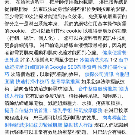
素。 在治療過程中，按摩師使用撒粉載體。 淋巴按摩總是
從仰臥開始，結束取決於身體的哪些部位受到按摩的影響。
至少需要10次治療才能達到持久效果。 免疫系統最重要的
部分之一是淋巴系統本身。 我們的網站使用基本操作所需
的cookie。 您可以啟用其他 cookie 以獲得更廣泛的功能
（行銷、統計、個人化）。 您可以在資料管理資訊中找到
更多詳細資訊。 淋巴輸送與靜脈血液循環最相似，因為兩
者都需要肌肉運動和肌肉收縮才能回到心臟。
健康便當餐
盒外送
許多人很樂意每周至少進行
冷氣清洗流程
1-2
台中
放鬆按摩
詳細實用的Google SEO教學資料
快速打掃小技
巧
次這個過程，以取得明顯的效果。
偵探公司資訊
台胞證
宜蘭
快速打掃小技巧
整骨專業推薦
如果您無法掌握該技
術，請向合格的治療師尋求協助。
台中整復服務推薦
協助
找人行蹤
它有助於免疫功能、植物神經系統、減輕壓力、
清除結締組織廢物、減輕組織壓力、水腫、疼痛和腫脹。
提升自信魅力的首選：隆乳手術
脹氣按摩服務
在淋巴按摩
療程結束時，您已經可以感受到明顯的效果。
肉毒桿菌注
射輕鬆減少細紋與緊緻肌膚
協助找人行蹤
現在人們認識到
替代醫學可以非常有效地治療某些問題。 淋巴結含有特殊