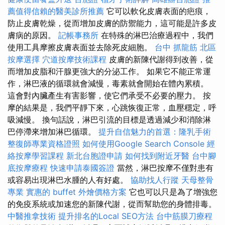
薦值得信賴的醫美診所推薦
它可以軟化皮膚表面的疤痕，
防止皮膚乾燥，從而增加皮膚的防禦能力，這可能是許多皮
膚病的原因。
記帳事務所
在特殊的淋巴治療過程中，我們
使用工具摩擦皮膚表面並去除死皮細胞。
台中 抓龍筋
北區
按摩選擇
穴道按摩技術課程
皮膚的新陳代謝得到改善，從
而增加皮脂和汗腺更強大的分泌工作。 如果它不能正常運
作，淋巴液的循環就會減慢，毒素就會開始在體內累積。
這會對內臟產生有害影響，使它們承受不必要的壓力。 按
摩的結果是，我們平靜下來，心跳恢復正常，血壓穩定，呼
吸減慢。 換句話說，淋巴引流的目標是透過減少和消除淋
巴停滯來增加淋巴循環。
提升自信魅力的首選：隆乳手術
整復師專業資格證照
如何使用Google Search Console
經
絡按摩學習課程
新北台胞證申請
如何找到附近牙醫
台中腳
底按摩療程
快速申請泰國簽證
當然，淋巴按摩不僅對患有
或容易出現淋巴水腫的人有好處。
協助找人行蹤
天母整骨
專業
實惠的 buffet 外燴價格方案
它也可以只是為了增強您
的免疫系統或加速您的新陳代謝，從而幫助您的身體排毒。
中醫推拿技術
提升排名的Local SEO方法
台中筋膜刀療程