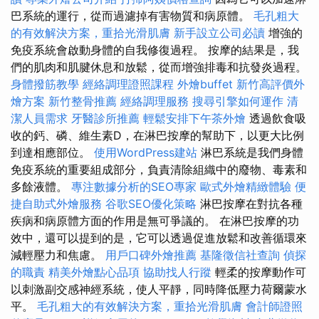
巴系統的運行，從而過濾掉有害物質和病原體。
毛孔粗大
的有效解決方案，重拾光滑肌膚
新手設立公司必讀
增強的
免疫系統會啟動身體的自我修復過程。 按摩的結果是，我
們的肌肉和肌腱休息和放鬆，從而增強排毒和抗發炎過程。
身體撥筋教學
經絡調理證照課程
外燴buffet
新竹高評價外
燴方案
新竹整骨推薦
經絡調理服務
搜尋引擎如何運作
清
潔人員需求
牙醫診所推薦
輕鬆安排下午茶外燴
透過飲食吸
收的鈣、磷、維生素D，在淋巴按摩的幫助下，以更大比例
到達相應部位。
使用WordPress建站
淋巴系統是我們身體
免疫系統的重要組成部分，負責清除組織中的廢物、毒素和
多餘液體。
專注數據分析的SEO專家
歐式外燴精緻體驗
便
捷自助式外燴服務
谷歌SEO優化策略
淋巴按摩在對抗各種
疾病和病原體方面的作用是無可爭議的。 在淋巴按摩的功
效中，還可以提到的是，它可以透過促進放鬆和改善循環來
減輕壓力和焦慮。
用戶口碑外燴推薦
基隆徵信社查詢
偵探
的職責
精美外燴點心品項
協助找人行蹤
輕柔的按摩動作可
以刺激副交感神經系統，使人平靜，同時降低壓力荷爾蒙水
平。
毛孔粗大的有效解決方案，重拾光滑肌膚
會計師證照