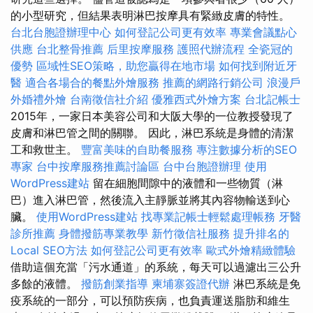
的小型研究，但結果表明淋巴按摩具有緊緻皮膚的特性。
台北台胞證辦理中心
如何登記公司更有效率
專業會議點心
供應
台北整骨推薦
后里按摩服務
護照代辦流程
全瓷冠的
優勢
區域性SEO策略，助您贏得在地市場
如何找到附近牙
醫
適合各場合的餐點外燴服務
推薦的網路行銷公司
浪漫戶
外婚禮外燴
台南徵信社介紹
優雅西式外燴方案
台北記帳士
2015年，一家日本美容公司和大阪大學的一位教授發現了
皮膚和淋巴管之間的關聯。 因此，淋巴系統是身體的清潔
工和救世主。
豐富美味的自助餐服務
專注數據分析的SEO
專家
台中按摩服務推薦討論區
台中台胞證辦理
使用
WordPress建站
留在細胞間隙中的液體和一些物質（淋
巴）進入淋巴管，然後流入主靜脈並將其內容物輸送到心
臟。
使用WordPress建站
找專業記帳士輕鬆處理帳務
牙醫
診所推薦
身體撥筋專業教學
新竹徵信社服務
提升排名的
Local SEO方法
如何登記公司更有效率
歐式外燴精緻體驗
借助這個充當「污水通道」的系統，每天可以過濾出三公升
多餘的液體。
撥筋創業指導
柬埔寨簽證代辦
淋巴系統是免
疫系統的一部分，可以預防疾病，也負責運送脂肪和維生