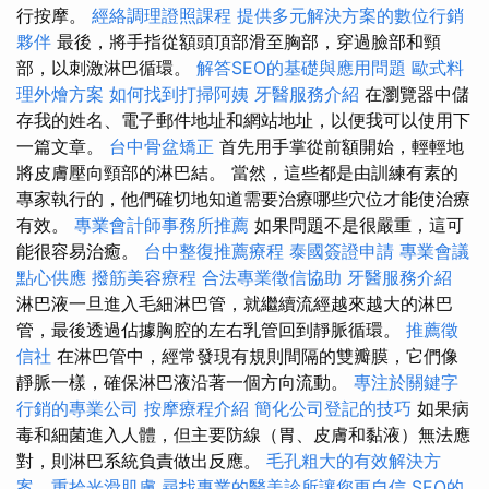
行按摩。
經絡調理證照課程
提供多元解決方案的數位行銷
夥伴
最後，將手指從額頭頂部滑至胸部，穿過臉部和頸
部，以刺激淋巴循環。
解答SEO的基礎與應用問題
歐式料
理外燴方案
如何找到打掃阿姨
牙醫服務介紹
在瀏覽器中儲
存我的姓名、電子郵件地址和網站地址，以便我可以使用下
一篇文章。
台中骨盆矯正
首先用手掌從前額開始，輕輕地
將皮膚壓向頸部的淋巴結。 當然，這些都是由訓練有素的
專家執行的，他們確切地知道需要治療哪些穴位才能使治療
有效。
專業會計師事務所推薦
如果問題不是很嚴重，這可
能很容易治癒。
台中整復推薦療程
泰國簽證申請
專業會議
點心供應
撥筋美容療程
合法專業徵信協助
牙醫服務介紹
淋巴液一旦進入毛細淋巴管，就繼續流經越來越大的淋巴
管，最後透過佔據胸腔的左右乳管回到靜脈循環。
推薦徵
信社
在淋巴管中，經常發現有規則間隔的雙瓣膜，它們像
靜脈一樣，確保淋巴液沿著一個方向流動。
專注於關鍵字
行銷的專業公司
按摩療程介紹
簡化公司登記的技巧
如果病
毒和細菌進入人體，但主要防線（胃、皮膚和黏液）無法應
對，則淋巴系統負責做出反應。
毛孔粗大的有效解決方
案，重拾光滑肌膚
尋找專業的醫美診所讓您更自信
SEO的