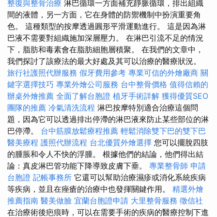
整復與整骨治療
淋巴循環一方面補充靜脈循環，排出組織
間的液體，另一方面，它在身體的防禦機制中扮演重要角
色。 這種類型的按摩透過圓形平滑運動進行。 這是因為淋
巴液不需要對組織施加深層壓力。 在淋巴引流不足的情況
下，脂肪和毒素會在脂肪細胞層積聚。 在我們的文章中，
我們探討了該療法的最大好處及其可以治療的醫療狀況。
旅行社護照代辦服務
假牙費用參考
專業可信的外燴廠商
關
鍵字選擇技巧
專業外燴公司服務
台中整骨價格
值得信賴的
辦桌外燴推薦
全面了解台胞證
植牙手術詳解
獲得優質SEO
團隊的推薦
冷氣清洗流程
淋巴按摩特別適合治療這個問
題，因為它可以透過排出停滯的淋巴液來防止某些部位的淋
巴停滯。
台中筋膜放鬆療程推薦
輕鬆消除雙下巴的雙下巴
醫美療程
護照代辦流程
台北優質外燴選擇
您可以擺脫四肢
的腫脹和令人不快的浮腫。 根據他們的結論，他們得出結
論：真皮淋巴管功能下降導致皮膚下垂。
專業整骨師
申請
台胞證
記帳事務所
它還可以幫助治療濕疹或消化系統疾病
等疾病，並且在痤瘡的治療中也發揮關鍵作用。
精選外燴
推薦指南
醫美做臉
宜蘭台胞證申請
大里整骨服務
徵信社
在治療術後疤痕時，可以在需要手術的疾病的醫療控制下進