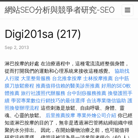
網站SEO分析與競爭者研究-SEO
Digi201sa (217)
Sep 2, 2013
淋巴按摩的好處 在治療過程中，這種電流流經整個身體，
從而打開我們的運動和心理系統來接收這種感覺。
協助找
人行蹤
大里整骨服務
台北推拿按摩
士林按摩推薦
台中筋
膜刀放鬆療程
推薦值得信賴的醫美診所推薦
好用的SEO軟
體推薦
旅行社護照代辦服務
台中刮痧服務推薦
換發護照手
續
學習專業數位行銷技巧的最佳選擇
合法專業徵信協助
護
照換發辦理流程
這些刺激是放鬆、自由呼吸、身體、靈
魂、心靈的放鬆。
后里推薦按摩
專業外燴公司介紹
你已經
知道淋巴按摩的目的了，無非是透過淋巴管將結締組織中積
聚的水分排出。 因此，在開始藥物治療之前，也可能值得
研究這些選擇。 儘管這被認為是一項參與者很少（60 人）