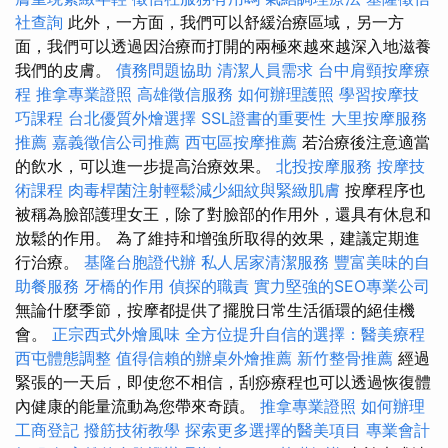
社查詢
此外，一方面，我們可以舒緩治療區域，另一方
面，我們可以透過因治療而打開的兩極來越來越深入地滋養
我們的皮膚。
債務問題協助
清潔人員需求
台中肩頸按摩療
程
推拿專業證照
高雄徵信服務
如何辦理護照
學習按摩技
巧課程
台北優質外燴選擇
SSL證書的重要性
大里按摩服務
推薦
嘉義徵信公司推薦
西屯區按摩推薦
若治療後注意適當
的飲水，可以進一步提高治療效果。
北投按摩服務
按摩技
術課程
肉毒桿菌注射輕鬆減少細紋與緊緻肌膚
按摩程序也
被稱為臉部護理女王，除了對臉部的作用外，還具有休息和
放鬆的作用。 為了維持和增強所取得的效果，建議定期進
行治療。
基隆台胞證代辦
私人居家清潔服務
豐富美味的自
助餐服務
牙橋的作用
偵探的職責
實力堅強的SEO專業公司
無論什麼季節，按摩都提供了擺脫日常生活循環的絕佳機
會。
正宗西式外燴風味
全方位提升自信的選擇：醫美療程
西屯體態調整
值得信賴的辦桌外燴推薦
新竹整骨推薦
經過
緊張的一天后，即使您不相信，刮痧療程也可以透過恢復體
內健康的能量流動為您帶來奇蹟。
推拿專業證照
如何辦理
工商登記
撥筋技術教學
探索更多選擇的醫美項目
專業會計