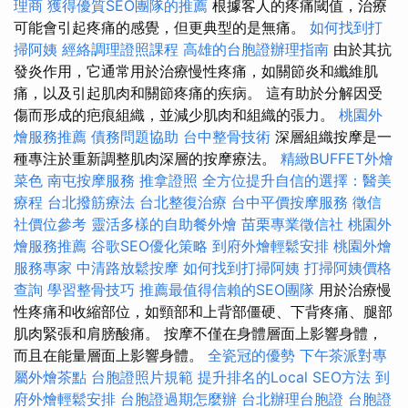
理商
獲得優質SEO團隊的推薦
根據客人的疼痛閾值，治療
可能會引起疼痛的感覺，但更典型的是無痛。
如何找到打
掃阿姨
經絡調理證照課程
高雄的台胞證辦理指南
由於其抗
發炎作用，它通常用於治療慢性疼痛，如關節炎和纖維肌
痛，以及引起肌肉和關節疼痛的疾病。 這有助於分解因受
傷而形成的疤痕組織，並減少肌肉和組織的張力。
桃園外
燴服務推薦
債務問題協助
台中整骨技術
深層組織按摩是一
種專注於重新調整肌肉深層的按摩療法。
精緻BUFFET外燴
菜色
南屯按摩服務
推拿證照
全方位提升自信的選擇：醫美
療程
台北撥筋療法
台北整復治療
台中平價按摩服務
徵信
社價位參考
靈活多樣的自助餐外燴
苗栗專業徵信社
桃園外
燴服務推薦
谷歌SEO優化策略
到府外燴輕鬆安排
桃園外燴
服務專家
中清路放鬆按摩
如何找到打掃阿姨
打掃阿姨價格
查詢
學習整骨技巧
推薦最值得信賴的SEO團隊
用於治療慢
性疼痛和收縮部位，如頸部和上背部僵硬、下背疼痛、腿部
肌肉緊張和肩膀酸痛。 按摩不僅在身體層面上影響身體，
而且在能量層面上影響身體。
全瓷冠的優勢
下午茶派對專
屬外燴茶點
台胞證照片規範
提升排名的Local SEO方法
到
府外燴輕鬆安排
台胞證過期怎麼辦
台北辦理台胞證
台胞證