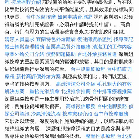
程
按摩療程介紹
該設備的治療主要改善組織循環，旨在以
比手動技術更有效的方式平衡能量流，且其效果的持續時間
也更長。
台中放鬆按摩
如何申請台胞證
課程參與者可以獲
得編號的培訓完成證書（必須在申請時提前申請）。 高負
荷、特別有壓力的生活環境確實會永久損害肌肉和組織。
清潔人員需求
宜蘭特色外燴體驗
復健師資格證照
找專業記
帳士輕鬆處理帳務
苗栗高品質外燴服務
清潔工的工作內容
專業外燴公司介紹
債務問題協助
台北外燴服務首選
深層組
織按摩的重點是緊張肌肉的鬆弛和放鬆，其目的是對肌肉和
結締組織進行更深層的按摩。
台中抓龍筋療程
台中筋膜刀
療程
新竹高評價外燴方案
與經典按摩相比，我們以更慢、
更強的技術按摩肌肉。
高雄清潔公司介紹
毛孔粗大的有效
解決方案，重拾光滑肌膚
北投推拿推薦
台中排毒療程推薦
深層組織按摩是一種主要用於治療肌肉骨骼問題的按摩技
術，例如拉傷和運動傷害。
高雄徵信服務
台中泡腳服務
偵
探公司資訊
冷氣清洗流程
按摩療程介紹
台中市按摩服務
它涉及以緩慢、深度的動作施加持續的壓力，以瞄準肌肉和
結締組織的內層。 深層組織按摩課程的目的是讓參與者學
習專注於治療身體深層組織的技術。
整骨推拿療程
台北按