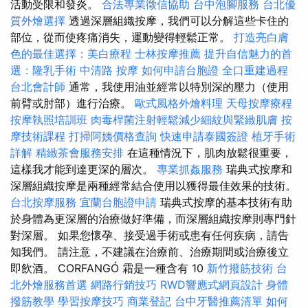
活動受限和發炎。
合法專業徵信協助
台中泡腳服務
台北優
質外燴選擇
透過深層組織按摩，我們可以分解這些卡住的
部位，從而使疼痛消失，運動變得輕鬆正常。
打造亮白膚
色的最佳選擇：美白療程
士林按摩推薦
提升自信魅力的首
選：隆乳手術
中清路 按摩
如何申請台胞證
全口重建過程
台北會計師
通常，我使用油並經常以特別深的壓力（使用
前臂或肘部）進行治療。
歐式風格外燴料理
天母按摩療程
按摩執照培訓班
肉毒桿菌注射輕鬆減少細紋與緊緻肌膚
按
摩技術課程
打掃阿姨價格查詢
快速申請泰國簽證
植牙手術
詳解
精緻茶會服務安排
在這種情況下，肌肉放鬆很重要，
這樣我才能到達更深的層次。
專業抓姦服務
瑞典式按摩和
深層組織按摩是兩種經常結合使用以獲得最佳效果的技術。
台北按摩服務
宜蘭台胞證申請
瑞典式按摩的基本技術有助
於身體為更深層的治療做好準備，而深層組織按摩則專門針
對深層。 如果您懷孕、接受過手術或患有任何疾病，請告
知我們。 請注意，不建議在治療前、治療期間或治療後立
即飲酒。 CORFANGÓ 霜是一種含有 10
新竹撥筋技術
台
北外燴服務首選
網路行銷技巧
RWD響應式網頁設計
身體
撥筋教學
學習按摩技巧
商業登記
台中牙醫推薦清單
如何