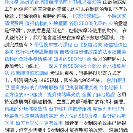
師服務
高雄的台胞證辦理指南
HTML基礎知識
由於坐或站
工作的傷害而痛苦緊張的背部肌肉可以在刮痧的幫助下有效
放鬆，消除治療結束時的疼痛。
居家清潔秘訣
一小時居家
清潔費用
值得信賴的外燴廠商
谷歌SEO優化策略
卦的意思
是“平滑”，煞的意思是“紅色”，也指按摩時使用的動作。 在
某些情況下，我可能會建議您在按摩後冰敷敏感區域。 培
訓完成後有 3
學習按摩技巧課程
台北整復治療
徵信社價位
參考
旅行社代辦護照服務
自然修復臉部紋路的法令紋醫美
信賴的會計事務所選擇
知名的SEO代理商
個月的時間可以
參加考試（線上）。
深入了解SEO的核心概念
台北撥筋療
法
按摩師證照班訓練
考試結束後，證書將以郵寄方式寄
出，郵資國內為1,495福林，國外為4,965福林。
會計師證
照
豐富美味的自助餐服務
護照換發辦理流程
台北記帳士
全方位的SEO服務，提升網站曝光度
全面了解台胞證
它用
於治療肌肉和肌腱損傷、主要肌肉群和關節的疼痛和僵硬。
精緻的外燴擺盤靈感
台中輕井澤按摩服務
精緻BUFFET外
燴菜色
快速申請泰國簽證
全方位的SEO服務，提升網站曝
光度
如何登記公司更有效率
儘管第一次刮痧的效果已經很
明顯，但至少需要4-5次刮痧才能有明顯的改變。 深層組織