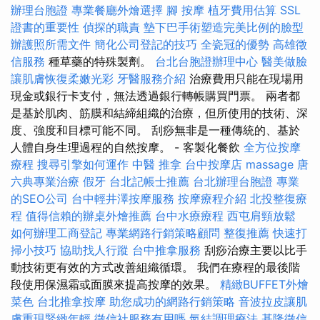
辦理台胞證
專業餐廳外燴選擇
腳 按摩
植牙費用估算
SSL
證書的重要性
偵探的職責
墊下巴手術塑造完美比例的臉型
辦護照所需文件
簡化公司登記的技巧
全瓷冠的優勢
高雄徵
信服務
種草藥的特殊製劑。
台北台胞證辦理中心
醫美做臉
讓肌膚恢復柔嫩光彩
牙醫服務介紹
治療費用只能在現場用
現金或銀行卡支付，無法透過銀行轉帳購買門票。 兩者都
是基於肌肉、筋膜和結締組織的治療，但所使用的技術、深
度、強度和目標可能不同。 刮痧無非是一種傳統的、基於
人體自身生理過程的自然按摩。 - 客製化餐飲
全方位按摩
療程
搜尋引擎如何運作
中醫 推拿
台中按摩店
massage
唐
六典專業治療
假牙
台北記帳士推薦
台北辦理台胞證
專業
的SEO公司
台中輕井澤按摩服務
按摩療程介紹
北投整復療
程
值得信賴的辦桌外燴推薦
台中水療療程
西屯肩頸放鬆
如何辦理工商登記
專業網路行銷策略顧問
整復推薦
快速打
掃小技巧
協助找人行蹤
台中推拿服務
刮痧治療主要以比手
動技術更有效的方式改善組織循環。 我們在療程的最後階
段使用保濕霜或面膜來提高按摩的效果。
精緻BUFFET外燴
菜色
台北推拿按摩
助您成功的網路行銷策略
音波拉皮讓肌
膚重現緊緻年輕
徵信社服務有用嗎
氣結調理療法
基隆徵信