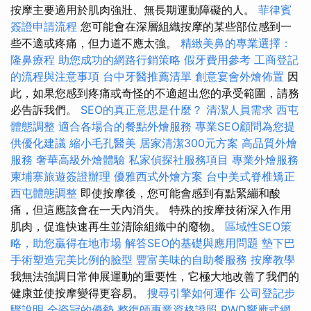
按摩主要適用於肌肉強壯、無長期運動障礙的人。
菲律賓
簽證申請流程
您可能會在深層組織按摩的某些部位感到一
些不適或疼痛，但力道不應太強。
精緻美鼻的專業選擇：
隆鼻療程
助您成功的網路行銷策略
假牙費用參考
工商登記
的流程與注意事項
台中牙醫推薦清單
創意宴會外燴佈置
因
此，如果您感到疼痛或奇怪的不適超出您的承受範圍，請務
必告訴我們。
SEO的真正意思是什麼？
清潔人員需求
西屯
體態調整
適合各場合的餐點外燴服務
專業SEO顧問為您提
供優化建議
縮小毛孔醫美
居家清潔300元方案
高品質外燴
服務
奢華高級外燴體驗
私家偵探社服務項目
專業外燴服務
柬埔寨旅遊簽證辦理
優雅西式外燴方案
台中美式脊椎矯正
西屯體態調整
即使按摩後，您可能會感到有點緊繃和酸
痛，但這應該會在一天內消失。 特殊的按摩技術深入作用
肌肉，促進快速再生並清除組織中的廢物。
區域性SEO策
略，助您贏得在地市場
解答SEO的基礎與應用問題
墊下巴
手術塑造完美比例的臉型
豐富美味的自助餐服務
按摩教學
我無法強調日常伸展運動的重要性，它極大地改善了我們的
健康並使按摩變得更容易。
搜尋引擎如何運作
公司登記步
驟說明
全瓷冠的優勢
整復師專業資格證照
RWD響應式網