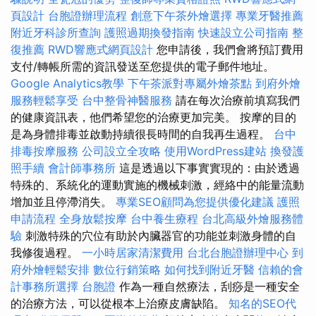
頁設計
台胞證辦理流程
創意下午茶外燴選擇
專業牙醫推薦
附近牙科診所查詢
護照過期換發指南
快速設立公司指南
整
復推薦
RWD響應式網頁設計
您申請後，我們會將預訂費用
支付/轉帳所需的資訊發送至您提供的電子郵件地址。
Google Analytics教學
下午茶派對專屬外燴茶點
到府外燴
服務輕鬆享受
台中整骨神醫服務
請在每次治療前填寫我們
的健康資訊表，他們希望您的治療更加完美。 按摩的目的
是為身體排毒並啟動持續很長時間的自我再生過程。
台中
排毒按摩服務
公司設立全攻略
使用WordPress建站
換發護
照手續
會計師事務所
這是透過以下事實實現的：由於透過
特殊的、系統化的運動實施的機械刺激，經絡中的能量流動
增加並且停滯消失。
專業SEO顧問為您提供優化建議
護照
申請流程
全身放鬆按摩
台中養生療程
台北高級外燴服務體
驗
刺激特殊的穴位有助於內臟器官的功能並刺激身體的自
我修復過程。
一小時居家清潔費用
台北台胞證辦理中心
到
府外燴輕鬆安排
數位行銷策略
如何找到附近牙醫
信賴的會
計事務所選擇
台胞證
作為一種自然療法，刮痧是一種安全
的治療方法，可以從根本上治療皮膚缺陷。
知名的SEO代