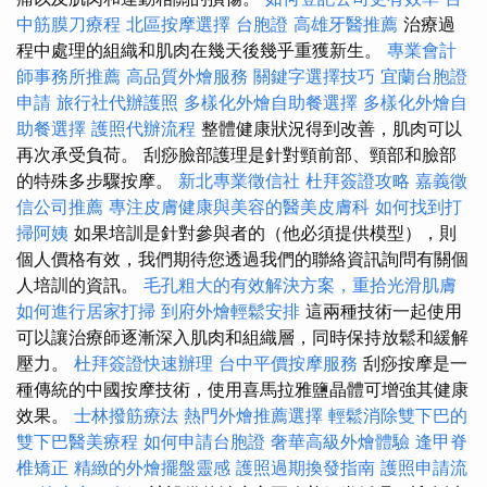
中筋膜刀療程
北區按摩選擇
台胞證
高雄牙醫推薦
治療過
程中處理的組織和肌肉在幾天後幾乎重獲新生。
專業會計
師事務所推薦
高品質外燴服務
關鍵字選擇技巧
宜蘭台胞證
申請
旅行社代辦護照
多樣化外燴自助餐選擇
多樣化外燴自
助餐選擇
護照代辦流程
整體健康狀況得到改善，肌肉可以
再次承受負荷。 刮痧臉部護理是針對頸前部、頸部和臉部
的特殊多步驟按摩。
新北專業徵信社
杜拜簽證攻略
嘉義徵
信公司推薦
專注皮膚健康與美容的醫美皮膚科
如何找到打
掃阿姨
如果培訓是針對參與者的（他必須提供模型），則
個人價格有效，我們期待您透過我們的聯絡資訊詢問有關個
人培訓的資訊。
毛孔粗大的有效解決方案，重拾光滑肌膚
如何進行居家打掃
到府外燴輕鬆安排
這兩種技術一起使用
可以讓治療師逐漸深入肌肉和組織層，同時保持放鬆和緩解
壓力。
杜拜簽證快速辦理
台中平價按摩服務
刮痧按摩是一
種傳統的中國按摩技術，使用喜馬拉雅鹽晶體可增強其健康
效果。
士林撥筋療法
熱門外燴推薦選擇
輕鬆消除雙下巴的
雙下巴醫美療程
如何申請台胞證
奢華高級外燴體驗
逢甲脊
椎矯正
精緻的外燴擺盤靈感
護照過期換發指南
護照申請流