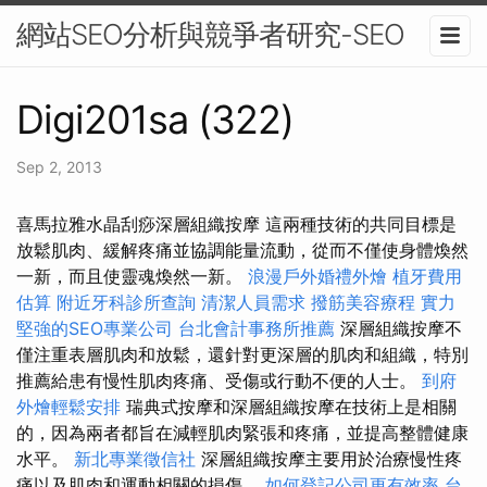
網站SEO分析與競爭者研究-SEO
Digi201sa (322)
Sep 2, 2013
喜馬拉雅水晶刮痧深層組織按摩 這兩種技術的共同目標是
放鬆肌肉、緩解疼痛並協調能量流動，從而不僅使身體煥然
一新，而且使靈魂煥然一新。
浪漫戶外婚禮外燴
植牙費用
估算
附近牙科診所查詢
清潔人員需求
撥筋美容療程
實力
堅強的SEO專業公司
台北會計事務所推薦
深層組織按摩不
僅注重表層肌肉和放鬆，還針對更深層的肌肉和組織，特別
推薦給患有慢性肌肉疼痛、受傷或行動不便的人士。
到府
外燴輕鬆安排
瑞典式按摩和深層組織按摩在技術上是相關
的，因為兩者都旨在減輕肌肉緊張和疼痛，並提高整體健康
水平。
新北專業徵信社
深層組織按摩主要用於治療慢性疼
痛以及肌肉和運動相關的損傷。
如何登記公司更有效率
台