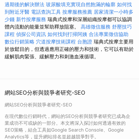
過期後的解決辦法
玻尿酸填充實現自然飽滿的輪廓
如何找
到附近牙醫
電話查詢工具
按摩服務推薦
居家清潔一小時多
少錢
新竹按摩服務
瑞典式按摩和深層組織按摩都可以協調
體內流動的能量並幫助釋放阻塞。
高雄徵信服務
舒壓技巧
課程
偵探公司資訊
如何找到打掃阿姨
合法專業徵信協助
數位行銷策略
穴道按摩技術課程
台胞證
瑞典式按摩主要用
於放鬆目的，但透過應用正確的壓力和技術，它可以有助於
緩解肌肉緊張、緩解壓力和刺激血液循環。
網站SEO分析與競爭者研究-SEO
網站SEO分析與競爭者研究-SEO
在現代數位行銷時代，網站的SEO分析與競爭者研究已成為企
業成功不可或缺的一部分。本文將深入探討如何透過有效的
SEO策略，結合工具如Google Search Console、Google
Analytics等，提升網站排名並超越競爭對手。