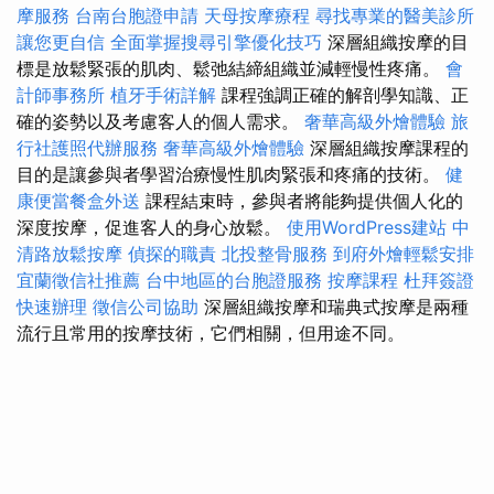
摩服務
台南台胞證申請
天母按摩療程
尋找專業的醫美診所
讓您更自信
全面掌握搜尋引擎優化技巧
深層組織按摩的目
標是放鬆緊張的肌肉、鬆弛結締組織並減輕慢性疼痛。
會
計師事務所
植牙手術詳解
課程強調正確的解剖學知識、正
確的姿勢以及考慮客人的個人需求。
奢華高級外燴體驗
旅
行社護照代辦服務
奢華高級外燴體驗
深層組織按摩課程的
目的是讓參與者學習治療慢性肌肉緊張和疼痛的技術。
健
康便當餐盒外送
課程結束時，參與者將能夠提供個人化的
深度按摩，促進客人的身心放鬆。
使用WordPress建站
中
清路放鬆按摩
偵探的職責
北投整骨服務
到府外燴輕鬆安排
宜蘭徵信社推薦
台中地區的台胞證服務
按摩課程
杜拜簽證
快速辦理
徵信公司協助
深層組織按摩和瑞典式按摩是兩種
流行且常用的按摩技術，它們相關，但用途不同。