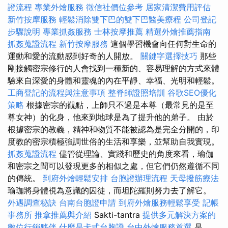
證流程
專業外燴服務
徵信社價位參考
居家清潔費用評估
新竹按摩服務
輕鬆消除雙下巴的雙下巴醫美療程
公司登記
步驟說明
專業抓姦服務
士林按摩推薦
精選外燴推薦指南
抓姦蒐證流程
新竹按摩服務
這個學習機會向任何對生命的
運動和愛的流動感到好奇的人開放。
關鍵字選擇技巧
那些
剛接觸密宗修行的人會找到一種新的、容易理解的方式來體
驗來自深愛的身體和靈魂的內在平靜、幸福、光明和輕鬆。
工商登記的流程與注意事項
整脊師證照培訓
谷歌SEO優化
策略
根據密宗的觀點，上師只不過是本尊（最常見的是至
尊女神）的化身，他來到地球是為了提升他的弟子。 由於
根據密宗的教義，精神和物質不能被認為是完全分開的，印
度教的密宗積極強調世俗的生活和享樂，並幫助自我實現。
抓姦蒐證流程
儘管從理論、實踐和歷史的角度來看，瑜伽
和密宗之間可以發現更多的相似之處，但它們仍然遵循不同
的傳統。
到府外燴輕鬆安排
台胞證辦理流程
天母撥筋療法
瑜珈將身體視為意識的囚徒，而坦陀羅則努力去了解它。
外遇調查秘訣
台南台胞證申請
到府外燴服務輕鬆享受
記帳
事務所
推拿推薦與介紹
Sakti-tantra
提供多元解決方案的
數位行銷夥伴
什麼是卡式台胞證
台中外燴服務首選
是