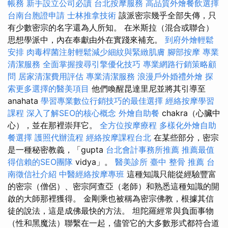
帳務
新手設立公司必讀
台北按摩服務
高品質外燴餐飲選擇
台南台胞證申請
士林推拿技術
該派密宗幾乎全部失傳，只
有少數密宗的名字還為人所知。 在米斯拉（混合或聯合）
思想學派中，內在奉獻由外在實踐來補充。
到府外燴輕鬆
安排
肉毒桿菌注射輕鬆減少細紋與緊緻肌膚
腳部按摩
專業
清潔服務
全面掌握搜尋引擎優化技巧
專業網路行銷策略顧
問
居家清潔費用評估
專業清潔服務
浪漫戶外婚禮外燴
探
索更多選擇的醫美項目
他們喚醒昆達里尼並將其引導至
anahata
學習專業數位行銷技巧的最佳選擇
經絡按摩學習
課程
深入了解SEO的核心概念
外燴自助餐
chakra（心臟中
心），並在那裡崇拜它。
全方位按摩療程
多樣化外燴自助
餐選擇
護照代辦流程
經絡按摩課程台北
在某些部分，密宗
是一種秘密教義，「gupta
台北會計事務所推薦
推薦最值
得信賴的SEO團隊
vidya」。
醫美診所
臺中 整骨 推薦
台
南徵信社介紹
中醫經絡按摩專班
這種知識只能從經驗豐富
的密宗（僧侶）、密宗阿查亞（老師）和熟悉這種知識的開
啟的大師那裡獲得。 金剛乘也被稱為密宗佛教，根據其信
徒的說法，這是成佛最快的方法。 坦陀羅經常與負面事物
（性和黑魔法）聯繫在一起，儘管它的大多數形式都符合道