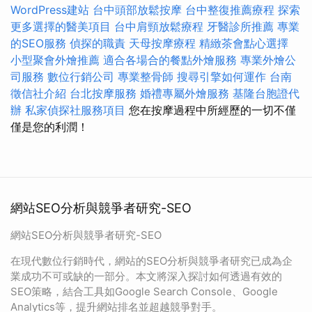
WordPress建站
台中頭部放鬆按摩
台中整復推薦療程
探索
更多選擇的醫美項目
台中肩頸放鬆療程
牙醫診所推薦
專業
的SEO服務
偵探的職責
天母按摩療程
精緻茶會點心選擇
小型聚會外燴推薦
適合各場合的餐點外燴服務
專業外燴公
司服務
數位行銷公司
專業整骨師
搜尋引擎如何運作
台南
徵信社介紹
台北按摩服務
婚禮專屬外燴服務
基隆台胞證代
辦
私家偵探社服務項目
您在按摩過程中所經歷的一切不僅
僅是您的利潤！
網站SEO分析與競爭者研究-SEO
網站SEO分析與競爭者研究-SEO
在現代數位行銷時代，網站的SEO分析與競爭者研究已成為企
業成功不可或缺的一部分。本文將深入探討如何透過有效的
SEO策略，結合工具如Google Search Console、Google
Analytics等，提升網站排名並超越競爭對手。