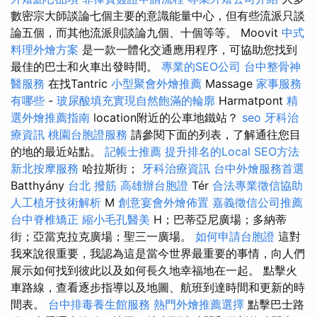
數密宗大師談論七個主要的意識能量中心，但有些流派只談
論五個，而其他流派則談論九個、十個等等。 Moovit
中式
料理外燴方案
是一款一體化交通應用程序，可協助您找到
最佳的巴士和火車出發時間。
專業的SEO公司
台中整骨神
醫服務
在找Tantric
小型聚會外燴推薦
Massage
家事服務
有哪些
-
玻尿酸填充實現自然飽滿的輪廓
Harmatpont
精
選外燴推薦指南
location附近的公車地鐵站？
seo
牙科治
療資訊
桃園台胞證服務
請參閱下面的列表，了解通往您目
的地的最近站點。
記帳士推薦
提升排名的Local SEO方法
新北按摩服務
哈拉斯街；
牙科治療資訊
台中外燴服務首選
Batthyány
台北 撥筋
高雄辦台胞證
Tér
合法專業徵信協助
人工植牙技術解析
M
創意宴會外燴佈置
嘉義徵信公司推薦
台中脊椎矯正
縮小毛孔醫美
H；巴蒂亞尼廣場；多納蒂
街；亞當克拉克廣場；聖三一廣場。
如何申請台胞證
這對
我來說很重要，我認為這是當今世界最重要的事情，向人們
展示如何找到彼此以及如何長久地幸福地在一起。 點擊火
車路線，查看逐步指導以及地圖、航班到達時間和更新的時
間表。
台中排毒養生館服務
熱門外燴推薦選擇
點擊巴士路