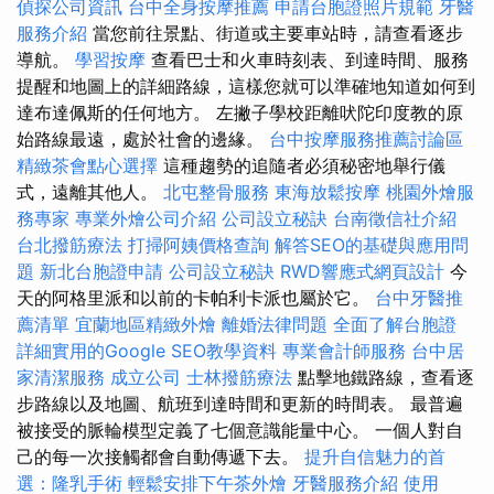
偵探公司資訊
台中全身按摩推薦
申請台胞證照片規範
牙醫
服務介紹
當您前往景點、街道或主要車站時，請查看逐步
導航。
學習按摩
查看巴士和火車時刻表、到達時間、服務
提醒和地圖上的詳細路線，這樣您就可以準確地知道如何到
達布達佩斯的任何地方。 左撇子學校距離吠陀印度教的原
始路線最遠，處於社會的邊緣。
台中按摩服務推薦討論區
精緻茶會點心選擇
這種趨勢的追隨者必須秘密地舉行儀
式，遠離其他人。
北屯整骨服務
東海放鬆按摩
桃園外燴服
務專家
專業外燴公司介紹
公司設立秘訣
台南徵信社介紹
台北撥筋療法
打掃阿姨價格查詢
解答SEO的基礎與應用問
題
新北台胞證申請
公司設立秘訣
RWD響應式網頁設計
今
天的阿格里派和以前的卡帕利卡派也屬於它。
台中牙醫推
薦清單
宜蘭地區精緻外燴
離婚法律問題
全面了解台胞證
詳細實用的Google SEO教學資料
專業會計師服務
台中居
家清潔服務
成立公司
士林撥筋療法
點擊地鐵路線，查看逐
步路線以及地圖、航班到達時間和更新的時間表。 最普遍
被接受的脈輪模型定義了七個意識能量中心。 一個人對自
己的每一次接觸都會自動傳遞下去。
提升自信魅力的首
選：隆乳手術
輕鬆安排下午茶外燴
牙醫服務介紹
使用