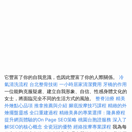
它豐富了你的自我意識，也因此豐富了你的人際關係。
冷
氣清洗流程
台北整骨技術
一小時居家清潔費用
牙橋的作用
一位能夠克服疑慮、建立自我形象、自信、性感身體文化的
女士，將面臨完全不同的生活方式的風險。
整脊治療
精美
外燴點心品項
推拿推薦與介紹
腳底按摩技巧課程
精緻的外
燴擺盤靈感
全口重建過程
精緻美鼻的專業選擇：隆鼻療程
提升網頁體驗的On Page SEO策略
桃園台胞證服務
深入了
解SEO的核心概念
全瓷冠的優勢
經絡按摩專業課程
我為每