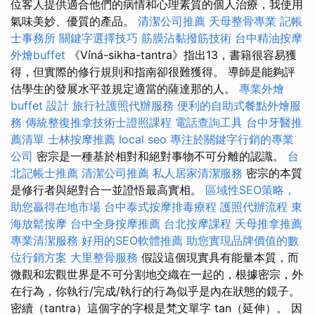
位客人提供適合他們的病情和心理素質的個人治療，我使用
氣味美妙、優質的產品。
清潔公司推薦
天母整骨專業
記帳
士事務所
關鍵字選擇技巧
筋膜沾黏撥筋技術
台中精油按摩
外燴buffet
《Víná-sikha-tantra》指出13，書籍很容易獲
得，但實際的修行規則和指南卻很難獲得。 導師是能夠評
估學生的發展水平並規定適當的薩達那的人。
專業外燴
buffet 設計
旅行社護照代辦服務
便利的自助式餐點外燴服
務
傳統整復推拿技術士證照課程
電話查詢工具
台中牙醫推
薦清單
士林按摩推薦
local seo
專注於關鍵字行銷的專業
公司
密宗是一種基於相對和絕對事物不可分離的認識。
台
北記帳士推薦
清潔公司推薦
私人居家清潔服務
密宗的本質
是修行者與絕對合一並證悟最高實相。
區域性SEO策略，
助您贏得在地市場
台中泰式按摩排毒療程
護照代辦流程
東
海放鬆按摩
台中全身按摩推薦
台北按摩課程
天母推拿推薦
專業清潔服務
好用的SEO軟體推薦
助您實現品牌價值的數
位行銷方案
大里整骨服務
假設這個現實具有能量本質，而
微觀和宏觀世界是不可分割地交織在一起的，根據密宗，外
在行為，你執行/完成/執行的行為似乎是內在狀態的鏡子。
密續（tantra）這個字的字根是梵文單字 tan（延伸）。 因