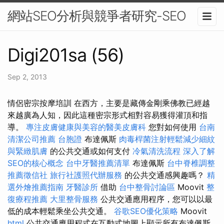
網站SEO分析與競爭者研究-SEO
Digi201sa (56)
Sep 2, 2013
情侶密宗按摩培訓 在西方，主要是藏傳金剛乘佛教已經越
來越廣為人知，因此這種密宗形式相對容易獲得灌頂和指
導。
專注皮膚健康與美容的醫美皮膚科
您對如何使用
台南
清潔公司推薦
台胞證
布達佩斯
肉毒桿菌注射輕鬆減少細紋
與緊緻肌膚
的公共交通或如何支付
冷氣清洗流程
深入了解
SEO的核心概念
台中牙醫推薦清單
布達佩斯
台中脊椎調整
推薦徵信社
旅行社護照代辦服務
的公共交通感興趣嗎？
精
選外燴推薦指南
牙醫診所
借助
台中整骨討論區
Moovit
整
復療程推薦
大里整骨服務
公共交通應用程序，您可以以最
低的成本輕鬆乘坐公共交通。
谷歌SEO優化策略
Moovit
html
公共交通應用程式在互動式地圖上顯示所有布達佩斯