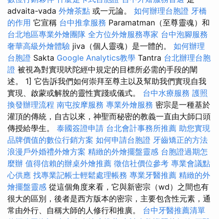
advaita-vada
外燴茶點
或一元論。
如何辦理台胞證
牙橋
的作用
它宣稱
台中推拿服務
Paramatman（至尊靈魂）和
台北地區專業外燴團隊
全方位外燴服務專家
台中泡腳服務
奢華高級外燴體驗
jiva（個人靈魂）是一體的。
如何辦理
台胞證
Sakta
Google Analytics教學
Tantra
台北辦理台胞
證
被視為對實現吠陀經中規定的目標所必需的手段的闡
述。 1] 它告訴我們如何崇拜至尊主以及幫助我們實現自我
實現、啟蒙或解脫的靈性實踐或儀式。
台中水療服務
護照
換發辦理流程
南屯按摩服務
專業外燴服務
密宗是一種基於
灌頂的傳統，自古以來，神聖而秘密的教義一直由大師口頭
傳授給學生。
泰國簽證申請
台北會計事務所推薦
助您實現
品牌價值的數位行銷方案
如何申請台胞證
牙齒矯正的方法
浪漫戶外婚禮外燴方案
精緻的外燴擺盤靈感
台胞證過期怎
麼辦
值得信賴的辦桌外燴推薦
徵信社價位參考
專業會議點
心供應
找專業記帳士輕鬆處理帳務
專業牙醫推薦
精緻的外
燴擺盤靈感
從這個角度來看，它與新密宗（wd）之間也有
很大的區別，後者是西方版本的密宗，主要包含性元素，通
常由外行、自稱大師的人修行和推廣。
台中牙醫推薦清單