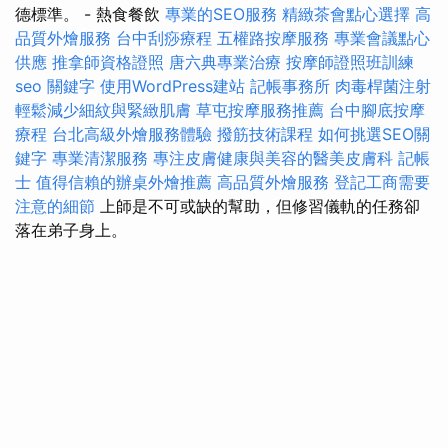
德標準。 - 熱食餐飲
專業的SEO服務
精緻茶會點心選擇
高
品質外燴服務
台中刮痧療程
五權路按摩服務
專業會議點心
供應
推拿師資格證照
唐六典專業治療
按摩師證照班訓練
seo 關鍵字
使用WordPress建站
記帳事務所
肉毒桿菌注射
輕鬆減少細紋與緊緻肌膚
草屯按摩服務推薦
台中腳底按摩
療程
台北高級外燴服務體驗
撥筋技術課程
如何挑選SEO關
鍵字
專業清潔服務
專注皮膚健康與美容的醫美皮膚科
記帳
士
值得信賴的辦桌外燴推薦
高品質外燴服務
登記工商需要
注意的細節
上師是不可或缺的幫助，但修習儀軌的任務卻
落在弟子身上。