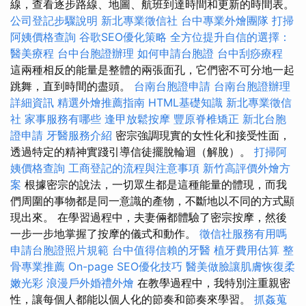
線，查看逐步路線、地圖、航班到達時間和更新的時間表。
公司登記步驟說明
新北專業徵信社
台中專業外燴團隊
打掃
阿姨價格查詢
谷歌SEO優化策略
全方位提升自信的選擇：
醫美療程
台中台胞證辦理
如何申請台胞證
台中刮痧療程
這兩種相反的能量是整體的兩張面孔，它們密不可分地一起
跳舞，直到時間的盡頭。
台南台胞證申請
台南台胞證辦理
詳細資訊
精選外燴推薦指南
HTML基礎知識
新北專業徵信
社
家事服務有哪些
逢甲放鬆按摩
豐原脊椎矯正
新北台胞
證申請
牙醫服務介紹
密宗強調現實的女性化和接受性面，
透過特定的精神實踐引導信徒擺脫輪迴（解脫）。
打掃阿
姨價格查詢
工商登記的流程與注意事項
新竹高評價外燴方
案
根據密宗的說法，一切眾生都是這種能量的體現，而我
們周圍的事物都是同一意識的產物，不斷地以不同的方式顯
現出來。 在學習過程中，夫妻倆都體驗了密宗按摩，然後
一步一步地掌握了按摩的儀式和動作。
徵信社服務有用嗎
申請台胞證照片規範
台中值得信賴的牙醫
植牙費用估算
整
骨專業推薦
On-page SEO優化技巧
醫美做臉讓肌膚恢復柔
嫩光彩
浪漫戶外婚禮外燴
在教學過程中，我特別注重親密
性，讓每個人都能以個人化的節奏和節奏來學習。
抓姦蒐