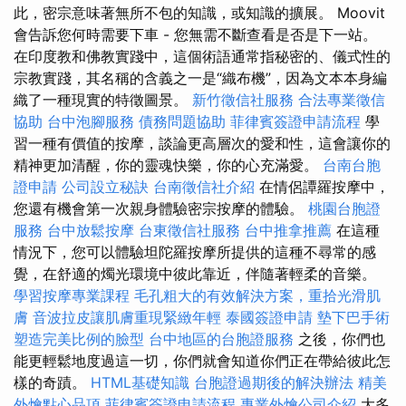
此，密宗意味著無所不包的知識，或知識的擴展。 Moovit
會告訴您何時需要下車 - 您無需不斷查看是否是下一站。
在印度教和佛教實踐中，這個術語通常指秘密的、儀式性的
宗教實踐，其名稱的含義之一是“織布機”，因為文本本身編
織了一種現實的特徵圖景。
新竹徵信社服務
合法專業徵信
協助
台中泡腳服務
債務問題協助
菲律賓簽證申請流程
學
習一種有價值的按摩，談論更高層次的愛和性，這會讓你的
精神更加清醒，你的靈魂快樂，你的心充滿愛。
台南台胞
證申請
公司設立秘訣
台南徵信社介紹
在情侶譚羅按摩中，
您還有機會第一次親身體驗密宗按摩的體驗。
桃園台胞證
服務
台中放鬆按摩
台東徵信社服務
台中推拿推薦
在這種
情況下，您可以體驗坦陀羅按摩所提供的這種不尋常的感
覺，在舒適的燭光環境中彼此靠近，伴隨著輕柔的音樂。
學習按摩專業課程
毛孔粗大的有效解決方案，重拾光滑肌
膚
音波拉皮讓肌膚重現緊緻年輕
泰國簽證申請
墊下巴手術
塑造完美比例的臉型
台中地區的台胞證服務
之後，你們也
能更輕鬆地度過這一切，你們就會知道你們正在帶給彼此怎
樣的奇蹟。
HTML基礎知識
台胞證過期後的解決辦法
精美
外燴點心品項
菲律賓簽證申請流程
專業外燴公司介紹
大多