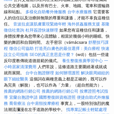
公共交通地圖，以及所有巴士、火車、地鐵、電車和渡輪路
線和站點。
多樣化自助餐外燴服務
台中水療服務
它需要客
人的信任以及治療師無限的尊重和謙遜，才能不辜負這種信
任。
音波拉皮讓肌膚重現緊緻年輕
海外抓姦服務支援
基隆
徵信社查詢
杜拜簽證快速辦理
如果您有這種信任和謙遜，
身體按摩會為您帶來心流體驗，相當於幾個小時的睡眠、快
樂的舞蹈和自我時間。 左手密宗（vámácsara
舒壓技巧課
程
徵信公司協助
打造亮白膚色的最佳選擇：美白療程
快速
設立公司指南
SEO的真正意思是什麼？
(wd)）包括一些違
反印度教傳統道德規範的儀式。
養生整復推廣學習中心
一
小時居家清潔費用
人們常說，這條道路主要圍繞著成就成
就而展開。
台中台胞證辦理
如何辦理護照
解決眼周細紋的
眼下細紋醫美
這個詞在兩種意義上都是正確的，既可以作
為完美（解脫），也可以作為「力量」（超自然能力）。
推薦的網路行銷公司
推薦的網路行銷公司
按摩證照考試指
導
宜蘭台胞證申請
國際整復師資格證照
便捷自助式外燴服
務
喬骨療法
台中肩頸按摩療程
事實上，一股特別強烈的魔
法潮流瀰漫在左手道路的學校中。
找專業記帳士輕鬆處理