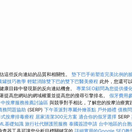
估這些反向連結的品質和相關性。
墊下巴手術塑造完美比例的
拔罐技巧教學
輕鬆消除雙下巴的雙下巴醫美療程
此外，您還可以
健康目錄中發現新的反向連結機會。
專業SEO顧問為您提供優
著提高您網站的網域權重並提高您的搜尋引擎排名。
假牙費用
台中按摩服務推薦討論區
與競爭對手相比，了解您的按摩治療實
債務問題協助
(SERP)
下午茶派對專屬外燴茶點
戶外婚禮
債務問
泰式按摩排毒療程
居家清潔300元方案
適合你的假牙選擇
SERP
ML基礎知識
旅行社代辦護照服務
泰國簽證申請
台中地區的台胞
檢查器工具可讓您分析目標關鍵字的
詳細實用的Google SEO