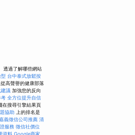
透過了解哪些網站
臉型
台中泰式放鬆按
從高聲譽的健康部落
化建議
加強您的反向
參考
全方位提升自信
踐在搜尋引擎結果頁
題協助
上的排名是
嘉義徵信公司推薦
清
證服務
徵信社價位
教學資料
Google商家