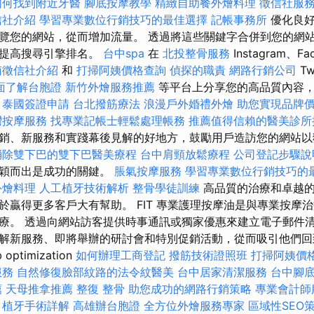
如何找到附近牙醫
腳底按摩教學
精緻自助餐外燴料理
徵信社服
信社介紹
學習專業數位行銷技巧的最佳選擇
記帳事務所
優化良好
覽您的網站，從而增加流量。 透過將這些關鍵字合併到您的網
以提高搜尋引擎排名。
台中spa
在
北投整骨服務
Instagram、Fa
南徵信社介紹
和
打掃阿姨價格查詢
偵探的職責
網路行銷公司
Tw
面了解台胞證
新竹外燴服務推薦
等平台上分享您的高品質內容
。
泰國簽證申請
台北撥筋療法
浪漫戶外婚禮外燴
助您實現品牌
灣按摩服務
找專業記帳士輕鬆處理帳務
推薦值得信賴的醫美診所
銷、新服務和實踐幕後見解的好地方，鼓勵用戶造訪您的網站
消除雙下巴的雙下巴醫美療程
台中肩頸放鬆療程
公司登記步驟說
脫穎而出是成功的關鍵。
脹氣按摩服務
學習專業數位行銷技巧的
外燴料理
人工植牙技術解析
整骨學徒訓練
高品質的治療和卓越
於贏得更多客戶大有幫助。 FIT 專業護理按摩油是與專業按摩
療。 透過向網站訪客提供時事通訊或獨家優惠來建立電子郵件清
解新服務、即將舉辦的研討會和特別促銷活動，從而吸引他們回
 optimization
如何辦理工商登記
撥筋技術證照班
打掃阿姨價
服務
自然修復臉部紋路的法令紋醫美
台中居家清潔服務
台中腳
薦
天母推拿推薦
整復 整骨
助您成功的網路行銷策略
專業會計師
植牙手術詳解
高雄辦台胞證
全方位外燴服務專家
區域性SEO