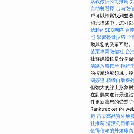
嘉義徵信公司推薦
自助餐選擇
台南徵
戶可以輕鬆找到並瀏
和元描述中，您可
信賴的SEO團隊
台
照
學習整骨技巧
全
動與您的受眾互動
苗栗專業徵信社
台
社群媒體也是分享促
清路放鬆按摩
輕鬆
的按摩治療領域，
國簽證
精緻自助餐
但強大的線上形象對
在對肌肉進行最佳治
件更新讓您的受眾了
Ranktracker 的 web
範
苗栗高品質外燴
社推薦
清潔公司推
值得信賴的外燴廠商