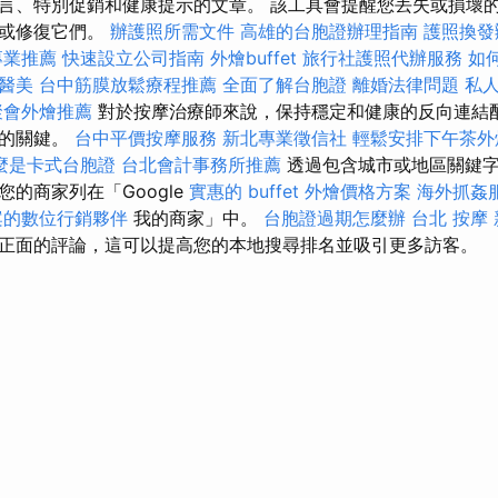
言、特別促銷和健康提示的文章。 該工具會提醒您丟失或損壞
換或修復它們。
辦護照所需文件
高雄的台胞證辦理指南
護照換發
專業推薦
快速設立公司指南
外燴buffet
旅行社護照代辦服務
如
醫美
台中筋膜放鬆療程推薦
全面了解台胞證
離婚法律問題
私
聚會外燴推薦
對於按摩治療師來說，保持穩定和健康的反向連結
名的關鍵。
台中平價按摩服務
新北專業徵信社
輕鬆安排下午茶外
麼是卡式台胞證
台北會計事務所推薦
透過包含城市或地區關鍵字
的商家列在「Google
實惠的 buffet 外燴價格方案
海外抓姦
案的數位行銷夥伴
我的商家」中。
台胞證過期怎麼辦
台北 按摩
正面的評論，這可以提高您的本地搜尋排名並吸引更多訪客。