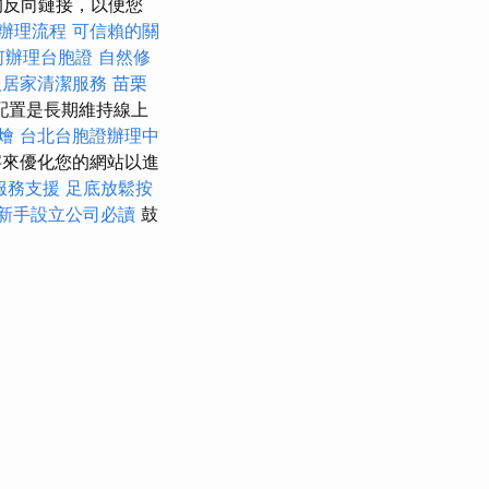
的反向鏈接，以便您
辦理流程
可信賴的關
何辦理台胞證
自然修
人居家清潔服務
苗栗
配置是長期維持線上
燴
台北台胞證辦理中
來優化您的網站以進
服務支援
足底放鬆按
新手設立公司必讀
鼓