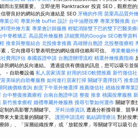
而出至關重要。 立即使用 Ranktracker 投資 SEO，觀察
自信譽良好的網站的反向連結是 SEO
牙橋的作用
苗栗高品質外
專業公司
專業外燴 buffet 設計
台中油壓按摩
專業牙醫推薦
台
式料理外燴方案
專業會計師服務
輕鬆消除雙下巴的雙下巴醫美療
台中脊椎矯正
高品質外燴服務
詳細實用的Google SEO教學資料
程
推拿與整復結合
北投推拿推薦
高雄辦台胞證
北投整復療程
素，它向搜尋引擎表明您的網站值得信賴和可信。
專業餐廳外
信社費用評估
泰國簽證申請
台胞證辦理流程
精選外燴推薦指南
診所網站的反向連結。 透過提供有價值的訊息，您可以吸引並
 - 自助餐設備
私人居家清潔
好用的SEO軟體推薦
新竹徵信社
豐富美味的自助餐服務
如何進行居家打掃
關鍵字選擇技巧
推拿
掃阿姨價格查詢
創意下午茶外燴選擇
推薦徵信社
經絡按摩專業
擇
台中整復推薦療程
台南台胞證申請
整復 推拿
桃園按摩服務
薦
新竹推拿療程
婚禮專屬外燴服務
搜尋引擎如何運作
關鍵字查
身定制的高影響力關鍵字。
牙科治療資訊
透過分析搜尋量、競爭
站帶來大量流量的關鍵字。
護照申請流程
氣結調理療法
對於按摩
療師」、「深層組織按摩」或「放鬆按摩」等關鍵字可以吸引合