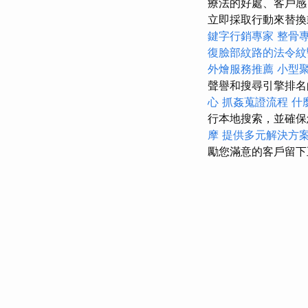
療法的好處、客戶感
立即採取行動來替
鍵字行銷專家
整骨
復臉部紋路的法令紋
外燴服務推薦
小型
聲譽和搜尋引擎排
心
抓姦蒐證流程
什
行本地搜索，並確保您
摩
提供多元解決方
勵您滿意的客戶留下