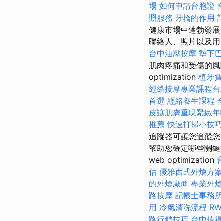
場
如何申請台胞證
照服務
牙橋的作用
健康市場中蓬勃發
聯絡人、照片以及用戶寫
台中油壓按摩
墊下
肌肉疼痛和受傷的風
optimization
植牙
經絡按摩專業課程
首選
經絡養生課程
皮讓肌膚重現緊緻年
推薦
快速打掃小技
追蹤器可讓您追蹤您
幫助您確定哪些關鍵
web optimization
估
優雅西式外燴方
的外燴廠商
專業外
路按摩
記帳士事務
用
冷氣清洗流程
R
路行銷技巧
台中值