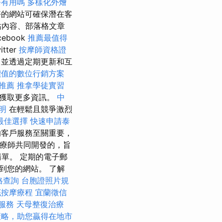
務有用嗎
多樣化外燴
的網站可確保潛在客
站內容、部落格文章
cebook
推薦最值得
itter
按摩師資格證
，並透過定期更新和互
價值的數位行銷方案
推薦
推拿學徒實習
以獲取更多資訊。
中
明
在輕鬆且競爭激烈
最佳選擇
快速申請泰
的客戶服務至關重要，
治療師共同開發的，旨
單。 定期的電子郵
到您的網站。 了解
格查詢
台胞證照片規
底按摩療程
宜蘭徵信
服務
天母整復治療
策略，助您贏得在地市