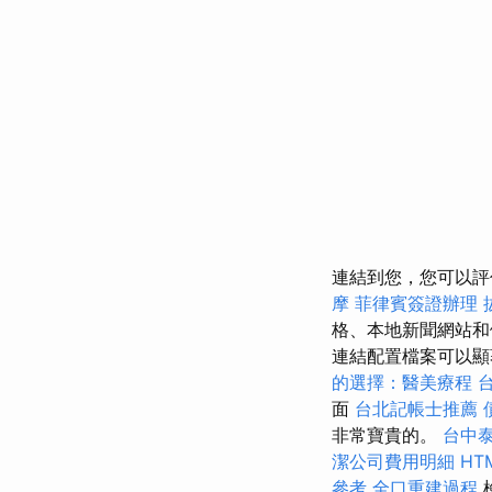
連結到您，您可以評
摩
菲律賓簽證辦理
格、本地新聞網站和
連結配置檔案可以顯
的選擇：醫美療程
面
台北記帳士推薦
非常寶貴的。
台中
潔公司費用明細
HT
參考
全口重建過程