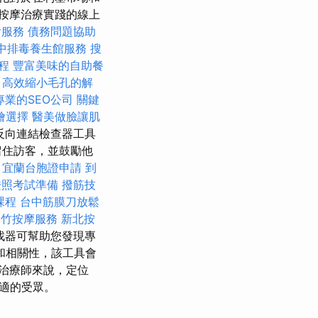
您的按摩治療實踐的線上
燴服務
債務問題協助
中排毒養生館服務
搜
程
豐富美味的自助餐
高效縮小毛孔的解
專業的SEO公司
關鍵
燴選擇
醫美做臉讓肌
反向連結檢查器工具
留住訪客，並鼓勵他
宜蘭台胞證申請
到
證照考試準備
撥筋技
課程
台中筋膜刀放鬆
新竹按摩服務
新北按
找器可幫助您發現專
和相關性，該工具會
治療師來說，定位
適的受眾。