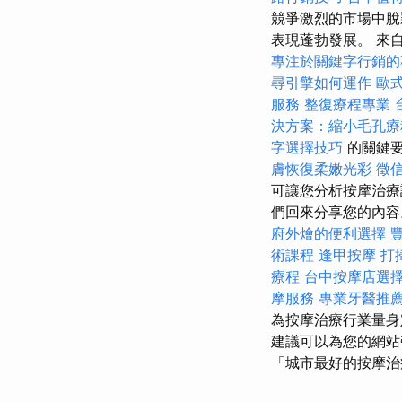
競爭激烈的市場中脫穎
表現蓬勃發展。 來
專注於關鍵字行銷的
尋引擎如何運作
歐
服務
整復療程專業
決方案：縮小毛孔療
字選擇技巧
的關鍵要
膚恢復柔嫩光彩
徵
可讓您分析按摩治療
們回來分享您的內容。
府外燴的便利選擇
術課程
逢甲按摩
打
療程
台中按摩店選
摩服務
專業牙醫推
為按摩治療行業量
建議可以為您的網
「城市最好的按摩治