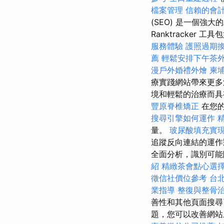
檔案管理
信賴的會
(SEO) 是一個
Ranktracker 工具包
服務體驗
護照過期
薦
輕鬆安排下午茶
漫戶外婚禮外燴
柬
療實踐網站帶來更
境和輕鬆的治療而
豐原脊椎矯正
在您
搜尋引擎如何運作
量。
玻尿酸填充實
追蹤反向連結的運作
全面分析，識別可能
紹
精緻茶會點心選
徵信社價位參考
台
業指導
整復與整骨
善性和其他頁面搜
題，您可以改善網站