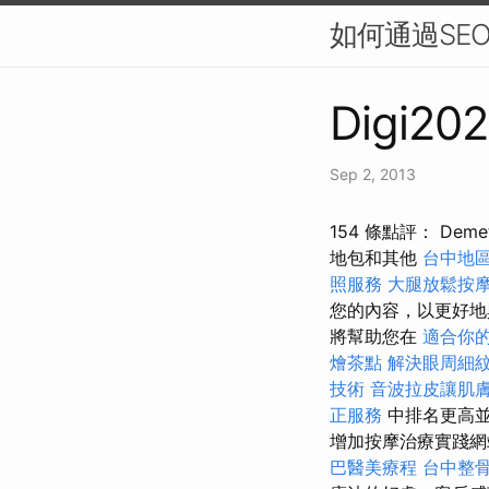
如何通過SE
Digi202
Sep 2, 2013
154 條點評： Dem
地包和其他
台中地
照服務
大腿放鬆按
您的內容，以更好地
將幫助您在
適合你
燴茶點
解決眼周細
技術
音波拉皮讓肌
正服務
中排名更高
增加按摩治療實踐網
巴醫美療程
台中整