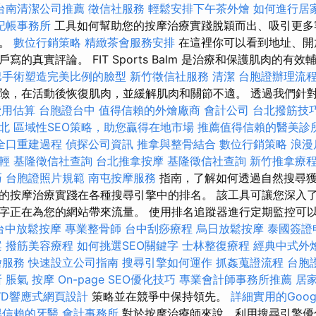
台南清潔公司推薦
徵信社服務
輕鬆安排下午茶外燴
如何進行居
記帳事務所
工具如何幫助您的按摩治療實踐脫穎而出、吸引更多
展。
數位行銷策略
精緻茶會服務安排
在這裡你可以看到地址、開
的真實評論。 FIT Sports Balm 是治療和保護肌肉的有效
巴手術塑造完美比例的臉型
新竹徵信社服務
清潔
台胞證辦理流
險，在活動後恢復肌肉，並緩解肌肉和關節不適。 透過我們針對本
費用估算
台胞證台中
值得信賴的外燴廠商
會計公司
台北撥筋技
台北
區域性SEO策略，助您贏得在地市場
推薦值得信賴的醫美診
全口重建過程
偵探公司資訊
推拿與整骨結合
數位行銷策略
浪漫
輕
基隆徵信社查詢
台北推拿按摩
基隆徵信社查詢
新竹推拿療
巧
台胞證照片規範
南屯按摩服務
指南，了解如何透過自然搜尋獲
的按摩治療實踐在各種搜尋引擎中的排名。 該工具可讓您深入
字正在為您的網站帶來流量。 使用排名追蹤器進行定期監控可
台中放鬆按摩
專業整骨師
台中刮痧療程
烏日放鬆按摩
泰國簽證
案
撥筋美容療程
如何挑選SEO關鍵字
士林整復療程
經典中式外
燴服務
快速設立公司指南
搜尋引擎如何運作
抓姦蒐證流程
台胞
所
脹氣 按摩
On-page SEO優化技巧
專業會計師事務所推薦
居
WD響應式網頁設計
策略並在競爭中保持領先。
詳細實用的Goog
得信賴的牙醫
會計事務所
對於按摩治療師來說，利用搜尋引擎優