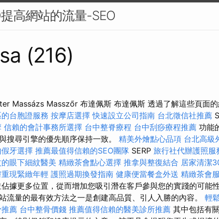
O提高網站的流量-SEO
sa (216)
eter Massázs Masszőr 布達佩斯 布達佩斯 透過了解這些
區的台胞證服務
按摩店選擇
快速設立公司指南
台北徵信社推薦
S
摩
信賴的會計事務所選擇
台中整脊療程
台中刮痧療程推薦
功能
與搜尋引擎的優先順序保持一致。
精美外燴點心品項
台北高級
的假牙選擇
推薦最值得信賴的SEO團隊
SERP
旅行社代辦護照服
紋的眼下細紋醫美
精緻茶會點心選擇
推拿與整復結合
居家清潔3
膚重現緊緻年輕
護照過期換發指南
健康便當餐盒外送
精緻茶會
並佔據更多位置，從而增加您吸引潛在客戶參與您的實踐的可能
站流量的最有效方法之一是創建高品質、引人入勝的內容。
輕
骨推薦
台中整骨價錢
推薦值得信賴的醫美診所推薦
其中包括有關