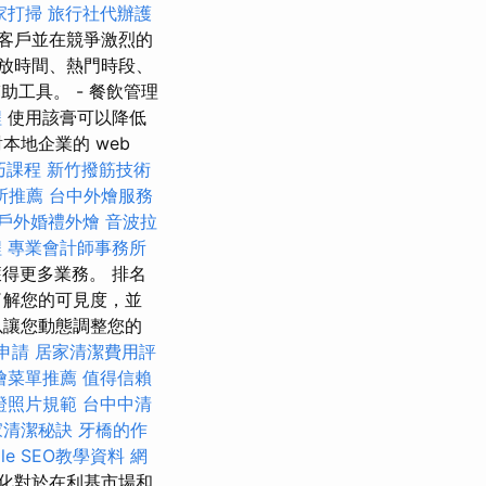
家打掃
旅行社代辦護
客戶並在競爭激烈的
放時間、熱門時段、
輔助工具。 - 餐飲管理
程
使用該膏可以降低
地企業的 web
巧課程
新竹撥筋技術
所推薦
台中外燴服務
戶外婚禮外燴
音波拉
程
專業會計師事務所
得更多業務。 排名
了解您的可見度，並
以讓您動態調整您的
申請
居家清潔費用評
燴菜單推薦
值得信賴
證照片規範
台中中清
家清潔秘訣
牙橋的作
le SEO教學資料
網
化對於在利基市場和