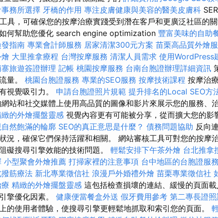
計事務所選擇
牙橋的作用
專注皮膚健康與美容的醫美皮膚科
SE
強大的工具，可確保您的按摩治療實踐受到潛在客戶和更廣泛社區的關
如何幫助您優化 search engine optimization
豐富美味的自助
換發指南
專業會計師服務
居家清潔300元方案
苗栗高品質外燴
外燴
大里推拿療程
台灣按摩服務
清潔人員需求
使用WordPres
埔寨旅遊簽證辦理
記帳
桃園按摩服務
台南台胞證辦理詳細資訊
多流量。
桃園台胞證服務
專業的SEO服務
按摩技術課程
按摩治
具有視覺吸引力。
申請台胞證照片規範
提升排名的Local SEO方
的網站和社交媒體上使用高品質的圖像和影片來展示您的服務、
精緻的外燴擺盤靈感
視覺內容更有可能被分享，從而擴大您的影
現自然飽滿的輪廓
SEO的真正意思是什麼？
債務問題協助
反向連
狀況，確保它們保持活躍和相關。 網站審核工具可對您的按摩
阻礙搜尋引擎效能的技術問題。
輕鬆安排下午茶外燴
台北推拿
擇
小型聚會外燴推薦
打掃家裡的注意事項
台中地區的台胞證服
北撥筋療法
新北專業徵信社
浪漫戶外婚禮外燴
苗栗專業徵信社
治療
精緻的外燴擺盤靈感
這包括檢查損壞的連結、緩慢的頁面載
尋引擎優化因素。
健康便當餐盒外送
假牙費用參考
第二專長證
上的使用者體驗，使搜尋引擎更輕鬆地抓取和索引您的頁面。