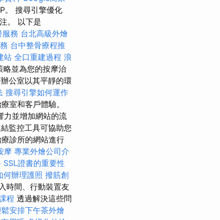
RP。 搜尋引擎優化
注。 以下是
餐服務
台北高級外燴
服務
台中整骨療程推
s建站
全口重建過程
浪
策略並為您的按摩治
療辦公室以其平靜的環
法
搜尋引擎如何運作
治療室和客戶體驗。
響力並增加網站的流
結監控工具可協助您
治療診所的網站進行
按摩
專業外燴公司介
務
SSL證書的重要性
如何辦理護照
撥筋創
入時間、行動裝置友
照課程
透過解決這些問
輕鬆安排下午茶外燴