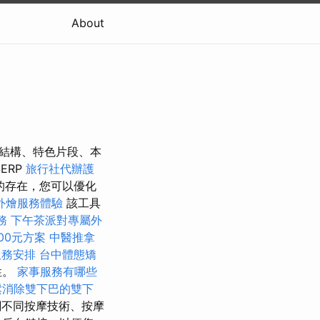
About
頁面的結構、特色片段、本
ERP
旅行社代辦護
的存在，您可以優化
外燴服務體驗
該工具
務
下午茶派對專屬外
00元方案
中醫推拿
服務安排
台中體態矯
性。
家事服務有哪些
鬆消除雙下巴的雙下
不同按摩技術、按摩