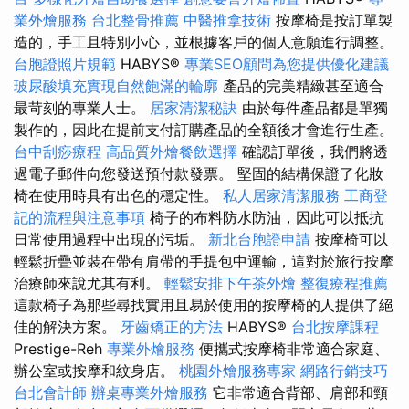
業外燴服務
台北整骨推薦
中醫推拿技術
按摩椅是按訂單製
造的，手工且特別小心，並根據客戶的個人意願進行調整。
台胞證照片規範
HABYS®
專業SEO顧問為您提供優化建議
玻尿酸填充實現自然飽滿的輪廓
產品的完美精緻甚至適合
最苛刻的專業人士。
居家清潔秘訣
由於每件產品都是單獨
製作的，因此在提前支付訂購產品的全額後才會進行生產。
台中刮痧療程
高品質外燴餐飲選擇
確認訂單後，我們將透
過電子郵件向您發送預付款發票。 堅固的結構保證了化妝
椅在使用時具有出色的穩定性。
私人居家清潔服務
工商登
記的流程與注意事項
椅子的布料防水防油，因此可以抵抗
日常使用過程中出現的污垢。
新北台胞證申請
按摩椅可以
輕鬆折疊並裝在帶有肩帶的手提包中運輸，這對於旅行按摩
治療師來說尤其有利。
輕鬆安排下午茶外燴
整復療程推薦
這款椅子為那些尋找實用且易於使用的按摩椅的人提供了絕
佳的解決方案。
牙齒矯正的方法
HABYS®
台北按摩課程
Prestige-Reh
專業外燴服務
便攜式按摩椅非常適合家庭、
辦公室或按摩和紋身店。
桃園外燴服務專家
網路行銷技巧
台北會計師
辦桌專業外燴服務
它非常適合背部、肩部和頸