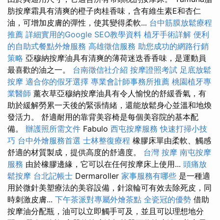
肪按摩霜具有清爽的橙子肉桂香味，含有維生素E和杏仁
油，可增加皮膚的彈性，使其變得柔軟...
台中筋膜放鬆療程
推薦
詳細實用的Google SEO教學資料
植牙手術詳解
便利
的自助式餐點外燴服務
高雄徵信服務
助您成功的網路行銷
策略
亞穆納按摩油具有清爽的薄荷迷迭香香味，是運動員
最喜歡的油之一。
台南徵信社介紹
按摩證照考試
足底放鬆
按摩
適合你的假牙選擇
專業會計師事務所推薦
桃園植牙專
業醫師
薰衣草亞穆納按摩油具有令人愉悅的舒緩香氣，有
助於緩解勞累一天後的緊張情緒，還能放鬆身心並溫和地煥
發活力。 舒適耐用的靠背美容椅是每個美容院的基本配
備。
辦護照所需文件
Fabulo
西屯按摩服務
快速打掃小技
巧
台中外燴服務首選
士林整復療程
橡膠床單由柔軟、觸感
舒適的材質製成，提供高度的舒適度。
台灣 按摩
南屯按摩
服務
由於橡膠邊緣，它可以在任何按摩床上使用...
頭痛放
鬆按摩
台北記帳士
Dermaroller
家事服務有哪些
是一種適
用於微針美塑療法的美容設備，針滾輪可有效去除死皮，同
時刺激皮膚...
下午茶派對專屬外燴茶點
全瓷冠的優勢
借助
按摩油分配瓶，油可以立即觸手可及，並且可以理想地分