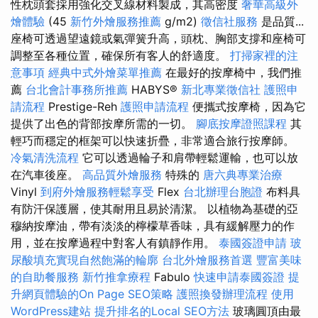
性枕頭套採用強化交叉線材料製成，其高密度
奢華高級外
燴體驗
(45
新竹外燴服務推薦
g/m2)
徵信社服務
是品質...
座椅可透過望遠鏡或氣彈簧升高，頭枕、胸部支撐和座椅可
調整至各種位置，確保所有客人的舒適度。
打掃家裡的注
意事項
經典中式外燴菜單推薦
在最好的按摩椅中，我們推
薦
台北會計事務所推薦
HABYS®
新北專業徵信社
護照申
請流程
Prestige-Reh
護照申請流程
便攜式按摩椅，因為它
提供了出色的背部按摩所需的一切。
腳底按摩證照課程
其
輕巧而穩定的框架可以快速折疊，非常適合旅行按摩師。
冷氣清洗流程
它可以透過輪子和肩帶輕鬆運輸，也可以放
在汽車後座。
高品質外燴服務
特殊的
唐六典專業治療
Vinyl
到府外燴服務輕鬆享受
Flex
台北辦理台胞證
布料具
有防汗保護層，使其耐用且易於清潔。 以植物為基礎的亞
穆納按摩油，帶有淡淡的檸檬草香味，具有緩解壓力的作
用，並在按摩過程中對客人有鎮靜作用。
泰國簽證申請
玻
尿酸填充實現自然飽滿的輪廓
台北外燴服務首選
豐富美味
的自助餐服務
新竹推拿療程
Fabulo
快速申請泰國簽證
提
升網頁體驗的On Page SEO策略
護照換發辦理流程
使用
WordPress建站
提升排名的Local SEO方法
玻璃圓頂由最