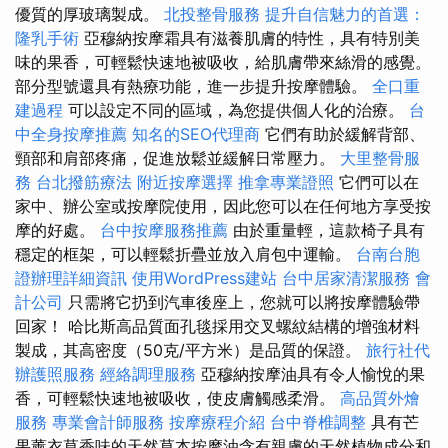
優質的厚玻璃製成。
北投整骨服務
提升自信魅力的首選：
隆乳手術
亞穆納按摩霜具有滋養肌膚的特性，具有特別美
味的果香，可輕鬆快速地被吸收，給肌膚帶來絲滑的感覺。
部分型號還具有熱療功能，進一步提升按摩體驗。
全口重
建過程
可以設定不同的區域，為您提供個人化的治療。
台
中全身按摩推薦
知名的SEO代理商
它們有助於緩解背部、
頸部和肩部疼痛，促進放鬆並緩解日常壓力。
大里整骨服
務
台北撥筋療法
附近按摩選擇
推拿專業證照
它們可以在
家中、辦公室或按摩院使用，因此您可以在任何地方享受按
摩的好處。
台中按摩服務推薦
由於重量輕，這款椅子具有
穩定的框架，可以輕鬆折疊並放入肩包中運輸。
台南台胞
證辦理詳細資訊
使用WordPress建站
台中居家清潔服務
會
計公司
只需將它扔到汽車後座上，您就可以將按摩體驗帶
回家！ 哈比斯高品質面孔毯採用交叉螺紋結構的增強材料
製成，其高密度（50克/平方米）是品質的保證。
旅行社代
辦護照服務
經絡調理服務
亞穆納按摩油具有令人愉悅的果
香，可輕鬆快速地被吸收，使皮膚觸感柔滑。
高品質外燴
服務
專業會計師服務
按摩療程介紹
台中脊椎調整
具有芒
果薰衣草香味的天然草本按摩油含有親膚的天然植物成分和