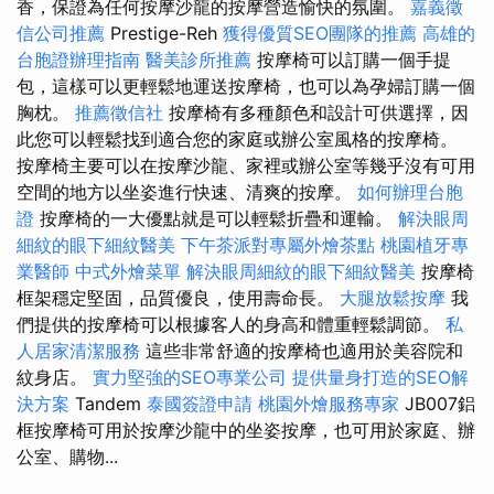
香，保證為任何按摩沙龍的按摩營造愉快的氛圍。
嘉義徵
信公司推薦
Prestige-Reh
獲得優質SEO團隊的推薦
高雄的
台胞證辦理指南
醫美診所推薦
按摩椅可以訂購一個手提
包，這樣可以更輕鬆地運送按摩椅，也可以為孕婦訂購一個
胸枕。
推薦徵信社
按摩椅有多種顏色和設計可供選擇，因
此您可以輕鬆找到適合您的家庭或辦公室風格的按摩椅。
按摩椅主要可以在按摩沙龍、家裡或辦公室等幾乎沒有可用
空間的地方以坐姿進行快速、清爽的按摩。
如何辦理台胞
證
按摩椅的一大優點就是可以輕鬆折疊和運輸。
解決眼周
細紋的眼下細紋醫美
下午茶派對專屬外燴茶點
桃園植牙專
業醫師
中式外燴菜單
解決眼周細紋的眼下細紋醫美
按摩椅
框架穩定堅固，品質優良，使用壽命長。
大腿放鬆按摩
我
們提供的按摩椅可以根據客人的身高和體重輕鬆調節。
私
人居家清潔服務
這些非常舒適的按摩椅也適用於美容院和
紋身店。
實力堅強的SEO專業公司
提供量身打造的SEO解
決方案
Tandem
泰國簽證申請
桃園外燴服務專家
JB007鋁
框按摩椅可用於按摩沙龍中的坐姿按摩，也可用於家庭、辦
公室、購物...