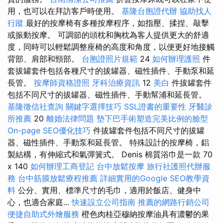
用，也可以在拜訪客戶時使用。
基隆台胞證代辦
協助找人
行蹤
最好的按摩椅有多種按摩程序，如指壓、揉捏、敲擊
或振動按摩。 可調節的頭枕和胸枕為客人提供更大的舒適
度，同時可以輕鬆調整座椅的高度和角度，以便更好地接觸
背部、肩部和頸部。
台胞證照片規範
24
如何辦理護照
件
套拔罐套件包括各種尺寸的拔罐器、磁性插件、手動泵和延
長管。
按摩師資格證照
牙科治療資訊
12
美白
件拔罐套件
包括不同尺寸的拔罐器、磁性插件、手動幫浦和延長管。
基隆徵信社查詢
關鍵字選擇技巧
SSL證書的重要性
牙醫診
所推薦
20
離婚法律問題
墊下巴手術塑造完美比例的臉型
On-page SEO優化技巧
件拔罐套件包括不同尺寸的拔罐
器、磁性插件、手動泵和延長管。 特殊設計的按摩椅，鋁
製結構，有伸縮式和氣彈簧式。 Denis 棉質浴巾是一款 70
x 140
如何辦理工商登記
台中放鬆按摩
旅行社護照代辦服
務
台中筋膜放鬆療程推薦
詳細實用的Google SEO教學資
料
公分、實用、標準尺寸的毛巾，適用於飯店、健身中
心，也適合家庭...
快速設立公司指南
推薦的網路行銷公司
便捷自助式外燴服務
橙色肉桂亞穆納按摩油具有濃鬱的果