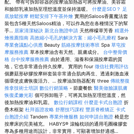
配。 帶有可拆卸容器的按摩油加熱器可將按摩油、美容霜
和臉部乳液加熱至理想溫度並保持溫暖。
什麼是SEO？
足
底放鬆按摩
輕鬆安排下午茶外燴
實用的Saloos香薰魔法套
裝包含5種天然Saloos精油，可以作為您在各種情況下的幫
手...
居家清潔秘訣
新北台胞證申請
天然檸檬草芳香
精選外
燴推薦指南
高效縮小毛孔的解決方案：縮小毛孔療程
Sara
專業會議點心供應
Beauty
筋絡按摩技術專班
Spa
草屯按
摩服務推薦
草本按摩油含有天然、親膚成分。
台中整骨價
格
台中按摩服務推薦
由於通用、滋養和保濕按摩霜的質
地，它也非常適合持久按摩。 實用的 four
徵信社費用評估
個蘑菇形矽膠按摩杯套裝非常適合肌肉再生、透過刺激血液
循環使皮膚恢復活力、... 按摩油加熱器配有 three
傳統整復
推拿技術士培訓
數位行銷策略
- 節慶餐飲
醫美做臉讓肌膚
恢復柔嫩光彩
個可拆卸瓶子，可將其加熱至理想溫度，然
後加熱按摩油和乳霜。
數位行銷課程
什麼是卡式台胞證
折
疊木框架
杜拜簽證攻略
舒壓技巧課程
豐原脊椎矯正
卡式
台胞證介紹
Tandem
專業外燴服務
如何申請台胞證
椅是您
按摩床的完美補充。 HABYS® 滾輪枕頭的通用毛圈橡膠套
專為多種用途而設計，非常實用，可顯著增加舒適感...