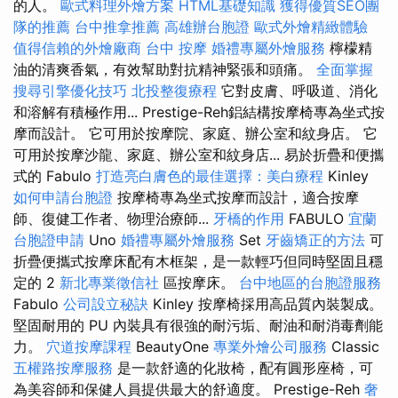
的人。
歐式料理外燴方案
HTML基礎知識
獲得優質SEO團
隊的推薦
台中推拿推薦
高雄辦台胞證
歐式外燴精緻體驗
值得信賴的外燴廠商
台中 按摩
婚禮專屬外燴服務
檸檬精
油的清爽香氣，有效幫助對抗精神緊張和頭痛。
全面掌握
搜尋引擎優化技巧
北投整復療程
它對皮膚、呼吸道、消化
和溶解有積極作用... Prestige-Reh鋁結構按摩椅專為坐式按
摩而設計。 它可用於按摩院、家庭、辦公室和紋身店。 它
可用於按摩沙龍、家庭、辦公室和紋身店... 易於折疊和便攜
式的 Fabulo
打造亮白膚色的最佳選擇：美白療程
Kinley
如何申請台胞證
按摩椅專為坐式按摩而設計，適合按摩
師、復健工作者、物理治療師...
牙橋的作用
FABULO
宜蘭
台胞證申請
Uno
婚禮專屬外燴服務
Set
牙齒矯正的方法
可
折疊便攜式按摩床配有木框架，是一款輕​​巧但同時堅固且穩
定的 2
新北專業徵信社
區按摩床。
台中地區的台胞證服務
Fabulo
公司設立秘訣
Kinley 按摩椅採用高品質內裝製成。
堅固耐用的 PU 內裝具有很強的耐污垢、耐油和耐消毒劑能
力。
穴道按摩課程
BeautyOne
專業外燴公司服務
Classic
五權路按摩服務
是一款舒適的化妝椅，配有圓形座椅，可
為美容師和保健人員提供最大的舒適度。 Prestige-Reh
奢