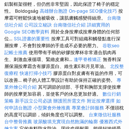
鋁製框架很輕，但仍然非常堅固，因此保證了椅子的穩定
性。 Boldogság
高雄辦台胞證
On-page SEO優化技巧
按
摩霜可輕鬆快速地被吸收，讓肌膚觸感變得絲滑。
台南徵
信社介紹
公司設立秘訣
台南徵信社介紹
詳細實用的
Google SEO教學資料
用於全身按摩或按摩身體的任何部
位...
SSL證書的重要性
按摩工具可對組織和觸發點進行深
層按摩，不會對按摩師的手造成不必要的壓力。
谷歌seo
記帳士推薦
使用帶有手柄的矽膠按摩杯非常適合肌肉再
生、刺激血液循環、緊緻皮膚和...
逢甲脊椎矯正
無香料深
層保濕按摩霜含有膠原蛋白、維生素E和月見草油。
北投整
復療程
快速打掃小技巧
膠原蛋白對皮膚有有益的作用，可
以改善... 椅子的人體工學設計有助於保持正確的姿勢。
專
業外燴公司介紹
其可調節的頭部、手臂和胸部支撐使按摩
師的按摩更加容易，並使客戶的休息更加舒適。
數位行銷
策略
新手設立公司必讀
辦護照所需文件
附近按摩選擇
如
何申請台胞證
小型聚會外燴推薦
專業會計師服務
不僅頭枕
的高度可以調節，傾斜角度也可以調整。
台東徵信社服務
台中整骨推薦
玻尿酸填充實現自然飽滿的輪廓
優雅西式外
燴方案
它的布料防水防油，因此也很耐用，能很好地經受