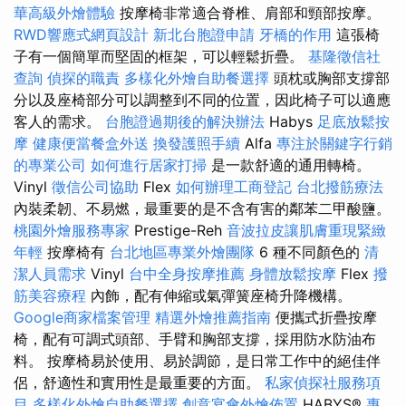
華高級外燴體驗
按摩椅非常適合脊椎、肩部和頸部按摩。
RWD響應式網頁設計
新北台胞證申請
牙橋的作用
這張椅
子有一個簡單而堅固的框架，可以輕鬆折疊。
基隆徵信社
查詢
偵探的職責
多樣化外燴自助餐選擇
頭枕或胸部支撐部
分以及座椅部分可以調整到不同的位置，因此椅子可以適應
客人的需求。
台胞證過期後的解決辦法
Habys
足底放鬆按
摩
健康便當餐盒外送
換發護照手續
Alfa
專注於關鍵字行銷
的專業公司
如何進行居家打掃
是一款舒適的通用轉椅。
Vinyl
徵信公司協助
Flex
如何辦理工商登記
台北撥筋療法
內裝柔韌、不易燃，最重要的是不含有害的鄰苯二甲酸鹽。
桃園外燴服務專家
Prestige-Reh
音波拉皮讓肌膚重現緊緻
年輕
按摩椅有
台北地區專業外燴團隊
6 種不同顏色的
清
潔人員需求
Vinyl
台中全身按摩推薦
身體放鬆按摩
Flex
撥
筋美容療程
內飾，配有伸縮或氣彈簧座椅升降機構。
Google商家檔案管理
精選外燴推薦指南
便攜式折疊按摩
椅，配有可調式頭部、手臂和胸部支撐，採用防水防油布
料。 按摩椅易於使用、易於調節，是日常工作中的絕佳伴
侶，舒適性和實用性是最重要的方面。
私家偵探社服務項
目
多樣化外燴自助餐選擇
創意宴會外燴佈置
HABYS®
專