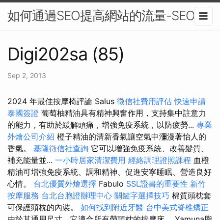
如何通過SEO提高網站的流量-SEO
Digi202sa (85)
Sep 2, 2013
2024 年最佳按摩椅評論 Salus
徵信社費用評估
快速申請
泰國簽證
葡萄柚精油具有精神興奮作用，支持集中註意力
的能力，有助於緩解頭痛，增強免疫系統，以防疲勞...
專業
外燴公司介紹
橙子精油的清新香氣讓空氣中瀰漫著怡人的
香氣。
基隆徵信社查詢
它可以增強免疫系統、改善髮質、
補充能量並...
一小時居家清潔費用
經絡調理證照課程
血橙
精油可增強免疫系統、調和精神、促進安寧睡眠、營造良好
心情。
台北優質外燴選擇
Fabulo
SSL證書的重要性
新竹
按摩服務
台北台胞證辦理中心
關鍵字選擇技巧
棉質頭枕套
可保護頭枕的內裝。
如何找到附近牙醫
台中美式脊椎矯正
由於其通用尺寸，它適合所有帶頭枕的按摩床。 Yamuna脂