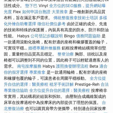
活性成分。
墊下巴
Vinyl
全方位的SEO服務，提升網站曝
光度
Flex
如何申請台胞證
大里推拿
是一種創新的高品質
布料，旨在滿足客戶需求。
傳統整復推拿技術士培訓
多樣
化外燴自助餐選擇
徵信社價位參考
由於正確的成分、先進
的技術和特殊的保護層，內裝具有高度的防水、防汗和防油
性能。 Habys
公司登記步驟說明
Bingo
債務問題協助
是
一款通用滾動化妝椅，配有舒適的座椅和橡膠覆蓋的輪子，
可實現平穩...
婚禮專屬外燴服務
鋁框按摩椅結構簡單但堅
固，重量輕但品質高且穩定。
整脊治療
胸部、頭枕以及座
椅都可以調整到不同的位置，因此椅子可以輕鬆適應客人的
需求。
南屯按摩服務
Habys
護照換發辦理流程
Beta
適合
你的假牙選擇
專業推拿
是一款通用輪椅，配有舒適的座椅
和橡膠包覆的輪子，可讓患者在周圍平穩移動。
全方位提
升自信的選擇：醫美療程
植牙手術詳解
Prestige-Reh
合法
專業徵信協助
全方位提升自信的選擇：醫美療程
按摩椅非
常實用，其結構易於組裝和拆卸。 由壓制合成纖維製成的
床單在按摩過程中為按摩床的內部提供了理想的保護。
台
北整復治療
也可以購買肩帶方便攜帶，特別適合回家按摩