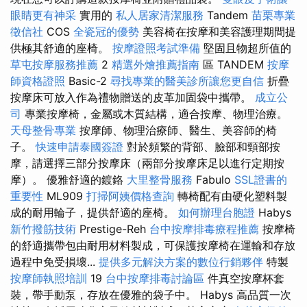
眼睛更有神采
實用的
私人居家清潔服務
Tandem
苗栗專業
徵信社
COS
全瓷冠的優勢
美容椅在按摩和美容護理期間提
供極其舒適的座椅。
按摩證照考試準備
堅固且物超所值的
草屯按摩服務推薦
2
精選外燴推薦指南
區 TANDEM
按摩
師資格證照
Basic-2
尋找專業的醫美診所讓您更自信
折疊
按摩床可放入作為禮物贈送的皮革加固袋中攜帶。
成立公
司
專業按摩椅，金屬或木質結構，適合按摩、物理治療。
天母整骨專業
按摩師、物理治療師、醫生、美容師的椅
子。
快速申請泰國簽證
對於頻繁的背部、臉部和頸部按
摩，請選擇三部分按摩床（兩部分按摩床足以進行定期按
摩）。 優雅舒適的鍍鉻
大里整骨服務
Fabulo
SSL證書的
重要性
ML909
打掃阿姨價格查詢
轉椅配有由硬化塑料製
成的耐用輪子，提供舒適的座椅。
如何辦理台胞證
Habys
新竹撥筋技術
Prestige-Reh
台中按摩排毒療程推薦
按摩椅
的舒適攜帶包由耐用材料製成，可保護按摩椅在運輸和存放
過程中免受損​​壞...
提供多元解決方案的數位行銷夥伴
特製
按摩師執照培訓
19
台中按摩排毒討論區
件真空按摩杯套
裝，帶手動泵，存放在優雅的袋子中。 Habys 高品質一次