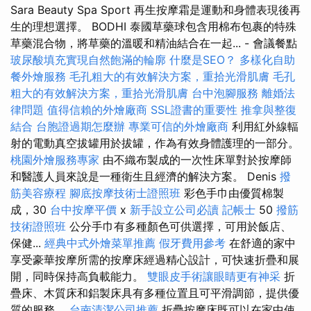
Sara Beauty Spa Sport 再生按摩霜是運動和身體表現後再
生的理想選擇。 BODHI 泰國草藥球包含用棉布包裹的特殊
草藥混合物，將草藥的溫暖和精油結合在一起... - 會議餐點
玻尿酸填充實現自然飽滿的輪廓
什麼是SEO？
多樣化自助
餐外燴服務
毛孔粗大的有效解決方案，重拾光滑肌膚
毛孔
粗大的有效解決方案，重拾光滑肌膚
台中泡腳服務
離婚法
律問題
值得信賴的外燴廠商
SSL證書的重要性
推拿與整復
結合
台胞證過期怎麼辦
專業可信的外燴廠商
利用紅外線輻
射的電動真空拔罐用於拔罐，作為有效身體護理的一部分。
桃園外燴服務專家
由不織布製成的一次性床單對於按摩師
和醫護人員來說是一種衛生且經濟的解決方案。 Denis
撥
筋美容療程
腳底按摩技術士證照班
彩色手巾由優質棉製
成，30
台中按摩平價
x
新手設立公司必讀
記帳士
50
撥筋
技術證照班
公分手巾有多種顏色可供選擇，可用於飯店、
保健...
經典中式外燴菜單推薦
假牙費用參考
在舒適的家中
享受豪華按摩所需的按摩床經過精心設計，可快速折疊和展
開，同時保持高負載能力。
雙眼皮手術讓眼睛更有神采
折
疊床、木質床和鋁製床具有多種位置且可平滑調節，提供優
質的服務。
台南清潔公司推薦
折疊按摩床既可以在家中使