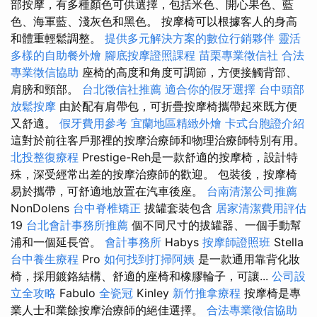
部按摩，有多種顏色可供選擇，包括米色、開心果色、藍
色、海軍藍、淺灰色和黑色。 按摩椅可以根據客人的身高
和體重輕鬆調整。
提供多元解決方案的數位行銷夥伴
靈活
多樣的自助餐外燴
腳底按摩證照課程
苗栗專業徵信社
合法
專業徵信協助
座椅的高度和角度可調節，方便接觸背部、
肩膀和頸部。
台北徵信社推薦
適合你的假牙選擇
台中頭部
放鬆按摩
由於配有肩帶包，可折疊按摩椅攜帶起來既方便
又舒適。
假牙費用參考
宜蘭地區精緻外燴
卡式台胞證介紹
這對於前往客戶那裡的按摩治療師和物理治療師特別有用。
北投整復療程
Prestige-Reh是一款舒適的按摩椅，設計特
殊，深受經常出差的按摩治療師的歡迎。 包裝後，按摩椅
易於攜帶，可舒適地放置在汽車後座。
台南清潔公司推薦
NonDolens
台中脊椎矯正
拔罐套裝包含
居家清潔費用評估
19
台北會計事務所推薦
個不同尺寸的拔罐器、一個手動幫
浦和一個延長管。
會計事務所
Habys
按摩師證照班
Stella
台中養生療程
Pro
如何找到打掃阿姨
是一款通用靠背化妝
椅，採用鍍鉻結構、舒適的座椅和橡膠輪子，可讓...
公司設
立全攻略
Fabulo
全瓷冠
Kinley
新竹推拿療程
按摩椅是專
業人士和業餘按摩治療師的絕佳選擇。
合法專業徵信協助