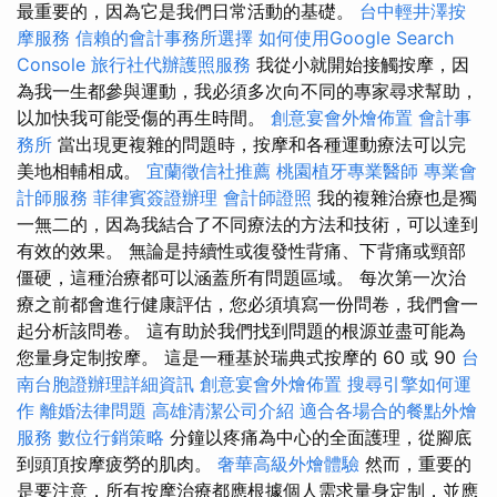
最重要的，因為它是我們日常活動的基礎。
台中輕井澤按
摩服務
信賴的會計事務所選擇
如何使用Google Search
Console
旅行社代辦護照服務
我從小就開始接觸按摩，因
為我一生都參與運動，我必須多次向不同的專家尋求幫助，
以加快我可能受傷的再生時間。
創意宴會外燴佈置
會計事
務所
當出現更複雜的問題時，按摩和各種運動療法可以完
美地相輔相成。
宜蘭徵信社推薦
桃園植牙專業醫師
專業會
計師服務
菲律賓簽證辦理
會計師證照
我的複雜治療也是獨
一無二的，因為我結合了不同療法的方法和技術，可以達到
有效的效果。 無論是持續性或復發性背痛、下背痛或頸部
僵硬，這種治療都可以涵蓋所有問題區域。 每次第一次治
療之前都會進行健康評估，您必須填寫一份問卷，我們會一
起分析該問卷。 這有助於我們找到問題的根源並盡可能為
您量身定制按摩。 這是一種基於瑞典式按摩的 60 或 90
台
南台胞證辦理詳細資訊
創意宴會外燴佈置
搜尋引擎如何運
作
離婚法律問題
高雄清潔公司介紹
適合各場合的餐點外燴
服務
數位行銷策略
分鐘以疼痛為中心的全面護理，從腳底
到頭頂按摩疲勞的肌肉。
奢華高級外燴體驗
然而，重要的
是要注意，所有按摩治療都應根據個人需求量身定制，並應