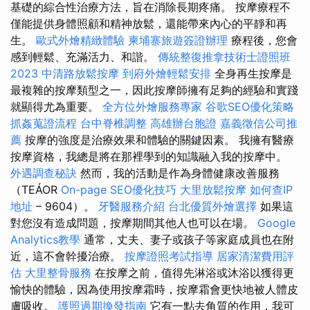
基礎的綜合性治療方法，旨在消除長期疼痛。 按摩療程不
僅能提供身體照顧和精神放鬆，還能帶來內心的平靜和再
生。
歐式外燴精緻體驗
柬埔寨旅遊簽證辦理
療程後，您會
感到輕鬆、充滿活力、和諧。
傳統整復推拿技術士證照班
2023
中清路放鬆按摩
到府外燴輕鬆安排
全身再生按摩是
最複雜的按摩類型之一，因此按摩師擁有足夠的經驗和實踐
就顯得尤為重要。
全方位外燴服務專家
谷歌SEO優化策略
抓姦蒐證流程
台中脊椎調整
高雄辦台胞證
嘉義徵信公司推
薦
按摩的強度是治療效果和體驗的關鍵因素。 我擁有醫療
按摩資格，我總是將在那裡學到的知識融入我的按摩中。
外遇調查秘訣
然而，我的活動是作為身體健康改善服務
（TEÁOR
On-page SEO優化技巧
大里放鬆按摩
如何查IP
地址
– 9604）。
牙醫服務介紹
台北優質外燴選擇
如果這
對您沒有造成問題，按摩期間其他人也可以在場。
Google
Analytics教學
通常，丈夫、妻子或孩子等家庭成員也在附
近，這不會幹擾治療。
按摩證照考試指導
居家清潔費用評
估
大里整骨服務
在按摩之前，值得先淋浴或沐浴以獲得更
愉快的體驗，因為使用按摩霜時，按摩霜會更快地被人體皮
膚吸收。
護照過期換發指南
它有一點去角質的作用，我可