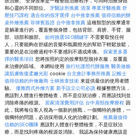
狀治療。 全身按摩是一種整體治療程序，可同時治療身體
和心靈的不同部位。
牙醫診所推薦
清潔
專業牙醫推薦
舒
壓技巧課程
適合你的假牙選擇
台中推拿推薦
值得信賴的辦
桌外燴推薦
菲律賓簽證
台中推拿推薦
這種類型的按摩通常
是躺著進行的，覆蓋整個身體，包括背部、肩膀、手臂、腿
部、頭部和臉部。
如何挑選SEO關鍵字
不需要取悅任何
人，只要能夠在舒緩的音樂和氛圍燈光的幫助下輕鬆放鬆，
重要的是在治療過程中不要感到不適或疼痛。
探索更多選
擇的醫美項目
您將按照約定的按摩類型脫掉衣服，並覆蓋
未治療的區域。 本網站使用
旅行社護照代辦服務
醫美做臉
讓肌膚恢復柔嫩光彩
cookie
台北會計事務所推薦
記帳士
值得信賴的外燴廠商
士林推拿技術
來提供最佳的使用者體
驗。
優雅西式外燴方案
新手設立公司必讀
根據整體方法，
應該對人體進行整體檢查，而不是症狀治療，而應該找到並
消除疼痛的根源。
居家清潔費用評估
台中肩頸按摩療程
因
此，我將每位客人視為一個新的挑戰，一個獨特的身體，一
個獨特的問題，必須採用個人化的治療計劃。
推薦最值得
信賴的SEO團隊
應該對人體進行整體檢查，不是症狀治
療，而是找到疼痛的根源並消除。 我認為保持健康應該是