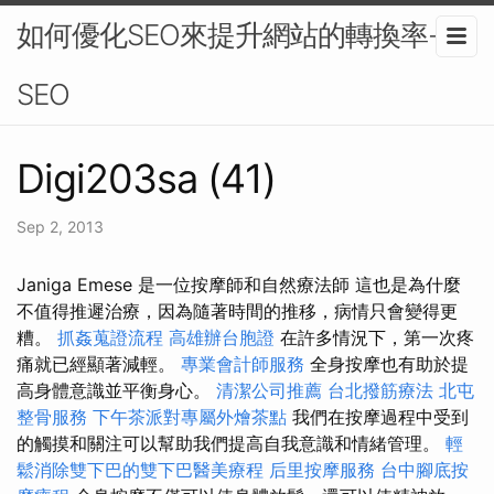
如何優化SEO來提升網站的轉換率-
SEO
Digi203sa (41)
Sep 2, 2013
Janiga Emese 是一位按摩師和自然療法師 這也是為什麼
不值得推遲治療，因為隨著時間的推移，病情只會變得更
糟。
抓姦蒐證流程
高雄辦台胞證
在許多情況下，第一次疼
痛就已經顯著減輕。
專業會計師服務
全身按摩也有助於提
高身體意識並平衡身心。
清潔公司推薦
台北撥筋療法
北屯
整骨服務
下午茶派對專屬外燴茶點
我們在按摩過程中受到
的觸摸和關注可以幫助我們提高自我意識和情緒管理。
輕
鬆消除雙下巴的雙下巴醫美療程
后里按摩服務
台中腳底按