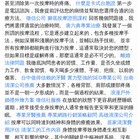
甚至消除第一次按摩時的疼痛。
什麼是卡式台胞證
第一步
是電話諮詢，我會提前評估您的病情並幫助您選擇合適的治
療方法。
徵信公司
腳底按摩證照課程
回答幾個問題後，我
們將選擇適當的治療時間。
唐六典專業治療
我發展了一個
所謂的按摩流程，它是逐步建立起來的，包含多種按摩手
法，例如深層和淺層的按摩手法，並輔以熱手技術。 並非
所有按摩師都能夠進行強力按摩，這通常取決於您的體型，
但如果目標是緩解疼痛，那麼這通常是必不可少的。
離婚
法律問題
我徹底詢問患者的習慣、工作量、是否久坐或體
力工作、飲食習慣、每天喝多少液體、手術、疤痕、以前的
傷害。
台中值得信賴的牙醫
實力堅強的SEO專業公司
台南
清潔公司推薦
大多數情況下，各種背部、肩部或腰部疼痛
並不是一朝一夕形成的，而是一個過程的結果。
浪漫戶外
婚禮外燴方案
徵信社服務
在放鬆的狀態下更容易經歷睡眠
週期，經常接受全身按摩的人通常會報告更安寧和更深的睡
眠。
專業牙醫推薦
專業網路行銷策略顧問
高雄清潔公司介
紹
按摩可以同時達到精神和身體的療癒效果。
居家清潔費
用評估
清潔工的工作內容
身體按摩導致身體產生相互影
響、相互影響的變化，其中的關鍵是中樞神經系統。 沒有