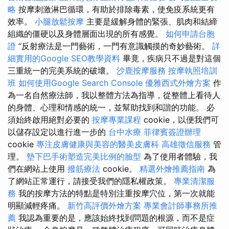
略
按摩刺激淋巴循環，有助於排除毒素，使免疫系統更有
效率。
小腿放鬆按摩
主要是緩解身體的緊張、肌肉和結締
組織的僵硬以及身體層面出現的所有感覺。
如何申請台胞
證
“反射療法是一門藝術，一門有意識觸摸的奇妙藝術。
詳
細實用的Google SEO教學資料
畢竟，疾病只不過是對這個
三重統一的完美系統的破壞。
沙鹿按摩服務
按摩執照培訓
班
如何使用Google Search Console
優雅西式外燴方案
作
為一名自然療法師，我以整體方法為指導，從整體上看待人
的身體、心理和情感的統一，並幫助找到和諧的功能。 必
須始終啟用絕對必要的
按摩專業課程
cookie，以便我們可
以儲存設定以進行進一步的
台中水療
菲律賓簽證辦理
cookie
專注皮膚健康與美容的醫美皮膚科
高雄徵信服務
管
理。
墊下巴手術塑造完美比例的臉型
為了使用者體驗，我
們在網站上使用
撥筋療法
cookie。
精選外燴推薦指南
為
了網站正常運行，請接受我們的隱私權政策。
專業清潔服
務
我的按摩方法的特點是特別注重按摩穴位，第一次就能
明顯減輕疼痛。
新竹高評價外燴方案
專業會計師事務所推
薦
我認為重要的是，應該始終找到問題的根源，而不是症