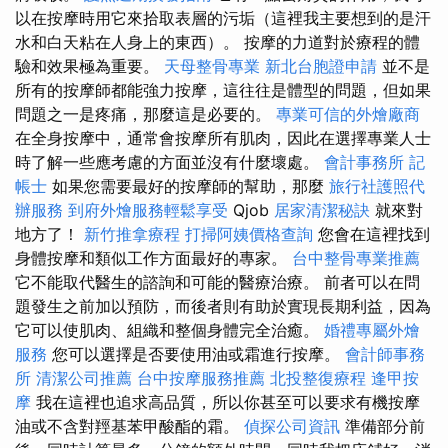
以在按摩時用它來拾取表層的污垢（這裡我主要想到的是汗
水和白天粘在人身上的東西）。 按摩的力道對於療程的體
驗和效果極為重要。
天母整骨專業
新北台胞證申請
並不是
所有的按摩師都能強力按摩，這往往是體型的問題，但如果
問題之一是疼痛，那麼這是必要的。
專業可信的外燴廠商
在全身按摩中，通常會按摩所有肌肉，因此在選擇專業人士
時了解一些應考慮的方面並沒有什麼壞處。
會計事務所
記
帳士
如果您需要最好的按摩師的幫助，那麼
旅行社護照代
辦服務
到府外燴服務輕鬆享受
Qjob
居家清潔秘訣
就來對
地方了！
新竹推拿療程
打掃阿姨價格查詢
您會在這裡找到
身體按摩和類似工作方面最好的專家。
台中整骨專業推薦
它不能取代醫生的諮詢和可能的醫療治療。 前者可以在問
題發生之前加以預防，而後者則有助於實現長期利益，因為
它可以使肌肉、組織和整個身體完全治癒。
婚禮專屬外燴
服務
您可以選擇是否要使用油或霜進行按摩。
會計師事務
所
清潔公司推薦
台中按摩服務推薦
北投整復療程
逢甲按
摩
我在這裡也追求高品質，所以你甚至可以要求有機按摩
油或不含對羥基苯甲酸酯的霜。
偵探公司資訊
準備部分前