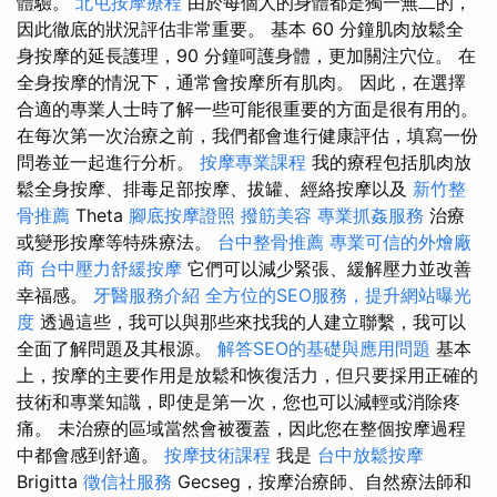
體驗。
北屯按摩療程
由於每個人的身體都是獨一無二的，
因此徹底的狀況評估非常重要。 基本 60 分鐘肌肉放鬆全
身按摩的延長護理，90 分鐘呵護身體，更加關注穴位。 在
全身按摩的情況下，通常會按摩所有肌肉。 因此，在選擇
合適的專業人士時了解一些可能很重要的方面是很有用的。
在每次第一次治療之前，我們都會進行健康評估，填寫一份
問卷並一起進行分析。
按摩專業課程
我的療程包括肌肉放
鬆全身按摩、排毒足部按摩、拔罐、經絡按摩以及
新竹整
骨推薦
Theta
腳底按摩證照
撥筋美容
專業抓姦服務
治療
或變形按摩等特殊療法。
台中整骨推薦
專業可信的外燴廠
商
台中壓力舒緩按摩
它們可以減少緊張、緩解壓力並改善
幸福感。
牙醫服務介紹
全方位的SEO服務，提升網站曝光
度
透過這些，我可以與那些來找我的人建立聯繫，我可以
全面了解問題及其根源。
解答SEO的基礎與應用問題
基本
上，按摩的主要作用是放鬆和恢復活力，但只要採用正確的
技術和專業知識，即使是第一次，您也可以減輕或消除疼
痛。 未治療的區域當然會被覆蓋，因此您在整個按摩過程
中都會感到舒適。
按摩技術課程
我是
台中放鬆按摩
Brigitta
徵信社服務
Gecseg，按摩治療師、自然療法師和