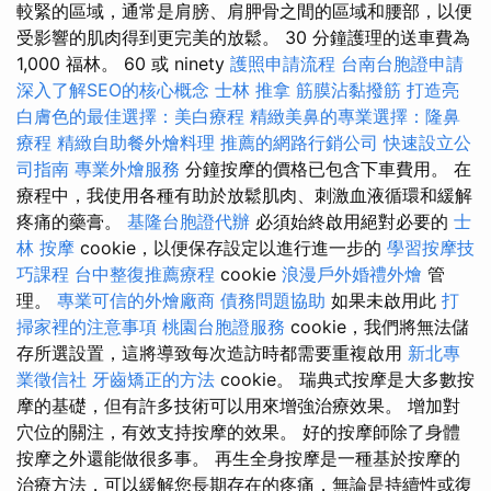
較緊的區域，通常是肩膀、肩胛骨之間的區域和腰部，以便
受影響的肌肉得到更完美的放鬆。 30 分鐘護理的送車費為
1,000 福林。 60 或 ninety
護照申請流程
台南台胞證申請
深入了解SEO的核心概念
士林 推拿
筋膜沾黏撥筋
打造亮
白膚色的最佳選擇：美白療程
精緻美鼻的專業選擇：隆鼻
療程
精緻自助餐外燴料理
推薦的網路行銷公司
快速設立公
司指南
專業外燴服務
分鐘按摩的價格已包含下車費用。 在
療程中，我使用各種有助於放鬆肌肉、刺激血液循環和緩解
疼痛的藥膏。
基隆台胞證代辦
必須始終啟用絕對必要的
士
林 按摩
cookie，以便保存設定以進行進一步的
學習按摩技
巧課程
台中整復推薦療程
cookie
浪漫戶外婚禮外燴
管
理。
專業可信的外燴廠商
債務問題協助
如果未啟用此
打
掃家裡的注意事項
桃園台胞證服務
cookie，我們將無法儲
存所選設置，這將導致每次造訪時都需要重複啟用
新北專
業徵信社
牙齒矯正的方法
cookie。 瑞典式按摩是大多數按
摩的基礎，但有許多技術可以用來增強治療效果。 增加對
穴位的關注，有效支持按摩的效果。 好的按摩師除了身體
按摩之外還能做很多事。 再生全身按摩是一種基於按摩的
治療方法，可以緩解您長期存在的疼痛，無論是持續性或復