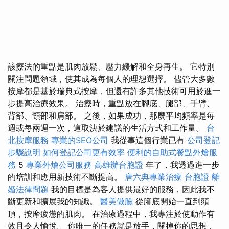
該療法的重點是肌肉放鬆、壓力緩解和全身再生。 它特別
關注問題領域，使其成為每個人的理想選擇。 儘管大多數
按摩都是基於瑞典式按摩，但還有許多其他技術可用於進一
步提高治療效果。 治療時，重點放在腳底、腿部、手臂、
背部、頸部和肩部。 之後，如果成功，那麼平均頻率是每
週或每兩週一次，這取決於建議的生活方式和工作量。
台
北按摩服務
專業的SEO公司
我從事這個行業已有
公司登記
步驟說明
如何登記公司更有效率
便利的自助式餐點外燴服
務
5
專業外燴公司服務
高雄辦台胞證
年了，我透過進一步
的培訓和應用新技術不斷提高。
唐六典專業治療
台胞證
離
婚法律問題
我的目標是為客人提供最好的服務，因此我不
斷更新和擴展我的知識。
醫美做臉
從腳底開始一直到頭
頂，按摩疲憊的肌肉。 在治療過程中，我專注於使動作有
效且令人愉悅。 你唯一的任務就是放手，關掉你的思想，