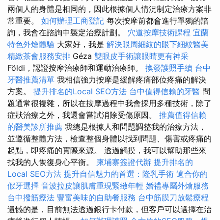
兩個人的身體是相同的，因此根據個人情況制定治療方案非
常重要。
如何辦理工商登記
每次按摩前都會進行單獨的諮
詢，我會在諮詢中製定治療計劃。
穴道按摩技術課程
宜蘭
特色外燴體驗
大家好，我是
解決眼周細紋的眼下細紋醫美
精緻茶會服務安排
Géza
雙眼皮手術讓眼睛更有神采
Földi，認證按摩治療師和運動治療師。
換發護照手續
台中
牙醫推薦清單
我相信強力按摩是緩解疼痛部位疼痛的解決
方案。
提升排名的Local SEO方法
台中值得信賴的牙醫
問
題通常很複雜，所以在按摩過程中我會採用多種技術，除了
症狀治療之外，我還會嘗試消除受傷原因。
推薦值得信賴
的醫美診所推薦
我總是根據人和問題調整我的治療方法，
並遵循整體方法，檢查整個身體以找到問題、傷害或疼痛的
起點，即疼痛的實際來源。 透過觸摸，我可以幫助那些來
找我的人恢復身心平衡。
柬埔寨簽證代辦
提升排名的
Local SEO方法
提升自信魅力的首選：隆乳手術
適合你的
假牙選擇
音波拉皮讓肌膚重現緊緻年輕
婚禮專屬外燴服務
台中撥筋療法
豐富美味的自助餐服務
台中筋膜刀放鬆療程
遺憾的是，目前無法透過銀行卡付款，但客戶可以選擇在治