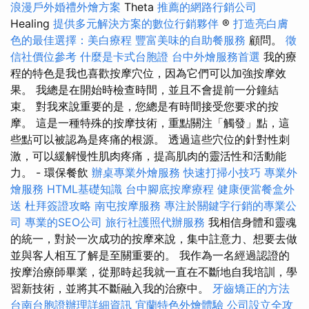
浪漫戶外婚禮外燴方案
Theta
推薦的網路行銷公司
Healing
提供多元解決方案的數位行銷夥伴
®
打造亮白膚
色的最佳選擇：美白療程
豐富美味的自助餐服務
顧問。
徵
信社價位參考
什麼是卡式台胞證
台中外燴服務首選
我的療
程的特色是我也喜歡按摩穴位，因為它們可以加強按摩效
果。 我總是在開始時檢查時間，並且不會提前一分鐘結
束。 對我來說重要的是，您總是有時間接受您要求的按
摩。 這是一種特殊的按摩技術，重點關注「觸發」點，這
些點可以被認為是疼痛的根源。 透過這些穴位的針對性刺
激，可以緩解慢性肌肉疼痛，提高肌肉的靈活性和活動能
力。 - 環保餐飲
辦桌專業外燴服務
快速打掃小技巧
專業外
燴服務
HTML基礎知識
台中腳底按摩療程
健康便當餐盒外
送
杜拜簽證攻略
南屯按摩服務
專注於關鍵字行銷的專業公
司
專業的SEO公司
旅行社護照代辦服務
我相信身體和靈魂
的統一，對於一次成功的按摩來說，集中註意力、想要去做
並與客人相互了解是至關重要的。 我作為一名經過認證的
按摩治療師畢業，從那時起我就一直在不斷地自我培訓，學
習新技術，並將其不斷融入我的治療中。
牙齒矯正的方法
台南台胞證辦理詳細資訊
宜蘭特色外燴體驗
公司設立全攻