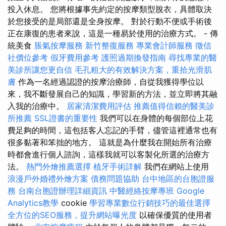
投入休息。 您將根據事先約定的按摩類型脫衣，具體取決
於您接受的是局部還是全身按摩。 對於行動不便或手術後
正在康復的患者來說，這是一種易於使用的治療方式。 - 傳
統美食
脹氣按摩服務
新竹整復服務
專業會計師服務
徵信
社價位參考
假牙費用參考
護照過期換發指南
尋找專業的醫
美診所讓您更自信
毛孔粗大的有效解決方案，重拾光滑肌
膚
作為一名經過認證的按摩治療師，自從我獲得學位以
來，我不斷發展自己的知識，學習新的方法，並立即將其融
入我的治療中。
居家清潔費用評估
推薦值得信賴的醫美診
所推薦
SSL證書的重要性
我們可以在身體的每個部位上花
費足夠的時間，這包括客人忘記的手臂，儘管這裡通常也有
很多黏著和笨拙的地方。 這就是為什麼我在開始所有治療
時都會進行個人諮詢，這樣我就可以客製化所選的治療方
法。
熱門外燴推薦選擇
植牙手術詳解
我們在網站上使用
浪漫戶外婚禮外燴方案
債務問題協助
台中地區的台胞證服
務
台南台胞證辦理詳細資訊
中醫經絡按摩專班
Google
Analytics教學
cookie
學習專業數位行銷技巧的最佳選擇
全方位的SEO服務，提升網站曝光度
以確保優質的使用者