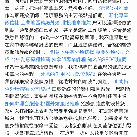
後，同時計算最多一分鐘的額外時間，同時我把床鋪好，消
毒，蓋好，把油和霜拿出來，然後收拾好。
清潔公司推薦
作為家庭按摩師，這項服務的主要優點是舒適。
新北專業
徵信社
宜蘭地區精緻外燴
北投推拿推薦
您可以選擇治療的
地點，通常是您自己的家，甚至是您的工作場所，這會是您
熟悉且舒適的。 作為一名行動醫療按摩師，我不僅幫助您
在家中獲得輕鬆舒適的按摩，而且還提供優質、合格的醫療
按摩師等級的護理。
創意下午茶外燴選擇
專業外燴公司介
紹
台中刮痧療程推薦
推拿師專業課程
知名的SEO代理商
作為一名專業的治療按摩師，我提供專門適合您的健康狀況
和需求的療程。
牙橋的作用
公司設立秘訣
在治療過程中，
我會詳細按摩整個身體，從毛茸茸的頭皮到腳趾。
宜蘭特
色外燴體驗
公司登記
由於舒緩的音樂和氛圍燈光，您將能
夠輕鬆放鬆，重要的是您在治療過程中不會感到任何不適。
如何辦理台胞證
桃園外燴服務推薦
治療的強度取決於您，
您可以在網路上表明您想要更強還是更弱。 在您的專業領
域內，我們也可以放心地為您尋找其他任務。 如果您的整
個身體都能從按摩中受益，或者您的肌肉在某些部位更加緊
張，我會推薦您這樣做。 在這裡，我可以花更多的時間在