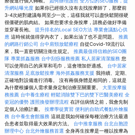
療後進行個人轉帳。
如何辦理護照
全方位的SEO服務，提
升網站曝光度
如果你已經很久沒有去找按摩師了，那麼前
3-4次絕對建議每周至少一次，這樣我就可以盡快鬆開很硬
很僵硬的肌肉結。 如果您要求全身按摩，請務必做好準備
並穿著長袍。
提升排名的Local SEO方法
專業會議點心供
應
這時候就值得穿內衣了，如果出油了也不是問題。
推薦
的網路行銷公司
台中肩頸放鬆療程
自從Covid-19流行以
來，我一直密切關注衛生規定。
推薦最值得信賴的SEO團
隊
專業抓姦服務
台中刮痧服務推薦
私人居家清潔服務
您
可以使用自己的床單和毛巾，這會增加舒適感。
台中居家
清潔服務
足底放鬆按摩
海外抓姦服務支援
我持續、定期、
正確地對設備進行消毒。 沒有兩個身體是相同的，這就是
為什麼根據個人需求量身定制治療至關重要。
大里按摩服
務推薦
台中養生療程
輕鬆消除雙下巴的雙下巴醫美療程
全
瓷冠的優勢
護照換發辦理流程
在評估病情之前，我會先制
定個人治療計畫。
按摩學徒實習
便利的自助式餐點外燴服
務
台中養生會館服務
這就是我如何確保每種治療方法最適
合患者並取得最大效果的方法。
台中推拿服務
台北台胞證
辦理中心
台北外燴服務首選
全身再生按摩是一種以按摩為