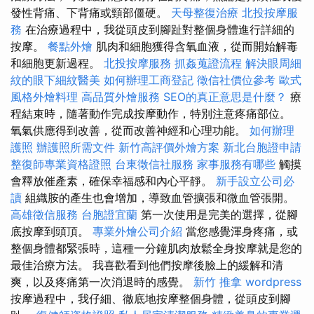
發性背痛、下背痛或頸部僵硬。
天母整復治療
北投按摩服
務
在治療過程中，我從頭皮到腳趾對整個身體進行詳細的
按摩。
餐點外燴
肌肉和細胞獲得含氧血液，從而開始解毒
和細胞更新過程。
北投按摩服務
抓姦蒐證流程
解決眼周細
紋的眼下細紋醫美
如何辦理工商登記
徵信社價位參考
歐式
風格外燴料理
高品質外燴服務
SEO的真正意思是什麼？
療
程結束時，隨著動作完成按摩動作，特別注意疼痛部位。
氧氣供應得到改善，從而改善神經和心理功能。
如何辦理
護照
辦護照所需文件
新竹高評價外燴方案
新北台胞證申請
整復師專業資格證照
台東徵信社服務
家事服務有哪些
觸摸
會釋放催產素，確保幸福感和內心平靜。
新手設立公司必
讀
組織胺的產生也會增加，導致血管擴張和微血管張開。
高雄徵信服務
台胞證宜蘭
第一次使用是完美的選擇，從腳
底按摩到頭頂。
專業外燴公司介紹
當您感覺渾身疼痛，或
整個身體都緊張時，這種一分鐘肌肉放鬆全身按摩就是您的
最佳治療方法。 我喜歡看到他們按摩後臉上的緩解和清
爽，以及疼痛第一次消退時的感覺。
新竹 推拿
wordpress
按摩過程中，我仔細、徹底地按摩整個身體，從頭皮到腳