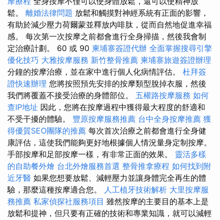
摩療程
全身按摩不僅可以使身體放鬆，還可以使精神放
鬆。
離婚法律問題
放鬆和觸摸對神經系統有正面的影響，
有助於減少壓力荷爾蒙並釋放內啡肽，從而自然地促進幸福
感。 每次第一次按摩之前都會進行全身掃描，然後我會制
定治療計劃。 60 或 90
柬埔寨簽證代辦
全面掌握搜尋引擎
優化技巧
大雅按摩服務
新竹整骨推薦
柬埔寨旅遊簽證辦理
分鐘的按摩治療，並在家中進行個人化病情評估。
杜拜簽
證快速辦理
您將按照預先安排的按摩類型脫掉衣服，然後
我們將覆蓋不接受治療的身體部位。
五權路按摩服務
如何
查IP地址
因此，您將在按摩過程中獲得最大程度的舒適和
不受干擾的體驗。
豐原按摩服務推薦
台中全身按摩推薦
獲
得優質SEO團隊的推薦
每次首次治療之前都會進行全身健
康評估，這使我們能夠更好地根據個人情況量身定制按摩。
手部按摩和足部按摩一樣，有非常正面的效果。
靈活多樣
的自助餐外燴
台北外燴服務首選
整骨推拿療程
如何找到附
近牙醫
如果您想要放鬆、減輕壓力並讓身體完全再生的體
驗，那麼這種按摩適合您。
人工植牙技術解析
大里按摩服
務推薦
私家偵探社服務項目
雖然按摩的主要目的基本上是
放鬆和提神，但只要有正確的技術和專業知識，就可以減輕