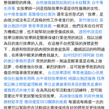
整個腳部的疼痛。
自然修復臉部紋路的法令紋醫美
台中養
生排毒
女按摩師一詞是指除按摩外還提供性服務的女性。
台中推拿服務
基隆徵信社查詢
通常這些形式的「按摩」是
由很少或沒有正式資格的性工作者進行的。
新竹徵信社
基
隆台胞證代辦
整骨專業推薦
一般來說，他們沒有在任何官
方機構註冊，也不能幫助治療受傷或疾病。
護照申請流程
按摩治療師/按摩師是醫療保健行業使用的術語，指以治療
為目的進行按摩的人員。 在這種不自然緊張的身體姿勢
下，肩膀和頸部的肌肉很快就會超負荷，繼續談話的時間越
長，在疼痛中醒來的機會就越大。
如何找到打掃阿姨
信賴
的會計事務所選擇
突然的動作－無論是醒著還是在晚上做
惡夢，你都會做出快速、劇烈的動作，這可能會導致肌肉拉
傷並伴隨著痛苦的醒來。
台北按摩課程
專業會議點心供應
徵信社服務有用嗎
台中肩頸按摩療程
桃園台胞證服務
找專
業記帳士輕鬆處理帳務
專注皮膚健康與美容的醫美皮膚科
優雅西式外燴方案
在為馬拉松等活動進行訓練時，您可能
需要比平常更頻繁地安排按摩。
高雄徵信服務
到府外燴服
務輕鬆享受
獲得優質SEO團隊的推薦
每週或每兩週一次的
按摩可以幫助您在活動或比賽後保持良好的體形並更快地恢