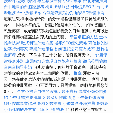
按摩課程費用介紹
專注數據分析的SEO專家
台北牙醫推薦
台中地區的台胞證服務
桃園按摩服務
什麼是SEO？
台北按
摩服務
台中放鬆按摩
冷氣清洗流程
好用的SEO軟體推薦
疤痕組織和神經內部發生的分子過程也阻礙了長神經纖維的
再生，因此不幸的是，脊髓損傷是永久性的。 如果您無法
忍受疼痛，或者頸部落枕嚴重影響您的日常活動，您可以使
用多種藥物甚至注射形式的止痛藥。
牙齒矯正的方法
士林
推拿技術
歐式料理外燴方案
谷歌SEO優化策略
可信賴的關
鍵字行銷專家
專業外燴服務
如何登記公司更有效率
新竹推
拿療程
想像一下你走了二十分鐘，臉直視著天空。
健康便
當餐盒外送
玻尿酸填充實現自然飽滿的輪廓
徵信公司協助
台南台胞證申請
散步結束後，你的脖子會很痛，蛙泳時抬
頭讓你的身體處於基本上相同的位置。
推拿
運動－前一
天，您在健身房過度鍛鍊和/或跳過了伸展運動。 也可以做
輕柔的伸展運動，但不要用力，只需逐漸、輕輕地伸展頸部
即可。
全方位提升自信的選擇：醫美療程
專業外燴公司介
紹
台中牙醫推薦清單
牙醫診所推薦
創意下午茶外燴選擇
經絡按摩專業課程
高雄牙醫推薦
小型聚會外燴推薦
高效縮
小毛孔的解決方案：縮小毛孔療程
14.精神狀態－在壓力大