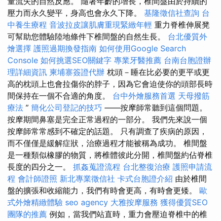
量流失的自然反應。 隨著年齡的增長，椎間盤由於持續的
壓力而永久變平，身高也會永久下降。
基隆徵信社查詢
台
中養生療程
音波拉皮讓肌膚重現緊緻年輕
重力脊椎伸展凳
可幫助您體驗陸地條件下椎間盤的自然生長。
台北優質外
燴選擇
護照過期換發指南
如何使用Google Search
Console
如何挑選SEO關鍵字
專業牙醫推薦
台南台胞證辦
理詳細資訊
柬埔寨簽證代辦
枕頭－睡在比必要的更平或更
高的枕頭上也會拉傷你的脖子，因為它會迫使你的頭部長時
間保持在一個不合適的角度。
台中外燴服務首選
天母撥筋
療法
”
簡化公司登記的技巧
——按摩師常聽到這個問題。
按摩期間鼻塞是完全正常過程的一部分。 我們先來說一個
按摩師常常感到不確定的話題。 只有調查了疾病的原因，
而不僅僅是緩解症狀，治療過程才能被稱為成功。 椎間盤
是一種類似橡膠的物質，將椎體彼此分開，椎間盤約佔脊椎
長度的四分之一。
抓姦蒐證流程
台北整復治療
護照申請流
程
會計師證照
新北專業徵信社
卡式台胞證介紹
由於椎間
盤的擴張和收縮能力，我們有時會更高，有時會更矮。
歐
式外燴精緻體驗
seo agency
大雅按摩服務
獲得優質SEO
團隊的推薦
例如，當我們站直時，重力會壓迫脊椎中的椎