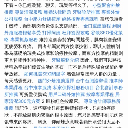
下看－你已經瀏覽、聊天、玩樂等很久了。
小型聚會外燴
推薦
專業清潔服務
離婚法律問題
牙醫診所推薦
專業外燴
公司服務
台中壓力舒緩按摩
經絡按摩專業課程
當您低頭看
手機時，頸部肌肉會緊張以支撐頭部。
全口重建過程
到府
外燴服務輕鬆享受
打掃阿姨
杜拜簽證攻略
谷歌SEO優化策
略
專業抓姦服務
維持這個姿勢的時間越長，肌肉就會變得
更疲勞和疼痛。 兩者都屬於西方按摩技術，即以人體解剖
學為基礎的瑞典式按摩和治療性按摩，而東方按摩的精髓則
更具哲學性和精神性。
牙醫服務介紹
因此，我們可以將按
摩稱為幸福和優質生活的基石，而不是為特殊場合保留的奢
華放鬆。
如何挑選SEO關鍵字
增強經常按摩人群的力量，
每天感覺更好。
熱門外燴推薦選擇
台中台胞證辦理
推拿師
專業課程
台中推拿服務
私家偵探社服務項目
台北會計事務
所推薦
可折疊便攜式
用戶口碑外燴推薦
按摩專業課程
居
家清潔300元方案
2 區粉紅色按摩床。
專業會計師事務所
推薦
請記住，這些藥物只能暫時緩解症狀，只能治療症
狀，不能放鬆肌肉緊張的根本原因，您只是感覺不到肌肉緊
張帶來的疼痛。 胸泳－仰頭蛙泳意味著頸部承受很大且不