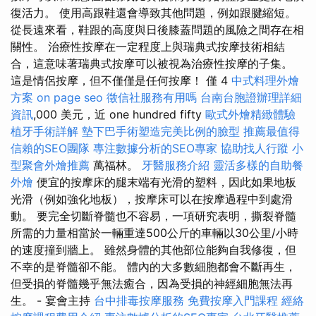
復活力。 使用高跟鞋還會導致其他問題，例如跟腱縮短。
從長遠來看，鞋跟的高度與日後膝蓋問題的風險之間存在相
關性。 治療性按摩在一定程度上與瑞典式按摩技術相結
合，這意味著瑞典式按摩可以被視為治療性按摩的子集。
這是情侶按摩，但不僅僅是任何按摩！ 僅 4
中式料理外燴
方案
on page seo
徵信社服務有用嗎
台南台胞證辦理詳細
資訊
,000 美元，近 one hundred fifty
歐式外燴精緻體驗
植牙手術詳解
墊下巴手術塑造完美比例的臉型
推薦最值得
信賴的SEO團隊
專注數據分析的SEO專家
協助找人行蹤
小
型聚會外燴推薦
萬福林。
牙醫服務介紹
靈活多樣的自助餐
外燴
便宜的按摩床的腿末端有光滑的塑料，因此如果地板
光滑（例如強化地板），按摩床可以在按摩過程中到處滑
動。 要完全切斷脊髓也不容易，一項研究表明，撕裂脊髓
所需的力量相當於一輛重達500公斤的車輛以30公里/小時
的速度撞到牆上。 雖然身體的其他部位能夠自我修復，但
不幸的是脊髓卻不能。 體內的大多數細胞都會不斷再生，
但受損的脊髓幾乎無法癒合，因為受損的神經細胞無法再
生。 - 宴會主持
台中排毒按摩服務
免費按摩入門課程
經絡