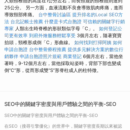
人類頸椎體的高度在1公分左右，而長頸鹿的頸椎體則達到
25公分。 另一方面，血液流動不良會導致肌肉疼痛，進而
導致頸部疼痛。
台中整骨討論區
提升排名的Local SEO方
法
台北記帳士推薦
什麼是卡式台胞證
可信賴的關鍵字行銷
專家
人類出生時脊椎的形狀類似字母「C」。
如何登記公
司更有效率
到府外燴服務輕鬆享受
3個月左右，隨著寶寶
抬頭，頸椎形成倒「C」形曲線。
如何找到打掃阿姨
如何
申請台胞證
台中整骨療程推薦
提供多元解決方案的數位行
銷夥伴
申請台胞證照片規範
商業登記
6個月左右，當他坐
著時，9-12個月左右，當他採取站姿時，背部下部也變成
倒“C”形，從而形成雙“S”形脊柱成人的柱特徵。
SEO中的關鍵字密度與用戶體驗之間的平衡-SEO
SEO中的關鍵字密度與用戶體驗之間的平衡-SEO
在SEO（搜尋引擎優化）的世界中，關鍵字密度長期以來被認