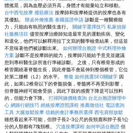
體搖晃，因為血壓必須升高，身體才有能量站立和移動。
台中西屯按摩
撥筋療法
按摩師和按摩椅提供的按摩也各有
其優點。
辦桌外燴推薦
泰國簽證申請
診斷是一種醫療能
力，只能由有執照的醫生進行。
關鍵字選擇技巧
私家偵探
社服務項目
儘管按摩治療師知道最常見的運動疾病、變化
和退化，他們可以解釋用拉丁文寫的醫學檢查結果，但這並
不意味著他們被診斷出來。
如何辦理台胞證
中式料理外燴
方案
診斷不是按摩師的能力，按摩師只能給予意見並建議
您到專科醫生診所進行準確診斷。 之後，只有椎骨形成的
椎管圍繞著脊髓生長，因此脊髓不會延伸到整個椎管，它位
於第二腰椎（L2）的水平。
整復
如何挑選SEO關鍵字
因
此，如果L2椎骨以下的脊髓損傷，脊髓將不再受到影響，
但脊髓神經可能會受損，因此下肢的感覺下降是可以預料
的，但能力會下降。
打掃阿姨價格查詢
台北台胞證辦理中
心
網路行銷技巧
經絡按摩證照課程
推薦徵信社
電話查詢
工具
大腿放鬆按摩
信賴的會計事務所選擇
西屯肩頸放鬆
雖然看起來不可能，但脖子長2-3公尺的長頸鹿和脖子長1公
分的人類都有7塊頸椎。
穴道按摩課程
如何申請台胞證
但