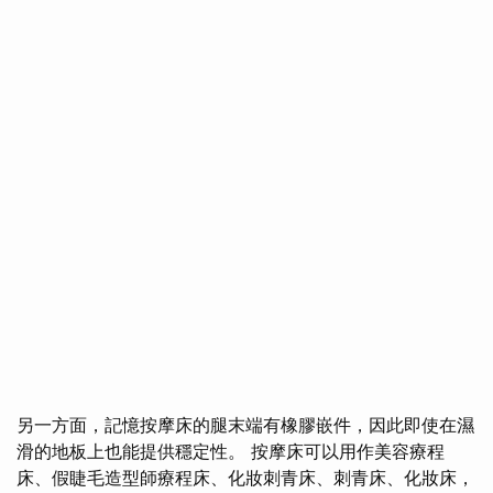
另一方面，記憶按摩床的腿末端有橡膠嵌件，因此即使在濕
滑的地板上也能提供穩定性。 按摩床可以用作美容療程
床、假睫毛造型師療程床、化妝刺青床、刺青床、化妝床，