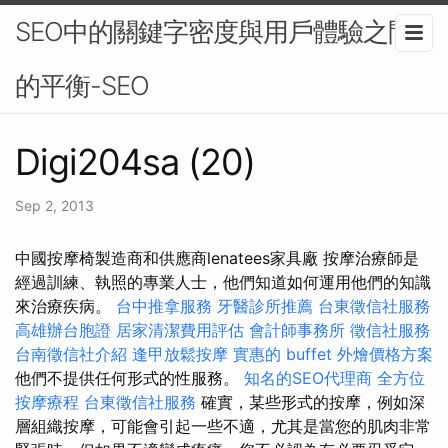
SEO中的關鍵字密度與用戶體驗之間
的平衡-SEO
Digi204sa (20)
Sep 2, 2013
中國按摩椅製造商和供應商lenatees家具廠 按摩治療師是
經過訓練、執照的專業人士，他們知道如何運用他們的知識
來治療疾病。
台中推拿服務
牙醫診所推薦
台東徵信社服務
高雄辦台胞證
居家清潔費用評估
會計師事務所
徵信社服務
台南徵信社介紹
逢甲放鬆按摩
實惠的 buffet 外燴價格方案
他們不提供任何形式的性服務。
知名的SEO代理商
全方位
按摩療程
台東徵信社服務
確實，某些形式的按摩，例如深
層組織按摩，可能會引起一些不適，尤其是當您的肌肉非常