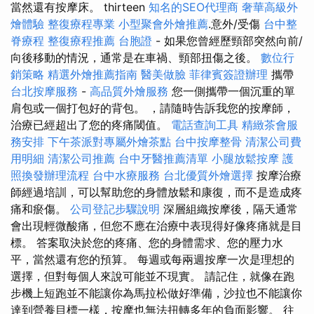
當然還有按摩床。 thirteen
知名的SEO代理商
奢華高級外
燴體驗
整復療程專業
小型聚會外燴推薦
.意外/受傷
台中整
脊療程
整復療程推薦
台胞證
- 如果您曾經歷頸部突然向前/
向後移動的情況，通常是在車禍、頸部扭傷之後。
數位行
銷策略
精選外燴推薦指南
醫美做臉
菲律賓簽證辦理
攜帶
台北按摩服務
-
高品質外燴服務
您一側攜帶一個沉重的單
肩包或一個打包好的背包。 ，請隨時告訴我您的按摩師，
治療已經超出了您的疼痛閾值。
電話查詢工具
精緻茶會服
務安排
下午茶派對專屬外燴茶點
台中按摩整骨
清潔公司費
用明細
清潔公司推薦
台中牙醫推薦清單
小腿放鬆按摩
護
照換發辦理流程
台中水療服務
台北優質外燴選擇
按摩治療
師經過培訓，可以幫助您的身體放鬆和康復，而不是造成疼
痛和瘀傷。
公司登記步驟說明
深層組織按摩後，隔天通常
會出現輕微酸痛，但您不應在治療中表現得好像疼痛就是目
標。 答案取決於您的疼痛、您的身體需求、您的壓力水
平，當然還有您的預算。 每週或每兩週按摩一次是理想的
選擇，但對每個人來說可能並不現實。 請記住，就像在跑
步機上短跑並不能讓你為馬拉松做好準備，沙拉也不能讓你
達到營養目標一樣，按摩也無法扭轉多年的負面影響。 往