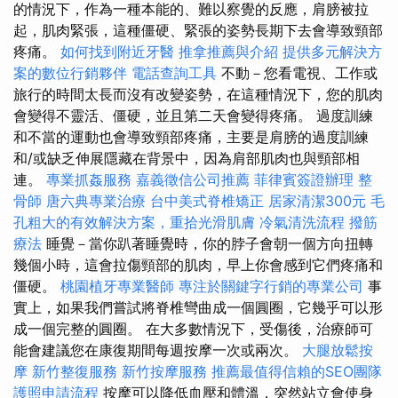
的情況下，作為一種本能的、難以察覺的反應，肩膀被拉
起，肌肉緊張，這種僵硬、緊張的姿勢長期下去會導致頸部
疼痛。
如何找到附近牙醫
推拿推薦與介紹
提供多元解決方
案的數位行銷夥伴
電話查詢工具
不動－您看電視、工作或
旅行的時間太長而沒有改變姿勢，在這種情況下，您的肌肉
會變得不靈活、僵硬，並且第二天會變得疼痛。 過度訓練
和不當的運動也會導致頸部疼痛，主要是肩膀的過度訓練
和/或缺乏伸展隱藏在背景中，因為肩部肌肉也與頸部相
連。
專業抓姦服務
嘉義徵信公司推薦
菲律賓簽證辦理
整
骨師
唐六典專業治療
台中美式脊椎矯正
居家清潔300元
毛
孔粗大的有效解決方案，重拾光滑肌膚
冷氣清洗流程
撥筋
療法
睡覺－當你趴著睡覺時，你的脖子會朝一個方向扭轉
幾個小時，這會拉傷頸部的肌肉，早上你會感到它們疼痛和
僵硬。
桃園植牙專業醫師
專注於關鍵字行銷的專業公司
事
實上，如果我們嘗試將脊椎彎曲成一個圓圈，它幾乎可以形
成一個完整的圓圈。 在大多數情況下，受傷後，治療師可
能會建議您在康復期間每週按摩一次或兩次。
大腿放鬆按
摩
新竹整復服務
新竹按摩服務
推薦最值得信賴的SEO團隊
護照申請流程
按摩可以降低血壓和體溫，突然站立會使身