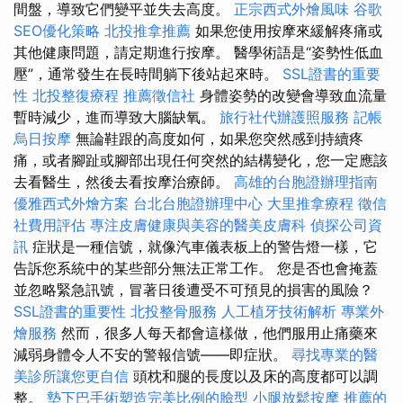
間盤，導致它們變平並失去高度。
正宗西式外燴風味
谷歌
SEO優化策略
北投推拿推薦
如果您使用按摩來緩解疼痛或
其他健康問題，請定期進行按摩。 醫學術語是“姿勢性低血
壓”，通常發生在長時間躺下後站起來時。
SSL證書的重要
性
北投整復療程
推薦徵信社
身體姿勢的改變會導致血流量
暫時減少，進而導致大腦缺氧。
旅行社代辦護照服務
記帳
烏日按摩
無論鞋跟的高度如何，如果您突然感到持續疼
痛，或者腳趾或腳部出現任何突然的結構變化，您一定應該
去看醫生，然後去看按摩治療師。
高雄的台胞證辦理指南
優雅西式外燴方案
台北台胞證辦理中心
大里推拿療程
徵信
社費用評估
專注皮膚健康與美容的醫美皮膚科
偵探公司資
訊
症狀是一種信號，就像汽車儀表板上的警告燈一樣，它
告訴您系統中的某些部分無法正常工作。 您是否也會掩蓋
並忽略緊急訊號，冒著日後遭受不可預見的損害的風險？
SSL證書的重要性
北投整骨服務
人工植牙技術解析
專業外
燴服務
然而，很多人每天都會這樣做，他們服用止痛藥來
減弱身體令人不安的警報信號——即症狀。
尋找專業的醫
美診所讓您更自信
頭枕和腿的長度以及床的高度都可以調
整。
墊下巴手術塑造完美比例的臉型
小腿放鬆按摩
推薦的