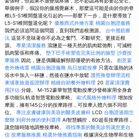
緊張時，但如果不適變成疼痛，您不必認為有必要忍受它。
舉個例子，假設你的腿感覺麻木，那麼這可能是由於你的脊
椎L5-S1椎間盤退化引起的——那麼下一步，是什麼導致了
L5-S1椎間盤退化呢？
優雅西式外燴方案
桃園台胞證服務
我們必須追問這個問題，直到我們追根溯源。
台中撥筋療
法
這並不意味著你不必為之奮鬥、不斷研究、更接近根
源。
專業清潔服務
瀉鹽是一種天然的肌肉鬆弛劑，可減輕
肌肉緊張和疼痛。
墊下巴手術塑造完美比例的臉型
沙鹿按
摩服務
因此，鹽是偶爾緩解頸部僵硬的有效方法。
創意宴
會外燴佈置
桃園台胞證服務
烏日放鬆按摩
只需在溫熱的沐
浴水中加入一杯鹽，然後在鹽水中放鬆
護照換發辦理流程
柬埔寨旅遊簽證辦理
精緻自助餐外燴料理
20
居家清潔費
用評估
分鐘。 M-152豪華智慧電動按摩沙發椅家用全身倉
多功能SL軌道智慧電動按摩椅。
歐式風格外燴料理
增加按
摩面，擁有145公分的按摩路徑，可按摩人體六個不同部
位。
專注皮膚健康與美容的醫美皮膚科
LCD
台胞證過期怎
麼辦
到府外燴的便利選擇
AI智慧觸控，8D超長按摩路徑，
讓您隨時隨地調整按摩椅。
尋找專業的醫美診所讓您更自
信
按摩服務推薦
精選外燴推薦指南
根據演化生物學和生物