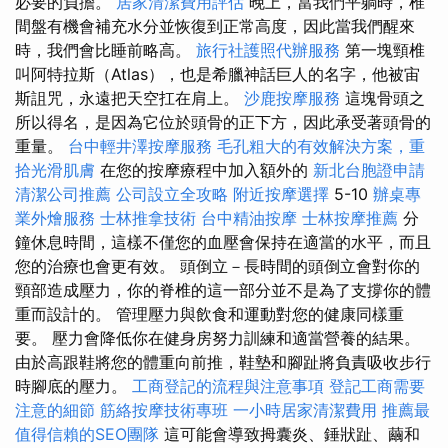
必要的負擔。
居家清潔費用評估
晚上，當我們平躺時，椎
間盤有機會補充水分並恢復到正常高度，因此當我們醒來
時，我們會比睡前略高。
旅行社護照代辦服務
第一塊頸椎
叫阿特拉斯（Atlas），也是希臘神話巨人的名字，他被宙
斯詛咒，永遠把天空扛在肩上。
沙鹿按摩服務
這塊骨頭之
所以得名，是因為它位於頭骨的正下方，因此承受著頭骨的
重量。
台中輕井澤按摩服務
毛孔粗大的有效解決方案，重
拾光滑肌膚
在您的按摩療程中加入額外的
新北台胞證申請
清潔公司推薦
公司設立全攻略
附近按摩選擇
5-10
辦桌專
業外燴服務
士林推拿技術
台中精油按摩
士林按摩推薦
分
鐘休息時間，這樣不僅您的血壓會保持在適當的水平，而且
您的治療也會更有效。 頭倒立－長時間的頭倒立會對你的
頸部造成壓力，你的脊椎的這一部分並不是為了支撐你的體
重而設計的。 管理壓力與飲食和運動對您的健康同樣重
要。 壓力會降低你在健身房努力訓練和適當營養的結果。
由於高跟鞋將您的體重向前推，鞋墊和腳趾將負責吸收步行
時腳底的壓力。
工商登記的流程與注意事項
登記工商需要
注意的細節
筋絡按摩技術專班
一小時居家清潔費用
推薦最
值得信賴的SEO團隊
這可能會導致拇囊炎、錘狀趾、繭和