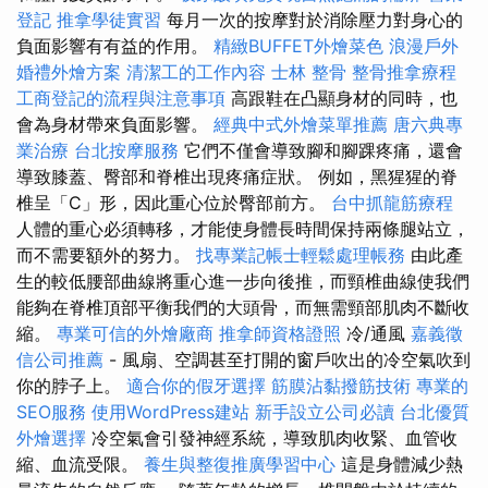
登記
推拿學徒實習
每月一次的按摩對於消除壓力對身心的
負面影響有有益的作用。
精緻BUFFET外燴菜色
浪漫戶外
婚禮外燴方案
清潔工的工作內容
士林 整骨
整骨推拿療程
工商登記的流程與注意事項
高跟鞋在凸顯身材的同時，也
會為身材帶來負面影響。
經典中式外燴菜單推薦
唐六典專
業治療
台北按摩服務
它們不僅會導致腳和腳踝疼痛，還會
導致膝蓋、臀部和脊椎出現疼痛症狀。 例如，黑猩猩的脊
椎呈「C」形，因此重心位於臀部前方。
台中抓龍筋療程
人體的重心必須轉移，才能使身體長時間保持兩條腿站立，
而不需要額外的努力。
找專業記帳士輕鬆處理帳務
由此產
生的較低腰部曲線將重心進一步向後推，而頸椎曲線使我們
能夠在脊椎頂部平衡我們的大頭骨，而無需頸部肌肉不斷收
縮。
專業可信的外燴廠商
推拿師資格證照
冷/通風
嘉義徵
信公司推薦
- 風扇、空調甚至打開的窗戶吹出的冷空氣吹到
你的脖子上。
適合你的假牙選擇
筋膜沾黏撥筋技術
專業的
SEO服務
使用WordPress建站
新手設立公司必讀
台北優質
外燴選擇
冷空氣會引發神經系統，導致肌肉收緊、血管收
縮、血流受限。
養生與整復推廣學習中心
這是身體減少熱