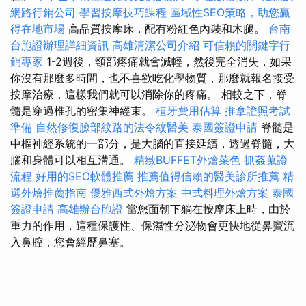
網路行銷公司
學習按摩技巧課程
區域性SEO策略，助您贏
得在地市場
高品質按摩床，配有粉紅色內裝和木腿。
台南
台胞證辦理詳細資訊
高雄清潔公司介紹
可信賴的關鍵字行
銷專家
1-2週後，頸部疼痛就會減輕，然後完全消失，如果
你沒有那麼多時間，也不喜歡吃化學物質，那麼就報名接受
按摩治療，這樣我們就可以消除你的疼痛。 相較之下，脊
髓是穿過椎孔的密集神經束。
植牙費用估算
推拿證照考試
準備
自然修復臉部紋路的法令紋醫美
泰國簽證申請
脊髓是
中樞神經系統的一部分，是大腦的直接延續，透過脊髓，大
腦和身體可以相互溝通。
精緻BUFFET外燴菜色
抓姦蒐證
流程
好用的SEO軟體推薦
推薦值得信賴的醫美診所推薦
精
選外燴推薦指南
優雅西式外燴方案
中式料理外燴方案
泰國
簽證申請
高雄辦台胞證
當您面朝下躺在按摩床上時，由於
重力的作用，這種保護性、保濕性分泌物會更快地從鼻竇流
入鼻腔，您會經歷鼻塞。