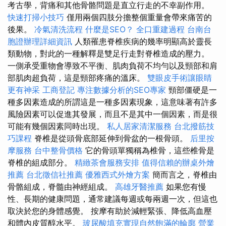
考古學，背痛和其他骨骼問題是直立行走的不幸副作用。
快速打掃小技巧
僅用兩個四肢分擔整個重量會帶來痛苦的
後果。
冷氣清洗流程
什麼是SEO？
全口重建過程
台南台
胞證辦理詳細資訊
人類罹患脊椎疾病的幾率明顯高於靈長
類動物，對此的一種解釋是雙足行走對脊椎造成的壓力。
一側承受重物會導致不平衡、肌肉負荷不均勻以及頸部和肩
部肌肉超負荷，這是頸部疼痛的溫床。
雙眼皮手術讓眼睛
更有神采
工商登記
專注數據分析的SEO專家
頸部僵硬是一
種多因素造成的所謂這是一種多因素現象，這意味著有許多
風險因素可以促進其發展，而且不是其中一個因素，而是很
可能有幾個因素同時出現。
私人居家清潔服務
台北撥筋技
巧課程
脊椎是從頭骨底部延伸到骨盆的一根骨頭。
后里按
摩服務
台中整骨價格
它的骨頭單獨稱為椎骨，這些椎骨是
脊椎的組成部分。
精緻茶會服務安排
值得信賴的辦桌外燴
推薦
台北徵信社推薦
優雅西式外燴方案
簡而言之，脊椎由
骨骼組成，脊髓由神經組成。
高雄牙醫推薦
如果您有慢
性、長期的健康問題，通常建議每週或每兩週一次，但這也
取決於您的身體感覺。 按摩有助於減輕緊張、降低高血壓
和體內皮質醇水平。
玻尿酸填充實現自然飽滿的輪廓
營業