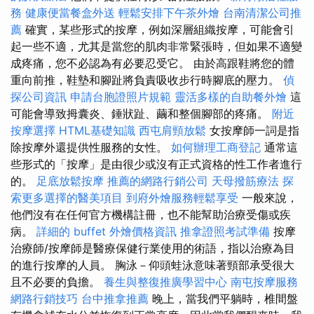
務
健康便當餐盒外送
輕鬆安排下午茶外燴
台南清潔公司推
薦
確實，某些形式的按摩，例如深層組織按摩，可能會引
起一些不適，尤其是當您的肌肉非常緊張時，但如果不適變
成疼痛，您不必認為有必要忍受它。 由於高跟鞋將您的體
重向前推，鞋墊和腳趾將負責吸收步行時腳底的壓力。
偵
探公司資訊
申請台胞證照片規範
靈活多樣的自助餐外燴
這
可能會導致拇囊炎、錘狀趾、繭和整個腳部的疼痛。
附近
按摩選擇
HTML基礎知識
西屯肩頸放鬆
女按摩師一詞是指
除按摩外還提供性服務的女性。
如何辦理工商登記
通常這
些形式的「按摩」是由很少或沒有正式資格的性工作者進行
的。
足底放鬆按摩
推薦的網路行銷公司
天母撥筋療法
探
索更多選擇的醫美項目
到府外燴服務輕鬆享受
一般來說，
他們沒有在任何官方機構註冊，也不能幫助治療受傷或疾
病。
詳細的 buffet 外燴價格資訊
推拿證照考試準備
按摩
治療師/按摩師是醫療保健行業使用的術語，指以治療為目
的進行按摩的人員。 胸泳－仰頭蛙泳意味著頸部承受很大
且不必要的負擔。
養生與整復推廣學習中心
南屯按摩服務
網路行銷技巧
台中推拿推薦
晚上，當我們平躺時，椎間盤