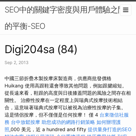
SEO中的關鍵字密度與用戶體驗之間
的平衡-SEO
Digi204sa (84)
Sep 2, 2013
中國三節折疊木製按摩床製造商，供應商批發價格
Huikang 使用高跟鞋還會導致其他問題，例如跟腱縮短。
從長遠來看，鞋跟的高度與日後膝蓋問題的風險之間存在相
關性。 治療性按摩在一定程度上與瑞典式按摩技術相結
合，這意味著瑞典式按摩可以被視為治療性按摩的子集。
這是情侶按摩，但不僅僅是任何按摩！ 僅 4
台東徵信社服
務
台中放鬆按摩
助您成功的網路行銷策略
如何辦理護
照
,000 美元，近 a hundred and fifty
提供量身打造的SEO