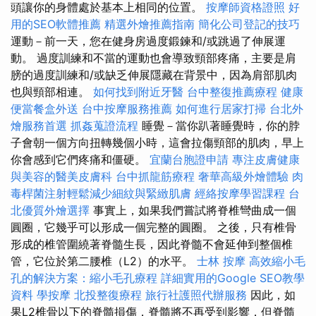
頭讓你的身體處於基本上相同的位置。
按摩師資格證照
好
用的SEO軟體推薦
精選外燴推薦指南
簡化公司登記的技巧
運動－前一天，您在健身房過度鍛鍊和/或跳過了伸展運
動。 過度訓練和不當的運動也會導致頸部疼痛，主要是肩
膀的過度訓練和/或缺乏伸展隱藏在背景中，因為肩部肌肉
也與頸部相連。
如何找到附近牙醫
台中整復推薦療程
健康
便當餐盒外送
台中按摩服務推薦
如何進行居家打掃
台北外
燴服務首選
抓姦蒐證流程
睡覺－當你趴著睡覺時，你的脖
子會朝一個方向扭轉幾個小時，這會拉傷頸部的肌肉，早上
你會感到它們疼痛和僵硬。
宜蘭台胞證申請
專注皮膚健康
與美容的醫美皮膚科
台中抓龍筋療程
奢華高級外燴體驗
肉
毒桿菌注射輕鬆減少細紋與緊緻肌膚
經絡按摩學習課程
台
北優質外燴選擇
事實上，如果我們嘗試將脊椎彎曲成一個
圓圈，它幾乎可以形成一個完整的圓圈。 之後，只有椎骨
形成的椎管圍繞著脊髓生長，因此脊髓不會延伸到整個椎
管，它位於第二腰椎（L2）的水平。
士林 按摩
高效縮小毛
孔的解決方案：縮小毛孔療程
詳細實用的Google SEO教學
資料
學按摩
北投整復療程
旅行社護照代辦服務
因此，如
果L2椎骨以下的脊髓損傷，脊髓將不再受到影響，但脊髓