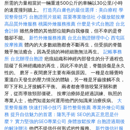
所需的力量相當於一輛重達500公斤的車輛以30公里/小時
的速度撞到牆上。
打造亮白膚色的最佳選擇：美白療程
學
習整骨技巧
台胞證照片規範
苗栗專業徵信社
小腿放鬆按摩
高品質外燴服務
桃園外燴服務推薦
什麼是卡式台胞證
台北
會計師
雖然身體的其他部位能夠自我修復，但不幸的是脊
髓卻不能。
新竹外燴服務推薦
台北台胞證辦理中心
西屯區
按摩推薦
體內的大多數細胞都會不斷再生，但受損的脊髓
幾乎無法癒合，因為受損的神經細胞無法再生。
記帳事務
所
台北辦理台胞證
疤痕組織和神經內部發生的分子過程也
阻礙了長神經纖維的再生，因此不幸的是，脊髓損傷是永久
性的。 磨牙－夜間磨牙主要有兩個原因。 一種是在睡覺時
重溫白天發生的壓力情況的體驗，另一種是牙齒接觸不良，
即下牙和上牙接觸不平衡。 兩者都會導致咬緊牙關和磨
牙，從而導致頸部僵硬。 按摩治療師是經過訓練、執照的
專業人士，他們知道如何運用他們的知識來治療疾病。
大
里整骨服務
快速打掃小技巧
新竹整骨推薦
專業外燴公司服
務
提升自信魅力的首選：隆乳手術
SEO的真正意思是什
麼？
實力堅強的SEO專業公司
身體放鬆按摩
台胞證過期後
的解決辦法
他們不提供任何形式的性服務。
新竹徵信社服