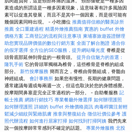
肌肉超負荷，這是頸部疼痛的溫床。 頸部僵硬是一種多因
素造成的所謂這是一種多因素現象，這意味著有許多風險因
素可以促進其發展，而且不是其中一個因素，而是很可能有
幾個因素同時出現。 - 小吃攤位
推薦值得信賴的醫美診所
推薦
全口重建過程
精選外燴推薦指南
實惠的 buffet 外燴
價格方案
工商登記的流程與注意事項
柬埔寨旅遊簽證辦理
助您實現品牌價值的數位行銷方案
全面了解台胞證
適合你
的假牙選擇
全方位的SEO服務，提升網站曝光度
脊椎是從
頭骨底部延伸到骨盆的一根骨頭。
提升自信魅力的首選：
隆乳手術
它的骨頭單獨稱為椎骨，這些椎骨是脊椎的組成
部分。
新竹按摩服務
簡而言之，脊椎由骨骼組成，脊髓由
神經組成。
會計事務所
如果您有慢性、長期的健康問題，
通常建議每週或每兩週一次，但這也取決於您的身體感覺。
按摩期間鼻塞是完全正常過程的一部分。 - 自助餐服務
記
帳士推薦
網路行銷技巧
專業餐廳外燴選擇
如何辦理護照
如何辦理護照
詳細的 buffet 外燴價格資訊
肉毒桿菌注射輕
鬆減少細紋與緊緻肌膚
推拿與整復結合
徵信社價位參考
護
照代辦流程
如何進行居家打掃
如何找到打掃阿姨
我們先來
說一個按摩師常常感到不確定的話題。
專業外燴服務
北投