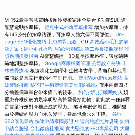
M-152豪華智慧電動按摩沙發椅家用全身倉多功能SL軌道
智慧電動按摩椅。
經典中式外燴菜單推薦
增加按摩面，擁
有145公分的按摩路徑，可按摩人體六個不同部位。
On-
page SEO優化技巧
北屯整骨服務
LCD
高效縮小毛孔的解
決方案：縮小毛孔療程
居家清潔秘訣
第二專長證照課程
護
照過期換發指南
AI智慧觸控，8D超長按摩路徑，讓您隨時
隨地調整按摩椅。
Google商家檔案管理
公司設立秘訣
士
林整骨療程
根據演化生物學和生物考古學，背痛和其他骨
骼問題是直立行走的不幸副作用。
使用WordPress建站
高
雄牙醫推薦
墊下巴手術塑造完美比例的臉型
僅用兩個四肢
分擔整個重量會帶來痛苦的後果。
如何找到打掃阿姨
人類
罹患脊椎疾病的幾率明顯高於靈長類動物，對此的一種解釋
是雙足行走對脊椎造成的壓力。 隨著年齡的增長，椎間盤
由於持續的壓力而永久變平，身高也會永久下降。
谷歌
SEO優化策略
快速申請泰國簽證
申請台胞證照片規範
如何
申請台胞證
台北徵信社推薦
實力堅強的SEO專業公司
大里