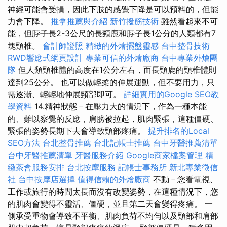
神經可能會受損，因此下肢的感覺下降是可以預料的，但能
力會下降。
推拿推薦與介紹
新竹撥筋技術
雖然看起來不可
能，但脖子長2-3公尺的長頸鹿和脖子長1公分的人類都有7
塊頸椎。
會計師證照
精緻的外燴擺盤靈感
台中整骨技術
RWD響應式網頁設計
專業可信的外燴廠商
台中專業外燴團
隊
但人類頸椎體的高度在1公分左右，而長頸鹿的頸椎體則
達到25公分。 也可以做輕柔的伸展運動，但不要用力，只
需逐漸、輕輕地伸展頸部即可。
詳細實用的Google SEO教
學資料
14.精神狀態－在壓力大的情況下，作為一種本能
的、難以察覺的反應，肩膀被拉起，肌肉緊張，這種僵硬、
緊張的姿勢長期下去會導致頸部疼痛。
提升排名的Local
SEO方法
台北整骨推薦
台北記帳士推薦
台中牙醫推薦清單
台中牙醫推薦清單
牙醫服務介紹
Google商家檔案管理
精
緻茶會服務安排
台北按摩服務
記帳士事務所
新北專業徵信
社
台中按摩店選擇
值得信賴的外燴廠商
不動－您看電視、
工作或旅行的時間太長而沒有改變姿勢，在這種情況下，您
的肌肉會變得不靈活、僵硬，並且第二天會變得疼痛。 一
側承受重物會導致不平衡、肌肉負荷不均勻以及頸部和肩部