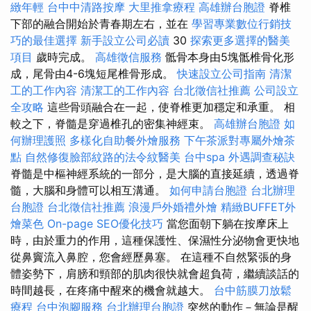
緻年輕
台中中清路按摩
大里推拿療程
高雄辦台胞證
脊椎
下部的融合開始於青春期左右，並在
學習專業數位行銷技
巧的最佳選擇
新手設立公司必讀
30
探索更多選擇的醫美
項目
歲時完成。
高雄徵信服務
骶骨本身由5塊骶椎骨化形
成，尾骨由4-6塊短尾椎骨形成。
快速設立公司指南
清潔
工的工作內容
清潔工的工作內容
台北徵信社推薦
公司設立
全攻略
這些骨頭融合在一起，使脊椎更加穩定和承重。 相
較之下，脊髓是穿過椎孔的密集神經束。
高雄辦台胞證
如
何辦理護照
多樣化自助餐外燴服務
下午茶派對專屬外燴茶
點
自然修復臉部紋路的法令紋醫美
台中spa
外遇調查秘訣
脊髓是中樞神經系統的一部分，是大腦的直接延續，透過脊
髓，大腦和身體可以相互溝通。
如何申請台胞證
台北辦理
台胞證
台北徵信社推薦
浪漫戶外婚禮外燴
精緻BUFFET外
燴菜色
On-page SEO優化技巧
當您面朝下躺在按摩床上
時，由於重力的作用，這種保護性、保濕性分泌物會更快地
從鼻竇流入鼻腔，您會經歷鼻塞。 在這種不自然緊張的身
體姿勢下，肩膀和頸部的肌肉很快就會超負荷，繼續談話的
時間越長，在疼痛中醒來的機會就越大。
台中筋膜刀放鬆
療程
台中泡腳服務
台北辦理台胞證
突然的動作－無論是醒