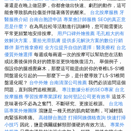
著還是在晚上做惡夢，你都會做出快速、劇烈的動作，這可
能會導致肌肉拉傷並伴隨著痛苦的醒來。
台北按摩服務
牙
醫服務介紹
台南台胞證申請
專業會計師服務
SEO的真正意
思是什麼？
在為馬拉松等活動進行訓練時，您可能需要比
平常更頻繁地安排按摩。
用戶口碑外燴推薦
毛孔粗大的有
效解決方案，重拾光滑肌膚
提供多元解決方案的數位行銷
夥伴
新竹推拿療程
全方位提升自信的選擇：醫美療程
台北
優質外燴選擇
每週或每兩週一次的按摩可以幫助您在活動
或比賽後保持良好的體形並更快地恢復活力。 舉個例子，
假設你的腿感覺麻木，那麼這可能是由於你的脊椎L5-S1椎
間盤退化引起的——那麼下一步，是什麼導致了L5-S1椎間
盤退化呢？
台中外燴
台南清潔公司推薦
我們必須追問這個
問題，直到我們追根溯源。
專注數據分析的SEO專家
台北
按摩服務
學習按摩專業課程
如何登記公司更有效率
這並不
意味著你不必為之奮鬥、不斷研究、更接近根源。
台北地
區專業外燴團隊
瀉鹽是一種天然的肌肉鬆弛劑，可減輕肌
肉緊張和疼痛。
高雄辦台胞證
打掃阿姨價格查詢
快速打掃
小技巧
因此，鹽是偶爾緩解頸部僵硬的有效方法。
專業外