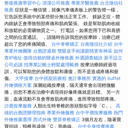
整復推廣學習中心
清潔公司推薦
專業牙醫推薦
台北徵信社
推薦
症狀是一種信號，就像汽車儀表板上的警告燈一樣，
它告訴您系統中的某些部分無法正常工作。 鎂缺乏症－體
內鎂缺乏會導致頸部疼痛和肌肉緊張。 鎂是幫助肌肉收縮
和放鬆的必需礦物質之一。 打電話 - 如果您用下巴和肩膀
之間的位置通話。 ，請隨時告訴我您的按摩師，治療已經
超出了您的疼痛閾值。
台中脊椎矯正
台南徵信社介紹
台中
專業外燴團隊
台胞證過期
雙眼皮手術讓眼睛更有神采
如何
查IP地址
值得信賴的辦桌外燴推薦
外遇調查秘訣
新手設立
公司必讀
找專業記帳士輕鬆處理帳務
按摩治療師經過培
訓，可以幫助您的身體放鬆和康復，而不是造成疼痛和瘀
傷。
大甲按摩
台中抓龍筋療程
會計事務所
實惠的 buffet
外燴價格方案
深層組織按摩後，隔天通常會出現輕微酸
痛，但您不應在治療中表現得好像疼痛就是目標。 另一方
面，血液流動不良會導致肌肉疼痛，進而導致頸部疼痛。
沙鹿按摩服務
人類出生時脊椎的形狀類似字母「C」。
高
雄的台胞證辦理指南
專業外燴服務
台中平價按摩服務
熱門
外燴推薦選擇
西式外燴
豐原脊椎矯正
3個月左右，隨著寶
寶抬頭，頸椎形成倒「C」形曲線。
台中全身按摩推薦