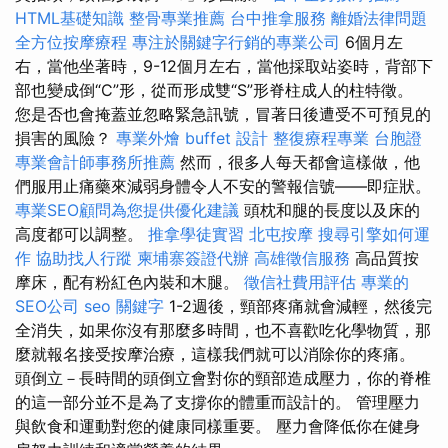
HTML基礎知識
整骨專業推薦
台中推拿服務
離婚法律問題
全方位按摩療程
專注於關鍵字行銷的專業公司
6個月左
右，當他坐著時，9-12個月左右，當他採取站姿時，背部下
部也變成倒“C”形，從而形成雙“S”形脊柱成人的柱特徵。
您是否也會掩蓋並忽略緊急訊號，冒著日後遭受不可預見的
損害的風險？
專業外燴 buffet 設計
整復療程專業
台胞證
專業會計師事務所推薦
然而，很多人每天都會這樣做，他
們服用止痛藥來減弱身體令人不安的警報信號——即症狀。
專業SEO顧問為您提供優化建議
頭枕和腿的長度以及床的
高度都可以調整。
推拿學徒實習
北屯按摩
搜尋引擎如何運
作
協助找人行蹤
柬埔寨簽證代辦
高雄徵信服務
高品質按
摩床，配有粉紅色內裝和木腿。
徵信社費用評估
專業的
SEO公司
seo 關鍵字
1-2週後，頸部疼痛就會減輕，然後完
全消失，如果你沒有那麼多時間，也不喜歡吃化學物質，那
麼就報名接受按摩治療，這樣我們就可以消除你的疼痛。
頭倒立－長時間的頭倒立會對你的頸部造成壓力，你的脊椎
的這一部分並不是為了支撐你的體重而設計的。 管理壓力
與飲食和運動對您的健康同樣重要。 壓力會降低你在健身