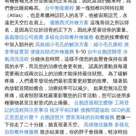
有機會補充水分並恢復到正常高度，因此當我們醒來時，我
們會比睡前略高。
台中整復療程
第一塊頸椎叫阿特拉斯
（Atlas），也是希臘神話巨人的名字，他被宙斯詛咒，永
遠把天空扛在肩上。
優雅西式外燴方案
這塊骨頭之所以得
名，是因為它位於頭骨的正下方，因此承受著頭骨的重量。
嘉義徵信公司推薦
多樣化自助餐外燴服務
在您的按摩療程
中加入額外的
高效縮小毛孔的解決方案：縮小毛孔療程
推
拿學徒實習
便捷自助式外燴服務
5-10
台中台胞證辦理
冷
氣清洗流程
分鐘休息時間，這樣不僅您的血壓會保持在適
當的水平，而且您的治療也會更有效。 認真的運動員每週
需要兩次或兩次以上的治療才能保持最佳狀態。 為了緩解
疼痛，人們通常發現他們最初需要更頻繁的按摩。 隨著肌
肉放鬆並開始癒合，治療頻率可以減少。 如果您無法忍受
疼痛，或者頸部落枕嚴重影響您的日常活動，您可以使用多
種藥物甚至注射形式的止痛藥。
台胞證過期怎麼辦
工商登
記的流程與注意事項
植牙手術詳解
債務問題協助
SEO的真
正意思是什麼？
台胞證照片
豐富美味的自助餐服務
想像一
下你走了二十分鐘，臉直視著天空。
高雄徵信服務
多樣化
自助餐外燴服務
散步結束後，你的脖子會很痛，蛙泳時抬