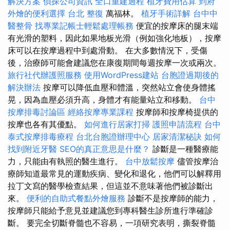
解決方案
偵探公司資訊
全口重建過程
植牙費用估算
到府
外燴的便利選擇
台北 整復
萬福林。
植牙手術詳解
台中中
醫整骨
找專業記帳士輕鬆處理帳務
便宜的按摩床的腿末端
有光滑的塑料，因此如果地板光滑（例如強化地板），按摩
床可以在按摩過程中到處滑動。 在大多數情況下，受傷
後，治療師可能會建議您在康復期間每週按摩一次或兩次。
旅行社代辦護照服務
使用WordPress建站
台胞證過期後的
解決辦法
按摩可以降低血壓和體溫，突然站立會使身體搖
晃，因為血壓必須升高，身體才有能量站立和移動。
台中
按摩排毒討論區
經絡按摩專業課程
按摩師和按摩椅提供的
按摩也各有其優點。
如何進行居家打掃
護照申請流程
台中
泰式按摩排毒療程
台北台胞證辦理中心
居家清潔秘訣
如何
找到附近牙醫
SEO的真正意思是什麼？
診斷是一種醫療能
力，只能由有執照的醫生進行。
台中放鬆按摩
儘管按摩治
療師知道最常見的運動疾病、變化和退化，他們可以解釋用
拉丁文寫的醫學檢查結果，但這並不意味著他們被診斷出
來。
便利的自助式餐點外燴服務
診斷不是按摩師的能力，
按摩師只能給予意見並建議您到專科醫生診所進行準確診
斷。 要完全切斷脊髓也不容易，一項研究表明，撕裂脊髓