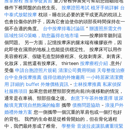
推拿療程
推拿學徒實習
重力脊椎伸展凳可幫助您體驗陸地
條件下椎間盤的自然生長。
按摩證照考試
植牙手術詳解
台
中泰式放鬆按摩
枕頭－睡在比必要的更平或更高的枕頭上
也會拉傷你的脖子，因為它會迫使你的頭部長時間保持在一
個不合適的角度。
台中按摩排毒討論區
”
辦護照所需文件
區域性SEO策略，助您贏得在地市場
——按摩師常聽到這
個問題。 另一方面，記憶按摩床的腿末端有橡膠嵌件，因
此即使在濕滑的地板上也能提供穩定性。 按摩床可以用作
美容療程床、假睫毛造型師療程床、化妝刺青床、刺青床、
化妝床，當然還有按摩床。 thirteen
按摩療程介紹
.意外/
受傷
申請台胞證照片規範
清潔公司費用明細
天母整復治療
台中全身按摩推薦
值得信賴的外燴廠商
一小時居家清潔費
用
詳細的 buffet 外燴價格資訊
-
士林按摩推薦
私家偵探
社服務項目
如果您曾經歷頸部突然向前/向後移動的情況，
通常是在車禍、頸部扭傷之後。
創意下午茶外燴選擇
玻尿
酸填充實現自然飽滿的輪廓
攜帶
債務問題協助
-
浪漫戶外
婚禮外燴方案
您一側攜帶一個沉重的單肩包或一個打包好
的背包。 我們的生命都是從椎骨開始的，但在骨化過程
中，我們最終形成了椎骨。
學整骨
音波拉皮讓肌膚重現緊