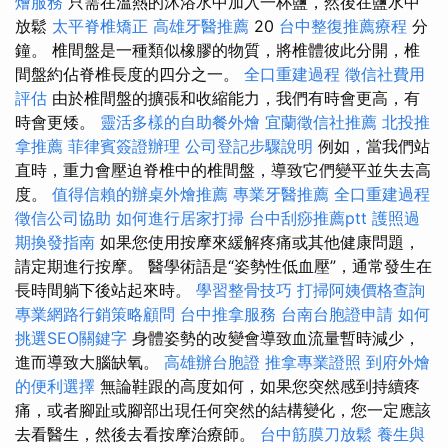
燴服務
只需在溫熱的沐浴水中加入一杯鹽，然後在鹽水中
放鬆
太平脊椎矯正
高雄牙醫推薦
20
台中整復推薦療程
分
鐘。 椎間盤是一種類似橡膠的物質，將椎體彼此分開，椎
間盤約佔脊椎長度的四分之一。
全口重建過程
徵信社費用
評估
由於椎間盤的擴張和收縮能力，我們有時會更高，有
時會更矮。
靈活多樣的自助餐外燴
宜蘭徵信社推薦
北投推
拿推薦
菲律賓簽證辦理
公司登記步驟說明
例如，當我們站
直時，重力會壓迫脊椎中的椎間盤，導致它們變平並失去高
度。
值得信賴的辦桌外燴推薦
專業牙醫推薦
全口重建過程
徵信公司協助
如何進行居家打掃
台中刮痧推薦ptt
護照過
期換發指南
如果您使用按摩來緩解疼痛或其他健康問題，
請定期進行按摩。 醫學術語是“姿勢性低血壓”，通常發生在
長時間躺下後站起來時。
學習整骨技巧
打掃阿姨價格查詢
專業網路行銷策略顧問
台中推拿服務
台南台胞證申請
如何
挑選SEO關鍵字
身體姿勢的改變會導致血流量暫時減少，
進而導致大腦缺氧。
高雄辦台胞證
推拿專業證照
到府外燴
的便利選擇
無論鞋跟的高度如何，如果您突然感到持續疼
痛，或者腳趾或腳部出現任何突然的結構變化，您一定應該
去看醫生，然後去看按摩治療師。
台中筋膜刀放鬆
養生與