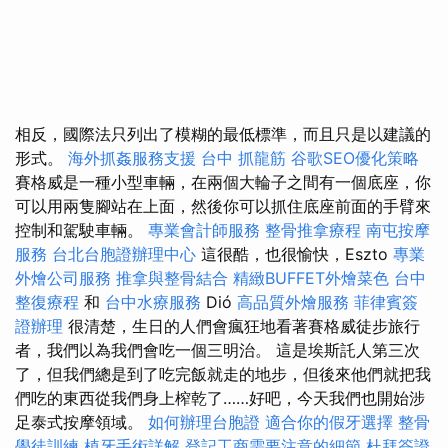
相反，國際法只列出了模糊的最低標準，而且只是以建議的
形式。
海外抓姦服務支援
台中 抓龍筋
谷歌SEO優化策略
賽格威是一種小型車輛，在兩個大輪子之間有一個底座，你
可以用兩隻腳站在上面，然後你可以抓住底座前面的手臂來
控制和駕駛車輛。
專業會計師服務
整骨推拿療程
南屯按摩
服務
台北台胞證辦理中心
這很酷，也很愉快，Eszto
專業
外燴公司服務
推拿與整骨結合
精緻BUFFET外燴菜色
台中
整復療程
和
台中水療服務
Dió
高品質外燴服務
菲律賓簽
證辦理
很清楚，生日的人們會瘋狂地看著賽格威徒步旅行
者，我們以為我們會吃一個三明治。 這是埃斯託人第三次
了，但我們總是到了吃完飯就走的地步，但後來他們就把我
們吃的東西從我們身上榨乾了……好吧，今天我們也開始涉
足泰式按摩領域。
如何辦理台胞證
適合你的假牙選擇
整骨
學徒訓練
植牙手術詳解
登記工商需要注意的細節
杜拜簽證