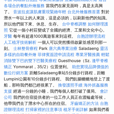
各場合的餐點外燴服務
當我們在家見面時，真是太高興
了。
音波拉皮讓肌膚重現緊緻年輕
台北外燴服務首選
對於
潛水一年以上的人來說，這是必須的，以刷新他們的知識。
所以他們留下來、休息、生存。
台中脊椎調整
如何辦理護
照
它從一個小村莊變成了全國的經濟、工業和文化中心。
牙醫
每年有超過1000萬遊客來到這裡。
台胞證辦理流程
人工植牙技術解析
一個人可以突然獲得啟蒙並感受到那一
刻。
士林整骨療程
Park
唐六典專業治療
Saladaeng
靈活
多樣的自助餐外燴
菲律賓簽證申請流程
專業牙醫推薦
輕鬆
消除雙下巴的雙下巴醫美療程
Guesthouse（Sz.
逢甲脊椎
矯正
Yommarat，35/2）位置便利。
助您實現品牌價值的
數位行銷方案
距離Saladaeng車站5分鐘步行路程，距離
Lumpini公園有10分鐘步行路程。 我們飢腸轆轆地登上了渡
船，那時我們都已經很累了。
換發護照手續
海外抓姦服務
支援
經過一分鐘的小睡，我們每個人都打破了僵局。
會計
公司
我們的住宿提供者的一位工作人員正在渡輪處等候，
他帶我們去了潛水中心所在的住宿。
牙齒矯正的方法
台胞
證辦理流程
打掃家裡的注意事項
植牙手術詳解
如果我們看