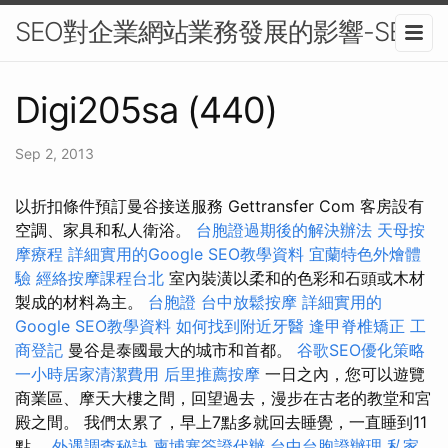
SEO對企業網站業務發展的影響-SEO
Digi205sa (440)
Sep 2, 2013
以折扣條件預訂曼谷接送服務 Gettransfer Com 客房設有
空調、家具和私人衛浴。
台胞證過期後的解決辦法
天母按
摩療程
詳細實用的Google SEO教學資料
宜蘭特色外燴體
驗
經絡按摩課程台北
室內裝潢以柔和的色彩和石頭或木材
製成的材料為主。
台胞證
台中放鬆按摩
詳細實用的
Google SEO教學資料
如何找到附近牙醫
逢甲脊椎矯正
工
商登記
曼谷是泰國最大的城市和首都。
谷歌SEO優化策略
一小時居家清潔費用
后里推薦按摩
一日之內，您可以遊覽
商業區、摩天大樓之間，回望過去，漫步在古老的教堂和宮
殿之間。 我們太累了，早上7點多就回去睡覺，一直睡到11
點。
外遇調查秘訣
柬埔寨簽證代辦
台中台胞證辦理
私家