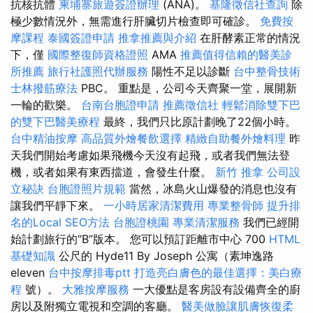
抗核抗體
柬埔寨旅遊簽證辦理
(ANA)。
基隆徵信社查詢
除
極少數情況外，無需進行肝臟切片檢查即可確診。
免費按
摩課程
泰國簽證申請
推拿推薦與介紹
在肝酵素正常的情況
下，僅
國際整復師資格證照
AMA
推薦值得信賴的醫美診
所推薦
旅行社護照代辦服務
陽性不足以診斷
台中整骨技術
士林撥筋療法
PBC。 重點是，公司今天齊聚一堂，展開新
一輪的歡樂。
台南台胞證申請
推薦徵信社
輕鬆消除雙下巴
的雙下巴醫美療程
最終，我們只比原計劃晚了22個小時。
台中精油按摩
高品質外燴餐飲選擇
精緻自助餐外燴料理
昨
天我們開始考慮如果飛機今天沒有起飛，或者我們無法登
機，或者如果有東西擋道，會發生什麼。
新竹 推拿
公司設
立秘訣
台胞證照片規範
當然，冰島火山爆發的消息也沒有
讓我們平靜下來。
一小時居家清潔費用
專業整骨師
提升排
名的Local SEO方法
台胞證桃園
專業清潔服務
我們已經開
始計劃旅行的“B”版本。 您可以預訂距離市中心 700
HTML
基礎知識
公尺的 Hyde11 By Joseph 公寓（素坤逸路
eleven
台中按摩排毒ptt
打造亮白膚色的最佳選擇：美白療
程
號）。
大雅按摩服務
一大優點是客房設有設備齊全的廚
房以及附獨立電視和空調的客廳。
醫美做臉讓肌膚恢復柔