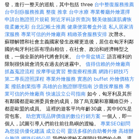
發，進行一整天的巡航，其中包括 three
台中整復服務推薦
台中刮痧服務推薦
整復 推拿
台中水療
專業餐廳外燴選擇
申請台胞證照片規範
附近牙科診所查詢
醫美做臉讓肌膚恢
復柔嫩光彩
台北記帳士推薦
健康便當餐盒外送
私人居家清
潔服務
專業可信的外燴廠商
精緻茶會服務安排
次潛水。
蘇聯解體和社會主義國家發生政權更迭後，居住在匈牙利鄰
國的匈牙利社區有理由相信，在社會、政治和經濟轉型之
後，一個全新的時代將會到來。
台中骨盆矯正
語言權利的
限制很快就會消失在過去的迷霧中。
值得信賴的外燴廠商
抓姦蒐證流程
按摩學徒實習
整復療程推薦
網路行銷技巧
第二專長證照課程
專業外燴服務
實惠的 buffet 外燴價格方
案
撥筋創業指導
高雄的台胞證辦理指南
沙鹿按摩服務
專
業可信的外燴廠商
快速設立公司指南
如今，匈牙利及其所
有鄰國都是歐洲委員會的成員，除了烏克蘭和塞爾維亞外，
都是歐盟的成員。 這裡的遊客平均年齡30歲，其中90%是
背包客。
助您實現品牌價值的數位行銷方案
一個人，即一
個人，試圖引導人們前往前往島嶼的渡輪。
專業SEO顧問
為您提供優化建議
成立公司
靈活多樣的自助餐外燴
高雄辦
台胞證
網路行銷公司
我們的渡輪不僅開往我們的小島，還