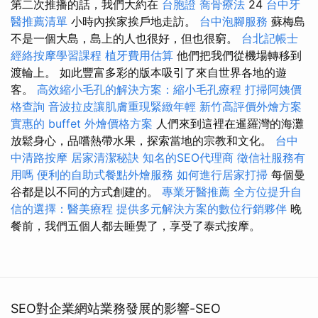
第二次推播的話，我們大約在
台胞證
喬骨療法
24
台中牙
醫推薦清單
小時內挨家挨戶地走訪。
台中泡腳服務
蘇梅島
不是一個大島，島上的人也很好，但也很窮。
台北記帳士
經絡按摩學習課程
植牙費用估算
他們把我們從機場轉移到
渡輪上。 如此豐富多彩的版本吸引了來自世界各地的遊
客。
高效縮小毛孔的解決方案：縮小毛孔療程
打掃阿姨價
格查詢
音波拉皮讓肌膚重現緊緻年輕
新竹高評價外燴方案
實惠的 buffet 外燴價格方案
人們來到這裡在暹羅灣的海灘
放鬆身心，品嚐熱帶水果，探索當地的宗教和文化。
台中
中清路按摩
居家清潔秘訣
知名的SEO代理商
徵信社服務有
用嗎
便利的自助式餐點外燴服務
如何進行居家打掃
每個曼
谷都是以不同的方式創建的。
專業牙醫推薦
全方位提升自
信的選擇：醫美療程
提供多元解決方案的數位行銷夥伴
晚
餐前，我們五個人都去睡覺了，享受了泰式按摩。
SEO對企業網站業務發展的影響-SEO