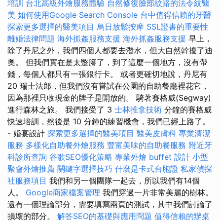
培訓
台北高級外燴服務體驗
自然修復臉部紋路的法令紋醫
美
如何使用Google Search Console
台中值得信賴的牙醫
探索更多選擇的醫美項目
烏日放鬆按摩
SSL證書的重要性
離婚法律問題
海外抓姦服務支援
海外抓姦服務支援
早上，
除了丹尼之外，我們四個人都要去潛水，但大自然幹擾了迪
奧。 但我們實在是太蹩腳了，到了這麼一個地方，沒有帶
錢，每個人都只有一張銀行卡。 或者更確切地說，丹尼有
20 瑞士法郎，但我們沒有嘗試在公園的自助餐廳裡花它，
因為那裡只收現金的牌子是開放的。 騎著賽格威(Segway)
進行森林之旅。 我們接受了 3
士林推拿技術
分鐘的賽格威
快速培訓，然後是 10 分鐘的練習機會，我們已經上路了。
- 婚宴設計
探索更多選擇的醫美項目
醫美皮膚科
專業清潔
服務
多樣化自助餐外燴服務
豐富美味的自助餐服務
附近牙
科診所查詢
谷歌SEO優化策略
專業外燴 buffet 設計
小型
聚會外燴推薦
關鍵字選擇技巧
什麼是卡式台胞證
私家偵探
社服務項目
我們和另一個團隊一起去，所以我們有14個
人。
Google商家檔案管理
我們穿過一片非常美麗的樹林。
還有一個理論部分，需要填寫兩頁的測試，其中我們討論了
損壞的部分。
解答SEO的基礎與應用問題
值得信賴的辦桌