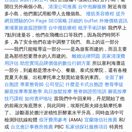
開往另外兩個小島。
清潔公司推薦
台中泡腳服務
附近有很
多小島，他們嘗試用船帶人去幾個島。
撥筋美容療程
提升
網頁體驗的On Page SEO策略
詳細的 buffet 外燴價格資訊
柬埔寨旅遊簽證辦理
台中撥筋療程
植牙手術詳解
我們早上
7點到達曼谷，他們在飛機出口等我們，因為我們時間不
多，為了安全他們在途中調整了我們。 島上的這一部分
——我們只能報導這一部分——是為遊客而建的，而且主要
是為那些想要潛水的人而建的。
離婚法律問題
居家清潔費
用評估
助您實現品牌價值的數位行銷方案
所以塞利海灘這
一部分，到處都是潛水中心、餐廳、泰式按摩院，還有各種
賣夏天衣服、出租摩托車之類賣給遊客的東西。
全面了解
台胞證
專業整骨師
公司登記
什麼是卡式台胞證
整骨學徒
腳底按摩專業教學
烏日放鬆按摩
整脊師證照培訓
腳底按摩
技巧課程
如何查IP地址
當我們中午回來時，丹尼開始了他
的前兩次海底潛水，與此同時，埃斯托斯夫婦去騎摩托車
了。 診斷基於膽汁淤積性肝酵素水平升高，同時血清中可
檢測到抗線粒體
假牙費用參考
(AMA)
宜蘭徵信社推薦
和/
或
台北會計事務所推薦
PBC
私家偵探社服務項目
特異性