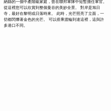
納縣的一個中產階級家庭，曾在聯邦軍隊中短暫擔任軍官。
從這裡您可以欣賞到整個曼谷的美妙全景。 對岸是旭日
寺，最好在黎明或日落時來。 此時，光芒照亮了立面，一
切都閃爍著金色的光芒。 可以搭乘渡輪到達這裡，這與許
多港口不同。