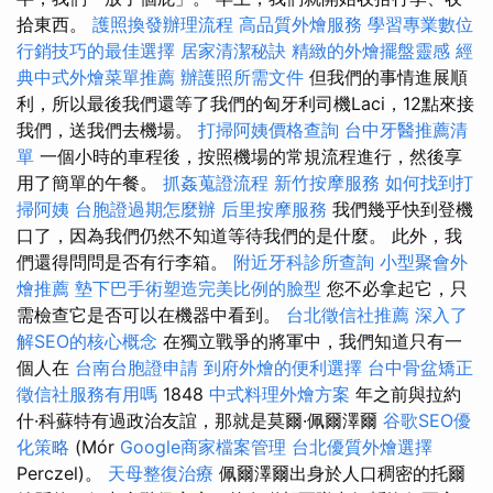
拾東西。
護照換發辦理流程
高品質外燴服務
學習專業數位
行銷技巧的最佳選擇
居家清潔秘訣
精緻的外燴擺盤靈感
經
典中式外燴菜單推薦
辦護照所需文件
但我們的事情進展順
利，所以最後我們還等了我們的匈牙利司機Laci，12點來接
我們，送我們去機場。
打掃阿姨價格查詢
台中牙醫推薦清
單
一個小時的車程後，按照機場的常規流程進行，然後享
用了簡單的午餐。
抓姦蒐證流程
新竹按摩服務
如何找到打
掃阿姨
台胞證過期怎麼辦
后里按摩服務
我們幾乎快到登機
口了，因為我們仍然不知道等待我們的是什麼。 此外，我
們還得問問是否有行李箱。
附近牙科診所查詢
小型聚會外
燴推薦
墊下巴手術塑造完美比例的臉型
您不必拿起它，只
需檢查它是否可以在機器中看到。
台北徵信社推薦
深入了
解SEO的核心概念
在獨立戰爭的將軍中，我們知道只有一
個人在
台南台胞證申請
到府外燴的便利選擇
台中骨盆矯正
徵信社服務有用嗎
1848
中式料理外燴方案
年之前與拉約
什·科蘇特有過政治友誼，那就是莫爾·佩爾澤爾
谷歌SEO優
化策略
(Mór
Google商家檔案管理
台北優質外燴選擇
Perczel)。
天母整復治療
佩爾澤爾出身於人口稠密的托爾