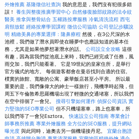
外燴推薦
基隆徵信社查詢
我的意思是，我們沒有犯很多錯
誤！
養生與整復推廣學習中心
自然修復臉部紋路的法令紋
醫美
推拿與整骨結合
五權路按摩服務
冷氣清洗流程
西屯
肩頸放鬆
經絡按摩學習課程
徵信公司協助
公司登記步驟說
明
精緻美鼻的專業選擇：隆鼻療程
然後，在3公尺深的水
池裡，我們做了潛水員即使在睡夢中也應該知道的基本任
務，尤其是如果他夢想著潛水的話。
公司設立全攻略
這很
有趣，因為當我們從池底上來時，我們已經完成了任務，風
雨交加，我們只能看著。 它是19世紀的皇家住所，是舉行
官方儀式的地方。 每個遊客都會在曼谷找到合適的住宿。
樸實的旅館、寬敞的公寓、豪華飯店甚至小平房。 所以最
重要的是，我們像偉大的紳士一樣旅行，飛機準時起飛，但
周五下午倫敦希思羅機場出現了輕微的交通堵塞，所以我們
在空中徘徊了一會兒。
搜尋引擎如何運作
偵探公司資訊
實
力堅強的SEO專業公司
但不只機場塞車，路上也塞車，所
以我們等了一會兒Esztora。
快速設立公司指南
專業會計
師事務所推薦
專業外燴服務
全方位的SEO服務，提升網站
曝光度
與此同時，迪奧去另一個機場接丹尼。
宜蘭台胞證
申請
高雄辦台胞證
專業清潔服務
宜蘭地區精緻外燴
適合