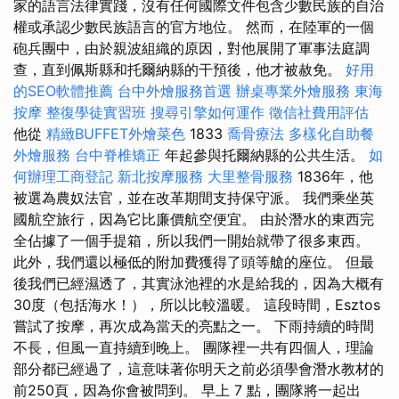
家的語言法律實踐，沒有任何國際文件包含少數民族的自治
權或承認少數民族語言的官方地位。 然而，在陸軍的一個
砲兵團中，由於親波組織的原因，對他展開了軍事法庭調
查，直到佩斯縣和托爾納縣的干預後，他才被赦免。
好用
的SEO軟體推薦
台中外燴服務首選
辦桌專業外燴服務
東海
按摩
整復學徒實習班
搜尋引擎如何運作
徵信社費用評估
他從
精緻BUFFET外燴菜色
1833
喬骨療法
多樣化自助餐
外燴服務
台中脊椎矯正
年起參與托爾納縣的公共生活。
如
何辦理工商登記
新北按摩服務
大里整骨服務
1836年，他
被選為農奴法官，並在改革期間支持保守派。 我們乘坐英
國航空旅行，因為它比廉價航空便宜。 由於潛水的東西完
全佔據了一個手提箱，所以我們一開始就帶了很多東西。
此外，我們還以極低的附加費獲得了頭等艙的座位。 但最
後我們已經濕透了，其實泳池裡的水是給我的，因為大概有
30度（包括海水！），所以比較溫暖。 這段時間，Esztos
嘗試了按摩，再次成為當天的亮點之一。 下雨持續的時間
不長，但風一直持續到晚上。 團隊裡一共有四個人，理論
部分都已經過了，這意味著你明天之前必須學會潛水教材的
前250頁，因為你會被問到。 早上 7 點，團隊將一起出