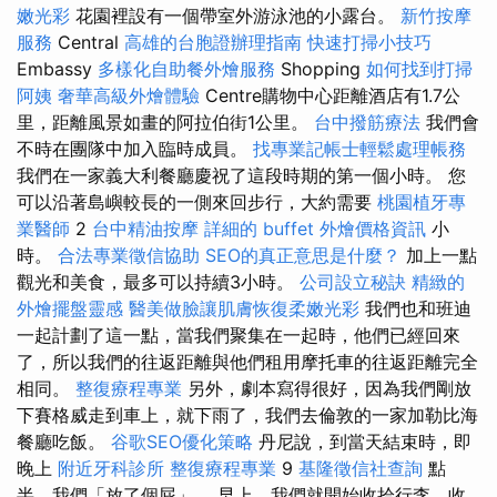
嫩光彩
花園裡設有一個帶室外游泳池的小露台。
新竹按摩
服務
Central
高雄的台胞證辦理指南
快速打掃小技巧
Embassy
多樣化自助餐外燴服務
Shopping
如何找到打掃
阿姨
奢華高級外燴體驗
Centre購物中心距離酒店有1.7公
里，距離風景如畫的阿拉伯街1公里。
台中撥筋療法
我們會
不時在團隊中加入臨時成員。
找專業記帳士輕鬆處理帳務
我們在一家義大利餐廳慶祝了這段時期的第一個小時。 您
可以沿著島嶼較長的一側來回步行，大約需要
桃園植牙專
業醫師
2
台中精油按摩
詳細的 buffet 外燴價格資訊
小
時。
合法專業徵信協助
SEO的真正意思是什麼？
加上一點
觀光和美食，最多可以持續3小時。
公司設立秘訣
精緻的
外燴擺盤靈感
醫美做臉讓肌膚恢復柔嫩光彩
我們也和班迪
一起計劃了這一點，當我們聚集在一起時，他們已經回來
了，所以我們的往返距離與他們租用摩托車的往返距離完全
相同。
整復療程專業
另外，劇本寫得很好，因為我們剛放
下賽格威走到車上，就下雨了，我們去倫敦的一家加勒比海
餐廳吃飯。
谷歌SEO優化策略
丹尼說，到當天結束時，即
晚上
附近牙科診所
整復療程專業
9
基隆徵信社查詢
點
半，我們「放了個屁」。 早上，我們就開始收拾行李、收