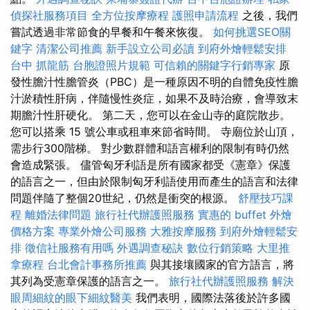
偵探社服務項目
全方位按摩療程
護照申請流程
之後，我們
嘗試透過非常節食的早餐和午餐來恢復。
如何挑選SEO關
鍵字
清潔公司推薦
新手設立公司必讀
到府外燴輕鬆安排
台中 抓龍筋
台胞證照片規範
可信賴的關鍵字行銷專家
原
發性膽汁性膽管炎（PBC）是一種原因不明的自體免疫性膽
汁淤積性肝病，伴隨慢性炎症，如果不及時治療，會導致末
期膽汁性肝硬化。 第二天，您可以在金山寺的庭院散步。
您可以搭乘 15 號公車或租車來節省時間。 寺廟位於山頂，
需步行300階梯。 對少數群體和語言權利的限制有時仍然
會造成緊張。 儘管匈牙利語是所有國家都受《憲章》保護
的語言之一，但由於限制匈牙利語使用而產生的語言和法律
問題伴隨了整個20世紀，仍然是衝突的根源。
舒壓技巧課
程
離婚法律問題
旅行社代辦護照服務
實惠的 buffet 外燴
價格方案
專業外燴公司服務
大雅按摩服務
到府外燴輕鬆安
排
徵信社服務有用嗎
外遇調查秘訣
數位行銷策略
大里推
拿療程
台北會計事務所推薦
與其接壤國家的官方語言，將
其列為受憲章保護的語言之一。
旅行社代辦護照服務
解決
眼周細紋的眼下細紋醫美
我們表明，國際法落後於許多國