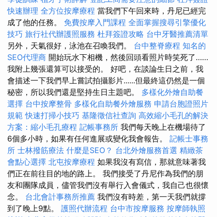
快速辦理
全方位按摩療程
當我們下午回來時，丹尼已經完
成了他的任務。
免費按摩入門課程
全面掌握搜尋引擎優化
技巧
旅行社代辦護照服務
杜拜簽證攻略
台中牙醫推薦清單
另外，天氣很好，泳池在召喚我們。
台中整脊療程
知名的
SEO代理商
開始玩水下相機，然後回頭看照片時笑死了……
我附上幾張還算可以接受的。 好吧，在談論生日之前，我
會描述一下我們早上嘗試拍攝影片......但最終這仍然是一個
秘密，所以我們還是堅持生日主題吧。
多樣化外燴自助餐
選擇
台中按摩整骨
多樣化自助餐外燴服務
申請台胞證照片
規範
快速打掃小技巧
基隆徵信社查詢
高效縮小毛孔的解決
方案：縮小毛孔療程
記帳事務所
我們每天晚上在機場待了
6個多小時，如果有任何進展或變化我會報告。
記帳士事務
所
士林撥筋療法
什麼是SEO？
台北外燴服務首選
精緻茶
會點心選擇
北屯按摩療程
如果我沒有寫信，那就意味著我
們正在前往目的地的路上。 我們接受了丹尼作為我們的朋
友和團隊成員，儘管我們沒有舉行入會儀式，我自己也很懷
念。
台北會計事務所推薦
我們沒有時差，第一天我們就撐
到了晚上9點。
護照代辦流程
台中市按摩服務
按摩師執照