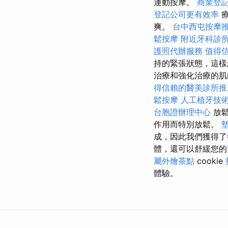
運動按摩。
商業登
登記公司更有效率
療
爽。
台中西屯按摩
鬆按摩
附近牙科診
護照代辦服務
值得
持的緊張狀態，這樣
治療和強化治療的肌
得信賴的醫美診所推
鬆按摩
人工植牙技
台胞證辦理中心
放鬆
作用而特別放鬆。
成，因此我們獲得
體，還可以舒緩您
屬外燴茶點
cookie
體驗。