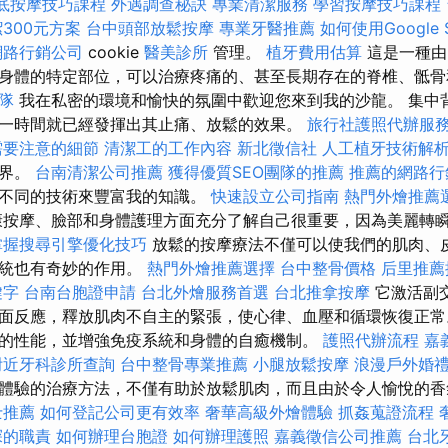
底按摩技巧課程
外遇調查秘訣
專業清潔服務
學習按摩技巧課程
300元方案
台中頭部放鬆按摩
專業牙醫推薦
如何使用Google Se
網路行銷公司
cookie
醫美診所
管理。
植牙費用估算
這是一種由
身體的特定部位，可以治療疼痛的、甚至長期存在的脊椎、骶
隊
我在私密的環境和愉快的氛圍中歡迎您來到我的沙龍。 集中
一時間就已經發揮出其止痛、放鬆的效果。
旅行社護照代辦服
需要注意的細節
清潔工的工作內容
新北徵信社
人工植牙技術解
世界。
台南清潔公司推薦
獲得優質SEO團隊的推薦
推薦的網路行
用不同的技術來豐富我的知識。
快速設立公司指南
熱門外燴推薦
康按摩、臉部和身體護理方面充分了解自己很重要，因為美麗轉
掌握搜尋引擎優化技巧
放鬆的按摩療法不僅可以使我們的肌肉、
系統也有奇妙的作用。
熱門外燴推薦選擇
台中整骨價格
后里推
鍵字
台南台胞證申請
台北外燴服務首選
台北推拿按摩
它激活副
面反應，釋放肌肉不自主的緊張，使心律、血壓和循環恢復正常
的性能，並增強免疫系統和身體的自癒機制。
護照代辦流程
嘉
附近牙科診所查詢
台中整骨專業推薦
小腿放鬆按摩
浪漫戶外婚
體驗的治療方法，不僅有助於放鬆肌肉，而且由於令人愉悅的香
士推薦
如何登記公司更有效率
奢華高級外燴體驗
抓姦蒐證流程
探的職責
如何辦理台胞證
如何辦理護照
嘉義徵信公司推薦
台北