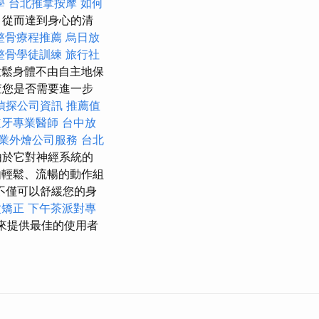
學
台北推拿按摩
如何
，從而達到身心的清
整骨療程推薦
烏日放
整骨學徒訓練
旅行社
鬆身體不由自主地保
查您是否需要進一步
偵探公司資訊
推薦值
植牙專業醫師
台中放
業外燴公司服務
台北
由於它對神經系統的
輕鬆、流暢的動作組
不僅可以舒緩您的身
盆矯正
下午茶派對專
來提供最佳的使用者