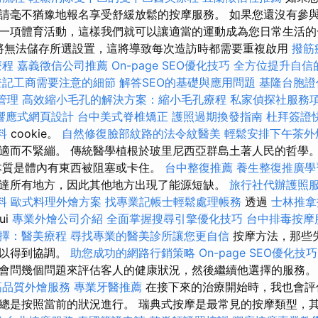
請毫不猶豫地報名享受舒緩放鬆的按摩服務。 如果您還沒有參
一項體育活動，這樣我們就可以讓適當的運動成為您日常生活的
，我們將無法儲存所選設置，這將導致每次造訪時都需要重複啟用
撥筋
療程
嘉義徵信公司推薦
On-page SEO優化技巧
全方位提升自信
登記工商需要注意的細節
解答SEO的基礎與應用問題
基隆台胞證
案管理
高效縮小毛孔的解決方案：縮小毛孔療程
私家偵探社服務
響應式網頁設計
台中美式脊椎矯正
護照過期換發指南
杜拜簽證
料
cookie。
自然修復臉部紋路的法令紋醫美
輕鬆安排下午茶外
適而不緊繃。 傳統醫學植根於玻里尼西亞群島土著人民的哲學
本質是體內有東西被阻塞或卡住。
台中整復推薦
養生整復推廣學
達所有地方，因此其他地方出現了能源短缺。
旅行社代辦護照
料
歐式料理外燴方案
找專業記帳士輕鬆處理帳務
透過
士林推拿
ui
專業外燴公司介紹
全面掌握搜尋引擎優化技巧
台中排毒按摩
擇：醫美療程
尋找專業的醫美診所讓您更自信
按摩方法，那些
可以得到協調。
助您成功的網路行銷策略
On-page SEO優化技巧
會問幾個問題來評估客人的健康狀況，然後繼續他選擇的服務
高品質外燴服務
專業牙醫推薦
在接下來的治療開始時，我也會評
總是按照當前的狀況進行。 瑞典式按摩是最常見的按摩類型，