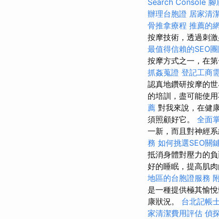
Search Console
腳
辦理台胞證
居家清潔
骨推拿療程
推薦的
按摩技術，透過刺激
最值得信賴的SEO團
按摩方式之一，在第
抓姦蒐證
登記工商
認真地鑽研按摩的
的培訓，盡可能使
薦
對我來說，在健
須照顧好它。
全面
一新，而且對神經
務
如何挑選SEO關
抵消身體對壓力的負
好的睡眠，提高肌肉
地區的台胞證服務
是一種提供極其愉悅
康狀況。
台北記帳
家清潔費用評估
偵