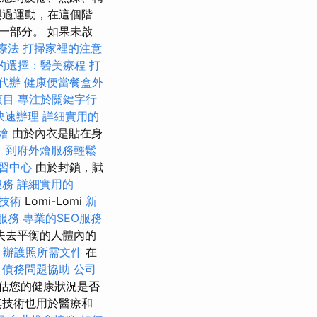
與過運動，在這個階
一部分。 如果未啟
療法
打掃家裡的注意
的選擇：醫美療程
打
代辦
健康便當餐盒外
項目
專注於關鍵字行
快速辦理
詳細實用的
燴
由於內衣是貼在身
。
到府外燴服務輕鬆
習中心
由於封鎖，賦
服務
詳細實用的
技術
Lomi-Lomi
新
服務
專業的SEO服務
失去平衡的人體內的
辦護照所需文件
在
。
債務問題協助
公司
估您的健康狀況是否
其技術也用於醫療和