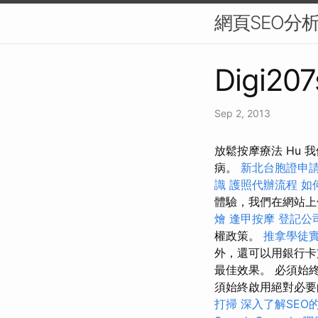
網頁SEO分
Digi207
Sep 2, 2013
放鬆按摩療法 Hu
病。
新北台胞證申
識
護照代辦流程
如何
體驗，我們在網站
燴
逢甲按摩
登記公
權政策。
推拿學徒
外，還可以用銀行卡
最佳效果。 必須始終
須始終啟用絕對必要的
打掃
深入了解SEO