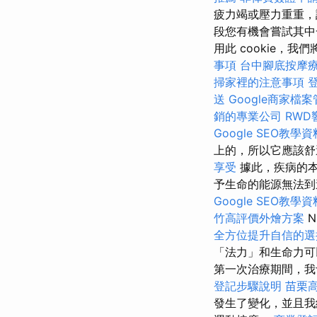
疲力竭或壓力重重，
段您有機會嘗試其中
用此 cookie
事項
台中腳底按摩
掃家裡的注意事項
送
Google商家檔
銷的專業公司
RWD
Google SEO教學資
上的，所以它應該舒
享受
據此，疾病的
予生命的能源無法到
Google SEO教學資
竹高評價外燴方案
N
全方位提升自信的選
「法力」和生命力
第一次治療期間，我
登記步驟說明
苗栗
發生了變化，並且我