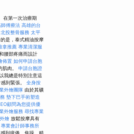
在第一次治療期
筋師傅療法
高雄的台
北投整骨服務
太平
同的是，泰式精油按摩
推拿推薦
專業清潔服
和腰部疼痛而設計
燴佈置
如何申請台胞
的肌肉。
申請台胞證
以我總是特別注意這
會感到緊張。
全身按
業外燴團隊
由於其礦
務
墊下巴手術塑造
SEO顧問為您提供優
業外燴服務
尋找專業
外燴
放鬆按摩具有
。
專業會計師事務所
感到疲倦、焦躁、精