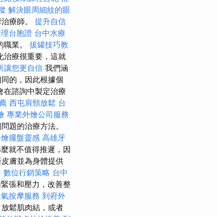
蹤
解決眼周細紋的眼
按摩治療師。
提升自信
辦理台胞證
台中水療
的職業。
拔罐技巧教
化治療很重要，這就
所讓您更自信
我們涵
相同的，因此根據個
會在諮詢中製定治療
薦
西屯肩頸放鬆
台
燴
專業外燴公司服務
個問題的治療方法。
外燴擺盤靈感
高雄牙
那麼就不值得推遲，因
新皮膚並為身體提供
務
數位行銷策略
台中
緊張和壓力，改善整
脹氣按摩服務
到府外
、放鬆肌肉結，或者