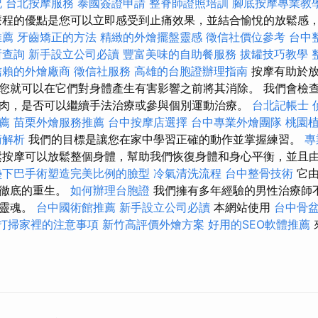
記
台北按摩服務
泰國簽證申請
整脊師證照培訓
腳底按摩專業教
程的優點是您可以立即感受到止痛效果，並結合愉悅的放鬆感
推薦
牙齒矯正的方法
精緻的外燴擺盤靈感
徵信社價位參考
台中
所查詢
新手設立公司必讀
豐富美味的自助餐服務
拔罐技巧教學
信賴的外燴廠商
徵信社服務
高雄的台胞證辦理指南
按摩有助於放
您就可以在它們對身體產生有害影響之前將其消除。 我們會檢
肉，是否可以繼續手法治療或參與個別運動治療。
台北記帳士
薦
苗栗外燴服務推薦
台中按摩店選擇
台中專業外燴團隊
桃園
術解析
我們的目標是讓您在家中學習正確的動作並掌握練習。
專
按摩可以放鬆整個身體，幫助我們恢復身體和身心平衡，並且
墊下巴手術塑造完美比例的臉型
冷氣清洗流程
台中整骨技術
它由
了徹底的重生。
如何辦理台胞證
我們擁有多年經驗的男性治療師
的靈魂。
台中國術館推薦
新手設立公司必讀
本網站使用
台中骨
打掃家裡的注意事項
新竹高評價外燴方案
好用的SEO軟體推薦