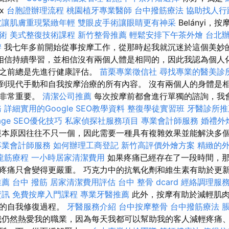
ix
台胞證辦理流程
桃園植牙專業醫師
台中撥筋療法
協助找人行
皮讓肌膚重現緊緻年輕
雙眼皮手術讓眼睛更有神采
Belányi，
術
美式整復技術課程
新竹整骨推薦
輕鬆安排下午茶外燴
台北
辦
我七年多前開始從事按摩工作，從那時起我就沉迷於這個美妙
相信持續學習，並相信沒有兩個人體是相同的，因此我認為個人
療之前總是先進行健康評估。
苗栗專業徵信社
尋找專業的醫美診
到現代手動和自我按摩治療的所有內容。 沒有兩個人的身體是
案非常重要。
清潔公司推薦
每次按摩前都會進行單獨的諮詢，我
務
詳細實用的Google SEO教學資料
整復學徒實習班
牙醫診所推
age SEO優化技巧
私家偵探社服務項目
專業會計師服務
婚禮外
本原因往往不只一個，因此需要一種具有複雜效果並能解決多
專業會計師服務
如何辦理工商登記
新竹高評價外燴方案
精緻的
龍筋療程
一小時居家清潔費用
如果疼痛已經存在了一段時間，
疼痛只會變得更嚴重。 巧克力中的抗氧化劑和維生素有助於更
推薦
台中 撥筋
居家清潔費用評估
台中 整骨 dcard
經絡調理服
資訊
免費按摩入門課程
專業牙醫推薦
此外，按摩有助於減輕肌肉
體的自我修復過程。
牙醫服務介紹
台中按摩整骨
台中撥筋療法
仍然熱愛我的職業，因為每天我都可以幫助我的客人減輕疼痛