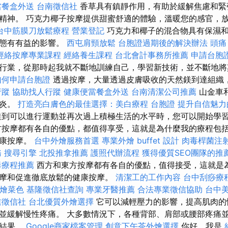
當餐盒外送
台南徵信社
香草具有鎮靜作用，有助於緩解焦慮和緊
精神。 巧克力椰子按摩提供甜蜜舒適的體驗，溫暖您的感官，
台中筋膜刀放鬆療程
營業登記
巧克力和椰子的混合物具有保濕
狀態有有益的影響。
西屯肩頸放鬆
台胞證過期後的解決辦法
頭痛
經絡按摩專業課程
經絡養生課程
台北會計事務所推薦
申請台胞
行業，從那時起我就不斷地訓練自己，學習新技術，並不斷地將
如何申請台胞證
透過按摩，大量透過皮膚吸收的天然鎂到達組織
行蹤
協助找人行蹤
健康便當餐盒外送
台南清潔公司推薦
山金車
發炎。
打造亮白膚色的最佳選擇：美白療程
台胞證
提升自信魅力
到可以進行運動並再次過上積極生活的水平時，您可以開始學
方按摩都有各自的優點，都值得享受，這就是為什麼我的療程包
健康按摩。
台中外燴服務首選
專業外燴 buffet 設計
肉毒桿菌注
務
搜尋引擎
北投推拿推薦
護照代辦流程
獲得優質SEO團隊的推
毒療程推薦
西方和東方按摩都有各自的優點，值得接受，這就是
摩和促進徹底放鬆的健康按摩。
清潔工的工作內容
台中刮痧療
外燴菜色
基隆徵信社查詢
專業牙醫推薦
合法專業徵信協助
台中
業徵信社
台北優質外燴選擇
它可以減輕壓力的影響，提高肌肉的
並緩解慢性疼痛。 大多數情況下，各種背部、肩部或腰部疼痛
的結果。
Google商家檔案管理
創意下午茶外燴選擇
你好，我是