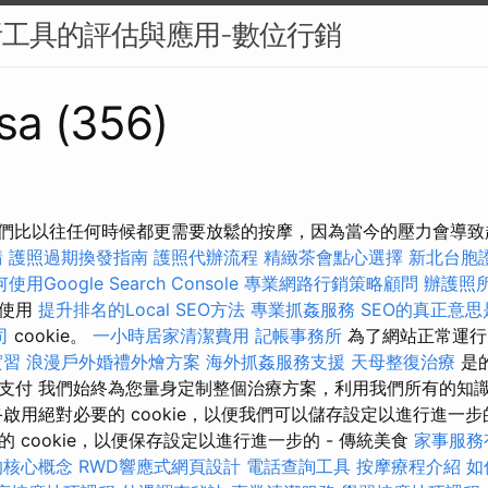
析工具的評估與應用-數位行銷
sa (356)
 我們比以往任何時候都更需要放鬆的按摩，因為當今的壓力會導
請
護照過期換發指南
護照代辦流程
精緻茶會點心選擇
新北台胞
使用Google Search Console
專業網路行銷策略顧問
辦護照
上使用
提升排名的Local SEO方法
專業抓姦服務
SEO的真正意
司
cookie。
一小時居家清潔費用
記帳事務所
為了網站正常運行
實習
浪漫戶外婚禮外燴方案
海外抓姦服務支援
天母整復治療
是的
支付 我們始終為您量身定制整個治療方案，利用我們所有的知
啟用絕對必要的 cookie，以便我們可以儲存設定以進行進一步的 c
 cookie，以便保存設定以進行進一步的 - 傳統美食
家事服務
的核心概念
RWD響應式網頁設計
電話查詢工具
按摩療程介紹
如