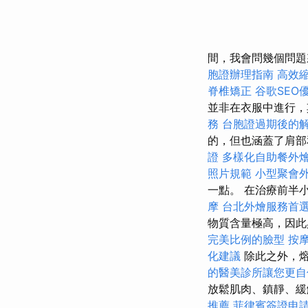
間，我會問幾個問題
胞證辦理指南
高效
脊椎矯正
谷歌SEO
並非在衣服中進行
務
台胞證過期後的
的，但也涵蓋了肩部
證
多樣化自助餐外
照片規範
小型聚會
一點。 在治療前半
摩
台北外燴服務首
物質含量極高，因
完美比例的臉型
按
化建議
除此之外，
的醫美診所讓您更自
放鬆肌肉、鎮靜、緩
推薦
菲律賓簽證申