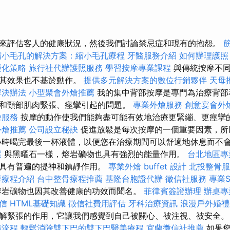
來評估客人的健康狀況，然後我們討論禁忌症和現有的抱怨。
縮小毛孔的解決方案：縮小毛孔療程
牙醫服務介紹
如何辦理護照
優化策略
旅行社代辦護照服務
學習按摩專業課程
與傳統按摩不
，其效果也不基於動作。
提供多元解決方案的數位行銷夥伴
天母
解決辦法
小型聚會外燴推薦
我的集中背部按摩是專門為治療背部
和頸部肌肉緊張、痙攣引起的問題。
專業外燴服務
創意宴會外
燴服務
按摩的動作使我們能夠盡可能有效地治療更緊繃、更痙攣
外燴推薦
公司設立秘訣
促進放鬆是每次按摩的一個重要因素，所
小時喝完最後一杯液體，以便您在治療期間可以舒適地休息而不
選
與黑曜石一樣，熔岩礦物也具有強烈的能量作用。
台北地區專
此具有普遍的提神和鎮靜作用。
專業外燴 buffet 設計
北投整骨服
摩療程介紹
台中整骨療程推薦
基隆台胞證代辦
徵信社服務
專業
熔岩礦物也因其改善健康的功效而聞名。
菲律賓簽證辦理
辦桌專
信
HTML基礎知識
徵信社費用評估
牙科治療資訊
浪漫戶外婚禮
解緊張的作用，它讓我們感覺到自己被關心、被注視、被安全
請流程
輕鬆消除雙下巴的雙下巴醫美療程
宜蘭徵信社推薦
如果您