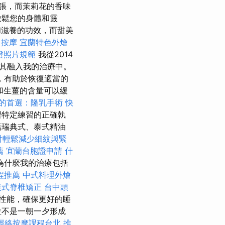
張，而茉莉花的香味
放鬆您的身體和靈
和滋養的功效，而甜美
 按摩
宜蘭特色外燴
證照片規範
我從2014
其融入我的治療中。
，有助於恢復適當的
和生薑的含量可以緩
的首選：隆乳手術
快
習特定練習的正確執
括瑞典式、泰式精油
射輕鬆減少細紋與緊
薦
宜蘭台胞證申請
什
為什麼我的治療包括
程推薦
中式料理外燴
美式脊椎矯正
台中頭
性能，確保更好的睡
並不是一朝一夕形成
經絡按摩課程台北
推