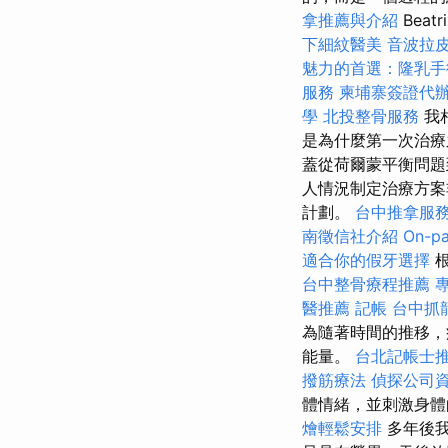
拿推薦與介紹
Beatr
下細紋醫美
音波拉
魅力的首選：隆乳手
服務
柬埔寨簽證代
學
北投整骨服務
我
是為什麼第一次治
蓋從荷爾蒙平衡問題
人情況制定治療方
計劃。
台中推拿服
南徵信社介紹
On-p
適合你的假牙選擇
根
台中整骨療程推薦
醫推薦
記帳
台中抓
為隨著時間的推移，
能量。
台北記帳士
撥筋療法
偵探公司
體情緒，並刺激身
燴輕鬆安排
多年後我