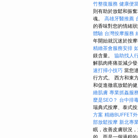
竹整復服務
健康便
則有助於放鬆和振奮
魂。
高雄牙醫推薦
的香味對您的情緒
體驗
台灣按摩服務
年開始就沉迷於按摩
精緻茶會服務安排
鎂含量。
協助找人
解肌肉疼痛並減少
速打掃小技巧
當您達
行方式。 西方和東
和促進徹底放鬆的
緻肌膚
專業抓姦服
麼是SEO？
台中排
瑞典式按摩、泰式按
方案
精緻BUFFET
部放鬆按摩
新北專
眠，改善皮膚狀況，
的，而是一個過程