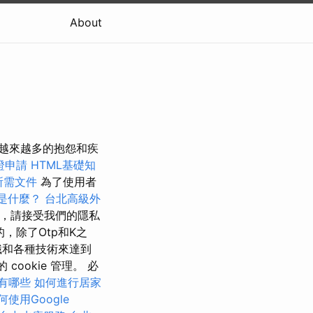
About
致越來越多的抱怨和疾
證申請
HTML基礎知
所需文件
為了使用者
思是什麼？
台北高級外
，請接受我們的隱私
，除了Otp和K之
識和各種技術來達到
ookie 管理。 必
有哪些
如何進行居家
何使用Google