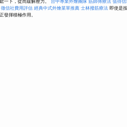
放鬆一下，從而緩解壓力。
台中專業外燴團隊
筋師傅療法
值得信
徵信社費用評估
經典中式外燴菜單推薦
士林撥筋療法
即使是按
正發揮積極作用。