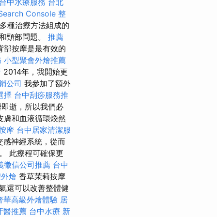
台中水療服務
台北
arch Console
整
多種治療方法組成的
骨和頸部問題。
推薦
背部按摩是最有效的
務
小型聚會外燴推薦
析
2014年，我開始更
銷公司
我參加了額外
選擇
台中刮痧服務推
瞬即逝，所以我們必
皮膚和血液循環煥然
薦按摩
台中居家清潔服
交感神經系統，從而
。 此療程可確保更
義徵信公司推薦
台中
禮外燴
香草茉莉按摩
氣還可以改善整體健
奢華高級外燴體驗
居
牙醫推薦
台中水療
新