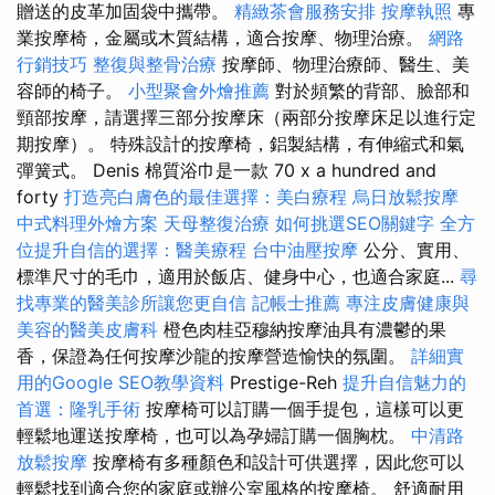
贈送的皮革加固袋中攜帶。
精緻茶會服務安排
按摩執照
專
業按摩椅，金屬或木質結構，適合按摩、物理治療。
網路
行銷技巧
整復與整骨治療
按摩師、物理治療師、醫生、美
容師的椅子。
小型聚會外燴推薦
對於頻繁的背部、臉部和
頸部按摩，請選擇三部分按摩床（兩部分按摩床足以進行定
期按摩）。 特殊設計的按摩椅，鋁製結構，有伸縮式和氣
彈簧式。 Denis 棉質浴巾是一款 70 x a hundred and
forty
打造亮白膚色的最佳選擇：美白療程
烏日放鬆按摩
中式料理外燴方案
天母整復治療
如何挑選SEO關鍵字
全方
位提升自信的選擇：醫美療程
台中油壓按摩
公分、實用、
標準尺寸的毛巾，適用於飯店、健身中心，也適合家庭...
尋
找專業的醫美診所讓您更自信
記帳士推薦
專注皮膚健康與
美容的醫美皮膚科
橙色肉桂亞穆納按摩油具有濃鬱的果
香，保證為任何按摩沙龍的按摩營造愉快的氛圍。
詳細實
用的Google SEO教學資料
Prestige-Reh
提升自信魅力的
首選：隆乳手術
按摩椅可以訂購一個手提包，這樣可以更
輕鬆地運送按摩椅，也可以為孕婦訂購一個胸枕。
中清路
放鬆按摩
按摩椅有多種顏色和設計可供選擇，因此您可以
輕鬆找到適合您的家庭或辦公室風格的按摩椅。 舒適耐用