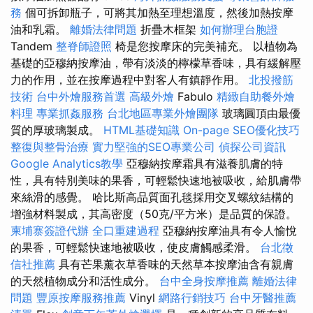
務
個可拆卸瓶子，可將其加熱至理想溫度，然後加熱按摩
油和乳霜。
離婚法律問題
折疊木框架
如何辦理台胞證
Tandem
整脊師證照
椅是您按摩床的完美補充。 以植物為
基礎的亞穆納按摩油，帶有淡淡的檸檬草香味，具有緩解壓
力的作用，並在按摩過程中對客人有鎮靜作用。
北投撥筋
技術
台中外燴服務首選
高級外燴
Fabulo
精緻自助餐外燴
料理
專業抓姦服務
台北地區專業外燴團隊
玻璃圓頂由最優
質的厚玻璃製成。
HTML基礎知識
On-page SEO優化技巧
整復與整骨治療
實力堅強的SEO專業公司
偵探公司資訊
Google Analytics教學
亞穆納按摩霜具有滋養肌膚的特
性，具有特別美味的果香，可輕鬆快速地被吸收，給肌膚帶
來絲滑的感覺。 哈比斯高品質面孔毯採用交叉螺紋結構的
增強材料製成，其高密度（50克/平方米）是品質的保證。
柬埔寨簽證代辦
全口重建過程
亞穆納按摩油具有令人愉悅
的果香，可輕鬆快速地被吸收，使皮膚觸感柔滑。
台北徵
信社推薦
具有芒果薰衣草香味的天然草本按摩油含有親膚
的天然植物成分和活性成分。
台中全身按摩推薦
離婚法律
問題
豐原按摩服務推薦
Vinyl
網路行銷技巧
台中牙醫推薦