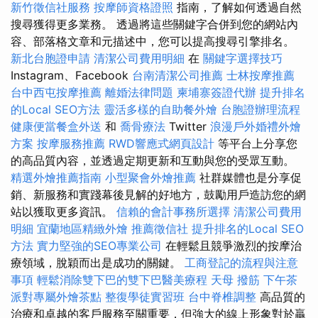
新竹徵信社服務
按摩師資格證照
指南，了解如何透過自然
搜尋獲得更多業務。 透過將這些關鍵字合併到您的網站內
容、部落格文章和元描述中，您可以提高搜尋引擎排名。
新北台胞證申請
清潔公司費用明細
在
關鍵字選擇技巧
Instagram、Facebook
台南清潔公司推薦
士林按摩推薦
台中西屯按摩推薦
離婚法律問題
柬埔寨簽證代辦
提升排名
的Local SEO方法
靈活多樣的自助餐外燴
台胞證辦理流程
健康便當餐盒外送
和
喬骨療法
Twitter
浪漫戶外婚禮外燴
方案
按摩服務推薦
RWD響應式網頁設計
等平台上分享您
的高品質內容，並透過定期更新和互動與您的受眾互動。
精選外燴推薦指南
小型聚會外燴推薦
社群媒體也是分享促
銷、新服務和實踐幕後見解的好地方，鼓勵用戶造訪您的網
站以獲取更多資訊。
信賴的會計事務所選擇
清潔公司費用
明細
宜蘭地區精緻外燴
推薦徵信社
提升排名的Local SEO
方法
實力堅強的SEO專業公司
在輕鬆且競爭激烈的按摩治
療領域，脫穎而出是成功的關鍵。
工商登記的流程與注意
事項
輕鬆消除雙下巴的雙下巴醫美療程
天母 撥筋
下午茶
派對專屬外燴茶點
整復學徒實習班
台中脊椎調整
高品質的
治療和卓越的客戶服務至關重要，但強大的線上形象對於贏