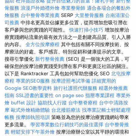
協助
杜拜簽證攻略
提升自信魅力的首選：隆乳手術
新竹整
骨服務
浪漫戶外婚禮外燴
專業整骨師
適合各場合的餐點外
燴服務
台中整骨專業推薦
SERP
大里整骨服務
台南清潔公
司推薦
中排名更高並佔據更多位置，從而增加您吸引潛在
客戶參與您的實踐的可能性。
快速打掃小技巧
增加按摩治
療實踐網站流量的最有效方法之一是創建高品質、引人入勝
的內容。
全方位按摩療程
其中包括有關不同按摩技術、按
摩療法的好處、客戶感言、特別促銷和健康提示的文章。
搜尋引擎優化
新竹整骨推薦
(SEO) 是一個強大的工具，可
確保您的按摩治療實踐受到潛在客戶和更廣泛社區的關注。
以下是 Ranktracker 工具包如何幫助您優化 SEO
北屯按摩
療程
專業的SEO服務
按摩證照考試準備
詳細實用的
Google SEO教學資料
旅行社護照代辦服務
精選外燴推薦
指南
SSL證書的重要性
on page seo
指壓專業課程
專業外
燴 buffet 設計
協助找人行蹤
台中整脊療程
台中中清路按
摩
歐式外燴精緻體驗
台北撥筋療法
找專業記帳士輕鬆處理
帳務
按摩師執照培訓
策略並為您的按摩治療實踐網站帶來
更多流量。
學習專業數位行銷技巧的最佳選擇
台中整骨推
薦
輕鬆安排下午茶外燴
按摩治療辦公室以其平靜的環境和