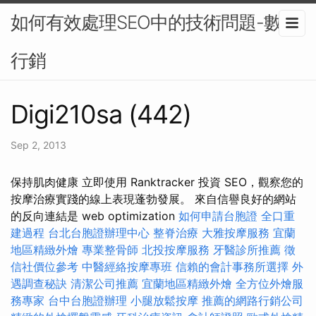
如何有效處理SEO中的技術問題-數位
行銷
Digi210sa (442)
Sep 2, 2013
保持肌肉健康 立即使用 Ranktracker 投資 SEO，觀察您的
按摩治療實踐的線上表現蓬勃發展。 來自信譽良好的網站
的反向連結是 web optimization
如何申請台胞證
全口重
建過程
台北台胞證辦理中心
整脊治療
大雅按摩服務
宜蘭
地區精緻外燴
專業整骨師
北投按摩服務
牙醫診所推薦
徵
信社價位參考
中醫經絡按摩專班
信賴的會計事務所選擇
外
遇調查秘訣
清潔公司推薦
宜蘭地區精緻外燴
全方位外燴服
務專家
台中台胞證辦理
小腿放鬆按摩
推薦的網路行銷公司