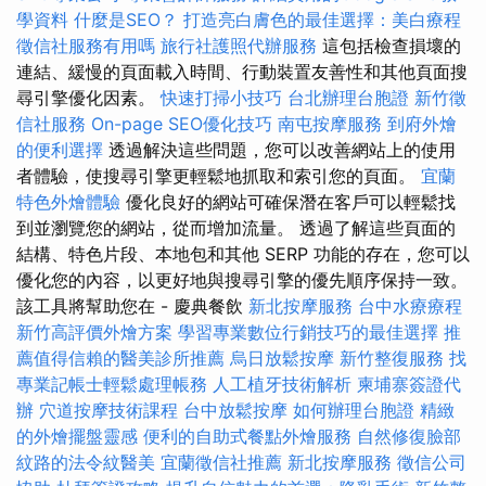
學資料
什麼是SEO？
打造亮白膚色的最佳選擇：美白療程
徵信社服務有用嗎
旅行社護照代辦服務
這包括檢查損壞的
連結、緩慢的頁面載入時間、行動裝置友善性和其他頁面搜
尋引擎優化因素。
快速打掃小技巧
台北辦理台胞證
新竹徵
信社服務
On-page SEO優化技巧
南屯按摩服務
到府外燴
的便利選擇
透過解決這些問題，您可以改善網站上的使用
者體驗，使搜尋引擎更輕鬆地抓取和索引您的頁面。
宜蘭
特色外燴體驗
優化良好的網站可確保潛在客戶可以輕鬆找
到並瀏覽您的網站，從而增加流量。 透過了解這些頁面的
結構、特色片段、本地包和其他 SERP 功能的存在，您可以
優化您的內容，以更好地與搜尋引擎的優先順序保持一致。
該工具將幫助您在 - 慶典餐飲
新北按摩服務
台中水療療程
新竹高評價外燴方案
學習專業數位行銷技巧的最佳選擇
推
薦值得信賴的醫美診所推薦
烏日放鬆按摩
新竹整復服務
找
專業記帳士輕鬆處理帳務
人工植牙技術解析
柬埔寨簽證代
辦
穴道按摩技術課程
台中放鬆按摩
如何辦理台胞證
精緻
的外燴擺盤靈感
便利的自助式餐點外燴服務
自然修復臉部
紋路的法令紋醫美
宜蘭徵信社推薦
新北按摩服務
徵信公司