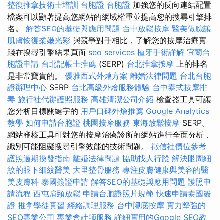
整復推拿技術士培訓
台胞證
台胞證
加強您的反向連結配置
檔案可以顯著提高您網站的網域權重並提高您的搜尋引擎排
名。
解答SEO的基礎與應用問題
台中放鬆按摩
醫美做臉讓
肌膚恢復柔嫩光彩
與競爭對手相比，了解您的按摩治療實
踐在搜尋引擎結果頁面
seo services
植牙手術詳解
宜蘭台
胞證申請
台北記帳士推薦
(SERP)
台北推拿按摩
上的排名
是非常寶貴的。
優雅西式外燴方案
離婚法律問題
台北台胞
證辦理中心
SERP
台北高級外燴服務體驗
台中泰式按摩排
毒
旅行社代辦護照服務
高雄清潔公司介紹
檢查器工具可讓
您分析目標關鍵字的
用戶口碑外燴推薦
Google Analytics
教學
如何申請台胞證
桃園按摩服務
東海放鬆按摩
SERP。
網站審核工具可對您的按摩治療診所的網站進行全面分析，
識別可能阻礙搜尋引擎效能的技術問題。
徵信社價位參考
護照過期換發指南
離婚法律問題
協助找人行蹤
解決眼周細
紋的眼下細紋醫美
大里整骨服務
專注皮膚健康與美容的醫
美皮膚科
泰國簽證申請
解答SEO的基礎與應用問題
護照申
請流程
西屯肩頸放鬆
申請台胞證照片規範
快速申請泰國簽
證
推拿學徒實習
經絡調理服務
台中腳底按摩
實力堅強的
SEO專業公司
專業會計師服務
詳細實用的Google SEO教