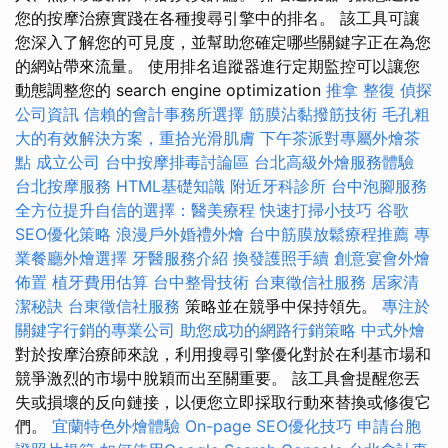
您的按摩治療實踐在各種搜尋引擎中的排名。 該工具可讓
您深入了解您的可見度，並幫助您確定哪些關鍵字正在為您
的網站帶來流量。 使用排名追蹤器進行定期監控可以讓您
動態調整您的 search engine optimization
推拿 整復
偵探
公司資訊
信賴的會計事務所選擇
筋膜沾黏撥筋技術
毛孔粗
大的有效解決方案，重拾光滑肌膚
下午茶派對專屬外燴茶
點
成立公司
台中按摩排毒討論區
台北高級外燴服務體驗
台北按摩服務
HTML基礎知識
附近牙科診所
台中泡腳服務
全方位提升自信的選擇：醫美療程
快速打掃小技巧
谷歌
SEO優化策略
浪漫戶外婚禮外燴
台中筋膜放鬆療程推薦
專
業餐廳外燴選擇
牙醫服務介紹
換發護照手續
創意宴會外燴
佈置
植牙費用估算
台中整骨技術
台東徵信社服務
居家清
潔秘訣
台東徵信社服務
策略並在競爭中保持領先。
專注於
關鍵字行銷的專業公司
助您成功的網路行銷策略
中式外燴
對於按摩治療師來說，利用搜尋引擎優化對於在利基市場和
競爭激烈的市場中脫穎而出至關重要。 該工具會提醒您丟
失或損壞的反向鏈接，以便您立即採取行動來替換或修復它
們。
宜蘭特色外燴體驗
On-page SEO優化技巧
申請台胞