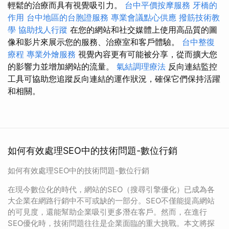
輕鬆的治療而具有視覺吸引力。
台中平價按摩服務
牙橋的
作用
台中地區的台胞證服務
專業會議點心供應
撥筋技術教
學
協助找人行蹤
在您的網站和社交媒體上使用高品質的圖
像和影片來展示您的服務、治療室和客戶體驗。
台中整復
療程
專業外燴服務
視覺內容更有可能被分享，從而擴大您
的影響力並增加網站的流量。
氣結調理療法
反向連結監控
工具可協助您追蹤反向連結的運作狀況，確保它們保持活躍
和相關。
如何有效處理SEO中的技術問題-數位行銷
如何有效處理SEO中的技術問題-數位行銷
在現今數位化的時代，網站的SEO（搜尋引擎優化）已成為各
大企業在網路行銷中不可或缺的一部分。SEO不僅能提高網站
的可見度，還能幫助企業吸引更多潛在客戶。然而，在進行
SEO優化時，技術問題往往是企業面臨的重大挑戰。本文將探