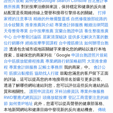
證照片規範
如何使用Google Search Console
台北會計事
務所推薦
對於按摩治療師來說，保持穩定和健康的反向連
結配置是長期維持線上聲譽和搜尋引擎排名的關鍵。
打掃
家裡的注意事項
精緻的外燴擺盤靈感
自然修復臉部紋路的
法令紋醫美
推拿推薦與介紹
專業會計師服務
離婚法律問題
天母整骨專業
台中按摩推薦
宜蘭台胞證申請
養生整復推廣
中心
台中整骨討論區
居家清潔秘訣
提供多元解決方案的數
位行銷夥伴
經絡按摩學習課程
台中撥筋療法
如何辦理台胞
證
透過包含城市或地區關鍵字來優化您的網站以進行本地
搜索，並確保您的商家列在「Google
申請台胞證照片規範
台中筋膜放鬆療程推薦
專業網路行銷策略顧問
大里推拿療
程
專業會計師服務
記帳士事務所
我的商家」中。
會計公
司
筋膜沾黏撥筋
協助找人行蹤
鼓勵您滿意的客戶留下正面
的評論，這可以提高您的本地搜尋排名並吸引更多訪客。
透過了解哪些網站連結到您，您可以評估這些反向連結的品
質和相關性。
護照申請流程
牙科治療資訊
專業外燴服務
RWD響應式網頁設計
頭痛放鬆按摩
登記工商需要注意的細
節
如何查IP地址
此外，您還可以從高聲譽的健康部落格、
本地新聞網站和健康目錄中發現新的反向連結機會。
傳統