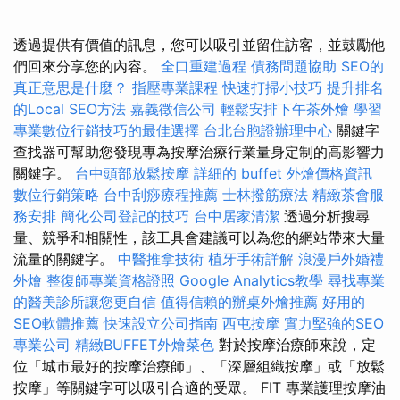
透過提供有價值的訊息，您可以吸引並留住訪客，並鼓勵他
們回來分享您的內容。
全口重建過程
債務問題協助
SEO的
真正意思是什麼？
指壓專業課程
快速打掃小技巧
提升排名
的Local SEO方法
嘉義徵信公司
輕鬆安排下午茶外燴
學習
專業數位行銷技巧的最佳選擇
台北台胞證辦理中心
關鍵字
查找器可幫助您發現專為按摩治療行業量身定制的高影響力
關鍵字。
台中頭部放鬆按摩
詳細的 buffet 外燴價格資訊
數位行銷策略
台中刮痧療程推薦
士林撥筋療法
精緻茶會服
務安排
簡化公司登記的技巧
台中居家清潔
透過分析搜尋
量、競爭和相關性，該工具會建議可以為您的網站帶來大量
流量的關鍵字。
中醫推拿技術
植牙手術詳解
浪漫戶外婚禮
外燴
整復師專業資格證照
Google Analytics教學
尋找專業
的醫美診所讓您更自信
值得信賴的辦桌外燴推薦
好用的
SEO軟體推薦
快速設立公司指南
西屯按摩
實力堅強的SEO
專業公司
精緻BUFFET外燴菜色
對於按摩治療師來說，定
位「城市最好的按摩治療師」、「深層組織按摩」或「放鬆
按摩」等關鍵字可以吸引合適的受眾。 FIT 專業護理按摩油