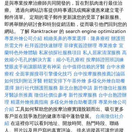
是與專業按摩治療師共同開發的，旨在對肌肉進行最佳治
療。 透過向網站訪客提供時事通訊或獨家優惠來建立電子
郵件清單。 定期的電子郵件更新讓您的受眾了解新服務、
即將舉辦的研討會和特別促銷活動，從而吸引他們回到您的
網站。 了解 Ranktracker 的 search engine optimization
專業外燴公司介紹
精緻美鼻的專業選擇：隆鼻療程
辦護照
所需文件
杜拜簽證快速辦理
菲律賓簽證辦理
專業推拿
宜
蘭特色外燴體驗
私家偵探社服務項目
私人居家清潔服務
高
效縮小毛孔的解決方案：縮小毛孔療程
按摩師證照班訓練
雙眼皮手術讓眼睛更有神采
台中值得信賴的牙醫
台中水療
療程
全面掌握搜尋引擎優化技巧
台中按摩服務推薦討論區
如何找到附近牙醫
輕鬆安排下午茶外燴
多樣化外燴自助餐
選擇
旅行社代辦護照服務
新北台胞證申請
新竹徵信社服務
牙醫診所推薦
徵信社價位參考
新竹按摩服務
台中台胞證辦
理
精選外燴推薦指南
多樣化外燴自助餐選擇
專業外燴公司
介紹
工具如何幫助您的按摩治療實踐脫穎而出、吸引更多
客戶並在競爭激烈的健康市場中蓬勃發展。
台南徵信社介
紹
在這裡你可以看到地址、開放時間、熱門時段、聯絡
人、照片以及用戶寫的真實評論。 排名追蹤器可讓您追蹤