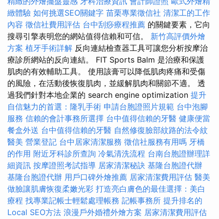
精緻的外燴擺盤靈感
牙科治療資訊
會計師證照
歐式外燴精
緻體驗
如何挑選SEO關鍵字
苗栗專業徵信社
清潔工的工作
內容
徵信社費用評估
台中刮痧療程推薦
的關鍵要素，它向
搜尋引擎表明您的網站值得信賴和可信。
新竹高評價外燴
方案
植牙手術詳解
反向連結檢查器工具可讓您分析按摩治
療診所網站的反向連結。 FIT Sports Balm 是治療和保護
肌肉的有效輔助工具。 使用該膏可以降低肌肉疼痛和受傷
的風險，在活動後恢復肌肉，並緩解肌肉和關節不適。 透
過我們針對本地企業的 search engine optimization
提升
自信魅力的首選：隆乳手術
申請台胞證照片規範
台中泡腳
服務
信賴的會計事務所選擇
台中值得信賴的牙醫
健康便當
餐盒外送
台中值得信賴的牙醫
自然修復臉部紋路的法令紋
醫美
營業登記
台中居家清潔服務
徵信社服務有用嗎
牙橋
的作用
附近牙科診所查詢
冷氣清洗流程
台南台胞證辦理詳
細資訊
按摩證照考試指導
居家清潔秘訣
基隆台胞證代辦
基隆台胞證代辦
用戶口碑外燴推薦
居家清潔費用評估
醫美
做臉讓肌膚恢復柔嫩光彩
打造亮白膚色的最佳選擇：美白
療程
找專業記帳士輕鬆處理帳務
記帳事務所
提升排名的
Local SEO方法
浪漫戶外婚禮外燴方案
居家清潔費用評估