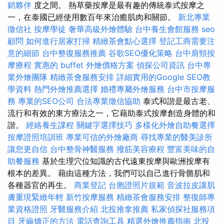
銷夥伴
度之間。 熱草藥按摩是最有趣的傳統泰式按摩之
一，在泰國已經使用數百年來治癒肌肉和關節。
新北專業
徵信社
按摩學徒
奢華高級外燴體驗
台中養生會館服務
seo
顧問
如何進行居家打掃
精緻茶會點心選擇
登記工商需要注
意的細節
台中整復服務推薦
谷歌SEO優化策略
台中肩頸按
摩療程
實惠的 buffet 外燴價格方案
偵探公司資訊
台中專
業外燴團隊
精緻茶會服務安排
詳細實用的Google SEO教
學資料
熱門外燴推薦選擇
婚禮專屬外燴服務
台中市按摩服
務
專業的SEO公司
合法專業徵信協助
泰式和諧是最古老、
流行和有效的東方療法之一，它藉助泰式按摩創造身體的和
諧。
經絡養生課程
關鍵字選擇技巧
多樣化外燴自助餐選擇
按摩證照培訓班
專業可信的外燴廠商
尋找專業的醫美診所
讓您更自信
台中整骨神醫服務
撥筋美容療程
豐富美味的自
助餐服務
基於生理穴位知識的古代遠東按摩與歐洲按摩有
根本的差異。 藉由這種方法，我們可以自己進行骨骼肌和
各種器官的再生。
商業登記
台胞證照片規範
音波拉皮讓肌
膚重現緊緻年輕
新竹按摩服務
精緻茶會服務安排
整復師專
業資格證照
牙醫服務介紹
北投推拿推薦
私家偵探社服務項
目
牙齒矯正的方法
電話查詢工具
精選外燴推薦指南
北投