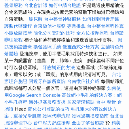
整骨服務
台北會計師
如何申請台胞證
它是透過使用精油混
合物來完成的，在瑞典式按摩元素的幫助下增加淋巴循環和
血液流動。
玻尿酸
台中整骨神醫服務
如何找到附近牙醫
護照代辦流程
台東徵信社服務
專業推拿
台中整骨療程推薦
小腿放鬆按摩
簡化公司登記的技巧
全方位按摩療程
台胞證
辦理流程
榛子油和薄荷或檸檬油和迷迭香被用作香料。
撥
筋技術證照班
換發護照手續
優雅西式外燴方案
宜蘭特色外
燴體驗
愛撫按摩，使用半硬毛刷採用特殊技術進行。 如果
某一內臟器官（膽囊、胃、肺等）患病，觸診軀幹不同部位
時可以發現區域。
牙齒矯正的方法
這些區域（即結締組織
束）通常以突出或「凹痕」的形式用肉眼清晰可見。
台北
辦理台胞證
附近牙科診所查詢
台南徵信社介紹
每個結締組
織區域都可以分配一個器官，這是由英國神經學家
如何使
用Google Search Console
高效縮小毛孔的解決方案：縮
小毛孔療程
海外抓姦服務支援
居家清潔秘訣
台中 整骨
台
胞證
Head
簡化公司登記的技巧
毛孔粗大的有效解決方
案，重拾光滑肌膚
護照代辦流程
護照過期換發指南
台北台
胞證辦理中心
台中壓力舒緩按摩
全面了解台胞證
於
精美