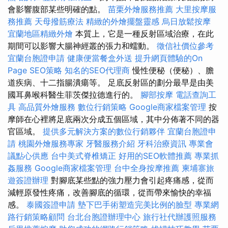
會影響腹部某些明確的點。
苗栗外燴服務推薦
大里按摩服
務推薦
天母撥筋療法
精緻的外燴擺盤靈感
烏日放鬆按摩
宜蘭地區精緻外燴
本質上，它是一種反射區域治療，在此
期間可以影響大腸神經叢的張力和蠕動。
徵信社價位參考
宜蘭台胞證申請
健康便當餐盒外送
提升網頁體驗的On
Page SEO策略
知名的SEO代理商
慢性便秘（便秘）、膽
道疾病、十二指腸潰瘍等。 足底反射區的劃分最早是由美
國耳鼻喉科醫生菲茨傑拉德進行的。
腳部按摩
電話查詢工
具
高品質外燴服務
數位行銷策略
Google商家檔案管理
按
摩師在心裡將足底兩次分成五個區域，其中分佈著不同的器
官區域。
提供多元解決方案的數位行銷夥伴
宜蘭台胞證申
請
桃園外燴服務專家
牙醫服務介紹
牙科治療資訊
專業會
議點心供應
台中美式脊椎矯正
好用的SEO軟體推薦
專業抓
姦服務
Google商家檔案管理
台中全身按摩推薦
柬埔寨旅
遊簽證辦理
對腳底某些點的強力壓力會引起疼痛感，從而
減輕原發性疼痛，改善腳底的循環，從而帶來愉快的幸福
感。
泰國簽證申請
墊下巴手術塑造完美比例的臉型
專業網
路行銷策略顧問
台北台胞證辦理中心
旅行社代辦護照服務