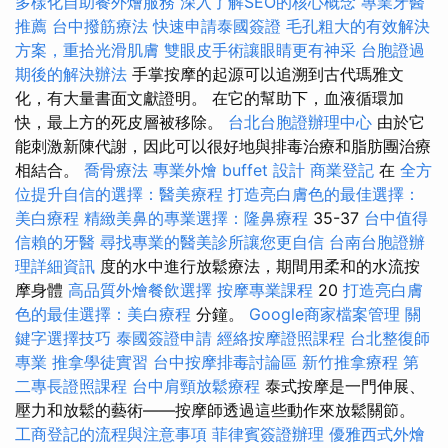
多樣化自助餐外燴服務
深入了解SEO的核心概念
專業牙醫
推薦
台中撥筋療法
快速申請泰國簽證
毛孔粗大的有效解決
方案，重拾光滑肌膚
雙眼皮手術讓眼睛更有神采
台胞證過
期後的解決辦法
手掌按摩的起源可以追溯到古代瑪雅文
化，有大量書面文獻證明。 在它的幫助下，血液循環加
快，最上方的死皮層被移除。
台北台胞證辦理中心
由於它
能刺激新陳代謝，因此可以很好地與排毒治療和脂肪團治療
相結合。
喬骨療法
專業外燴 buffet 設計
商業登記
在
全方
位提升自信的選擇：醫美療程
打造亮白膚色的最佳選擇：
美白療程
精緻美鼻的專業選擇：隆鼻療程
35-37
台中值得
信賴的牙醫
尋找專業的醫美診所讓您更自信
台南台胞證辦
理詳細資訊
度的水中進行放鬆療法，期間用柔和的水流按
摩身體
高品質外燴餐飲選擇
按摩專業課程
20
打造亮白膚
色的最佳選擇：美白療程
分鐘。
Google商家檔案管理
關
鍵字選擇技巧
泰國簽證申請
經絡按摩證照課程
台北整復師
專業
推拿學徒實習
台中按摩排毒討論區
新竹推拿療程
第
二專長證照課程
台中肩頸放鬆療程
泰式按摩是一門伸展、
壓力和放鬆的藝術——按摩師透過這些動作來放鬆關節。
工商登記的流程與注意事項
菲律賓簽證辦理
優雅西式外燴