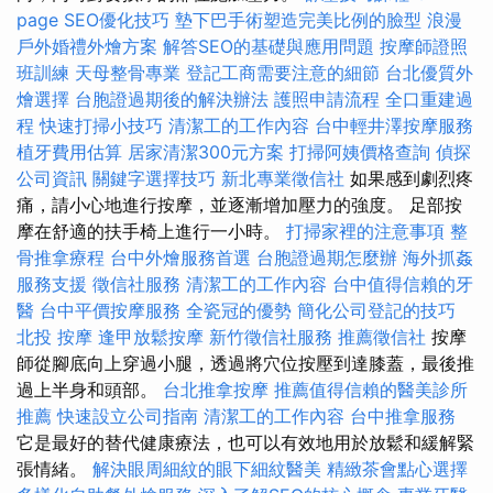
page SEO優化技巧
墊下巴手術塑造完美比例的臉型
浪漫
戶外婚禮外燴方案
解答SEO的基礎與應用問題
按摩師證照
班訓練
天母整骨專業
登記工商需要注意的細節
台北優質外
燴選擇
台胞證過期後的解決辦法
護照申請流程
全口重建過
程
快速打掃小技巧
清潔工的工作內容
台中輕井澤按摩服務
植牙費用估算
居家清潔300元方案
打掃阿姨價格查詢
偵探
公司資訊
關鍵字選擇技巧
新北專業徵信社
如果感到劇烈疼
痛，請小心地進行按摩，並逐漸增加壓力的強度。 足部按
摩在舒適的扶手椅上進行一小時。
打掃家裡的注意事項
整
骨推拿療程
台中外燴服務首選
台胞證過期怎麼辦
海外抓姦
服務支援
徵信社服務
清潔工的工作內容
台中值得信賴的牙
醫
台中平價按摩服務
全瓷冠的優勢
簡化公司登記的技巧
北投 按摩
逢甲放鬆按摩
新竹徵信社服務
推薦徵信社
按摩
師從腳底向上穿過小腿，透過將穴位按壓到達膝蓋，最後推
過上半身和頭部。
台北推拿按摩
推薦值得信賴的醫美診所
推薦
快速設立公司指南
清潔工的工作內容
台中推拿服務
它是最好的替代健康療法，也可以有效地用於放鬆和緩解緊
張情緒。
解決眼周細紋的眼下細紋醫美
精緻茶會點心選擇