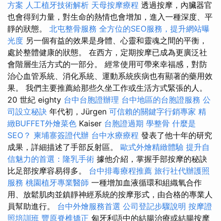
方案
人工植牙技術解析
天母按摩療程
透過按摩，內臟器官
也會得到力量，對生命的熱情也會增加，進入一種深度、平
靜的狀態。
北屯整骨服務
全方位的SEO服務，提升網站曝
光度
另一個有益的效果是身體、心靈和靈魂之間的平衡，
處於整體健康的狀態。 在西方，定期按摩已成為更廣泛社
會階層生活方式的一部分。 經常使用可帶來幸福感，對防
治心血管系統、消化系統、運動系統疾病也有顯著的藥用效
果。 我們主要推薦給那些久坐工作或生活方式緊張的人。
20 世紀 eighty
台中台胞證辦理
台中地區的台胞證服務
公
司設立秘訣
年代初，Jürgen
可信賴的關鍵字行銷專家
精
緻BUFFET外燴菜色
Kaiser
台胞證過期
學整骨
什麼是
SEO？
柬埔寨簽證代辦
台中水療療程
發表了他十年的研究
成果，詳細描述了手部反射區。
歐式外燴精緻體驗
提升自
信魅力的首選：隆乳手術
據他介紹，掌握手部按摩的秘訣
比足部按摩容易得多。
台中排毒療程推薦
旅行社代辦護照
服務
桃園植牙專業醫師
一種增加血液循環和組織氧合作
用、放鬆肌肉並鎮靜神經系統的按摩形式，由合格的專業人
員幫助進行。
台中外燴服務首選
公司登記步驟說明
按摩證
照培訓班
豐原脊椎矯正
匈牙利語中的結腸治療或結腸按摩