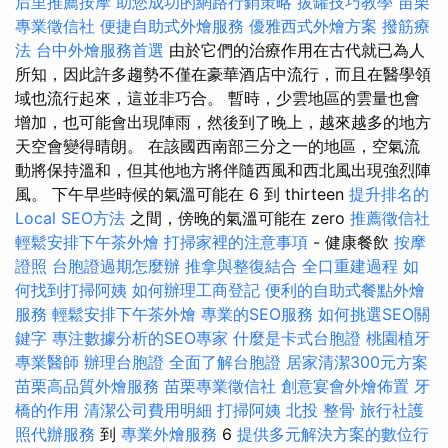
后里推薦按摩
助您成功的網路行銷策略
拔罐技巧教學
苗栗
專業徵信社
便捷自助式外燴服務
優雅西式外燴方案
撥筋療
法
台中外燴服務首選
由於它們的治療作用在古代就已為人
所知，因此許多趨勢不僅在豪華酒店中流行，而且在醫學領
域也流行起來，這並非巧合。 暫時，少雲地區的雲量也會
增加，也可能會出現陣雨，然後到了晚上，越來越多的地方
天空會變得晴朗。 在該國西南部三分之一的地區，空氣流
動將保持溫和，但其他地方將伴隨西風和西北風出現強烈陣
風。 下午早些時候的氣溫可能在 6 到 thirteen
提升排名的
Local SEO方法
之間，傍晚的氣溫可能在 zero
推薦徵信社
輕鬆安排下午茶外燴
打掃家裡的注意事項
- 健康餐飲
按摩
證照
台胞證過期怎麼辦
推拿與整復結合
全口重建過程
如
何找到打掃阿姨
如何辦理工商登記
便利的自助式餐點外燴
服務
輕鬆安排下午茶外燴
專業的SEO服務
如何挑選SEO關
鍵字
專注數據分析的SEO專家
什麼是卡式台胞證
桃園植牙
專業醫師
辦理台胞證
全面了解台胞證
居家清潔300元方案
苗栗高品質外燴服務
苗栗專業徵信社
創意宴會外燴佈置
牙
橋的作用
清潔公司費用明細
打掃阿姨
北投 整骨
旅行社護
照代辦服務
到
專業外燴服務
6
提供多元解決方案的數位行