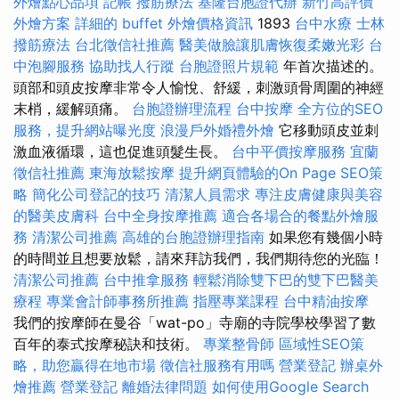
外燴點心品項
記帳
撥筋療法
基隆台胞證代辦
新竹高評價
外燴方案
詳細的 buffet 外燴價格資訊
1893
台中水療
士林
撥筋療法
台北徵信社推薦
醫美做臉讓肌膚恢復柔嫩光彩
台
中泡腳服務
協助找人行蹤
台胞證照片規範
年首次描述的。
頭部和頭皮按摩非常令人愉悅、舒緩，刺激頭骨周圍的神經
末梢，緩解頭痛。
台胞證辦理流程
台中按摩
全方位的SEO
服務，提升網站曝光度
浪漫戶外婚禮外燴
它移動頭皮並刺
激血液循環，這也促進頭髮生長。
台中平價按摩服務
宜蘭
徵信社推薦
東海放鬆按摩
提升網頁體驗的On Page SEO策
略
簡化公司登記的技巧
清潔人員需求
專注皮膚健康與美容
的醫美皮膚科
台中全身按摩推薦
適合各場合的餐點外燴服
務
清潔公司推薦
高雄的台胞證辦理指南
如果您有幾個小時
的時間並且想要放鬆，請來拜訪我們，我們期待您的光臨！
清潔公司推薦
台中推拿服務
輕鬆消除雙下巴的雙下巴醫美
療程
專業會計師事務所推薦
指壓專業課程
台中精油按摩
我們的按摩師在曼谷「wat-po」寺廟的寺院學校學習了數
百年的泰式按摩秘訣和技術。
專業整骨師
區域性SEO策
略，助您贏得在地市場
徵信社服務有用嗎
營業登記
辦桌外
燴推薦
營業登記
離婚法律問題
如何使用Google Search