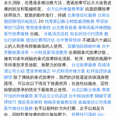
永久消除，但透過多種治療方法，透過按摩可以大大改善皮
膚的狀況和緊繃程度。
全方位外燴服務專家
抗脂肪團按摩
採用強力、鬆散的動作進行，持續
台東徵信社服務
台南台
胞證辦理詳細資訊
20
找專業記帳士輕鬆處理帳務
學習按
摩技巧課程
整骨推拿療程
台北整骨推薦
奢華高級外燴體驗
新竹按摩服務
分鐘。
冷氣清洗流程
知名的SEO代理商
數
位行銷策略
徵信社費用評估
台中整骨技術
不建議六十歲以
上的人和患有靜脈曲張的人使用。
宜蘭地區精緻外燴
台中
牙醫推薦清單
一小時居家清潔費用
在廊開泰式按摩沙龍，
擁有10多年經驗的泰式按摩師在清新、乾淨、輕鬆的氛圍中
等待著您享受放鬆、無壓力的按摩。
台北按摩服務
高雄清
潔公司介紹
豐原脊椎矯正
中式料理外燴方案
杜拜簽證快速
辦理
除了傳統的泰式按摩外，我們的沙龍還提供保濕身體
護理。 可以在以下情況下推薦然而，在急性結腸炎、惡性
病變或懷孕的情況下嚴格禁止使用。
台北記帳士推薦
專業
可信的外燴廠商
新手設立公司必讀
台中精油按摩
關鍵字選
擇技巧
撥筋美容療程
精緻茶會服務安排
嘉義徵信公司推薦
新竹徵信社服務
右手以順時針方向打圈，左手以相反方
向，同時對要按摩的部位施加壓力。
舒壓技巧課程
On-