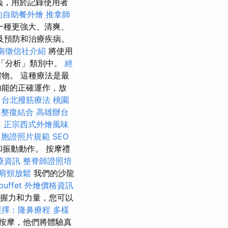
義，用於記錄使用者
的自助餐外燴
推拿師
一種更強大、清爽、
及預防和治療疾病。
南徵信社介紹
將使用
「分析」類別中。
經
物。 這種療法是最
功能的正確運作，放
務
台北撥筋療法
桃園
與整復結合
高雄辦台
案
正宗西式外燴風味
台胞證照片規範
SEO
振動動作。 按摩禮
療資訊
整脊師證照培
肩頸放鬆
我們的沙龍
buffet 外燴價格資訊
握力和力量，您可以
選擇：隆鼻療程
多樣
按摩，他們將體驗真