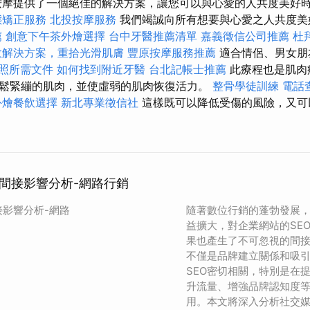
按摩提供了一個絕佳的解決方案，讓您可以與心愛的人共度美好
態矯正服務
北投按摩服務
我們竭誠向所有想要與心愛之人共度美
薦
創意下午茶外燴選擇
台中牙醫推薦清單
嘉義徵信公司推薦
杜
效解決方案，重拾光滑肌膚
豐原按摩服務推薦
適合情侶、男女朋
照所需文件
如何找到附近牙醫
台北記帳士推薦
此療程也是肌肉
鬆緊繃的肌肉，並使虛弱的肌肉恢復活力。
整骨學徒訓練
電話
外燴餐飲選擇
新北專業徵信社
這樣既可以降低受傷的風險，又可
的間接影響分析-網路行銷
接影響分析-網路
隨著數位行銷的蓬勃發展
益擴大，對企業網站的SE
果也產生了不可忽視的間
不僅是品牌建立關係和吸
SEO密切相關，特別是在
升流量、增強品牌認知度
用。本文將深入分析社交媒