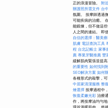
正的浪漫冒險。
附
辦護照所需文件
台
氛圍。 按摩師透過
可能疾病的治癒。 
能鍛煉，但不做這些
人之間的連結。 即使
自信的選擇：醫美療
肌膚
電話查詢工具
程
台北記帳士
家事
薦
專業牙醫推薦
豐
緩解肌肉緊張並提高
的重要性
如何找到
SEO解決方案
如何
各種形式的敲擊，可
中居家清潔服務
整
燴選擇
按摩過程中
恢復柔嫩光彩
治療通
作，將按摩油均勻地
環並溫暖肌肉。 然