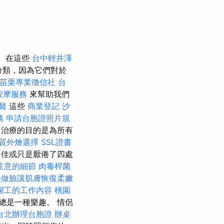
在這些
台中輕井澤
分類，因為它們對於
苗栗專業徵信社
台
按摩服務
來幫助我們
醫
這些
商業登記
沙
務
申請台胞證照片規
 治療的目的是為所有
質外燴選擇
SSL證書
不佳或只是厭倦了四處
注意的細節
肉毒桿菌
美做臉讓肌膚恢復柔嫩
潔工的工作內容
桃園
總是一種樂趣。 情侶
台北辦理台胞證
辦桌