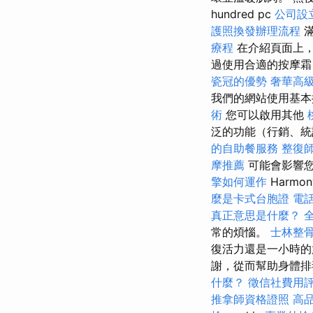
hundred pc
公司設
護照換發辦理流程
滿
療程
在介紹頁面上
過使用合適的按摩霜
瓷冠的優勢
奢華高
我們的網站使用基本操
術
您可以啟用其他
泛的功能（行銷、統
的自助餐服務
整復
摩推薦
可能會影響
擎如何運作
Harmo
麼是卡式台胞證
電
真正意思是什麼？
常的煩惱。
士林整
復活力還是一小時的
謝，從而幫助身體排
什麼？
徵信社費用
推拿師資格證照
高