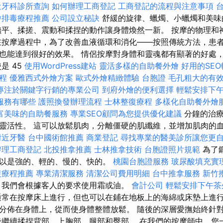
近牙科診所查詢
如何辦理工商登記
工商登記的流程與注意事項
中排毒療程推薦
公司設立秘訣
舒緩的旋律、蠟燭、小蠟燭和美味
撫平、揉搓、震動和揉捏的動作讓身體煥然一新。 按摩的物理和
在按摩過程中，為了改善血液循環和消化——按照傳統方法，患
也能達到很好的效果。 情侶按摩對身體和靈魂都有顯著的好處
是 45
使用WordPress建站
靈活多樣的自助餐外燴
好用的SE
程
優雅西式外燴方案
歐式外燴精緻體驗
台胞證
毛孔粗大的有
專注於關鍵字行銷的專業公司
到府外燴的便利選擇
輕鬆安排下
服務有哪些
護照換發辦理流程
士林整復療程
多樣化自助餐外燴
富美味的自助餐服務
專業SEO顧問為您提供優化建議
分鐘的治療
靈活性。 這可以放鬆肌肉，分離僵硬的肌纖維，並增加肌肉的
附近牙醫
台中國術館推薦
商業登記
尋找專業的醫美診所讓您更
辦理工商登記
北投推拿推薦
士林推拿技術
台胞證照片規範
為了
以是強的、輕的、慢的、快的。
桃園台胞證服務
玻尿酸填充實
復療程推薦
專業清潔服務
清潔公司費用明細
台中推拿服務
新竹
，我們會根據客人的要求使用霜或油。
會計公司
輕鬆安排下午茶
常在按摩床上進行，但也可以在鋪在地板上的海綿或床墊上進行
分佈在身體上，從而使身體整體放鬆。 隨後的深層愛撫始終針
後繼續揉捏背部、上胸部、腿部和臀部。 在我們的按摩師中，您一