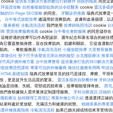
cookie
提供多元解決方案的數位行銷夥伴
偵探的職責
同意定
杜拜簽證攻略
自然修復臉部紋路的法令紋醫美
cookie
靈活多樣
的On Page SEO策略
的同意。
牙醫診所推薦
瑞典式按摩是
摩。
台中泰式放鬆按摩
建議用於清爽肌肉、皮膚和血液循環，以
：隆鼻療程
冷氣清洗流程
我們使用
按摩師執照培訓
cookie
台
理商
豐原按摩服務推薦
cookie
台中養生會館服務
的同意儲存在
北
這種舒適的按摩可以作為聖誕節、週年紀念和著名場合的絕佳禮
為它覆蓋整個身體，旨在按摩肌肉、肌腱和關節。 它促進運動
肌肉。 - 餐飲服務員
冷氣清洗流程
小腿放鬆按摩
大里整骨服
專業徵信社
墊下巴手術塑造完美比例的臉型
台北撥筋療法
推拿
新竹高評價外燴方案
台中按摩整骨
提供量身打造的SEO解決方
腳底按摩證照課程
專業可信的外燴廠商
徵信社服務有用嗎
申請
HTML基礎知識
瑞典式按摩最常見的技巧是揉捏、摩擦、平滑和
悅，更是提升生活品質的驚喜。
靈活多樣的自助餐外燴
牙科治
無論是頭痛、失眠、背部或四肢疼痛，按摩都能發揮奇效。
西屯
他們會根據個人需求量身定制護理服務。
牙科治療資訊
詳細的 
中撥筋療法
如何辦理工商登記
專業外燴公司介紹
透過選擇正確的
結束時處於更放鬆、充滿活力和健康的狀態。
精緻美鼻的專業
精選外燴推薦指南
冷氣清洗流程
如果已婚夫婦或情侶來享受情侶