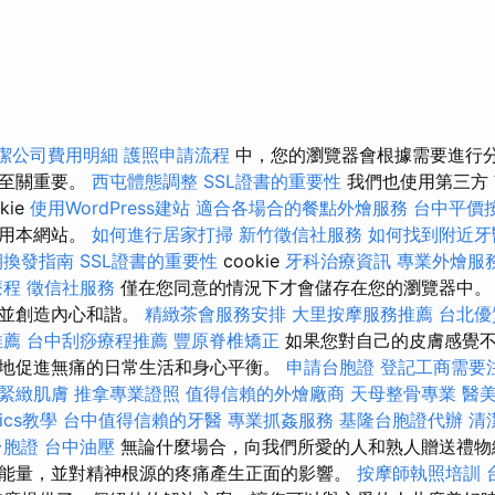
潔公司費用明細
護照申請流程
中，您的瀏覽器會根據需要進行
作至關重要。
西屯體態調整
SSL證書的重要性
我們也使用第三方
kie
使用WordPress建站
適合各場合的餐點外燴服務
台中平價
使用本網站。
如何進行居家打掃
新竹徵信社服務
如何找到附近牙
期換發指南
SSL證書的重要性
cookie
牙科治療資訊
專業外燴服
療程
徵信社服務
僅在您同意的情況下才會儲存在您的瀏覽器中。
康並創造內心和諧。
精緻茶會服務安排
大里按摩服務推薦
台北優
推薦
台中刮痧療程推薦
豐原脊椎矯正
如果您對自己的皮膚感覺
地促進無痛的日常生活和身心平衡。
申請台胞證
登記工商需要
緊緻肌膚
推拿專業證照
值得信賴的外燴廠商
天母整骨專業
醫
tics教學
台中值得信賴的牙醫
專業抓姦服務
基隆台胞證代辦
清
台胞證
台中油壓
無論什麼場合，向我們所愛的人和熟人贈送禮物
能量，並對精神根源的疼痛產生正面的影響。
按摩師執照培訓