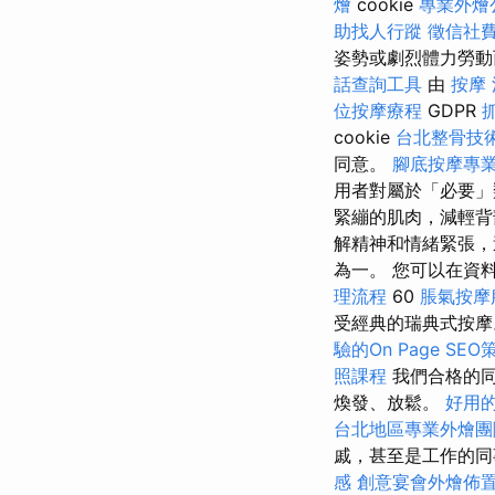
燴
cookie
專業外燴
助找人行蹤
徵信社
姿勢或劇烈體力勞動
話查詢工具
由
按摩
位按摩療程
GDPR
cookie
台北整骨技
同意。
腳底按摩專
用者對屬於「必要」類
緊繃的肌肉，減輕背
解精神和情緒緊張，
為一。 您可以在資
理流程
60
脹氣按摩
受經典的瑞典式按
驗的On Page SEO
照課程
我們合格的
煥發、放鬆。
好用的
台北地區專業外燴
戚，甚至是工作的同
感
創意宴會外燴佈