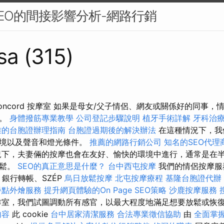
EO的間接影響分析-網路行銷
sa (315)
l Concord 按摩室 如果是母女/父子情侶、網友或關係好的同事
同。
身體撥筋專業教學
公司登記步驟說明
植牙手術詳解
牙科治
雄的台胞證辦理指南
台胞證過期後的解決辦法
在這種情況下，我
環境以及聲音和燈光條件。
推薦的網路行銷公司
知名的SEO代理
下，夫妻倆的按摩也會在友好、愉快的環境中進行，通常是在
放鬆。
SEO的真正意思是什麼？
台中西屯按摩
我們的情侶按摩服
、銀行轉帳、SZÉP
烏日放鬆按摩
北屯按摩療程
基隆台胞證代辦
餐點外燴服務
提升網頁體驗的On Page SEO策略
沙鹿按摩服務
作室，我們試圖調動所有感官，以最大程度地滿足想要放鬆或恢
內容
此 cookie
台中居家清潔服務
合法專業徵信協助
由
全面掌