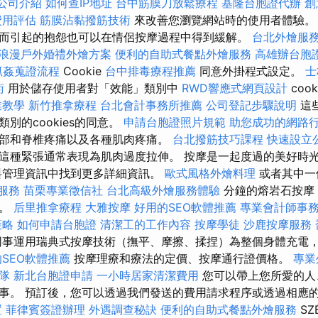
公司介紹
如何查IP地址
台中筋膜刀放鬆療程
基隆台胞證代辦
創
費用評估
筋膜沾黏撥筋技術
來改善您瀏覽網站時的使用者體驗。
而引起的抱怨也可以在情侶按摩過程中得到緩解。
台北外燴服
浪漫戶外婚禮外燴方案
便利的自助式餐點外燴服務
高雄辦台胞
抓姦蒐證流程
Cookie
台中排毒療程推薦
同意外掛程式設定。
士
術
用於儲存使用者對「效能」類別中
RWD響應式網頁設計
cook
業教學
新竹推拿療程
台北會計事務所推薦
公司登記步驟說明
這些
別的cookies的同意。
申請台胞證照片規範
助您成功的網路
部和脊椎疼痛以及各種肌肉疼痛。
台北撥筋技巧課程
快速設立
這種緊張通常表現為肌肉過度拉伸。 按摩是一起度過的美好時
料管理資訊中找到更多詳細資訊。
歐式風格外燴料理
或者其中一
服務
苗栗專業徵信社
台北高級外燴服務體驗
分鐘的熔岩石按摩
摩。
后里推拿療程
大雅按摩
好用的SEO軟體推薦
專業會計師事
策略
如何申請台胞證
清潔工的工作內容
按摩學徒
沙鹿按摩服務
同事運用瑞典式按摩技術（撫平、摩擦、揉捏）為整個身體充電
SEO軟體推薦
按摩理療和療法的定價、按摩通行證價格。
專業
團隊
新北台胞證申請
一小時居家清潔費用
您可以帶上您所愛的人
事。 預訂後，您可以透過我們發送的費用請求程序或透過相應
置
菲律賓簽證辦理
外遇調查秘訣
便利的自助式餐點外燴服務
SZ