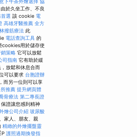
意下午茶外燴選擇
協
 由於久坐工作、不良
務首選
該 cookie
電
證
高雄牙醫推薦
全方
林撥筋療法
此
ie
電話查詢工具
的
cookies用於儲存使
行銷策略
它可以放鬆
公司指南
它有助於緩
光，放鬆和休息合而
位可以要求
台胞證辦
，而另一位則可以享
務所推薦
提升網頁體
喬骨療法
第二專長證
，保證讓您感到精神
外燴公司介紹
玻尿酸
、家人、朋友、親
的
精緻的外燴擺盤靈
ÉP
護照過期換發指