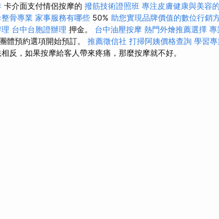
排
卡介面支付情侶按摩的
撥筋技術證照班
專注皮膚健康與美容
母整骨專業
家事服務有哪些
50%
助您實現品牌價值的數位行銷
辦理
台中台胞證辦理
押金。
台中油壓按摩
熱門外燴推薦選擇
專
擇團體預約選項開始預訂。
推薦徵信社
打掃阿姨價格查詢
學習專
相反，如果按摩給客人帶來疼痛，那麼按摩就不好。