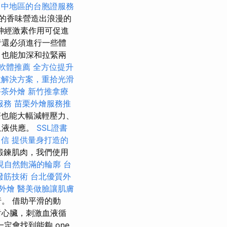
台中地區的台胞證服務
的香味營造出浪漫的
神經激素作用可促進
者還必須進行一些體
，也能加深和拉緊兩
O軟體推薦
全方位提升
效解決方案，重拾光滑
午茶外燴
新竹推拿療
服務
苗栗外燴服務推
也能大幅減輕壓力、
血液供應。
SSL證書
自信
提供量身打造的
鍛鍊肌肉，我們使用
現自然飽滿的輪廓
台
撥筋技術
台北優質外
外燴
醫美做臉讓肌膚
。 借助平滑的動
對心臟，刺激血液循
定會找到能夠 one