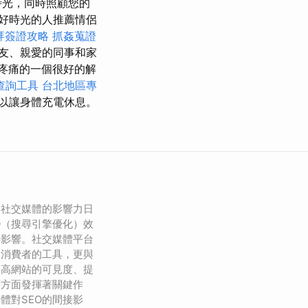
時光，同時照顧您的
好時光的人推薦情侶
拜簽證攻略
抓姦蒐證
友、親愛的同事和家
疼痛的一個很好的解
查詢工具
台北地區專
以讓身體充電休息。
，社交媒體的影響力日
O（搜尋引擎優化）效
接影響。社交媒體平台
引消費者的工具，更與
提高網站的可見度、提
等方面發揮著關鍵作
體對SEO的間接影