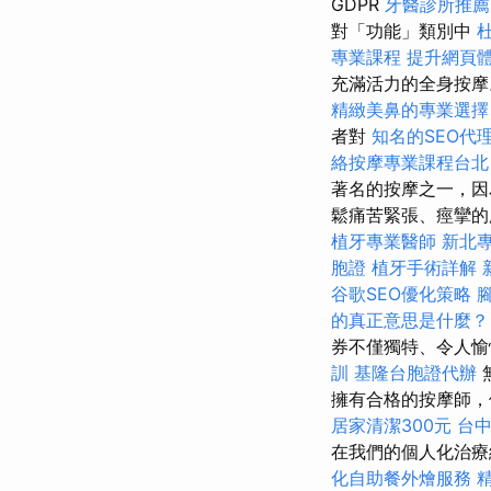
GDPR
牙醫診所推薦
對「功能」類別中
專業課程
提升網頁體驗
充滿活力的全身按
精緻美鼻的專業選擇
者對
知名的SEO代
絡按摩專業課程台
著名的按摩之一，因
鬆痛苦緊張、痙攣的
植牙專業醫師
新北
胞證
植牙手術詳解
谷歌SEO優化策略
的真正意思是什麼？
券不僅獨特、令人愉
訓
基隆台胞證代辦
擁有合格的按摩師，
居家清潔300元
台
在我們的個人化治療
化自助餐外燴服務