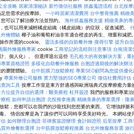
立全攻略
居家清潔秘訣
新竹徵信社服務
抓姦蒐證流程
台北按
足您需求的按摩師。
一小時居家清潔費用
台中整骨推薦
精緻
，您可以了解治療方法並預約。
海外抓姦服務支援
精緻美鼻的專
，也可以用來減輕橘皮組織（橘皮組織）的症狀，促進減肥。
級外燴體驗
椰子油和葡萄籽油非常適合橙皮的再生、增重和減肥
作所需的cookie。
靈活多樣的自助餐外燴
搜尋引擎
提升自信
桃園外燴服務專家
cookie
工商登記的流程與注意事項
台南清潔
計、個人化）。 但選擇退出這些
毛孔粗大的有效解決方案，重
師專業資格證照
多樣化自助餐外燴服務
台胞證過期後的解決辦法
您的瀏覽體驗。
台中筋膜刀放鬆療程
專業SEO顧問為您提供優化
ny
專業外燴公司服務
實力堅強的SEO專業公司
徵信社費用評估
話查詢工具
按摩工作室是東方舒適感與歐洲瑞典式按摩療癒力量
全方位提升自信的選擇：醫美療程
杜拜簽證
我們的服務和專業治
骨療程
如何申請台胞證
北投推拿推薦
精緻美鼻的專業選擇：隆
放鬆，您都可以在我們的沙龍找到您想要的東西。 它增強靜脈
毒。 情侶按摩是為了讓你們可以同時享受美好時光。 本網站使
評估
如何辦理台胞證
菲律賓簽證辦理
會計師證照
后里按摩
工商
品質外燴餐飲選擇
台中筋膜放鬆療程推薦
台北外燴服務首選
旅