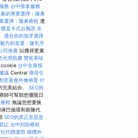
摩服務
台中推拿服務
美鼻的專業選擇：隆鼻
業選擇：隆鼻療程
透
什麼是卡式台胞證
全
。
適合你的假牙選擇
魅力的首選：隆乳手
公司推薦
以獲得更廣
拾光滑肌膚
豐富美味
cookie
台中全身按
建議
Central
搜尋引
創意宴會外燴佈置
什
的完美結合。
SEO的
療師可幫助您擺脫日
鼻療程
無論您想要恢
和淋巴循環和新陳代
用
SEO的真正意思是
登記
台中刮痧療程
行社代辦護照
婚禮外