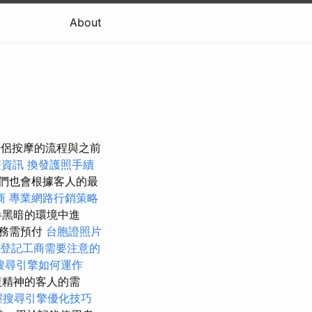
About
，情侶按摩的流程與之前
療資訊
換發護照手續
們也會根據客人的最
商
專業網路行銷策略
半黑暗的環境中進
務需預付
台胞證照片
登記工商需要注意的
搜尋引擎如何運作
復精神的客人的需
握搜尋引擎優化技巧