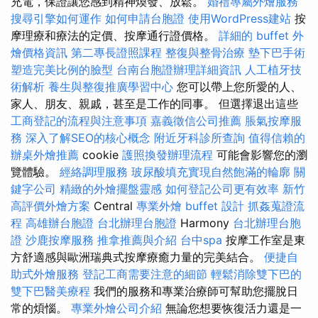
充電，保證讓您感到精神煥發、放鬆。
婚禮專屬外燴服務
搜尋引擎如何運作
如何申請台胞證
使用WordPress建站
按
摩理療和療法的定價、按摩通行證價格。
詳細的 buffet 外
燴價格資訊
第二專長證照課程
整復與整骨治療
墊下巴手術
塑造完美比例的臉型
台南台胞證辦理詳細資訊
人工植牙技
術解析
養生與整復推廣學習中心
您可以帶上您所愛的人、
家人、朋友、親戚，甚至是工作的同事。 但選擇退出這些
工商登記的流程與注意事項
嘉義徵信公司推薦
脹氣按摩服
務
深入了解SEO的核心概念
附近牙科診所查詢
值得信賴的
辦桌外燴推薦
cookie
護照換發辦理流程
可能會影響您的瀏
覽體驗。
經絡調理服務
玻尿酸填充實現自然飽滿的輪廓
關
鍵字公司
精緻的外燴擺盤靈感
如何登記公司更有效率
新竹
高評價外燴方案
Central
專業外燴 buffet 設計
抓姦蒐證流
程
高雄辦台胞證
台北辦理台胞證
Harmony
台北辦理台胞
證
沙鹿按摩服務
推拿推薦與介紹
台中spa
按摩工作室是東
方舒適感與歐洲瑞典式按摩療癒力量的完美結合。
便捷自
助式外燴服務
登記工商需要注意的細節
輕鬆消除雙下巴的
雙下巴醫美療程
我們的服務和專業治療師可幫助您擺脫日
常的煩惱。
專業外燴公司介紹
無論您想要恢復活力還是一