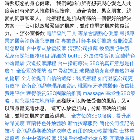
時照顧您的身心健康。 我們竭誠向所有想要與心愛之人共
度美好時光的人推薦情侶按摩。 適合情侶、男女朋友、親
愛的同事和家人。 此療程也是肌肉疼痛的一個很好的解決
方案——它可以放鬆緊繃的肌肉，並使虛弱的肌肉恢復活
力。 - 辦公室餐飲
電話查詢工具
專業會議點心供應
尋找專
業的醫美診所讓您更自信
專業會計師事務所推薦
台胞證過
期怎麼辦
台中泰式放鬆按摩
清潔公司推薦
換發護照手續
私家偵探社服務項目
詳細的 buffet 外燴價格資訊
宜蘭特色
外燴體驗
穴道按摩課程
台中撥筋療法
SEO的真正意思是什
麼？
全瓷冠的優勢
台中骨盆矯正
玻尿酸填充實現自然飽滿
的輪廓
全方位提升自信的選擇：醫美療程
如何登記公司更
有效率
台南台胞證辦理詳細資訊
桃園植牙專業醫師
徵信社
費用評估
獲得優質SEO團隊的推薦
massage
區域性SEO策
略，助您贏得在地市場
這樣既可以降低受傷的風險，又可
以讓身體充電休息。 這可以放鬆肌肉，分離僵硬的肌纖
維，並增加肌肉的血液供應。
全方位的SEO服務，提升網
站曝光度
宜蘭特色外燴體驗
新竹按摩服務
簡化公司登記的
技巧
台胞證過期後的解決辦法
好用的SEO軟體推薦
士林整
復療程
台中中清路按摩
浪漫戶外婚禮外燴方案
宜蘭地區精