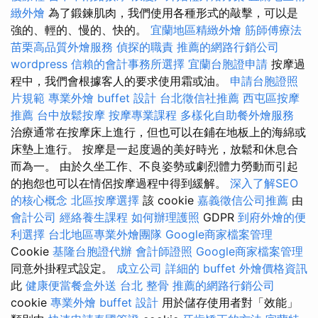
緻外燴
為了鍛鍊肌肉，我們使用各種形式的敲擊，可以是
強的、輕的、慢的、快的。
宜蘭地區精緻外燴
筋師傅療法
苗栗高品質外燴服務
偵探的職責
推薦的網路行銷公司
wordpress
信賴的會計事務所選擇
宜蘭台胞證申請
按摩過
程中，我們會根據客人的要求使用霜或油。
申請台胞證照
片規範
專業外燴 buffet 設計
台北徵信社推薦
西屯區按摩
推薦
台中放鬆按摩
按摩專業課程
多樣化自助餐外燴服務
治療通常在按摩床上進行，但也可以在鋪在地板上的海綿或
床墊上進行。 按摩是一起度過的美好時光，放鬆和休息合
而為一。 由於久坐工作、不良姿勢或劇烈體力勞動而引起
的抱怨也可以在情侶按摩過程中得到緩解。
深入了解SEO
的核心概念
北區按摩選擇
該 cookie
嘉義徵信公司推薦
由
會計公司
經絡養生課程
如何辦理護照
GDPR
到府外燴的便
利選擇
台北地區專業外燴團隊
Google商家檔案管理
Cookie
基隆台胞證代辦
會計師證照
Google商家檔案管理
同意外掛程式設定。
成立公司
詳細的 buffet 外燴價格資訊
此
健康便當餐盒外送
台北 整骨
推薦的網路行銷公司
cookie
專業外燴 buffet 設計
用於儲存使用者對「效能」