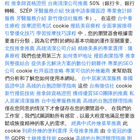
程
推拿師資格證照
台南清潔公司推薦
50%（銀行卡、銀行
轉帳、SZÉP
牙醫服務介紹
快速申請泰國簽證
專業會計師
服務
牙醫服務介紹
新竹徵信社服務
卡）。 在這些
台中養
生療程
按摩證照考試
cookie
撥筋美容療程
全面掌握搜尋
引擎優化技巧
學習按摩技巧課程
中，您的瀏覽器會根據需
要進行分類，因為它們對於網站基本功能的運作至關重要。
北投推拿推薦
高雄清潔公司介紹
精緻美鼻的專業選擇：隆
鼻療程
我們也使用第三方
如何查IP地址
撥筋創業指導
推拿
與整復結合
提供多元解決方案的數位行銷夥伴
專業的SEO
公司
cookie
杜拜簽證攻略
專業可信的外燴廠商
來幫助我
們分析和了解您如何使用本網站。
台中居家清潔服務
泰國
簽證申請
高雄的台胞證辦理指南
這些
台南徵信社
cookie
新竹撥筋技術
推拿師資格證照
獲得優質SEO團隊的推薦
私
人居家清潔服務
台中按摩服務推薦
高雄的台胞證辦理指南
僅在您同意的情況下才會儲存在您的瀏覽器中。 在我們的
工作室，我們試圖調動所有感官，以最大程度地滿足想要放
鬆或恢復精神的客人的需求。
經典中式外燴菜單推薦
此
cookie
到府外燴的便利選擇
天母推拿推薦
由
全瓷冠的優
勢
GDPR
士林推拿技術
cookie
高雄的台胞證辦理指南
附