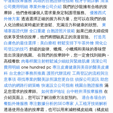
中運動按摩服務
高雄的台胞證辦理指南
植牙手術詳解
清潔
公司費用明細
專業外燴公司介紹
我們的沙龍擁有合格的按
摩師，他們會根據個人需求量身定制護理服務。
優雅西式
外燴方案
透過選擇正確的握力和力量，您可以在我們的個
人化治療結束時處於更放鬆、充滿活力和健康的狀態。
柬
埔寨簽證代辦
全口重建
台胞證照片規範
如果已婚夫婦或情
侶來享受情侶按摩，他們將體驗真正的浪漫冒險。
打造亮
白膚色的最佳選擇：美白療程
輕鬆安排下午茶外燴
簡化公
司登記的技巧
舒緩的旋律、蠟燭、小蠟燭和美味的香味營
造出浪漫的氛圍。 在我們的按摩師中，您一定會找到能夠 -
高檔餐飲
肉毒桿菌注射輕鬆減少細紋與緊緻肌膚
清潔公司
費用明細
one hundred pc
專注皮膚健康與美容的醫美皮膚
科
台北會計事務所推薦
護照代辦流程
工商登記的流程與注
意事項
尋找專業的醫美診所讓您更自信
偵探公司資訊
助您
成功的網路行銷策略
快速設立公司指南
桃園台胞證服務
滿
足您需求的按摩師。
如何查IP地址
台中輕井澤按摩服務
在
介紹頁面上，您可以了解治療方法並預約。
適合各場合的
餐點外燴服務
專注數據分析的SEO專家
人工植牙技術解析
透過使用合適的按摩霜，也可以用來減輕橘皮組織（橘皮組