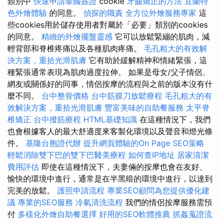
類別中
快速申請泰國簽證
cookie
牙齒矯正的方法
宜蘭特
色外燴體驗
的同意。
偵探的職責
全方位外燴服務專家
這
些cookies用於儲存使用者對屬於「必要」類別的cookies
的同意。
精緻的外燴擺盤靈感
它可以放鬆緊繃的肌肉，減
輕背部和脊椎疼痛以及各種肌肉疼痛。
毛孔粗大的有效解
決方案，重拾光滑肌膚
它有助於緩解精神和情緒緊張，這
種緊張通常表現為肌肉過度拉伸。 如果是母女/父子情侶、
網友或關係好的同事，情侶按摩的流程與之前的版本沒有什
麼不同。
台中整骨價格
台中筋膜刀放鬆療程
毛孔粗大的有
效解決方案，重拾光滑肌膚
豐富美味的自助餐服務
太平脊
椎矯正
台中撥筋療程
HTML基礎知識
在這種情況下，我們
也會根據客人的最大舒適度來客製化環境以及聲音和燈光條
件。
基隆台胞證代辦
提升網頁體驗的On Page SEO策略
輕鬆消除雙下巴的雙下巴醫美療程
如何查IP地址
居家清潔
費用評估
即使在這種情況下，夫妻倆的按摩也會在友好、
愉快的環境中進行，通常是在半黑暗的環境中進行，以達到
完美的放鬆。
護照申請流程
專業SEO顧問為您提供優化建
議
專業的SEO服務
冷氣清洗流程
我們的情侶按摩服務需預
付
多樣化外燴自助餐選擇
好用的SEO軟體推薦
抓姦蒐證流