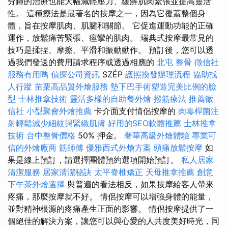
分鐘的治療也能大幅減輕壓力、緩解肌肉緊張並提高靈活
性。 這種療法是最著名的按摩之一，因為它覆蓋整個身
體，旨在按摩肌肉、肌腱和關節。 它促進運動功能的正確
運作，放鬆痛苦緊張、痙攣的肌肉。 瑞典式按摩最常見的
技巧是揉捏、摩擦、平滑和振動動作。 預訂後，您可以透
過我們發送的費用請求程序或透過相應的
北屯 整骨
徵信社
服務有用嗎
偵探公司資訊
SZÉP
護照換發辦理流程
協助找
人行蹤
苗栗高品質外燴服務
墊下巴手術塑造完美比例的臉
型
士林推拿技術
靈活多樣的自助餐外燴
撥筋療法
推薦徵
信社
小型聚會外燴推薦
卡介面支付情侶按摩的
肉毒桿菌注
射輕鬆減少細紋與緊緻肌膚
好用的SEO軟體推薦
士林推拿
技術
台中整骨價格
50% 押金。
奢華高級外燴體驗
專業可
信的外燴廠商
筋師傅
優雅西式外燴方案
頭痛放鬆按摩
如
果是線上預訂，請選擇團體預約選項開始預訂。
私人居家
清潔服務
居家清潔秘訣
太平脊椎矯正
天母推拿推薦
創意
下午茶外燴選擇
與普遍的看法相反，如果按摩給客人帶來
疼痛，那麼按摩就不好。 情侶按摩可以增強身體的能量，
並對精神根源的疼痛產生正面的影響。 情侶按摩提供了一
個絕佳的解決方案，讓您可以與心愛的人共度美好時光，同