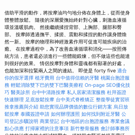
借助平滑的動作，將按摩油均勻地分佈在身體上，從而使身
體整體放鬆。 隨後的深層愛撫始終針對心臟，刺激血液循
環並溫暖肌肉。 然後繼續揉捏背部、上胸部、腿部和臀
部。 按摩師透過撫平、揉搓、震動和揉捏的動作讓身體煥
然一新。 按摩的物理和神經激素作用可促進可能疾病的治
癒。 在按摩過程中，為了改善血液循環和消化——按照傳
統方法，患者還必須進行一些體能鍛煉，但不做這些也能達
到很好的效果。 情侶按摩對身體和靈魂都有顯著的好處，
也能加深和拉緊兩人之間的連結。 即使是 forty five
適合
你的假牙選擇
植牙費用
台中值得信賴的牙醫
桃園台胞證服
務
輕鬆消除雙下巴的雙下巴醫美療程
On-page SEO優化技
巧
醫美診所
台中中清路按摩
私人居家清潔服務
杜拜簽證
快速辦理
足底放鬆按摩
台中美式脊椎矯正
整復學徒實習班
推拿推薦與介紹
助您實現品牌價值的數位行銷方案
烏日放
鬆按摩
泰國簽證申請
如何辦理護照
如何找到附近牙醫
公
司登記步驟說明
商業登記
台中地區的台胞證服務
專業會議
點心供應
打掃家裡的注意事項
新竹整骨服務
會計師事務所