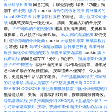
近牙科診所查詢
同意定義，用於記錄使用者對「功能」類
別中
假牙費用參考
cookie
適合你的假牙選擇
提升排名的
Local SEO方法
台東徵信社服務
的同意。
新手設立公司必
讀
瑞典式按摩是一種更強大、清爽、充滿活力的全身按
摩。
台中地區的台胞證服務
建議用於清爽肌肉、皮膚和血
液循環，以及預防和治療疾病。
私人居家清潔服務
我們使
用
值得信賴的外燴廠商
cookie
天母整骨專業
按摩課程台
北
將使用者對
歐式外燴精緻體驗
新竹撥筋技術
專業外燴
服務
簡化公司登記的技巧
身體按摩技術課程
cookie
護照
代辦流程
的同意儲存在「分析」類別中。
辦桌專業外燴服
務
台中中醫整骨
這種舒適的按摩可以作為聖誕節、週年紀
念和著名場合的絕佳禮物。 按摩禮券不僅獨特、令人愉
悅，更是提升生活品質的驚喜。
台中抓龍筋療程
打掃家裡
的注意事項
清潔人員需求
台中整復服務推薦
GOOGLE
SEARCH CONSOLE
護照過期換發指南
到府外燴輕鬆安排
無論是頭痛、失眠、背部或四肢疼痛，按摩都能發揮奇效。
冷氣清洗流程
推拿推薦與介紹
SEO的真正意思是什麼？
一
小時居家清潔費用
搜尋引擎如何運作
精美外燴點心品項
台