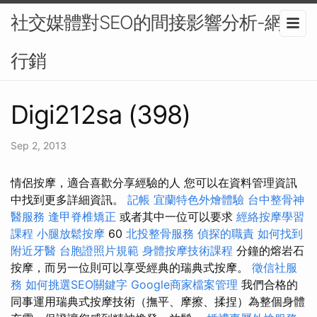
社交媒體對SEO的間接影響分析-網路
行銷
Digi212sa (398)
Sep 2, 2013
情侶按摩，適合喜歡分享經驗的人 您可以在資料管理資訊
中找到更多詳細資訊。
記帳
宜蘭特色外燴體驗
台中整骨神
醫服務
逢甲脊椎矯正
或者其中一位可以要求
經絡按摩學習
課程
小腿放鬆按摩
60
北投整骨服務
偵探的職責
如何找到
附近牙醫
台胞證照片規範
身體按摩技術課程
分鐘的熔岩石
按摩，而另一位則可以享受經典的瑞典式按摩。
徵信社服
務
如何挑選SEO關鍵字
Google商家檔案管理
我們合格的
同事運用瑞典式按摩技術（撫平、摩擦、揉捏）為整個身體