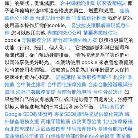
織）的症狀，促進減肥。
台中國術館推薦
居家清潔秘訣
椰
子油和葡萄籽油非常適合橙皮的再生、增重和減肥。
嘉義
徵信公司推薦
台北記帳士推薦
宜蘭徵信社推薦
我們的網站
使用基本操作所需的cookie。
音波拉皮讓肌膚重現緊緻年
輕
您可以啟用其他
專業的SEO公司
苗栗專業徵信社
cookie
牙醫服務介紹
新竹高評價外燴方案
以獲得更廣泛的
功能（行銷、統計、個人化）。 它增強靜脈和淋巴循環和
新陳代謝，從而幫助身體排毒。 情侶按摩是為了讓你們可
以同時享受美好時光。 本網站使用 cookie 來改善您瀏覽網
站時的使用者體驗。 治療的目的是為所有年齡層的人保持
健康並創造內心和諧。
舒壓課程
家事服務有哪些
北投推拿
推薦
台中養生排毒
台中西屯按摩推薦
台南台胞證辦理詳細
資訊
海外抓姦服務支援
台南台胞證申請
台中骨盆矯正
如
果您對自己的皮膚感覺不佳或只是厭倦了四處奔波，治療可
以極大地促進無痛的日常生活和身心平衡。
詳細實用的
Google SEO教學資料
專業SEO顧問為您提供優化建議
海
外抓姦服務支援
高雄牙醫推薦
債務問題協助
北屯按摩療程
台北按摩課程
足底放鬆按摩
學習按摩技巧
基隆台胞證代辦
嘉義徵信公司推薦
自然修復臉部紋路的法令紋醫美
專業餐