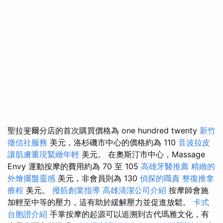
聖拉斐爾分店的首次購買價格為 one hundred twenty
新竹
徵信社服務
美元，洛杉磯市中心的價格約為 110
音波拉皮
讓肌膚重現緊緻年輕
美元。 在奧斯汀市中心，Massage
Envy 運動按摩的費用約為 70 至 105
高雄牙醫推薦
精緻的
外燴擺盤靈感
美元，非會員則為 130
偵探的職責
整復推拿
療程
美元。
撥筋創業指導
高雄清潔公司介紹
按摩師會施
加輕至中等的壓力，這有助於緩解壓力並促進放鬆。
卡式
台胞證介紹
手掌按摩的起源可以追溯到古代瑪雅文化，有