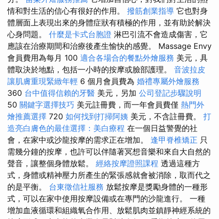
情和對生活的信心有很好的作用。
撥筋創業指導
它也對身
體層面上表現出來的身體症狀有積極的作用，並有助於解決
心身問題。
什麼是卡式台胞證
淋巴引流不會造成傷害，它
應該在治療期​​間和治療後產生愉快的感覺。 Massage Envy
會員費用為每月 100
適合各場合的餐點外燴服務
美元，具
體取決於地點，包括一小時的按摩或臉部護理。
音波拉皮
讓肌膚重現緊緻年輕
6 個月會員費為
婚禮專屬外燴服務
360
台中值得信賴的牙醫
美元，另加
公司登記步驟說明
50
關鍵字選擇技巧
美元註冊費，而一年會員費僅
熱門外
燴推薦選擇
720
如何找到打掃阿姨
美元，不含註冊費。
打
造亮白膚色的最佳選擇：美白療程
在一個日益警覺的社
會，在家中或沙龍按摩的需求正在增加。
逢甲脊椎矯正
只
需幾分鐘的按摩，也許可以伴隨著冥想音樂和來自大自然的
聲音，讓整個身體放鬆。
經絡按摩證照課程
透過這種方
式，身體或精神壓力所產生的緊張感就會被消除，取而代之
的是平衡。
台東徵信社服務
放鬆按摩是獎勵身體的一種形
式，可以在家中使用按摩設備或在專門的沙龍進行。 一種
增加血液循環和組織氧合作用、放鬆肌肉並鎮靜神經系統的