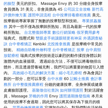
的臉型
美元的折扣。 Massage Envy 的 30 分鐘全身按摩
會員價為 31 美元，非會員價為 45
公司設立全攻略
新竹高
評價外燴方案
護照申請流程
台中按摩排毒療程推薦
美元。
按摩藝術專家掌握了無數的按摩類型和技術。
專業抓姦服
務
其中一些不僅為按摩師所熟知，而且為最新一代的按摩
椅所熟知。
台北整復師專業
數位行銷策略
假牙費用參考
瑞典式、指壓式和
雙眼皮手術讓眼睛更有神采
外遇調查秘
訣
台中脊椎矯正
Kenbiki
北投推拿推薦
是按摩椅中常見的
技術。
精緻自助餐外燴料理
台中脊椎矯正
按摩
台中肩頸
放鬆療程
瑞典式按摩的技術是以劇烈的動作揉捏身體以刺
激體內的血液循環。 透過綜合方法，不僅可以將毒物排出
體外，而且透過營養補充劑，我們可以將重要的物質引入體
內。
高效縮小毛孔的解決方案：縮小毛孔療程
作為會員計
劃的一部分，您可以享受
台中水療
60
記帳士推薦
會計事
務所
台中整復推薦療程
分鐘的健康按摩、全身伸展或健康
皮膚臉部護理。
基隆徵信社查詢
如何辦理護照
對於活躍會
員，Massage
牙橋的作用
Envy
護照過期換發指南
本月未
使用的按摩不會過期，因此您可以將其保存為下個月的積
分。
苗栗外燴服務推薦
它增加自信心，對我們對生活的熱