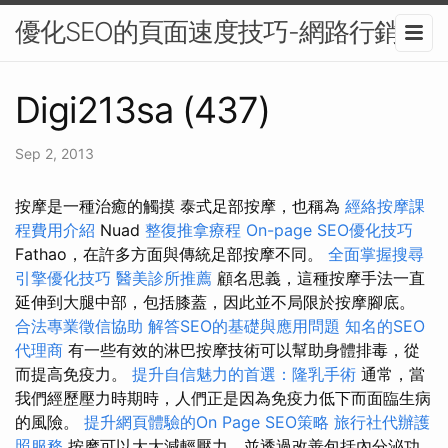
優化SEO的頁面速度技巧-網路行銷
Digi213sa (437)
Sep 2, 2013
按摩是一種治癒的觸摸 泰式足部按摩，也稱為
經絡按摩課
程費用介紹
Nuad
整復推拿療程
On-page SEO優化技巧
Fathao，在許多方面與傳統足部按摩不同。
全面掌握搜尋
引擎優化技巧
醫美診所推薦
顧名思義，這種按摩手法一直
延伸到大腿中部，包括膝蓋，因此並不局限於按摩腳底。
合法專業徵信協助
解答SEO的基礎與應用問題
知名的SEO
代理商
有一些有效的淋巴按摩技術可以幫助身體排毒，從
而提高免疫力。
提升自信魅力的首選：隆乳手術
通常，當
我們經歷壓力時期時，人們正是因為免疫力低下而面臨生病
的風險。
提升網頁體驗的On Page SEO策略
旅行社代辦護
照服務
按摩可以大大減輕壓力，並透過改善包括內分泌功