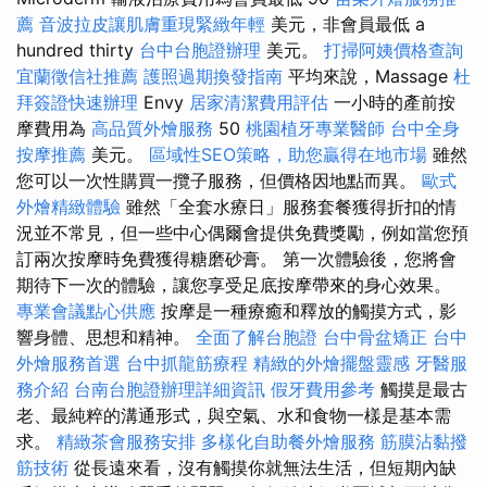
薦
音波拉皮讓肌膚重現緊緻年輕
美元，非會員最低 a
hundred thirty
台中台胞證辦理
美元。
打掃阿姨價格查詢
宜蘭徵信社推薦
護照過期換發指南
平均來說，Massage
杜
拜簽證快速辦理
Envy
居家清潔費用評估
一小時的產前按
摩費用為
高品質外燴服務
50
桃園植牙專業醫師
台中全身
按摩推薦
美元。
區域性SEO策略，助您贏得在地市場
雖然
您可以一次性購買一攬子服務，但價格因地點而異。
歐式
外燴精緻體驗
雖然「全套水療日」服務套餐獲得折扣的情
況並不常見，但一些中心偶爾會提供免費獎勵，例如當您預
訂兩次按摩時免費獲得糖磨砂膏。 第一次體驗後，您將會
期待下一次的體驗，讓您享受足底按摩帶來的身心效果。
專業會議點心供應
按摩是一種療癒和釋放的觸摸方式，影
響身體、思想和精神。
全面了解台胞證
台中骨盆矯正
台中
外燴服務首選
台中抓龍筋療程
精緻的外燴擺盤靈感
牙醫服
務介紹
台南台胞證辦理詳細資訊
假牙費用參考
觸摸是最古
老、最純粹的溝通形式，與空氣、水和食物一樣是基本需
求。
精緻茶會服務安排
多樣化自助餐外燴服務
筋膜沾黏撥
筋技術
從長遠來看，沒有觸摸你​​就無法生活，但短期內缺