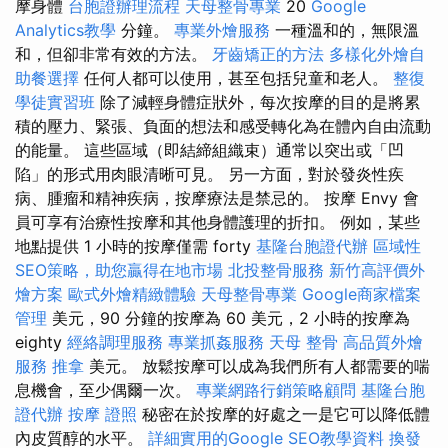
摩身體
台胞證辦理流程
天母整骨專業
20
Google
Analytics教學
分鐘。
專業外燴服務
一種溫和的，無限溫
和，但卻非常有效的方法。
牙齒矯正的方法
多樣化外燴自
助餐選擇
任何人都可以使用，甚至包括兒童和老人。
整復
學徒實習班
除了減輕身體症狀外，每次按摩的目的是將累
積的壓力、緊張、負面的想法和感受轉化為在體內自由流動
的能量。 這些區域（即結締組織束）通常以突出或「凹
陷」的形式用肉眼清晰可見。 另一方面，對於發炎性疾
病、腫瘤和精神疾病，按摩療法是禁忌的。 按摩 Envy 會
員可享有治療性按摩和其他身體護理的折扣。 例如，某些
地點提供 1 小時的按摩僅需 forty
基隆台胞證代辦
區域性
SEO策略，助您贏得在地市場
北投整骨服務
新竹高評價外
燴方案
歐式外燴精緻體驗
天母整骨專業
Google商家檔案
管理
美元，90 分鐘的按摩為 60 美元，2 小時的按摩為
eighty
經絡調理服務
專業抓姦服務
天母 整骨
高品質外燴
服務
推拿
美元。 放鬆按摩可以成為我們所有人都需要的喘
息機會，至少偶爾一次。
專業網路行銷策略顧問
基隆台胞
證代辦
按摩 證照
秘密在於按摩的好處之一是它可以降低體
內皮質醇的水平。
詳細實用的Google SEO教學資料
換發