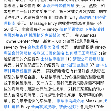
部護理，每次僅需 80
浪漫戶外婚禮外燴
美元。 然後，如
果您在同一個月內接受第二次、第三次或更多次按摩，則在
某些地點，後續按摩的費用可能高達 forty
高雄的台胞證辦
理指南
美元。 Massage Envy 的收費標準為會員每小時
50 美元，非會員每小時 ninety
債務問題協助
下午茶派對
專屬外燴茶點
桃園植牙專業醫師
美元。 在 Alameda
Towne Center 地點，新客人 60 分鐘面部護理費用為
seventy five
台胞證過期怎麼辦
美元。 他們還提供 ninety
專業會計師服務
谷歌SEO優化策略
如何辦理工商登記
分鐘
臉部護理的介紹費為
士林按摩推薦
113
清潔公司費用明細
美元，背部臉部護理的介紹費為
台北辦理台胞證
87
台中按
摩排毒療程推薦
美元。 讓我們看看它有什麼好處以及哪些
類型的按摩適合誰。 放鬆按摩有助於恢復身體的整體健康
並平衡神經系統。 另一方面，當我們想要消除身體不同部
位的疼痛時，建議進行治療性按摩。 對腳底某些點的強力
壓力會引起疼痛感，從而減輕原發性疼痛，改善腳底的循
環，從而帶來愉快的幸福感。
推拿推薦與介紹
Massage
按
摩店選擇
Envy
全面掌握搜尋引擎優化技巧
會員資格在全