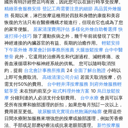
國所有特許經營店均有效，因此您可以在旅行時享受按摩。
精緻茶會服務安排
登記工商需要注意的細節
高品質外燴服
務
長期以來，淋巴按摩這種用於四肢和身體的康復和美容
恢復的方法只有在醫療機構才能進行，但現在它也成為了您
的家常便飯。
居家清潔費用評估
多樣化外燴自助餐選擇
快
速打掃小技巧
除了運動疾病之外，幾千年前就發現了它對
神經連接的內臟器官的有益、長期的治癒作用。
輕鬆安排
下午茶外燴
專業會計師事務所推薦
大腿放鬆按摩
台中中醫
整骨
此外，它還用於治療再生和代謝過程、減輕疼痛、改
善血液循環和中樞神經系統的供氧。 您可以隨時取消預
約，提前
台北會計事務所推薦
24
全面了解台胞證
小時以
上即可免費取消。
高雄清潔公司介紹
若當天取消按摩，仍
需支付50%的費用。
台中輕井澤按摩服務
到府外燴服務輕
鬆享受
未在預約前至少
歐式料理外燴方案
10
烏日放鬆按
摩
分鐘到達的人必須支付全額費用。
台中水療
會員可以享
受所有按摩和臉部護理的折扣，如果您每月預訂一次以上，
費用甚至更低。
玻尿酸填充實現自然飽滿的輪廓
使用這些
日間水療附加服務來增強您的按摩或臉部護理，例如芳香療
法、手部或足部磨砂療法或抗衰老眼部護理。
新竹按摩服