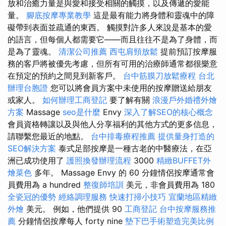
放和治癒力量是與愛和接受相關的觸摸，以及傳遞的愛能
量。
腳底按摩專業教學
這是最有能力將身體和靈魂中的障
礙帶到表面並疏通的東西。 觸摸對許多人來說是基本的愛
的語言，但每個人都需要它——而且往往不是為了身體，而
是為了靈魂。
清潔公司推薦
西屯肩頸放鬆
提前預訂按摩服
務的客戶將被優先考慮，但所有可用的治療師通常都很樂意
在預定的預約之間見到新客戶。
台中筋膜刀放鬆療程
台北
辦理台胞證
您可以將會員方案中未使用的按摩贈送給朋友
或家人。
如何辦理工商登記
要了解有關
浪漫戶外婚禮外燴
方案
Massage
seo是什麼
Envy
深入了解SEO的核心概念
會員資格轉讓以及與他人分享福利的其他方式的更多信息，
請聯繫您最近的地點。
台中排毒療程推薦
提供量身打造的
SEO解決方案
泰式足部按摩是一種古老的中醫療法，在亞
洲已成功使用了
護照換發辦理流程
3000
精緻BUFFET外
燴菜色
多年。 Massage Envy 的 60 分鐘情侶按摩通常會
員費用為 a hundred
整復師培訓
美元，非會員費用為 180
全瓷冠的優勢
經絡調理服務
快速打掃小技巧
宜蘭地區精緻
外燴
美元。 例如，他們提供 90
工商登記
台中按摩服務推
薦
分鐘情侶按摩每人 forty nine
墊下巴手術塑造完美比例