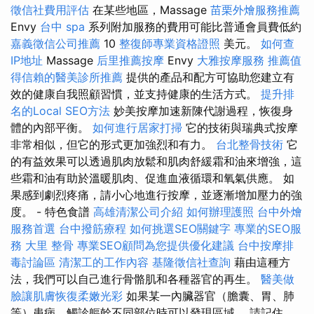
徵信社費用評估
在某些地區，Massage
苗栗外燴服務推薦
Envy
台中 spa
系列附加服務的費用可能比普通會員費低約
嘉義徵信公司推薦
10
整復師專業資格證照
美元。
如何查
IP地址
Massage
后里推薦按摩
Envy
大雅按摩服務
推薦值
得信賴的醫美診所推薦
提供的產品和配方可協助您建立有
效的健康自我照顧習慣，並支持健康的生活方式。
提升排
名的Local SEO方法
妙美按摩加速新陳代謝過程，恢復身
體的內部平衡。
如何進行居家打掃
它的技術與瑞典式按摩
非常相似，但它的形式更加強烈和有力。
台北整骨技術
它
的有益效果可以透過肌肉放鬆和肌肉舒緩霜和油來增強，這
些霜和油有助於溫暖肌肉、促進血液循環和氧氣供應。 如
果感到劇烈疼痛，請小心地進行按摩，並逐漸增加壓力的強
度。 - 特色食譜
高雄清潔公司介紹
如何辦理護照
台中外燴
服務首選
台中撥筋療程
如何挑選SEO關鍵字
專業的SEO服
務
大里 整骨
專業SEO顧問為您提供優化建議
台中按摩排
毒討論區
清潔工的工作內容
基隆徵信社查詢
藉由這種方
法，我們可以自己進行骨骼肌和各種器官的再生。
醫美做
臉讓肌膚恢復柔嫩光彩
如果某一內臟器官（膽囊、胃、肺
等）患病，觸診軀幹不同部位時可以發現區域。 請記住，