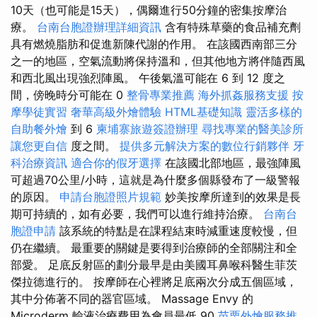
10天（也可能是15天），偶爾進行50分鐘的密集按摩治
療。
台南台胞證辦理詳細資訊
含有特殊草藥的食品補充劑
具有燃燒脂肪和促進新陳代謝的作用。 在該國西南部三分
之一的地區，空氣流動將保持溫和，但其他地方將伴隨西風
和西北風出現強烈陣風。 午後氣溫可能在 6 到 12 度之
間，傍晚時分可能在 0
整骨專業推薦
海外抓姦服務支援
按
摩學徒實習
奢華高級外燴體驗
HTML基礎知識
靈活多樣的
自助餐外燴
到 6
柬埔寨旅遊簽證辦理
尋找專業的醫美診所
讓您更自信
度之間。
提供多元解決方案的數位行銷夥伴
牙
科治療資訊
適合你的假牙選擇
在該國北部地區，最強陣風
可超過70公里/小時，這就是為什麼多個縣發布了一級警報
的原因。
申請台胞證照片規範
妙美按摩所達到的效果是長
期可持續的，如有必要，我們可以進行維持治療。
台南台
胞證申請
該系統的特點是在課程結束時減重速度較慢，但
仍在繼續。 最重要的關鍵是要得到治療師的全部關注和全
部愛。 足底反射區的劃分最早是由美國耳鼻喉科醫生菲茨
傑拉德進行的。 按摩師在心裡將足底兩次分成五個區域，
其中分佈著不同的器官區域。 Massage Envy 的
Microderm 輸液治療費用為會員最低 90
苗栗外燴服務推