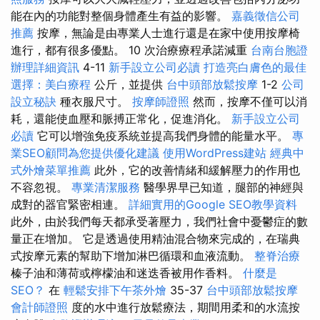
能在內的功能對整個身體產生有益的影響。
嘉義徵信公司
推薦
按摩，無論是由專業人士進行還是在家中使用按摩椅
進行，都有很多優點。 10 次治療療程承諾減重
台南台胞證
辦理詳細資訊
4-11
新手設立公司必讀
打造亮白膚色的最佳
選擇：美白療程
公斤，並提供
台中頭部放鬆按摩
1-2
公司
設立秘訣
種衣服尺寸。
按摩師證照
然而，按摩不僅可以消
耗，還能使血壓和脈搏正常化，促進消化。
新手設立公司
必讀
它可以增強免疫系統並提高我們身體的能量水平。
專
業SEO顧問為您提供優化建議
使用WordPress建站
經典中
式外燴菜單推薦
此外，它的改善情緒和緩解壓力的作用也
不容忽視。
專業清潔服務
醫學界早已知道，腿部的神經與
成對的器官緊密相連。
詳細實用的Google SEO教學資料
此外，由於我們每天都承受著壓力，我們社會中憂鬱症的數
量正在增加。 它是透過使用精油混合物來完成的，在瑞典
式按摩元素的幫助下增加淋巴循環和血液流動。
整脊治療
榛子油和薄荷或檸檬油和迷迭香被用作香料。
什麼是
SEO？
在
輕鬆安排下午茶外燴
35-37
台中頭部放鬆按摩
會計師證照
度的水中進行放鬆療法，期間用柔和的水流按