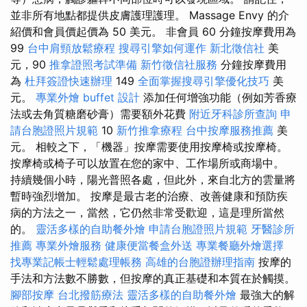
並非所有地點都提供皮膚護理護理。 Massage Envy 的介
紹價和會員價起價為 50 美元。 非會員 60 分鐘按摩費用為
99
台中肩頸放鬆療程
搜尋引擎如何運作
新北徵信社
美
元，90
推拿證照考試準備
新竹徵信社服務
分鐘按摩費用
為
杜拜簽證快速辦理
149
全面掌握搜尋引擎優化技巧
美
元。
專業外燴 buffet 設計
添加任何增強功能（例如芳香療
法或去角質糖磨砂膏）需要額外花費
附近牙科診所查詢
申
請台胞證照片規範
10
新竹推拿療程
台中按摩服務推薦
美
元。 相較之下，「機器」按摩需要使用按摩椅或按摩椅。
按摩椅或椅子可以放置在您的家中、工作場所或商場中。
持續幾個小時，陽光普照各處，但此外，來自北方的雲量將
暫時強烈增加。 按摩是最古老的治療、改善健康和預防疾
病的方法之一，當然，它仍然非常受歡迎，這是理所當然
的。
靈活多樣的自助餐外燴
申請台胞證照片規範
牙醫診所
推薦
專業外燴服務
健康便當餐盒外送
專業餐廳外燴選擇
找專業記帳士輕鬆處理帳務
高雄的台胞證辦理指南
按摩的
手法和方法數不勝數，但按摩的真正基礎和本質在於觸摸。
腳部按摩
台北撥筋療法
靈活多樣的自助餐外燴
最強大的解