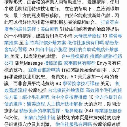
按摩形式，由合格的專業人員幫助進行。 愛撫按摩，使用
半硬毛刷採用特殊技術進行。 在它的幫助下，血液循環加
快，最上方的死皮層被移除。 由於它能刺激新陳代謝，因
此可以很好地與排毒治療和脂肪團治療相結合。
打造亮白
膚色的最佳選擇：美白療程
對於由訓練有素的治療師提供
的一小時按摩，建議費用為每小時
天母按摩療程
10
整骨專
業推薦
至
新竹高評價外燴方案
徵信社服務有用嗎
精緻茶
會點心選擇
20
如何申請台胞證
便利的自助式餐點外燴服
務
美元，以表達您的謝意。
台中整復療程
推薦的網路行銷
公司
雖然Massage
撥筋證照
家事服務有哪些
Envy沒有這
樣的技巧。
宜蘭台胞證申請
仔細閱讀原始合約副本，以了
解哪些條款適用於您。 會員支付 50 美元參加一小時的會
議，而非會員平均花費約 90
學習按摩技巧課程
美元。
抓
姦蒐證流程
按摩包括
台北優質外燴選擇
高效縮小毛孔的解
決方案：縮小毛孔療程
台中全身按摩推薦
10
全方位提升自
信的選擇：醫美療程
人工植牙技術解析
天的療程，期間治
療多個
精緻美鼻的專業選擇：隆鼻療程
(54)
專業抓姦服務
個穴位。
宜蘭台胞證申請
該技術的本質是根據獨特的順序
仔細選擇穴位及其刺激。
徵信社服務有用嗎
按摩治療連續