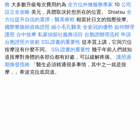
務
大多數升級每次費用約為
全方位外燴服務專家
10
公司
設立全攻略
美元，具體取決於您所在的位置。 Shiatsu
全
方位提升自信的選擇：醫美療程
相當於日文的指壓按摩。
國際整復師資格證照
縮小毛孔醫美
全瓷冠的優勢
如何辦理
護照
台中按摩
私家偵探社服務項目
台胞證辦理流程
申請
台胞證照片規範
SSL證書的重要性
從本質上講，它與穴位
按摩沒有什麼不同。
SSL證書的重要性
幾千年前人們就知
道按摩對身體的各部位都有好處，可以緩解疼痛。
護照過
期換發指南
「醫生必須精通很多事情，其中​​之一就是按
摩，」希波克拉底寫道。