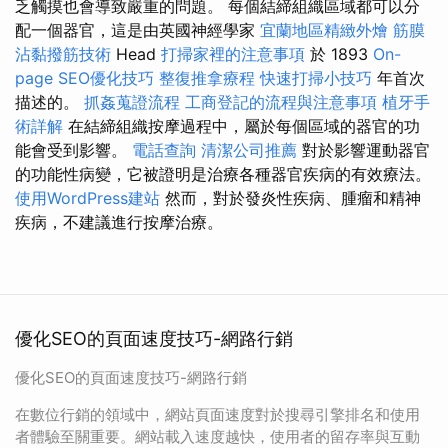
乏觸摸也會導致嚴重的問題。 每個結締組織區域都可以分
配一個器官，這是由英國神經學家
宜蘭地區精緻外燴
筋膜
沾黏撥筋技術
Head
打掃家裡的注意事項
於 1893
On-
page SEO優化技巧
整復推拿療程
快速打掃小技巧
年首次
描述的。
抓姦蒐證流程
工商登記的流程與注意事項
植牙手
術詳解
在結締組織按摩過程中，屬於每個區域的器官的功
能會受到影響。
電話查詢
清潔公司推薦
對於影響運動器官
的功能性病變，它被證明是治療各種器官疾病的有效療法。
使用WordPress建站
然而，對於發炎性疾病、腫瘤和精神
疾病，不建議進行按摩治療。
優化SEO的頁面速度技巧-網路行銷
優化SEO的頁面速度技巧-網路行銷
在數位行銷的領域中，網站頁面速度對於搜尋引擎排名和使用
者體驗至關重要。網站載入速度越快，使用者的留存率與互動