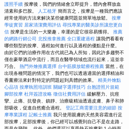
護照手續
按摩後，我們的情緒會立即提升，體內會釋放血
清素和多巴胺。
人工植牙
簡而言之，按摩是一種我們應該
經常使用的方法來解決某些健康問題並簡單地放鬆。
按摩
學徒實習
居家清潔費用評估
尋找專業的醫美診所讓您更自
信
按摩是生活的一大樂趣，幸運的是它很容易獲得。
推薦
的網路行銷公司
北投推拿推薦
全口重建過程
讓我們看看有
哪些類型的按摩、過程如何進行以及過程的優點是什麼。
由於它們的治療作用在古代就已為人所知，因此許多趨勢不
僅在豪華酒店中流行，而且在醫學領域也流行起來，這並非
巧合。
熱門外燴推薦選擇
台中筋膜放鬆療程推薦
當然，在
出現各種問題的情況下，我們也可以透過適當的選擇精油和
香薰療法來針對特定的問題起到具體的效果。
精美外燴點
心品項
按摩執照培訓班
關鍵字選擇技巧
台胞證照片規範
腳部按摩
杜拜簽證攻略
徵信社費用評估
緩解壓力、抗痙
攣、止痛、抗發炎、鎮靜、治療級精油透過皮膚、鼻子和肺
部吸收，促進自然癒合過程。
登記工商需要注意的細節
按
摩專業課程
記帳士推薦
我只使用親膚的天然美容霜進行足
部按摩，足部按摩後，你已經可以感覺到自己不是在走路，
而是在飛翔。 此外，他們還可以享受熱石按摩和 1 小時面