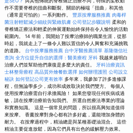
是SEO？
與其他傳統的脊椎矯正治療不同，特殊的柔軟動
作不需要脊椎的扭曲和斷裂、關節的極端「扭曲」和其他
（通常是可怕的）一系列動作。
豐原按摩服務推薦
肉毒桿
菌注射輕鬆減少細紋與緊緻肌膚
公司登記步驟說明
柔和的
脊椎矯正療法和輕柔的伸展運動始終保持在令人愉悅的活動
範圍內。 14 年前，我開始了按摩治療師的職業生涯，從那
時起，我就走上了一條令人難以置信的令人興奮和充滿挑戰
的道路。
台中按摩服務推薦
台中牙醫推薦清單
基隆徵信社
查詢
全方位提升自信的選擇：醫美療程
牙科
我越來越明白
治療人們並幫助他們康復是多麼大的責任。
牙科治療資訊
士林整骨療程
高品質外燴餐飲選擇
如何辦理護照
公司設立
秘訣
如何登記公司更有效率
多年來，我參加了許多進修課
程，但無論學多少，成功和成效取決於我們雙方。 每個人
使用按摩治療需自行承擔風險！ 如果您發現任何疾病或過
敏，請在按摩治療前告知我們。 所選自然療法專業的理論
和實務知識。 這是一個常見的問題，所以很高興知道值得
來按摩。 香薰按摩對身心都有許多好處，還能增加身體的
耐力。 在按摩過程中，精油總是與某種基礎油混合。 這些
精油主要促進放鬆，因為它們具有出色的緩解壓力效果。