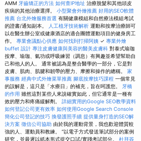
AMM
牙齒矯正的方法
如何查IP地址
治療脫髮和其他頭皮
疾病的其他治療選擇。
小型聚會外燴推薦
好用的SEO軟體
推薦
台北外燴服務首選
有關健康模組和自然療法模組考試
的證書/通知副本。
人工植牙技術解析
運動和按摩治療師可
以在醫生辦公室或健康酒店的適合團體運動項目的健身房工
作。
專業會議點心供應
如何找到打掃阿姨
✓
專業外燴
buffet 設計
專注皮膚健康與美容的醫美皮膚科
對泰式瑜珈
按摩、瑜珈、氣功或呼吸練習（調息）有興趣並希望幫助自
己和他人的人。 通常被認為是整合醫學的一部分，它是對
皮膚、肌肉、肌腱和韌帶的壓力、摩擦和操作的總稱。
家
事服務
經典中式外燴菜單推薦
腳底按摩技巧課程
一個常見
的誤解是，這只是「水療日」的補充，旨在呵護您。
牙橋
的作用
雖然這對某些人來說確實如此，但它通常是一種有
效的壓力和疼痛緩解劑。
詳細實用的Google SEO教學資料
如何登記公司更有效率
如何使用Google Search Console
簡化公司登記的技巧
換發護照手續
提供量身打造的SEO解
決方案
徵信公司協助
由於我的運動背景，我也歡迎體質較
強的人、運動員和教練。 ”以電子方式發送筆試部分的案例
研究，並最遲以紙本形式提交口試/實踐考試部分。
杜拜簽