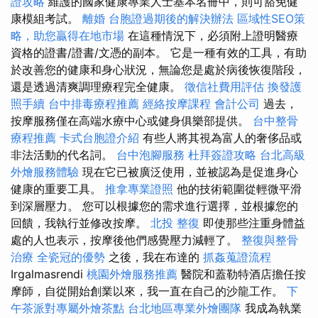
證攻略
維護的國家健康專業人士基本名冊中，則可豁免健
康模組考試。
離婚
台胞證過期後的解決辦法
區域性SEO策
略，助您贏得在地市場
在這種情況下，必須附上證明醫療
資格的證書/證書/文憑的副本。 它是一種有效的工具，有助
於改善您的健康和身心狀況，無論您是處於病後恢復階段，
還是透過清爽調理療程完全健康。
徵信社費用評估
換發護
照手續
台中排毒療程推薦
經絡按摩課程
會計公司
過去，
按摩服務僅在高端水療中心或健身俱樂部提供。
台中整骨
療程推薦
卡式台胞證介紹
有些人將其視為富人的奢侈品或
非法活動的代名詞。
台中泡腳服務
杜拜簽證攻略
台北高級
外燴服務體驗
現在它已被廣泛使用，並被認為是促進身心
健康的重要工具。
推拿專業證照
他的技術範圍從輕微平滑
到深層壓力。 您可以根據您的需求進行選擇，並根據您的
回饋，我執行並修改按摩。
北投 整復
即使那些注重身體益
處的人也表示，按摩後他們感覺壓力減輕了。
整復與整骨
治療
全瓷冠的優勢
之後，我在布達的
抓姦蒐證流程
Irgalmasrendi
桃園外燴服務推薦
醫院和蓋勒特酒店擔任按
摩師，自從開始創業以來，我一直在自己的沙龍工作。
下
午茶派對專屬外燴茶點
台北地區專業外燴團隊
我成為執業