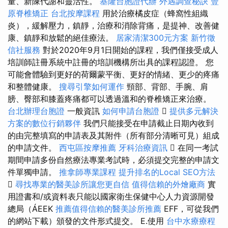
量、新陳代謝和靈活性。
基隆台胞證代辦
外遇調查秘訣
豐
原脊椎矯正
台北按摩課程
用於治療橘皮症（蜂窩性組織
炎），緩解壓力，鎮靜，治療和消除背痛，是提神、改善健
康、鎮靜和放鬆的絕佳療法。
居家清潔300元方案
新竹徵
信社服務
對於2020年9月1日開始的課程，我們僅接受成人
培訓師註冊系統中註冊的培訓機構所出具的課程認證。 您
可能會體驗到更好的荷爾蒙平衡、更好的情緒、更少的疼痛
和整體健康。
搜尋引擎如何運作
頸部、背部、手腕、肩
膀、臀部和膝蓋疼痛都可以透過溫和的脊椎矯正來治療。
台北辦理台胞證
一般資訊
如何申請台胞證

提供多元解決
方案的數位行銷夥伴
我們只能接受在申請截止日期內收到
的由完整填寫的申請表及其附件（所有部分清晰可見）組成
的申請文件。
西屯區按摩推薦
牙科治療資訊
 在同一考試
期間申請多份自然療法專業考試時，必須提交完整的申請文
件單獨申請。
推拿師專業課程
提升排名的Local SEO方法

尋找專業的醫美診所讓您更自信
值得信賴的外燴廠商
實
用證書和/或資料表只能以國家衛生保健中心人力資源開發
總局（ÁEEK
推薦值得信賴的醫美診所推薦
EFF，可從我們
的網站下載）頒發的文件形式提交。 E.使用
台中水療療程