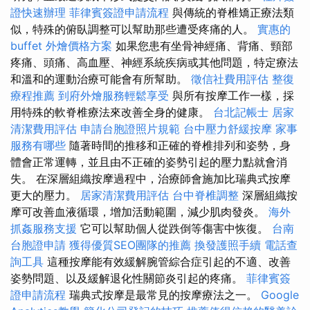
證快速辦理
菲律賓簽證申請流程
與傳統的脊椎矯正療法類
似，特殊的俯臥調整可以幫助那些遭受疼痛的人。
實惠的
buffet 外燴價格方案
如果您患有坐骨神經痛、背痛、頸部
疼痛、頭痛、高血壓、神經系統疾病或其他問題，特定療法
和溫和的運動治療可能會有所幫助。
徵信社費用評估
整復
療程推薦
到府外燴服務輕鬆享受
與所有按摩工作一樣，採
用特殊的軟脊椎療法來改善全身的健康。
台北記帳士
居家
清潔費用評估
申請台胞證照片規範
台中壓力舒緩按摩
家事
服務有哪些
隨著時間的推移和正確的脊椎排列和姿勢，身
體會正常運轉，並且由不正確的姿勢引起的壓力點就會消
失。 在深層組織按摩過程中，治療師會施加比瑞典式按摩
更大的壓力。
居家清潔費用評估
台中脊椎調整
深層組織按
摩可改善血液循環，增加活動範圍，減少肌肉發炎。
海外
抓姦服務支援
它可以幫助個人從跌倒等傷害中恢復。
台南
台胞證申請
獲得優質SEO團隊的推薦
換發護照手續
電話查
詢工具
這種按摩能有效緩解腕管綜合症引起的不適、改善
姿勢問題、以及緩解退化性關節炎引起的疼痛。
菲律賓簽
證申請流程
瑞典式按摩是最常見的按摩療法之一。
Google