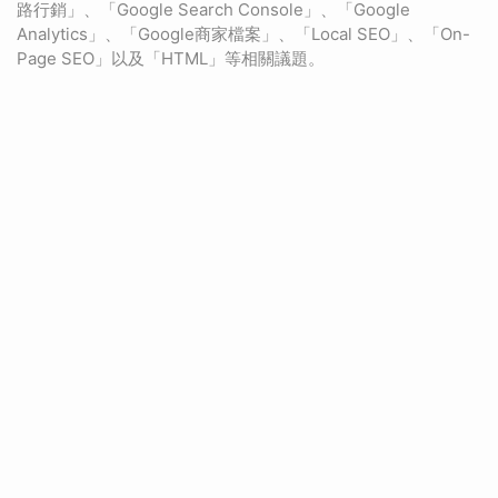
路行銷」、「Google Search Console」、「Google
Analytics」、「Google商家檔案」、「Local SEO」、「On-
Page SEO」以及「HTML」等相關議題。