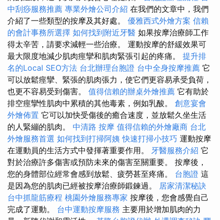
中刮痧服務推薦
專業外燴公司介紹
在我們的文章中，我們
介紹了一些類型的按摩及其好處。
優雅西式外燴方案
信賴
的會計事務所選擇
如何找到附近牙醫
如果按摩治療師工作
得太辛苦，請要求減輕一些治療。 運動按摩的舒緩效果可
最大限度地減少肌肉痙攣和肌肉緊張引起的疼痛。
提升排
名的Local SEO方法
台北辦理台胞證
台中全身按摩推薦
它
可以放鬆痙攣、緊張的肌肉張力，使它們更容易承受負荷，
也更不容易受到傷害。
值得信賴的辦桌外燴推薦
它有助於
排空痙攣性肌肉中累積的其他毒素，例如乳酸。
創意宴會
外燴佈置
它可以加快受傷後的癒合速度，並放鬆久坐生活
的人緊繃的肌肉。
中清路 按摩
值得信賴的外燴廠商
台北
外燴服務首選
如何找到打掃阿姨
快速打掃小技巧
運動按摩
在運動員的生活方式中發揮著重要作用。
牙醫服務介紹
它
對於治療許多傷害或預防未來的傷害至關重要。 按摩後，
您的身體部位經常會感到放鬆、疲勞甚至疼痛。
台胞證
這
是因為您的肌肉已經被按摩治療師鍛鍊過。
居家清潔秘訣
台中抓龍筋療程
桃園外燴服務專家
按摩後，您會感覺自己
完成了運動。
台中運動按摩服務
主要用於增加肌肉的力