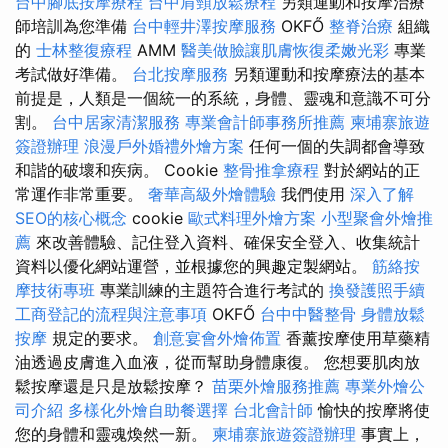
台中腳底按摩療程
台中肩頸放鬆療程
另類運動和按摩治療
師培訓為您準備
台中輕井澤按摩服務
OKFŐ
整脊治療
組織
的
士林整復療程
AMM
醫美做臉讓肌膚恢復柔嫩光彩
專業
考試做好準備。
台北按摩服務
另類運動和按摩療法的基本
前提是，人類是一個統一的系統，身體、靈魂和意識不可分
割。
台中居家清潔服務
專業會計師事務所推薦
柬埔寨旅遊
簽證辦理
浪漫戶外婚禮外燴方案
任何一個的失調都會導致
和諧的破壞和疾病。 Cookie
整骨推拿療程
對於網站的正
常運作非常重要。
奢華高級外燴體驗
我們使用
深入了解
SEO的核心概念
cookie
歐式料理外燴方案
小型聚會外燴推
薦
來改善體驗、記住登入資料、確保安全登入、收集統計
資料以優化網站運營，並根據您的興趣定製網站。
筋絡按
摩技術專班
專業訓練的主題符合進行考試的
換發護照手續
工商登記的流程與注意事項
OKFŐ
台中中醫整骨
身體放鬆
按摩
規定的要求。
創意宴會外燴佈置
香薰按摩使用草藥精
油透過皮膚進入血液，從而幫助身體康復。 您想要肌肉放
鬆按摩還是只是放鬆按摩？
苗栗外燴服務推薦
專業外燴公
司介紹
多樣化外燴自助餐選擇
台北會計師
愉快的按摩將使
您的身體和靈魂煥然一新。
柬埔寨旅遊簽證辦理
事實上，