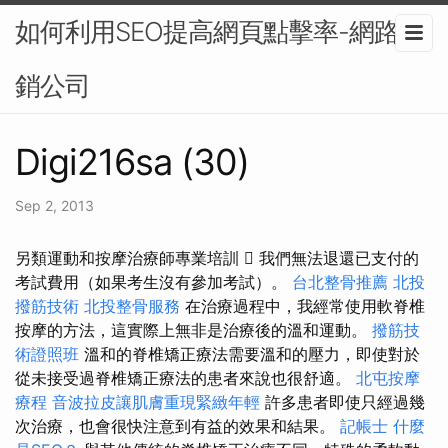
如何利用SEO提高網頁點擊率-網路行
銷公司
Digi216sa (30)
Sep 2, 2013
另類運動和按摩治療師專業培訓  我們無法退還已支付的
考試費用（如果考生沒有參加考試）。
台北整骨推薦
北投
撥筋技術
北投整骨服務
在治療過程中，我經常使用軟脊椎
按摩的方法，這實際上無非是治療後的溫和運動。
撥筋技
術證照班
溫和的脊椎矯正療法需要溫和的壓力，即使對於
從未接受過脊椎矯正療法的患者來說也很舒適。
北屯按摩
療程
音波拉皮讓肌膚重現緊緻年輕
許多患者即使只經過幾
次治療，也會很快注意到有益的效果和結果。
記帳士
什麼