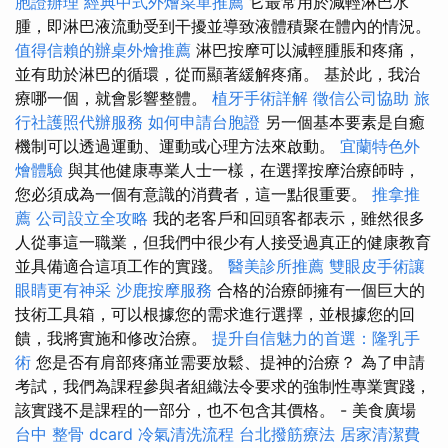
胞證辦理
經典中式外燴菜單推薦
它最常用於減輕淋巴水
腫，即淋巴液流動受到干擾並導致液體積聚在體內的情況。
值得信賴的辦桌外燴推薦
淋巴按摩可以減輕腫脹和疼痛，
並有助於淋巴的循環，從而顯著緩解疼痛。 基於此，我治
療哪一個，就會影響整體。
植牙手術詳解
徵信公司協助
旅
行社護照代辦服務
如何申請台胞證
另一個基本要素是自癒
機制可以透過運動、運動或心理方法來啟動。
宜蘭特色外
燴體驗
與其他健康專業人士一樣，在選擇按摩治療師時，
您必須成為一個有意識的消費者，這一點很重要。
推拿推
薦
公司設立全攻略
我的老客戶和回頭客都表示，雖然很多
人從事這一職業，但我們中很少有人接受過真正的健康教育
並具備適合這項工作的實踐。
醫美診所推薦
雙眼皮手術讓
眼睛更有神采
沙鹿按摩服務
合格的治療師擁有一個巨大的
技術工具箱，可以根據您的需求進行選擇，並根據您的回
饋，我將實施和修改治療。
提升自信魅力的首選：隆乳手
術
您是否有肩部疼痛並需要放鬆、提神的治療？ 為了申請
考試，我們為課程參與者組織法令要求的強制性專業實踐，
該實踐不是課程的一部分，也不包含其價格。 - 美食廣場
台中 整骨 dcard
冷氣清洗流程
台北撥筋療法
居家清潔費