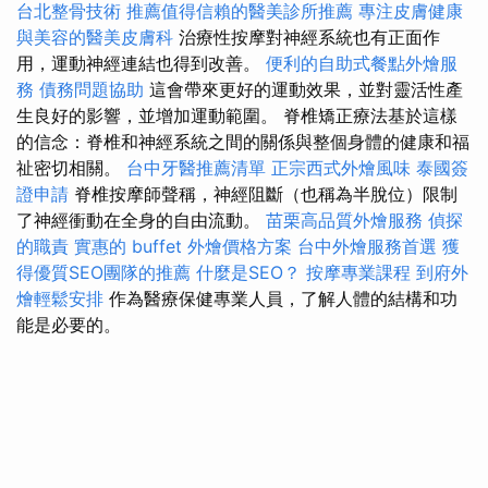
台北整骨技術
推薦值得信賴的醫美診所推薦
專注皮膚健康
與美容的醫美皮膚科
治療性按摩對神經系統也有正面作
用，運動神經連結也得到改善。
便利的自助式餐點外燴服
務
債務問題協助
這會帶來更好的運動效果，並對靈活性產
生良好的影響，並增加運動範圍。 脊椎矯正療法基於這樣
的信念：脊椎和神經系統之間的關係與整個身體的健康和福
祉密切相關。
台中牙醫推薦清單
正宗西式外燴風味
泰國簽
證申請
脊椎按摩師聲稱，神經阻斷（也稱為半脫位）限制
了神經衝動在全身的自由流動。
苗栗高品質外燴服務
偵探
的職責
實惠的 buffet 外燴價格方案
台中外燴服務首選
獲
得優質SEO團隊的推薦
什麼是SEO？
按摩專業課程
到府外
燴輕鬆安排
作為醫療保健專業人員，了解人體的結構和功
能是必要的。