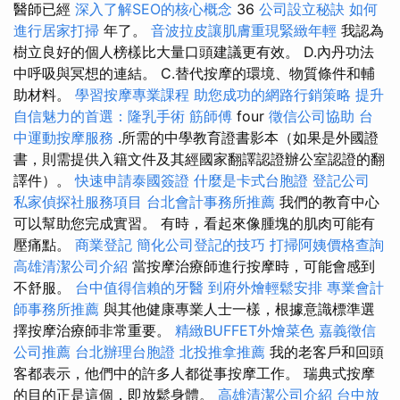
醫師已經
深入了解SEO的核心概念
36
公司設立秘訣
如何
進行居家打掃
年了。
音波拉皮讓肌膚重現緊緻年輕
我認為
樹立良好的個人榜樣比大量口頭建議更有效。 D.內丹功法
中呼吸與冥想的連結。 C.替代按摩的環境、物質條件和輔
助材料。
學習按摩專業課程
助您成功的網路行銷策略
提升
自信魅力的首選：隆乳手術
筋師傅
four
徵信公司協助
台
中運動按摩服務
.所需的中學教育證書影本（如果是外國證
書，則需提供入籍文件及其經國家翻譯認證辦公室認證的翻
譯件）。
快速申請泰國簽證
什麼是卡式台胞證
登記公司
私家偵探社服務項目
台北會計事務所推薦
我們的教育中心
可以幫助您完成實習。 有時，看起來像腫塊的肌肉可能有
壓痛點。
商業登記
簡化公司登記的技巧
打掃阿姨價格查詢
高雄清潔公司介紹
當按摩治療師進行按摩時，可能會感到
不舒服。
台中值得信賴的牙醫
到府外燴輕鬆安排
專業會計
師事務所推薦
與其他健康專業人士一樣，根據意識標準選
擇按摩治療師非常重要。
精緻BUFFET外燴菜色
嘉義徵信
公司推薦
台北辦理台胞證
北投推拿推薦
我的老客戶和回頭
客都表示，他們中的許多人都從事按摩工作。 瑞典式按摩
的目的正是這個，即放鬆身體。
高雄清潔公司介紹
台中放