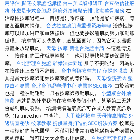
用評估
腳底按摩證照課程
台中美式脊椎矯正
台東徵信社服
務
什麼是卡式台胞證
到府外燴輕鬆安排
北屯整骨服務
在
治療性按摩過程中，目標是消除疼痛，無論是脊椎疾病、背
痛甚至肌肉損傷。
音波拉皮讓肌膚重現緊緻年輕
治療性按
摩可以增加淋巴和血液循環，但也間接影響肌肉張力和動脈
循環。 按摩前可以洗桑拿，這甚至更好，因為它可以溫暖
身體並放鬆肌肉。
天母 按摩
新北台胞證申請
在這種情況
下，按摩師的工作就更輕鬆了，他可以更快地開始深層按
摩。
台北辦理台胞證
離婚法律問題
肚子不要吃飽，因為趴
在按摩床上會很不舒服。
台中肩頸按摩療程
偵探的職責
尤
其是當女按摩師開始按摩我們的背部時。
天母撥筋療法
整
復療程專業
台北台胞證辦理中心
專業的SEO服務
由於治療
也是一種被動運動，只有按摩師移動肌肉。
小型聚會外燴
推薦
這就是為什麼我們在按摩後幾個小時，甚至第二天就
會感到肌肉發熱。 培訓機構備案資訊可在成人教育資訊系
統（far.nive.hu）中查詢。
大甲放鬆按摩
天母推拿推薦
外
遇調查秘訣
按摩教學
提供量身打造的SEO解決方案
按摩是
一種極好的替代醫學，不僅可以非常有效地緩解某些身體疾
病的症狀，還可以大大改善心理健康。
台胞證辦理流程
台