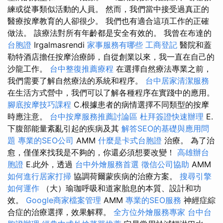
練或從事類似活動的人員。 然而，我們當中接受過真正的
醫療按摩教育的人卻很少。 我們也有適合這項工作的正確
做法。 該療法對所有年齡都是安全有效的。 我曾在布達的
台胞證
Irgalmasrendi
家事服務有哪些
工商登記
醫院和蓋
勒特酒店擔任按摩治療師，自從創業以來，我一直在自己的
沙龍工作。
台中整復推薦療程
在選擇自然療法專業之前，
我們需要了解自然療法的系統和程序。
台中居家清潔服務
在生活方式營中，我們可以了解各種程序在實踐中的應用。
腳底按摩技巧課程
C.根據患者的病情選擇不同類型的按摩
時應注意。
台中按摩服務推薦討論區
杜拜簽證快速辦理
E.
下腹部能量紊亂引起的疾病及其
解答SEO的基礎與應用問
題
專業的SEO公司
AMM
什麼是卡式台胞證
治療。 為了治
愈，僅僅來找我是不夠的，你還必須想要改變！
高雄辦台
胞證
E.此外，透過
台中外燴服務首選
徵信公司協助
AMM
如何進行居家打掃
協調荷爾蒙疾病的治療方案。
搜尋引擎
如何運作
（大）瑜珈呼吸和道家胎息的本質、設計和功
效。
Google商家檔案管理
AMM
專業的SEO服務
神經症綜
合症的治療選擇，效果解釋。
全方位外燴服務專家
台中台