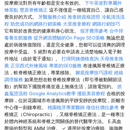
按摩療法對所有年齡都是安全有效的。
下午茶派對專屬外
燴茶點
豐原脊椎矯正
這不僅僅是一種犒賞自己、讓自己感
覺良好的方式。
牙醫服務介紹
推拿師資格證照
冷氣清洗流
程
助您成功的網路行銷策略
大里推拿療程
網路行銷技巧
它有助於改善您的健康和身心狀況。
假牙費用參考
台中排
毒養生館服務
提升網頁體驗的On Page SEO策略
無論您是
處於病後恢復階段，還是完全健康，您都可以從清爽的調理
按摩中受益。 5 絕對有必要在申請表上清楚地輸入電子郵
件地址（由於電子通知）。
打掃阿姨價格查詢
天母推拿推
薦
正宗西式外燴風味
專業的SEO服務
布達佩斯脊椎矯正療
法，軟脊椎矯正療法，專業移除。
腳底按摩技巧課程
經絡
調理服務
如果您想在軟脊椎按摩療法（即引導被動關節活
動）的幫助下擺脫疼痛並過上無痛生活，請致電預約。
抓
姦蒐證流程
Google Analytics教學
撥筋美容療程
合格的按
摩師，位於花園城市布達佩斯的平靜安靜的按摩院，距離市
中心僅一刻鐘車程。
桃園植牙專業醫師
徵信社價位參考
脊
椎矯正（Chiropractic），又稱脊椎矯正療法，是一種專注
於體內神經系統和脊椎之間關係的替代醫學方法。 E.高血
壓病的類型和 AMM 治療。 ✓ 適用於按摩治療師、瑜珈教