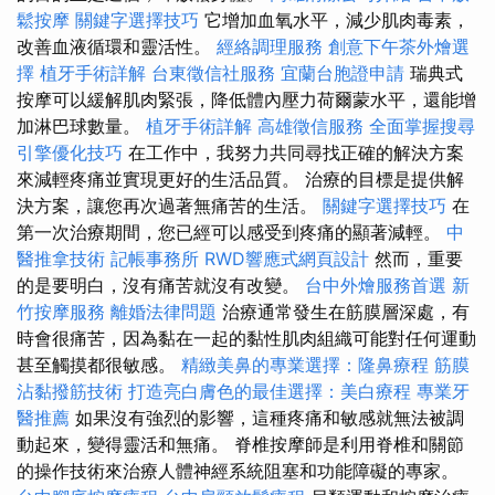
鬆按摩
關鍵字選擇技巧
它增加血氧水平，減少肌肉毒素，
改善血液循環和靈活性。
經絡調理服務
創意下午茶外燴選
擇
植牙手術詳解
台東徵信社服務
宜蘭台胞證申請
瑞典式
按摩可以緩解肌肉緊張，降低體內壓力荷爾蒙水平，還能增
加淋巴球數量。
植牙手術詳解
高雄徵信服務
全面掌握搜尋
引擎優化技巧
在工作中，我努力共同尋找正確的解決方案
來減輕疼痛並實現更好的生活品質。 治療的目標是提供解
決方案，讓您再次過著無痛苦的生活。
關鍵字選擇技巧
在
第一次治療期間，您已經可以感受到疼痛的顯著減輕。
中
醫推拿技術
記帳事務所
RWD響應式網頁設計
然而，重要
的是要明白，沒有痛苦就沒有改變。
台中外燴服務首選
新
竹按摩服務
離婚法律問題
治療通常發生在筋膜層深處，有
時會很痛苦，因為黏在一起的黏性肌肉組織可能對任何運動
甚至觸摸都很敏感。
精緻美鼻的專業選擇：隆鼻療程
筋膜
沾黏撥筋技術
打造亮白膚色的最佳選擇：美白療程
專業牙
醫推薦
如果沒有強烈的影響，這種疼痛和敏感就無法被調
動起來，變得靈活和無痛。 脊椎按摩師是利用脊椎和關節
的操作技術來治療人體神經系統阻塞和功能障礙的專家。