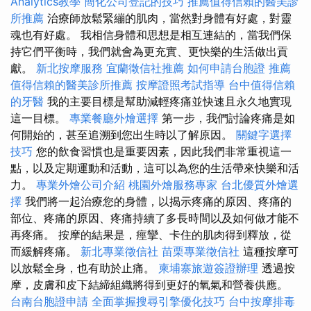
Analytics教學
簡化公司登記的技巧
推薦值得信賴的醫美診
所推薦
治療師放鬆緊繃的肌肉，當然對身體有好處，對靈
魂也有好處。 我相信身體和思想是相互連結的，當我們保
持它們平衡時，我們就會為更充實、更快樂的生活做出貢
獻。
新北按摩服務
宜蘭徵信社推薦
如何申請台胞證
推薦
值得信賴的醫美診所推薦
按摩證照考試指導
台中值得信賴
的牙醫
我的主要目標是幫助減輕疼痛並快速且永久地實現
這一目標。
專業餐廳外燴選擇
第一步，我們討論疼痛是如
何開始的，甚至追溯到您出生時以了解原因。
關鍵字選擇
技巧
您的飲食習慣也是重要因素，因此我們非常重視這一
點，以及定期運動和活動，這可以為您的生活帶來快樂和活
力。
專業外燴公司介紹
桃園外燴服務專家
台北優質外燴選
擇
我們將一起治療您的身體，以揭示疼痛的原因、疼痛的
部位、疼痛的原因、疼痛持續了多長時間以及如何做才能不
再疼痛。 按摩的結果是，痙攣、卡住的肌肉得到釋放，從
而緩解疼痛。
新北專業徵信社
苗栗專業徵信社
這種按摩可
以放鬆全身，也有助於止痛。
柬埔寨旅遊簽證辦理
透過按
摩，皮膚和皮下結締組織將得到更好的氧氣和營養供應。
台南台胞證申請
全面掌握搜尋引擎優化技巧
台中按摩排毒