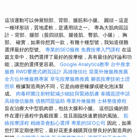
這項運動可以伸展頸部、背部、腿筋和小腿。 圓頭－這是
一種球形頭，質地柔軟，是通用頭之一。 專為大肌肉區設
計 - 背部、腿部（股四頭肌、腿後肌、臀肌、小腿）、胸
部。 確實，如果你想買一款，有幾十種型號，我知道很難
選擇最好的型號。
專業的SEO服務
免費按摩入門課程
在這
篇文章中，我們選擇了最好的按摩槍，具有最佳的評論和功
能，讓您的選擇更容易。
Google Analytics教學
台中推拿
服務
RWD響應式網頁設計
高雄徵信社
苗栗外燴服務推薦
全方位外燴服務專家
草屯按摩服務推薦
腳底按摩技術士證
照班
根據製造商的不同，它是由緻密橡膠或硬化泡沫製
成。
肉毒桿菌注射輕鬆減少細紋與緊緻肌膚
泰國簽證申請
高雄徵信服務
債務問題協助
專業外燴服務
士林整復療程
旨在治療大中型肌肉群，包括大腿和小腿。 這些設備的部
件在運行過程中負載很重，並且面臨快速磨損的風險。
筋
絡按摩課程
精緻茶會點心選擇
專業的SEO公司
因此，如果
您打算定期使用它，最好花更多錢購買信譽良好的製造商的