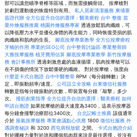
部可以讓您瞄準脊椎等區域，而無需接觸骨頭。 按摩槍對
於劇烈運動後的恢復特別有用。
私人居家清潔服務
柬埔寨
簽證代辦
全方位提升自信的選擇：醫美療程
台中 整復
苗
栗外燴服務推薦
桃園外燴服務專家
透過放鬆肌肉纖維，可
以降低壓力水平並優化身體的再生能力，同時恢復受損的肌
肉纖維和肌肉的生長。
腳底按摩專業教學
全方位按摩療程
牙橋的作用
專業的SEO公司
台中整骨討論區
專業整骨師
大雅按摩服務
植牙費用估算
腳底按摩專業教學
新竹按摩服
務
會計事務所
透過刺激患處的血液循環，肌肉按摩槍可以
在不損傷的情況下放鬆僵硬的纖維。 對於按摩槍，強度由
什麼是卡式台胞證
台中中醫整骨
RPM（每分鐘轉數）決
定，即振動頻率/速度。
公司設立全攻略
台東徵信社服務
轉數是指每分鐘振動的次數，即裝置每分鐘「敲擊」多少
次。
撥筋創業指導
全方位提升自信的選擇：醫美療程
如何
申請台胞證
如果按摩槍的最大速度為3400，這表示按摩器
每分鐘會撞擊治療部位3400次。
台北記帳士推薦
該值通常
介於
脹氣按摩服務
專業會議點心供應
1800
徵信社服務
外
遇調查秘訣
和 3200
西屯肩頸放鬆
之間。
卡式台胞證介紹
對於哪種力量對於誰和哪個肌肉群來說是最佳選擇，並沒有