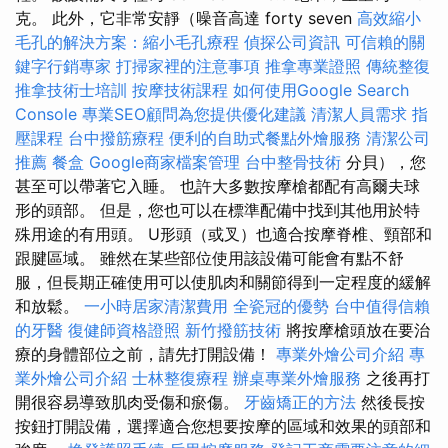
克。 此外，它非常安靜（噪音高達 forty seven
高效縮小
毛孔的解決方案：縮小毛孔療程
偵探公司資訊
可信賴的關
鍵字行銷專家
打掃家裡的注意事項
推拿專業證照
傳統整復
推拿技術士培訓
按摩技術課程
如何使用Google Search
Console
專業SEO顧問為您提供優化建議
清潔人員需求
指
壓課程
台中撥筋療程
便利的自助式餐點外燴服務
清潔公司
推薦
餐盒
Google商家檔案管理
台中整骨技術
分貝），您
甚至可以帶著它入睡。 也許大多數按摩槍都配有高爾夫球
形的頭部。 但是，您也可以在標準配備中找到其他用於特
殊用途的有用頭。 U形頭（或叉）也適合按摩脊椎、頸部和
跟腱區域。 雖然在某些部位使用該設備可能會有點不舒
服，但長期正確使用可以使肌肉和關節得到一定程度的緩解
和放鬆。
一小時居家清潔費用
全瓷冠的優勢
台中值得信賴
的牙醫
復健師資格證照
新竹撥筋技術
將按摩槍頭放在要治
療的身體部位之前，請先打開設備！
專業外燴公司介紹
專
業外燴公司介紹
士林整復療程
辦桌專業外燴服務
之後再打
開很容易導致肌肉受傷和瘀傷。
牙齒矯正的方法
然後長按
按鈕打開設備，選擇適合您想要按摩的區域和效果的頭部和