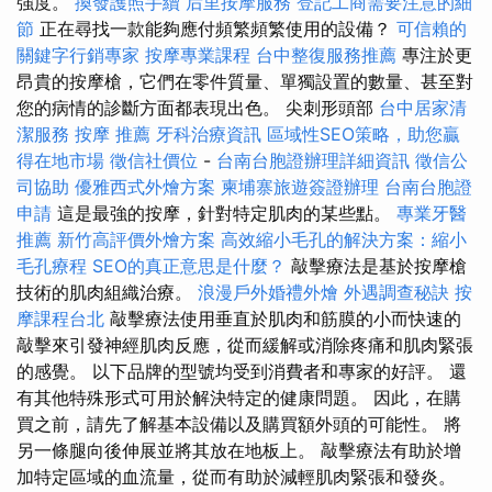
強度。
換發護照手續
后里按摩服務
登記工商需要注意的細
節
正在尋找一款能夠應付頻繁頻繁使用的設備？
可信賴的
關鍵字行銷專家
按摩專業課程
台中整復服務推薦
專注於更
昂貴的按摩槍，它們在零件質量、單獨設置的數量、甚至對
您的病情的診斷方面都表現出色。 尖刺形頭部
台中居家清
潔服務
按摩 推薦
牙科治療資訊
區域性SEO策略，助您贏
得在地市場
徵信社價位
-
台南台胞證辦理詳細資訊
徵信公
司協助
優雅西式外燴方案
柬埔寨旅遊簽證辦理
台南台胞證
申請
這是最強的按摩，針對特定肌肉的某些點。
專業牙醫
推薦
新竹高評價外燴方案
高效縮小毛孔的解決方案：縮小
毛孔療程
SEO的真正意思是什麼？
敲擊療法是基於按摩槍
技術的肌肉組織治療。
浪漫戶外婚禮外燴
外遇調查秘訣
按
摩課程台北
敲擊療法使用垂直於肌肉和筋膜的小而快速的
敲擊來引發神經肌肉反應，從而緩解或消除疼痛和肌肉緊張
的感覺。 以下品牌的型號均受到消費者和專家的好評。 還
有其他特殊形式可用於解決特定的健康問題。 因此，在購
買之前，請先了解基本設備以及購買額外頭的可能性。 將
另一條腿向後伸展並將其放在地板上。 敲擊療法有助於增
加特定區域的血流量，從而有助於減輕肌肉緊張和發炎。