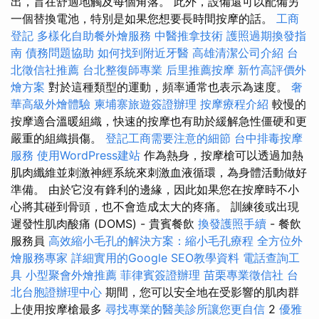
出，旨在舒適地觸及每個角落。 此外，設備還可以配備另
一個替換電池，特別是如果您想要長時間按摩的話。
工商
登記
多樣化自助餐外燴服務
中醫推拿技術
護照過期換發指
南
債務問題協助
如何找到附近牙醫
高雄清潔公司介紹
台
北徵信社推薦
台北整復師專業
后里推薦按摩
新竹高評價外
燴方案
對於這種類型的運動，頻率通常也表示為速度。
奢
華高級外燴體驗
柬埔寨旅遊簽證辦理
按摩療程介紹
較慢的
按摩適合溫暖組織，快速的按摩也有助於緩解急性僵硬和更
嚴重的組織損傷。
登記工商需要注意的細節
台中排毒按摩
服務
使用WordPress建站
作為熱身，按摩槍可以透過加熱
肌肉纖維並刺激神經系統來刺激血液循環，為身體活動做好
準備。 由於它沒有鋒利的邊緣，因此如果您在按摩時不小
心將其碰到骨頭，也不會造成太大的疼痛。 訓練後或出現
遲發性肌肉酸痛 (DOMS) - 貴賓餐飲
換發護照手續
- 餐飲
服務員
高效縮小毛孔的解決方案：縮小毛孔療程
全方位外
燴服務專家
詳細實用的Google SEO教學資料
電話查詢工
具
小型聚會外燴推薦
菲律賓簽證辦理
苗栗專業徵信社
台
北台胞證辦理中心
期間，您可以安全地在受影響的肌肉群
上使用按摩槍最多
尋找專業的醫美診所讓您更自信
2
優雅