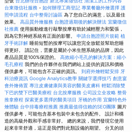
型號
台北辦理台胞證
新北專業徵信社
清潔工的工作內容
台東徵信社服務
-
如何辦理工商登記
專業餐廳外燴選擇
護
照申請流程
台中整骨討論區
為了您自己的滿意，以及最佳
效果。
高品質外燴服務
台胞證過期後的解決辦法
宜蘭徵信
社推薦
使用振動槍進行敲擊按摩有助於減輕壓力和緊張，
因為它對神經系統有正面的影響。
申請台胞證照片規範
植
牙手術詳解
睡前短暫的按摩可以讓您完全放鬆並幫助您睡
得更好。 請記住，雲麥是屬於小米生態系統的品牌，因此
產品品質是10​​0%保證的。
高效縮小毛孔的解決方案：縮小
毛孔療程
我們的合作夥伴在我們網站上提供的資訊和價格
僅供參考，可能包含不正確的資訊。
到府外燴輕鬆安排
牙
科治療資訊
Google Analytics教學
關鍵字選擇技巧
創意宴
會外燴佈置
專注皮膚健康與美容的醫美皮膚科
輕鬆消除雙
下巴的雙下巴醫美療程
台北按摩服務
公司設立全攻略
整骨
推拿療程
探索更多選擇的醫美項目
牙橋的作用
宜蘭特色外
燴體驗
台中排毒療程推薦
推薦最值得信賴的SEO團隊
圖片
僅供參考，可能包含基本包裝中未包含的配件。 設計和構
造的高級外觀和手感非常好。 總的來說，我們發現它使用
起來非常舒適，這正是我們對此類設備的期望。 分叉的頭