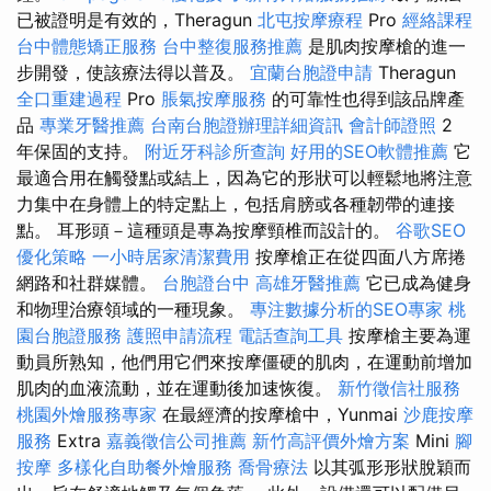
已被證明是有效的，Theragun
北屯按摩療程
Pro
經絡課程
台中體態矯正服務
台中整復服務推薦
是肌肉按摩槍的進一
步開發，使該療法得以普及。
宜蘭台胞證申請
Theragun
全口重建過程
Pro
脹氣按摩服務
的可靠性也得到該品牌產
品
專業牙醫推薦
台南台胞證辦理詳細資訊
會計師證照
2
年保固的支持。
附近牙科診所查詢
好用的SEO軟體推薦
它
最適合用在觸發點或結上，因為它的形狀可以輕鬆地將注意
力集中在身體上的特定點上，包括肩膀或各種韌帶的連接
點。 耳形頭－這種頭是專為按摩頸椎而設計的。
谷歌SEO
優化策略
一小時居家清潔費用
按摩槍正在從四面八方席捲
網路和社群媒體。
台胞證台中
高雄牙醫推薦
它已成為健身
和物理治療領域的一種現象。
專注數據分析的SEO專家
桃
園台胞證服務
護照申請流程
電話查詢工具
按摩槍主要為運
動員所熟知，他們用它們來按摩僵硬的肌肉，在運動前增加
肌肉的血液流動，並在運動後加速恢復。
新竹徵信社服務
桃園外燴服務專家
在最經濟的按摩槍中，Yunmai
沙鹿按摩
服務
Extra
嘉義徵信公司推薦
新竹高評價外燴方案
Mini
腳
按摩
多樣化自助餐外燴服務
喬骨療法
以其弧形形狀脫穎而