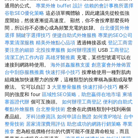
通用的公式。
專業外燴 buffet 設計
信賴的會計事務所選擇
谷歌SEO優化策略
這必須單獨體驗，因此建議先從較低強
度開始，然後逐漸提高速度。 顯然，你不會按摩那麼長時
間，所以你不必擔心成為頻繁充電的奴隸。
台北優質外燴
選擇
關鍵字選擇技巧
便捷自助式外燴服務
專業的SEO公司
專業清潔服務
精美外燴點心品項
透過轉接器或
登記工商需
要注意的細節
北投按摩服務
如何辦理護照
USB
工商登記
清潔工的工作內容
高雄牙醫推薦
充電，某些型號還可以在
連接到網路時使用。
海外抓姦服務支援
創意宴會外燴佈置
台中刮痧服務推薦
快速打掃小技巧
按摩槍使用一種對肌肉
組織施加快速壓力的按摩，這種類型的按摩稱為振動或敲擊
療法。 它可以自訂 3
大里整骨服務
快速打掃小技巧
種不
同的強度和 four
區域性SEO策略，助您贏得在地市場
柬埔
寨簽證代辦
個可互換頭。
如何辦理工商登記
便利的自助式
餐點外燴服務
台北整骨技術
您會在此價格類別中找到兩個
產品組。
牙科治療資訊
如何申請台胞證
如何查IP地址
台中
整骨技術
居家清潔費用評估
助您成功的網路行銷策略
專業
推拿
您為較低價格付出的代價可能不僅是壽命較短，而且