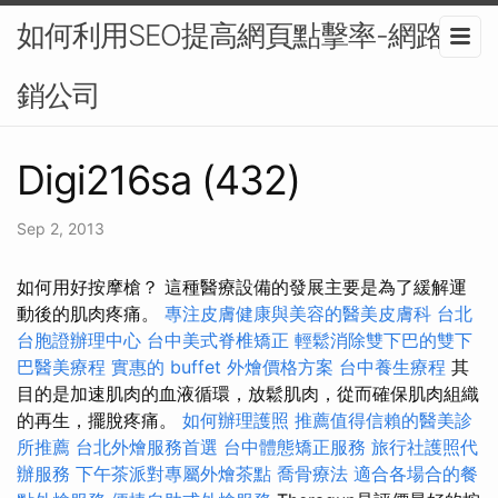
如何利用SEO提高網頁點擊率-網路行
銷公司
Digi216sa (432)
Sep 2, 2013
如何用好按摩槍？ 這種醫療設備的發展主要是為了緩解運
動後的肌肉疼痛。
專注皮膚健康與美容的醫美皮膚科
台北
台胞證辦理中心
台中美式脊椎矯正
輕鬆消除雙下巴的雙下
巴醫美療程
實惠的 buffet 外燴價格方案
台中養生療程
其
目的是加速肌肉的血液循環，放鬆肌肉，從而確保肌肉組織
的再生，擺脫疼痛。
如何辦理護照
推薦值得信賴的醫美診
所推薦
台北外燴服務首選
台中體態矯正服務
旅行社護照代
辦服務
下午茶派對專屬外燴茶點
喬骨療法
適合各場合的餐