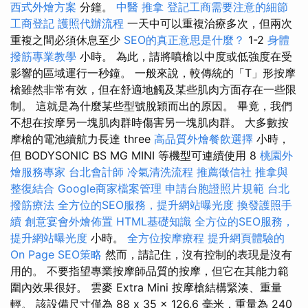
西式外燴方案
分鐘。
中醫 推拿
登記工商需要注意的細節
工商登記
護照代辦流程
一天中可以重複治療多次，但兩次
重複之間必須休息至少
SEO的真正意思是什麼？
1-2
身體
撥筋專業教學
小時。 為此，請將噴槍以中度或低強度在受
影響的區域運行一秒鐘。 一般來說，較傳統的「T」形按摩
槍雖然非常有效，但在舒適地觸及某些肌肉方面存在一些限
制。 這就是為什麼某些型號脫穎而出的原因。 畢竟，我們
不想在按摩另一塊肌肉群時傷害另一塊肌肉群。 大多數按
摩槍的電池續航力長達 three
高品質外燴餐飲選擇
小時，
但 BODYSONIC BS MG MINI 等機型可連續使用 8
桃園外
燴服務專家
台北會計師
冷氣清洗流程
推薦徵信社
推拿與
整復結合
Google商家檔案管理
申請台胞證照片規範
台北
撥筋療法
全方位的SEO服務，提升網站曝光度
換發護照手
續
創意宴會外燴佈置
HTML基礎知識
全方位的SEO服務，
提升網站曝光度
小時。
全方位按摩療程
提升網頁體驗的
On Page SEO策略
然而，請記住，沒有控制的表現是沒有
用的。 不要指望專業按摩師品質的按摩，但它在其能力範
圍內效果很好。 雲麥 Extra Mini 按摩槍結構緊湊、重量
輕。 該設備尺寸僅為 88 x 35 x 126.6 毫米，重量為 240