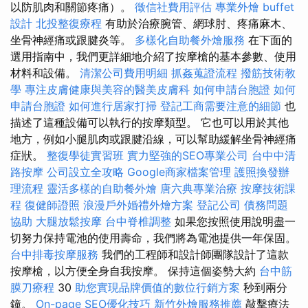
以防肌肉和關節疼痛）。
徵信社費用評估
專業外燴 buffet
設計
北投整復療程
有助於治療腕管、網球肘、疼痛麻木、
坐骨神經痛或跟腱炎等。
多樣化自助餐外燴服務
在下面的
選用指南中，我們更詳細地介紹了按摩槍的基本參數、使用
材料和設備。
清潔公司費用明細
抓姦蒐證流程
撥筋技術教
學
專注皮膚健康與美容的醫美皮膚科
如何申請台胞證
如何
申請台胞證
如何進行居家打掃
登記工商需要注意的細節
也
描述了這種設備可以執行的按摩類型。 它也可以用於其他
地方，例如小腿肌肉或跟腱沿線，可以幫助緩解坐骨神經痛
症狀。
整復學徒實習班
實力堅強的SEO專業公司
台中中清
路按摩
公司設立全攻略
Google商家檔案管理
護照換發辦
理流程
靈活多樣的自助餐外燴
唐六典專業治療
按摩技術課
程
復健師證照
浪漫戶外婚禮外燴方案
登記公司
債務問題
協助
大腿放鬆按摩
台中脊椎調整
如果您按照使用說明盡一
切努力保持電池的使用壽命，我們將為電池提供一年保固。
台中排毒按摩服務
我們的工程師和設計師團隊設計了這款
按摩槍，以方便全身自我按摩。 保持這個姿勢大約
台中筋
膜刀療程
30
助您實現品牌價值的數位行銷方案
秒到兩分
鐘。
On-page SEO優化技巧
新竹外燴服務推薦
敲擊療法