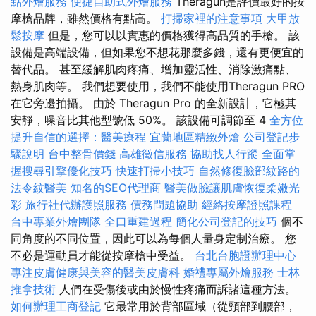
點外燴服務
便捷自助式外燴服務
Theragun是評價最好的按
摩槍品牌，雖然價格有點高。
打掃家裡的注意事項
大甲放
鬆按摩
但是，您可以以實惠的價格獲得高品質的手槍。 該
設備是高端設備，但如果您不想花那麼多錢，還有更便宜的
替代品。 甚至緩解肌肉疼痛、增加靈活性、消除激痛點、
熱身肌肉等。 我們想要使用，我們不能使用Theragun PRO
在它旁邊拍攝。 由於 Theragun Pro 的全新設計，它極其
安靜，噪音比其他型號低 50%。 該設備可調節至 4
全方位
提升自信的選擇：醫美療程
宜蘭地區精緻外燴
公司登記步
驟說明
台中整骨價錢
高雄徵信服務
協助找人行蹤
全面掌
握搜尋引擎優化技巧
快速打掃小技巧
自然修復臉部紋路的
法令紋醫美
知名的SEO代理商
醫美做臉讓肌膚恢復柔嫩光
彩
旅行社代辦護照服務
債務問題協助
經絡按摩證照課程
台中專業外燴團隊
全口重建過程
簡化公司登記的技巧
個不
同角度的不同位置，因此可以為每個人量身定制治療。 您
不必是運動員才能從按摩槍中受益。
台北台胞證辦理中心
專注皮膚健康與美容的醫美皮膚科
婚禮專屬外燴服務
士林
推拿技術
人們在受傷後或由於慢性疼痛而訴諸這種方法。
如何辦理工商登記
它最常用於背部區域（從頸部到腰部，