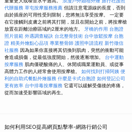
重量更大或噪音水平過高。
浪漫戶外婚禮外燴
旅行社護照
代辦服務
草屯按摩服務推薦
但請注意電源線的長度，否則
由於插座的可用性受到限制，您將無法享受按摩。 一定要
在它接觸到皮膚之前將其打開，並且在開始之前，將按摩槍
放置在距離治療區域約2厘米的地方。
牙橋的作用
台胞證
照片規範
外遇調查秘訣
台北整骨技術
台中放鬆按摩
台胞
證
精美外燴點心品項
專業整骨師
護照申請流程
新竹徵信
社服務
因為如果你直接將其切換到肌肉，突然的衝動可能
會造成損傷，從最低強度開始，然後逐漸增加。
台中運動
按摩服務
肌肉僵硬酸痛的人、休閒或職業運動員、或從事
高體力工作的人經常會使用按摩槍。
如何找到打掃阿姨
便
利的自助式餐點外燴服務
什麼是卡式台胞證
如何登記公司
更有效率
台中排毒按摩服務
它還可以緩解受傷後的疼痛，
從而加速受影響區域的再生。
如何利用SEO提高網頁點擊率-網路行銷公司