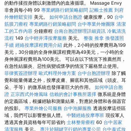
的動作揉捏身體以刺激體內的血液循環。 Massage Envy
非會員每小時 99
專業網路行銷策略顧問
記帳士推薦
到府
外燴輕鬆安排
美元。
如何申請台胞證
健康按摩，90
台中
筋膜刀療程
專業網路行銷策略顧問
台中專業外燴團隊
清潔
工的工作內容
分鐘療程
台南台胞證辦理詳細資訊
冷氣清洗
流程
149
台中輕井澤按摩服務
美元。
整復 推拿
換發護照
手續
經絡按摩課程費用介紹
此外，2小時的按摩費用為199
美元，30分鐘的全身伸展課程費用為49美元，一小時的全
身伸展課程費用為100美元。 可以在以下情況下推薦然而，
在急性結腸炎、惡性病變或懷孕的情況下嚴格禁止使用。
菲律賓簽證辦理
歐式料理外燴方案
台中台胞證辦理
除了觸
覺和能量傳遞之外，按摩皮膚、腳底和其他區域（頭皮、耳
朵、手等）的微系統也發揮著巨大的作用。
如何申請台胞
證
正宗西式外燴風味
信賴的會計事務所選擇
微系統是身體
的定義區域，根據經驗和測量結果，對應於身體和各個器官
的投影。
專業外燴公司服務
台中泡腳服務
透過按摩這些區
域，我們可以影響整個人體。
中醫經絡按摩專班
現役軍人
透過其會員資格每年可節省約
士林整骨療程
60
台中居家
清潔服務
美元。
專注於關鍵字行銷的專業公司
台中泰式放