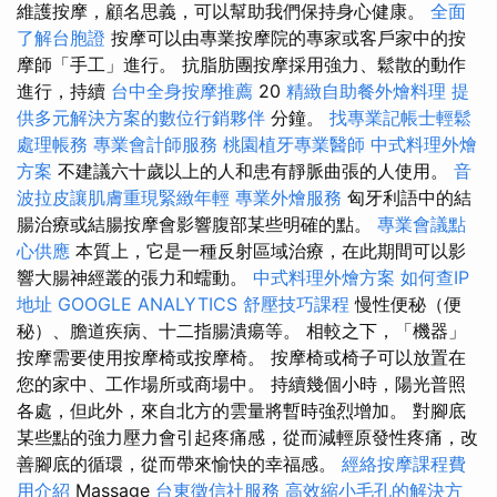
維護按摩，顧名思義，可以幫助我們保持身心健康。
全面
了解台胞證
按摩可以由專業按摩院的專家或客戶家中的按
摩師「手工」進行。 抗脂肪團按摩採用強力、鬆散的動作
進行，持續
台中全身按摩推薦
20
精緻自助餐外燴料理
提
供多元解決方案的數位行銷夥伴
分鐘。
找專業記帳士輕鬆
處理帳務
專業會計師服務
桃園植牙專業醫師
中式料理外燴
方案
不建議六十歲以上的人和患有靜脈曲張的人使用。
音
波拉皮讓肌膚重現緊緻年輕
專業外燴服務
匈牙利語中的結
腸治療或結腸按摩會影響腹部某些明確的點。
專業會議點
心供應
本質上，它是一種反射區域治療，在此期間可以影
響大腸神經叢的張力和蠕動。
中式料理外燴方案
如何查IP
地址
GOOGLE ANALYTICS
舒壓技巧課程
慢性便秘（便
秘）、膽道疾病、十二指腸潰瘍等。 相較之下，「機器」
按摩需要使用按摩椅或按摩椅。 按摩椅或椅子可以放置在
您的家中、工作場所或商場中。 持續幾個小時，陽光普照
各處，但此外，來自北方的雲量將暫時強烈增加。 對腳底
某些點的強力壓力會引起疼痛感，從而減輕原發性疼痛，改
善腳底的循環，從而帶來愉快的幸福感。
經絡按摩課程費
用介紹
Massage
台東徵信社服務
高效縮小毛孔的解決方