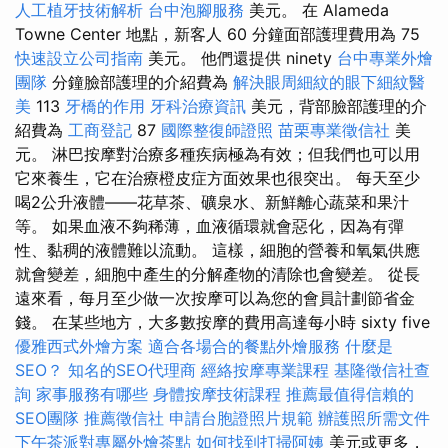
人工植牙技術解析
台中泡腳服務
美元。 在 Alameda
Towne Center 地點，新客人 60 分鐘面部護理費用為 75
快速設立公司指南
美元。 他們還提供 ninety
台中專業外燴
團隊
分鐘臉部護理的介紹費為
解決眼周細紋的眼下細紋醫
美
113
牙橋的作用
牙科治療資訊
美元，背部臉部護理的介
紹費為
工商登記
87
國際整復師證照
苗栗專業徵信社
美
元。 淋巴按摩對治療多種疾病極為有效；但我們也可以用
它來養生，它在治療橙皮症方面效果也很突出。 每天至少
喝2公升液體——花草茶、礦泉水、新鮮離心蔬菜和果汁
等。 如果血液不夠稀薄，血液循環就會惡化，因為有彈
性、黏稠的液體難以流動。 這樣，細胞的營養和氧氣供應
就會變差，細胞中產生的分解產物的清除也會變差。 從長
遠來看，每月至少做一次按摩可以為您的會員計劃節省金
錢。 在某些地方，大多數按摩的費用高達每小時 sixty five
優雅西式外燴方案
適合各場合的餐點外燴服務
什麼是
SEO？
知名的SEO代理商
經絡按摩專業課程
基隆徵信社查
詢
家事服務有哪些
身體按摩技術課程
推薦最值得信賴的
SEO團隊
推薦徵信社
申請台胞證照片規範
辦護照所需文件
下午茶派對專屬外燴茶點
如何找到打掃阿姨
美元或更多，