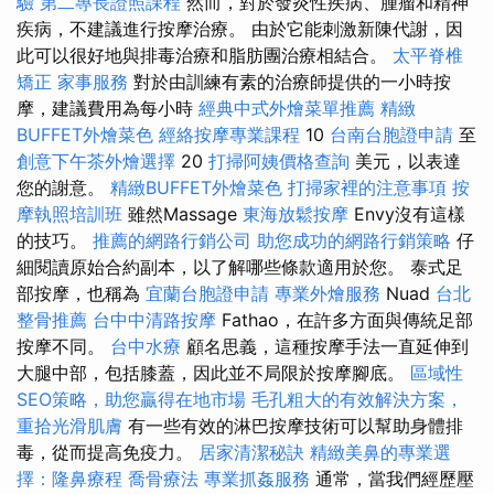
驗
第二專長證照課程
然而，對於發炎性疾病、腫瘤和精神
疾病，不建議進行按摩治療。 由於它能刺激新陳代謝，因
此可以很好地與排毒治療和脂肪團治療相結合。
太平脊椎
矯正
家事服務
對於由訓練有素的治療師提供的一小時按
摩，建議費用為每小時
經典中式外燴菜單推薦
精緻
BUFFET外燴菜色
經絡按摩專業課程
10
台南台胞證申請
至
創意下午茶外燴選擇
20
打掃阿姨價格查詢
美元，以表達
您的謝意。
精緻BUFFET外燴菜色
打掃家裡的注意事項
按
摩執照培訓班
雖然Massage
東海放鬆按摩
Envy沒有這樣
的技巧。
推薦的網路行銷公司
助您成功的網路行銷策略
仔
細閱讀原始合約副本，以了解哪些條款適用於您。 泰式足
部按摩，也稱為
宜蘭台胞證申請
專業外燴服務
Nuad
台北
整骨推薦
台中中清路按摩
Fathao，在許多方面與傳統足部
按摩不同。
台中水療
顧名思義，這種按摩手法一直延伸到
大腿中部，包括膝蓋，因此並不局限於按摩腳底。
區域性
SEO策略，助您贏得在地市場
毛孔粗大的有效解決方案，
重拾光滑肌膚
有一些有效的淋巴按摩技術可以幫助身體排
毒，從而提高免疫力。
居家清潔秘訣
精緻美鼻的專業選
擇：隆鼻療程
喬骨療法
專業抓姦服務
通常，當我們經歷壓