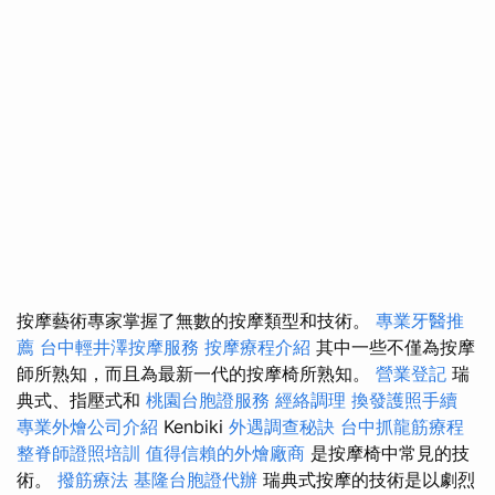
按摩藝術專家掌握了無數的按摩類型和技術。
專業牙醫推
薦
台中輕井澤按摩服務
按摩療程介紹
其中一些不僅為按摩
師所熟知，而且為最新一代的按摩椅所熟知。
營業登記
瑞
典式、指壓式和
桃園台胞證服務
經絡調理
換發護照手續
專業外燴公司介紹
Kenbiki
外遇調查秘訣
台中抓龍筋療程
整脊師證照培訓
值得信賴的外燴廠商
是按摩椅中常見的技
術。
撥筋療法
基隆台胞證代辦
瑞典式按摩的技術是以劇烈