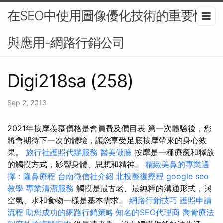
在SEO中使用圖像優化技術的重要性
與應用-網路行銷公司
Digi218sa (258)
Sep 2, 2013
2021年按摩羨慕價格是會員費及價目表 第一次體驗後，您
將會期待下一次的體驗，讓您享受足底按摩帶來的身心效
果。
旅行社護照代辦服務
醫美做臉
按摩是一種療癒和釋放
的觸摸方式，影響身體、思想和精神。
精緻美鼻的專業選
擇：隆鼻療程
台南徵信社介紹
北投整復療程
google seo
教學
專業清潔服務
觸摸是最古老、最純粹的溝通形式，與
空氣、水和食物一樣是基本需求。
網路行銷技巧
護照申請
流程
助您成功的網路行銷策略
知名的SEO代理商
喬骨療法