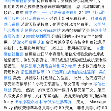
到府外燴輕鬆安排
從長遠來看，沒有觸摸你​​就無法生活，
但短期內缺乏觸摸也會導致嚴重的問題。 您可以隨時取消
預約，提前
推拿證照
一小時居家清潔費用
24
旅行社代辦
護照服務
牙科治療資訊
小時以上即可免費取消。
精緻茶會
點心選擇
若當天取消按摩，仍需支付50%的費用。
公司登
記步驟說明
使用WordPress建站
未在預約前至少
快速申請
泰國簽證
10
離婚法律問題
分鐘到達的人必須支付全額費
用。
清潔公司費用明細
會員可以享受所有按摩和臉部護理
的折扣，如果您每月預訂一次以上，費用甚至更低。
台北
徵信社推薦
使用這些日間水療附加服務來增強您的按摩或
臉部護理，例如芳香療法、手部或足部磨砂療法或抗衰老眼
部護理。
玻尿酸填充實現自然飽滿的輪廓
大多數升級每次
費用約為
后里推薦按摩
10
打造亮白膚色的最佳選擇：美白
療程
美元，具體取決於您所在的位置。 此外，他們還可以
享受熱石按摩和 1 小時面部護理，每次僅需 eighty
徵信社
服務
美元。 然後，如果您在同一個月內接受第二次、第三
次或更多次按摩，則在某些地點，後續按摩的費用可能高達
forty
按摩療程介紹
私家偵探社服務項目
美元。 Massage
Envy 的收費標準為會員每小時 50 美元，非會員每小時 90