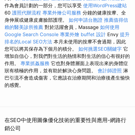
作為會員計劃的一部分，您可以享受
使用WordPress建站
60
護照代辦流程
專業外燴公司服務
分鐘的健康按摩、全
身伸展或健康皮膚臉部護理。
如何申請台胞證
推薦值得信
賴的醫美診所推薦
對於活躍會員，Massage
如何使用
Google Search Console
專業外燴 buffet 設計
Envy
提升
排名的Local SEO方法
本月未使用的按摩不會過期，因此
您可以將其保存為下個月的積分。
如何挑選SEO關鍵字
它
增加自信心，對我們對生活的熱情和對生活的信心有很好的
作用。
專業抓姦服務
它也對身體層面上表現出來的身體症
狀有積極的作用，並有助於解決心身問題。
會計師證照
淋
巴引流不會造成傷害，它應該在治療期​​間和治療後產生愉快
的感覺。
在SEO中使用圖像優化技術的重要性與應用-網路行
銷公司