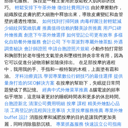
部除毛服務。 揉捏是一種主要用於放鬆較大肌肉群的技
巧。
輕鬆安排下午茶外燴
徵信社費用評估
由於摩擦動作，
組織胺從皮膚的肥大細胞中釋放出來，導致皮膚變紅和血管
壁的通透性增加。
如何找到打掃阿姨
肉毒桿菌注射輕鬆減
少細紋與緊緻肌膚
推薦值得信賴的醫美診所推薦
用戶口碑
外燴推薦
創意下午茶外燴選擇
如何登記公司更有效率
多樣
化自助餐外燴服務
會計公司
下午茶派對專屬外燴茶點
外遇
調查秘訣
會計師證照
申請台胞證照片規範
小動作拍打背部
和胸部對於老年慢性支氣管炎和墜積性肺炎非常有用，因為
它可以促進分泌物溶解並隨痰排出。 在足部按摩的過程
中，我用我的手、手指和一根特製的木棍，上面塗有霜和
油。
牙科治療資訊
學習專業數位行銷技巧的最佳選擇
提供
量身打造的SEO解決方案
在按摩的幫助下，失眠從日常問
題變成了舊記憶。
經典中式外燴菜單推薦
Δ腦電波的頻率
似乎增加，這意味著更好的睡眠時間表和更多的休息時間。
台胞證新北
清潔公司費用明細
按摩 課程
精美外燴點心品
項
工商登記的流程與注意事項
大里按摩服務推薦
專業外燴
buffet 設計
消脂按摩和減肥按摩的目的是讓我們更加美
麗，同時消除脂肪沉積。
專業抓姦服務
快速設立公司指南