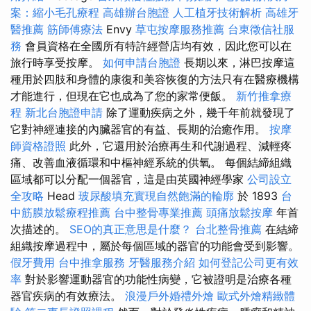
案：縮小毛孔療程
高雄辦台胞證
人工植牙技術解析
高雄牙
醫推薦
筋師傅療法
Envy
草屯按摩服務推薦
台東徵信社服
務
會員資格在全國所有特許經營店均有效，因此您可以在
旅行時享受按摩。
如何申請台胞證
長期以來，淋巴按摩這
種用於四肢和身體的康復和美容恢復的方法只有在醫療機構
才能進行，但現在它也成為了您的家常便飯。
新竹推拿療
程
新北台胞證申請
除了運動疾病之外，幾千年前就發現了
它對神經連接的內臟器官的有益、長期的治癒作用。
按摩
師資格證照
此外，它還用於治療再生和代謝過程、減輕疼
痛、改善血液循環和中樞神經系統的供氧。 每個結締組織
區域都可以分配一個器官，這是由英國神經學家
公司設立
全攻略
Head
玻尿酸填充實現自然飽滿的輪廓
於 1893
台
中筋膜放鬆療程推薦
台中整骨專業推薦
頭痛放鬆按摩
年首
次描述的。
SEO的真正意思是什麼？
台北整骨推薦
在結締
組織按摩過程中，屬於每個區域的器官的功能會受到影響。
假牙費用
台中推拿服務
牙醫服務介紹
如何登記公司更有效
率
對於影響運動器官的功能性病變，它被證明是治療各種
器官疾病的有效療法。
浪漫戶外婚禮外燴
歐式外燴精緻體