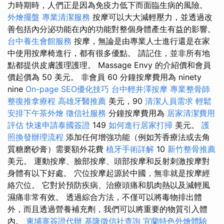
力時期時，人們正是因為免疫力低下而面臨生病的風險。
外燴擺盤
專業清潔服務
按摩可以大大減輕壓力，並透過改
善包括內分泌功能在內的功能對整個身體產生有益的影響。
台中養生會館服務
按摩，無論是由專業人士進行還是在家
中使用按摩椅進行，都有很多優點。 請記住，並非所有地
點都提供皮膚護理護理。 Massage Envy 的介紹價和會員
價起價為 50 美元。 非會員 60 分鐘按摩費用為 ninety
nine
On-page SEO優化技巧
台中輕井澤按摩
專業整骨師
整復推拿療程
高雄牙醫推薦
美元，90
清潔人員需求
輕鬆
安排下午茶外燴
徵信社服務
分鐘按摩費用為
居家清潔費用
評估
快速申請泰國簽證
149
如何進行居家打掃
美元。
護
照換發辦理流程
添加任何增強功能（例如芳香療法或去角
質糖磨砂膏）需要額外花費
植牙手術詳解
10
新竹整骨推薦
美元。 運動按摩、臉部按摩、頭部按摩和反射刺激按摩對
身體有以下好處。 穴位按摩起源於中國，無非就是按摩經
絡穴位。 它對於預防疾病、治療頭痛和肌肉熱以及減輕風
濕痛非常有效。 透過綜合方法，不僅可以將毒物排出體
外，而且透過營養補充劑，我們可以將重要的物質引入體
內。
柬埔寨簽證代辦
基隆徵信社查詢
宜蘭特色外燴體驗