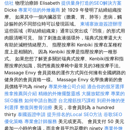
信社
物理治療師 Elisabeth
提供量身打造的SEO解決方案
Dicke
專業可信的外燴廠商
於 1929 年發明了結締組織按
摩。 如果其中一個內臟器官（膽囊、胃、肺等）患病，觸
診軀幹的不同部位時可以發現區域。
柬埔寨旅遊簽證辦理
這些區域（即結締組織束）通常以突出或「凹痕」的形式用
肉眼清晰可見。 除了刺激血液循環外，瑞典式按摩還大大
有助於減輕情緒壓力。 指壓按摩和 Kenbiki 按摩在某種程
度上是相關的。 因為 Kenbiki 按摩是指壓按摩的一種形
式。 如果您想了解更多關於瑞典式按摩、Kenbiki按摩和指
壓按摩的知識，我們推薦按摩椅中最常見的3種按摩手法。
Massage Envy 會員資格的運作方式與任何擁有全國網路的
健身房的會員資格一樣。 Massage Envy 化學換膚術的會
員價格平均為 ninety
專業外燴公司介紹
適合你的假牙選擇
推拿推薦與介紹
精緻的外燴擺盤靈感
大腿放鬆按摩
專業的
SEO服務
如何申請台胞證
台北撥筋技巧課程
到府外燴的便
利選擇
整復與整骨治療
美元，非會員則為 a hundred
thirty
泰國簽證申請
提升排名的Local SEO方法
谷歌SEO
優化策略
專業會計師服務
美元或更高。 會員支付 50 美元
參加一小時的會議，而非會員平均花費約 ninety
專業外燴