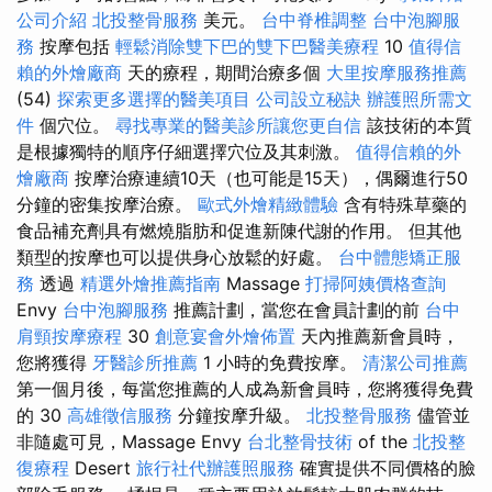
公司介紹
北投整骨服務
美元。
台中脊椎調整
台中泡腳服
務
按摩包括
輕鬆消除雙下巴的雙下巴醫美療程
10
值得信
賴的外燴廠商
天的療程，期間治療多個
大里按摩服務推薦
(54)
探索更多選擇的醫美項目
公司設立秘訣
辦護照所需文
件
個穴位。
尋找專業的醫美診所讓您更自信
該技術的本質
是根據獨特的順序仔細選擇穴位及其刺激。
值得信賴的外
燴廠商
按摩治療連續10天（也可能是15天），偶爾進行50
分鐘的密集按摩治療。
歐式外燴精緻體驗
含有特殊草藥的
食品補充劑具有燃燒脂肪和促進新陳代謝的作用。 但其他
類型的按摩也可以提供身心放鬆的好處。
台中體態矯正服
務
透過
精選外燴推薦指南
Massage
打掃阿姨價格查詢
Envy
台中泡腳服務
推薦計劃，當您在會員計劃的前
台中
肩頸按摩療程
30
創意宴會外燴佈置
天內推薦新會員時，
您將獲得
牙醫診所推薦
1 小時的免費按摩。
清潔公司推薦
第一個月後，每當您推薦的人成為新會員時，您將獲得免費
的 30
高雄徵信服務
分鐘按摩升級。
北投整骨服務
儘管並
非隨處可見，Massage Envy
台北整骨技術
of the
北投整
復療程
Desert
旅行社代辦護照服務
確實提供不同價格的臉