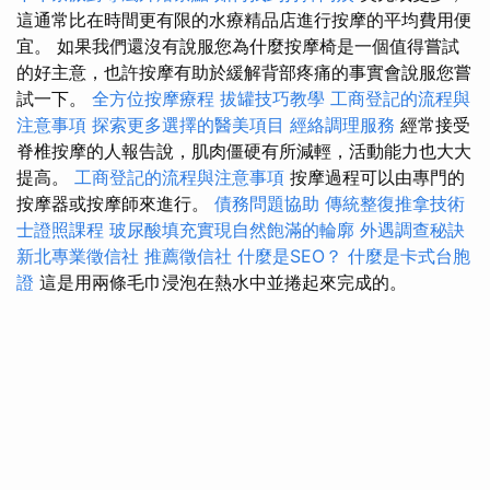
這通常比在時間更有限的水療精品店進行按摩的平均費用便
宜。 如果我們還沒有說服您為什麼按摩椅是一個值得嘗試
的好主意，也許按摩有助於緩解背部疼痛的事實會說服您嘗
試一下。
全方位按摩療程
拔罐技巧教學
工商登記的流程與
注意事項
探索更多選擇的醫美項目
經絡調理服務
經常接受
脊椎按摩的人報告說，肌肉僵硬有所減輕，活動能力也大大
提高。
工商登記的流程與注意事項
按摩過程可以由專門的
按摩器或按摩師來進行。
債務問題協助
傳統整復推拿技術
士證照課程
玻尿酸填充實現自然飽滿的輪廓
外遇調查秘訣
新北專業徵信社
推薦徵信社
什麼是SEO？
什麼是卡式台胞
證
這是用兩條毛巾浸泡在熱水中並捲起來完成的。