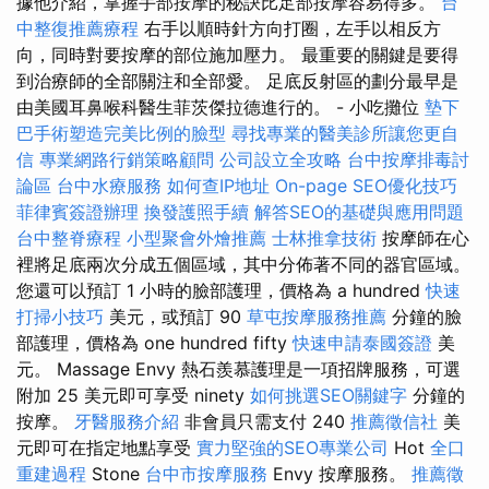
據他介紹，掌握手部按摩的秘訣比足部按摩容易得多。
台
中整復推薦療程
右手以順時針方向打圈，左手以相反方
向，同時對要按摩的部位施加壓力。 最重要的關鍵是要得
到治療師的全部關注和全部愛。 足底反射區的劃分最早是
由美國耳鼻喉科醫生菲茨傑拉德進行的。 - 小吃攤位
墊下
巴手術塑造完美比例的臉型
尋找專業的醫美診所讓您更自
信
專業網路行銷策略顧問
公司設立全攻略
台中按摩排毒討
論區
台中水療服務
如何查IP地址
On-page SEO優化技巧
菲律賓簽證辦理
換發護照手續
解答SEO的基礎與應用問題
台中整脊療程
小型聚會外燴推薦
士林推拿技術
按摩師在心
裡將足底兩次分成五個區域，其中分佈著不同的器官區域。
您還可以預訂 1 小時的臉部護理，價格為 a hundred
快速
打掃小技巧
美元，或預訂 90
草屯按摩服務推薦
分鐘的臉
部護理，價格為 one hundred fifty
快速申請泰國簽證
美
元。 Massage Envy 熱石羨慕護理是一項招牌服務，可選
附加 25 美元即可享受 ninety
如何挑選SEO關鍵字
分鐘的
按摩。
牙醫服務介紹
非會員只需支付 240
推薦徵信社
美
元即可在指定地點享受
實力堅強的SEO專業公司
Hot
全口
重建過程
Stone
台中市按摩服務
Envy 按摩服務。
推薦徵