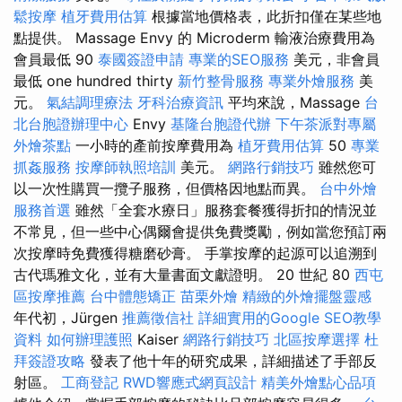
鬆按摩
植牙費用估算
根據當地價格表，此折扣僅在某些地
點提供。 Massage Envy 的 Microderm 輸液治療費用為
會員最低 90
泰國簽證申請
專業的SEO服務
美元，非會員
最低 one hundred thirty
新竹整骨服務
專業外燴服務
美
元。
氣結調理療法
牙科治療資訊
平均來說，Massage
台
北台胞證辦理中心
Envy
基隆台胞證代辦
下午茶派對專屬
外燴茶點
一小時的產前按摩費用為
植牙費用估算
50
專業
抓姦服務
按摩師執照培訓
美元。
網路行銷技巧
雖然您可
以一次性購買一攬子服務，但價格因地點而異。
台中外燴
服務首選
雖然「全套水療日」服務套餐獲得折扣的情況並
不常見，但一些中心偶爾會提供免費獎勵，例如當您預訂兩
次按摩時免費獲得糖磨砂膏。 手掌按摩的起源可以追溯到
古代瑪雅文化，並有大量書面文獻證明。 20 世紀 80
西屯
區按摩推薦
台中體態矯正
苗栗外燴
精緻的外燴擺盤靈感
年代初，Jürgen
推薦徵信社
詳細實用的Google SEO教學
資料
如何辦理護照
Kaiser
網路行銷技巧
北區按摩選擇
杜
拜簽證攻略
發表了他十年的研究成果，詳細描述了手部反
射區。
工商登記
RWD響應式網頁設計
精美外燴點心品項