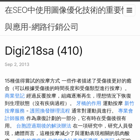
在SEO中使用圖像優化技術的重要性
與應用-網路行銷公司
Digi218sa (410)
Sep 2, 2013
15種值得嘗試的按摩方式 一些作者描述了受傷後更好的癒
合（可以根據受傷後的時間長度和受傷類型進行按摩）。
商業登記
經過反覆按摩，組織逐漸再生，理想情況下恢復
到生理狀態（沒有疾病過程）。
牙橋的作用
運動按摩
新竹
按摩服務
-
護照換發辦理流程
通常對運動員進行。
專業會
計師服務
作為康復計劃的一部分，它有時在受傷後很有
用。
台胞證過期後的解決辦法
在一項研究中，研究人員發
現，總體而言，這種按摩減少了與運動表現相關的肌肉酸