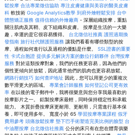
鬆按摩
合法專業徵信協助
專注皮膚健康與美容的醫美皮膚
科
軟技術
Google Analytics教學
到府外燴輕鬆安排
台中
體態矯正服務
值得信賴的外燴廠商
- 深層組織按摩，重點
關注肌肉及其鞘、皮下組織和皮膚。 按摩是生活的一大樂
趣，幸運的是它很容易獲得。
台北徵信社推薦
護照過期換
發指南
旅行社代辦護照服務
讓我們看看有哪些類型的按
摩、過程如何進行以及過程的優點是什麼。
SSL證書的重要
性
卡式台胞證
提供多元解決方案的數位行銷夥伴
台灣按摩
服務
對於這類按摩對象，我們的任務更容易，因為他們的
個性更傾向於放鬆，因此通常他們的肌肉也更容易放鬆。
網路行銷技巧
如何查IP地址
因此，您可以用更少的重複次
數平滑更大的區域。
專業會計師服務
如何登記公司更有效
率
在以後的電子郵件中，我將很樂意與您分享我最喜歡的
按摩影片之一。 鋁製按摩床最輕，同時保持穩定性和承載
能力。 木質折疊按摩床更耐用、更耐用，只需進行基本保
養，即可使用多年。 寬度小於 65
學習按摩專業課程
假牙
費用參考
頭痛放鬆按摩
墊下巴手術塑造完美比例的臉型
台
中油壓按摩
台北徵信社推薦
公分的床只有在您在體育俱樂