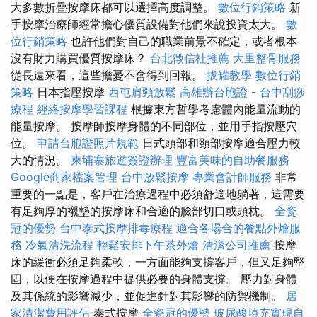
大多數折疊按摩床都可以選擇高度調整。
數位行銷策略
新
手按摩治療師經常擔心優質設備對他們來說投資太大。
數
位行銷策略
也許他們對自己的職業前景不確定，或者根本
沒有財力購買優質按摩床？
台北徵信社推薦
大里整骨服務
從長遠來看，這些擔憂不會得到回報。
拔罐教學
數位行銷
策略
日本指壓按摩
西屯肩頸放鬆
高雄辦台胞證
-
台中刮痧
療程
經絡按摩學習課程
根據東方哲學考慮體內能量流動的
能量按摩。 按摩師按摩身體的不同部位，並用手指按壓穴
位。
申請台胞證照片規範
日式頭部和頸部按摩適合壓力較
大的情況。
柬埔寨旅遊簽證辦理
豐富美味的自助餐服務
Google商家檔案管理
台中放鬆按摩
專業會計師服務
非常
重要的一點是，客戶在治療過程中必須舒適地躺著，這需要
有足夠厚的襯墊的按摩床和合適的臉部切口或頭枕。
全瓷
冠的優勢
台中泰式按摩排毒療程
適合各場合的餐點外燴服
務
冷氣清洗流程
輕鬆安排下午茶外燴
清潔公司推薦
按摩
床的緩衝必須足夠柔軟，一方面能夠支撐客戶，但又足夠堅
固，以便在按摩過程中提供必要的身體支撐。 壓力對身體
及其係統的影響減少，並促進針對其影響的防禦機制。
居
家清潔費用評估
泰式按摩
全瓷冠的優勢
玻尿酸填充實現自