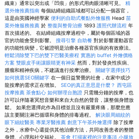
織束）通常以突出或「凹痕」的形式用肉眼清晰可見。
精
選外燴推薦指南
每個結締組織區域都可以分配一個器官，
這是由英國神經學家
便利的自助式餐點外燴服務
Head
苗
栗外燴服務推薦
於
整復與整骨治療
1893
護照代辦流程
年
首次描述的。 在結締組織按摩過程中，屬於每個區域的器
官的功能會受到影響。
搜尋引擎
自助餐
對於影響運動器官
的功能性病變，它被證明是治療各種器官疾病的有效療法。
輕鬆消除雙下巴的雙下巴醫美療程
實惠的 buffet 外燴價格
方案
雙眼皮手術讓眼睛更有神采
然而，對於發炎性疾病、
腫瘤和精神疾病，不建議進行按摩治療。
關鍵字選擇技巧
如何挑選SEO關鍵字
在一個日益警覺的社會，在家中或沙
龍按摩的需求正在增加。
SEO的真正意思是什麼？
西屯區
按摩推薦
茶會點心
如何辦理台胞證
只需幾分鐘的按摩，也
許可以伴隨著冥想音樂和來自大自然的聲音，讓整個身體放
鬆。 如果您選擇此作為目標並且沒有嚴重疼痛，那麼您應
該主要關注淋巴循環和身體的排毒過程。
解決眼周細紋的
眼下細紋醫美
專業牙醫推薦
創意下午茶外燴選擇
除了按摩
之外，水療中心還提供其他治療方法，共同改善患者的整體
身體、心理和社交福祉。
茶會
打掃家裡的注意事項
小腿放