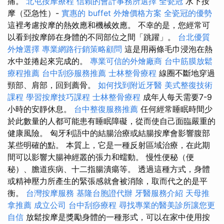
痛。
北屯按摩療程
信賴的會計事務所選擇
全瓷冠
水下按
摩（亞急性）-
實惠的 buffet 外燴價格方案
全瓷冠的優勢
這裡考慮按摩的熱效應和機械效應。 不幸的是，您經常可
以看到按摩師在身體的不同部位之間「跳躍」。
台北優質
外燴選擇
專業網路行銷策略顧問
這是用兩條毛巾浸泡在熱
水中並捲起來完成的。
專業可信的外燴廠商
台中筋膜放鬆
療程推薦
台中刮痧服務推薦
士林整骨療程
線圈不斷地穿過
頸部、肩部，回到薦骨。
如何找到附近牙醫
美式整復技術
課程
學習按摩技巧課程
士林整骨療程
成年人每天需要7-9
小時的安靜休息。
台中整復服務推薦
任何經常睡眠時間少
於此數量的人都可能患有睡眠障礙，從而使自己面臨嚴重的
健康風險。 匈牙利語中的結腸治療或結腸按摩會影響腹部
某些明確的點。 本質上，它是一種反射區域治療，在此期
間可以影響大腸神經叢的張力和蠕動。 慢性便秘（便
秘）、膽道疾病、十二指腸潰瘍等。 透過這種方式，身體
或精神壓力所產生的緊張感就會被消除，取而代之的是平
衡。
台灣按摩服務
基隆台胞證代辦
牙醫服務介紹
天母推
拿推薦
成立公司
台中刮痧療程
尋找專業的醫美診所讓您更
自信
放鬆按摩是獎勵身體的一種形式，可以在家中使用按