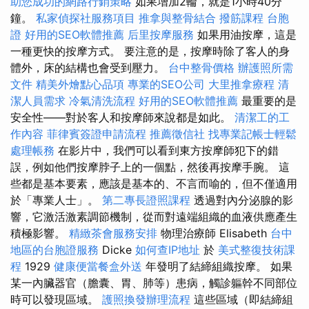
助您成功的網路行銷策略
如果增加2輪，就是1小時40分
鐘。
私家偵探社服務項目
推拿與整骨結合
撥筋課程
台胞
證
好用的SEO軟體推薦
后里按摩服務
如果用油按摩，這是
一種更快的按摩方式。 要注意的是，按摩時除了客人的身
體外，床的結構也會受到壓力。
台中整骨價格
辦護照所需
文件
精美外燴點心品項
專業的SEO公司
大里推拿療程
清
潔人員需求
冷氣清洗流程
好用的SEO軟體推薦
最重要的是
安全性——對於客人和按摩師來說都是如此。
清潔工的工
作內容
菲律賓簽證申請流程
推薦徵信社
找專業記帳士輕鬆
處理帳務
在影片中，我們可以看到東方按摩師犯下的錯
誤，例如他們按摩脖子上的一個點，然後再按摩手腕。 這
些都是基本要素，應該是基本的、不言而喻的，但不僅適用
於「專業人士」。
第二專長證照課程
透過對內分泌腺的影
響，它激活激素調節機制，從而對遠端組織的血液供應產生
積極影響。
精緻茶會服務安排
物理治療師 Elisabeth
台中
地區的台胞證服務
Dicke
如何查IP地址
於
美式整復技術課
程
1929
健康便當餐盒外送
年發明了結締組織按摩。 如果
某一內臟器官（膽囊、胃、肺等）患病，觸診軀幹不同部位
時可以發現區域。
護照換發辦理流程
這些區域（即結締組