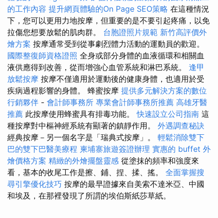
的工作內容
提升網頁體驗的On Page SEO策略
在這種情況
下，您可以更用力地按摩，但重要的是不要引起疼痛，以免
拉傷您想要放鬆的肌肉群。
台胞證照片規範
新竹高評價外
燴方案
按摩通常受到從事劇烈體力活動的運動員的歡迎。
國際整復師資格證照
全身或部分身體的血液循環和相關血
液供應得到改善，從而增強心血管系統和淋巴系統。
逢甲
放鬆按摩
按摩不僅適用於運動後的健康身體，也適用於受
疾病過程影響的身體。 蜂蜜按摩
提供多元解決方案的數位
行銷夥伴
-
會計師事務所
專業會計師事務所推薦
高雄牙醫
推薦
此按摩使用蜂蜜具有排毒功能。
快速設立公司指南
這
種按摩對中樞神經系統有顯著的鎮靜作用。
外遇調查秘訣
經典按摩－另一個名字是「瑞典式按摩」。
輕鬆消除雙下
巴的雙下巴醫美療程
柬埔寨旅遊簽證辦理
實惠的 buffet 外
燴價格方案
精緻的外燴擺盤靈感
從塗抹的頻率和強度來
看，基本的收尾工作是擦、鋪、捏、揉、搖。
全面掌握搜
尋引擎優化技巧
按摩的最早證據來自美索不達米亞、中國
和埃及，在那裡發現了所謂的埃伯斯紙莎草紙。