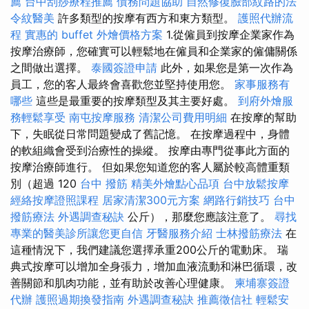
薦
台中刮痧療程推薦
債務問題協助
自然修復臉部紋路的法
令紋醫美
許多類型的按摩有西方和東方類型。
護照代辦流
程
實惠的 buffet 外燴價格方案
1.從僱員到按摩企業家作為
按摩治療師，您確實可以輕鬆地在僱員和企業家的僱傭關係
之間做出選擇。
泰國簽證申請
此外，如果您是第一次作為
員工，您的客人最終會喜歡您並堅持使用您。
家事服務有
哪些
這些是最重要的按摩類型及其主要好處。
到府外燴服
務輕鬆享受
南屯按摩服務
清潔公司費用明細
在按摩的幫助
下，失眠從日常問題變成了舊記憶。 在按摩過程中，身體
的軟組織會受到治療性的操縱。 按摩由專門從事此方面的
按摩治療師進行。 但如果您知道您的客人屬於較高體重類
別（超過 120
台中 撥筋
精美外燴點心品項
台中放鬆按摩
經絡按摩證照課程
居家清潔300元方案
網路行銷技巧
台中
撥筋療法
外遇調查秘訣
公斤），那麼您應該注意了。
尋找
專業的醫美診所讓您更自信
牙醫服務介紹
士林撥筋療法
在
這種情況下，我們建議您選擇承重200公斤的電動床。 瑞
典式按摩可以增加全身張力，增加血液流動和淋巴循環，改
善關節和肌肉功能，並有助於改善心理健康。
柬埔寨簽證
代辦
護照過期換發指南
外遇調查秘訣
推薦徵信社
輕鬆安