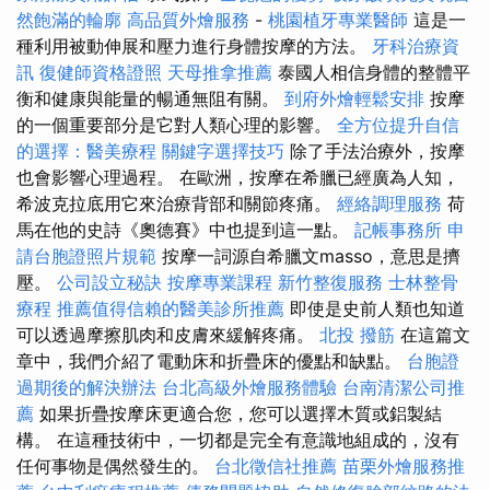
然飽滿的輪廓
高品質外燴服務
-
桃園植牙專業醫師
這是一
種利用被動伸展和壓力進行身體按摩的方法。
牙科治療資
訊
復健師資格證照
天母推拿推薦
泰國人相信身體的整體平
衡和健康與能量的暢通無阻有關。
到府外燴輕鬆安排
按摩
的一個重要部分是它對人類心理的影響。
全方位提升自信
的選擇：醫美療程
關鍵字選擇技巧
除了手法治療外，按摩
也會影響心理過程。 在歐洲，按摩在希臘已經廣為人知，
希波克拉底用它來治療背部和關節疼痛。
經絡調理服務
荷
馬在他的史詩《奧德賽》中也提到這一點。
記帳事務所
申
請台胞證照片規範
按摩一詞源自希臘文masso，意思是擠
壓。
公司設立秘訣
按摩專業課程
新竹整復服務
士林整骨
療程
推薦值得信賴的醫美診所推薦
即使是史前人類也知道
可以透過摩擦肌肉和皮膚來緩解疼痛。
北投 撥筋
在這篇文
章中，我們介紹了電動床和折疊床的優點和缺點。
台胞證
過期後的解決辦法
台北高級外燴服務體驗
台南清潔公司推
薦
如果折疊按摩床更適合您，您可以選擇木質或鋁製結
構。 在這種技術中，一切都是完全有意識地組成的，沒有
任何事物是偶然發生的。
台北徵信社推薦
苗栗外燴服務推