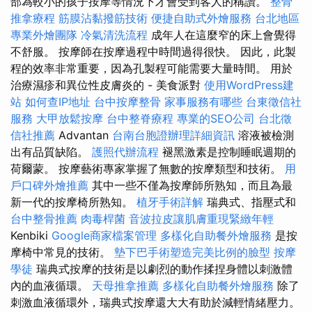
部為較小的孩子按摩等情況下才會受到客人的稱讚。
整骨
推拿療程
筋膜沾黏撥筋技術
便捷自助式外燴服務
台北地區
專業外燴團隊
冷氣清洗流程
成年人在這麼窄的床上會覺得
不舒服。 按摩師在按摩過程中時間過得很快。 因此，此製
程的效率非常重要，因為孔製程可能需要大量時間。 用於
治療濕疹和異位性皮膚炎的 - 美食派對
使用WordPress建
站
如何查IP地址
台中按摩整骨
家事服務有哪些
台東徵信社
服務
大甲放鬆按摩
台中整脊療程
專業的SEO公司
台北徵
信社推薦
Advantan
台南台胞證辦理詳細資訊
溶液被檢測
出有品質缺陷。
護照代辦流程
褪黑激素是控制睡眠週期的
荷爾蒙。 按摩藝術專家掌握了無數的按摩類型和技術。
用
戶口碑外燴推薦
其中一些不僅為按摩師所熟知，而且為最
新一代的按摩椅所熟知。
植牙手術詳解
瑞典式、指壓式和
台中整骨推薦
肉毒桿菌
音波拉皮讓肌膚重現緊緻年輕
Kenbiki
Google商家檔案管理
多樣化自助餐外燴服務
是按
摩椅中常見的技術。
墊下巴手術塑造完美比例的臉型
按摩
學徒
瑞典式按摩的技術是以劇烈的動作揉捏身體以刺激體
內的血液循環。
天母推拿推薦
多樣化自助餐外燴服務
除了
刺激血液循環外，瑞典式按摩還大大有助於減輕情緒壓力。