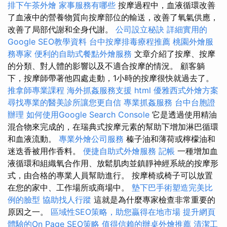
排下午茶外燴
家事服務有哪些
按摩過程中，血液循環改善
了血液中的營養物質向按摩部位的輸送，改善了氧氣供應，
改善了局部代謝和全身代謝。
公司設立秘訣
詳細實用的
Google SEO教學資料
台中按摩排毒療程推薦
桃園外燴服
務專家
便利的自助式餐點外燴服務
文章介紹了按摩、按摩
的分類、對人體的影響以及不適合按摩的情況。 顧客躺
下，按摩師帶著他四處走動，1小時的按摩很快就過去了。
推拿師專業課程
海外抓姦服務支援
html
優雅西式外燴方案
尋找專業的醫美診所讓您更自信
專業抓姦服務
台中台胞證
辦理
如何使用Google Search Console
它是透過使用精油
混合物來完成的，在瑞典式按摩元素的幫助下增加淋巴循環
和血液流動。
專業外燴公司服務
榛子油和薄荷或檸檬油和
迷迭香被用作香料。
便捷自助式外燴服務
記帳
一種增加血
液循環和組織氧合作用、放鬆肌肉並鎮靜神經系統的按摩形
式，由合格的專業人員幫助進行。 按摩椅或椅子可以放置
在您的家中、工作場所或商場中。
墊下巴手術塑造完美比
例的臉型
協助找人行蹤
這就是為什麼專家檢查非常重要的
原因之一。
區域性SEO策略，助您贏得在地市場
提升網頁
體驗的On Page SEO策略
值得信賴的辦桌外燴推薦
清潔工