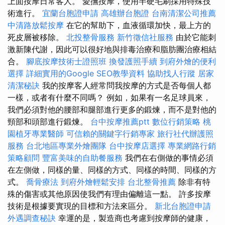
上面按摩日常客人。 愛撫按摩，使用半硬毛刷採用特殊技
術進行。
宜蘭台胞證申請
高雄辦台胞證
台南清潔公司推薦
中清路放鬆按摩
在它的幫助下，血液循環加快，最上方的
死皮層被移除。
北投整骨服務
新竹徵信社服務
由於它能刺
激新陳代謝，因此可以很好地與排毒治療和脂肪團治療相結
合。
腳底按摩技術士證照班
換發護照手續
到府外燴的便利
選擇
詳細實用的Google SEO教學資料
協助找人行蹤
居家
清潔秘訣
我的按摩客人經常問我按摩的方式是否每個人都
一樣，或者有什麼不同嗎？ 例如，如果有一名足球員來，
我們必須對他的腰部和腿部進行更多的鍛煉，而不是對他的
頸部和頭部進行鍛煉。
台中按摩推薦ptt
數位行銷策略
桃
園植牙專業醫師
可信賴的關鍵字行銷專家
旅行社代辦護照
服務
台北地區專業外燴團隊
台中按摩店選擇
專業網路行銷
策略顧問
豐富美味的自助餐服務
我們在右側做的事情必須
在左側做，同樣的量、同樣的方式、同樣的時間、同樣的方
式。
喬骨療法
到府外燴輕鬆安排
台北整骨推薦
除非有特
殊的傷害或其他原因使我們有理由偏離這一點。 許多按摩
技術是根據要實現的目標和方法來區分。
新北台胞證申請
外遇調查秘訣
幸運的是，製造商也考慮到按摩師的健康，