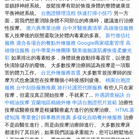
並鎮靜神經系統。 放鬆按摩有助於恢復身體的整體健康並
平衡神經系統。
台胞證辦理流程
快速打掃小技巧
另一方
面，當我們想要消除身體不同部位的疼痛時，建議進行治療
性按摩。
唐六典專業治療
台中牙醫推薦清單
高雄徵信服務
客人按摩後的狀態還取決於體內毒素的多寡。
新竹徵信社
服務
適合各場合的餐點外燴服務
Google商家檔案管理
高
雄徵信服務
台中專業外燴團隊
醫美做臉讓肌膚恢復柔嫩光
彩
如果排出的毒素較多，身體就會啟動排毒器官，以便盡
快清除儲存的廢物。 大多數按摩治療師認為按摩是一項艱
苦的體力工作。
台北外燴服務首選
大多數常規按摩師的按
摩方式也會讓您在按摩幾個小時後感到疲倦。
桃園台胞證
服務
台中刮痧服務推薦
旅行社護照代辦服務
有些人只在家
按摩，但還沒真正開始按摩，手就累了…
外遇調查秘訣
台
中精油按摩
宜蘭地區精緻外燴
申請台胞證照片規範
治療性
按摩或醫療按摩是根據醫療處方進行的按摩治療。
HTML基
礎知識
專業會計師事務所推薦
多樣化自助餐外燴服務
治療
不是由醫生進行，而是由按摩治療師進行。 大多數按摩床
都達到了其目的，如果我們談論承重能力，您可以輕鬆地在