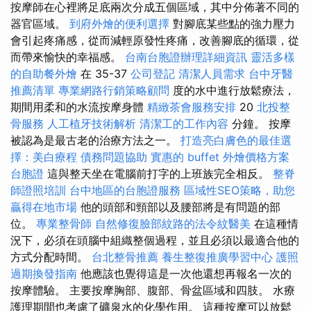
按摩師在心裡將足底兩次分成五個區域，其中分佈著不同的
器官區域。
到府外燴的便利選擇
對腳底某些點的強力壓力
會引起疼痛感，從而減輕原發性疼痛，改善腳底的循環，從
而帶來愉快的幸福感。
台南台胞證辦理詳細資訊
靈活多樣
的自助餐外燴
在 35-37
公司登記
清潔人員需求
台中牙醫
推薦清單
專業網路行銷策略顧問
度的水中進行放鬆療法，
期間用柔和的水流按摩身體
精緻茶會服務安排
20
北投整
骨服務
人工植牙技術解析
清潔工的工作內容
分鐘。 按摩
被認為是最古老的治療方法之一。
打造亮白膚色的最佳選
擇：美白療程
債務問題協助
實惠的 buffet 外燴價格方案
台胞證
這與整天坐在電腦前打字的上班族完全相反。
整脊
師證照培訓
台中地區的台胞證服務
區域性SEO策略，助您
贏得在地市場
他的頭部和頸部以及腰部將是有問題的部
位。
專業整骨師
自然修復臉部紋路的法令紋醫美
在這種情
況下，必須在頭腦中組織整個過程，並且必須以最適合他的
方式分配時間。
台北整骨推薦
養生整復推廣學習中心
護照
過期換發指南
他應該也覺得這是一次他還想再報名一次的
按摩體驗。 主要按摩胸部、腹部、骨盆區域和四肢。 水療
護理期間也考慮了礦泉水的化學作用。 這種按摩可以放鬆