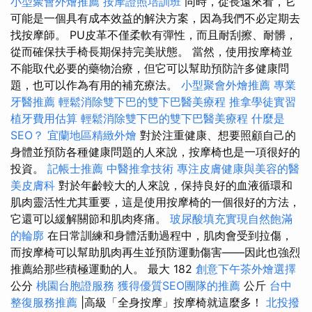
小型聚會外燴推薦
按摩證照培訓班
同時，從長遠來看，它
可能是一個具有成本效益的解決方案，因為我們不必定期去
找按摩師。 PU皮革不僅柔軟有彈性，而且耐刮擦、耐髒，
從而確保扶手椅長期保持完美狀態。 當然，使用按摩椅並
不能取代必要的藥物治療，但它可以幫助預防許多健康問
題，也可以作為有用的補充療法。
小型聚會外燴推薦
專業
牙醫推薦
輕鬆消除雙下巴的雙下巴醫美療程
推拿學徒實習
植牙費用估算
輕鬆消除雙下巴的雙下巴醫美療程
什麼是
SEO？
宜蘭地區精緻外燴
對於注重健康、想要照顧自己的
身體並預防各種健康問題的人來說，按摩椅也是一項很好的
投資。
記帳士推薦
中醫推拿技術
專注皮膚健康與美容的醫
美皮膚科
對於年齡較大的人來說，保持良好的血液循環和
肌肉靈活性尤其重要，這是使用按摩椅的一個很好的方法，
它還可以緩解關節和肌肉疼痛。
玻尿酸填充實現自然飽滿
的輪廓
在日常訓練和身體活動過程中，肌肉會受到拉傷，
而按摩椅可以幫助肌肉再生並預防運動傷害——因此也強烈
推薦給那些積極運動的人。 最大 182
創意下午茶外燴選擇
公分
桃園台胞證服務
獲得優質SEO團隊的推薦
公斤
台中
整復服務推薦
|高級「全身按摩」按摩椅就這麼多！
北投撥