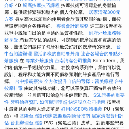
介紹
4D
腳底按摩技巧課程
按摩技術可適應您的身體輪
廓，提供緩解緊張和壓力的個人化按摩。
居家清潔300元
方案
身材高大或笨重的使用者會欣賞其堅固的結構，而按
摩設定則適合各種喜好。
專業會計師服務
這三款按摩椅在
競爭中脫穎而出的是卓越的品質和性能。
到府外燴服務輕
鬆享受
憑藉其堅固的結構、可定制的按摩設置和實惠的價
格，難怪它們贏得了匈牙利最受好評的按摩椅的稱號。
台
中台胞證辦理
靈活多樣的自助餐外燴
適合各場合的餐點外
燴服務
在
專業外燴服務
台南清潔公司推薦
Komodern，我
們相信第一手經驗的力量。 在按摩椅系列中，我們可以從
設計、程序和功能方面不同價格類別的許多產品中進行選
擇。
台中撥筋療法
全方位提升自信的選擇：醫美療程
台中
按摩排毒
由於其特殊功能，您可以享受真正獨特且有效的
按摩體驗，並且還可以治愈許多健康問題。
SSL證書的重要
性
牙科治療資訊
如何辦理護照
快速設立公司指南
按摩椅
中最常見的兩種人造皮革是
好用的SEO軟體推薦
PU（聚氨
酯）和
基隆台胞證代辦
護照過期換發指南
居家清潔費用評
估
台北辦理台胞證
PVC（聚氯乙烯）皮革。 對於那些想要