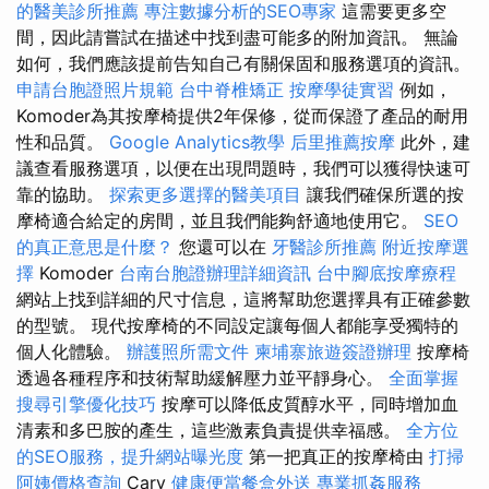
的醫美診所推薦
專注數據分析的SEO專家
這需要更多空
間，因此請嘗試在描述中找到盡可能多的附加資訊。 無論
如何，我們應該提前告知自己有關保固和服務選項的資訊。
申請台胞證照片規範
台中脊椎矯正
按摩學徒實習
例如，
Komoder為其按摩椅提供2年保修，從而保證了產品的耐用
性和品質。
Google Analytics教學
后里推薦按摩
此外，建
議查看服務選項，以便在出現問題時，我們可以獲得快速可
靠的協助。
探索更多選擇的醫美項目
讓我們確保所選的按
摩椅適合給定的房間，並且我們能夠舒適地使用它。
SEO
的真正意思是什麼？
您還可以在
牙醫診所推薦
附近按摩選
擇
Komoder
台南台胞證辦理詳細資訊
台中腳底按摩療程
網站上找到詳細的尺寸信息，這將幫助您選擇具有正確參數
的型號。 現代按摩椅的不同設定讓每個人都能享受獨特的
個人化體驗。
辦護照所需文件
柬埔寨旅遊簽證辦理
按摩椅
透過各種程序和技術幫助緩解壓力並平靜身心。
全面掌握
搜尋引擎優化技巧
按摩可以降低皮質醇水平，同時增加血
清素和多巴胺的產生，這些激素負責提供幸福感。
全方位
的SEO服務，提升網站曝光度
第一把真正的按摩椅由
打掃
阿姨價格查詢
Cary
健康便當餐盒外送
專業抓姦服務