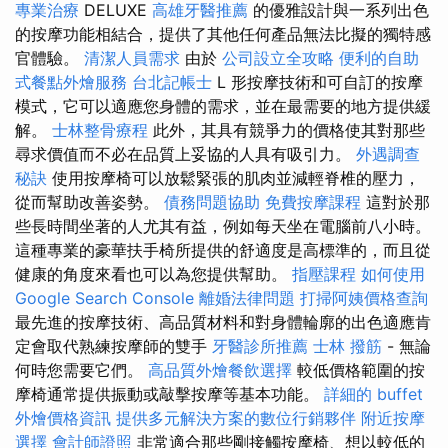
專業治療
DELUXE
高雄牙醫推薦
的優雅設計與一系列出色
的按摩功能相結合，提供了其他任何產品無法比擬的獨特感
官體驗。
清潔人員需求
由於
公司設立全攻略
便利的自助
式餐點外燴服務
台北記帳士
L 形按摩技術和可自訂的按摩
模式，它可以適應您身體的需求，並在最需要的地方提供緩
解。
士林整骨療程
此外，其具有競爭力的價格使其對那些
尋求價值而不必在品質上妥協的人具有吸引力。
外遇調查
秘訣
使用按摩椅可以放鬆緊張的肌肉並減輕脊椎的壓力，
從而幫助改善姿勢。
債務問題協助
免費按摩課程
這對於那
些長時間坐著的人尤其有益，例如每天坐在電腦前八小時。
這種專業的豪華扶手椅所提供的舒適度是高標準的，而且從
健康的角度來看也可以為您提供幫助。
指壓課程
如何使用
Google Search Console
離婚法律問題
打掃阿姨價格查詢
最先進的按摩技術、高品質材料和對身體輪廓的出色適應肯
定會取代熟練按摩師的雙手
牙醫診所推薦
士林 撥筋
- 無論
何時您需要它們。
高品質外燴餐飲選擇
較低價格範圍的按
摩椅通常提供振動或敲擊按摩等基本功能。
詳細的 buffet
外燴價格資訊
提供多元解決方案的數位行銷夥伴
附近按摩
選擇
會計師證照
非常適合那些剛接觸按摩椅、想以較低的