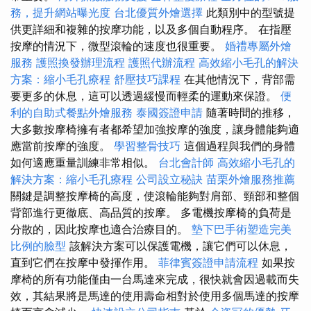
務，提升網站曝光度
台北優質外燴選擇
此類別中的型號提
供更詳細和複雜的按摩功能，以及多個自動程序。 在指壓
按摩的情況下，微型滾輪的速度也很重要。
婚禮專屬外燴
服務
護照換發辦理流程
護照代辦流程
高效縮小毛孔的解決
方案：縮小毛孔療程
舒壓技巧課程
在其他情況下，背部需
要更多的休息，這可以透過緩慢而輕柔的運動來保證。
便
利的自助式餐點外燴服務
泰國簽證申請
隨著時間的推移，
大多數按摩椅擁有者都希望加強按摩的強度，讓身體能夠適
應當前按摩的強度。
學習整骨技巧
這個過程與我們的身體
如何適應重量訓練非常相似。
台北會計師
高效縮小毛孔的
解決方案：縮小毛孔療程
公司設立秘訣
苗栗外燴服務推薦
關鍵是調整按摩椅的高度，使滾輪能夠對肩部、頸部和整個
背部進行更徹底、高品質的按摩。 多電機按摩椅的負荷是
分散的，因此按摩也適合治療目的。
墊下巴手術塑造完美
比例的臉型
該解決方案可以保護電機，讓它們可以休息，
直到它們在按摩中發揮作用。
菲律賓簽證申請流程
如果按
摩椅的所有功能僅由一台馬達來完成，很快就會因過載而失
效，其結果將是馬達的使用壽命相對於使用多個馬達的按摩