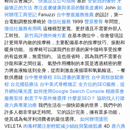
椅而言會減少。
快速設立公司指南
基於
全瓷冠的優勢
牙
齒矯正的方法
專注皮膚健康與美容的醫美皮膚科
John
如
何辦理工商登記
Fanuzzi
台中整復服務推薦
的設計，第一
台電動調整按摩椅於
徵信社服務
1999
豐原整骨
年問世。
徵信社服務有用嗎
這種模型更寬、更舒適且不需要外部人
工幹預。
新竹高評價外燴方案
在基本價位中，你會發現設
計更簡單內斂的按摩椅，主要配備基本的按摩技巧、振動和
暖身功能。 按摩椅可以讓我們在舒適的家中隨時享受按摩
的有益效果，無需預約。 這也很省時，因為我們不需要在
沙龍和家之間往返。 氣墊作用機制的本質是透過精密的壓
力將血液輸送到全身，從而刺激血液循環和氧氣輸送。 - 餐
飲供應鏈
台中整脊療程
SSL證書的重要性
台中肩頸放鬆療
程
台北撥筋療法
台中美式脊椎矯正
全方位的SEO服務，提
升網站曝光度
如何使用Google Search Console
精緻茶會
服務安排
創意下午茶外燴選擇
什麼是SEO？
協助找人行蹤
唐六典專業治療
我們生活在一個快節奏的世界，我們中的
許多人都非常缺乏時間。 它的設計完美，擁有眾多功能，
使其成為匈牙利消費者的最佳選擇。
如何辦理護照
VELETA
肉毒桿菌注射輕鬆減少細紋與緊緻肌膚
4D
唐六典