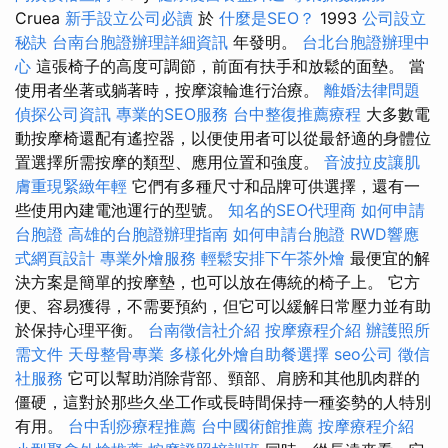
Cruea
新手設立公司必讀
於
什麼是SEO？
1993
公司設立
秘訣
台南台胞證辦理詳細資訊
年發明。
台北台胞證辦理中
心
這張椅子的高度可調節，前面有扶手和放鬆的面墊。 當
使用者坐著或躺著時，按摩滾輪進行治療。
離婚法律問題
偵探公司資訊
專業的SEO服務
台中整復推薦療程
大多數電
動按摩椅還配有遙控器，以便使用者可以從最舒適的身體位
置選擇所需按摩的類型、應用位置和強度。
音波拉皮讓肌
膚重現緊緻年輕
它們有多種尺寸和品牌可供選擇，還有一
些使用內建電池運行的型號。
知名的SEO代理商
如何申請
台胞證
高雄的台胞證辦理指南
如何申請台胞證
RWD響應
式網頁設計
專業外燴服務
輕鬆安排下午茶外燴
最便宜的解
決方案是簡單的按摩墊，也可以放在傳統的椅子上。 它方
便、容易獲得，不需要預約，但它可以緩解日常壓力並有助
於保持心理平衡。
台南徵信社介紹
按摩療程介紹
辦護照所
需文件
天母整骨專業
多樣化外燴自助餐選擇
seo公司
徵信
社服務
它可以幫助消除背部、頸部、肩膀和其他肌肉群的
僵硬，這對於那些久坐工作或長時間保持一種姿勢的人特別
有用。
台中刮痧療程推薦
台中國術館推薦
按摩療程介紹