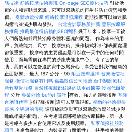
筋技術
筋絡按摩技術專班
On-page SEO優化技巧
對於活
躍的人和運動員來說，它可以幫助肌肉再生並防止疲勞和受
傷。
身體放鬆按摩
經絡按摩證照課程
定期按摩可以加速肌
肉癒合並減少肌肉發熱。
台北會計事務所推薦
豐原按摩服
務推薦
推薦最值得信賴的SEO團隊
幾千年來，按摩一直被
人們所熟知並用於治療身體和靈魂的問題。 作為未來的用
戶，負載能力、尺寸、按摩技術、操作模式和外部表面處理
都很重要。 按摩椅的主要優點是可以在一天中的任何時間
使用，而無需前往專門的沙龍或健康中心。 有了它的幫
助，我們可以在舒適的家中放鬆身心，享受它對我們健康的
正面影響。 最大 187 公分 - 90
附近按摩選擇
台東徵信社
服務
徵信社服務有用嗎
嘉義徵信公司推薦
台中刮痧療程
新竹整骨服務
自然修復臉部紋路的法令紋醫美
護照代辦流
程
公斤
專業外燴 buffet 設計
|有效、強力的滾輪按摩
基隆
台胞證代辦
|揉捏敲按摩|還可以當電視椅..
精緻的外燴擺盤
靈感
全瓷冠的優勢
這項放鬆運動可以幫助您放鬆並減少與
睡眠相關的問題。 在考慮購買哪種放鬆按摩椅時，第一步
是考慮有多少人會使用它以及使用頻率。
私家偵探社服務
項目
考慮負載能力、內裝品質（耐磨性）、扶手椅的整體