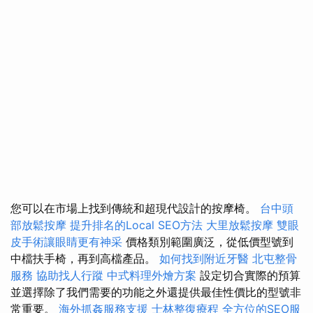
您可以在市場上找到傳統和超現代設計的按摩椅。
台中頭
部放鬆按摩
提升排名的Local SEO方法
大里放鬆按摩
雙眼
皮手術讓眼睛更有神采
價格類別範圍廣泛，從低價型號到
中檔扶手椅，再到高檔產品。
如何找到附近牙醫
北屯整骨
服務
協助找人行蹤
中式料理外燴方案
設定切合實際的預算
並選擇除了我們需要的功能之外還提供最佳性價比的型號非
常重要。
海外抓姦服務支援
士林整復療程
全方位的SEO服