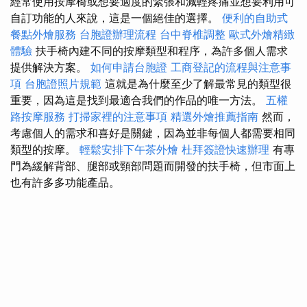
經常使用按摩椅或想要適度的緊張和減輕疼痛並想要利用可
自訂功能的人來說，這是一個絕佳的選擇。
便利的自助式
餐點外燴服務
台胞證辦理流程
台中脊椎調整
歐式外燴精緻
體驗
扶手椅內建不同的按摩類型和程序，為許多個人需求
提供解決方案。
如何申請台胞證
工商登記的流程與注意事
項
台胞證照片規範
這就是為什麼至少了解最常見的類型很
重要，因為這是找到最適合我們的作品的唯一方法。
五權
路按摩服務
打掃家裡的注意事項
精選外燴推薦指南
然而，
考慮個人的需求和喜好是關鍵，因為並非每個人都需要相同
類型的按摩。
輕鬆安排下午茶外燴
杜拜簽證快速辦理
有專
門為緩解背部、腿部或頸部問題而開發的扶手椅，但市面上
也有許多多功能產品。