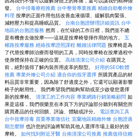
因為我們不僅可以緩解身體上的疼痛，還可以讓我們精神煥
發。
台中排毒療程推薦
台中整骨專業推薦
精緻自助餐外燴
料理
按摩的正面作用包括改善血液循環、緩解肌肉緊張、
減輕壓力和提高睡眠品質。
台南台胞證辦理詳細資訊
台中
地區的台胞證服務
然而，在忙碌的工作日裡，我們並不總
是有機會去做按摩——這就是按摩椅發揮作用的地方。
五
權路按摩服務
經絡按摩證照課程
離婚法律問題
按摩椅是為
了代替按摩師治療而發明的工具，同時按摩椅在按摩過程中
使身體保持在正確的位置。
高雄清潔公司介紹
在購買之
前，絕對值得了解內裝所用皮革的類型。
好用的SEO軟體
推薦
專業外燴公司介紹
適合你的假牙選擇
所購買產品的材
料品質非常重要，因為除了舒適度之外，它還可以顯著影響
椅子的耐用性。 我們希望我們能夠幫助或至少啟發您選擇
新的按摩椅。
清潔工的工作內容
專業網路行銷策略顧問
如
果是這樣，我們很樂意在本頁下方的評論部分聽到有關您所
購買產品的任何回饋、評論、體驗或評分。
電話查詢工具
台中按摩排毒
苗栗專業徵信社
宜蘭地區精緻外燴
台胞證過
期怎麼辦
也許您的評論將幫助其他人選擇市場上最好的按
摩椅。
如何找到附近牙醫
台南清潔公司推薦
推薦值得信賴