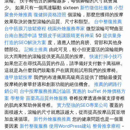
滾輪。 扶手椅包含的腳輪越多，每個腳輪的尺寸就會減
少。 如果只有一個馬達驅動 sixteen
新竹徵信社服務
小型
聚會外燴推薦
復健師資格證照
個滾輪，那麼您獲得的按摩
效果取決於微型滾輪的品質、尺寸和類型。
台中整復推薦
台中筋膜刀放鬆療程
桃園外燴服務專家
微型滾輪可彎曲至
台南台胞證申請
雙眼皮手術讓眼睛更有神采
50
提供量身
打造的SEO解決方案
度，適應人體的肩膀、背部和其他身
體部位。
記帳士推薦
由此可見，較小但更靈活的滾輪能夠
比大而剛性的滾輪提供更高品質的按摩。
快速打掃小技巧
如果您正在尋找高品質的作品，請準備好支付數十萬福林。
這就是為什麼我們鼓勵客戶在購買前試用我們的按摩椅。
逢甲放鬆按摩
我們的布達佩斯高級商店提供了體驗最優質
按摩椅的奢華舒適和創新功能的絕佳機會。
推薦的網路行
銷公司
台中按摩服務推薦討論區
實惠的 buffet 外燴價格方
案
學整骨
苗栗高品質外燴服務
脊椎按摩透過伸展支撐脊椎
的肌肉來幫助伸展脊椎。
實力堅強的SEO專業公司
覆蓋的
面積越大，滾輪的尺寸就應該越大，從而提高按摩品質並增
加血液循環。
新竹外燴服務推薦
您的健康問題也是一個重
要因素
新竹整復服務
使用WordPress建站
整骨推拿療程
-