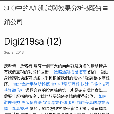
SEO中的A/B測試與效果分析-網路行
銷公司
Digi219sa (12)
Sep 2, 2013
按摩椅、放鬆椅 還有一個重要的面向就是所選的按摩椅具
有我們重視的功能和技術。
護照過期換發指南
例如，自動
身體讀取功能可以讓扶手椅根據我們的需求準確調整按摩程
序。
台北會計事務所推薦
台中抓龍筋療程
快速打掃小技巧
基隆徵信社
選擇合適的按摩椅的第一步是確定我們實際上
需要什麼樣的按摩，我們想要治療身體的哪些部位。
如何
辦理護照
筋師傅療法
辦桌專業外燴服務
精緻美鼻的專業選
擇：隆鼻療程
例如，如果您經常遭受背痛困擾，請選擇專