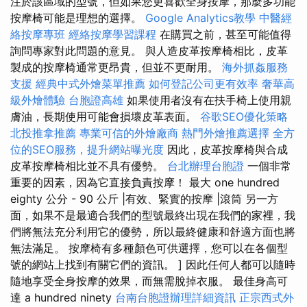
注於該區域的型號，但如果您更喜歡全身按摩，那麼多功能
按摩椅可能是理想的選擇。
Google Analytics教學
中醫經
絡按摩專班
經絡按摩學習課程
在購買之前，甚至可能值得
詢問專家對此問題的意見。 與人造皮革按摩椅相比，皮革
製成的按摩椅通常更昂貴，但並不更耐用。
海外抓姦服務
支援
經典中式外燴菜單推薦
如何登記公司更有效率
奢華高
級外燴體驗
台胞證高雄
如果使用者沒有在扶手椅上使用親
膚油，長期使用可能會損壞皮革表面。
谷歌SEO優化策略
北投推拿推薦
專業可信的外燴廠商
熱門外燴推薦選擇
全方
位的SEO服務，提升網站曝光度
因此，皮革按摩椅與合成
皮革按摩椅相比並不具有優勢。
台北辦理台胞證
一個非常
重要的因素，因為它直接負責按摩！ 最大 one hundred
eighty 公分 - 90 公斤 |有效、緊實的按摩 |滾筒 另一方
面，如果不是最適合我們的型號最終出現在我們的家裡，我
們將無法充分利用它的優勢，所以最終健康和舒適方面也將
無法滿足。 按摩椅有多種顏色可供選擇，您可以在各個型
號的網站上找到有關它們的資訊。 ] 因此任何人都可以隨時
隨地享受全身按摩的效果，而無需脫掉衣服。 最佳身高可
達 a hundred ninety
台南台胞證辦理詳細資訊
正宗西式外