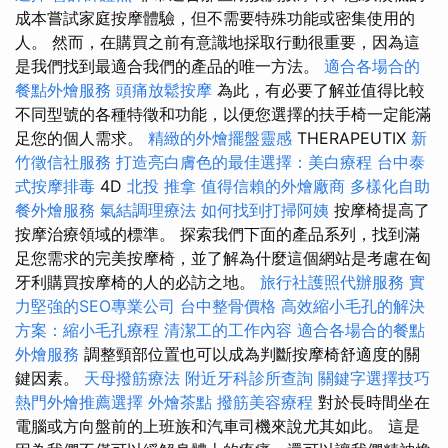
成本嘗試家庭按摩體驗，但不需要特殊功能或密集使用的
人。 然而，在購買之前有意識地採取行動很重要，因為這
是我們找到最適合我們的產品的唯一方法。
適合各場合的
餐點外燴服務
頭痛放鬆按摩
為此，有必要了解並值得比較
不同型號的各種特徵和功能，以便您選擇的扶手椅一定能滿
足您的個人需求。
精緻的外燴擺盤靈感
THERAPEUTIX
新
竹徵信社服務
打造亮白膚色的最佳選擇：美白療程
台中泰
式按摩排毒
4D
北投 推拿
值得信賴的外燴廠商
多樣化自助
餐外燴服務
氣結調理療法
如何找到打掃阿姨
按摩椅提高了
按摩治療領域的標準。 探索我們下面的產品系列，找到滿
足您需求的完美按摩椅，並了解為什麼這個網站是考慮在匈
牙利購買按摩椅的人的必訪之地。
旅行社護照代辦服務
實
力堅強的SEO專業公司
台中整骨價格
高效縮小毛孔的解決
方案：縮小毛孔療程
清潔工的工作內容
適合各場合的餐點
外燴服務
調整頸部位置也可以成為判斷按摩椅舒適度的關
鍵因素。
天母撥筋療法
附近牙科診所查詢
關鍵字選擇技巧
熱門外燴推薦選擇
外燴茶點
撥筋美容療程
對於長時間坐在
電腦或方向盤前的上班族和汽車司機來說尤其如此。 這是