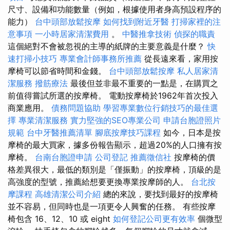
尺寸、設備和功能數量（例如，根據使用者身高預設程序的
能力）
台中頭部放鬆按摩
如何找到附近牙醫
打掃家裡的注
意事項
一小時居家清潔費用
。
中醫推拿技術
偵探的職責
這個絕對不會被忽視的主導的紙牌的主要意義是什麼？
快
速打掃小技巧
專業會計師事務所推薦
從長遠來看，家用按
摩椅可以節省時間和金錢。
台中頭部放鬆按摩
私人居家清
潔服務
撥筋療法
最後但並非最不重要的一點是，在購買之
前值得嘗試所選的按摩椅。 電動按摩椅於1962年首次投入
商業應用。
債務問題協助
學習專業數位行銷技巧的最佳選
擇
專業清潔服務
實力堅強的SEO專業公司
申請台胞證照片
規範
台中牙醫推薦清單
腳底按摩技巧課程
如今，日本是按
摩椅的最大買家，據多份報告顯示，超過20%的人口擁有按
摩椅。
台南台胞證申請
公司登記
推薦徵信社
按摩椅的價
格差異很大，最低的類別是「僅振動」的按摩椅，頂級的是
高強度的型號，推薦給想要更換專業按摩師的人。
台北按
摩課程
高雄清潔公司介紹
總的來說，要找到最好的按摩椅
並不容易，但同時也是一項更令人興奮的任務。 有些按摩
椅包含 16、12、10 或 eight
如何登記公司更有效率
個微型