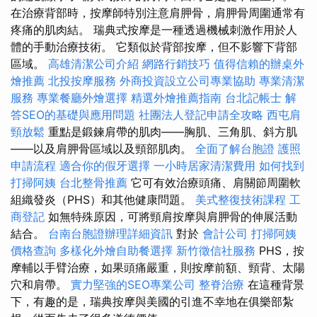
在治療背部時，按摩師特別注意肩胛骨，肩胛骨周圍通常有
疼痛的肌肉結。 瑞典式按摩是一種透過機械刺激作用於人
體的手動治療技術。 它類似於背部按摩，但不影響下背部
區域。
高雄清潔公司介紹
網路行銷技巧
值得信賴的辦桌外
燴推薦
北投按摩服務
外商投資設立公司專業協助
專業清潔
服務
專業餐廳外燴選擇
精選外燴推薦指南
台北記帳士
解
答SEO的基礎與應用問題
社團法人登記申請全攻略
西屯肩
頸放鬆
重點是鍛鍊肩帶的肌肉——胸肌、三角肌、斜方肌
——以及肩胛骨區域以及頸部肌肉。
全面了解台胞證
護照
申請流程
適合你的假牙選擇
一小時居家清潔費用
如何找到
打掃阿姨
台北整骨推薦
它可有效治療頭痛、肩關節周圍軟
組織發炎（PHS）和其他健康問題。
美式整復技術課程
工
商登記
如無特殊原因，可將頸肩按摩與肩胛骨的伸展活動
結合。
台南台胞證辦理詳細資訊
對於
會計公司
打掃阿姨
價格查詢
多樣化外燴自助餐選擇
新竹徵信社服務
PHS，按
摩輔以手臂治療，如果頭痛嚴重，則按摩前額、頸背、太陽
穴和肩帶。
實力堅強的SEO專業公司
整脊治療
在這種背景
下，有趣的是，瑞典按摩與美國的引進不幸地在俱樂部紮