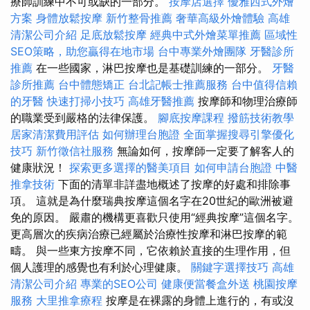
療師訓練中不可或缺的一部分。
按摩店選擇
優雅西式外燴
方案
身體放鬆按摩
新竹整骨推薦
奢華高級外燴體驗
高雄
清潔公司介紹
足底放鬆按摩
經典中式外燴菜單推薦
區域性
SEO策略，助您贏得在地市場
台中專業外燴團隊
牙醫診所
推薦
在一些國家，淋巴按摩也是基礎訓練的一部分。
牙醫
診所推薦
台中體態矯正
台北記帳士推薦服務
台中值得信賴
的牙醫
快速打掃小技巧
高雄牙醫推薦
按摩師和物理治療師
的職業受到嚴格的法律保護。
腳底按摩課程
撥筋技術教學
居家清潔費用評估
如何辦理台胞證
全面掌握搜尋引擎優化
技巧
新竹徵信社服務
無論如何，按摩師一定要了解客人的
健康狀況！
探索更多選擇的醫美項目
如何申請台胞證
中醫
推拿技術
下面的清單非詳盡地概述了按摩的好處和排除事
項。 這就是為什麼瑞典按摩這個名字在20世紀的歐洲被避
免的原因。 嚴肅的機構更喜歡只使用“經典按摩”這個名字。
更高層次的疾病治療已經屬於治療性按摩和淋巴按摩的範
疇。 與一些東方按摩不同，它依賴於直接的生理作用，但
個人護理的感覺也有利於心理健康。
關鍵字選擇技巧
高雄
清潔公司介紹
專業的SEO公司
健康便當餐盒外送
桃園按摩
服務
大里推拿療程
按摩是在裸露的身體上進行的，有或沒