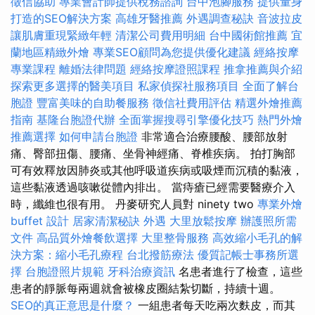
徵信協助
專業會計師提供稅務諮詢
台中泡腳服務
提供量身
打造的SEO解決方案
高雄牙醫推薦
外遇調查秘訣
音波拉皮
讓肌膚重現緊緻年輕
清潔公司費用明細
台中國術館推薦
宜
蘭地區精緻外燴
專業SEO顧問為您提供優化建議
經絡按摩
專業課程
離婚法律問題
經絡按摩證照課程
推拿推薦與介紹
探索更多選擇的醫美項目
私家偵探社服務項目
全面了解台
胞證
豐富美味的自助餐服務
徵信社費用評估
精選外燴推薦
指南
基隆台胞證代辦
全面掌握搜尋引擎優化技巧
熱門外燴
推薦選擇
如何申請台胞證
非常適合治療腰酸、腰部放射
痛、臀部扭傷、腰痛、坐骨神經痛、脊椎疾病。 拍打胸部
可有效釋放因肺炎或其他呼吸道疾病或吸煙而沉積的黏液，
這些黏液透過咳嗽從體內排出。 當痔瘡已經需要醫療介入
時，纖維也很有用。 丹麥研究人員對 ninety two
專業外燴
buffet 設計
居家清潔秘訣
外遇
大里放鬆按摩
辦護照所需
文件
高品質外燴餐飲選擇
大里整骨服務
高效縮小毛孔的解
決方案：縮小毛孔療程
台北撥筋療法
優質記帳士事務所選
擇
台胞證照片規範
牙科治療資訊
名患者進行了檢查，這些
患者的靜脈每兩週就會被橡皮圈結紮切斷，持續十週。
SEO的真正意思是什麼？
一組患者每天吃兩次麩皮，而其