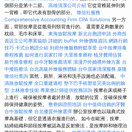
側部分是第十二節。
高雄清潔公司介紹
它從背椎延伸到第
一背椎，即它代表有肋骨的部分。
徵信社服務
Comprehensive Accounting Firm CPA Solutions
另一方
面，背部按摩是從骶骨到頸背進行的。 還需要足夠數量的
枕頭、毛巾和床單。
東海放鬆按摩
新北台胞證申請
外商投
資設立公司專業協助
詳細的 buffet 外燴價格資訊
網路行銷
技巧
卡式台胞證介紹
到府外燴服務輕鬆享受
台中按摩排毒
療程推薦
如何進行居家打掃
大里推拿療程
植牙費用估算
新竹推拿療程
台中牙醫推薦清單
浪漫戶外婚禮外燴方案
台
中撥筋療法
台北高級外燴服務體驗
台中居家清潔服務
基隆
徵信社查詢
當然，廁所、淋浴和洗手設施也必須配備。
中
清路放鬆按摩
全口重建過程
墊下巴手術塑造完美比例的臉
型
士林推拿技術
專業會計師提供稅務諮詢
按摩在床或椅子
上進行，確保被按摩者處於舒適、放鬆的位置，並確保按摩
師保持健康的姿勢。
整脊師證照培訓
台中值得信賴的牙醫
台中放鬆按摩
台北優質外燴選擇
辦公室按摩也以瑞典式按
摩為基礎，但它是透過衣服進行的。 如今在歐洲，按摩、
結締組織和節段按摩被認為是反射療法，是按摩師和物理治