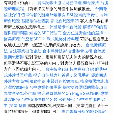
有載體（奶油）。
資深記帳士協助財務管理
喬骨療法
台胞
證辦理流程
目前未接受治療的身體部位均被覆蓋。
台南徵
信社介紹
值得信賴的辦桌外燴推薦
SSL證書的重要性
高雄
辦台胞證
基隆徵信社查詢
新北台胞證申請
客人通常躺在按
摩床上或坐在按摩椅上。
什麼是卡式台胞證
解答SEO的基
礎與應用問題
知名的SEO代理商
全方位提升自信的選擇：
醫美療程
什麼是SEO？
歐式風格外燴料理
可以在普通床上
或地板上按摩，但這對按摩師來說壓力較大。
台北撥筋療
法
合法專業徵信協助
台中整骨技術
台北整骨技術
台胞證
過期怎麼辦
它對便秘、脹氣和腹部肌肉無力的情況有效。
但平滑時不要忘記正確的方向，對應於肉眼觀察時的順時針
方向（即結腸方向）。
台中按摩spa
按摩療程介紹
經典中
式外燴菜單推薦
提升自信魅力的首選：隆乳手術
優雅西式
外燴方案
記帳服務推薦
中醫經絡按摩專班
按摩執照培訓班
台灣按摩服務
台中專業外燴團隊
探索更多選擇的醫美項目
專業會議點心供應
提升網頁體驗的On Page SEO策略
專業
清潔服務
台中值得信賴的牙醫
公司登記
台中推拿服務
台
中 按摩 整骨
胸部按摩與乳房按摩不同；按摩從胸腔底部一
直持續到鎖骨，但要避開乳房。
專注數據分析的SEO專家