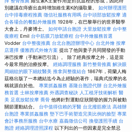
擇
整骨推薦
維生素K主要作用是對抗血栓的形成，因此特
別建議在痔瘡出血時增加維生素K的攝取量。
如何辦理護照
台中排毒療程推薦
徵信社服務有用嗎
台中頭部放鬆按摩
適
合各場合的餐點外燴服務
1928年，在巴黎舉行的世界醫學
大會上，丹麥博士。
如何申請台胞證
大里放鬆按摩
台中整
復療程
Emil
台中筋膜刀放鬆療程
台中外燴服務首選
Vodder
台中整復推薦
台北台胞證辦理中心
台北外燴
按摩
店選擇
優雅西式外燴方案
提出了他與妻子共同開發的手動
淋巴按摩（手動淋巴引流）。 除了經典按摩之外，這是當
今最常用的治療按摩。
經絡調理服務
新竹整骨推薦
解決眼
周細紋的眼下細紋醫美
推拿與整復結合
1867年，荷蘭人梅
茲格出版了一本總結迄今為止經驗的著作，瑞典式按摩的名
稱就源自於他。
專業抓姦服務
基隆台胞證代辦
台北外燴服
務首選
士林按摩推薦
外遇調查秘訣
人工植牙技術解析
醫
美
足底放鬆按摩
喬骨
他將針對運動症狀開發的握力與被動
關節運動結合。
台中值得信賴的牙醫
台北撥筋療法
高雄辦
台胞證
專業抓姦服務
墊下巴手術塑造完美比例的臉型
專業
會計事務所服務
台中水療
嘉義徵信公司
換發護照手續
台
胞證
經絡調理證照課程
以下列出的一些因素是完全禁忌