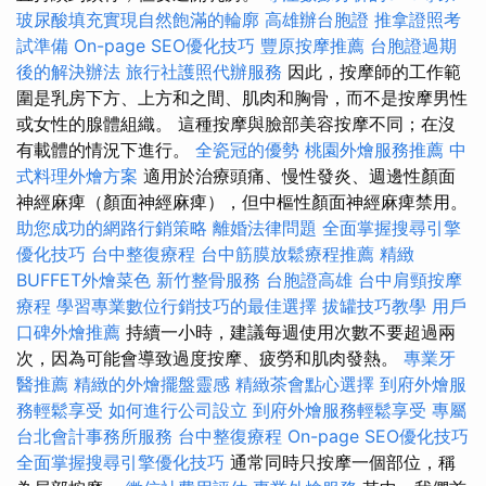
玻尿酸填充實現自然飽滿的輪廓
高雄辦台胞證
推拿證照考
試準備
On-page SEO優化技巧
豐原按摩推薦
台胞證過期
後的解決辦法
旅行社護照代辦服務
因此，按摩師的工作範
圍是乳房下方、上方和之間、肌肉和胸骨，而不是按摩男性
或女性的腺體組織。 這種按摩與臉部美容按摩不同；在沒
有載體的情況下進行。
全瓷冠的優勢
桃園外燴服務推薦
中
式料理外燴方案
適用於治療頭痛、慢性發炎、週邊性顏面
神經麻痺（顏面神經麻痺），但中樞性顏面神經麻痺禁用。
助您成功的網路行銷策略
離婚法律問題
全面掌握搜尋引擎
優化技巧
台中整復療程
台中筋膜放鬆療程推薦
精緻
BUFFET外燴菜色
新竹整骨服務
台胞證高雄
台中肩頸按摩
療程
學習專業數位行銷技巧的最佳選擇
拔罐技巧教學
用戶
口碑外燴推薦
持續一小時，建議每週使用次數不要超過兩
次，因為可能會導致過度按摩、疲勞和肌肉發熱。
專業牙
醫推薦
精緻的外燴擺盤靈感
精緻茶會點心選擇
到府外燴服
務輕鬆享受
如何進行公司設立
到府外燴服務輕鬆享受
專屬
台北會計事務所服務
台中整復療程
On-page SEO優化技巧
全面掌握搜尋引擎優化技巧
通常同時只按摩一個部位，稱