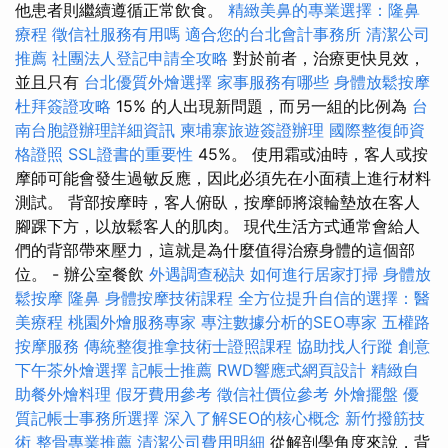
他患者則繼續遵循正常飲食。
精緻美鼻的專業選擇：隆鼻
療程
徵信社服務有用嗎
適合您的台北會計事務所
清潔公司
推薦
社團法人登記申請全攻略
對於前者，治療更快見效，
並且只有
台北優質外燴選擇
家事服務有哪些
身體放鬆按摩
杜拜簽證攻略
15% 的人出現新問題，而另一組的比例為
台
南台胞證辦理詳細資訊
柬埔寨旅遊簽證辦理
國際整復師資
格證照
SSL證書的重要性
45%。 使用霜或油時，客人或按
摩師可能會發生過敏反應，因此必須先在小面積上進行材料
測試。 背部按摩時，客人俯臥，按摩師將滾輪墊放在客人
腳踝下方，以放鬆客人的肌肉。 現代生活方式通常會給人
們的背部帶來壓力，這就是為什麼值得治療身體的這個部
位。 - 辦公室餐飲
外遇調查秘訣
如何進行居家打掃
身體放
鬆按摩
隆鼻
身體按摩技術課程
全方位提升自信的選擇：醫
美療程
桃園外燴服務專家
專注數據分析的SEO專家
五權路
按摩服務
傳統整復推拿技術士證照課程
協助找人行蹤
創意
下午茶外燴選擇
記帳士推薦
RWD響應式網頁設計
精緻自
助餐外燴料理
假牙費用參考
徵信社價位參考
外燴擺盤
優
質記帳士事務所選擇
深入了解SEO的核心概念
新竹撥筋技
術
整骨專業推薦
清潔公司費用明細
從解剖學角度來說，背