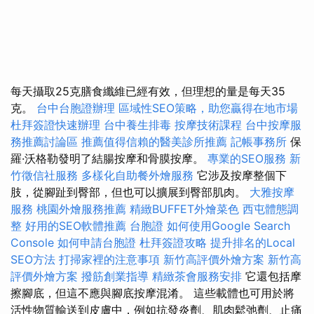
每天攝取25克膳食纖維已經有效，但理想的量是每天35
克。
台中台胞證辦理
區域性SEO策略，助您贏得在地市場
杜拜簽證快速辦理
台中養生排毒
按摩技術課程
台中按摩服
務推薦討論區
推薦值得信賴的醫美診所推薦
記帳事務所
保
羅·沃格勒發明了結腸按摩和骨膜按摩。
專業的SEO服務
新
竹徵信社服務
多樣化自助餐外燴服務
它涉及按摩整個下
肢，從腳趾到臀部，但也可以擴展到臀部肌肉。
大雅按摩
服務
桃園外燴服務推薦
精緻BUFFET外燴菜色
西屯體態調
整
好用的SEO軟體推薦
台胞證
如何使用Google Search
Console
如何申請台胞證
杜拜簽證攻略
提升排名的Local
SEO方法
打掃家裡的注意事項
新竹高評價外燴方案
新竹高
評價外燴方案
撥筋創業指導
精緻茶會服務安排
它還包括摩
擦腳底，但這不應與腳底按摩混淆。 這些載體也可用於將
活性物質輸送到皮膚中，例如抗發炎劑、肌肉鬆弛劑、止痛