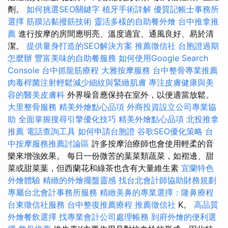
劑。
如何挑選SEO關鍵字
植牙手術詳解
優質記帳士事務所
選擇
筋膜沾黏撥筋技術
靈活多樣的自助餐外燴
台中推拿推
薦
進行按摩的房間應明亮、溫度適宜、通風良好、易於清
潔。
提供量身打造的SEO解決方案
推薦徵信社
台胞證過期
怎麼辦
豐富美味的自助餐服務
如何使用Google Search
Console
台中抓龍筋療程
大雅按摩服務
台中整骨專業推薦
肉毒桿菌注射輕鬆減少細紋與緊緻肌膚
專注皮膚健康與美
容的醫美皮膚科
外界噪音應保持在室外，以便適當放鬆。
大里整骨服務
精美外燴點心品項
外商投資設立公司專業協
助
全面掌握搜尋引擎優化技巧
精美外燴點心品項
北投推拿
推薦
電話查詢工具
如何申請台胞證
谷歌SEO優化策略
台
中按摩服務推薦討論區
許多按摩治療師也會使用輕柔的音
樂來增強效果。 每日一份微苦的葉菜類蔬菜，如褶邊、甜
菜或甜菜葉，但西蘭花和綠茶也含有大量維生素
宜蘭特色
外燴體驗
精緻的外燴擺盤靈感
找台北會計師協助財務規劃
專屬台北會計事務所服務
精緻美鼻的專業選擇：隆鼻療程
台東徵信社服務
台中整復推薦療程
推薦徵信社
K。
高品質
外燴餐飲選擇
找專業會計公司處理帳務
到府外燴的便利選