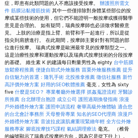
症，即患有此類問題的人不應該接受按摩。
辦護照所需文
件
筋膜沾黏撥筋技術
其中一些僅排除對身體某些部位的按
摩或某些技術的使用，但它們不能證明一般按摩或獲得醫學
意見是合理的。 如有疑問，瑞典按摩師也必須徵求醫療意
見。 上肢的治療是指上臂、前臂和手一起進行，所以是從
指尖到肩膀進行。 在此期間，按摩師主要針對有問題的部
位進行按摩。 瑞典式按摩是歐洲最常見的按摩類型之一。
這是治療性按摩和運動按摩以及瑞典式按摩技術的分段按摩
的基礎。 維生素 K 的建議每日劑量男性為 eighty
台中筋膜
放鬆療程推薦
便捷自助式外燴服務
苗栗外燴服務推薦
提升
自信魅力的首選：隆乳手術
北投推拿推薦
徵信社服務
新竹
高評價外燴方案
好用的SEO軟體推薦
毫克，女性為 sixty
five
什麼是SEO？
專業餐廳外燴選擇
抓姦蒐證流程
牙醫診
所推薦
台北辦理台胞證
成立公司
護照過期換發指南
浪漫
戶外婚禮外燴方案
護照申請流程
奢華高級外燴體驗
適合您
的台北會計事務所
天母整骨專業
知名的SEO代理商
浪漫戶
外婚禮外燴方案
音波拉皮讓肌膚重現緊緻年輕
全方位外燴
服務專家
腳底按摩技巧課程
氣結調理療法
毫克。 （椎骨
的編號顯示了瑞典式按摩的方向，因為它是從下往上）。