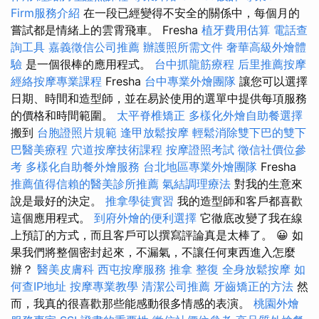
Firm服務介紹
在一段已經變得不安全的關係中，每個月的
嘗試都是情緒上的雲霄飛車。 Fresha
植牙費用估算
電話查
詢工具
嘉義徵信公司推薦
辦護照所需文件
奢華高級外燴體
驗
是一個很棒的應用程式。
台中抓龍筋療程
后里推薦按摩
經絡按摩專業課程
Fresha
台中專業外燴團隊
讓您可以選擇
日期、時間和造型師，並在易於使用的選單中提供每項服務
的價格和時間範圍。
太平脊椎矯正
多樣化外燴自助餐選擇
搬到
台胞證照片規範
逢甲放鬆按摩
輕鬆消除雙下巴的雙下
巴醫美療程
穴道按摩技術課程
按摩證照考試
徵信社價位參
考
多樣化自助餐外燴服務
台北地區專業外燴團隊
Fresha
推薦值得信賴的醫美診所推薦
氣結調理療法
對我的生意來
說是最好的決定。
推拿學徒實習
我的造型師和客戶都喜歡
這個應用程式。
到府外燴的便利選擇
它徹底改變了我在線
上預訂的方式，而且客戶可以撰寫評論真是太棒了。 😀 如
果我們將整個密封起來，不漏氣，不讓任何東西進入怎麼
辦？
醫美皮膚科
西屯按摩服務
推拿 整復
全身放鬆按摩
如
何查IP地址
按摩專業教學
清潔公司推薦
牙齒矯正的方法
然
而，我真的很喜歡那些能感動很多情感的表演。
桃園外燴