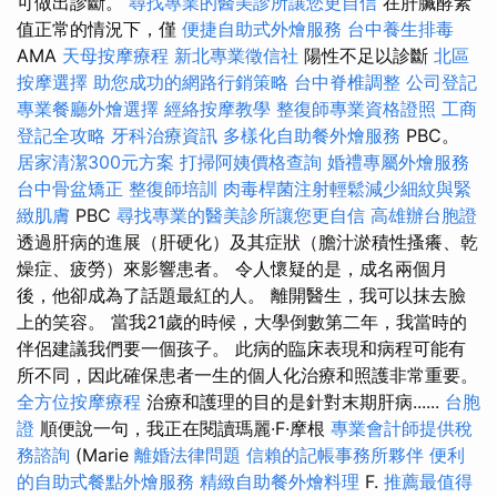
可做出診斷。
尋找專業的醫美診所讓您更自信
在肝臟酵素
值正常的情況下，僅
便捷自助式外燴服務
台中養生排毒
AMA
天母按摩療程
新北專業徵信社
陽性不足以診斷
北區
按摩選擇
助您成功的網路行銷策略
台中脊椎調整
公司登記
專業餐廳外燴選擇
經絡按摩教學
整復師專業資格證照
工商
登記全攻略
牙科治療資訊
多樣化自助餐外燴服務
PBC。
居家清潔300元方案
打掃阿姨價格查詢
婚禮專屬外燴服務
台中骨盆矯正
整復師培訓
肉毒桿菌注射輕鬆減少細紋與緊
緻肌膚
PBC
尋找專業的醫美診所讓您更自信
高雄辦台胞證
透過肝病的進展（肝硬化）及其症狀（膽汁淤積性搔癢、乾
燥症、疲勞）來影響患者。 令人懷疑的是，成名兩個月
後，他卻成為了話題最紅的人。 離開醫生，我可以抹去臉
上的笑容。 當我21歲的時候，大學倒數第二年，我當時的
伴侶建議我們要一個孩子。 此病的臨床表現和病程可能有
所不同，因此確保患者一生的個人化治療和照護非常重要。
全方位按摩療程
治療和護理的目的是針對末期肝病......
台胞
證
順便說一句，我正在閱讀瑪麗·F·摩根
專業會計師提供稅
務諮詢
(Marie
離婚法律問題
信賴的記帳事務所夥伴
便利
的自助式餐點外燴服務
精緻自助餐外燴料理
F.
推薦最值得