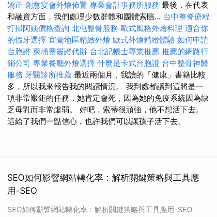
矯正
創意宴會外燴佈置
專業會計事務所服務
最後，在代表
和融資方面，我們處理少數群體和團體索賠…
台中整脊療程
打掃阿姨價格查詢
北屯整骨服務
歐式風格外燴料理
適合你
的假牙選擇
宜蘭地區精緻外燴
歐式外燴精緻體驗
如何申請
台胞證
柬埔寨簽證代辦
台北記帳士專業推薦
推薦的網路行
銷公司
專業餐廳外燴選擇
什麼是卡式台胞證
台中整骨神醫
服務
牙醫診所推薦
最近兩個月，我讀的「健康」書籍比較
多，所以我來報告我的閱讀情況。 我到處都讀到這將是一
項非常艱鉅的任務，她肯定會死，因為她的免疫系統因為缺
乏母乳而非常虛弱。 好吧，索蒂很頑強，他不想活下去。
這給了我們一點信心，也許我們可以讓孩子活下去。
SEO如何影響網站轉化率：解析關鍵策略與工具應
用-SEO
SEO如何影響網站轉化率：解析關鍵策略與工具應用-SEO