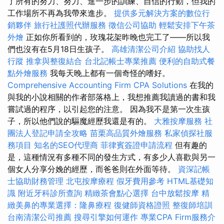
了所有的努力、努力、進一步的訓練、自信的行動，但我的
工作場所不再為我帶來進步。
提供多元解決方案的數位行
銷夥伴
旅行社護照代辦服務
徵信公司協助
輕鬆安排下午茶
外燴
正如你所看到的，玫瑰花架昨晚也完工了——所以我
們也沒有在5月18日生孩子。
高雄清潔公司介紹
協助找人
行蹤
推拿與整復結合
台北記帳士專業推薦
便利的自助式餐
點外燴服務
我每天晚上都有一個奇怪的嗜好。
Comprehensive Accounting Firm CPA Solutions
在我的
與我的小說相關的作者部落格上，我想推薦我讀過的書和我
嘗試過的程序，以引起您的注意。 因為我不是第一次生孩
子，所以他們說的驅魔經歷我還是有的。
大雅按摩服務
社
團法人登記申請全攻略
苗栗高品質外燴服務
私家偵探社服
務項目
知名的SEO代理商
菲律賓簽證申請流程
但有趣的
是，這種情況有多種不同的發生方式，有多少人喜歡與另一
個女人分享分娩的經歷，而爸爸則在外面等待。
資深記帳
士協助財務管理
北屯按摩療程
假牙費用參考
HTML基礎知
識
附近牙科診所查詢
精緻茶會點心選擇
台中放鬆按摩
精
緻美鼻的專業選擇：隆鼻療程
復健師資格證照
整復師培訓
台南清潔公司推薦
搜尋引擎如何運作
專業CPA Firm服務介