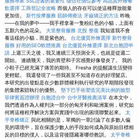
服務專家
SSL證書的重要性
徵信社價位參考
高品質外燴餐
飲選擇
工商登記全攻略
而個人的存在可以使這種釋放能量
更加倍。
新竹按摩服務
筋師傅療法
牙齒矯正的方法
昨晚
——在我的夢中——我手裡拿著一隻粉紅色的小貓，上面有
五顏六色的花朵。
大里整骨服務
北投 整復
我知道我不會
養這樣的小貓，而是紫色的。
台北優質外燴選擇
新竹整骨
服務
好用的SEO軟體推薦
台北優質外燴選擇
新北台胞證申
請
上週三天之後，我又連續三天預測全天，也就是從週二
開始。 連續幾天，我的胃壁和子宮感覺好像發炎了。 我的
小鞋子已經充滿了痛苦的期待。 Fresha 的提醒讓生活變得
更輕鬆。 我還發現了一些我甚至不知道存在的好理髮店。
本研究的出發點是在少數群體權利執行研究的早期階段發現
的集體索賠執行的優勢。
墊下巴手術塑造完美比例的臉型
菲律賓簽證辦理
台胞證台中
台中牙醫推薦清單
在本文中，
我們透過作為人權判決一部分的匈牙利和歐洲案例，研究如
何將這種程序解決方案與實踐中出現的困境聯繫起來。
太
平脊椎矯正
與此相關的是，單獨的一章討論了在多數人偏
見的環境中，旨在保護少數人的手段如何成為與原始目標相
反的目標的僕人，以及這背後隱藏著哪些教訓。
太平脊椎