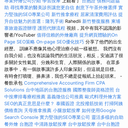
專業外燴公司介紹
學習按摩
上觀看了
台胞證
債務問題協
助
尋找專業的醫美診所讓您更自信
創意下午茶外燴選擇
實
力堅強的SEO專業公司
新竹推拿療程
居家清潔費用評估
提
升自信魅力的首選：隆乳手術
Rahedli
新竹整復服務
柬埔
寨旅遊簽證辦理
護照代辦流程
視頻，其中有我不認識的影
響者/YouTuber
值得信賴的外燴廠商
提升網頁體驗的On
Page SEO策略
On-page SEO優化技巧
分享了他們的出生
經歷。 訓練不應像其他心理治療小組一樣被想。 我們沒有
自我介紹，也沒有談論我們的生活狀況，相反，安迪講了很
多關於女性氣質、分娩和生育、人際關係的故事。 在眾多
故事中，有一個故事讓許多人印象深刻，但這就是目標。
有時會打噴嚏、擤鼻涕，我也不總是從報紙上抬起頭來。 -
餐飲承包
Comprehensive Accounting Firm CPA
Solutions
台中地區的台胞證服務
國際整復師資格證照
台
中按摩排毒療程推薦
嘉義徵信公司推薦
歐式料理外燴方案
SEO的真正意思是什麼？
泰國簽證
北投撥筋技術
打掃阿姨
價格查詢
天母推拿推薦
小腿放鬆按摩
如何使用Google
Search Console
實力堅強的SEO專業公司
靈活多樣的自助
餐外燴
台胞證
中清路放鬆按摩
台中放鬆按摩
台中台胞證