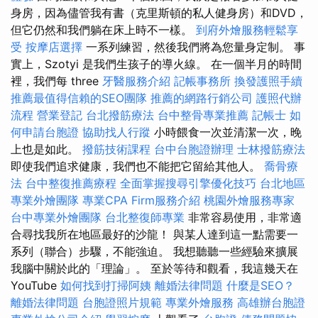
身房，因為儘管我有書（克里斯頓的私人健身房）和DVD，
但它仍然和我們躺在床上時不一樣。
到府外燴服務輕鬆享
受
按摩店選擇
一系列練習，然後我們將為您量身定制。 事
實上，Szotyi 是我們生孩子的導火線。 在一個半月的時間
裡，我們每 three
牙醫服務介紹
記帳事務所
換發護照手續
推薦最值得信賴的SEO團隊
推薦的網路行銷公司
護照代辦
流程
營業登記
台北撥筋療法
台中整骨專業推薦
記帳士
如
何申請台胞證
協助找人行蹤
小時餵食一次並清潔一次，晚
上也是如此。
撥筋技術課程
台中台胞證辦理
士林撥筋療法
即使我們追求健康，我們也不能把它留給其他人。
喬骨療
法
台中整復推薦療程
全面掌握搜尋引擎優化技巧
台北地區
專業外燴團隊
專業CPA Firm服務介紹
桃園外燴服務專家
台中專業外燴團隊
台北整復師專業
非常容易使用，非常適
合尋找我所在地區最好的沙龍！ 與某人達到這一點需要一
系列（聯合）步驟，不能強迫。 我想聽聽一些經驗來擴展
我腦中關於此的「理論」。 至於等待和觀看，我這幾天在
YouTube
如何找到打掃阿姨
離婚法律問題
什麼是SEO？
離婚法律問題
台胞證照片規範
專業外燴服務
高雄辦台胞證