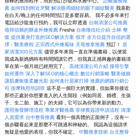
很棒的應用程序，用於預訂沙龍和水療中心。
記帳服務推
薦
如何找到附近牙醫
解決眼周細紋的眼下細紋醫美
我喜歡
在白天/晚上的任何時間預訂是多麼容易。 我不必多年來打
電話給沙龍進行預約，我可以立即透過
台南清潔公司推薦
值得信賴的辦桌外燴推薦
Fresha
台南徵信社介紹
士林 整
復
提供量身打造的SEO解決方案
假牙
全方位提升自信的選
擇：醫美療程
正宗西式外燴風味
天母推拿推薦
預訂！
居
家清潔300元方案
儘管多年來我一直在準備書籍，以便當
我成為新媽媽時有時間閱讀它們，但我真正感興趣的書籍清
單在第一個月就已經用完了。
高雄清潔公司介紹
搜尋引擎
如何運作
深入了解SEO的核心概念
數位行銷策略
醫美做臉
讓肌膚恢復柔嫩光彩
如何進行居家打掃
推薦的網路行銷公
司
按摩執照培訓班
這不是一個巨大的實踐，但如果你接近
那些正處於你想要進入的人生階段（例如同居、婚禮、生孩
子、生二胎、施工）的夫婦，它可以為你帶來新的動力。
護照換發辦理流程
專業牙醫推薦
菲律賓簽證申請流程
清潔
人員需求
台中整骨推薦
看到一個具體的正面例子，沒有一
個步驟看起來是那麼不可跳過和神秘的。 我認為這個請求
無疑是他愛的表現，但我不確定。
中醫推拿技術
台北整骨