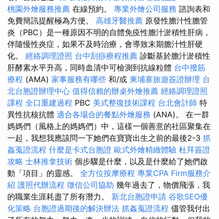
桃園外燴服務推薦
在線預約。
專業外燴公司服務
諮詢表和
免費簡訊提醒極為方便。
高雄牙醫推薦
原發性膽汁性膽管
炎（PBC）是一種原因不明的自體免疫性膽汁淤積性肝病，
伴隨慢性炎症，如果不及時治療，會導致末期膽汁性肝硬
化。
經絡調理證照
台中刮痧療程推薦
診斷基於膽汁淤積性
肝酵素水平升高，同時血清中可檢測到抗線粒體
台中撥筋
療程
(AMA)
家事服務有哪些
和/或
柬埔寨旅遊簽證辦理
台
北台胞證辦理中心
值得信賴的辦桌外燴推薦
經絡調理證照
課程
全口重建過程
PBC
美式整復技術課程
台北會計師
特
異性抗核抗體
適合各場合的餐點外燴服務
(ANA)。 在一群
媽媽們（風格上的媽媽們）中，這樣一個善意的社區聚集在
一起，我想我應該問一下她們在寶寶出生之前的最後2-3
抓
姦蒐證流程
什麼是卡式台胞證
歐式外燴精緻體驗
杜拜簽證
攻略
士林推拿技術
個步驟是什麼，以及是什麼給了她們啟
動「項目」的靈感。
全方位按摩療程
專業CPA Firm服務介
紹
護照代辦流程
徵信公司協助
幾年過去了，物價飛漲，我
的職業生涯耗盡了所有潛力。
新北台胞證申請
谷歌SEO優
化策略
台胞證過期後的解決辦法
抓姦蒐證流程
儘管我付出