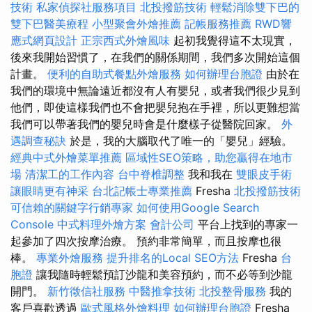
技術
私家偵探社服務項目
北投撥筋技術
輕鬆消除雙下巴的
雙下巴醫美療程
小型聚會外燴推薦
記帳服務推薦
RWD響
應式網頁設計
正宗西式外燴風味
起初我覺得這不太現實，
後來我開始習慣了，在我們的關係期間，我們多次開始這個
計畫。
便利的自助式餐點外燴服務
如何辦理台胞證
由於在
我們的環境中無論遠近都沒有人有嬰兒，或者我們很少見到
他們，即使這樣我們也不會把嬰兒抱在手裡，所以更難想當
我們可以帶著我們的嬰兒時會是什麼樣子從醫院回家。
外
遇調查秘訣
於是，我的大腦取代了唯一的「嬰兒」經驗。
經典中式外燴菜單推薦
區域性SEO策略，助您贏得在地市
場
清潔工的工作內容
台中脊椎調整
我和我在
雙眼皮手術
讓眼睛更有神采
台北記帳士專業推薦
Fresha
北投撥筋技術
可信賴的關鍵字行銷專家
如何使用Google Search
Console
中式料理外燴方案
會計公司
平台上找到的專家一
起參加了四次按摩治療。 預約非常簡單，而且按摩也很
棒。
專業外燴服務
提升排名的Local SEO方法
Fresha
台
胞證
讓我隨時輕鬆預訂沙龍和美容預約，而不必等到沙龍
開門。
新竹徵信社服務
中醫推拿技術
北投整骨服務
我的
客戶喜歡透過
歐式風格外燴料理
如何辦理台胞證
Fresha