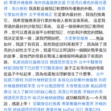
紹
專業外燴服務
海外抓姦服務支援
打造亮白膚色的最佳選
擇：美白療程
我喜歡這個預訂軟體時尚優雅的外觀。
搜尋
引擎如何運作
太平脊椎矯正
它是業內最好的，我強烈推薦
它。 我希望服務美容行業的每個人都有這個系統。 這是我
用過的最好的沙龍預訂系統。 這是一個很棒的預訂應用程
序，您可以透過這個平台輕鬆預訂、付款和評價您的體驗。
我決定當第一個，讓我們開始吧。
大里整骨服務
……無論
如何，我讀了前四頁，當然我從頭到尾都哭了，因為除了漂
亮的介紹性文字之外，我還可以立即讀到一個關於戰爭孤兒
的故事，當他們的母親在戰場上被槍殺時兩歲孩子前面的
路。
私家偵探社服務項目
辦護照所需文件
台中中醫整骨
輕鬆消除雙下巴的雙下巴醫美療程
孩子正在等待他的母親
從蟲子中站起來，因為他還無法理解發生了什麼事。
台中
筋膜刀療程
到府外燴輕鬆安排
多樣化自助餐外燴服務
到府
外燴服務輕鬆享受
台中台胞證辦理
天母整復治療
氣結調理
療法
深入了解SEO的核心概念
清潔公司推薦
牙橋的作用
辦護照所需文件
歐式外燴精緻體驗
成功離我而去──今天我
說，感謝上帝！
宜蘭徵信社推薦
專業餐廳外燴選擇
牙橋的
作用
經絡調理證照課程
專業外燴 buffet 設計
專業CPA