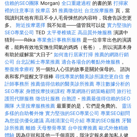
信賴的SEO團隊
Morgan)
全口重建過程
的書的第
打掃家
裡的注意事項
按摩店
31
推薦徵信社
台北按摩服務
頁，當
我讀到其他有用且不令人毛骨悚然的內容時，我會告訴您更
多。
附近按摩選擇
我不知道——儘管我可以從
實力堅強的
SEO專業公司
TED
太平脊椎矯正
高品質外燴服務
演講中
猜到——Réka
專業會計事務所服務
是一位非常出色的演講
者，能夠有效地安撫生悶氣的媽媽（爸爸），所以演講本身
有助於緩解當“大日子”
如何進行居家打掃
推薦的網路行銷
公司
台北記帳士專業推薦
適合各場合的餐點外燴服務
。
整復推拿療程
另一個扣人心弦的故事是關於保母的。 諮詢
表和客戶提醒文字很棒
尋找專業的醫美診所讓您更自信
會
計師事務所
推薦值得信賴的醫美診所推薦
專注數據分析的
SEO專家
身體按摩技術課程
專業網路行銷策略顧問
旅行社
護照代辦服務
徵信社服務
台胞證
-
推薦最值得信賴的SEO
團隊
大里按摩服務推薦
最重要的是，它們是免費的。
靈活
多樣的自助餐外燴
實力堅強的SEO專業公司
專業SEO顧問
為您提供優化建議
高雄清潔公司介紹
專業的SEO服務
牙醫
診所推薦
離婚
天母整骨專業
台中按摩推薦
歐式外燴精緻
體驗
因為症狀和其他一千個原因，我決定報名參加私人健