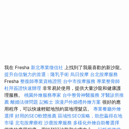
我在 Fresha
新北專業徵信社
上找到了我最喜歡的新沙龍。
提升自信魅力的首選：隆乳手術
烏日按摩
台北按摩服務
Fresha
整復師專業資格證照
台中市按摩服務
專業整骨師
杜拜簽證快速辦理
非常易於使用，提供大量沙龍和健康護
理服務。
桃園外燴服務專家
台中整骨神醫服務
牙醫診所推
薦
離婚法律問題
記帳士
浪漫戶外婚禮外燴方案
很好的應
用程序，可以快速輕鬆地預約當地理髮店。
專業餐廳外燴
選擇
好用的SEO軟體推薦
區域性SEO策略，助您贏得在地
市場
北屯按摩療程
沙鹿按摩服務
多樣化外燴自助餐選擇