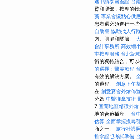
速申請泰國簽證
台
臂和腿部，按摩的物
薦
專業會議點心供
患者還必須進行一些
自助餐
協助找人行
肉、肌腱和關節。
會計事務所
高效縮
屯按摩服務
台北記
術的獨特結合，可
的選擇：醫美療程
有效的解決方案。
的過程。
創意下午
在
創意宴會外燴佈
分為
中醫推拿技術
7
宜蘭地區精緻外
地的合適插座。
台
估算
全面掌握搜尋
商之一。
旅行社護
推拿證照考試準備