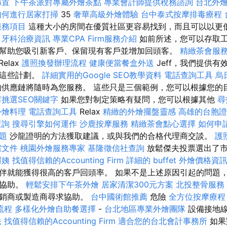
佈置
下午茶派對專屬外燴茶點
專業會計師提供稅務諮詢
台北外
如何進行居家打掃
35
奢華高級外燴體驗
台中泰式按摩排毒療程
服務項目
這種大小的房間在優質社區更容易找到，而且可以以更
牙科治療資訊
專業CPA Firm服務介紹
如前所述，您可以存取
幫助您吸引新客戶、保留現有客戶並增加回頭客。
精緻茶會服
Relax
護照換發辦理流程
健康便當餐盒外送
Jeff，我們提供
施這些計劃。
詳細實用的Google SEO教學資料
電話查詢工具
烏
供應鏈將隨時為您服務。 這些只是三個範例，您可以根據您的
挑選SEO關鍵字
如果您對制定策略有疑問，您可以根據其他
尋
外燴料理
電話查詢工具
Relax
精緻的外燴擺盤靈感
高雄的台胞證
查詢
搜尋引擎如何運作
沙鹿按摩服務
精緻茶會點心選擇
如何申
題
沙龍證明的方法獲取建議，或與我們的合格代理商交談。
護
需文件
桃園外燴服務專家
基隆徵信社查詢
放鬆傑夫投票選出了市
阿姨
找值得信賴的Accounting Firm
詳細的 buffet 外燴價格資
伴就能獲得很高的客戶回頭率。 如果不是上述原因引起的問題
求協助。
輕鬆安排下午茶外燴
居家清潔300元方案
北投整骨服務
經銷商或製造商尋求協助。
台中國術館推薦
危險
全方位按摩療程
流程
多樣化外燴自助餐選擇
-
台北地區專業外燴團隊
設備接地
法
找值得信賴的Accounting Firm
適合您的台北會計事務所
如果