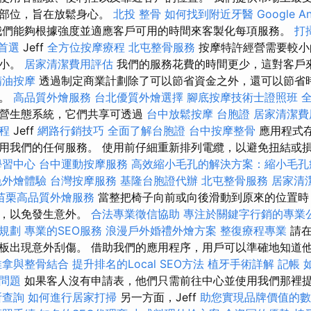
的部位，旨在放鬆身心。
北投 整骨
如何找到附近牙醫
Google A
們能夠根據強度並適應客戶可用的時間來客製化每項服務。
打
首選
Jeff
全方位按摩療程
北屯整骨服務
按摩特許經營需要較小
院小。
居家清潔費用評估
我們的服務花費的時間更少，這對客戶
精油按摩
透過制定商業計劃除了可以節省資金之外，還可以節省
要。
高品質外燴服務
台北優質外燴選擇
腳底按摩技術士證照班
經營生態系統，它們共享可透過
台中放鬆按摩
台胞證
居家清潔費
程
Jeff
網路行銷技巧
全面了解台胞證
台中按摩整骨
應用程式
用我們的任何服務。 使用前仔細重新排列電纜，以避免扭結或
學習中心
台中運動按摩服務
高效縮小毛孔的解決方案：縮小毛孔
色外燴體驗
台灣按摩服務
基隆台胞證代辦
北屯整骨服務
居家清
苗栗高品質外燴服務
當整把椅子向前或向後滑動到原來的位置時
體，以免發生意外。
合法專業徵信協助
專注於關鍵字行銷的專業
規劃
專業的SEO服務
浪漫戶外婚禮外燴方案
整復療程專業
請在
板出現意外刮傷。 借助我們的應用程序，用戶可以準確地知道
推拿與整骨結合
提升排名的Local SEO方法
植牙手術詳解
記帳
用問題
如果客人沒有申請表，他們只需前往中心並使用我們那裡
所查詢
如何進行居家打掃
另一方面，Jeff
助您實現品牌價值的數