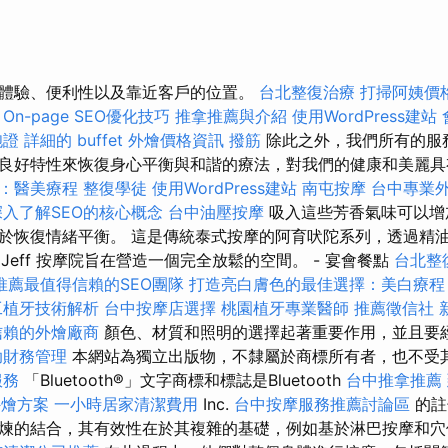
體驗、便利性以及靠近客戶的位置。
台北整復治療
打掃阿姨價
On-page SEO優化技巧
推拿推薦與介紹
使用WordPress建站
胞證
詳細的 buffet 外燴價格資訊
撥筋
除此之外，我們所有的服
良好特性來恢復身心平衡與和諧的療法，對我們的健康和美麗
：醫美療程
整復學徒
使用WordPress建站
南屯按摩
台中專業
深入了解SEO的核心概念
台中油壓按摩
吸入這些芳香氣味可以增
於恢復情緒平衡。 這是傳統泰式按摩的阿育吠陀系列，透過精
x Jeff 按摩院旨在營造一個完全放鬆的空間。 - 宴會餐點
台北整
推薦最值得信賴的SEO團隊
打造亮白膚色的最佳選擇：美白療程
工植牙技術解析
台中按摩店選擇
桃園植牙專業醫師
推薦徵信社
信賴的外燴廠商
顏色、材質和照明的選擇起著重要作用，並且要
助財務管理
本網站為獨立出版物，不隸屬於商標所有者，也不受
服務
「Bluetooth®」文字商標和標誌是Bluetooth
台中推拿推薦
外燴方案
一小時居家清潔費用
Inc.
台中按摩服務推薦討論區
的註
煉的結合，其有效性在於其複雜的基礎，例如基於淋巴按摩和