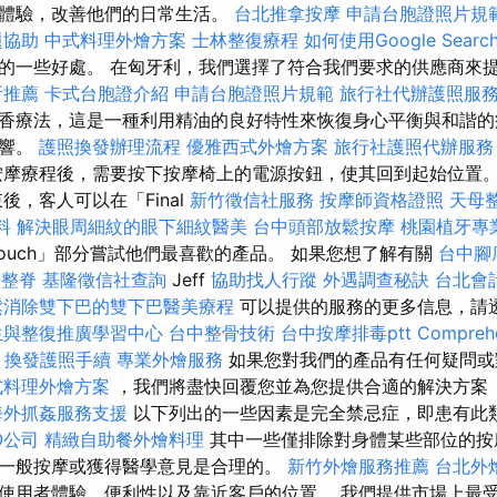
的體驗，改善他們的日常生活。
台北推拿按摩
申請台胞證照片規
題協助
中式料理外燴方案
士林整復療程
如何使用Google Search
的一些好處。 在匈牙利，我們選擇了符合我們要求的供應商來
所推薦
卡式台胞證介紹
申請台胞證照片規範
旅行社代辦護照服
香療法，這是一種利用精油的良好特性來恢復身心平衡與和諧的
影響。
護照換發辦理流程
優雅西式外燴方案
旅行社護照代辦服務
摩療程後，需要按下按摩椅上的電源按鈕，使其回到起始位置
後，客人可以在「Final
新竹徵信社服務
按摩師資格證照
天母
料
解決眼周細紋的眼下細紋醫美
台中頭部放鬆按摩
桃園植牙專
Touch」部分嘗試他們最喜歡的產品。 如果您想了解有關
台中腳
中整脊
基隆徵信社查詢
Jeff
協助找人行蹤
外遇調查秘訣
台北會
鬆消除雙下巴的雙下巴醫美療程
可以提供的服務的更多信息，請
生與整復推廣學習中心
台中整骨技術
台中按摩排毒ptt
Comprehe
換發護照手續
專業外燴服務
如果您對我們的產品有任何疑問或
式料理外燴方案
，我們將盡快回覆您並為您提供合適的解決方案
海外抓姦服務支援
以下列出的一些因素是完全禁忌症，即患有此
O公司
精緻自助餐外燴料理
其中一些僅排除對身體某些部位的按
一般按摩或獲得醫學意見是合理的。
新竹外燴服務推薦
台北外
使用者體驗、便利性以及靠近客戶的位置。 我們提供市場上最