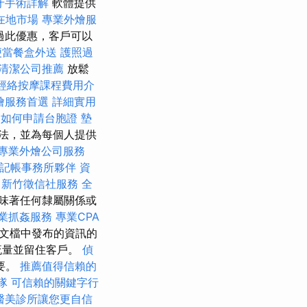
牙手術詳解
軟體提供
在地市場
專業外燴服
過此優惠，客戶可以
便當餐盒外送
護照過
清潔公司推薦
放鬆
經絡按摩課程費用介
燴服務首選
詳細實用
如何申請台胞證
墊
法，並為每個人提供
專業外燴公司服務
記帳事務所夥伴
資
新竹徵信社服務
全
味著任何隸屬關係或
業抓姦服務
專業CPA
文檔中發布的資訊的
流量並留住客戶。
偵
要。
推薦值得信賴的
隊
可信賴的關鍵字行
醫美診所讓您更自信