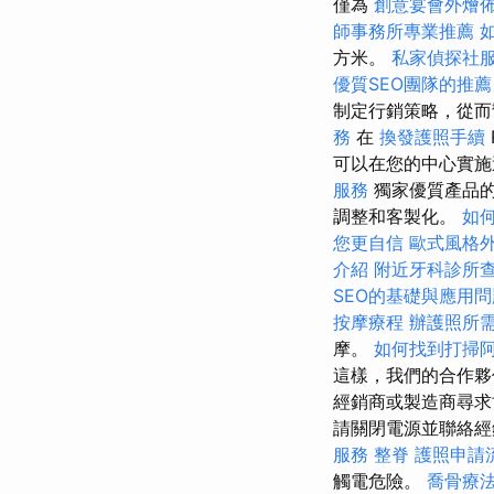
僅為
創意宴會外燴
師事務所專業推薦
方米。
私家偵探社
優質SEO團隊的推薦
制定行銷策略，從而
務
在
換發護照手續
可以在您的中心實
服務
獨家優質產品的
調整和客製化。
如何
您更自信
歐式風格
介紹
附近牙科診所
SEO的基礎與應用問
按摩療程
辦護照所
摩。
如何找到打掃
這樣，我們的合作夥
經銷商或製造商尋
請關閉電源並聯絡
服務
整脊
護照申請
觸電危險。
喬骨療