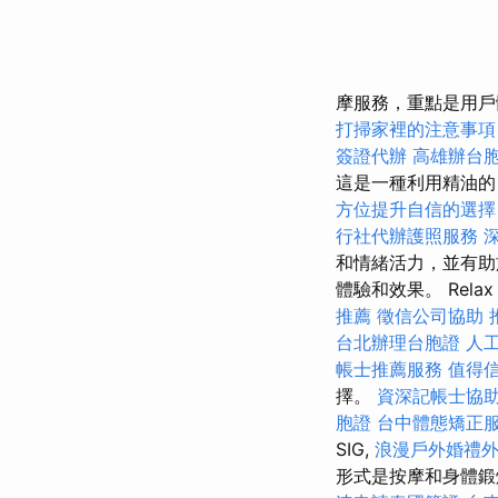
摩服務，重點是用戶
打掃家裡的注意事項
簽證代辦
高雄辦台
這是一種利用精油的
方位提升自信的選擇
行社代辦護照服務
和情緒活力，並有助
體驗和效果。 Rela
推薦
徵信公司協助
台北辦理台胞證
人
帳士推薦服務
值得
擇。
資深記帳士協
胞證
台中體態矯正
SIG,
浪漫戶外婚禮
形式是按摩和身體鍛