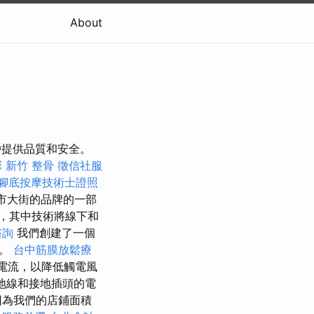
About
為客戶提供品質和安全。
彩
新竹 整骨
徵信社服
腳底按摩技術士證照
市大街的品牌的一部
，其中技術將線下和
諮詢
我們創建了一個
切。
台中筋膜放鬆療
電流，以降低觸電風
地線和接地插頭的電
因為我們的店鋪面積