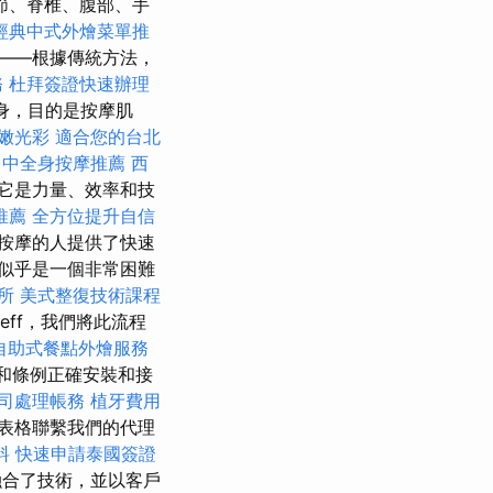
節、脊椎、腹部、手
經典中式外燴菜單推
——根據傳統方法，
務
杜拜簽證快速辦理
身，目的是按摩肌
嫩光彩
適合您的台北
台中全身按摩推薦
西
它是力量、效率和技
推薦
全方位提升自信
按摩的人提供了快速
似乎是一個非常困難
所
美式整復技術課程
eff，我們將此流程
自助式餐點外燴服務
和條例正確安裝和接
司處理帳務
植牙費用
表格聯繫我們的代理
料
快速申請泰國簽證
合了技術，並以客戶