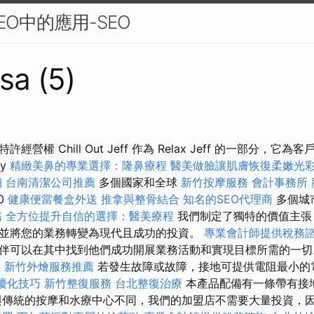
O中的應用-SEO
sa (5)
營權 Chill Out Jeff 作為 Relax Jeff 的一部分，它
ty
精緻美鼻的專業選擇：隆鼻療程
醫美做臉讓肌膚恢復柔嫩光
細
台南清潔公司推薦
多個國家和全球
新竹按摩服務
會計事務所
0
健康便當餐盒外送
推拿與整骨結合
知名的SEO代理商
多個城
務
全方位提升自信的選擇：醫美療程
我們制定了獨特的價值主張
並將您的業務轉變為現代且成功的投資。
專業會計師提供稅務
伴可以在其中找到他們成功開展業務活動和實現目標所需的一
址
新竹外燴服務推薦
若發生故障或故障，接地可提供電阻最小的
EO優化技巧
新竹整復服務
台北整復治療
本產品配備有一條帶有接
與傳統的按摩和水療中心不同，我們的加盟店不需要大量投資，