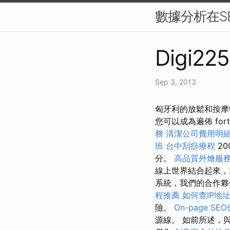
數據分析在SE
Digi225
Sep 3, 2013
匈牙利的放鬆和按摩特許經
您可以成為遍佈 for
務
清潔公司費用明
班
台中刮痧療程
20
分。
高品質外燴服
線上世界結合起來，
系統，我們的合作夥
程推薦
如何查IP地
險。
On-page S
源線。 如前所述，