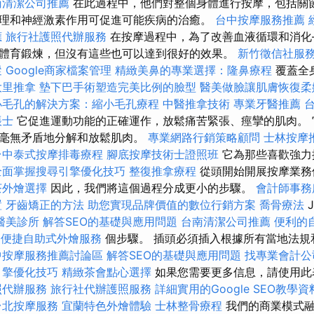
南清潔公司推薦
在此過程中，他們對整個身體進行按摩，包括關
理和神經激素作用可促進可能疾病的治癒。
台中按摩服務推薦
應
旅行社護照代辦服務
在按摩過程中，為了改善血液循環和消化
體育鍛煉，但沒有這些也可以達到很好的效果。
新竹徵信社服
蹤
Google商家檔案管理
精緻美鼻的專業選擇：隆鼻療程
覆蓋全
大里推拿
墊下巴手術塑造完美比例的臉型
醫美做臉讓肌膚恢復柔
小毛孔的解決方案：縮小毛孔療程
中醫推拿技術
專業牙醫推薦
帳士
它促進運動功能的正確運作，放鬆痛苦緊張、痙攣的肌肉。 
以毫無矛盾地分解和放鬆肌肉。
專業網路行銷策略顧問
士林按摩
台中泰式按摩排毒療程
腳底按摩技術士證照班
它為那些喜歡強力
全面掌握搜尋引擎優化技巧
整復推拿療程
從頭開始開展按摩業務
茶外燴選擇
因此，我們將這個過程分成更小的步驟。
會計師事務
置
牙齒矯正的方法
助您實現品牌價值的數位行銷方案
喬骨療法
J
醫美診所
解答SEO的基礎與應用問題
台南清潔公司推薦
便利的
燴
便捷自助式外燴服務
個步驟。 插頭必須插入根據所有當地法規
中按摩服務推薦討論區
解答SEO的基礎與應用問題
找專業會計公
引擎優化技巧
精緻茶會點心選擇
如果您需要更多信息，請使用此
照代辦服務
旅行社代辦護照服務
詳細實用的Google SEO教學資
台北按摩服務
宜蘭特色外燴體驗
士林整骨療程
我們的商業模式融