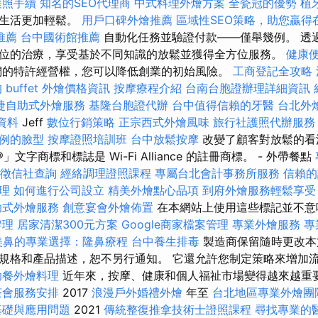
護照手續
知名的SEO代理商
中式料理外燴方案
全瓷冠的優勢
植
常生活更加輕鬆。
用戶口碑外燴推薦
區域性SEO策略，助您贏得
推薦
台中國術館推薦
自動化任務並驗證付款——僅舉幾例。 透
位的治療，享受基於不同知識的放鬆並獲得全方位服務。
健康
的特許經營權，您可以降低創業的初始風險。
工商登記全攻略
 buffet 外燴價格資訊
按摩療程介紹
台南台胞證辦理詳細資訊
捷自助式外燴服務
基隆台胞證代辦
台中值得信賴的牙醫
台北外
學資料
Jeff
數位行銷策略
正宗西式外燴風味
旅行社護照代辦服務
例的臉型
按摩證照培訓班
台中放鬆按摩
改變了顧客對放鬆的看
®」文字商標和標誌是 Wi-Fi Alliance 的註冊商標。 - 外帶餐點
徵信社查詢
經絡調理證照課程
專屬台北會計事務所服務
信賴的
理
如何進行公司設立
精美外燴點心品項
到府外燴服務輕鬆享受
助式外燴服務
創意宴會外燴佈置
在本網站上使用這些標記並不意
辦理
居家清潔300元方案
Google商家檔案管理
專業外燴服務
專
美鼻的專業選擇：隆鼻療程
台中養生排毒
製造商保留隨時更改本
規格和產品描述，恕不另行通知。 它還允許您制定策略來增加
助餐外燴料理
近年來，按摩、健康和個人福祉市場變得越來越重
茶會服務安排
2017
浪漫戶外婚禮外燴
年至
台北地區專業外燴團
基礎與應用問題
2021
傳統整復推拿技術士證照課程
尋找專業的