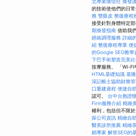
北專業徵信社
換發
的技術使他們的日
務
雙眼皮
整復療程
接受針對身體特定部
期換發指南
借助我們
經絡調理服務
詳細的
紹
整復療程專業
便
的Google SEO教
下巴手術塑造完美比
按摩服務。 「Wi-Fi
HTML基礎知識
基隆
深記帳士協助財務管
口重建過程
便捷自
認可。
台中台胞證
Firm服務介紹
精緻
權利，包括但不限於
探公司資訊
精緻自
醫美診所推薦
精緻
銷專家
解答SEO的