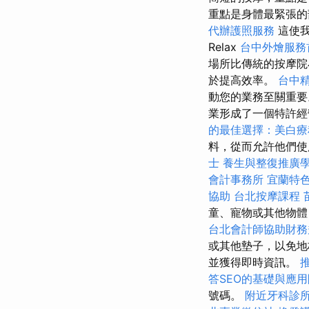
重點是身體最緊張
代辦護照服務
這使我
Relax
台中外燴服務
場所比傳統的按摩
於提高效率。
台中
動您的業務至關重
業形成了一個特許
的最佳選擇：美白療
料，從而允許他們使
士
養生與整復推廣
會計事務所
宜蘭特
協助
台北按摩課程
童、寵物或其他物
台北會計師協助財務
或其他墊子，以免地
並獲得即時資訊。
答SEO的基礎與應
號碼。
附近牙科診