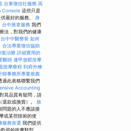
範
台東徵信社服務
高
 Console
這些只是
提供最好的服務。
身
務
台中推拿服務
我們
療法，對我們的健康
台中中醫整骨
如何
。
合法專業徵信協助
整復治療
詳細實用的
業醫師
逢甲放鬆按摩
底按摩療程
到府外燴
計師事務所專業推薦
透過此表格聯繫我們
nsive Accounting
對其品質有疑問，請
（退款或換貨）。
旅
類問題的人不應該接
摩或某些技術的使
燴服務首選
我們提供
受歡迎的按摩類型，