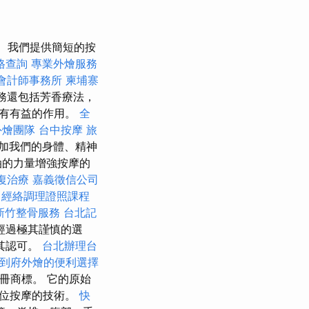
我們提供簡短的按
格查詢
專業外燴服務
會計師事務所
柬埔寨
務還包括芳香療法，
具有有益的作用。
全
外燴團隊
台中按摩
旅
加我們的身體、精神
油的力量增強按摩的
復治療
嘉義徵信公司
經絡調理證照課程
新竹整骨服務
台北記
經過極其謹慎的選
其認可。
台北辦理台
到府外燴的便利選擇
冊商標。 它的原始
穴位按摩的技術。
快