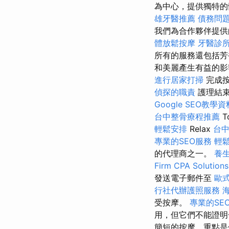
為中心，提供獨特
雄牙醫推薦
債務問
我們為合作夥伴提供
體放鬆按摩
牙醫診
所有的服務還包括芳
和美麗產生有益的
進行居家打掃
完成按
偵探的職責
護理結束
Google SEO教學資
台中整骨療程推薦
輕鬆安排
Relax
台
專業的SEO服務
輕
的代理商之一。
養
Firm CPA Solutions
發送電子郵件至
歐
行社代辦護照服務
受按摩。
專業的SE
用，但它們不能證明
簡短的按摩，重點是