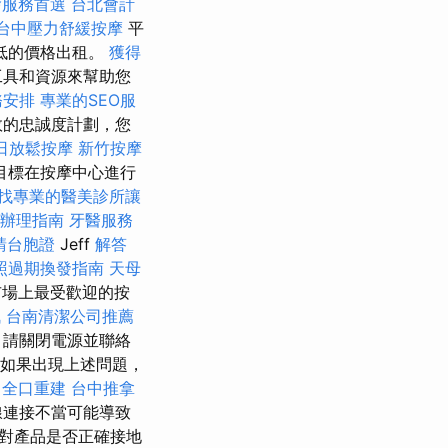
燴服務首選
台北會計
台中壓力舒緩按摩
平
低的價格出租。
獲得
工具和資源來幫助您
務安排
專業的SEO服
有效的忠誠度計劃，您
日放鬆按摩
新竹按摩
目標在按摩中心進行
找專業的醫美診所讓
辦理指南
牙醫服務
請台胞證
Jeff
解答
照過期換發指南
天母
場上最受歡迎的按
訊
台南清潔公司推薦
，請關閉電源並聯絡
如果出現上述問題，
全口重建
台中推拿
線連接不當可能導致
對產品是否正確接地