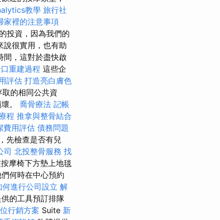
nalytics教學
旅行社
掃家裡的注意事項
的投資，因為我們的
來說很實用，也有助
時間，這對於盡快啟
全口重建過程
這些企
用評估
打造亮白膚色
存取的相同公共資
損壞。
喬骨療法
記帳
療程
推拿與整骨結合
潔費用評估
債務問題
，先檢查是否有兒
公司
北投整骨服務
找
按摩椅下方墊上地毯
他們何時在中心預約
如何進行公司設立
解
提供的工具預訂排隊
位行銷方案
Suite
新