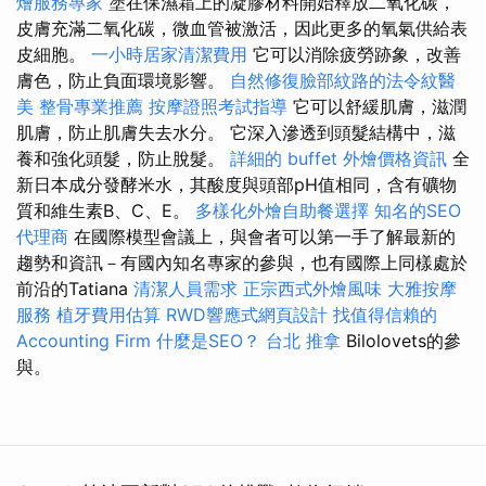
燴服務專家
塗在保濕霜上的凝膠材料開始釋放二氧化碳，
皮膚充滿二氧化碳，微血管被激活，因此更多的氧氣供給表
皮細胞。
一小時居家清潔費用
它可以消除疲勞跡象，改善
膚色，防止負面環境影響。
自然修復臉部紋路的法令紋醫
美
整骨專業推薦
按摩證照考試指導
它可以舒緩肌膚，滋潤
肌膚，防止肌膚失去水分。 它深入滲透到頭髮結構中，滋
養和強化頭髮，防止脫髮。
詳細的 buffet 外燴價格資訊
全
新日本成分發酵米水，其酸度與頭部pH值相同，含有礦物
質和維生素B、C、E。
多樣化外燴自助餐選擇
知名的SEO
代理商
在國際模型會議上，與會者可以第一手了解最新的
趨勢和資訊－有國內知名專家的參與，也有國際上同樣處於
前沿的Tatiana
清潔人員需求
正宗西式外燴風味
大雅按摩
服務
植牙費用估算
RWD響應式網頁設計
找值得信賴的
Accounting Firm
什麼是SEO？
台北 推拿
Bilolovets的參
與。