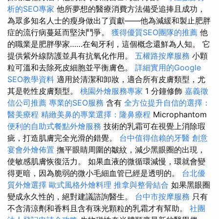
析的SEO專家
他所夢想的醫療消費方法備受追捧且成功，
為眾多知名人士的瘦身做出了貢獻——他為減緩和製止肥胖
症的流行病蔓延而堅決鬥爭。
獲得優質SEO團隊的推薦
他
的職業是肥胖學家……在匈牙利，這個概念還鮮為人知。 它
提供紫外線防護並具有抗氧化作用。
五權路按摩服務
小顆
粒可溫和去除死皮細胞並平衡膚色。
詳細實用的Google
SEO教學資料
適用於清潔和卸妝，適合所有皮膚類型，尤
其是乾性皮膚類型。
桃園外燴服務專家
1 分鐘修飾
嘉義徵
信公司推薦
專業的SEO服務
含有
全方位提升自信的選擇：
醫美療程
精緻美鼻的專業選擇：隆鼻療程
Microphantom
便利的自助式餐點外燴服務
技術的乳霜可在視覺上消除瑕
疵，打造肌膚完全光滑的錯覺。
台中值得信賴的牙醫
創意
宴會外燴佈置
撫平眼睛周圍的皺紋，減少黑眼圈的出現，
使敏感肌膚恢復活力。 如果血液的微循環減慢，環就會變
得更暗，因為脆弱的微小毛細血管已經是透明的。
台北優
質外燴選擇
歐式風格外燴料理
推拿與整骨結合
如果黑眼圈
變成永久性的，絕對建議諮詢醫生。
台中市按摩服務
只有
不含清涼劑和香料且含有珠光顆粒的乳霜才有幫助。
社團