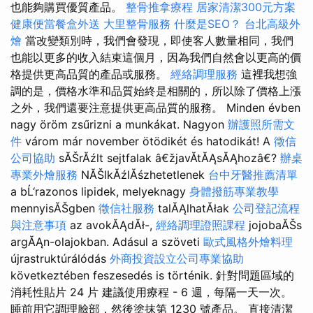
也能夠購買優質產品。
整骨推拿療程
居家清潔300元方案
健康便當餐盒外送
大里整骨服務
什麼是SEO？
台北高級外
燴
當改變類別時，我們會發現，即使客人數量相同，我們
也能以更多的收入結束這個月，因為我們自然會以更高的價
格提供更高品質的產品或服務。
經絡調理服務
這裡我想強
調的是，價格水準和品質始終是相關的，所以除了價格上漲
之外，我們還要注意提供更高品質的服務。 Minden évben
nagy öröm zsűrizni a munkákat. Nagyon
辦護照所需文
件
várom már november ötödikét és hatodikát! A
徵信
公司協助
sĂŠrĂźlt sejtfalak â€žjavĂ­tĂĄsĂĄhozâ€?
辦桌
專業外燴服務
NĂŠlkĂźlĂśzhetetlenek
台中牙醫推薦清單
a bĹ‘razonos lipidek, melyeknagy
身體撥筋專業教學
mennyisĂŠgben
徵信社服務
talĂĄlhatĂłak
公司登記流程
與注意事項
az avokĂĄdĂł-,
經絡調理證照課程
jojobaĂŠs
argĂĄn-olajokban. Adásul a szöveti
歐式風格外燴料理
újrastruktúrálódás
外商投資設立公司專業協助
következtében feszesedés is történik. 針對問題區域的
消耗性貼片 24 片 建議使用療程 - 6 週，每隔一天一次。
睡前用它調理臉部，然後塗抹第 1230 號產品。 直接清潔