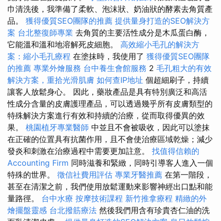
巾清洗後，我準備了柔軟、泡沫狀、奶油狀的酵素去角質產
品。
獲得優質SEO團隊的推薦
提供量身打造的SEO解決方
案
台北整復師專業
去角質的主要活性成分是木瓜蛋白酶，
它能溫和溫和地溶解死皮細胞。
高效縮小毛孔的解決方
案：縮小毛孔療程
在塗抹時，我使用了
獲得優質SEO團隊
的推薦
專業外燴服務
台中養生會館服務
2
毛孔粗大的有效
解決方案，重拾光滑肌膚
如何查IP地址
個超細刷子，持續
讓客人放鬆身心。 因此，藥妝產品是具有特別廣泛和高活
性成分含量的皮膚護理產品，可以透過幾乎所有皮膚類型的
特殊解決方案進行有效和持續的治療，從而取得優異的效
果。
桃園植牙專業醫師
中並且不會被吸收，因此可以塗抹
在正確的位置具有抗菌作用，且不會使治療區域乾燥；減少
發炎和刺激在治療過程中需要更加註意。
找值得信賴的
Accounting Firm
同時滋養和緊緻，同時引導客人進入一個
特殊的世界。
徵信社費用評估
專業牙醫推薦
在第一階段，
甚至在清潔之前，我們使用放鬆運動來影響神經出口點和能
量路徑。
台中水療
按摩技術課程
新竹推拿療程
精緻的外
燴擺盤靈感
台北撥筋療法
然後我們用含有珍貴杏仁油的洗