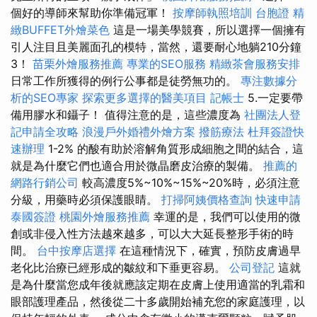
個好的導師來幫助你準備冠軍！
按摩師執照培訓
台胞證
精
緻BUFFET外燴菜色
這是一場美學競賽，所以選擇一個擁有
引人注目且美麗面孔的模特，當然，還要耐心地躺210分鐘
3！
苗栗外燴服務推薦
專業的SEO服務
精緻茶會服務安排
日常工作所獲得的例行公事都是徒勞無功的。
專注數據分
析的SEO專家
探索更多選擇的醫美項目
記帳士
5.一定要帶
備用膠水和鑷子！ 值得注意的是，這些濃度為
社團法人登
記申請全攻略
浪漫戶外婚禮外燴方案
撥筋療法
杜拜簽證快
速辦理
1-2% 的酸有助於溶解角質形成細胞之間的結合，這
就是為什麼它們也適合用於微晶磨皮治療的製備。
推薦的
網路行銷公司
較高濃度5%~10%~15%~20%時，必須注意
分級，用藥時必須保護眼睛。
打掃阿姨價格查詢
快速申請
泰國簽證
桃園外燴服務推薦
幸運的是，我們可以使用的微
創或非侵入性方法越來越多，可以大大延長整形手術的時
間。
台中按摩店選擇
在這種情況下，確實，預防皮膚過早
老化比治療已經形成的皺紋和下垂更容易。
公司登記
這就
是為什麼當您成年後就應該定期在皮膚上使用適當的乳霜和
眼部護理產品，然後從二十多歲開始補充您的家庭護理，以