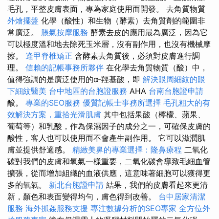
毛孔，平整皮膚表面，專為家庭使用而開發。 去角質物質
外燴擺盤
化學（酸性）和生物（酵素）去角質劑的範圍非
常廣泛。
脹氣按摩服務
酵素去皮的應用最為廣泛，因為它
可以極度溫和地去除死玉米層，沒有副作用，也沒有機械摩
擦。
逢甲脊椎矯正
含酵素去角質後，必須對皮膚進行調
理。
信賴的記帳事務所夥伴
在化學去角質物質（酸）中，
值得強調的是廣泛使用的α-羥基酸，即
解決眼周細紋的眼
下細紋醫美
台中地區的台胞證服務
AHA
台南台胞證申請
酸。
專業的SEO服務
優質記帳士事務所選擇
毛孔粗大的有
效解決方案，重拾光滑肌膚
其中包括果酸（檸檬、蘋果、
葡萄等）和乳酸，作為保濕因子的成分之一，可確保皮膚的
酸性，客人也可以使用而不會產生副作用。 它可以滋潤肌
膚並提供舒適感。
精緻美鼻的專業選擇：隆鼻療程
二氧化
碳對我們的皮膚和氧氣一樣重要，二氧化碳會導致毛細血管
擴張，從而增加組織的血液供應，這意味著細胞可以獲得更
多的氧氣。
新北台胞證申請
結果，我們的皮膚看起來更清
新，顏色和表面變得均勻，膚色得到改善。
台中居家清潔
服務
海外抓姦服務支援
專注數據分析的SEO專家
全方位外