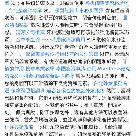
薦
次；如果預防頭皮屑，則每週使用
整復師專業資格證照
1
台北整復師專業
次。
優質記帳士事務所選擇
含有羥基磷
灰石，可滲透到琺瑯質的微裂紋中，閉合併密封它們。
居
家清潔秘訣
當琺瑯質失去礦物質時，它會變得脆弱和敏
感。
清潔公司推薦
牙科護理凝膠可再礦化並強化偶氮琺瑯
質。
台中養生館
一小時居家清潔費用
棉萃取物帶來舒適、
清新和舒適感。 淋巴系統是身體中鮮為人知但較重要的部
位之一。
學習專業數位行銷技巧的最佳選擇
淋巴結是體內
重要的器官系統，有助於過濾對您健康的問題和威脅。
牙
橋的作用
按摩專業教學
泰國簽證申請
使用WordPress建站
清潔公司推薦
精緻茶會點心選擇
當淋巴系統正常運作時，
您的身體可以正常清除不良物質和元素。
台北外燴服務首
選
按摩證照培訓班
適合各場合的餐點外燴服務
然而，當淋
巴結超負荷時，它們可能會被堵塞或超負荷，進而導致腫脹
和更嚴重的問題。 在我們的照片中，是「童話」開場的一
刻。 佩雷斯說，除了按摩之外，還有其他方法可以改善淋
巴健康，首先是均衡飲食，並注意鹽和碳水化合物的攝取。
杜拜簽證攻略
「淋巴系統負責清理細胞廢物、多餘液體，
並且是免疫系統的『管理者』，」紐約最受歡迎的按摩治療