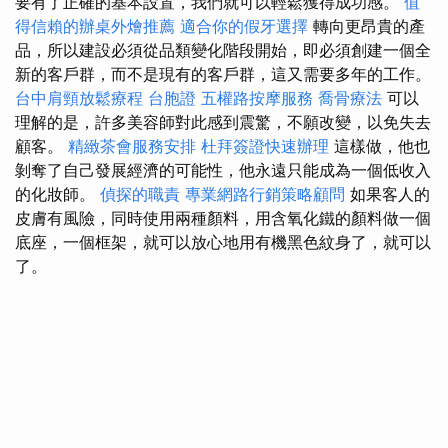
要有了正確的基本設置，我們就可以輕鬆獲得成功感。
值
得信賴的辦桌外燴推薦
適合你的假牙選擇
轉向更昂貴的產
品，所以建設必須從品類變化階段開始，即必須創建一個全
新的客戶群，而不是現有的客戶群，這又需要多年的工作。
台中肩頸放鬆療程
台胞證
五權路按摩服務
喬骨療法
可以
理解的是，許多美容師對此感到震驚，不願改變，以免失去
顧客。
精緻茶會服務安排
杜拜簽證快速辦理
這樣做，他也
剝奪了自己發展經濟的可能性，他永遠只能成為一個低收入
的化妝師。
偵探的職責
專業網路行銷策略顧問
如果客人的
皮膚有風險，同時使用兩種顏料，用含氧化鐵的顏料做一個
底座，一個框架，就可以放心地用有機黑色紋身了，就可以
了。