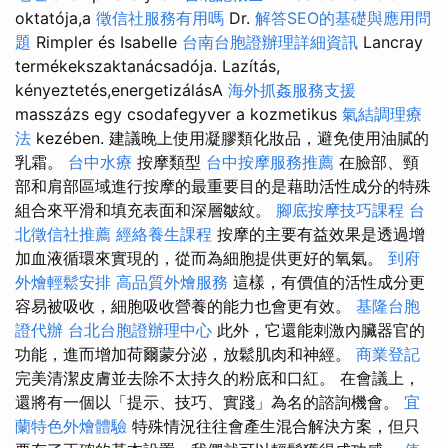
oktatója,a
徵信社服務有用嗎
Dr.
解答SEO的基礎與應用問
題
Rimpler és Isabelle
台南台胞證辦理詳細資訊
Lancray
termékekszaktanácsadója. Lazítás,
kényeztetés,energetizálásA
海外抓姦服務支援
masszázs egy csodafegyver a kozmetikus
氣結調理療
法
kezében. 建議晚上使用凝膠類化妝品，避免使用油膩的
乳霜。
台中水療
按摩類型
台中按摩服務推薦
在臉部、頸
部和肩部區域進行按摩的最重要目的是藉助活性成分的特殊
組合來平滑和填充表面和深層皺紋。
腳底按摩技巧課程
台
北徵信社推薦
經絡養生課程
按摩的主要有益效果是透過增
加血液循環來實現的，從而為細胞提供更好的氧氣。
到府
外燴輕鬆安排
高品質外燴服務
這樣，有價值的活性成分更
容易被吸收，細胞吸收營養的能力也會更有效。
基隆台胞
證代辦
台北台胞證辦理中心
此外，它還能刺激內臟器官的
功能，進而增加荷爾蒙分泌，放鬆肌肉和神經。
商業登記
完美清潔皮膚並去除不太持久的粉底和口紅。 在會議上，
還將有一個以「提示、技巧、實踐」為名的諮詢機會。
宜
蘭特色外燴體驗
特殊情況往往會產生混合解決方案，但只