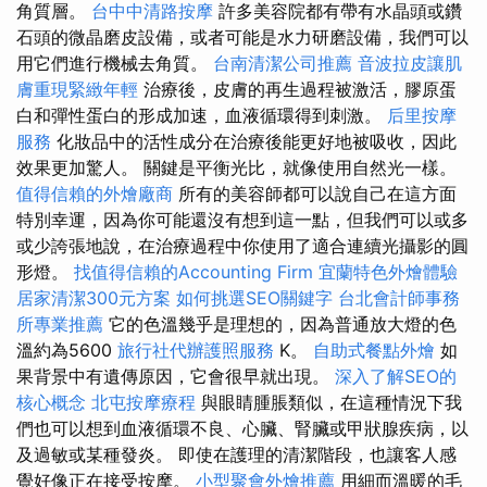
角質層。
台中中清路按摩
許多美容院都有帶有水晶頭或鑽
石頭的微晶磨皮設備，或者可能是水力研磨設備，我們可以
用它們進行機械去角質。
台南清潔公司推薦
音波拉皮讓肌
膚重現緊緻年輕
治療後，皮膚的再生過程被激活，膠原蛋
白和彈性蛋白的形成加速，血液循環得到刺激。
后里按摩
服務
化妝品中的活性成分在治療後能更好地被吸收，因此
效果更加驚人。 關鍵是平衡光比，就像使用自然光一樣。
值得信賴的外燴廠商
所有的美容師都可以說自己在這方面
特別幸運，因為你可能還沒有想到這一點，但我們可以或多
或少誇張地說，在治療過程中你使用了適合連續光攝影的圓
形燈。
找值得信賴的Accounting Firm
宜蘭特色外燴體驗
居家清潔300元方案
如何挑選SEO關鍵字
台北會計師事務
所專業推薦
它的色溫幾乎是理想的，因為普通放大燈的色
溫約為5600
旅行社代辦護照服務
K。
自助式餐點外燴
如
果背景中有遺傳原因，它會很早就出現。
深入了解SEO的
核心概念
北屯按摩療程
與眼睛腫脹類似，在這種情況下我
們也可以想到血液循環不良、心臟、腎臟或甲狀腺疾病，以
及過敏或某種發炎。 即使在護理的清潔階段，也讓客人感
覺好像正在接受按摩。
小型聚會外燴推薦
用細而溫暖的毛