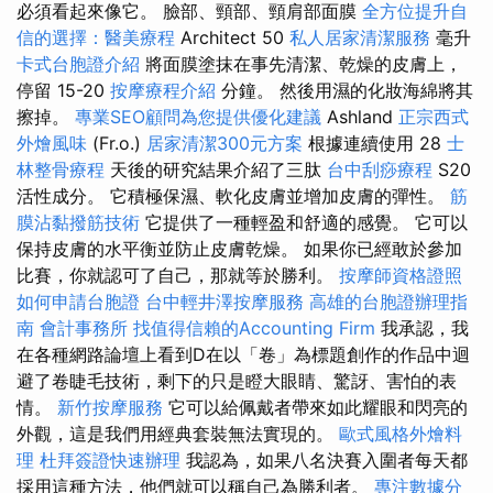
必須看起來像它。 臉部、頸部、頸肩部面膜
全方位提升自
信的選擇：醫美療程
Architect 50
私人居家清潔服務
毫升
卡式台胞證介紹
將面膜塗抹在事先清潔、乾燥的皮膚上，
停留 15-20
按摩療程介紹
分鐘。 然後用濕的化妝海綿將其
擦掉。
專業SEO顧問為您提供優化建議
Ashland
正宗西式
外燴風味
(Fr.o.)
居家清潔300元方案
根據連續使用 28
士
林整骨療程
天後的研究結果介紹了三肽
台中刮痧療程
S20
活性成分。 它積極保濕、軟化皮膚並增加皮膚的彈性。
筋
膜沾黏撥筋技術
它提供了一種輕盈和舒適的感覺。 它可以
保持皮膚的水平衡並防止皮膚乾燥。 如果你已經敢於參加
比賽，你就認可了自己，那就等於勝利。
按摩師資格證照
如何申請台胞證
台中輕井澤按摩服務
高雄的台胞證辦理指
南
會計事務所
找值得信賴的Accounting Firm
我承認，我
在各種網路論壇上看到D在以「卷」為標題創作的作品中迴
避了卷睫毛技術，剩下的只是瞪大眼睛、驚訝、害怕的表
情。
新竹按摩服務
它可以給佩戴者帶來如此耀眼和閃亮的
外觀，這是我們用經典套裝無法實現的。
歐式風格外燴料
理
杜拜簽證快速辦理
我認為，如果八名決賽入圍者每天都
採用這種方法，他們就可以稱自己為勝利者。
專注數據分