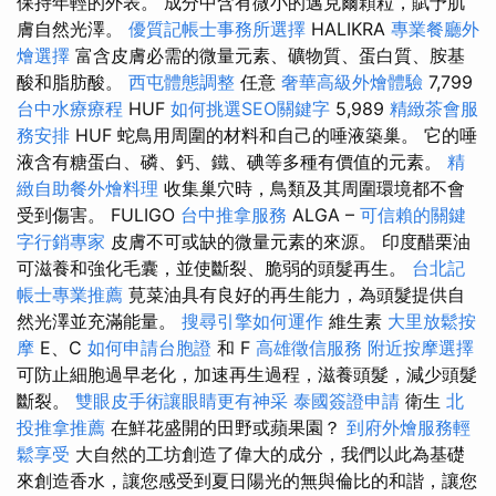
保持年輕的外表。 成分中含有微小的邁克爾顆粒，賦予肌
膚自然光澤。
優質記帳士事務所選擇
HALIKRA
專業餐廳外
燴選擇
富含皮膚必需的微量元素、礦物質、蛋白質、胺基
酸和脂肪酸。
西屯體態調整
任意
奢華高級外燴體驗
7,799
台中水療療程
HUF
如何挑選SEO關鍵字
5,989
精緻茶會服
務安排
HUF 蛇鳥用周圍的材料和自己的唾液築巢。 它的唾
液含有糖蛋白、磷、鈣、鐵、碘等多種有價值的元素。
精
緻自助餐外燴料理
收集巢穴時，鳥類及其周圍環境都不會
受到傷害。 FULIGO
台中推拿服務
ALGA –
可信賴的關鍵
字行銷專家
皮膚不可或缺的微量元素的來源。 印度醋栗油
可滋養和強化毛囊，並使斷裂、脆弱的頭髮再生。
台北記
帳士專業推薦
莧菜油具有良好的再生能力，為頭髮提供自
然光澤並充滿能量。
搜尋引擎如何運作
維生素
大里放鬆按
摩
E、C
如何申請台胞證
和 F
高雄徵信服務
附近按摩選擇
可防止細胞過早老化，加速再生過程，滋養頭髮，減少頭髮
斷裂。
雙眼皮手術讓眼睛更有神采
泰國簽證申請
衛生
北
投推拿推薦
在鮮花盛開的田野或蘋果園？
到府外燴服務輕
鬆享受
大自然的工坊創造了偉大的成分，我們以此為基礎
來創造香水，讓您感受到夏日陽光的無與倫比的和諧，讓您