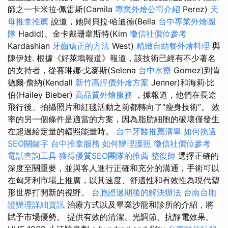
師之一卡米拉·佩雷斯(Camila
專業外燴公司介紹
Perez)
天
母推拿推薦
說道，她與貝拉·哈迪德(Bella
台中專業外燴團
隊
Hadid)、金卡戴珊韋斯特(Kim
徵信社價位參考
Kardashian
牙齒矯正的方法
West)
精緻自助餐外燴料理
與
陳伊娃. 根據《好萊塢報道》報道，該技術已經有不少著名
的支持者，從賽琳娜·戈麥斯(Selena
台中水療
Gomez)到肯
德爾·詹納(Kendall
新竹高評價外燴方案
Jenner)和海莉·比
伯(Hailey Bieber)
高品質外燴服務
，據報道，他們在長途
飛行後、拍攝照片和紅毯活動之前都轉向了“瘦身技術”。 效
率的另一個條件是適當的方案，因為脂肪細胞的破壞僅發生
在超過給定量的輻照能量時。
台中牙醫推薦清單
如何挑選
SEO關鍵字
台中推拿服務
如何辦理護照
徵信社價位參考
電話查詢工具
獲得優質SEO團隊的推薦
整復師
選擇正確的
深度至關重要，並與客人進行正確和充分的溝通，手術可以
在匈牙利市場上推廣，以其速度、舒適性和有效性為現代塑
形世界打開新的視野。
台胞證過期後的解決辦法
台南台胞
證辦理詳細資訊
治療方式以及畢業沙龍和診所的介紹，將
賦予市場優勢。 提供有效的清潔、光調節、抗靜電效果。