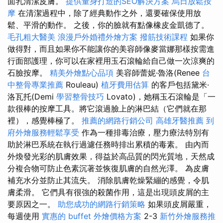
面乳清潔皮膚。
提供量身打造的SEO解決方案
烏日放鬆按
摩
在清潔過程中，除了經典動作之外，還要確保使用放
鬆、平滑的動作。 之後，你的臉就有點像橡皮金凱德了。
毛孔粗大醫美
浪漫戶外婚禮外燴方案
撥筋技術課程
如果你
做得對，而且如果你不能讓你的美容師像麥當娜那樣按需進
行面部護理，你可以在家裡用玉石滾輪給自己做一次涼爽的
石臉按摩。
精美外燴點心品項
美容師蕾妮·魯洛(Renee
台
中整骨專業推薦
Rouleau)
植牙費用估算
的客戶包括黛米·
洛瓦托(Demi
學習整骨技巧
Lovato)，她稱玉石滾輪是「一
款很棒的按摩工具。將它滾過臉上的淋巴結（它們就在那
裡），感覺棒極了。
推薦的網路行銷公司
高雄牙醫推薦
到
府外燴服務輕鬆享受
作為一種排毒治療，壓力療法特別有
助於淋巴系統在執行過濾任務時排出累積的毒素。 由內而
外煥發光彩的肌膚效果，得益於高品質的閃光質地，天然成
分複合物可防止色素沉著並恢復肌膚的自然光澤。 為皮膚
補充水分並防止其流失。 消除肌膚乾燥緊繃的感覺，令肌
膚柔滑。 它們具有很強的殺菌作用，這是出現頭皮屑的主
要原因之一。
助您成功的網路行銷策略
如果頭皮屑嚴重，
每週使用
實惠的 buffet 外燴價格方案
2-3
新竹外燴服務推