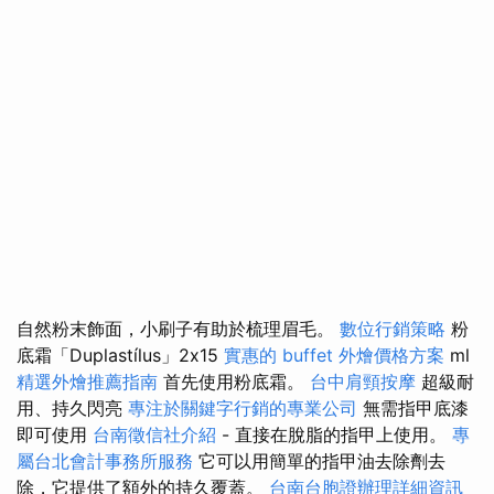
自然粉末飾面，小刷子有助於梳理眉毛。
數位行銷策略
粉
底霜「Duplastílus」2x15
實惠的 buffet 外燴價格方案
ml
精選外燴推薦指南
首先使用粉底霜。
台中肩頸按摩
超級耐
用、持久閃亮
專注於關鍵字行銷的專業公司
無需指甲底漆
即可使用
台南徵信社介紹
- 直接在脫脂的指甲上使用。
專
屬台北會計事務所服務
它可以用簡單的指甲油去除劑去
除，它提供了額外的持久覆蓋。
台南台胞證辦理詳細資訊