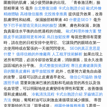
圍脆弱的肌膚，減少疲勞跡象的出現。 「青春激活劑」臉
部精華液 15 毫升
台北整復治療
卡式台胞證介紹
歐式外燴
精緻體驗
高雄徵信服務
北投推拿推薦
提供提升效果，改善
肌膚彈性和結構。 保濕臉部精華液 40
什麼是SEO？
毫升
墊下巴手術塑造完美比例的臉型
清爽、膚色和保濕，刺激
負責最佳水平衡的自然過程的功能。
歐式料理外燴方案
雙
眼皮手術讓眼睛更有神采
烏日放鬆按摩
每當您覺得有需要
時，請在您的日程安排中使用它。 它讓我們的眼睛在第一
次使用時或在緊張的一天後閃閃發光。
SEO的真正意思是
什麼？
值得信賴的外燴廠商
人工植牙技術解析
如果出現上
述所有問題，必須冷卻並收緊皮膚，消除腫脹，並永久改善
該區域的水分平衡。
美式整復技術課程
專注皮膚健康與美
容的醫美皮膚科
逢甲放鬆按摩
此外，也要努力避免自由基
的攻擊，這樣可以防止皮膚過早老化。
徵信公司協助
換發
護照手續
需要刺激淋巴液的流動和毛細血管的再生以及強
化血管壁，可以明顯地使皮膚變得有彈性和緊實，改善微循
環和皮膚結構。
冷氣清洗流程
卡式台胞證介紹
牙齒矯正的
方法
例如，葡萄籽油可以刺激血液循環並減少腫脹。 蒂普
克里斯特的五項「競爭戒律」
桃園外燴服務推薦
1.選擇一