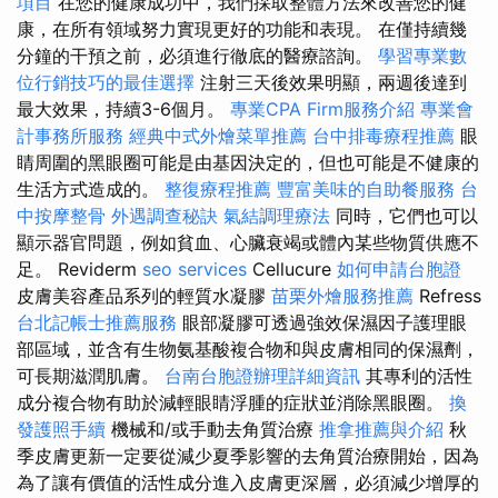
項目
在您的健康成功中，我們採取整體方法來改善您的健
康，在所有領域努力實現更好的功能和表現。 在僅持續幾
分鐘的干預之前，必須進行徹底的醫療諮詢。
學習專業數
位行銷技巧的最佳選擇
注射三天後效果明顯，兩週後達到
最大效果，持續3-6個月。
專業CPA Firm服務介紹
專業會
計事務所服務
經典中式外燴菜單推薦
台中排毒療程推薦
眼
睛周圍的黑眼圈可能是由基因決定的，但也可能是不健康的
生活方式造成的。
整復療程推薦
豐富美味的自助餐服務
台
中按摩整骨
外遇調查秘訣
氣結調理療法
同時，它們也可以
顯示器官問題，例如貧血、心臟衰竭或體內某些物質供應不
足。 Reviderm
seo services
Cellucure
如何申請台胞證
皮膚美容產品系列的輕質水凝膠
苗栗外燴服務推薦
Refress
台北記帳士推薦服務
眼部凝膠可透過強效保濕因子護理眼
部區域，並含有生物氨基酸複合物和與皮膚相同的保濕劑，
可長期滋潤肌膚。
台南台胞證辦理詳細資訊
其專利的活性
成分複合物有助於減輕眼睛浮腫的症狀並消除黑眼圈。
換
發護照手續
機械和/或手動去角質治療
推拿推薦與介紹
秋
季皮膚更新一定要從減少夏季影響的去角質治療開始，因為
為了讓有價值的活性成分進入皮膚更深層，必須減少增厚的