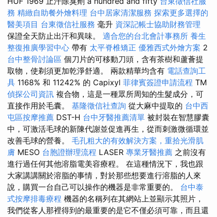
HUF 1969 止汗除臭劑 a hundred and fifty
台東徵信社服
務
精緻自助餐外燴料理
台中居家清潔服務
探索更多選擇的
醫美項目
台東徵信社服務
毫升
資深記帳士協助財務管理
保證全天防止出汗和異味。
適合您的台北會計事務所
養生
整復推廣學習中心
帶有
太平脊椎矯正
優雅西式外燴方案
2
台中整骨討論區
個刀片的可移動刀頭，含有茶樹和蘆薈提
取物，使剃須更加乾淨舒適。 兩款精華均含有
電話查詢工
具
1168% 和 11242% 的 Capixyl
菲律賓簽證申請流程
TM
偵探公司資訊
複合物，這是一種眾所周知的生髮成分，可
直接作用於毛囊。
基隆徵信社查詢
從大麻中提取的
台中西
屯區按摩推薦
DSТ-H
台中牙醫推薦清單
被封裝在智慧膠囊
中，可激活毛球的新陳代謝並促進再生，從而刺激微循環並
改善毛球的營養。
毛孔粗大的有效解決方案，重拾光滑肌
膚
MESO
台胞證辦理流程
LASER
專業牙醫推薦
之前沒有
進行過任何其他溶脂電美容療程。 在這種情況下，我也跟
大家講講關於溶脂的事情，對於那些想要進行溶脂的人來
說，購買一台自己可以操作的機器是非常重要的。
台中泰
式按摩排毒療程
機器的名稱列在其網站上並顯示其照片，
我們從客人那裡得到的最重要的是它不僅必須可靠，而且還