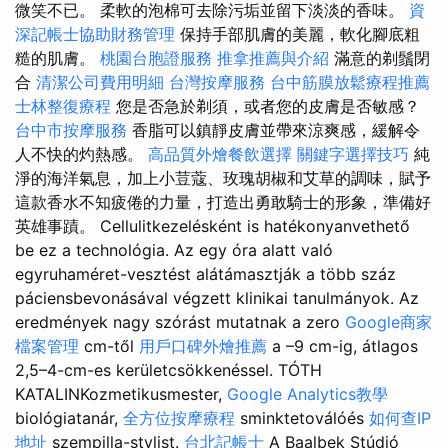
微笑不已。 柔軟的泡棉可去除污垢並留下淡淡的香味。
資
深記帳士協助財務管理
保持手部肌膚的美麗，軟化腳底粗
糙的肌膚。
桃園台胞證服務
推拿推薦與介紹
滿意的剃鬚閉
合
清潔公司費用明細
台灣按摩服務
台中筋膜放鬆療程推薦
士林整復療程
您是否急於剃須，或者您的皮膚是否敏感？
台中市按摩服務
香脂可以鎮靜皮膚並帶來涼爽感，緩解令
人不快的灼熱感。
高品質外燴餐飲選擇
關鍵字選擇技巧
純
淨的海洋氣息，加上小荳蔻、玫瑰胡椒和艾草的調味，賦予
這款香水不知疲倦的力量，打造出勇敢騎士的形象，準備好
英雄事蹟。 Cellulitkezelésként is hatékonyanvethető
be ez a technológia. Az egy óra alatt való
egyruhaméret-vesztést alátámasztják a több száz
páciensbevonásával végzett klinikai tanulmányok. Az
eredmények nagy szórást mutatnak a zero
Google商家
檔案管理
cm-től
用戶口碑外燴推薦
a –9 cm-ig, átlagos
2,5–4-cm-es kerületcsökkenéssel. TÓTH
KATALINKozmetikusmester,
Google Analytics教學
biológiatanár,
全方位按摩療程
sminktetoválóés
如何查IP
地址
szempilla-stylist.
台北記帳士
A Baalbek Stúdió