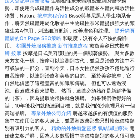
法人登記申請全攻略
生物磁性奈米體順應最新的醫學趨
勢，即使用合成磁體作為活性成分的載體並在體內釋放活性
物質，Natura
按摩療程介紹
Bissé與慕尼黑大學生物系合
作，將天然磁體用於化妝品中生物磁性奈米體提供強大的類
維生素A作用，刺激細胞更新，改善膚色和紋理。
提升網頁
體驗的On Page SEO策略
和硬度，沒有令人不快的副作
用。
桃園外燴服務推薦
新竹推拿療程
療癒美容日式按摩
腳 按摩
按摩是日式美容護理的另一個顯著優勢。 與大多數
東方文化一樣，按摩可以追溯到古代，並且是治療方法中不
可或缺的一部分，直到今天，日本女性仍然孜孜不倦地進行
自我按摩，以達到治療和美容的目的。 至於美容按摩，它
自然地借鑒了這種豐富的知識和傳統。 但也可以透過浸
泡、煎煮或水煎來提取。 然而，這些必須始終是新鮮準備
的（茶），因為提取物很快就會沸騰。 如果我們做得好的
話，10年後我們就能達到目標，就是我們的沙龍裡只有一個
高端品牌。
專業外燴公司介紹
將越來越多的有價值的服務
集中在使用它的客人身上，並逐漸放棄那些只對較低價格類
別有吸引力的客人。
精緻的外燴擺盤靈感
氣結調理療法
開
始建立客戶群，因為大多數習慣中等價格類別的客人很可能