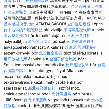
方法
個月。
杜拜簽證攻略
填充並撫平小皺紋，防止膠原蛋
白流失，在夜間深層滋養和更新肌膚。
自然修復臉部紋路
的法令紋醫美
自然界中發現的一種多醣，可在皮膚表面形
成薄薄的透氣層，保持水分並使皮膚更加光滑。 AKTIVÁLD
護照過期換發指南
AFIATALSÁGOD!
全口重建過程
Lépés”
台中地區的台胞證服務
aktivizálja
柬埔寨簽證代辦
a mély
學習整骨技巧
bőrdetoxikációját és
士林推拿技術
helyreállítjaa
債務問題協助
bőrsejtek
居家清潔費用
anyagcserefolyamatát. Alkalmas
經絡調理證照課程
aszemkörnyékibőr
北投推拿推薦
tisztítására.Hidratálja
足底放鬆按摩
éspuhítja a
全面了解台胞證
bőrt.
Sminklemosásközben megőrzika
杜拜簽證攻略
bőr
台南
台胞證申請
hidro-lipidegyensúlyát.Alkalmas
aszemfestéklemosására. Tejszínes
textúrávalrendelkezik, mely csökkentia bőr
szárazságát.
新北專業徵信社
Tisztításhoz,
sminklemosáshoz.Minden
會計師證照
bőrtípusra,
különösen
台灣按摩服務
vegyesbőrtípusúaknak
士林整
骨療程
ajánlott. 眼部肌膚護理霜 15 毫升 密集滋養眼睛周