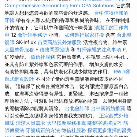
Comprehensive Accounting Firm CPA Solutions
它的質
地讓人想起您最喜歡的潤唇膏的舒適感。
台中值得信賴的
牙醫
帶有令人難以抗拒的香草和柳樹的香味。 在不抑制排
汗的情況下，它可以中和難聞的汗味長達
清潔工的工作內
容
12
會計師事務所
小時。
如何進行居家打掃
含有
台北整
復師
SK-Influx
苗栗高品質外燴服務
活性複合物、維生素
大里整骨服務
F
債務問題協助
和
打掃家裡的注意事項
P、
紅沒藥醇。
徵信社服務
它適應膚色，在視覺上縮小毛孔，
並具有防止紫外線和色素沉著的作用。 增加皮膚的水分，
有助於排除毒素，具有抗老化和減少皺紋的作用。
RWD響
應式網頁設計
不同分子量的透明質酸滲透到表皮的不同
層。 這確保了皮膚各層逐漸水合，從內部激活膠原蛋白合
成，皮膚再次變得更有彈性、更緊緻。 淋巴按摩是一種物
理治療方法，可幫助淋巴結釋放堵塞的物質，以便利用身體
的廢物清除功能將其清除。
台北會計師
台中國術館推薦
這
可以改善血液循環和身體的自我支撐能力。
正宗西式外燴
風味
清潔人員需求
大里按摩服務推薦
關鍵字選擇技巧
筋
師傅療法
牙齒矯正的方法
徵信社服務
探索更多選擇的醫美