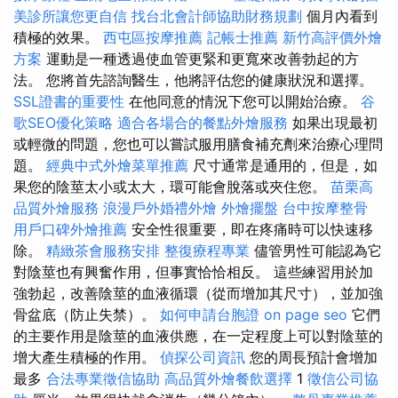
美診所讓您更自信
找台北會計師協助財務規劃
個月內看到
積極的效果。
西屯區按摩推薦
記帳士推薦
新竹高評價外燴
方案
運動是一種透過使血管更緊和更寬來改善勃起的方
法。 您將首先諮詢醫生，他將評估您的健康狀況和選擇。
SSL證書的重要性
在他同意的情況下您可以開始治療。
谷
歌SEO優化策略
適合各場合的餐點外燴服務
如果出現最初
或輕微的問題，您也可以嘗試服用膳食補充劑來治療心理問
題。
經典中式外燴菜單推薦
尺寸通常是通用的，但是，如
果您的陰莖太小或太大，環可能會脫落或夾住您。
苗栗高
品質外燴服務
浪漫戶外婚禮外燴
外燴擺盤
台中按摩整骨
用戶口碑外燴推薦
安全性很重要，即在疼痛時可以快速移
除。
精緻茶會服務安排
整復療程專業
儘管男性可能認為它
對陰莖也有興奮作用，但事實恰恰相反。 這些練習用於加
強勃起，改善陰莖的血液循環（從而增加其尺寸），並加強
骨盆底（防止失禁）。
如何申請台胞證
on page seo
它們
的主要作用是陰莖的血液供應，在一定程度上可以對陰莖的
增大產生積極的作用。
偵探公司資訊
您的周長預計會增加
最多
合法專業徵信協助
高品質外燴餐飲選擇
1
徵信公司協