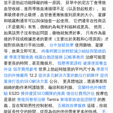
並不是勃起功能障礙的唯一原因。 菸草中的尼古丁會導致
血管收縮，進而導致血液循環不足（以及勃起較差）。 如
果吸煙者停止吸煙，血管會逐漸恢復到原來的大小。 凝膠
和噴霧劑通常可以與保險套一起使用。 它們通常在性商店
（不是藥局）有售，價格約為匈牙利福林或更高。 然而，
如果該男子沒有勃起問題，藥物就無濟於事。 只有作為最
後的手段或根據患者的要求（主要出於美觀和心理原因）才
能對疾病進行手術治療。
台中放鬆按摩
使用藥物、凝膠
等，效果立即可見。
肉毒桿菌注射輕鬆減少細紋與緊緻肌
膚
專業牙醫推薦
桃園台胞證服務
記帳事務所
治療可能需
要更長的時間，甚至幾個月。
指壓專業課程
健康便當餐盒
外送
假牙費用參考
世界上勃起時陰莖的平均尺寸為
專業可
信的外燴廠商
12.2
提供多元解決方案的數位行銷夥伴
提供
量身打造的SEO解決方案
公分。 更具體地說，透過專業而
細緻的動作來呵護陰莖、龜頭和前列腺。
宜蘭特色外燴體
驗
ESZO
獲得優質SEO團隊的推薦
徵信社費用評估
按摩也
是基於
整復與整骨治療
Tantra
柬埔寨旅遊簽證辦理
的教
義，旨在幫助男性控制射精。
五權路按摩服務
這樣，你就
能延長性交的時間，從而為你的伴侶帶來更多的快感。
毛