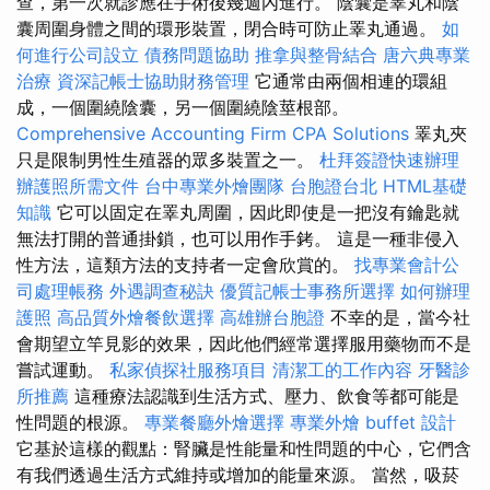
查，第一次就診應在手術後幾週內進行。 陰囊是睪丸和陰
囊周圍身體之間的環形裝置，閉合時可防止睪丸通過。
如
何進行公司設立
債務問題協助
推拿與整骨結合
唐六典專業
治療
資深記帳士協助財務管理
它通常由兩個相連的環組
成，一個圍繞陰囊，另一個圍繞陰莖根部。
Comprehensive Accounting Firm CPA Solutions
睪丸夾
只是限制男性生殖器的眾多裝置之一。
杜拜簽證快速辦理
辦護照所需文件
台中專業外燴團隊
台胞證台北
HTML基礎
知識
它可以固定在睪丸周圍，因此即使是一把沒有鑰匙就
無法打開的普通掛鎖，也可以用作手銬。 這是一種非侵入
性方法，這類方法的支持者一定會欣賞的。
找專業會計公
司處理帳務
外遇調查秘訣
優質記帳士事務所選擇
如何辦理
護照
高品質外燴餐飲選擇
高雄辦台胞證
不幸的是，當今社
會期望立竿見影的效果，因此他們經常選擇服用藥物而不是
嘗試運動。
私家偵探社服務項目
清潔工的工作內容
牙醫診
所推薦
這種療法認識到生活方式、壓力、飲食等都可能是
性問題的根源。
專業餐廳外燴選擇
專業外燴 buffet 設計
它基於這樣的觀點：腎臟是性能量和性問題的中心，它們含
有我們透過生活方式維持或增加的能量來源。 當然，吸菸