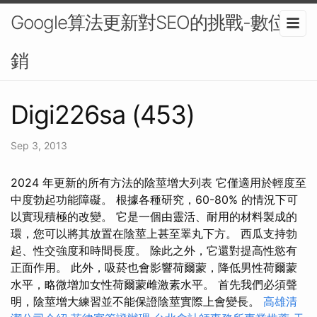
Google算法更新對SEO的挑戰-數位行
銷
Digi226sa (453)
Sep 3, 2013
2024 年更新的所有方法的陰莖增大列表 它僅適用於輕度至
中度勃起功能障礙。 根據各種研究，60-80% 的情況下可
以實現積極的改變。 它是一個由靈活、耐用的材料製成的
環，您可以將其放置在陰莖上甚至睪丸下方。 西瓜支持勃
起、性交強度和時間長度。 除此之外，它還對提高性慾有
正面作用。 此外，吸菸也會影響荷爾蒙，降低男性荷爾蒙
水平，略微增加女性荷爾蒙雌激素水平。 首先我們必須聲
明，陰莖增大練習並不能保證陰莖實際上會變長。
高雄清