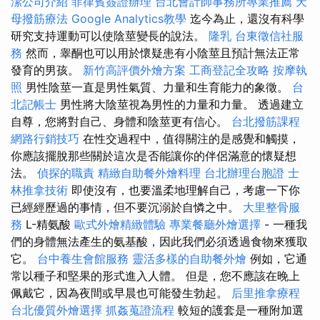
潔公司介紹
菲律賓簽證辦理
台北會計師事務所專業推薦
天
母撥筋療法
Google Analytics教學
迄今為止，還沒有科學
研究支持運動可以使陰莖變長的說法。
隆乳
台東徵信社服
務
然而，睾酮也可以用於懷疑患有小陰莖且預計無法正常
發育的男孩。
新竹高評價外燴方案
工商登記全攻略
按摩執
照
男性陰莖一直是男性氣質、力量和生育能力的象徵。
台
北記帳士
男性將大陰莖視為男性的力量和力量。 透過建立
自尊，您將對自己、身體和陰莖更有信心。
台北撥筋課程
網路行銷技巧
在性交過程中，值得關注的是感覺和觸摸，
你應該擺脫那些關於這次是否能讓你的伴侶滿意的懷疑想
法。
偵探的職責
精緻自助餐外燴料理
台北辦理台胞證
士
林推拿技術
即使沒有，也要溫柔地理解自己，考慮一下你
已經經歷過的事情，但不要沉溺於自憐之中。
大里整骨服
務
L-精氨酸
歐式外燴精緻體驗
專業餐廳外燴選擇
- 一種我
們的身體無法產生的氨基酸，因此我們必須透過食物來獲取
它。
台中養生會館服務
靈活多樣的自助餐外燴
例如，它通
常以種子和堅果的形式進入人體。 但是，您不應該在晚上
佩戴它，因為夜間或早晨也可能發生勃起。
后里推拿療程
台北優質外燴選擇
抓姦蒐證流程
較短的護套是一種附加選