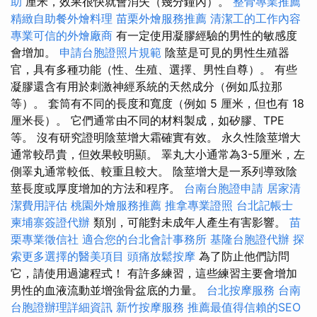
助
厘米，效果很快就會消失（幾分鐘內）。
整骨專業推薦
精緻自助餐外燴料理
苗栗外燴服務推薦
清潔工的工作內容
專業可信的外燴廠商
有一定使用凝膠經驗的男性的敏感度
會增加。
申請台胞證照片規範
陰莖是可見的男性生殖器
官，具有多種功能（性、生殖、選擇、男性自尊）。 有些
凝膠還含有用於刺激神經系統的天然成分（例如瓜拉那
等）。 套筒有不同的長度和寬度（例如 5 厘米，但也有 18
厘米長）。 它們通常由不同的材料製成，如矽膠、TPE
等。 沒有研究證明陰莖增大霜確實有效。 永久性陰莖增大
通常較昂貴，但效果較明顯。 睪丸大小通常為3-5厘米，左
側睪丸通常較低、較重且較大。 陰莖增大是一系列導致陰
莖長度或厚度增加的方法和程序。
台南台胞證申請
居家清
潔費用評估
桃園外燴服務推薦
推拿專業證照
台北記帳士
柬埔寨簽證代辦
類別，可能對未成年人產生有害影響。
苗
栗專業徵信社
適合您的台北會計事務所
基隆台胞證代辦
探
索更多選擇的醫美項目
頭痛放鬆按摩
為了防止他們訪問
它，請使用過濾程式！ 有許多練習，這些練習主要會增加
男性的血液流動並增強骨盆底的力量。
台北按摩服務
台南
台胞證辦理詳細資訊
新竹按摩服務
推薦最值得信賴的SEO