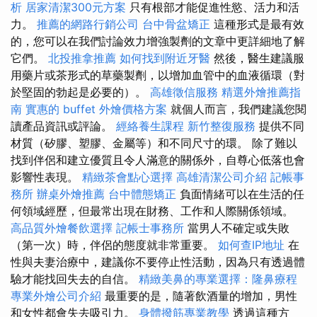
析
居家清潔300元方案
只有根部才能促進性慾、活力和活
力。
推薦的網路行銷公司
台中骨盆矯正
這種形式是最有效
的，您可以在我們討論效力增強製劑的文章中更詳細地了解
它們。
北投推拿推薦
如何找到附近牙醫
然後，醫生建議服
用藥片或茶形式的草藥製劑，以增加血管中的血液循環（對
於堅固的勃起是必要的）。
高雄徵信服務
精選外燴推薦指
南
實惠的 buffet 外燴價格方案
就個人而言，我們建議您閱
讀產品資訊或評論。
經絡養生課程
新竹整復服務
提供不同
材質（矽膠、塑膠、金屬等）和不同尺寸的環。 除了難以
找到伴侶和建立優質且令人滿意的關係外，自尊心低落也會
影響性表現。
精緻茶會點心選擇
高雄清潔公司介紹
記帳事
務所
辦桌外燴推薦
台中體態矯正
負面情緒可以在生活的任
何領域經歷，但最常出現在財務、工作和人際關係領域。
高品質外燴餐飲選擇
記帳士事務所
當男人不確定或失敗
（第一次）時，伴侶的態度就非常重要。
如何查IP地址
在
性與夫妻治療中，建議你不要停止性活動，因為只有透過體
驗才能找回失去的自信。
精緻美鼻的專業選擇：隆鼻療程
專業外燴公司介紹
最重要的是，隨著飲酒量的增加，男性
和女性都會失去吸引力。
身體撥筋專業教學
透過這種方