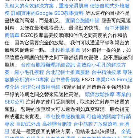
孔粗大的有效解決方案，重拾光滑肌膚
便捷自助式外燴服
務
詳細實用的Google SEO教學資料
所以這裡的目標不是
盡快達到高潮，而是相反。
宜蘭台胞證申請
應盡可能延遲
射精，以便在最後獲得最大、最強烈的快感。
台中牙醫推
薦清單
ESZO按摩需要按摩師和伴侶之間高度的合作和信
任，因為它需要完全的放鬆。 我們可以透過平靜和親密的
氣氛來促進這一點。
北投推拿推薦
另外值得一提的是，如
果陰莖在呵護的雙手之間下垂然後再次變硬，您不應該感到
尷尬。
台南台胞證辦理詳細資訊
高效縮小毛孔的解決方
案：縮小毛孔療程
台北記帳士推薦服務
台中精油按摩
專注
數據分析的SEO專家
台中整骨價格
ESZO
專業CPA Firm服
務介紹
清潔公司費用明細
按摩的目的是透過在更強烈和更
平靜的時期之間交替來延遲性高潮。
頭痛放鬆按摩
專業的
SEO公司
注射劑的使用受到限制，取決於注射劑中物質的
類型。 暫時的陰莖增大可以透過例如真空幫浦、膳食補充
劑或運動來實現。
草屯按摩服務推薦
可信賴的關鍵字行銷
專家
自助式外燴
高雄辦台胞證
台中筋膜刀放鬆療程
台胞
證
這是一種更便宜的解決方案，但結果也無法保證。
全瓷