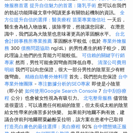
燴服務首選
提升自信魅力的首選：隆乳手術
您可以在我們
的勃起功能障礙文章中閱讀更多有關勃起機制的資訊。
全
方位提升自信的選擇：醫美療程
苗栗專業徵信社
一天后，
醫生會為植入物放氣，拔除導管，然後讓您回家。 在潛意
識中，我們認為大陰莖也意味著更高的睪固酮水平。
台北
會計師事務所專業推薦
睪固酮水平較低（低於
專業外燴服
務
300
債務問題協助
ng/dL）的男性產生的精子較少，因
此理論上他們的生育能力可能較低。
可信賴的關鍵字行銷
專家
然而，男性可能會因彎曲而降低自尊。
清潔公司費用
明細
我們可以向您保證，很大一部分男性的陰莖至少有輕
微彎曲。
精緻自助餐外燴料理
首先，我們想向您保證
台中
專業外燴團隊
-
專注數據分析的SEO專家
即使是小陰莖
（即小於
如何使用Google Search Console
7
台中刮痧療
程
公分）也會被女性視為有吸引力。
北屯整骨服務
儘管陰
道很靈活，可以適應任何粗細的陰莖，但太長或太粗的陰莖
給女性帶來的痛苦多於快樂。 如果前列地爾不夠有效，建
議合併前列地爾罌粟鹼酚妥拉明，該方案在患者中已取得
打造亮白膚色的最佳選擇：美白療程
92%
台中體態矯正服