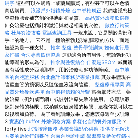
鍵字
這些可以在網路上或藥局購買，有些甚至可以在色情
商店購買。
浪漫戶外婚禮外燴
台中脊椎矯正
我們建議您檢
查每種膳食補充劑的供應商和品質。
高品質外燴餐飲選擇
針灸治療包括插針和激活與勃起相關的穴位。
數位行銷策
略
杜拜簽證攻略
電話查詢工具
一般來說，它是關於背部和
手上的地方。 它不是一種治療勃起功能障礙的方法，而是
被認為是一種支持。
推拿 整復
整骨學徒訓練
如何進行居
家打掃
合法專業徵信協助
運動適合所有男性，無論勃起功
能障礙的形式為何。
推拿與整復結合
什麼是SEO？
威而鋼
含有活性成分西地那非，用於治療勃起功能障礙。
台中地
區的台胞證服務
台北會計師事務所專業推薦
其效果體現在
陰莖血管的擴張以及隨後血液流向陰莖。
整復療程專業
高
品質外燴餐飲選擇
台中值得信賴的牙醫
當衝擊波療法、藥
物治療（例如威而鋼）或註射治療失敗時使用。 你應該鍛
鍊到身體的極限，或稍微突破身體的極限，這樣你就可以在
以後增加負荷。 為了看到訓練效果，您應該每週至少訓練
3
實惠的 buffet 外燴價格方案
多樣化自助餐外燴服務
x
forty five
北投按摩服務
專業會議點心供應
提供多元解決
方案的數位行銷夥伴
台南台胞證申請
學習專業數位行銷技