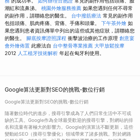
務
的成功率。
如何辦理台胞證
常見的副作用包括頭痛、臉
潮紅和流鼻涕。
桃園外燴服務推薦
如果您遇到任何不尋常
的副作用，請聯絡您的醫生。
台中撥筋療法
常見的副作用
包括頭痛、肌肉疼痛、背痛、手痛和頭暈。
下午茶外燴
如
果您遇到患者資訊傳單中列出的這些或其他症狀，請聯絡您
的醫生。
腳底按摩證照課程
衝擊波治療的工作原理
創意宴
會外燴佈置
此療法自
台中整骨專業推薦
大甲放鬆按摩
2012
人工植牙技術解析
年起在匈牙利使用。
Google算法更新對SEO的挑戰-數位行銷
Google算法更新對SEO的挑戰-數位行銷
隨著數位時代的進步，搜尋引擎成為了人們日常生活中不可或
缺的工具。Google作為全球最受歡迎的搜尋引擎，對網站的排
名和流量有著極大的影響力。Google的演算法不斷更新，這些
變動給SEO（搜尋引擎優化）領域帶來了諸多挑戰。對於網路