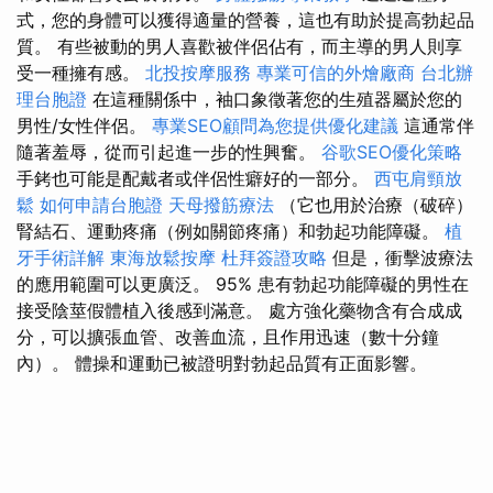
式，您的身體可以獲得適量的營養，這也有助於提高勃起品
質。 有些被動的男人喜歡被伴侶佔有，而主導的男人則享
受一種擁有感。
北投按摩服務
專業可信的外燴廠商
台北辦
理台胞證
在這種關係中，袖口象徵著您的生殖器屬於您的
男性/女性伴侶。
專業SEO顧問為您提供優化建議
這通常伴
隨著羞辱，從而引起進一步的性興奮。
谷歌SEO優化策略
手銬也可能是配戴者或伴侶性癖好的一部分。
西屯肩頸放
鬆
如何申請台胞證
天母撥筋療法
（它也用於治療（破碎）
腎結石、運動疼痛（例如關節疼痛）和勃起功能障礙。
植
牙手術詳解
東海放鬆按摩
杜拜簽證攻略
但是，衝擊波療法
的應用範圍可以更廣泛。 95% 患有勃起功能障礙的男性在
接受陰莖假體植入後感到滿意。 處方強化藥物含有合成成
分，可以擴張血管、改善血流，且作用迅速（數十分鐘
內）。 體操和運動已被證明對勃起品質有正面影響。