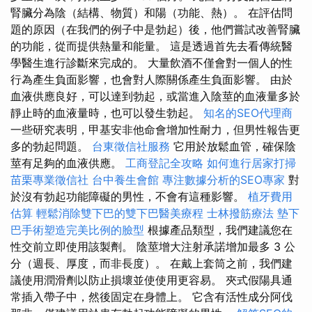
腎臟分為陰（結構、物質）和陽（功能、熱）。 在評估問
題的原因（在我們的例子中是勃起）後，他們嘗試改善腎臟
的功能，從而提供熱量和能量。 這是透過首先去看傳統醫
學醫生進行診斷來完成的。 大量飲酒不僅會對一個人的性
行為產生負面影響，也會對人際關係產生負面影響。 由於
血液供應良好，可以達到勃起，或當進入陰莖的血液量多於
靜止時的血液量時，也可以發生勃起。
知名的SEO代理商
一些研究表明，甲基安非他命會增加性耐力，但男性報告更
多的勃起問題。
台東徵信社服務
它用於放鬆血管，確保陰
莖有足夠的血液供應。
工商登記全攻略
如何進行居家打掃
苗栗專業徵信社
台中養生會館
專注數據分析的SEO專家
對
於沒有勃起功能障礙的男性，不會有這種影響。
植牙費用
估算
輕鬆消除雙下巴的雙下巴醫美療程
士林撥筋療法
墊下
巴手術塑造完美比例的臉型
根據產品類型，我們建議您在
性交前立即使用該製劑。 陰莖增大注射承諾增加最多 3 公
分（週長、厚度，而非長度）。 在戴上套筒之前，我們建
議使用潤滑劑以防止損壞並使使用更容易。 夾式假陽具通
常插入帶子中，然後固定在身體上。 它含有活性成分阿伐