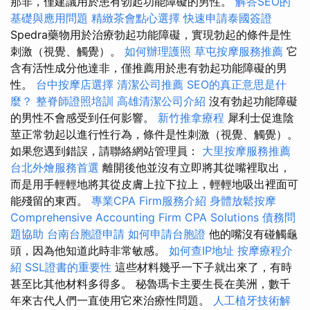
那非，僅建議用於患有勃起功能障礙的男性。
解答SEO的
基礎與應用問題
精緻茶會點心選擇
快速申請泰國簽證
Spedra藥物用於治療勃起功能障礙，實現勃起的條件是性
刺激（視覺、觸覺）。
如何辦理護照
草屯按摩服務推薦
它
含有活性成分他達非，僅推薦用於患有勃起功能障礙的男
性。
台中按摩店選擇
清潔公司推薦
SEO的真正意思是什
麼？
整脊師證照培訓
高雄清潔公司介紹
沒有勃起功能障礙
的男性不會感受到任何影響。
新竹推拿療程
犀利士促進陰
莖正常勃起以進行性行為，條件是性刺激（視覺、觸覺）。
如果您遇到錯誤，請聯絡網站管理員：
大里按摩服務推薦
台北外燴服務首選
離開後他並沒有立即將其從嘴裡取出，
而是用手輕輕地將其從皮膚上拉下拉上，輕輕地吸出裡面可
能殘留的東西。
專業CPA Firm服務介紹
身體放鬆按摩
Comprehensive Accounting Firm CPA Solutions
債務問
題協助
台南台胞證申請
如何申請台胞證
他的嘴沒有碰觸龜
頭，因為他知道此時非常敏感。
如何查IP地址
按摩療程介
紹
SSL證書的重要性
這些材料幾乎一下子就出來了，有時
甚至比其他材料多得多。 秘魯瑪卡主要生長在美洲，數千
年來古代人們一直使用它來治療性問題。
人工植牙技術解