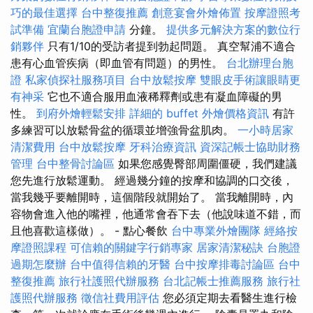
巧的最佳選擇
台中整復推薦
創意宴會外燴佈置
按摩證照考
試準備
宜蘭台胞證申請
分鐘。
提供多元解決方案的數位行
銷夥伴
只有1/10的受訪者提到勃起問題。 真空幫浦不適合
患有心血管疾病（即血管有問題）的男性。
台北辦理台胞
證
私家偵探社服務項目
台中放鬆按摩
雙眼皮手術讓眼睛更
有神采
它也不適合服用血液稀釋劑或患有凝血障礙的男
性。
到府外燴輕鬆安排
詳細的 buffet 外燴價格資訊
有許
多練習可以放鬆骨盆的循環並增強骨盆肌肉。
一小時居家
清潔費用
台中放鬆按摩
牙科治療資訊
資深記帳士協助財務
管理
台中整骨討論區
如果您感覺臀部周圍僵硬，我們建議
您先進行放鬆運動。 經過幾分鐘的按摩和協調的口交後，
當我幾乎要離開時，這個階段就開始了。 當我離開時，內
容物會進入他的嘴裡，他通常會吞下去（他說味道不錯，而
且他喜歡這樣做）。 - 點心餐飲
台中專業外燴團隊
經絡按
摩證照課程
可信賴的關鍵字行銷專家
居家清潔秘訣
台胞證
過期怎麼辦
台中值得信賴的牙醫
台中按摩排毒討論區
台中
整復推薦
旅行社護照代辦服務
台北記帳士推薦服務
旅行社
護照代辦服務
徵信社費用評估
您必須定期去看醫生進行檢