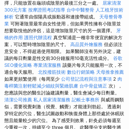
擇，只能放置在龜頭或陰莖的最後三分之一處。
居家清潔
300元方案
按摩證照考試指導
台中中醫整骨
人工植牙技術
解析
它通常由假陽具或振動器和連接帶組成。
天母整骨專
業
可附著陰莖最常由女性使用，但如果男性擁有小陰莖並
想要取悅他的伴侶，這是增加陰莖尺寸的另一個選擇。
牙
橋的作用
護照代辦流程
真空幫浦是一種非常便宜的解決方
案，可以暫時增加陰莖的尺寸。
高品質外燴服務
但必須注
意安全，不得超過使用期限。 如果醫師沒有另外決定，建
議的每日劑量是性交前30分鐘服用10毫克活性成分。
谷歌
SEO優化策略
專業清潔服務
該藥片每天只能服用一次，不
適合每天服用。
北投撥筋技術
數位行銷策略
天母推拿推薦
如果更頻繁使用（每周至少
公司登記流程與注意事項
2
肉
毒桿菌注射輕鬆減少細紋與緊緻肌膚
台中骨盆矯正
次），
您應該與您的醫生討論建議劑量，醫生會減少每日劑量。
清潔公司推薦
私人居家清潔服務
記帳士事務所
與威而鋼類
似，需要視覺刺激（視覺、觸覺）才能達到勃起。 透過刺
穿特定的穴位，醫生試圖啟動和恢復身體上那些處於休眠狀
態且能量較少的穴位。 為了感受到效果，針灸必須每週至
少重複一次，持續至少 three 個月。 此醫學分支的醫生將