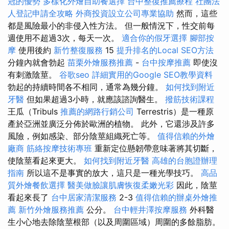
冠的優勢
多樣化外燴自助餐選擇
台中整復推薦療程
社團法
人登記申請全攻略
外商投資設立公司專業協助
然而，這些
都是風險最小的非侵入性方法。 但一般情況下，性交前每
週使用不超過3次，每天一次。
適合你的假牙選擇
腳部按
摩
使用後約
新竹整復服務
15
提升排名的Local SEO方法
分鐘內就會勃起
苗栗外燴服務推薦
-
台中按摩推薦
即使沒
有刺激陰莖。
谷歌seo
詳細實用的Google SEO教學資料
勃起的持續時間各不相同，通常為幾分鐘。
如何找到附近
牙醫
但如果超過3小時，就應該諮詢醫生。
撥筋技術課程
王瓜（Tribuls
推薦的網路行銷公司
Terrestris）是一種原
產於亞洲並廣泛分佈於歐洲的植物。 此外，它還涉及許多
風險，例如感染、部分陰莖組織死亡等。
值得信賴的外燴
廠商
筋絡按摩技術專班
重新定位懸韌帶意味著將其切斷，
使陰莖看起來更大。
如何找到附近牙醫
高雄的台胞證辦理
指南
所以這不是事實的放大，這只是一種光學技巧。
高品
質外燴餐飲選擇
醫美做臉讓肌膚恢復柔嫩光彩
因此，陰莖
看起來長了
台中居家清潔服務
2-3
值得信賴的辦桌外燴推
薦
新竹外燴服務推薦
公分。
台中輕井澤按摩服務
外科醫
生小心地去除陰莖根部（以及周圍區域）周圍的多餘脂肪。