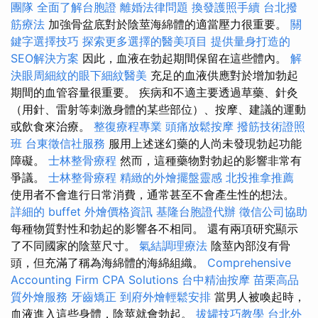
團隊
全面了解台胞證
離婚法律問題
換發護照手續
台北撥
筋療法
加強骨盆底對於陰莖海綿體的適當壓力很重要。
關
鍵字選擇技巧
探索更多選擇的醫美項目
提供量身打造的
SEO解決方案
因此，血液在勃起期間保留在這些體內。
解
決眼周細紋的眼下細紋醫美
充足的血液供應對於增加勃起
期間的血管容量很重要。 疾病和不適主要透過草藥、針灸
（用針、雷射等刺激身體的某些部位）、按摩、建議的運動
或飲食來治療。
整復療程專業
頭痛放鬆按摩
撥筋技術證照
班
台東徵信社服務
服用上述迷幻藥的人尚未發現勃起功能
障礙。
士林整骨療程
然而，這種藥物對勃起的影響非常有
爭議。
士林整骨療程
精緻的外燴擺盤靈感
北投推拿推薦
使用者不會進行日常消費，通常甚至不會產生性的想法。
詳細的 buffet 外燴價格資訊
基隆台胞證代辦
徵信公司協助
每種物質對性和勃起的影響各不相同。 還有兩項研究顯示
了不同國家的陰莖尺寸。
氣結調理療法
陰莖內部沒有骨
頭，但充滿了稱為海綿體的海綿組織。
Comprehensive
Accounting Firm CPA Solutions
台中精油按摩
苗栗高品
質外燴服務
牙齒矯正
到府外燴輕鬆安排
當男人被喚起時，
血液進入這些身體，陰莖就會勃起。
拔罐技巧教學
台北外