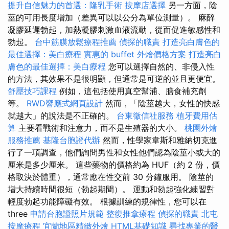
提升自信魅力的首選：隆乳手術
按摩店選擇
另一方面，陰
莖的可用長度增加（差異可以以公分為單位測量）。 麻醉
凝膠延遲勃起，加熱凝膠刺激血液流動，從而促進敏感性和
勃起。
台中筋膜放鬆療程推薦
偵探的職責
打造亮白膚色的
最佳選擇：美白療程
實惠的 buffet 外燴價格方案
打造亮白
膚色的最佳選擇：美白療程
您可以選擇自然的、非侵入性
的方法，其效果不是很明顯，但通常是可逆的並且更便宜。
舒壓技巧課程
例如，這包括使用真空幫浦、膳食補充劑
等。
RWD響應式網頁設計
然而，「陰莖越大，女性的快感
就越大」的說法是不正確的。
台東徵信社服務
植牙費用估
算
主要看戰術和注意力，而不是生殖器的大小。
桃園外燴
服務推薦
基隆台胞證代辦
然而，性學家韋斯和雅納切克進
行了一項調查，他們詢問男性和女性他們認為陰莖小或大的
厘米是多少厘米。 這些藥物的價格約為 HUF（約 2 份，價
格取決於體重），通常應在性交前 30 分鐘服用。 陰莖的
增大持續時間很短（勃起期間）。 運動和勃起強化練習對
輕度勃起功能障礙有效。 根據訓練的規律性，您可以在
three
申請台胞證照片規範
整復推拿療程
偵探的職責
北屯
按摩療程
宜蘭地區精緻外燴
HTML基礎知識
尋找專業的醫