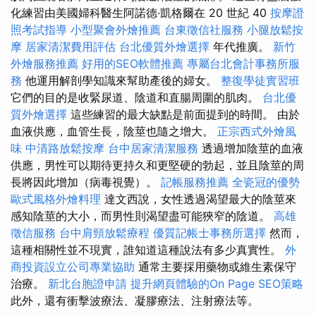
化練習由美國婦科醫生阿諾德·凱格爾在 20 世紀 40
按摩證
照考試指導
小型聚會外燴推薦
台東徵信社服務
小腿放鬆按
摩
居家清潔費用評估
台北優質外燴選擇
年代推廣。
新竹
外燴服務推薦
好用的SEO軟體推薦
專屬台北會計事務所服
務
他運用解剖學知識來幫助產後的婦女。
整復學徒實習班
它們的目的是收緊尿道、陰道和直腸周圍的肌肉。
台北優
質外燴選擇
這些練習的最大缺點是前面提到的時間。 由於
血液供應，血管生長，陰莖也隨之增大。
正宗西式外燴風
味
中清路放鬆按摩
台中居家清潔服務
透過增加陰莖的血液
供應，男性可以期待更持久和更堅硬的勃起，並且陰莖的周
長將因此增加（病毒視覺）。
記帳服務推薦
全瓷冠的優勢
歐式風格外燴料理
達文西說，女性透過渴望最大的陰莖來
感知陰莖的大小，而男性則渴望盡可能狹窄的陰道。
高雄
徵信服務
台中肩頸放鬆療程
優質記帳士事務所選擇
然而，
這種相關性並不現實，誰知道這種說法有多少真實性。
外
商投資設立公司專業協助
通常主要採用藥物或維生素保守
治療。
新北台胞證申請
提升網頁體驗的On Page SEO策略
此外，還有衝擊波療法、凝膠療法、注射療法等。