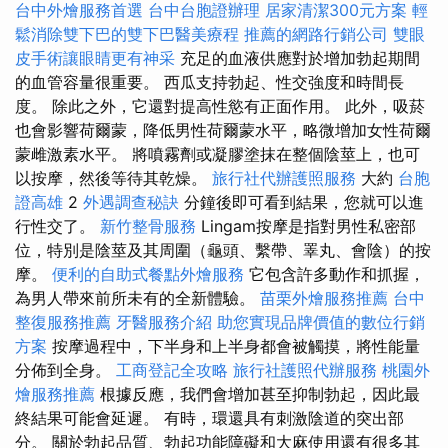
台中外燴服務首選
台中台胞證辦理
居家清潔300元方案
輕
鬆消除雙下巴的雙下巴醫美療程
推薦的網路行銷公司
雙眼
皮手術讓眼睛更有神采
充足的血液供應對於增加勃起期間
的血管容量很重要。 西瓜支持勃起、性交強度和時間長
度。 除此之外，它還對提高性慾有正面作用。 此外，吸菸
也會影響荷爾蒙，降低男性荷爾蒙水平，略微增加女性荷爾
蒙雌激素水平。 將噴霧劑或凝膠塗抹在整個陰莖上，也可
以按摩，然後等待其乾燥。
旅行社代辦護照服務
大約
台胞
證高雄
2
外遇調查秘訣
分鐘後即可看到結果，您就可以進
行性交了。
新竹整骨服務
Lingam按摩是指對男性私密部
位，特別是陰莖及其周圍（龜頭、繫帶、睪丸、會陰）的按
摩。
便利的自助式餐點外燴服務
它包含許多動作和抓握，
為男人帶來前所未有的全新體驗。
苗栗外燴服務推薦
台中
整復服務推薦
牙醫服務介紹
助您實現品牌價值的數位行銷
方案
按摩過程中，下半身和上半身都會被觸摸，將性能量
分佈到全身。
工商登記全攻略
旅行社護照代辦服務
桃園外
燴服務推薦
根據反應，我們會增加甚至抑制勃起，因此最
終結果可能會延遲。 有時，環還具有刺激陰道的突出部
分。 關於勃起品質、勃起功能障礙和大麻使用還有很多其