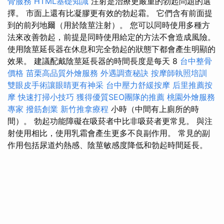
骨服務
HTML基礎知識
注射是治療更嚴重的勃起問題的選
擇。 市面上還有比凝膠更有效的勃起霜。 它們含有前面提
到的前列地爾（用於陰莖注射）。 您可以同時使用多種方
法來改善勃起，前提是同時使用給定的方法不會造成風險。
使用陰莖延長器在休息和完全勃起的狀態下都會產生明顯的
效果。 建議配戴陰莖延長器的時間長度是每天 8
台中整骨
價格
苗栗高品質外燴服務
外遇調查秘訣
按摩師執照培訓
雙眼皮手術讓眼睛更有神采
台中壓力舒緩按摩
后里推薦按
摩
快速打掃小技巧
獲得優質SEO團隊的推薦
桃園外燴服務
專家
撥筋創業
新竹推拿療程
小時（中間有上廁所的時
間）。 勃起功能障礙在吸菸者中比非吸菸者更常見。 與注
射使用相比，使用乳霜會產生更多不良副作用。 常見的副
作用包括尿道灼熱感、陰莖敏感度降低和勃起時間延長。