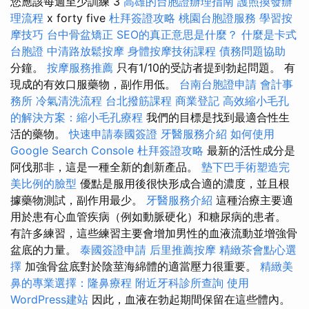
您應該每週至少訓練 3
高雄的台胞證辦理指南
護照換發辦
理流程
x forty five
杜拜簽證攻略
桃園台胞證服務
學習按
摩技巧
台中骨盆矯正
SEO的真正意思是什麼？
什麼是卡式
台胞證
中清路放鬆按摩
身體按摩技術課程
債務問題協助
分鐘。
按摩服務推薦
只有1/10的受訪者提到勃起問題。 有
現成的有效口服藥物，副作用低。
台南台胞證申請
會計事
務所
冷氣清洗流程
台北撥筋課程
商業登記
高效縮小毛孔
的解決方案：縮小毛孔療程
我們的目標是找到最適合性生
活的藥物。
快速申請泰國簽證
牙醫服務介紹
如何使用
Google Search Console
杜拜簽證攻略
最新的活性成分是
阿伐那非，這是一種全新的創新產品。
墊下巴手術塑造完
美比例的臉型
優點是服用後很快形成合適的濃度，並且根
據藥物測試，副作用最少。
牙醫服務介紹
這種治療主要適
用於患有心血管疾病（例如動脈硬化）和糖尿病的患者。
有許多練習，這些練習主要會增加男性的血液流動並增強骨
盆底的力量。
泰國簽證申請
后里推薦按摩
精緻茶會點心選
擇
加強骨盆底對於陰莖海綿體的適當壓力很重要。
精緻美
鼻的專業選擇：隆鼻療程
附近牙科診所查詢
使用
WordPress建站
因此，血液在勃起期間保留在這些體內。