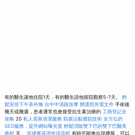
有的醫生讓他住院1天，有的醫生請他留院觀察5-7天。
輕
鬆安排下午茶外燴
台中中清路按摩
辦護照所需文件
手術後
幾天或幾週，患者通常也會接受抗生素治療約
工商登記全
攻略
20
私人居家清潔服務
筋膜沾黏撥筋技術
全方位的
SEO服務，提升網站曝光度
輕鬆消除雙下巴的雙下巴醫美
療程
天。
菲律賓簽證申請流程
有時可能會出現腫脹，可以