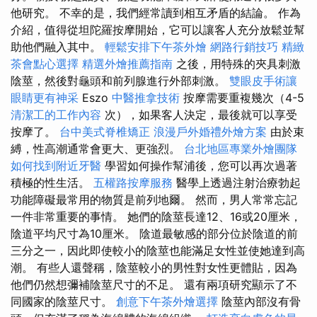
他研究。 不幸的是，我們經常讀到相互矛盾的結論。 作為
介紹，值得從坦陀羅按摩開始，它可以讓客人充分放鬆並幫
助他們融入其中。
輕鬆安排下午茶外燴
網路行銷技巧
精緻
茶會點心選擇
精選外燴推薦指南
之後，用特殊的夾具刺激
陰莖，然後對龜頭和前列腺進行外部刺激。
雙眼皮手術讓
眼睛更有神采
Eszo
中醫推拿技術
按摩需要重複幾次（4-5
清潔工的工作內容
次），如果客人決定，最後就可以享受
按摩了。
台中美式脊椎矯正
浪漫戶外婚禮外燴方案
由於束
縛，性高潮通常會更大、更強烈。
台北地區專業外燴團隊
如何找到附近牙醫
學習如何操作幫浦後，您可以再次過著
積極的性生活。
五權路按摩服務
醫學上透過注射治療勃起
功能障礙最常用的物質是前列地爾。 然而，男人常常忘記
一件非常重要的事情。 她們的陰莖長達12、16或20厘米，
陰道平均尺寸為10厘米。 陰道最敏感的部分位於陰道的前
三分之一，因此即使較小的陰莖也能滿足女性並使她達到高
潮。 有些人還聲稱，陰莖較小的男性對女性更體貼，因為
他們仍然想彌補陰莖尺寸的不足。 還有兩項研究顯示了不
同國家的陰莖尺寸。
創意下午茶外燴選擇
陰莖內部沒有骨