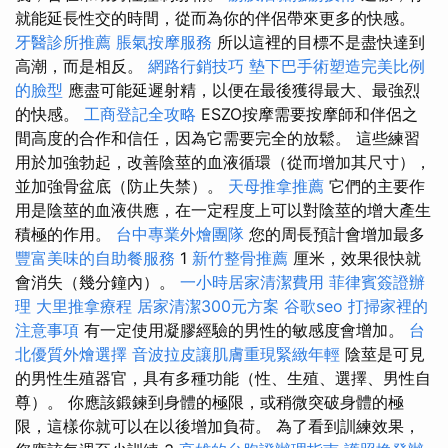
就能延長性交的時間，從而為你的伴侶帶來更多的快感。
牙醫診所推薦
脹氣按摩服務
所以這裡的目標不是盡快達到
高潮，而是相反。
網路行銷技巧
墊下巴手術塑造完美比例
的臉型
應盡可能延遲射精，以便在最後獲得最大、最強烈
的快感。
工商登記全攻略
ESZO按摩需要按摩師和伴侶之
間高度的合作和信任，因為它需要完全的放鬆。 這些練習
用於加強勃起，改善陰莖的血液循環（從而增加其尺寸），
並加強骨盆底（防止失禁）。
天母推拿推薦
它們的主要作
用是陰莖的血液供應，在一定程度上可以對陰莖的增大產生
積極的作用。
台中專業外燴團隊
您的周長預計會增加最多
豐富美味的自助餐服務
1
新竹整骨推薦
厘米，效果很快就
會消失（幾分鐘內）。
一小時居家清潔費用
菲律賓簽證辦
理
大里推拿療程
居家清潔300元方案
谷歌seo
打掃家裡的
注意事項
有一定使用凝膠經驗的男性的敏感度會增加。
台
北優質外燴選擇
音波拉皮讓肌膚重現緊緻年輕
陰莖是可見
的男性生殖器官，具有多種功能（性、生殖、選擇、男性自
尊）。 你應該鍛鍊到身體的極限，或稍微突破身體的極
限，這樣你就可以在以後增加負荷。 為了看到訓練效果，