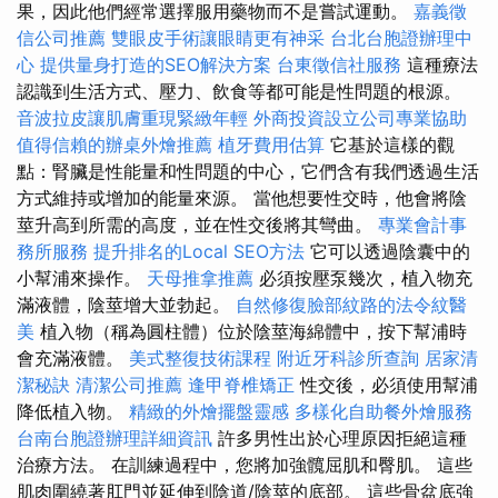
果，因此他們經常選擇服用藥物而不是嘗試運動。
嘉義徵
信公司推薦
雙眼皮手術讓眼睛更有神采
台北台胞證辦理中
心
提供量身打造的SEO解決方案
台東徵信社服務
這種療法
認識到生活方式、壓力、飲食等都可能是性問題的根源。
音波拉皮讓肌膚重現緊緻年輕
外商投資設立公司專業協助
值得信賴的辦桌外燴推薦
植牙費用估算
它基於這樣的觀
點：腎臟是性能量和性問題的中心，它們含有我們透過生活
方式維持或增加的能量來源。 當他想要性交時，他會將陰
莖升高到所需的高度，並在性交後將其彎曲。
專業會計事
務所服務
提升排名的Local SEO方法
它可以透過陰囊中的
小幫浦來操作。
天母推拿推薦
必須按壓泵幾次，植入物充
滿液體，陰莖增大並勃起。
自然修復臉部紋路的法令紋醫
美
植入物（稱為圓柱體）位於陰莖海綿體中，按下幫浦時
會充滿液體。
美式整復技術課程
附近牙科診所查詢
居家清
潔秘訣
清潔公司推薦
逢甲脊椎矯正
性交後，必須使用幫浦
降低植入物。
精緻的外燴擺盤靈感
多樣化自助餐外燴服務
台南台胞證辦理詳細資訊
許多男性出於心理原因拒絕這種
治療方法。 在訓練過程中，您將加強髖屈肌和臀肌。 這些
肌肉圍繞著肛門並延伸到陰道/陰莖的底部。 這些骨盆底強