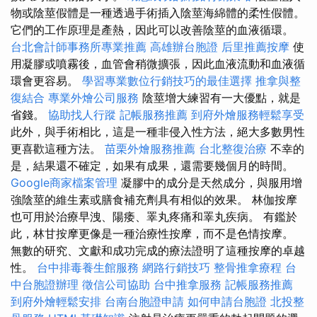
物或陰莖假體是一種透過手術插入陰莖海綿體的柔性假體。
它們的工作原理是產熱，因此可以改善陰莖的血液循環。
台北會計師事務所專業推薦
高雄辦台胞證
后里推薦按摩
使
用凝膠或噴霧後，血管會稍微擴張，因此血液流動和血液循
環會更容易。
學習專業數位行銷技巧的最佳選擇
推拿與整
復結合
專業外燴公司服務
陰莖增大練習有一大優點，就是
省錢。
協助找人行蹤
記帳服務推薦
到府外燴服務輕鬆享受
此外，與手術相比，這是一種非侵入性方法，絕大多數男性
更喜歡這種方法。
苗栗外燴服務推薦
台北整復治療
不幸的
是，結果還不確定，如果有成果，還需要幾個月的時間。
Google商家檔案管理
凝膠中的成分是天然成分，與服用增
強陰莖的維生素或膳食補充劑具有相似的效果。 林伽按摩
也可用於治療早洩、陽痿、睪丸疼痛和睪丸疾病。 有鑑於
此，林甘按摩更像是一種治療性按摩，而不是色情按摩。
無數的研究、文獻和成功完成的療法證明了這種按摩的卓越
性。
台中排毒養生館服務
網路行銷技巧
整骨推拿療程
台
中台胞證辦理
徵信公司協助
台中推拿服務
記帳服務推薦
到府外燴輕鬆安排
台南台胞證申請
如何申請台胞證
北投整