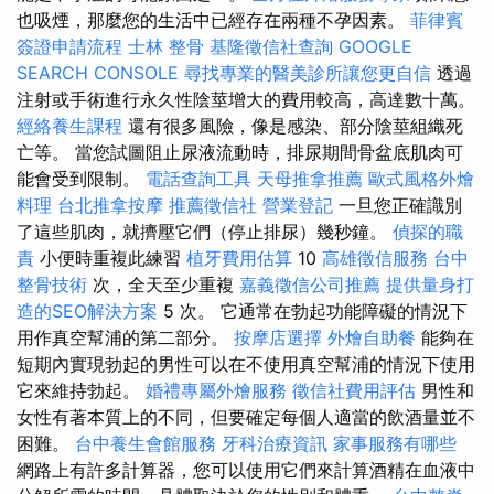
也吸煙，那麼您的生活中已經存在兩種不孕因素。
菲律賓
簽證申請流程
士林 整骨
基隆徵信社查詢
GOOGLE
SEARCH CONSOLE
尋找專業的醫美診所讓您更自信
透過
注射或手術進行永久性陰莖增大的費用較高，高達數十萬。
經絡養生課程
還有很多風險，像是感染、部分陰莖組織死
亡等。 當您試圖阻止尿液流動時，排尿期間骨盆底肌肉可
能會受到限制。
電話查詢工具
天母推拿推薦
歐式風格外燴
料理
台北推拿按摩
推薦徵信社
營業登記
一旦您正確識別
了這些肌肉，就擠壓它們（停止排尿）幾秒鐘。
偵探的職
責
小便時重複此練習
植牙費用估算
10
高雄徵信服務
台中
整骨技術
次，全天至少重複
嘉義徵信公司推薦
提供量身打
造的SEO解決方案
5 次。 它通常在勃起功能障礙的情況下
用作真空幫浦的第二部分。
按摩店選擇
外燴自助餐
能夠在
短期內實現勃起的男性可以在不使用真空幫浦的情況下使用
它來維持勃起。
婚禮專屬外燴服務
徵信社費用評估
男性和
女性有著本質上的不同，但要確定每個人適當的飲酒量並不
困難。
台中養生會館服務
牙科治療資訊
家事服務有哪些
網路上有許多計算器，您可以使用它們來計算酒精在血液中