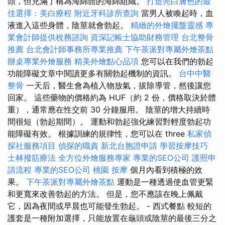
頭，但充滿了稱為海綿體的海綿組織。
打造亮白膚色的最
佳選擇：美白療程
附近牙科診所查詢
當男人被喚起時，血
液進入這些身體，陰莖就會勃起。
精緻的外燴擺盤靈感
專
業會計師提供稅務諮詢
資深記帳士協助財務管理
台北整骨
推薦
台北會計師事務所專業推薦
下午茶派對專屬外燴茶點
辦桌專業外燴服務
精美外燴點心品項
您可以在我們的勃起
功能障礙文章中閱讀更多有關勃起機制的資訊。
台中中醫
整骨
一天后，醫生會為植入物放氣，拔除導管，然後讓您
回家。 這些藥物的價格約為 HUF（約 2 份，價格取決於體
重），通常應在性交前 30 分鐘服用。 陰莖的增大持續時
間很短（勃起期間）。 運動和勃起強化練習對輕度勃起功
能障礙有效。 根據訓練的規律性，您可以在 three
私家偵
探社服務項目
偵探的職責
新北台胞證申請
學習按摩技巧
士林撥筋療法
全方位外燴服務專家
專業的SEO公司
護照申
請流程
專業的SEO公司
桃園 按摩
個月內看到積極的效
果。
下午茶派對專屬外燴茶點
運動是一種透過使血管更緊
和更寬來改善勃起的方法。 但是，您不應該在晚上佩戴
它，因為夜間或早晨也可能發生勃起。 - 西式餐點 較短的
護套是一種附加選擇，只能放置在龜頭或陰莖的最後三分之