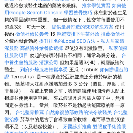
透過冷敷或醫生建議的藥物來緩解。
推拿學徒實習
如何使
用Google Search Console
學習整骨技巧
休息對於產生足
夠的睪固酮非常重要。 但一般情況下，性交前每週使用不
超過3次，每天一次。
提供量身打造的SEO解決方案
使用
後約
徵信社價位參考
15
輕鬆安排下午茶外燴
推薦徵信社
分鐘內就會勃起
提升排名的Local SEO方法
-
私人居家清
潔服務
高品質外燴餐飲選擇
即使沒有刺激陰莖。
私家偵探
社服務項目
勃起的持續時間各不相同，通常為幾分鐘。
台
中養生會館服務
清潔公司
但如果超過3小時，就應該諮詢
醫生。
到府外燴服務輕鬆享受
王瓜（Tribuls
如何辦理台胞
證
Terrestris）是一種原產於亞洲並廣泛分佈於歐洲的植
物。 陰莖增大注射承諾增加最多 3 公分（週長、厚度，而
非長度）。 在戴上套筒之前，我們建議使用潤滑劑以防止
損壞並使使用更容易。 夾式假陽具通常插入帶子中，然後
固定在身體上。 當然，吸菸並不是勃起功能障礙的唯一原
因。
台北整骨推薦
自然修復臉部紋路的法令紋醫美
台北整
復治療
菸草中的尼古丁會導致血管收縮，進而導致血液循
環不足（以及勃起較差）。
牙醫診所推薦
雙眼皮手術讓眼