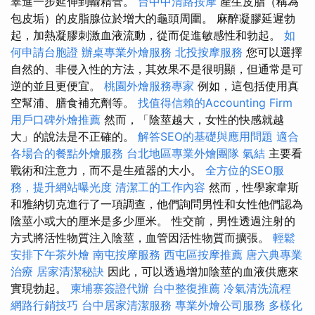
睪進一步延伸到輸精管。
台中中清路按摩
產生皮脂（稱為
包皮垢）的皮脂腺位於增大的龜頭周圍。 麻醉凝膠延遲勃
起，加熱凝膠刺激血液流動，從而促進敏感性和勃起。
如
何申請台胞證
辦桌專業外燴服務
北投按摩服務
您可以選擇
自然的、非侵入性的方法，其效果不是很明顯，但通常是可
逆的並且更便宜。
桃園外燴服務專家
例如，這包括使用真
空幫浦、膳食補充劑等。
找值得信賴的Accounting Firm
用戶口碑外燴推薦
然而，「陰莖越大，女性的快感就越
大」的說法是不正確的。
解答SEO的基礎與應用問題
適合
各場合的餐點外燴服務
台北地區專業外燴團隊
氣結
主要看
戰術和注意力，而不是生殖器的大小。
全方位的SEO服
務，提升網站曝光度
清潔工的工作內容
然而，性學家韋斯
和雅納切克進行了一項調查，他們詢問男性和女性他們認為
陰莖小或大的厘米是多少厘米。 性交前，男性透過注射的
方式將活性物質注入陰莖，血管因活性物質而擴張。
輕鬆
安排下午茶外燴
南屯按摩服務
西屯區按摩推薦
唐六典專業
治療
居家清潔秘訣
因此，可以透過增加陰莖的血液供應來
實現勃起。
柬埔寨簽證代辦
台中整復推薦
冷氣清洗流程
網路行銷技巧
台中居家清潔服務
專業外燴公司服務
多樣化