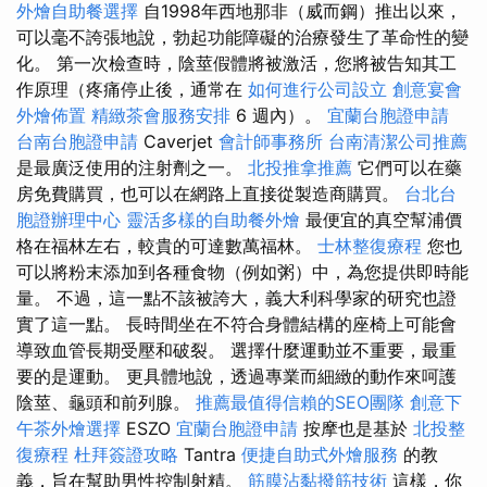
外燴自助餐選擇
自1998年西地那非（威而鋼）推出以來，
可以毫不誇張地說，勃起功能障礙的治療發生了革命性的變
化。 第一次檢查時，陰莖假體將被激活，您將被告知其工
作原理（疼痛停止後，通常在
如何進行公司設立
創意宴會
外燴佈置
精緻茶會服務安排
6 週內）。
宜蘭台胞證申請
台南台胞證申請
Caverjet
會計師事務所
台南清潔公司推薦
是最廣泛使用的注射劑之一。
北投推拿推薦
它們可以在藥
房免費購買，也可以在網路上直接從製造商購買。
台北台
胞證辦理中心
靈活多樣的自助餐外燴
最便宜的真空幫浦價
格在福林左右，較貴的可達數萬福林。
士林整復療程
您也
可以將粉末添加到各種食物（例如粥）中，為您提供即時能
量。 不過，這一點不該被誇大，義大利科學家的研究也證
實了這一點。 長時間坐在不符合身體結構的座椅上可能會
導致血管長期受壓和破裂。 選擇什麼運動並不重要，最重
要的是運動。 更具體地說，透過專業而細緻的動作來呵護
陰莖、龜頭和前列腺。
推薦最值得信賴的SEO團隊
創意下
午茶外燴選擇
ESZO
宜蘭台胞證申請
按摩也是基於
北投整
復療程
杜拜簽證攻略
Tantra
便捷自助式外燴服務
的教
義，旨在幫助男性控制射精。
筋膜沾黏撥筋技術
這樣，你