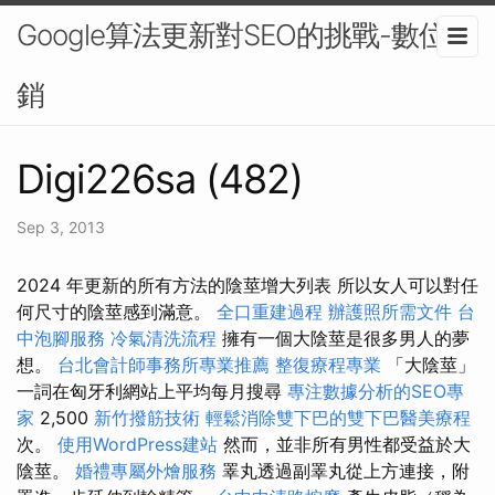
Google算法更新對SEO的挑戰-數位行
銷
Digi226sa (482)
Sep 3, 2013
2024 年更新的所有方法的陰莖增大列表 所以女人可以對任
何尺寸的陰莖感到滿意。
全口重建過程
辦護照所需文件
台
中泡腳服務
冷氣清洗流程
擁有一個大陰莖是很多男人的夢
想。
台北會計師事務所專業推薦
整復療程專業
「大陰莖」
一詞在匈牙利網站上平均每月搜尋
專注數據分析的SEO專
家
2,500
新竹撥筋技術
輕鬆消除雙下巴的雙下巴醫美療程
次。
使用WordPress建站
然而，並非所有男性都受益於大
陰莖。
婚禮專屬外燴服務
睪丸透過副睪丸從上方連接，附