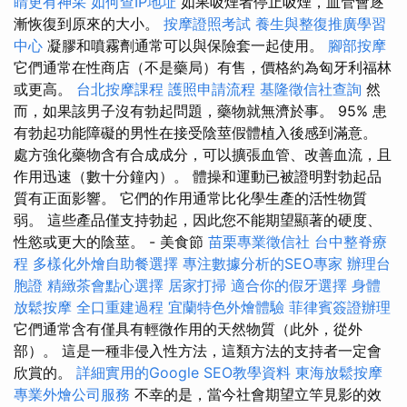
睛更有神采
如何查IP地址
如果吸煙者停止吸煙，血管會逐
漸恢復到原來的大小。
按摩證照考試
養生與整復推廣學習
中心
凝膠和噴霧劑通常可以與保險套一起使用。
腳部按摩
它們通常在性商店（不是藥局）有售，價格約為匈牙利福林
或更高。
台北按摩課程
護照申請流程
基隆徵信社查詢
然
而，如果該男子沒有勃起問題，藥物就無濟於事。 95% 患
有勃起功能障礙的男性在接受陰莖假體植入後感到滿意。
處方強化藥物含有合成成分，可以擴張血管、改善血流，且
作用迅速（數十分鐘內）。 體操和運動已被證明對勃起品
質有正面影響。 它們的作用通常比化學生產的活性物質
弱。 這些產品僅支持勃起，因此您不能期望顯著的硬度、
性慾或更大的陰莖。 - 美食節
苗栗專業徵信社
台中整脊療
程
多樣化外燴自助餐選擇
專注數據分析的SEO專家
辦理台
胞證
精緻茶會點心選擇
居家打掃
適合你的假牙選擇
身體
放鬆按摩
全口重建過程
宜蘭特色外燴體驗
菲律賓簽證辦理
它們通常含有僅具有輕微作用的天然物質（此外，從外
部）。 這是一種非侵入性方法，這類方法的支持者一定會
欣賞的。
詳細實用的Google SEO教學資料
東海放鬆按摩
專業外燴公司服務
不幸的是，當今社會期望立竿見影的效