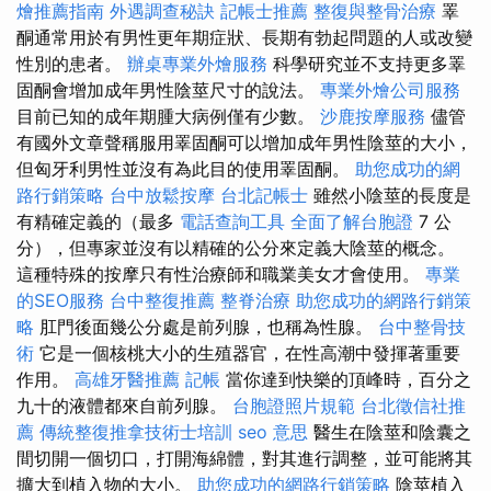
燴推薦指南
外遇調查秘訣
記帳士推薦
整復與整骨治療
睪
酮通常用於有男性更年期症狀、長期有勃起問題的人或改變
性別的患者。
辦桌專業外燴服務
科學研究並不支持更多睪
固酮會增加成年男性陰莖尺寸的說法。
專業外燴公司服務
目前已知的成年期腫大病例僅有少數。
沙鹿按摩服務
儘管
有國外文章聲稱服用睪固酮可以增加成年男性陰莖的大小，
但匈牙利男性並沒有為此目的使用睪固酮。
助您成功的網
路行銷策略
台中放鬆按摩
台北記帳士
雖然小陰莖的長度是
有精確定義的（最多
電話查詢工具
全面了解台胞證
7 公
分），但專家並沒有以精確的公分來定義大陰莖的概念。
這種特殊的按摩只有性治療師和職業美女才會使用。
專業
的SEO服務
台中整復推薦
整脊治療
助您成功的網路行銷策
略
肛門後面幾公分處是前列腺，也稱為性腺。
台中整骨技
術
它是一個核桃大小的生殖器官，在性高潮中發揮著重要
作用。
高雄牙醫推薦
記帳
當你達到快樂的頂峰時，百分之
九十的液體都來自前列腺。
台胞證照片規範
台北徵信社推
薦
傳統整復推拿技術士培訓
seo 意思
醫生在陰莖和陰囊之
間切開一個切口，打開海綿體，對其進行調整，並可能將其
擴大到植入物的大小。
助您成功的網路行銷策略
陰莖植入