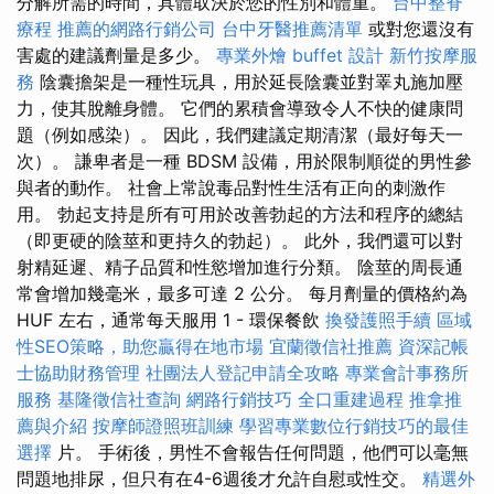
分解所需的時間，具體取決於您的性別和體重。
台中整脊
療程
推薦的網路行銷公司
台中牙醫推薦清單
或對您還沒有
害處的建議劑量是多少。
專業外燴 buffet 設計
新竹按摩服
務
陰囊擔架是一種性玩具，用於延長陰囊並對睪丸施加壓
力，使其脫離身體。 它們的累積會導致令人不快的健康問
題（例如感染）。 因此，我們建議定期清潔（最好每天一
次）。 謙卑者是一種 BDSM 設備，用於限制順從的男性參
與者的動作。 社會上常說毒品對性生活有正向的刺激作
用。 勃起支持是所有可用於改善勃起的方法和程序的總結
（即更硬的陰莖和更持久的勃起）。 此外，我們還可以對
射精延遲、精子品質和性慾增加進行分類。 陰莖的周長通
常會增加幾毫米，最多可達 2 公分。 每月劑量的價格約為
HUF 左右，通常每天服用 1 - 環保餐飲
換發護照手續
區域
性SEO策略，助您贏得在地市場
宜蘭徵信社推薦
資深記帳
士協助財務管理
社團法人登記申請全攻略
專業會計事務所
服務
基隆徵信社查詢
網路行銷技巧
全口重建過程
推拿推
薦與介紹
按摩師證照班訓練
學習專業數位行銷技巧的最佳
選擇
片。 手術後，男性不會報告任何問題，他們可以毫無
問題地排尿，但只有在4-6週後才允許自慰或性交。
精選外