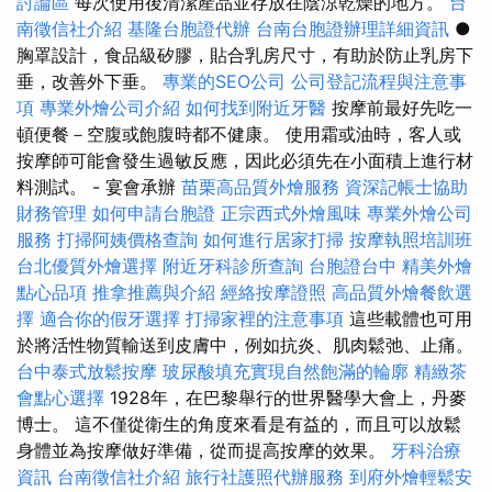
討論區
每次使用後清潔產品並存放在陰涼乾燥的地方。
台
南徵信社介紹
基隆台胞證代辦
台南台胞證辦理詳細資訊
●
胸罩設計，食品級矽膠，貼合乳房尺寸，有助於防止乳房下
垂，改善外下垂。
專業的SEO公司
公司登記流程與注意事
項
專業外燴公司介紹
如何找到附近牙醫
按摩前最好先吃一
頓便餐－空腹或飽腹時都不健康。 使用霜或油時，客人或
按摩師可能會發生過敏反應，因此必須先在小面積上進行材
料測試。 - 宴會承辦
苗栗高品質外燴服務
資深記帳士協助
財務管理
如何申請台胞證
正宗西式外燴風味
專業外燴公司
服務
打掃阿姨價格查詢
如何進行居家打掃
按摩執照培訓班
台北優質外燴選擇
附近牙科診所查詢
台胞證台中
精美外燴
點心品項
推拿推薦與介紹
經絡按摩證照
高品質外燴餐飲選
擇
適合你的假牙選擇
打掃家裡的注意事項
這些載體也可用
於將活性物質輸送到皮膚中，例如抗炎、肌肉鬆弛、止痛。
台中泰式放鬆按摩
玻尿酸填充實現自然飽滿的輪廓
精緻茶
會點心選擇
1928年，在巴黎舉行的世界醫學大會上，丹麥
博士。 這不僅從衛生的角度來看是有益的，而且可以放鬆
身體並為按摩做好準備，從而提高按摩的效果。
牙科治療
資訊
台南徵信社介紹
旅行社護照代辦服務
到府外燴輕鬆安