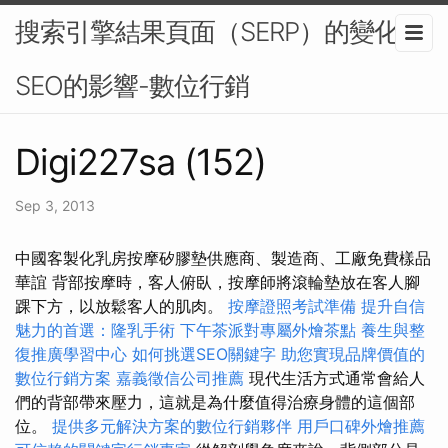
搜索引擎結果頁面（SERP）的變化對
SEO的影響-數位行銷
Digi227sa (152)
Sep 3, 2013
中國客製化乳房按摩矽膠墊供應商、製造商、工廠免費樣品
華誼 背部按摩時，客人俯臥，按摩師將滾輪墊放在客人腳
踝下方，以放鬆客人的肌肉。
按摩證照考試準備
提升自信
魅力的首選：隆乳手術
下午茶派對專屬外燴茶點
養生與整
復推廣學習中心
如何挑選SEO關鍵字
助您實現品牌價值的
數位行銷方案
嘉義徵信公司推薦
現代生活方式通常會給人
們的背部帶來壓力，這就是為什麼值得治療身體的這個部
位。
提供多元解決方案的數位行銷夥伴
用戶口碑外燴推薦