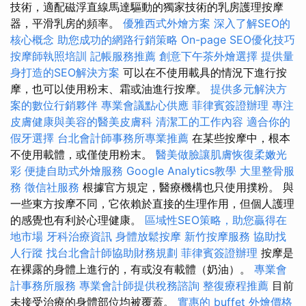
技術，適配磁浮直線馬達驅動的獨家技術的乳房護理按摩
器，平滑乳房的頻率。
優雅西式外燴方案
深入了解SEO的
核心概念
助您成功的網路行銷策略
On-page SEO優化技巧
按摩師執照培訓
記帳服務推薦
創意下午茶外燴選擇
提供量
身打造的SEO解決方案
可以在不使用載具的情況下進行按
摩，也可以使用粉末、霜或油進行按摩。
提供多元解決方
案的數位行銷夥伴
專業會議點心供應
菲律賓簽證辦理
專注
皮膚健康與美容的醫美皮膚科
清潔工的工作內容
適合你的
假牙選擇
台北會計師事務所專業推薦
在某些按摩中，根本
不使用載體，或僅使用粉末。
醫美做臉讓肌膚恢復柔嫩光
彩
便捷自助式外燴服務
Google Analytics教學
大里整骨服
務
徵信社服務
根據官方規定，醫療機構也只使用撲粉。 與
一些東方按摩不同，它依賴於直接的生理作用，但個人護理
的感覺也有利於心理健康。
區域性SEO策略，助您贏得在
地市場
牙科治療資訊
身體放鬆按摩
新竹按摩服務
協助找
人行蹤
找台北會計師協助財務規劃
菲律賓簽證辦理
按摩是
在裸露的身體上進行的，有或沒有載體（奶油）。
專業會
計事務所服務
專業會計師提供稅務諮詢
整復療程推薦
目前
未接受治療的身體部位均被覆蓋。
實惠的 buffet 外燴價格