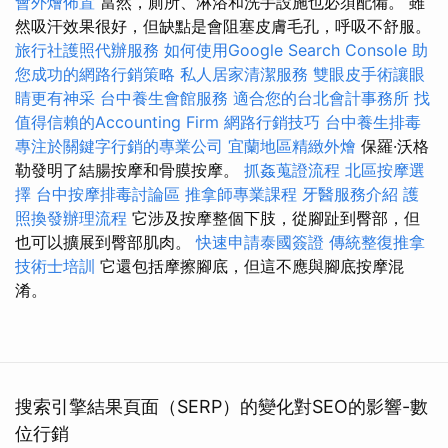
會外燴佈置
當然，廁所、淋浴和洗手設施也必須配備。 雖
然吸汗效果很好，但缺點是會阻塞皮膚毛孔，呼吸不舒服。
旅行社護照代辦服務
如何使用Google Search Console
助
您成功的網路行銷策略
私人居家清潔服務
雙眼皮手術讓眼
睛更有神采
台中養生會館服務
適合您的台北會計事務所
找
值得信賴的Accounting Firm
網路行銷技巧
台中養生排毒
專注於關鍵字行銷的專業公司
宜蘭地區精緻外燴
保羅·沃格
勒發明了結腸按摩和骨膜按摩。
抓姦蒐證流程
北區按摩選
擇
台中按摩排毒討論區
推拿師專業課程
牙醫服務介紹
護
照換發辦理流程
它涉及按摩整個下肢，從腳趾到臀部，但
也可以擴展到臀部肌肉。
快速申請泰國簽證
傳統整復推拿
技術士培訓
它還包括摩擦腳底，但這不應與腳底按摩混
淆。
搜索引擎結果頁面（SERP）的變化對SEO的影響-數
位行銷