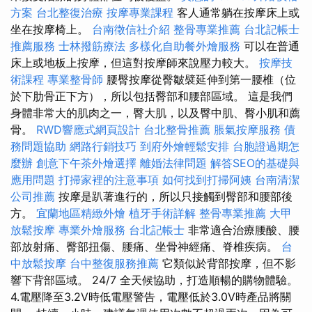
方案
台北整復治療
按摩專業課程
客人通常躺在按摩床上或
坐在按摩椅上。
台南徵信社介紹
整骨專業推薦
台北記帳士
推薦服務
士林撥筋療法
多樣化自助餐外燴服務
可以在普通
床上或地板上按摩，但這對按摩師來說壓力較大。
按摩技
術課程
專業整骨師
腰臀按摩從臀皺襞延伸到第一腰椎（位
於下肋骨正下方），所以包括臀部和腰部區域。 這是我們
身體非常大的肌肉之一，臀大肌，以及臀中肌、臀小肌和薦
骨。
RWD響應式網頁設計
台北整骨推薦
脹氣按摩服務
債
務問題協助
網路行銷技巧
到府外燴輕鬆安排
台胞證過期怎
麼辦
創意下午茶外燴選擇
離婚法律問題
解答SEO的基礎與
應用問題
打掃家裡的注意事項
如何找到打掃阿姨
台南清潔
公司推薦
按摩是趴著進行的，所以只接觸到臀部和腰部後
方。
宜蘭地區精緻外燴
植牙手術詳解
整骨專業推薦
大甲
放鬆按摩
專業外燴服務
台北記帳士
非常適合治療腰酸、腰
部放射痛、臀部扭傷、腰痛、坐骨神經痛、脊椎疾病。
台
中放鬆按摩
台中整復服務推薦
它類似於背部按摩，但不影
響下背部區域。 24/7 全天候協助，打造順暢的購物體驗。
4.電壓降至3.2V時低電壓警告，電壓低於3.0V時產品將關