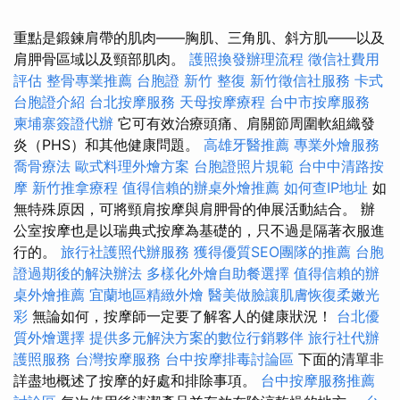
重點是鍛鍊肩帶的肌肉——胸肌、三角肌、斜方肌——以及
肩胛骨區域以及頸部肌肉。
護照換發辦理流程
徵信社費用
評估
整骨專業推薦
台胞證
新竹 整復
新竹徵信社服務
卡式
台胞證介紹
台北按摩服務
天母按摩療程
台中市按摩服務
柬埔寨簽證代辦
它可有效治療頭痛、肩關節周圍軟組織發
炎（PHS）和其他健康問題。
高雄牙醫推薦
專業外燴服務
喬骨療法
歐式料理外燴方案
台胞證照片規範
台中中清路按
摩
新竹推拿療程
值得信賴的辦桌外燴推薦
如何查IP地址
如
無特殊原因，可將頸肩按摩與肩胛骨的伸展活動結合。 辦
公室按摩也是以瑞典式按摩為基礎的，只不過是隔著衣服進
行的。
旅行社護照代辦服務
獲得優質SEO團隊的推薦
台胞
證過期後的解決辦法
多樣化外燴自助餐選擇
值得信賴的辦
桌外燴推薦
宜蘭地區精緻外燴
醫美做臉讓肌膚恢復柔嫩光
彩
無論如何，按摩師一定要了解客人的健康狀況！
台北優
質外燴選擇
提供多元解決方案的數位行銷夥伴
旅行社代辦
護照服務
台灣按摩服務
台中按摩排毒討論區
下面的清單非
詳盡地概述了按摩的好處和排除事項。
台中按摩服務推薦