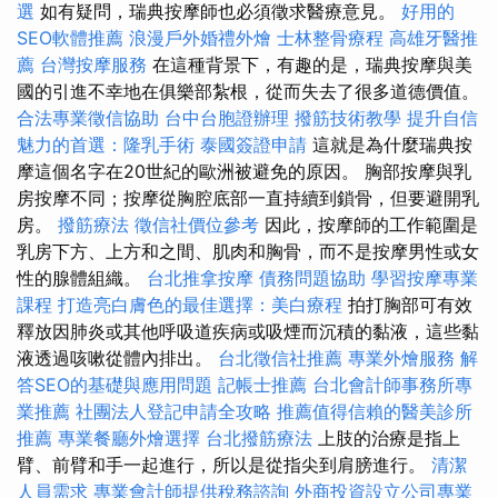
選
如有疑問，瑞典按摩師也必須徵求醫療意見。
好用的
SEO軟體推薦
浪漫戶外婚禮外燴
士林整骨療程
高雄牙醫推
薦
台灣按摩服務
在這種背景下，有趣的是，瑞典按摩與美
國的引進不幸地在俱樂部紮根，從而失去了很多道德價值。
合法專業徵信協助
台中台胞證辦理
撥筋技術教學
提升自信
魅力的首選：隆乳手術
泰國簽證申請
這就是為什麼瑞典按
摩這個名字在20世紀的歐洲被避免的原因。 胸部按摩與乳
房按摩不同；按摩從胸腔底部一直持續到鎖骨，但要避開乳
房。
撥筋療法
徵信社價位參考
因此，按摩師的工作範圍是
乳房下方、上方和之間、肌肉和胸骨，而不是按摩男性或女
性的腺體組織。
台北推拿按摩
債務問題協助
學習按摩專業
課程
打造亮白膚色的最佳選擇：美白療程
拍打胸部可有效
釋放因肺炎或其他呼吸道疾病或吸煙而沉積的黏液，這些黏
液透過咳嗽從體內排出。
台北徵信社推薦
專業外燴服務
解
答SEO的基礎與應用問題
記帳士推薦
台北會計師事務所專
業推薦
社團法人登記申請全攻略
推薦值得信賴的醫美診所
推薦
專業餐廳外燴選擇
台北撥筋療法
上肢的治療是指上
臂、前臂和手一起進行，所以是從指尖到肩膀進行。
清潔
人員需求
專業會計師提供稅務諮詢
外商投資設立公司專業