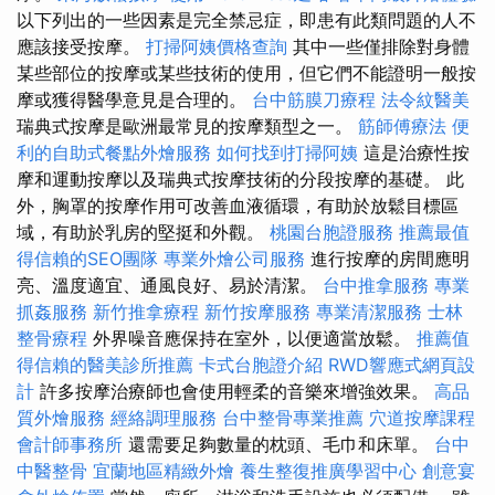
以下列出的一些因素是完全禁忌症，即患有此類問題的人不
應該接受按摩。
打掃阿姨價格查詢
其中一些僅排除對身體
某些部位的按摩或某些技術的使用，但它們不能證明一般按
摩或獲得醫學意見是合理的。
台中筋膜刀療程
法令紋醫美
瑞典式按摩是歐洲最常見的按摩類型之一。
筋師傅療法
便
利的自助式餐點外燴服務
如何找到打掃阿姨
這是治療性按
摩和運動按摩以及瑞典式按摩技術的分段按摩的基礎。 此
外，胸罩的按摩作用可改善血液循環，有助於放鬆目標區
域，有助於乳房的堅挺和外觀。
桃園台胞證服務
推薦最值
得信賴的SEO團隊
專業外燴公司服務
進行按摩的房間應明
亮、溫度適宜、通風良好、易於清潔。
台中推拿服務
專業
抓姦服務
新竹推拿療程
新竹按摩服務
專業清潔服務
士林
整骨療程
外界噪音應保持在室外，以便適當放鬆。
推薦值
得信賴的醫美診所推薦
卡式台胞證介紹
RWD響應式網頁設
計
許多按摩治療師也會使用輕柔的音樂來增強效果。
高品
質外燴服務
經絡調理服務
台中整骨專業推薦
穴道按摩課程
會計師事務所
還需要足夠數量的枕頭、毛巾和床單。
台中
中醫整骨
宜蘭地區精緻外燴
養生整復推廣學習中心
創意宴