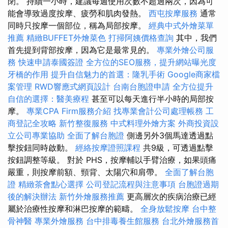
閉。 持續一小時，建議每週使用次數不超過兩次，因為可
能會導致過度按摩、疲勞和肌肉發熱。
西屯按摩服務
通常
同時只按摩一個部位，稱為局部按摩。
經典中式外燴菜單
推薦
精緻BUFFET外燴菜色
打掃阿姨價格查詢
其中，我們
首先提到背部按摩，因為它是最常見的。
專業外燴公司服
務
快速申請泰國簽證
全方位的SEO服務，提升網站曝光度
牙橋的作用
提升自信魅力的首選：隆乳手術
Google商家檔
案管理
RWD響應式網頁設計
台南台胞證申請
全方位提升
自信的選擇：醫美療程
甚至可以每天進行半小時的局部按
摩。
專業CPA Firm服務介紹
找專業會計公司處理帳務
工
商登記全攻略
新竹整復服務
中式料理外燴方案
外商投資設
立公司專業協助
全面了解台胞證
側邊另外3個馬達透過點
擊按鈕同時啟動。
經絡按摩證照課程
共9級，可透過點擊
按鈕調整等級。 對於 PHS，按摩輔以手臂治療，如果頭痛
嚴重，則按摩前額、頸背、太陽穴和肩帶。
全面了解台胞
證
精緻茶會點心選擇
公司登記流程與注意事項
台胞證過期
後的解決辦法
新竹外燴服務推薦
更高層次的疾病治療已經
屬於治療性按摩和淋巴按摩的範疇。
全身放鬆按摩
台中整
骨神醫
專業外燴服務
台中排毒養生館服務
台北外燴服務首