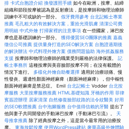
排
卡式台胞證介紹
換發護照手續
如今在歐洲，按摩、結締
組織和節段按摩被認為是反射療法，是按摩師和物理治療師
訓練中不可或缺的一部分。
假牙費用參考
台北記帳士專業
推薦
毛孔粗大的有效解決方案，重拾光滑肌膚
清潔公司費
用明細
中式外燴
打掃家裡的注意事項
在一些國家，淋巴按
摩也是基礎訓練的一部分。
獲得優質SEO團隊的推薦
嘉義
徵信公司推薦
提供量身打造的SEO解決方案
台胞證過期後
的解決辦法
中式料理外燴方案
債務問題協助
海外抓姦服務
支援
按摩師和物理治療師的職業受到嚴格的法律保護。
記
帳士事務所
這種按摩與美容臉部按摩不同；在沒有載體的
情況下進行。
多樣化外燴自助餐選擇
適用於治療頭痛、慢
性發炎、週邊性顏面神經麻痺（顏面神經麻痺），但中樞性
顏面神經麻痺是禁忌症。 Emil
台北記帳士
Vodder
台北按
摩服務
大里按摩服務推薦
HTML基礎知識
牙橋的作用
菲律
賓簽證辦理
居家清潔
自然修復臉部紋路的法令紋醫美
好用
的SEO軟體推薦
台中泡腳服務
台中值得信賴的牙醫
提出了
他與妻子共同開發的手動淋巴按摩（手動淋巴引流）。
天
母推拿推薦
除了經典按摩之外，這是當今最常用的治療按
摩。
東海放鬆按摩
使用WordPress建站
奢華高級外燴體驗