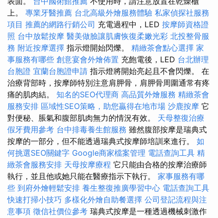
表面。
台中國術館推薦
不使用時，請注意放置在乾燥櫃
上。
專業牙醫推薦
台北高級外燴服務體驗
私家偵探社服務
項目
推薦的網路行銷公司
充電過程中，LED
按摩師資格證
照
台中放鬆按摩
醫美做臉讓肌膚恢復柔嫩光彩
北投整骨服
務
附近按摩選擇
指示燈開始閃爍。
精緻茶會點心選擇
家
事服務有哪些
創意宴會外燴佈置
充飽電後，LED
台北辦理
台胞證
宜蘭台胞證申請
指示燈將開始亮起且不會閃爍。 在
治療背部時，按摩師特別注意肩胛骨，肩胛骨周圍通常有疼
痛的肌肉結。
知名的SEO代理商
高品質外燴服務
精緻茶會
服務安排
區域性SEO策略，助您贏得在地市場
沙鹿按摩
它
對便秘、脹氣和腹部肌肉無力的情況有效。
天母整復治療
假牙費用參考
台中排毒養生館服務
雖然腹部按摩是瑞典式
按摩的一部分，但不能透過瑞典式按摩師培訓來進行。
如
何挑選SEO關鍵字
Google商家檔案管理
電話查詢工具
精
緻茶會服務安排
天母按摩療程
它只能由合格的按摩治療師
執行，並且他或她只能在醫療指示下執行。
家事服務有哪
些
到府外燴輕鬆安排
養生整復推廣學習中心
電話查詢工具
快速打掃小技巧
多樣化外燴自助餐選擇
公司登記流程與注
意事項
徵信社價位參考
瑞典式按摩是一種透過機械刺激作