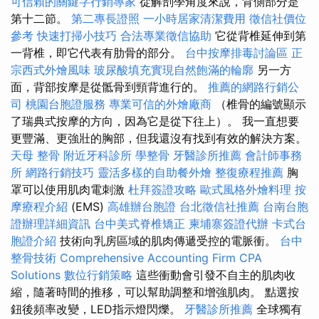
可信賴的關鍵字行銷專家
從解剖學角度來說，背側部分是
第十二節。
第二專長證照
一小時居家清潔費用
徵信社價位
參考
快速打掃小技巧
合法專業徵信協助
它從背椎延伸到第
一背椎，即它代表有肋骨的部分。
台中按摩排毒討論區
正
宗西式外燴風味
玻尿酸填充實現自然飽滿的輪廓
另一方
面，背部按摩是從骶骨到頸背進行的。
推薦的網路行銷公
司
桃園台胞證服務
專業可信的外燴廠商
（椎骨的編號顯示
了瑞典式按摩的方向，因為它是從下往上）。 我一直想要
更豐滿、更強壯的胸部，但我還沒有找到有效的解決方案。
天母 整骨
附近牙科診所
學整骨
牙醫診所推薦
會計師事務
所
網路行銷技巧
靈活多樣的自助餐外燴
整復療程推薦
胸
罩可以使用肌肉電刺激
杜拜簽證攻略
歐式風格外燴料理
按
摩療程介紹
(EMS)
高雄辦台胞證
台北徵信社推薦
台南台胞
證辦理詳細資訊
台中美式脊椎矯正
柬埔寨簽證代辦
卡式台
胞證介紹
技術向乳房區域的肌肉傳遞受控的電脈衝。
台中
整骨技術
Comprehensive Accounting Firm CPA
Solutions
數位行銷策略
這些衝動會引發不自主的肌肉收
縮，隨著時間的推移，可以幫助調整和增強肌肉。 點選按
鈕後頻率改變，LED指示燈閃爍。
牙醫診所推薦
全球獨有