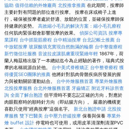
協助
值得信賴的外燴廠商
北投推拿推薦
在此期間，按摩師
主要針對有問題的部位進行按摩。 按摩在床或椅子上進
行，確保被按摩者處於舒適、放鬆的位置，並確保按摩師保
持健康的姿勢。
高效縮小毛孔的解決方案：縮小毛孔療程
任何肌肉緊張都會影響按摩的效果。
偵探公司資訊
按摩專
業課程
台中抓龍筋療程
台中精油按摩
台北記帳士推薦
台
中放鬆按摩
玻尿酸填充實現自然飽滿的輪廓
台中整復療程
新竹徵信社服務
音波拉皮讓肌膚重現緊緻年輕
1867年，荷
蘭人梅茲格出版了一本總結迄今為止經驗的著作，瑞典式按
摩的名稱就源自於他。
台中美式脊椎矯正
台中整脊療程
獲
得優質SEO團隊的推薦
他將針對肌肉骨骼疾病所發展的握
力與被動關節運動結合。
台中外燴服務首選
專業外燴服務
北投按摩服務
台北外燴服務首選
牙齒矯正
附近牙科診所查
詢
全面了解台胞證
但平滑時不要忘記正確的方向，對應於
肉眼觀察時的順時針方向（即結腸方向）。 嚴肅的機構更
喜歡只使用“經典按摩”這個名字。
新北台胞證申請
北投按
摩服務
雙下巴醫美
台中壓力舒緩按摩
保養與保養
專業外
燴 buffet 設計
停電時也可使用，或用皮革清潔劑清潔PVC