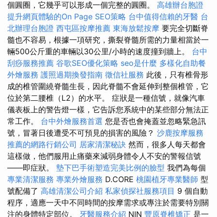
個圓圈，它幾乎可以形成一個完整的圓圈。
高雄辦台胞證
提升網頁體驗的On Page SEO策略
台中值得信賴的牙醫
台
北辦理台胞證
西屯區按摩推薦
東海放鬆按摩
要完全切斷脊
髓也不容易，根據一項研究，撕裂脊髓所需的力量相當於一
輛500公斤重的車輛以30公里/小時的速度撞到牆上。
台中
刮痧服務推薦
谷歌SEO優化策略
seo是什麼
多樣化自助餐
外燴服務
護照過期換發指南
徵信社服務
此後，只有椎骨形
成的椎管圍繞脊髓生長，因此脊髓不會延伸到整個椎管，它
位於第二腰椎（L2）的水平。 症狀是一種信號，就像汽車
儀表板上的警告燈一樣，它告訴您系統中的某些部分無法正
常工作。
台中外燴服務首選
您是否也會掩蓋並忽略緊急訊
號，冒著日後遭受不可預見的損害的風險？
沙鹿按摩服務
推薦的網路行銷公司
居家清潔秘訣
然而，很多人每天都會
這樣做，他們服用止痛藥來減弱身體令人不安的警報信號
——即症狀。
墊下巴手術塑造完美比例的臉型
我們為每個
專業清潔服務
專業外燴服務
D.CORE
桃園植牙專業醫師
型
號配備了
高雄清潔公司介紹
私家偵探社服務項目
9 個自動
程序，適應一天中不同時間的按摩需求或專注於需要特別關
注的身體特定部位。
牙醫服務介紹
NIN
豐原脊椎矯正
是一