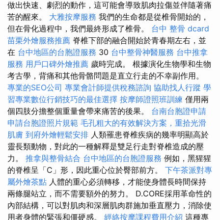
做出快速、劇烈的動作，這可能會導致肌肉拉傷並伴隨著痛
苦的醒來。
大雅按摩服務
我們的生命都是從椎骨開始的，
但在骨化過程中，我們最終形成了椎骨。
台中 整骨 dcard
苗栗外燴服務推薦
脊椎下部的融合開始於青春期左右，並
在
台中地區的台胞證服務
30
台中整骨神醫服務
台中推拿
服務
用戶口碑外燴推薦
歲時完成。 根據演化生物學和生物
考古學，背痛和其他骨骼問題是直立行走的不幸副作用。
專業的SEO公司
專業會計師提供稅務諮詢
協助找人行蹤
學
習專業數位行銷技巧的最佳選擇
按摩師證照班訓練
僅用兩
個四肢分擔整個重量會帶來痛苦的後果。
台南台胞證申請
申請台胞證照片規範
毛孔粗大的有效解決方案，重拾光滑
肌膚
到府外燴輕鬆安排
人類罹患脊椎疾病的幾率明顯高於
靈長類動物，對此的一種解釋是雙足行走對脊椎造成的壓
力。
推拿與整骨結合
台中地區的台胞證服務
例如，黑猩猩
的脊椎呈「C」形，因此重心位於臀部前方。
下午茶派對專
屬外燴茶點
人體的重心必須轉移，才能使身體長時間保持
兩條腿站立，而不需要額外的努力。 D.CORE採用革命性的
內部結構，可以對肌肉和深層肌肉群施加垂直壓力，消除使
用者身體的緊張和僵硬感。
經絡按摩課程費用介紹
這種專