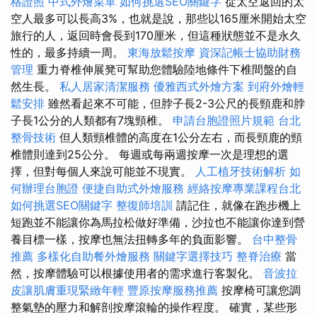
格證照
中式外燴菜單
如何挑選SEO關鍵字
從太空返回的太
空人最多可以長高3%，也就是說，那些以165厘米開始太空
旅行的人，返回時會長到170厘米，但這種狀態並不是永久
性的，最多持續一周。
東海放鬆按摩
資深記帳士協助財務
管理
重力脊椎伸展凳可幫助您體驗陸地條件下椎間盤的自
然生長。
私人居家清潔服務
優雅西式外燴方案
到府外燴輕
鬆安排
雖然看起來不可能，但脖子長2-3公尺的長頸鹿和脖
子長1公分的人類都有7塊頸椎。
申請台胞證照片規範
台北
整骨技術
但人類頸椎體的高度在1公分左右，而長頸鹿的頸
椎體則達到25公分。 每週或每兩週按摩一次是理想的選
擇，但對每個人來說可能並不現實。
人工植牙技術解析
如
何辦理台胞證
便捷自助式外燴服務
經絡按摩專業課程台北
如何挑選SEO關鍵字
整復師培訓
請記住，就像在跑步機上
短跑並不能讓你為馬拉松做好準備，沙拉也不能讓你達到營
養目標一樣，按摩也無法扭轉多年的負面影響。
台中整骨
推薦
多樣化自助餐外燴服務
關鍵字選擇技巧
整脊治療
當
然，按摩體驗可以根據使用者的需求進行客製化。
音波拉
皮讓肌膚重現緊緻年輕
豐原按摩服務推薦
按摩椅可讓您調
整氣墊的壓力和解剖按摩滾輪的操作程度。 確實，某些形