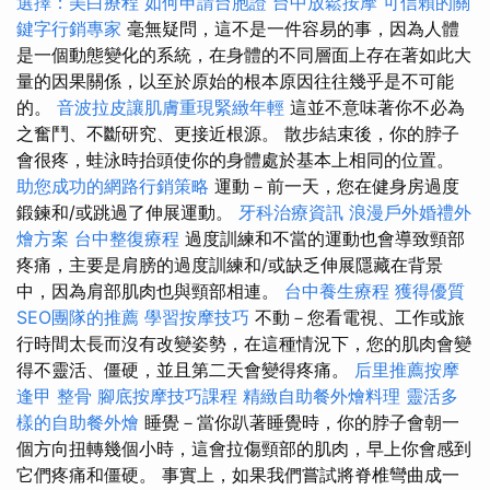
選擇：美白療程
如何申請台胞證
台中放鬆按摩
可信賴的關
鍵字行銷專家
毫無疑問，這不是一件容易的事，因為人體
是一個動態變化的系統，在身體的不同層面上存在著如此大
量的因果關係，以至於原始的根本原因往往幾乎是不可能
的。
音波拉皮讓肌膚重現緊緻年輕
這並不意味著你不必為
之奮鬥、不斷研究、更接近根源。 散步結束後，你的脖子
會很疼，蛙泳時抬頭使你的身體處於基本上相同的位置。
助您成功的網路行銷策略
運動－前一天，您在健身房過度
鍛鍊和/或跳過了伸展運動。
牙科治療資訊
浪漫戶外婚禮外
燴方案
台中整復療程
過度訓練和不當的運動也會導致頸部
疼痛，主要是肩膀的過度訓練和/或缺乏伸展隱藏在背景
中，因為肩部肌肉也與頸部相連。
台中養生療程
獲得優質
SEO團隊的推薦
學習按摩技巧
不動－您看電視、工作或旅
行時間太長而沒有改變姿勢，在這種情況下，您的肌肉會變
得不靈活、僵硬，並且第二天會變得疼痛。
后里推薦按摩
逢甲 整骨
腳底按摩技巧課程
精緻自助餐外燴料理
靈活多
樣的自助餐外燴
睡覺－當你趴著睡覺時，你的脖子會朝一
個方向扭轉幾個小時，這會拉傷頸部的肌肉，早上你會感到
它們疼痛和僵硬。 事實上，如果我們嘗試將脊椎彎曲成一