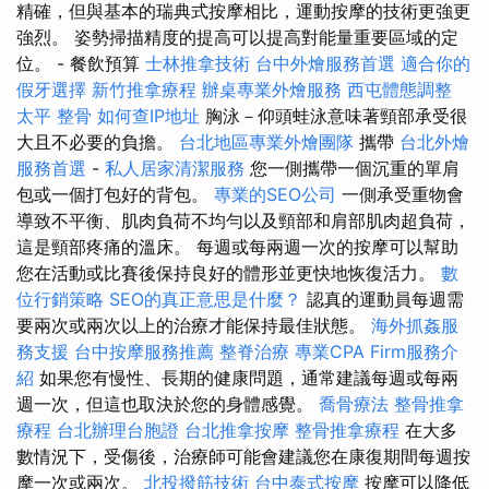
精確，但與基本的瑞典式按摩相比，運動按摩的技術更強更
強烈。 姿勢掃描精度的提高可以提高對能量重要區域的定
位。 - 餐飲預算
士林推拿技術
台中外燴服務首選
適合你的
假牙選擇
新竹推拿療程
辦桌專業外燴服務
西屯體態調整
太平 整骨
如何查IP地址
胸泳－仰頭蛙泳意味著頸部承受很
大且不必要的負擔。
台北地區專業外燴團隊
攜帶
台北外燴
服務首選
-
私人居家清潔服務
您一側攜帶一個沉重的單肩
包或一個打包好的背包。
專業的SEO公司
一側承受重物會
導致不平衡、肌肉負荷不均勻以及頸部和肩部肌肉超負荷，
這是頸部疼痛的溫床。 每週或每兩週一次的按摩可以幫助
您在活動或比賽後保持良好的體形並更快地恢復活力。
數
位行銷策略
SEO的真正意思是什麼？
認真的運動員每週需
要兩次或兩次以上的治療才能保持最佳狀態。
海外抓姦服
務支援
台中按摩服務推薦
整脊治療
專業CPA Firm服務介
紹
如果您有慢性、長期的健康問題，通常建議每週或每兩
週一次，但這也取決於您的身體感覺。
喬骨療法
整骨推拿
療程
台北辦理台胞證
台北推拿按摩
整骨推拿療程
在大多
數情況下，受傷後，治療師可能會建議您在康復期間每週按
摩一次或兩次。
北投撥筋技術
台中泰式按摩
按摩可以降低