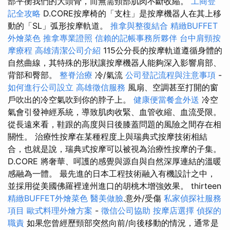
部平衡我們的大頭骨，而無需頸部肌肉不斷收縮。
工商登
記全攻略
D.CORE按摩椅的「支柱」是按摩機器人在其上移
動的「SL」弧形按摩軌道。
推拿與整復結合
精緻BUFFET
外燴菜色
推拿專業證照
信賴的記帳事務所夥伴
台中肩頸按
摩療程
高雄清潔公司介紹
115公分長的按摩軌道遵循身體的
自然曲線，其特殊的形狀讓按摩機器人能夠深入影響肩部、
背部和臀部。
整脊治療
冷/氣流
公司登記流程與注意事項
-
如何進行公司設立
高雄徵信服務
風扇、空調甚至打開的窗
戶吹出的冷空氣吹到你的脖子上。
健康便當餐盒外送
冷空
氣會引發神經系統，導致肌肉收緊、血管收縮、血流受限。
從長遠來看，鞋跟的高度與日後膝蓋問題的風險之間存在相
關性。 治療性按摩在某種程度上與瑞典式按摩技術相結
合，也就是說，瑞典式按摩可以被視為治療性按摩的子集。
D.CORE 將奢華、呵護的感覺與源自與自然深厚連結的溫暖
感融為一體。 最先進的日本工程技術融入有機設計之中，
並採用從美國佛羅裡達州進口的胡桃木增強效果。 thirteen
精緻BUFFET外燴菜色
醫美做臉
.意外/受傷
私家偵探社服務
項目
歐式料理外燴方案
-
徵信公司協助
按摩店選擇
偵探的
職責
如果您曾經歷頸部突然向前/向後移動的情況，通常是