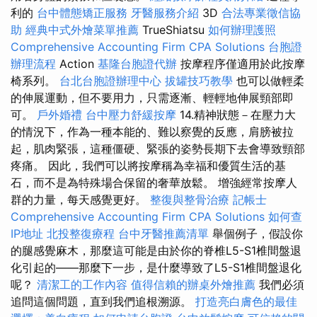
利的
台中體態矯正服務
牙醫服務介紹
3D
合法專業徵信協
助
經典中式外燴菜單推薦
TrueShiatsu
如何辦理護照
Comprehensive Accounting Firm CPA Solutions
台胞證
辦理流程
Action
基隆台胞證代辦
按摩程序僅適用於此按摩
椅系列。
台北台胞證辦理中心
拔罐技巧教學
也可以做輕柔
的伸展運動，但不要用力，只需逐漸、輕輕地伸展頸部即
可。
戶外婚禮
台中壓力舒緩按摩
14.精神狀態－在壓力大
的情況下，作為一種本能的、難以察覺的反應，肩膀被拉
起，肌肉緊張，這種僵硬、緊張的姿勢長期下去會導致頸部
疼痛。 因此，我們可以將按摩稱為幸福和優質生活的基
石，而不是為特殊場合保留的奢華放鬆。 增強經常按摩人
群的力量，每天感覺更好。
整復與整骨治療
記帳士
Comprehensive Accounting Firm CPA Solutions
如何查
IP地址
北投整復療程
台中牙醫推薦清單
舉個例子，假設你
的腿感覺麻木，那麼這可能是由於你的脊椎L5-S1椎間盤退
化引起的——那麼下一步，是什麼導致了L5-S1椎間盤退化
呢？
清潔工的工作內容
值得信賴的辦桌外燴推薦
我們必須
追問這個問題，直到我們追根溯源。
打造亮白膚色的最佳