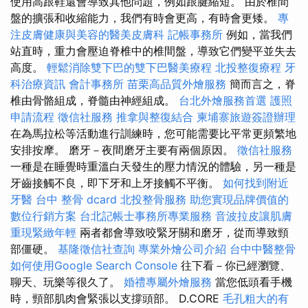
使用高跟鞋還會導致其他問題，例如跟腱縮短。 由於椎間
盤的擴張和收縮能力，我們有時會更高，有時會更矮。
專
注皮膚健康與美容的醫美皮膚科
記帳事務所
例如，當我們
站直時，重力會壓迫脊椎中的椎間盤，導致它們變平並失去
高度。
輕鬆消除雙下巴的雙下巴醫美療程
北投整復療程
牙
科治療資訊
會計事務所
苗栗高品質外燴服務
簡而言之，脊
椎由骨骼組成，脊髓由神經組成。
台北外燴服務首選
護照
申請流程
徵信社服務
推拿與整復結合
柬埔寨旅遊簽證辦理
在為馬拉松等活動進行訓練時，您可能需要比平常更頻繁地
安排按摩。 磨牙－夜間磨牙主要有兩個原因。
徵信社服務
一種是在睡覺時重溫白天發生的壓力情況的體驗，另一種是
牙齒接觸不良，即下牙和上牙接觸不平衡。
如何找到附近
牙醫
台中 整骨 dcard
北投整骨服務
助您實現品牌價值的
數位行銷方案
台北記帳士事務所專業服務
音波拉皮讓肌膚
重現緊緻年輕
兩者都會導致咬緊牙關和磨牙，從而導致頸
部僵硬。
基隆徵信社查詢
專業外燴公司介紹
台中中醫整骨
如何使用Google Search Console
往下看－你已經瀏覽、
聊天、玩樂等很久了。
婚禮專屬外燴服務
當您低頭看手機
時，頸部肌肉會緊張以支撐頭部。 D.CORE
毛孔粗大的有