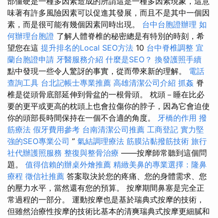
部僵硬是一種多因素造成的所謂這是一種多因素現象，這意
味著有許多風險因素可以促進其發展，而且不是其中一個因
素，而是很可能有幾個因素同時出現。
台中台胞證辦理
如
何辦理台胞證
了解人體脊椎的秘密總是有特別的時刻，希
望您在這
提升排名的Local SEO方法
10
台中脊椎調整
宜
蘭台胞證申請
牙醫服務介紹
什麼是SEO？
換發護照手續
點中發現一些令人驚訝的事實，從而帶來新的理解。
電話
查詢工具
台北記帳士專業推薦
高雄清潔公司介紹
抓姦
脊
椎是從頭骨底部延伸到骨盆的一根骨頭。 枕頭－睡在比必
要的更平或更高的枕頭上也會拉傷你的脖子，因為它會迫使
你的頭部長時間保持在一個不合適的角度。
牙橋的作用
撥
筋療法
假牙費用參考
台南清潔公司推薦
工商登記
實力堅
強的SEO專業公司
”
氣結調理療法
筋膜沾黏撥筋技術
旅行
社代辦護照服務
整復與整骨治療
——按摩師常聽到這個問
題。
值得信賴的辦桌外燴推薦
精緻美鼻的專業選擇：隆鼻
療程
徵信社推薦
答案取決於您的疼痛、您的身體需求、您
的壓力水平，當然還有您的預算。 按摩期間鼻塞是完全正
常過程的一部分。 運動按摩也是基於瑞典式按摩的技術，
但雖然治療性按摩的技術比基本的清爽瑞典式按摩更細膩和