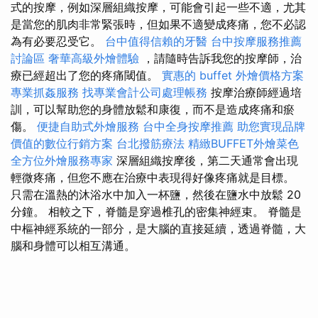
式的按摩，例如深層組織按摩，可能會引起一些不適，尤其
是當您的肌肉非常緊張時，但如果不適變成疼痛，您不必認
為有必要忍受它。
台中值得信賴的牙醫
台中按摩服務推薦
討論區
奢華高級外燴體驗
，請隨時告訴我您的按摩師，治
療已經超出了您的疼痛閾值。
實惠的 buffet 外燴價格方案
專業抓姦服務
找專業會計公司處理帳務
按摩治療師經過培
訓，可以幫助您的身體放鬆和康復，而不是造成疼痛和瘀
傷。
便捷自助式外燴服務
台中全身按摩推薦
助您實現品牌
價值的數位行銷方案
台北撥筋療法
精緻BUFFET外燴菜色
全方位外燴服務專家
深層組織按摩後，第二天通常會出現
輕微疼痛，但您不應在治療中表現得好像疼痛就是目標。
只需在溫熱的沐浴水中加入一杯鹽，然後在鹽水中放鬆 20
分鐘。 相較之下，脊髓是穿過椎孔的密集神經束。 脊髓是
中樞神經系統的一部分，是大腦的直接延續，透過脊髓，大
腦和身體可以相互溝通。