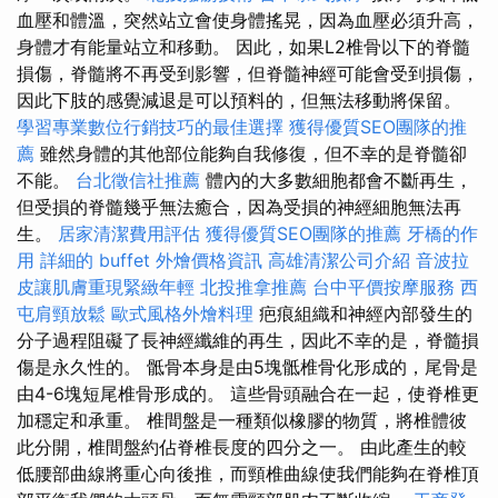
血壓和體溫，突然站立會使身體搖晃，因為血壓必須升高，
身體才有能量站立和移動。 因此，如果L2椎骨以下的脊髓
損傷，脊髓將不再受到影響，但脊髓神經可能會受到損傷，
因此下肢的感覺減退是可以預料的，但無法移動將保留。
學習專業數位行銷技巧的最佳選擇
獲得優質SEO團隊的推
薦
雖然身體的其他部位能夠自我修復，但不幸的是脊髓卻
不能。
台北徵信社推薦
體內的大多數細胞都會不斷再生，
但受損的脊髓幾乎無法癒合，因為受損的神經細胞無法再
生。
居家清潔費用評估
獲得優質SEO團隊的推薦
牙橋的作
用
詳細的 buffet 外燴價格資訊
高雄清潔公司介紹
音波拉
皮讓肌膚重現緊緻年輕
北投推拿推薦
台中平價按摩服務
西
屯肩頸放鬆
歐式風格外燴料理
疤痕組織和神經內部發生的
分子過程阻礙了長神經纖維的再生，因此不幸的是，脊髓損
傷是永久性的。 骶骨本身是由5塊骶椎骨化形成的，尾骨是
由4-6塊短尾椎骨形成的。 這些骨頭融合在一起，使脊椎更
加穩定和承重。 椎間盤是一種類似橡膠的物質，將椎體彼
此分開，椎間盤約佔脊椎長度的四分之一。 由此產生的較
低腰部曲線將重心向後推，而頸椎曲線使我們能夠在脊椎頂