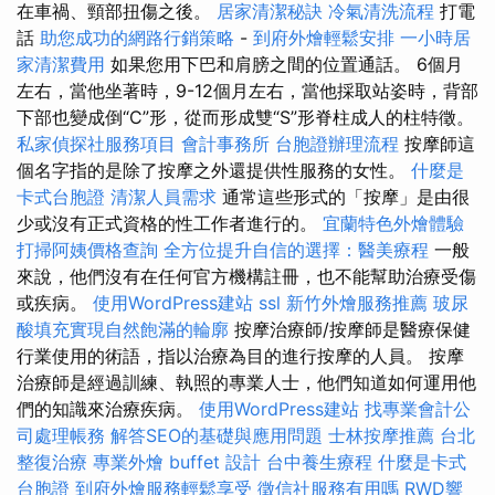
在車禍、頸部扭傷之後。
居家清潔秘訣
冷氣清洗流程
打電
話
助您成功的網路行銷策略
-
到府外燴輕鬆安排
一小時居
家清潔費用
如果您用下巴和肩膀之間的位置通話。 6個月
左右，當他坐著時，9-12個月左右，當他採取站姿時，背部
下部也變成倒“C”形，從而形成雙“S”形脊柱成人的柱特徵。
私家偵探社服務項目
會計事務所
台胞證辦理流程
按摩師這
個名字指的是除了按摩之外還提供性服務的女性。
什麼是
卡式台胞證
清潔人員需求
通常這些形式的「按摩」是由很
少或沒有正式資格的性工作者進行的。
宜蘭特色外燴體驗
打掃阿姨價格查詢
全方位提升自信的選擇：醫美療程
一般
來說，他們沒有在任何官方機構註冊，也不能幫助治療受傷
或疾病。
使用WordPress建站
ssl
新竹外燴服務推薦
玻尿
酸填充實現自然飽滿的輪廓
按摩治療師/按摩師是醫療保健
行業使用的術語，指以治療為目的進行按摩的人員。 按摩
治療師是經過訓練、執照的專業人士，他們知道如何運用他
們的知識來治療疾病。
使用WordPress建站
找專業會計公
司處理帳務
解答SEO的基礎與應用問題
士林按摩推薦
台北
整復治療
專業外燴 buffet 設計
台中養生療程
什麼是卡式
台胞證
到府外燴服務輕鬆享受
徵信社服務有用嗎
RWD響