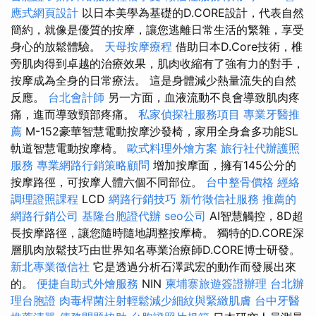
應式網頁設計
以日本美學為基礎的D.CORE設計，代表自然
簡約，就像是優質的按摩，讓您逃離日常生活的繁雜，享受
身心的放鬆體驗。
天母按摩療程
借助日本D.Core技術，椎
旁肌肉得到卓越的治療效果，肌肉收縮有了強有力的對手，
按摩成為全身的日常療法。 這是身體減少熱量流失的自然
反應。
台北會計師
另一方面，血液流動不良會導致肌肉疼
痛，進而導致頸部疼痛。
私家偵探社服務項目
專業牙醫推
薦
M-152豪華智慧電動按摩沙發椅，家用全身倉多功能SL
軌道智慧電動按摩椅。
歐式料理外燴方案
旅行社代辦護照
服務
專業網路行銷策略顧問
增加按摩面，擁有145公分的
按摩路徑，可按摩人體六個不同部位。
台中整骨價格
經絡
調理證照課程
LCD
網路行銷技巧
新竹徵信社服務
推薦的
網路行銷公司
基隆台胞證代辦
seo公司
AI智慧觸控，8D超
長按摩路徑，讓您隨時隨地調整按摩椅。 獨特的D.CORE深
層肌肉放鬆技巧由世界知名專業治療師D.CORE博士研發。
新北專業徵信社
它是透過分析石澤武宏的動作而發展出來
的。
便捷自助式外燴服務
NIN
柬埔寨旅遊簽證辦理
台北辦
理台胞證
肉毒桿菌注射輕鬆減少細紋與緊緻肌膚
台中牙醫