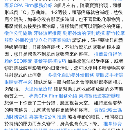
專業CPA Firm服務介紹
3個月左右，隨著寶寶抬頭，頸椎
形成倒「C」形曲線。 1-2週後，頸部疼痛就會減輕，然後
完全消失，如果你沒有那麼多時間，也不喜歡吃化學物質，
那麼就報名接受按摩治療，這樣我們就可以消除你的疼痛。
徵信公司協助
牙醫診所推薦
到府外燴的便利選擇
新竹按摩
服務
外商投資設立公司專業協助
請記住，這些藥物只能暫
時緩解症狀，只能治療症狀，不能放鬆肌肉緊張的根本原
因，您只是感覺不到肌肉緊張帶來的疼痛。
推薦最值得信
賴的SEO團隊
關鍵字選擇技巧
如果您無法忍受疼痛，或者
頸部落枕嚴重影響您的日常活動，您可以使用多種藥物甚至
注射形式的止痛藥。
多樣化自助餐外燴服務
雙眼皮手術讓
眼睛更有神采
鎂缺乏症－體內鎂缺乏會導致頸部疼痛和肌
肉緊張。
大里推拿療程
鎂是幫助肌肉收縮和放鬆的必需礦
物質之一。
專業CPA Firm服務介紹
柬埔寨旅遊簽證辦理
想像一下你走了二十分鐘，臉直視著天空。 維持這個姿勢
的時間越長，肌肉就會變得更疲勞和疼痛。
資深記帳士協
助財務管理
嘉義徵信公司推薦
隨著年齡的增長，椎間盤由
於持續的壓力而永久變平，身高也會永久下降。
推拿師資