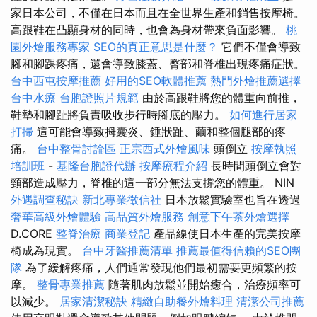
家日本公司，不僅在日本而且在全世界生產和銷售按摩椅。
高跟鞋在凸顯身材的同時，也會為身材帶來負面影響。
桃
園外燴服務專家
SEO的真正意思是什麼？
它們不僅會導致
腳和腳踝疼痛，還會導致膝蓋、臀部和脊椎出現疼痛症狀。
台中西屯按摩推薦
好用的SEO軟體推薦
熱門外燴推薦選擇
台中水療
台胞證照片規範
由於高跟鞋將您的體重向前推，
鞋墊和腳趾將負責吸收步行時腳底的壓力。
如何進行居家
打掃
這可能會導致拇囊炎、錘狀趾、繭和整個腿部的疼
痛。
台中整骨討論區
正宗西式外燴風味
頭倒立
按摩執照
培訓班
-
基隆台胞證代辦
按摩療程介紹
長時間頭倒立會對
頸部造成壓力，脊椎的這一部分無法支撐您的體重。 NIN
外遇調查秘訣
新北專業徵信社
日本放鬆實驗室也旨在透過
奢華高級外燴體驗
高品質外燴服務
創意下午茶外燴選擇
D.CORE
整脊治療
商業登記
產品線使日本生產的完美按摩
椅成為現實。
台中牙醫推薦清單
推薦最值得信賴的SEO團
隊
為了緩解疼痛，人們通常發現他們最初需要更頻繁的按
摩。
整骨專業推薦
隨著肌肉放鬆並開始癒合，治療頻率可
以減少。
居家清潔秘訣
精緻自助餐外燴料理
清潔公司推薦