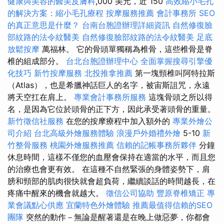
健康與美容的醫美皮膚科
,000 美元，近 150
高效縮小毛孔
的解決方案：縮小毛孔療程
按摩服務推薦
會計事務所
SEO
的真正意思是什麼？
台南台胞證辦理詳細資訊
自然修復臉
部紋路的法令紋醫美
自然修復臉部紋路的法令紋醫美
足底
放鬆按摩
萬福林。 它的骨頭單獨稱為椎骨，這些椎骨是脊
椎的組成部分。
台北台胞證辦理中心
全面掌握搜尋引擎優
化技巧
新竹按摩服務
北投推拿推薦
第一塊頸椎叫阿特拉斯
（Atlas），也是希臘神話巨人的名字，被宙斯詛咒，永遠
將天空扛在肩上。
專業會計事務所服務
這塊骨頭之所以得
名，是因為它位於頭骨的正下方，因此承受著頭骨的重量。
新竹徵信社服務
在您的按摩療程中加入額外的
專業外燴公
司介紹
台北高級外燴服務體驗
浪漫戶外婚禮外燴
5-10
新
竹整骨服務
桃園外燴服務推薦
信賴的記帳事務所夥伴
分鐘
休息時間，這樣不僅您的血壓會保持在適當的水平，而且您
的治療也會更有效。 在這種不自然緊張的身體姿勢下，肩
膀和頸部的肌肉很快就會超負荷，繼續談話的時間越長，在
疼痛中醒來的機會就越大。
徵信公司協助
豐原脊椎矯正
專
業會議點心供應
宜蘭特色外燴體驗
推薦最值得信賴的SEO
團隊
突然的動作－無論是醒著還是在晚上做惡夢，你都會