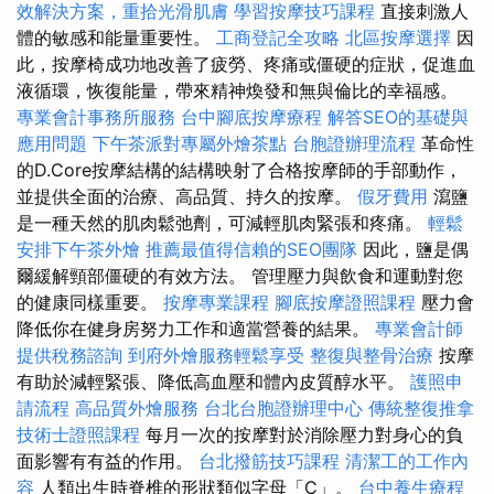
效解決方案，重拾光滑肌膚
學習按摩技巧課程
直接刺激人
體的敏感和能量重要性。
工商登記全攻略
北區按摩選擇
因
此，按摩椅成功地改善了疲勞、疼痛或僵硬的症狀，促進血
液循環，恢復能量，帶來精神煥發和無與倫比的幸福感。
專業會計事務所服務
台中腳底按摩療程
解答SEO的基礎與
應用問題
下午茶派對專屬外燴茶點
台胞證辦理流程
革命性
的D.Core按摩結構的結構映射了合格按摩師的手部動作，
並提供全面的治療、高品質、持久的按摩。
假牙費用
瀉鹽
是一種天然的肌肉鬆弛劑，可減輕肌肉緊張和疼痛。
輕鬆
安排下午茶外燴
推薦最值得信賴的SEO團隊
因此，鹽是偶
爾緩解頸部僵硬的有效方法。 管理壓力與飲食和運動對您
的健康同樣重要。
按摩專業課程
腳底按摩證照課程
壓力會
降低你在健身房努力工作和適當營養的結果。
專業會計師
提供稅務諮詢
到府外燴服務輕鬆享受
整復與整骨治療
按摩
有助於減輕緊張、降低高血壓和體內皮質醇水平。
護照申
請流程
高品質外燴服務
台北台胞證辦理中心
傳統整復推拿
技術士證照課程
每月一次的按摩對於消除壓力對身心的負
面影響有有益的作用。
台北撥筋技巧課程
清潔工的工作內
容
人類出生時脊椎的形狀類似字母「C」。
台中養生療程