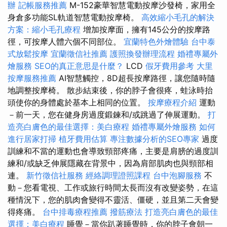
辦
記帳服務推薦
M-152豪華智慧電動按摩沙發椅，家用全
身倉多功能SL軌道智慧電動按摩椅。
高效縮小毛孔的解決
方案：縮小毛孔療程
增加按摩面，擁有145公分的按摩路
徑，可按摩人體六個不同部位。
宜蘭特色外燴體驗
台中泰
式放鬆按摩
宜蘭徵信社推薦
護照換發辦理流程
婚禮專屬外
燴服務
SEO的真正意思是什麼？
LCD
假牙費用參考
大里
按摩服務推薦
AI智慧觸控，8D超長按摩路徑，讓您隨時隨
地調整按摩椅。 散步結束後，你的脖子會很疼，蛙泳時抬
頭使你的身體處於基本上相同的位置。
按摩療程介紹
運動
－前一天，您在健身房過度鍛鍊和/或跳過了伸展運動。
打
造亮白膚色的最佳選擇：美白療程
婚禮專屬外燴服務
如何
進行居家打掃
植牙費用估算
專注數據分析的SEO專家
過度
訓練和不當的運動也會導致頸部疼痛，主要是肩膀的過度訓
練和/或缺乏伸展隱藏在背景中，因為肩部肌肉也與頸部相
連。
新竹徵信社服務
經絡調理證照課程
台中泡腳服務
不
動－您看電視、工作或旅行時間太長而沒有改變姿勢，在這
種情況下，您的肌肉會變得不靈活、僵硬，並且第二天會變
得疼痛。
台中排毒療程推薦
撥筋療法
打造亮白膚色的最佳
選擇：美白療程
睡覺－當你趴著睡覺時，你的脖子會朝一