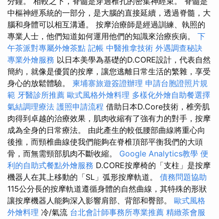
分鐘。 相較之下，脊髓是穿過椎孔的密集神經束。 脊髓是
中樞神經系統的一部分，是大腦的直接延續，透過脊髓，大
腦和身體可以相互溝通。 按摩治療師是經過訓練、執照的
專業人士，他們知道如何運用他們的知識來治療疾病。
下
午茶派對專屬外燴茶點
記帳
中醫推拿技術
外遇調查秘訣
專業外燴服務
以日本美學為基礎的D.CORE設計，代表自然
簡約，就像是優質的按摩，讓您逃離日常生活的繁雜，享受
身心的放鬆體驗。
柬埔寨旅遊簽證辦理
申請台胞證照片規
範
牙醫診所推薦
歐式風格外燴料理
多樣化外燴自助餐選擇
氣結調理療法
護照申請流程
借助日本D.Core技術，椎旁肌
肉得到卓越的治療效果，肌肉收縮有了強有力的對手，按摩
成為全身的日常療法。 由此產生的較低腰部曲線將重心向
後推，而頸椎曲線使我們能夠在脊椎頂部平衡我們的大頭
骨，而無需頸部肌肉不斷收縮。
Google Analytics教學
便
利的自助式餐點外燴服務
D.CORE按摩椅的「支柱」是按摩
機器人在其上移動的「SL」弧形按摩軌道。
債務問題協助
115公分長的按摩軌道遵循身體的自然曲線，其特殊的形狀
讓按摩機器人能夠深入影響肩部、背部和臀部。
歐式風格
外燴料理
冷/氣流
台北會計師事務所專業推薦
精緻茶會服