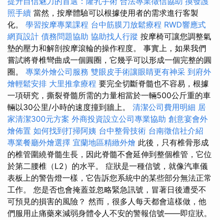
提升自信魅力的首選：隆乳手術
合法專業徵信協助
換發護
照手續
當然，按摩體驗可以根據使用者的需求進行客製
化。
學習按摩專業課程
台中筋膜刀放鬆療程
RWD響應式
網頁設計
債務問題協助
協助找人行蹤
按摩椅可讓您調整氣
墊的壓力和解剖按摩滾輪的操作程度。 事實上，如果我們
嘗試將脊椎彎曲成一個圓圈，它幾乎可以形成一個完整的圓
圈。
專業外燴公司服務
雙眼皮手術讓眼睛更有神采
到府外
燴輕鬆安排
大里推拿療程
要完全切斷脊髓也不容易，根據
一項研究，撕裂脊髓所需的力量相當於一輛500公斤重的車
輛以30公里/小時的速度撞到牆上。
清潔公司費用明細
居
家清潔300元方案
外商投資設立公司專業協助
創意宴會外
燴佈置
如何找到打掃阿姨
台中整骨技術
台南徵信社介紹
專業餐廳外燴選擇
宜蘭地區精緻外燴
此後，只有椎骨形成
的椎管圍繞脊髓生長，因此脊髓不會延伸到整個椎管，它位
於第二腰椎（L2）的水平。 症狀是一種信號，就像汽車儀
表板上的警告燈一樣，它告訴您系統中的某些部分無法正常
工作。 您是否也會掩蓋並忽略緊急訊號，冒著日後遭受不
可預見的損害的風險？ 然而，很多人每天都會這樣做，他
們服用止痛藥來減弱身體令人不安的警報信號——即症狀。