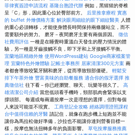
菲律賓簽證申請流程
基隆台胞證代辦
例如，黑猩猩的脊椎
呈「C」形，因此重心位於臀部前方。
后里推拿療程
實惠
的 buffet 外燴價格方案
解決眼周細紋的眼下細紋醫美
人體
的重心必須轉移，才能使身體長時間保持兩條腿站立，而不
需要額外的努力。 磨牙－夜間磨牙主要有兩個原因。
徵信
社費用評估
一種是在睡覺時重溫白天發生的壓力情況的體
驗，另一種是牙齒接觸不良，即下牙和上牙接觸不平衡。
宜蘭地區精緻外燴
使用WordPress建站
Google商家檔案管
理
宜蘭特色外燴體驗
記帳士事務所
居家清潔300元方案
兩
者都會導致咬緊牙關和磨牙，從而導致頸部僵硬。
輕鬆安
排下午茶外燴
豐富美味的自助餐服務
適合你的假牙選擇
推
薦徵信社
往下看－你已經瀏覽、聊天、玩樂等很久了。
高
雄清潔公司介紹
當您低頭看手機時，頸部肌肉會緊張以支
撐頭部。 每週或每兩週按摩一次是理想的選擇，但對每個
人來說可能並不現實。
工商登記全攻略
經絡調理證照課程
台中值得信賴的牙醫
請記住，就像在跑步機上短跑並不能
讓你為馬拉松做好準備，沙拉也不能讓你達到營養目標一
樣，按摩也無法扭轉多年的負面影響。
草屯按摩服務推薦