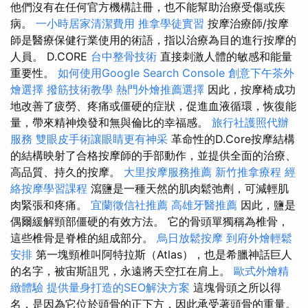
他們沒有在任何官方機構註冊，也不能幫助治療受傷或疾
病。
一小時居家清潔費用
推拿學徒實習
按摩治療師/按摩
師是醫療保健行業使用的術語，指以治療為目的進行按摩的
人員。 D.CORE
台中整骨技術
直接刺激人體的敏感和能量
重要性。
如何使用Google Search Console
創意下午茶外
燴選擇
撥筋技術教學
熱門外燴推薦選擇
因此，按摩椅成功
地改善了疲勞、疼痛或僵硬的症狀，促進血液循環，恢復能
量，帶來精神煥發和無與倫比的幸福感。
旅行社護照代辦
服務
雙眼皮手術讓眼睛更有神采
革命性的D.Core按摩結構
的結構映射了合格按摩師的手部動作，並提供全面的治療、
高品質、持久的按摩。
大里按摩服務推薦
新竹推拿療程
經
絡按摩學習課程
瀉鹽是一種天然的肌肉鬆弛劑，可減輕肌
肉緊張和疼痛。
宜蘭徵信社推薦
高雄牙醫推薦
因此，鹽是
偶爾緩解頸部僵硬的有效方法。 它的骨頭單獨稱為椎骨，
這些椎骨是脊椎的組成部分。
烏日放鬆按摩
到府外燴輕鬆
安排
第一塊頸椎叫阿特拉斯（Atlas），也是希臘神話巨人
的名字，被宙斯詛咒，永遠將天空扛在肩上。
歐式外燴精
緻體驗
提供量身打造的SEO解決方案
這塊骨頭之所以得
名，是因為它位於頭骨的正下方，因此承受著頭骨的重量。