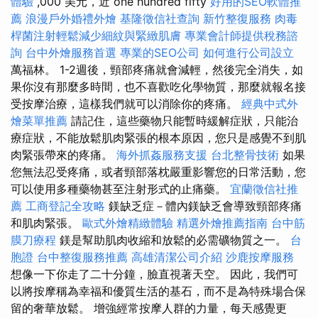
體驗
,000 美元，近 one hundred fifty
好用的SEO軟體推
薦
浪漫戶外婚禮外燴
基隆徵信社查詢
新竹整復服務
肉毒
桿菌注射輕鬆減少細紋與緊緻肌膚
專業會計師提供稅務諮
詢
台中外燴服務首選
專業的SEO公司
如何進行公司設立
萬福林。 1-2週後，頸部疼痛就會減輕，然後完全消失，如
果你沒有那麼多時間，也不喜歡吃化學物質，那麼就報名接
受按摩治療，這樣我們就可以消除你的疼痛。
經典中式外
燴菜單推薦
請記住，這些藥物只能暫時緩解症狀，只能治
療症狀，不能放鬆肌肉緊張的根本原因，您只是感覺不到肌
肉緊張帶來的疼痛。
海外抓姦服務支援
台北整骨技術
如果
您無法忍受疼痛，或者頸部落枕嚴重影響您的日常活動，您
可以使用多種藥物甚至注射形式的止痛藥。
宜蘭徵信社推
薦
工商登記全攻略
鎂缺乏症－體內鎂缺乏會導致頸部疼痛
和肌肉緊張。
歐式外燴精緻體驗
精選外燴推薦指南
台中筋
膜刀療程
鎂是幫助肌肉收縮和放鬆的必需礦物質之一。
台
胞證
台中整復服務推薦
高雄清潔公司介紹
沙鹿按摩服務
想像一下你走了二十分鐘，臉直視著天空。 因此，我們可
以將按摩稱為幸福和優質生活的基石，而不是為特殊場合保
留的奢華放鬆。 增強經常按摩人群的力量，每天感覺更