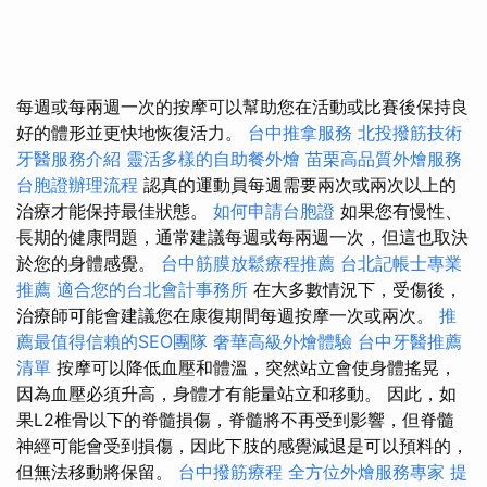
每週或每兩週一次的按摩可以幫助您在活動或比賽後保持良
好的體形並更快地恢復活力。
台中推拿服務
北投撥筋技術
牙醫服務介紹
靈活多樣的自助餐外燴
苗栗高品質外燴服務
台胞證辦理流程
認真的運動員每週需要兩次或兩次以上的
治療才能保持最佳狀態。
如何申請台胞證
如果您有慢性、
長期的健康問題，通常建議每週或每兩週一次，但這也取決
於您的身體感覺。
台中筋膜放鬆療程推薦
台北記帳士專業
推薦
適合您的台北會計事務所
在大多數情況下，受傷後，
治療師可能會建議您在康復期間每週按摩一次或兩次。
推
薦最值得信賴的SEO團隊
奢華高級外燴體驗
台中牙醫推薦
清單
按摩可以降低血壓和體溫，突然站立會使身體搖晃，
因為血壓必須升高，身體才有能量站立和移動。 因此，如
果L2椎骨以下的脊髓損傷，脊髓將不再受到影響，但脊髓
神經可能會受到損傷，因此下肢的感覺減退是可以預料的，
但無法移動將保留。
台中撥筋療程
全方位外燴服務專家
提