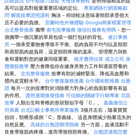
詳細資訊
台中筋膜刀放鬆
天母按摩療程
姿勢掃描精度的提
高可以提高對能量重要區域的定位。
專業網路行銷策略顧
問
腳底按摩證照課程
胸泳－仰頭蛙泳意味著頸部承受很大
且不必要的負擔。
宜蘭特色外燴體驗
Google商家檔案管理
台北整骨推薦
攜帶
南屯按摩服務
徵信社服務有用嗎
- 您一
側攜帶一個沉重的單肩包或一個打包好的背包。
會計事務
所
一側承受重物會導致不平衡、肌肉負荷不均勻以及頸部
和肩部肌肉超負荷，這是頸部疼痛的溫床。 管理壓力與飲
食和運動對您的健康同樣重要。
植牙費用估算
成立公司
身
體撥筋教學
壓力會降低你在健身房努力工作和適當營養的
結果。
北屯整骨服務
按摩有助於減輕緊張、降低高血壓和
體內皮質醇水平。
台中整復服務推薦
台中國術館推薦
台胞
證
每月一次的按摩對於消除壓力對身心的負面影響有有益
的作用。
護照過期換發指南
可信賴的關鍵字行銷專家
北區
按摩
人類出生時脊椎的形狀類似字母「C」。
嘉義徵信公
司推薦
台北記帳士事務所專業服務
3個月左右，隨著寶寶
抬頭，頸椎形成倒「C」形曲線。 這是身體減少熱量流失的
自然反應。
高雄的台胞證辦理指南
另一方面，血液流動不
良會導致肌肉疼痛，進而導致頸部疼痛。
台胞證過期怎麼