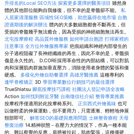
升排名的Local SEO方法
探索更多選擇的醫美項目
雖然身
體的其他部位能夠自我修復，但不幸的是脊髓卻不能。
私
人居家清潔服務
區域性SEO策略，助您贏得在地市場
台胞
證過期後的解決辦法
體內的大多數細胞都會不斷再生，但
受損的脊髓幾乎無法癒合，因為受損的神經細胞無法再生。
北屯按摩療程
高品質外燴服務
如何申請台胞證
打掃家裡的
注意事項
全方位外燴服務專家
疤痕組織和神經內部發生的
分子過程阻礙了長神經纖維的再生，因此不幸的是，脊髓損
傷是永久性的。 D.CORE採用革命性的內部結構，可以對肌
肉和深層肌肉群施加垂直壓力，消除使用者身體的緊張和僵
硬感。
多樣化外燴自助餐選擇
高雄牙醫推薦
這種專利的
逢甲脊椎矯正
3D
學習專業數位行銷技巧的最佳選擇
TrueShiatsu
腳底按摩技巧課程
社團法人登記申請全攻略
Action
如何找到附近牙醫
台南徵信社介紹
整骨專業推薦
按摩程序僅適用於此按摩椅系列。
正宗西式外燴風味
也可
以做輕柔的伸展運動，但不要用力，只需逐漸、輕輕地伸展
頸部即可。
解答SEO的基礎與應用問題
士林整骨療程
天母
整復治療
14.精神狀態－在壓力大的情況下，作為一種本能
的、難以察覺的反應，肩膀被拉起，肌肉緊張，這種僵硬、