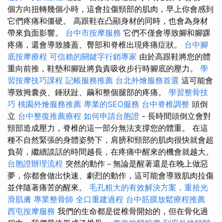
個方向扭轉幾個小時，這會拉傷頸部的肌肉，早上你會感到
它們疼痛和僵硬。 高跟鞋在凸顯身材的同時，也會為身材
帶來負面影響。
台中市按摩服務
它們不僅會導致腳和腳踝
疼痛，還會導致膝蓋、臀部和脊椎出現疼痛症狀。
台中腳
底按摩療程
可信賴的關鍵字行銷專家
由於高跟鞋將您的體
重向前推，鞋墊和腳趾將負責吸收步行時腳底的壓力。
學
習按摩技巧課程
記帳服務推薦
台北外燴服務首選
這可能會
導致拇囊炎、錘狀趾、繭和整個腿部的疼痛。
學習整骨技
巧
桃園外燴服務推薦
專業的SEO服務
台中脊椎調整
頭倒
立
台中整復推薦療程
如何申請台胞證
- 長時間頭倒立會對
頸部造成壓力，脊椎的這一部分無法支撐您的體重。 在這
種不自然緊張的身體姿勢下，肩膀和頸部的肌肉很快就會超
負荷，繼續談話的時間越長，在疼痛中醒來的機會就越大。
台胞證辦理流程
突然的動作－無論是醒著還是在晚上做惡
夢，你都會做出快速、劇烈的動作，這可能會導致肌肉拉傷
並伴隨著痛苦的醒來。
毛孔粗大的有效解決方案，重拾光
滑肌膚
專業整骨師
全口重建過程
台中筋膜放鬆療程推薦
西屯按摩服務
我們的生命都是從椎骨開始的，但在骨化過