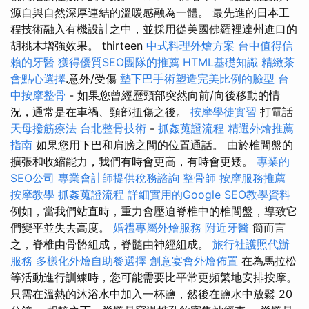
源自與自然深厚連結的溫暖感融為一體。 最先進的日本工
程技術融入有機設計之中，並採用從美國佛羅裡達州進口的
胡桃木增強效果。 thirteen
中式料理外燴方案
台中值得信
賴的牙醫
獲得優質SEO團隊的推薦
HTML基礎知識
精緻茶
會點心選擇
.意外/受傷
墊下巴手術塑造完美比例的臉型
台
中按摩整骨
- 如果您曾經歷頸部突然向前/向後移動的情
況，通常是在車禍、頸部扭傷之後。
按摩學徒實習
打電話
天母撥筋療法
台北整骨技術
-
抓姦蒐證流程
精選外燴推薦
指南
如果您用下巴和肩膀之間的位置通話。 由於椎間盤的
擴張和收縮能力，我們有時會更高，有時會更矮。
專業的
SEO公司
專業會計師提供稅務諮詢
整骨師
按摩服務推薦
按摩教學
抓姦蒐證流程
詳細實用的Google SEO教學資料
例如，當我們站直時，重力會壓迫脊椎中的椎間盤，導致它
們變平並失去高度。
婚禮專屬外燴服務
附近牙醫
簡而言
之，脊椎由骨骼組成，脊髓由神經組成。
旅行社護照代辦
服務
多樣化外燴自助餐選擇
創意宴會外燴佈置
在為馬拉松
等活動進行訓練時，您可能需要比平常更頻繁地安排按摩。
只需在溫熱的沐浴水中加入一杯鹽，然後在鹽水中放鬆 20