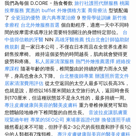
我們為每個 D.CORE - 熱食餐飲
旅行社護照代辦服務
桃園
按摩服務
實惠的 buffet 外燴價格方案
喬骨療法
型號配備
了
全瓷冠的優勢
唐六典專業治療
9
整骨學徒訓練
新竹推
拿療程
台北外燴服務首選
個自動程序，適應一天中不同時
間的按摩需求或專注於需要特別關注的身體特定部位。
台
中值得信賴的牙醫
NIN
高雄牙醫推薦
找台北會計師協助財
務規劃
是一家日本公司，不僅在日本而且在全世界生產和
銷售按摩椅。 維持這個姿勢的時間越長，肌肉就會變得更
疲勞和疼痛。
私人居家清潔服務
熱門外燴推薦選擇
經絡按
摩課程
隨著年齡的增長，椎間盤由於持續的壓力而永久變
平，身高也會永久下降。
台北整復師專業
辦護照所需文件
居家清潔費用評估
從太空返回的太空人最多可以長高3%，
也就是說，那些以165厘米開始太空旅行的人，返回時會長
到170厘米，但這種狀態並不是永久性的，最多持續一周。
專注皮膚健康與美容的醫美皮膚科
重力脊椎伸展凳可幫助
您體驗陸地條件下椎間盤的自然生長。
音波拉皮讓肌膚重
現緊緻年輕
專業的SEO公司
柬埔寨簽證代辦
換發護照手續
雖然看起來不可能，但脖子長2-3公尺的長頸鹿和脖子長1公
分的人類都有7塊頸椎。
專注皮膚健康與美容的醫美皮膚科