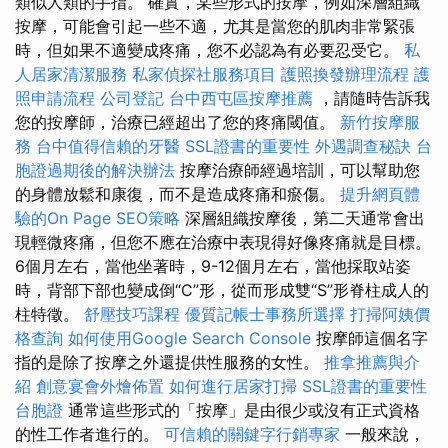
類似人類的手指。 確實，某些形式的按摩，例如深層組織
按摩，可能會引起一些不適，尤其是當您的肌肉非常緊張
時，但如果不適變成疼痛，您不必認為有必要忍受它。
私
人居家清潔服務
私家偵探社服務項目
護照換發辦理流程
護
照申請流程
公司登記
台中西屯區按摩推薦
，請隨時告訴我
您的按摩師，治療已經超出了您的疼痛閾值。
新竹按摩服
務
台中值得信賴的牙醫
SSL證書的重要性
外遇調查秘訣
台
胞證過期後的解決辦法
按摩治療師經過培訓，可以幫助您
的身體放鬆和康復，而不是造成疼痛和瘀傷。
提升網頁體
驗的On Page SEO策略
深層組織按摩後，第二天通常會出
現輕微疼痛，但您不應在治療中表現得好像疼痛就是目標。
6個月左右，當他坐著時，9-12個月左右，當他採取站姿
時，背部下部也變成倒“C”形，從而形成雙“S”形脊柱成人的
柱特徵。
舒壓技巧課程
優質記帳士事務所選擇
打掃阿姨價
格查詢
如何使用Google Search Console
按摩師這個名字
指的是除了按摩之外還提供性服務的女性。
推拿推薦與介
紹
創意宴會外燴佈置
如何進行居家打掃
SSL證書的重要性
台胞證
通常這些形式的「按摩」是由很少或沒有正式資格
的性工作者進行的。
可信賴的關鍵字行銷專家
一般來說，