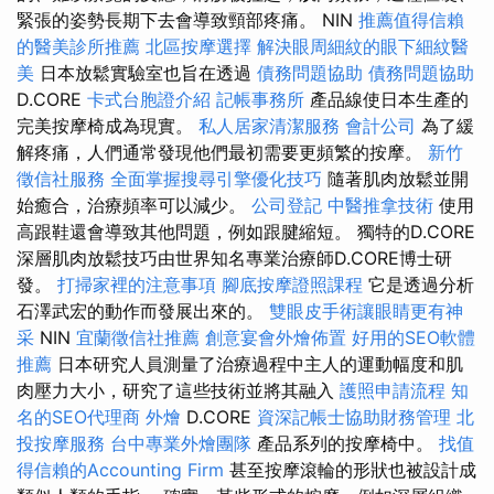
緊張的姿勢長期下去會導致頸部疼痛。 NIN
推薦值得信賴
的醫美診所推薦
北區按摩選擇
解決眼周細紋的眼下細紋醫
美
日本放鬆實驗室也旨在透過
債務問題協助
債務問題協助
D.CORE
卡式台胞證介紹
記帳事務所
產品線使日本生產的
完美按摩椅成為現實。
私人居家清潔服務
會計公司
為了緩
解疼痛，人們通常發現他們最初需要更頻繁的按摩。
新竹
徵信社服務
全面掌握搜尋引擎優化技巧
隨著肌肉放鬆並開
始癒合，治療頻率可以減少。
公司登記
中醫推拿技術
使用
高跟鞋還會導致其他問題，例如跟腱縮短。 獨特的D.CORE
深層肌肉放鬆技巧由世界知名專業治療師D.CORE博士研
發。
打掃家裡的注意事項
腳底按摩證照課程
它是透過分析
石澤武宏的動作而發展出來的。
雙眼皮手術讓眼睛更有神
采
NIN
宜蘭徵信社推薦
創意宴會外燴佈置
好用的SEO軟體
推薦
日本研究人員測量了治療過程中主人的運動幅度和肌
肉壓力大小，研究了這些技術並將其融入
護照申請流程
知
名的SEO代理商
外燴
D.CORE
資深記帳士協助財務管理
北
投按摩服務
台中專業外燴團隊
產品系列的按摩椅中。
找值
得信賴的Accounting Firm
甚至按摩滾輪的形狀也被設計成