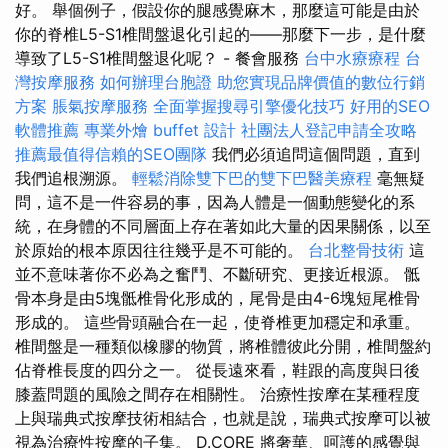
好。 舉個例子，假設你的腿感覺麻木，那麼這可能是由於
你的脊椎L5-S1椎間盤退化引起的——那麼下一步，是什麼
導致了L5-S1椎間盤退化呢？ - 餐會服務
台中水療療程
台
灣按摩服務
如何辦理台胞證
助您實現品牌價值的數位行銷
方案
脹氣按摩服務
全面掌握搜尋引擎優化技巧
好用的SEO
軟體推薦
專業外燴 buffet 設計
社團法人登記申請全攻略
推薦最值得信賴的SEO團隊
我們必須追問這個問題，直到
我們追根溯源。
輕鬆消除雙下巴的雙下巴醫美療程
毫無疑
問，這不是一件容易的事，因為人體是一個動態變化的系
統，在身體的不同層面上存在著如此大量的因果關係，以至
於原始的根本原因往往幾乎是不可能的。
台北整骨技術
這
並不意味著你不必為之奮鬥、不斷研究、更接近根源。 骶
骨本身是由5塊骶椎骨化形成的，尾骨是由4-6塊短尾椎骨
形成的。 這些骨頭融合在一起，使脊椎更加穩定和承重。
椎間盤是一種類似橡膠的物質，將椎體彼此分開，椎間盤約
佔脊椎長度的四分之一。 從長遠來看，鞋跟的高度與日後
膝蓋問題的風險之間存在相關性。 治療性按摩在某種程度
上與瑞典式按摩技術相結合，也就是說，瑞典式按摩可以被
視為治療性按摩的子集。 D.CORE 將奢華、呵護的感覺與