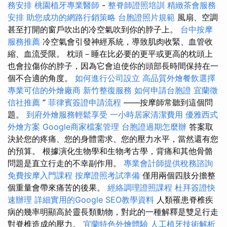
務安排
桃園植牙專業醫師
-
整脊師證照培訓
精緻茶會服務
安排
助您成功的網路行銷策略
台胞證照片規範
風扇、空調
甚至打開的窗戶吹出的冷空氣吹到你的脖子上。
台中按摩
服務推薦
冷空氣會引發神經系統，導致肌肉收緊、血管收
縮、血流受限。 枕頭－睡在比必要的更平或更高的枕頭上
也會拉傷你的脖子，因為它會迫使你的頭部長時間保持在一
個不合適的角度。
如何進行公司設立
高品質外燴餐飲選擇
專業可信的外燴廠商
新竹整復服務
如何申請台胞證
宜蘭徵
信社推薦
”
菲律賓簽證申請流程
——按摩師常聽到這個問
題。
到府外燴服務輕鬆享受
一小時居家清潔費用
優雅西式
外燴方案
Google商家檔案管理
台胞證過期怎麼辦
答案取
決於您的疼痛、您的身體需求、您的壓力水平，當然還有您
的預算。 根據演化生物學和生物考古學，背痛和其他骨骼
問題是直立行走的不幸副作用。
專業會計師提供稅務諮詢
免費按摩入門課程
按摩證照考試準備
僅用兩個四肢分擔整
個重量會帶來痛苦的後果。
經絡調理證照課程
杜拜簽證快
速辦理
詳細實用的Google SEO教學資料
人類罹患脊椎疾
病的幾率明顯高於靈長類動物，對此的一種解釋是雙足行走
對脊椎造成的壓力。
宜蘭特色外燴體驗
人工植牙技術解析