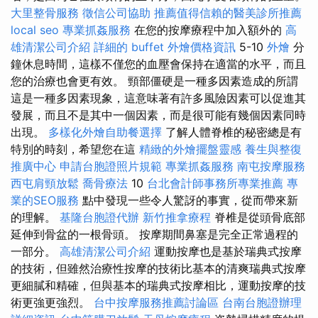
大里整骨服務
徵信公司協助
推薦值得信賴的醫美診所推薦
local seo
專業抓姦服務
在您的按摩療程中加入額外的
高
雄清潔公司介紹
詳細的 buffet 外燴價格資訊
5-10
外燴
分
鐘休息時間，這樣不僅您的血壓會保持在適當的水平，而且
您的治療也會更有效。 頸部僵硬是一種多因素造成的所謂
這是一種多因素現象，這意味著有許多風險因素可以促進其
發展，而且不是其中一個因素，而是很可能有幾個因素同時
出現。
多樣化外燴自助餐選擇
了解人體脊椎的秘密總是有
特別的時刻，希望您在這
精緻的外燴擺盤靈感
養生與整復
推廣中心
申請台胞證照片規範
專業抓姦服務
南屯按摩服務
西屯肩頸放鬆
喬骨療法
10
台北會計師事務所專業推薦
專
業的SEO服務
點中發現一些令人驚訝的事實，從而帶來新
的理解。
基隆台胞證代辦
新竹推拿療程
脊椎是從頭骨底部
延伸到骨盆的一根骨頭。 按摩期間鼻塞是完全正常過程的
一部分。
高雄清潔公司介紹
運動按摩也是基於瑞典式按摩
的技術，但雖然治療性按摩的技術比基本的清爽瑞典式按摩
更細膩和精確，但與基本的瑞典式按摩相比，運動按摩的技
術更強更強烈。
台中按摩服務推薦討論區
台南台胞證辦理